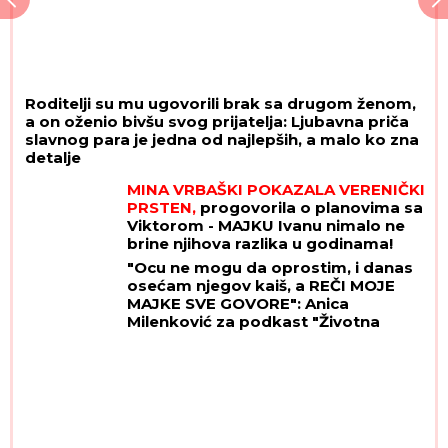
Roditelji su mu ugovorili brak sa drugom ženom,
a on oženio bivšu svog prijatelja: Ljubavna priča
slavnog para je jedna od najlepših, a malo ko zna
detalje
MINA VRBAŠKI POKAZALA VERENIČKI
PRSTEN,
progovorila o planovima sa
Viktorom - MAJKU Ivanu nimalo ne
brine njihova razlika u godinama!
(VIDEO)
"Ocu ne mogu da oprostim, i danas
osećam njegov kaiš, a REČI MOJE
MAJKE SVE GOVORE": Anica
Milenković za podkast "Životna
priča" o bolnom odrastanju