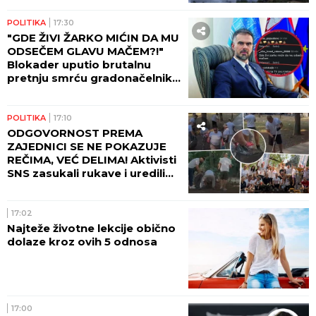
POLITIKA
17:30
"GDE ŽIVI ŽARKO MIĆIN DA MU
ODSEČEM GLAVU MAČEM?!"
Blokader uputio brutalnu
pretnju smrću gradonačelniku
Novog Sada!
POLITIKA
17:10
ODGOVORNOST PREMA
ZAJEDNICI SE NE POKAZUJE
REČIMA, VEĆ DELIMA! Aktivisti
SNS zasukali rukave i uredili
Beograd! (FOTO, VIDEO)
17:02
Najteže životne lekcije obično
dolaze kroz ovih 5 odnosa
17:00