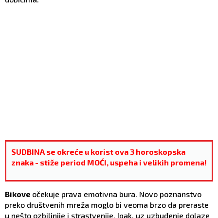
SUDBINA se okreće u korist ova 3 horoskopska
znaka - stiže period MOĆI, uspeha i velikih promena!
Bikove
očekuje prava emotivna bura. Novo poznanstvo
preko društvenih mreža moglo bi veoma brzo da preraste
u nešto ozbiljnije i strastvenije. Ipak, uz uzbuđenje dolaze