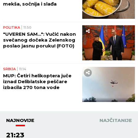
mekša, sočnija i slađa
POLITIKA
11:50
"UVEREN SAM...": Vučić nakon
svečanog dočeka Zelenskog
poslao jasnu poruku! (FOTO)
SRBIJA
11:14
MUP: Četiri helikoptera juče
iznad Deliblatske peščare
izbacila 270 tona vode
NAJNOVIJE
NAJČITANIJE
21:23