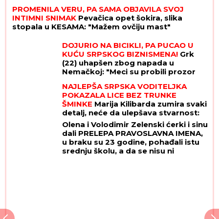
PROMENILA VERU, PA SAMA OBJAVILA SVOJ
INTIMNI SNIMAK
Pevačica opet šokira, slika
stopala u KESAMA: "Mažem ovčiju mast"
DOJURIO NA BICIKLI, PA PUCAO U
KUĆU SRPSKOG BIZNISMENA!
Grk
(22) uhapšen zbog napada u
Nemačkoj: "Meci su probili prozor
spavaće sobe"
NAJLEPŠA SRPSKA VODITELJKA
POKAZALA LICE BEZ TRUNKE
ŠMINKE
Marija Kilibarda zumira svaki
detalj, neće da ulepšava stvarnost:
"Tretman mi je preko potreban"
Olena i Volodimir Zelenski ćerki i sinu
(FOTO)
dali PRELEPA PRAVOSLAVNA IMENA,
u braku su 23 godine, pohađali istu
srednju školu, a da se nisu ni
poznavali, a onda je ovaj susret bio
presudan