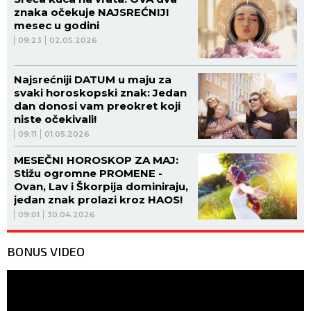
znaka očekuje NAJSREĆNIJI
mesec u godini
09:23
02.05.2026
Najsrećniji DATUM u maju za
svaki horoskopski znak: Jedan
dan donosi vam preokret koji
niste očekivali!
09:11
01.05.2026
MESEČNI HOROSKOP ZA MAJ:
Stižu ogromne PROMENE -
Ovan, Lav i Škorpija dominiraju,
jedan znak prolazi kroz HAOS!
09:01
30.04.2026
BONUS VIDEO