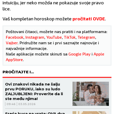
intuiciju, jer neko možda ne pokazuje svoje pravo
lice.
Vaš kompletan horoskop možete
pročitati OVDE
.
Poštovani čitaoci, možete nas pratiti i na platformama:
Facebook
,
Instagram
,
YouTube
,
TikTok
,
Telegram
,
Vajber
. Pridružite nam se i prvi saznajte najnovije i
najvažnije informacije.
Naše aplikacije možete skinuti sa
Google Play
i
Apple
AppStore
.
PROČITAJTE I...
Ovi znakovi nikada ne šalju
prvu PORUKU, iako su ludo
ZALJUBLJENI: Proverite da li
ste među njima!
09:46
03.05.2026
Sreća kuca na vrata: OVA dva