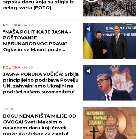
srpsku decu koja su stigla iz
celog sveta (FOTO)
POLITIKA
14:22
"NAŠA POLITIKA JE JASNA -
POŠTOVANJE
MEĐUNARODNOG PRAVA":
Oglasio se Macut posle
sastanka sa Zelenskim
POLITIKA
14:05
JASNA PORUKA VUČIĆA: Srbija
principijelno podržava Povelju
UN, zahvalni smo Ukrajini na
podršci našem suverenitetu!
14:00
BOGU NEMA NIŠTA MILIJE OD
OVOGA! Sveti Maksim o
najvećem daru koji čovek
može da stekne za života!