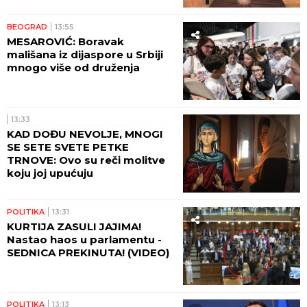
BEOGRAD
13:55
MESAROVIĆ: Boravak
mališana iz dijaspore u Srbiji
mnogo više od druženja
13:33
KAD DOĐU NEVOLJE, MNOGI
SE SETE SVETE PETKE
TRNOVE: Ovo su reči molitve
koju joj upućuju
POLITIKA
13:31
KURTIJA ZASULI JAJIMA!
Nastao haos u parlamentu -
SEDNICA PREKINUTA! (VIDEO)
POLITIKA
13:13