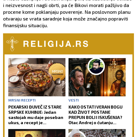
i neizvesnost i nagli obrti, pa će Bikovi morati pažljivo da
procene kome poklanjaju poverenje. Na poslovnom planu
otvaraju se vrata saradnje koja može značajno popraviti
finansijsku situaciju.
MRSNI RECEPTI
VESTI
PEKARSKI ĐUVEČ IZ STARE
KAKO OSTATI VERAN BOGU
SRPSKE KUHINJE: Jedan
KAD ŽIVOT POSTANE
sastojak mu daje poseban
PREPUN BOLI I ISKUŠENJA?
ukus, a recept je
Otac Andrej o ćutanju
jednostavniji nego što
Gospoda kad je najteže!
mislite