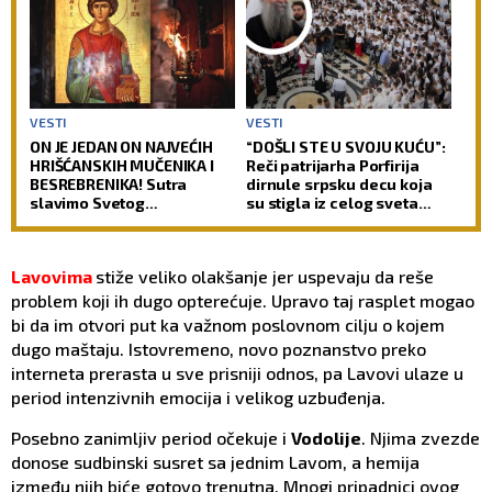
VESTI
VESTI
ON JE JEDAN ON NAJVEĆIH
“DOŠLI STE U SVOJU KUĆU”:
HRIŠĆANSKIH MUČENIKA I
Reči patrijarha Porfirija
BESREBRENIKA! Sutra
dirnule srpsku decu koja
slavimo Svetog
su stigla iz celog sveta
velikomučenika
(FOTO)
Pantelejmona!
Lavovima
stiže veliko olakšanje jer uspevaju da reše
problem koji ih dugo opterećuje. Upravo taj rasplet mogao
bi da im otvori put ka važnom poslovnom cilju o kojem
dugo maštaju. Istovremeno, novo poznanstvo preko
interneta prerasta u sve prisniji odnos, pa Lavovi ulaze u
period intenzivnih emocija i velikog uzbuđenja.
Posebno zanimljiv period očekuje i
Vodolije
. Njima zvezde
donose sudbinski susret sa jednim Lavom, a hemija
između njih biće gotovo trenutna. Mnogi pripadnici ovog