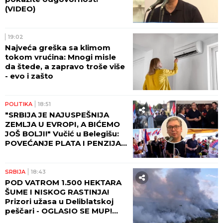
(VIDEO)
19:02
Najveća greška sa klimom
tokom vrućina: Mnogi misle
da štede, a zapravo troše više
- evo i zašto
POLITIKA
18:51
"SRBIJA JE NAJUSPEŠNIJA
ZEMLJA U EVROPI, A BIĆEMO
JOŠ BOLJI!" Vučić u Belegišu:
POVEĆANJE PLATA I PENZIJA
OVE GODINE!
SRBIJA
18:43
POD VATROM 1.500 HEKTARA
ŠUME I NISKOG RASTINJA!
Prizori užasa u Deliblatskoj
peščari - OGLASIO SE MUP!
(FOTO)