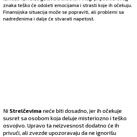
znaka teško će odoleti emocijama i strasti koje ih očekuju.
Finansijska situacija može se popraviti, ali problemi sa
nadređenima i dalje će stvarati napetost.
Ni
Strelčevima
neće biti dosadno, jer ih očekuje
susret sa osobom koja deluje misteriozno i teško
osvojivo. Upravo ta neizvesnost dodatno će ih
privući, ali zvezde upozoravaju da ne ignorišu