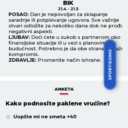
BIK
21.4 - 21.5
POSAO:
Dan je nepovoljan za sklapanje
P
saradnje ili potpisivanje ugovora. Sve važnije
ob
stvari odložite za nekoliko dana dok ne prođu
pr
n
negativni aspekti.
L
LJUBAV:
Doći ćete u sukob s partnerom oko
je
u
finansijske situacije ili u vezi s planovima za
ot
budućnost. Potrebno je da obe strane pokažu
Z
SPORTISSIMO
kompromis.
ZDRAVLJE:
Promenite način ishrane.
ANKETA
Kako podnosite paklene vrućine?
Uopšte mi ne smeta +40