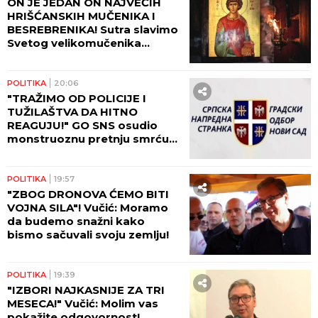
ON JE JEDAN ON NAJVEĆIH
HRIŠĆANSKIH MUČENIKA I
BESREBRENIKA! Sutra slavimo
Svetog velikomučenika
Pantelejmona!
POLITIKA
20:06
"TRAŽIMO OD POLICIJE I
TUŽILAŠTVA DA HITNO
REAGUJU!" GO SNS osudio
monstruoznu pretnju smrću
Žarku Mićinu!
POLITIKA
19:57
"ZBOG DRONOVA ĆEMO BITI
VOJNA SILA"! Vučić: Moramo
da budemo snažni kako
bismo sačuvali svoju zemlju!
POLITIKA
19:39
"IZBORI NAJKASNIJE ZA TRI
MESECA!" Vučić: Molim vas
pokažite odgovornost!