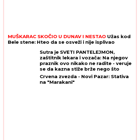
MUŠKARAC SKOČIO U DUNAV I NESTAO
Užas kod
Bele stene: Hteo da se osveži i nije isplivao
Sutra je SVETI PANTELEJMON,
zaštitnik lekara i vozača: Na njegov
praznik ovo nikako ne radite - veruje
se da kazna stiže brže nego što
mislite
Crvena zvezda - Novi Pazar: Stativa
na "Marakani"