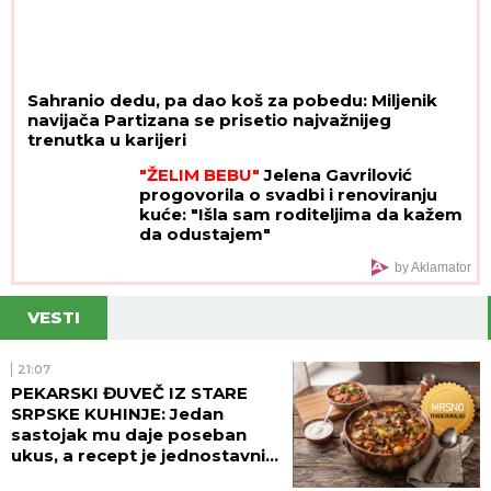
Sahranio dedu, pa dao koš za pobedu: Miljenik
navijača Partizana se prisetio najvažnijeg
trenutka u karijeri
"ŽELIM BEBU"
Jelena Gavrilović
progovorila o svadbi i renoviranju
kuće: "Išla sam roditeljima da kažem
da odustajem"
by Aklamator
VESTI
21:07
PEKARSKI ĐUVEČ IZ STARE
SRPSKE KUHINJE: Jedan
sastojak mu daje poseban
ukus, a recept je jednostavniji
nego što mislite