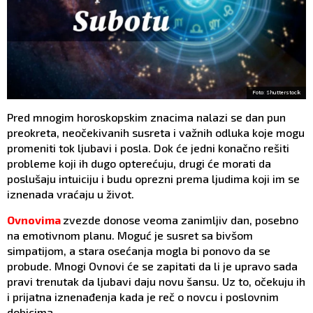
Foto: Shutterstock
Pred mnogim horoskopskim znacima nalazi se dan pun
preokreta, neočekivanih susreta i važnih odluka koje mogu
promeniti tok ljubavi i posla. Dok će jedni konačno rešiti
probleme koji ih dugo opterećuju, drugi će morati da
poslušaju intuiciju i budu oprezni prema ljudima koji im se
iznenada vraćaju u život.
Ovnovima
zvezde donose veoma zanimljiv dan, posebno
na emotivnom planu. Moguć je susret sa bivšom
simpatijom, a stara osećanja mogla bi ponovo da se
probude. Mnogi Ovnovi će se zapitati da li je upravo sada
pravi trenutak da ljubavi daju novu šansu. Uz to, očekuju ih
i prijatna iznenađenja kada je reč o novcu i poslovnim
dobicima.