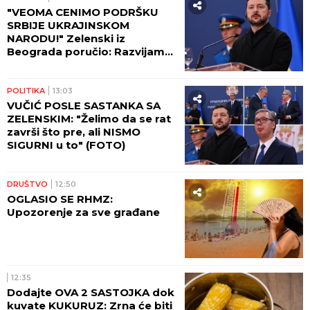
"VEOMA CENIMO PODRŠKU
SRBIJE UKRAJINSKOM
NARODU!" Zelenski iz
Beograda poručio: Razvijamo
saradnju koja će pomoći da
izdržimo sve izazove rata!
POLITIKA
13:03
VUČIĆ POSLE SASTANKA SA
ZELENSKIM: "Želimo da se rat
završi što pre, ali NISMO
SIGURNI u to" (FOTO)
DRUŠTVO
12:50
OGLASIO SE RHMZ:
Upozorenje za sve građane
12:35
Dodajte OVA 2 SASTOJKA dok
kuvate KUKURUZ: Zrna će biti