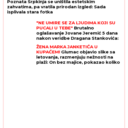
Poznata Srpkinja se uništila estetskim
zahvatima, pa vratila prirodan izgled: Sada
isplivala stara fotka
"NE UMIRE SE ZA LJUDIMA KOJI SU
PUCALI U TEBE"
Brutalno
oglašavanje Jovane Jeremić 5 dana
nakon veridbe Dragana Stankovića:
"Znali su šta rade"
ŽENA MARKA JANKETIĆA U
KUPAĆEM!
Glumac objavio slike sa
letovanja, razmenjuju nežnosti na
plaži: On bez majice, pokazao koliko
je posvećen otac