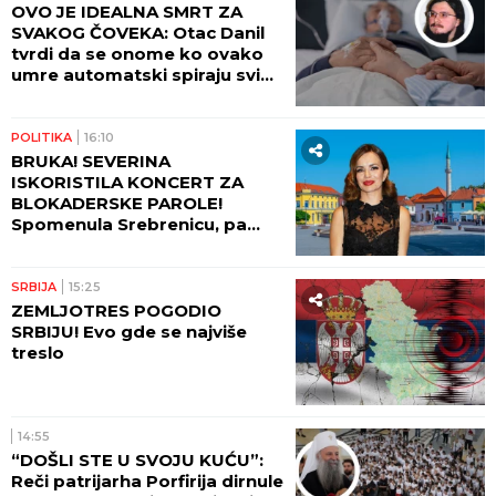
OVO JE IDEALNA SMRT ZA
SVAKOG ČOVEKA: Otac Danil
tvrdi da se onome ko ovako
umre automatski spiraju svi
grehovi, osim dva
POLITIKA
16:10
BRUKA! SEVERINA
ISKORISTILA KONCERT ZA
BLOKADERSKE PAROLE!
Spomenula Srebrenicu, pa
izazvala haos!
SRBIJA
15:25
ZEMLJOTRES POGODIO
SRBIJU! Evo gde se najviše
treslo
14:55
“DOŠLI STE U SVOJU KUĆU”:
Reči patrijarha Porfirija dirnule