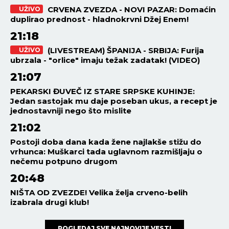
CRVENA ZVEZDA - NOVI PAZAR: Domaćin
UŽIVO
duplirao prednost - hladnokrvni Džej Enem!
21:18
(LIVESTREAM) ŠPANIJA - SRBIJA: Furija
UŽIVO
ubrzala - "orlice" imaju težak zadatak! (VIDEO)
21:07
PEKARSKI ĐUVEČ IZ STARE SRPSKE KUHINJE:
Jedan sastojak mu daje poseban ukus, a recept je
jednostavniji nego što mislite
21:02
Postoji doba dana kada žene najlakše stižu do
vrhunca: Muškarci tada uglavnom razmišljaju o
nečemu potpuno drugom
20:48
NIŠTA OD ZVEZDE! Velika želja crveno-belih
izabrala drugi klub!
POGLEDAJ SVE NAJNOVIJE VESTI