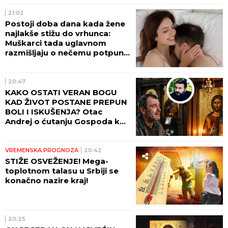
21:02
Postoji doba dana kada žene
najlakše stižu do vrhunca:
Muškarci tada uglavnom
razmišljaju o nečemu potpuno
drugom
20:47
KAKO OSTATI VERAN BOGU
KAD ŽIVOT POSTANE PREPUN
BOLI I ISKUŠENJA? Otac
Andrej o ćutanju Gospoda kad
je najteže!
VREMENSKA PROGNOZA
20:42
STIŽE OSVEŽENJE! Mega-
toplotnom talasu u Srbiji se
konačno nazire kraj!
20:25