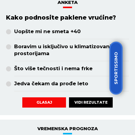
ANKETA
Kako podnosite paklene vrućine?
Uopšte mi ne smeta +40
Boravim u isključivo u klimatizovanim
prostorijama
SPORTISSIMO
Što više tečnosti i nema frke
Jedva čekam da prođe leto
VIDI REZULTATE
GLASAJ
VREMENSKA PROGNOZA