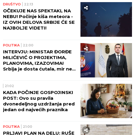
DRUŠTVO
22:13
OČEKUJE NAS SPEKTAKL NA
NEBU! Počinje kiša meteora -
IZ OVIH DELOVA SRBIJE ĆE SE
NAJBOLJE VIDETI!
POLITIKA
22:00
INTERVJU: MINISTAR ĐORĐE
MILIĆEVIĆ O PROJEKTIMA,
PLANOVIMA, IZAZOVIMA!
Srbija je dosta ćutala, mir ne
može da počiva na zaboravu!
21:02
KADA POČINJE GOSPOJINSKI
POST: Ovo su pravila
dvonedeljnog uzdržanja pred
jedan od najvećih praznika
POLITIKA
21:00
PRLJAVI PLAN NA DELU: RUŠE