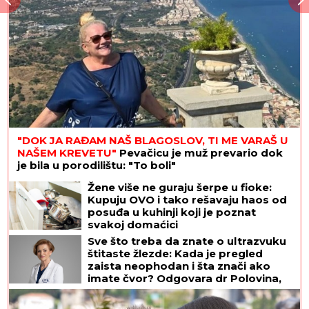
"DOK JA RAĐAM NAŠ BLAGOSLOV, TI ME VARAŠ U
NAŠEM KREVETU"
Pevačicu je muž prevario dok
je bila u porodilištu: "To boli"
Žene više ne guraju šerpe u fioke:
Kupuju OVO i tako rešavaju haos od
posuđa u kuhinji koji je poznat
svakoj domaćici
Sve što treba da znate o ultrazvuku
štitaste žlezde: Kada je pregled
zaista neophodan i šta znači ako
imate čvor? Odgovara dr Polovina,
radiolog ordinacije "One Medical"