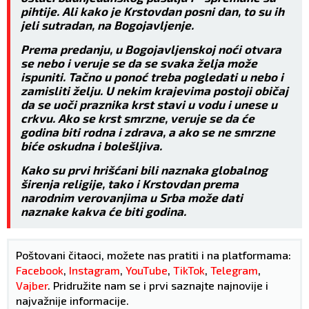
pihtije. Ali kako je Krstovdan posni dan, to su ih
jeli sutradan, na Bogojavljenje.
Prema predanju, u Bogojavljenskoj noći otvara
se nebo i veruje se da se svaka želja može
ispuniti. Tačno u ponoć treba pogledati u nebo i
zamisliti želju. U nekim krajevima postoji običaj
da se uoči praznika krst stavi u vodu i unese u
crkvu. Ako se krst smrzne, veruje se da će
godina biti rodna i zdrava, a ako se ne smrzne
biće oskudna i bolešljiva.
Kako su prvi hrišćani bili naznaka globalnog
širenja religije, tako i Krstovdan prema
narodnim verovanjima u Srba može dati
naznake kakva će biti godina.
Poštovani čitaoci, možete nas pratiti i na platformama:
Facebook
,
Instagram
,
YouTube
,
TikTok
,
Telegram
,
Vajber
. Pridružite nam se i prvi saznajte najnovije i
najvažnije informacije.