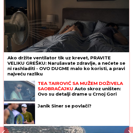
Ako držite ventilator tik uz krevet, PRAVITE
VELIKU GREŠKU: Narušavate zdravlje, a nećete se
ni rashladiti - OVO DUGME malo ko koristi, a pravi
najveću razliku
TEA TAIROVIĆ SA MUŽEM DOŽIVELA
SAOBRAĆAJKU
Auto skroz uništen:
Ovo su detalji drame u Crnoj Gori
Janik Siner se povlači?