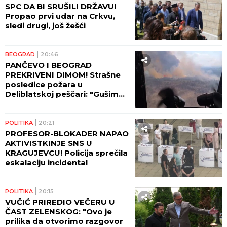
SPC DA BI SRUŠILI DRŽAVU!
Propao prvi udar na Crkvu,
sledi drugi, još žešći
BEOGRAD
20:46
PANČEVO I BEOGRAD
PREKRIVENI DIMOM! Strašne
posledice požara u
Deliblatskoj peščari: "Gušimo
se!"
POLITIKA
20:21
PROFESOR-BLOKADER NAPAO
AKTIVISTKINJE SNS U
KRAGUJEVCU! Policija sprečila
eskalaciju incidenta!
POLITIKA
20:15
VUČIĆ PRIREDIO VEČERU U
ČAST ZELENSKOG: "Ovo je
prilika da otvorimo razgovor