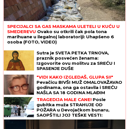
SPECIJALCI SA GAS MASKAMA ULETELI U KUĆU U
SMEDEREVU
Ovako su otkrili čak pola tona
marihuane u ilegalnoj laboratoriji: Uhapšeno 6
osoba (FOTO, VIDEO)
Sutra je SVETA PETKA TRNOVA,
praznik posvećen ženama:
Izgovorite ovu molitvu za SREĆU I
SPASENJE DUŠE
"VIDI KAKO IZGLEDAŠ, GLUPA SI!"
Pevačicu BIVŠI MUŽ OMALOVAŽAVAO
godinama, ona ga ostavila i SREĆU
NAŠLA SA 18 GODINA MLAĐIM
TRAGEDIJA MALЕ CANE!
Posle
gubitka muža STRAHUJE OD
POŽARA u Devojačkom bunaru,
SAOPŠTILI JOJ TEŠKE VESTI:
"PREPALA SAM SE!"