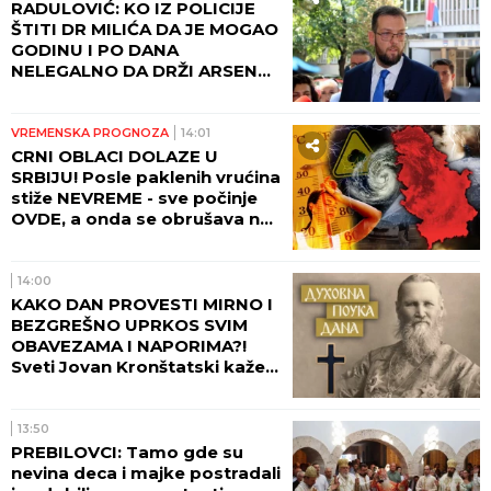
RADULOVIĆ: KO IZ POLICIJE
ŠTITI DR MILIĆA DA JE MOGAO
GODINU I PO DANA
NELEGALNO DA DRŽI ARSENAL
ORUŽJA U SVOM POSEDU
VREMENSKA PROGNOZA
14:01
CRNI OBLACI DOLAZE U
SRBIJU! Posle paklenih vrućina
stiže NEVREME - sve počinje
OVDE, a onda se obrušava na
veći deo zemlje! I BEOGRAD
NA UDARU! (FOTO)
14:00
KAKO DAN PROVESTI MIRNO I
BEZGREŠNO UPRKOS SVIM
OBAVEZAMA I NAPORIMA?!
Sveti Jovan Kronštatski kaže
da je potrebo uraditi samo
jedno kad se ujutru ustane!
13:50
PREBILOVCI: Tamo gde su
nevina deca i majke postradali