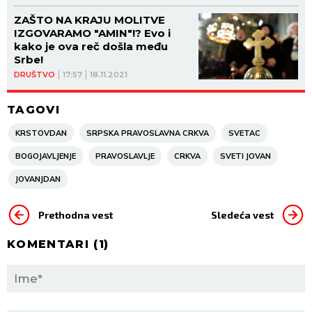
ZAŠTO NA KRAJU MOLITVE
IZGOVARAMO "AMIN"!? Evo i
kako je ova reč došla među
Srbe!
DRUŠTVO
17:57
18.11.2021
TAGOVI
KRSTOVDAN
SRPSKA PRAVOSLAVNA CRKVA
SVETAC
BOGOJAVLJENJE
PRAVOSLAVLJE
CRKVA
SVETI JOVAN
JOVANJDAN
Prethodna vest
Sledeća vest
KOMENTARI (
1
)