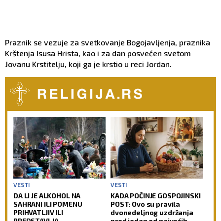
Praznik se vezuje za svetkovanje Bogojavljenja, praznika
Krštenja Isusa Hrista, kao i za dan posvećen svetom
Jovanu Krstitelju, koji ga je krstio u reci Jordan.
VESTI
VESTI
DA LI JE ALKOHOL NA
KADA POČINJE GOSPOJINSKI
SAHRANI ILI POMENU
POST: Ovo su pravila
PRIHVATLJIV ILI
dvonedeljnog uzdržanja
PREDSTAVLJA
pred jedan od najvećih