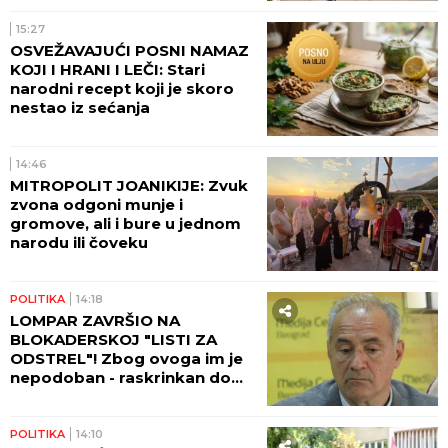
15:27
OSVEŽAVAJUĆI POSNI NAMAZ
KOJI I HRANI I LEČI: Stari
narodni recept koji je skoro
nestao iz sećanja
14:46
MITROPOLIT JOANIKIJE: Zvuk
zvona odgoni munje i
gromove, ali i bure u jednom
narodu ili čoveku
POLITIKA
14:18
LOMPAR ZAVRŠIO NA
BLOKADERSKOJ "LISTI ZA
ODSTREL"! Zbog ovoga im je
nepodoban - raskrinkan do
kraja! (FOTO)
POLITIKA
14:10