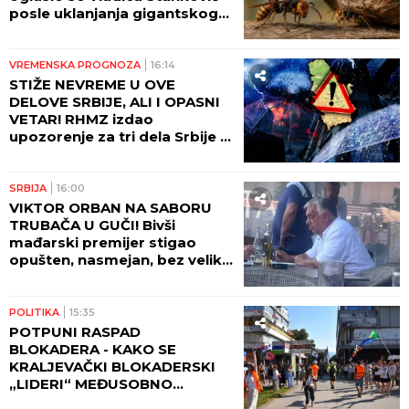
posle uklanjanja gigantskog
gnezda stršljenova: "DA
VIDITE OVO LUDILO"! (VIDEO)
VREMENSKA PROGNOZA
16:14
STIŽE NEVREME U OVE
DELOVE SRBIJE, ALI I OPASNI
VETAR! RHMZ izdao
upozorenje za tri dela Srbije -
NE IZLAZITE NAPOLJE!
SRBIJA
16:00
VIKTOR ORBAN NA SABORU
TRUBAČA U GUČI! Bivši
mađarski premijer stigao
opušten, nasmejan, bez velike
pompe i naručio SVADBARSKI
KUPUS, ĆEVAPE I PIVO! (FOTO)
POLITIKA
15:35
POTPUNI RASPAD
BLOKADERA - KAKO SE
KRALJEVAČKI BLOKADERSKI
„LIDERI“ MEĐUSOBNO
NAMEŠTAJU