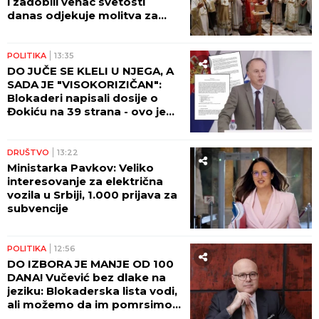
i zadobili venac svetosti
danas odjekuje molitva za
večni pomen
POLITIKA
13:35
DO JUČE SE KLELI U NJEGA, A
SADA JE "VISOKORIZIČAN":
Blokaderi napisali dosije o
Đokiću na 39 strana - ovo je
čitav niz primedbi!
DRUŠTVO
13:22
Ministarka Pavkov: Veliko
interesovanje za električna
vozila u Srbiji, 1.000 prijava za
subvencije
POLITIKA
12:56
DO IZBORA JE MANJE OD 100
DANA! Vučević bez dlake na
jeziku: Blokaderska lista vodi,
ali možemo da im pomrsimo
račune!