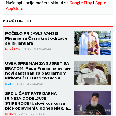
Naše aplikacije možete skinuti sa
Google Play
i
Apple
AppStore
.
PROČITAJTE I...
POČELO PRIJAVLJIVANJE!
Plivanje za Časni krst održaće
se 19. januara
DRUŠTVO
16:40
08.01.2022
UVEK SPREMAN ZA SUSRET SA
BRATOM! Papa Franja najavljuje
novi sastanak sa patrijarhom
Kirilom! ŽELI DOGOVOR SA
PRAVOSLAVLJEM!
SVET
21:44
20.12.2021
SPC U ČAST PATRIJARHA
IRINEJA DODELJUJE
STIPENDIJE! Uslovi konkursa
biće objavljeni u ponedeljak, a
evo ko ima pravo da se prijavi!
SRBIJA
20:49
20.11.2021