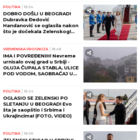
POLITIKA
18:54
DOBRO DOŠLI U BEOGRAD!
Dubravka Đedović
Handanović se oglasila nakon
što je dočekala Zelenskog!
(FOTO, VIDEO)
VREMENSKA PROGNOZA
18:48
IMA I POVREĐENIH! Nevreme
urnisalo ovaj grad u Srbiji -
OLUJA ČUPALA STABLA, ULICE
POD VODOM, SAOBRAĆAJ U
KOLAPSU!
POLITIKA
18:24
OGLASIO SE ZELENSKI PO
SLETANJU U BEOGRAD! Evo
šta je saopštio i Srbima i
Ukrajincima! (FOTO, VIDEO)
POLITIKA
18:06