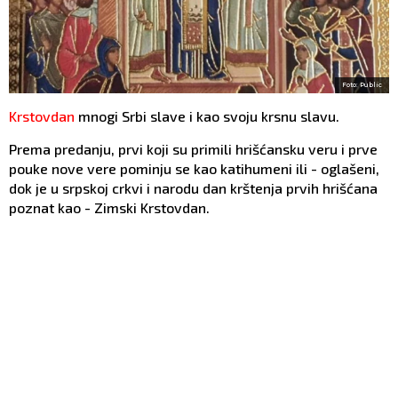
Foto: Public
Krstovdan
mnogi Srbi slave i kao svoju krsnu slavu.
Prema predanju, prvi koji su primili hrišćansku veru i prve
pouke nove vere pominju se kao katihumeni ili - oglašeni,
dok je u srpskoj crkvi i narodu dan krštenja prvih hrišćana
poznat kao - Zimski Krstovdan.