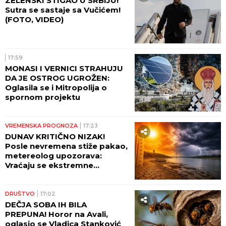
ZELENSKI STIGAO U SRBIJU!
Sutra se sastaje sa Vučićem!
(FOTO, VIDEO)
17:59
MONASI I VERNICI STRAHUJU
DA JE OSTROG UGROŽEN:
Oglasila se i Mitropolija o
spornom projektu
VREMENSKA PROGNOZA
17:23
DUNAV KRITIČNO NIZAK!
Posle nevremena stiže pakao,
metereolog upozorava:
Vraćaju se ekstremne
temperature, raste opasnost
od požara
DRUŠTVO
17:02
DEČJA SOBA IH BILA
PREPUNA! Horor na Avali,
oglasio se Vladica Stanković