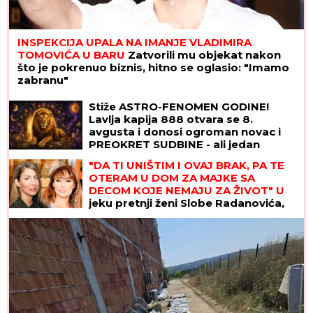
INSPEKCIJA UPALA NA IMANJE VLADIMIRA
TOMOVIĆA U BARU
Zatvorili mu objekat nakon
što je pokrenuo biznis, hitno se oglasio: "Imamo
zabranu"
Stiže ASTRO-FENOMEN GODINE!
Lavlja kapija 888 otvara se 8.
avgusta i donosi ogroman novac i
PREOKRET SUDBINE - ali jedan
RITUAL morate da uradite za uspeh
"DA TI UNIŠTIM I OVAJ BRAK, PA TE
OTERAM U DOM ZA MAJKE SA
DECOM KOJE NEMAJU ZA ŽIVOT" U
jeku pretnji ženi Slobe Radanovića,
Ana Nikolić se oglasila: "Ne govori
ništa!"