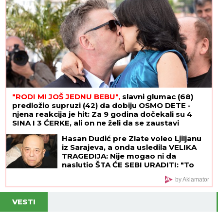
"RODI MI JOŠ JEDNU BEBU",
slavni glumac (68)
predložio supruzi (42) da dobiju OSMO DETE -
njena reakcija je hit: Za 9 godina dočekali su 4
SINA I 3 ĆERKE, ali on ne želi da se zaustavi
Hasan Dudić pre Zlate voleo Ljiljanu
iz Sarajeva, a onda usledila VELIKA
TRAGEDIJA: Nije mogao ni da
naslutio ŠTA ĆE SEBI URADITI: "To
sam kasnije saznao"
by Aklamator
VESTI