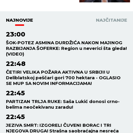
NAJNOVIJE
NAJČITANIJE
23:00
ŠOK-POTEZ ASMINA DURDŽIĆA NAKON MAJINOG
RAZBIJANJA ŠOFERKE: Region u neverici šta gleda!
(VIDEO)
22:48
ČETIRI VELIKA POŽARA AKTIVNA U SRBIJI! U
Deliblatskoj peščari gori 700 hektara - OGLASIO
SE MUP SA NOVIM INFORMACIJAMA!
22:45
PARTIZAN TRLJA RUKE: Saša Lukić donosi crno-
belima neočekivanu zaradu!
22:45
JEZIVA SMRT: IZGORELI ČUVENI BORAC I TRI
NJEGOVA DRUGA! Strašna saobraćajna nesreća