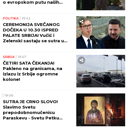
o evropskom putu naših
zemalja!" (FOTO)
POLITIKA
19:42
CEREMONIJA SVEČANOG
DOČEKA U 10.30 ISPRED
PALATE SRBIJA! Vučić i
Zelenski sastaju se sutra u
10.45! (FOTO, VIDEO)
SRBIJA
19:07
ČETIRI SATA ČEKANJA!
Pakleno na granicama, na
izlazu iz Srbije ogromne
kolone!
19:06
SUTRA JE CRNO SLOVO!
Slavimo Svetu
prepodobnomučenicu
Paraskevu - Svetu Petku
Rimljanku