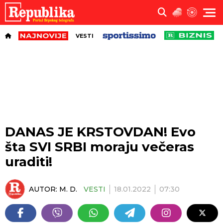
VESTI
DANAS JE KRSTOVDAN! Evo
šta SVI SRBI moraju večeras
uraditi!
AUTOR:
M. D.
VESTI
18.01.2022
07:30