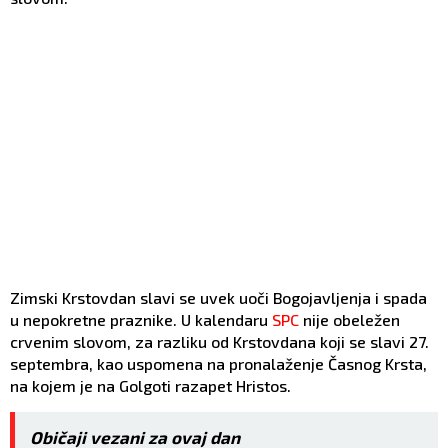
Zimski Krstovdan slavi se uvek uoči Bogojavljenja i spada
u nepokretne praznike. U kalendaru
SPC
nije obeležen
crvenim slovom, za razliku od Krstovdana koji se slavi 27.
septembra, kao uspomena na pronalaženje Časnog Krsta,
na kojem je na Golgoti razapet Hristos.
Običaji vezani za ovaj dan