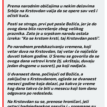
Prema narodnim običajima u nekim delovima
Srbije na Krstovdan valja da se opere sav veš i
očisti kuća.
Posti se strogo, prvi put posle Božića, jer je do
ovog dana bilo razrešenje zbog velikog
praznika. Zato je u srpskom narodu ostala
izreka: “Ko se krstom krsti, taj Krstovdan posti”.
Po narodnom predskazivanju vremena, koji
vetar duva na Krstovdan, taj vetar će najčešće
duvati tokom godine. U Sremu se govorilo da se
ovoga dana vetrovi krste (tj. ukrštaju, duvaju
jedan drugome u susret), pa koji nadjača.
U dvanaest dana, počinjući od Božića, a
zaključno s Krstovdanom, ogleda se dvanaest
meseci godine koja dolazi, pa kakvo je vreme
kog dana takvo će biti u mesecu koji tom danu
odgovara po redosledu.
Na Krstovdan su se, prenose hroničari, jeli
ostaci badnjedanskog pasulja i - spremane su