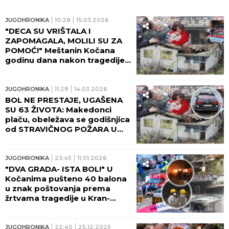
JUGOHRONIKA
10:28
15.03.2026
"DECA SU VRIŠTALA I
ZAPOMAGALA, MOLILI SU ZA
POMOĆ!" Meštanin Kočana
godinu dana nakon tragedije:
TO JE BIO POZIV KOJI MI JE
PROMENIO ŽIVOT!
JUGOHRONIKA
11:29
14.03.2026
BOL NE PRESTAJE, UGAŠENA
SU 63 ŽIVOTA: Makedonci
plaču, obeležava se godišnjica
od STRAVIČNOG POŽARA U
KOČANIMA!
JUGOHRONIKA
23:45
11.01.2026
"DVA GRADA- ISTA BOL!" U
Kočanima pušteno 40 balona
u znak poštovanja prema
žrtvama tragedije u Kran-
Montani!
JUGOHRONIKA
22:40
25.12.2025