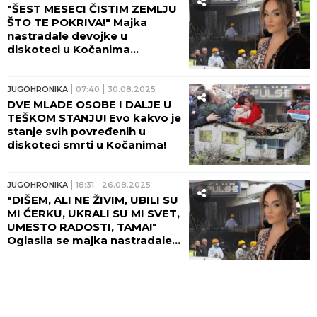
"ŠEST MESECI ČISTIM ZEMLJU
ŠTO TE POKRIVA!" Majka
nastradale devojke u
diskoteci u Kočanima
neutešna: "Vreme je stalo
onog crnog dana!"
JUGOHRONIKA
07:40
30.08.2025
DVE MLADE OSOBE I DALJE U
TEŠKOM STANJU! Evo kakvo je
stanje svih povređenih u
diskoteci smrti u Kočanima!
JUGOHRONIKA
18:31
26.08.2025
"DIŠEM, ALI NE ŽIVIM, UBILI SU
MI ĆERKU, UKRALI SU MI SVET,
UMESTO RADOSTI, TAMA!"
Oglasila se majka nastradale
devojke u diskoteci u
Kočanima! (FOTO)