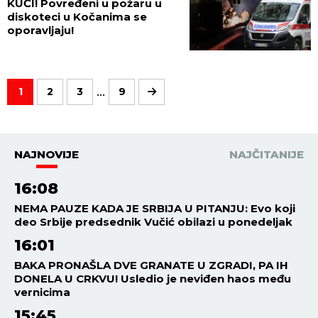
KUĆI! Povređeni u požaru u
diskoteci u Kočanima se
oporavljaju!
...
1
2
3
9
NAJNOVIJE
NAJČITANIJE
16:08
NEMA PAUZE KADA JE SRBIJA U PITANJU: Evo koji
deo Srbije predsednik Vučić obilazi u ponedeljak
16:01
BAKA PRONAŠLA DVE GRANATE U ZGRADI, PA IH
DONELA U CRKVU! Usledio je neviđen haos među
vernicima
15:45