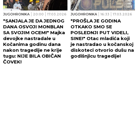
JUGOHRONIKA
20:00
17.03.2026
JUGOHRONIKA
16:33
17.03.2026
"SANJALA JE DA JEDNOG
"PROŠLA JE GODINA
DANA OSVOJI MONBLAN
OTKAKO SMO SE
SA SVOJIM OCEM!" Majka
POSLEDNJI PUT VIDELI,
devojke nastradale u
SINE!" Otac mladića koji
Kočanima godinu dana
je nastradao u kočanskoj
nakon tragedije ne krije
diskoteci otvorio dušu na
tugu: NIJE BILA OBIČAN
godišnjicu tragedije!
ČOVEK!