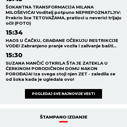
ŠOKANTNA TRANSFORMACIJA MILANA
MILOŠEVIĆA! Voditelj potpuno NEPREPOZNATLJIV:
Prekrio lice TETOVAŽAMA, pratioci u neverici trljaju
oči! (FOTO)
15:34
HAOS U ČAČKU, GRAĐANE OČEKUJU RESTRIKCIJE
VODE! Zabranjeno pranje vozila i zalivanje bašti...
15:30
SUZANA MANČIĆ OTKRILA ŠTA JE ZATEKLA U
ĆERKINOM PORODIČNOM DOMU NAKON
POROĐAJA! Iza svega stoji njen ZET - zaledila se
od šoka kada je ugledala ovo!
POGLEDAJ SVE NAJNOVIJE VESTI
ŠTAMPANO IZDANJE