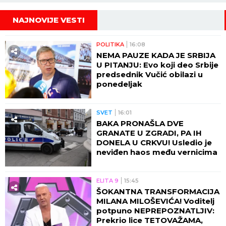
NAJNOVIJE VESTI
POLITIKA
16:08
NEMA PAUZE KADA JE SRBIJA
U PITANJU: Evo koji deo Srbije
predsednik Vučić obilazi u
ponedeljak
SVET
16:01
BAKA PRONAŠLA DVE
GRANATE U ZGRADI, PA IH
DONELA U CRKVU! Usledio je
neviđen haos među vernicima
ELITA 9
15:45
ŠOKANTNA TRANSFORMACIJA
MILANA MILOŠEVIĆA! Voditelj
potpuno NEPREPOZNATLJIV:
Prekrio lice TETOVAŽAMA,