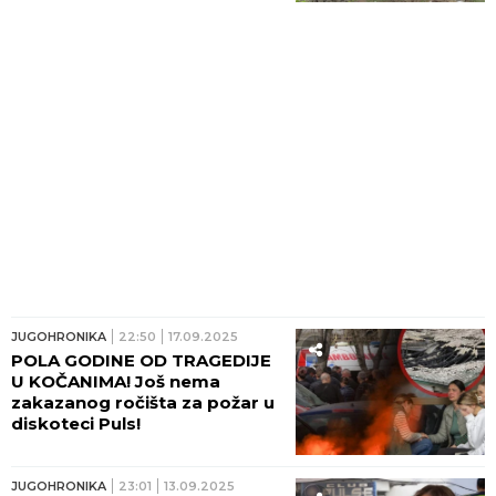
JUGOHRONIKA
22:50
17.09.2025
POLA GODINE OD TRAGEDIJE
U KOČANIMA! Još nema
zakazanog ročišta za požar u
diskoteci Puls!
JUGOHRONIKA
23:01
13.09.2025