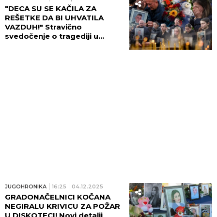
"DECA SU SE KAČILA ZA
REŠETKE DA BI UHVATILA
VAZDUH!" Stravično
svedočenje o tragediji u
Kočanima: "ČIKO, POPRSKAJ
NAS DA LAKŠE DIŠEMO!"
JUGOHRONIKA
16:25
04.12.2025
GRADONAČELNICI KOČANA
NEGIRALU KRIVICU ZA POŽAR
U DISKOTECI! Novi detalji