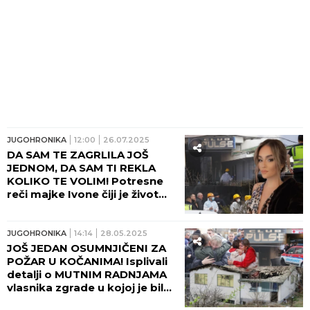
JUGOHRONIKA
12:00
26.07.2025
DA SAM TE ZAGRLILA JOŠ
JEDNOM, DA SAM TI REKLA
KOLIKO TE VOLIM! Potresne
reči majke Ivone čiji je život
ugašen u požaru u Kočanima:
Ćerko, nedostaješ mi, tvoj
miris, tvoja kosa...
JUGOHRONIKA
14:14
28.05.2025
JOŠ JEDAN OSUMNJIČENI ZA
POŽAR U KOČANIMA! Isplivali
detalji o MUTNIM RADNJAMA
vlasnika zgrade u kojoj je bila
diskoteka "Puls"