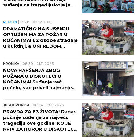
suđenja za tragediju koja je
odnela 63 života - "Nismo bili
nadležni"!
REGION
13:28
02.12.2025
DRAMATIČNO NA SUĐENJU
OPTUŽENIMA ZA POŽAR U
KOČANIMA! 62 osobe stradale
u buktinji, a ONI REDOM
GOVORILI SAMO OVO!
HRONIKA
08:30
21.11.2025
NOVA HAPŠENJA ZBOG
POŽARA U DISKOTECI U
KOČANIMA! Suđenje već
počelo, sad priveli najmanje
10 ljudi!
JUGOHRONIKA
08:54
19.11.2025
PRAVDA ZA 63 ŽIVOTA! Danas
počinje suđenje za najveću
tragediju ove godine: KO JE
KRIV ZA HOROR U DISKOTECI
U KOČANIMA?