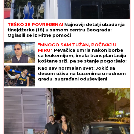
TEŠKO JE POVREĐENA!
Najnoviji detalji ubadanja
tinejdžerke (18) u samom centru Beograda:
Oglasili se iz Hitne pomoći
"MNOGO SAM TUŽAN, POČIVAJ U
MIRU"
Pevačica umrla nakon borbe
sa leukemijom, imala transplantaciju
koštane srži, pa se stanje pogoršalo:
Emir Habibović se oprostio
Kao sav normalan svet: Jokić sa
decom uživa na bazenima u rodnom
gradu, sugrađani oduševljeni