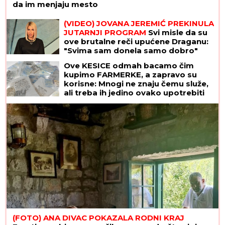
da im menjaju mesto
(VIDEO) JOVANA JEREMIĆ PREKINULA
JUTARNJI PROGRAM
Svi misle da su
ove brutalne reči upućene Draganu:
"Svima sam donela samo dobro"
Ove KESICE odmah bacamo čim
kupimo FARMERKE, a zapravo su
korisne: Mnogi ne znaju čemu služe,
ali treba ih jedino ovako upotrebiti
(FOTO) ANA DIVAC POKAZALA RODNI KRAJ