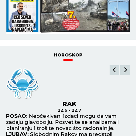
HOROSKOP
RAK
22.6 - 22.7
do
POSAO:
Neočekivani izdaci mogu da vam
P
zadaju glavobolju. Posvetite se analizama i
sa
planiranju i trošite novac što racionalnije.
po
LJUBAV:
Slobodnim Rakovima predstoji
re