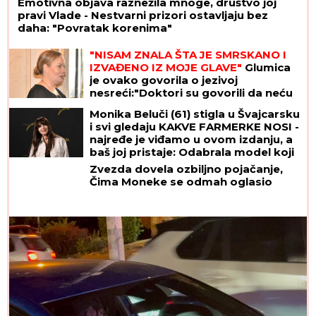
Emotivna objava raznežila mnoge, društvo joj
pravi Vlade - Nestvarni prizori ostavljaju bez
daha: "Povratak korenima"
"NISAM ZNALA ŠTA JE SMRSKANO I
IZVAĐENO IZ MOJE GLAVE"
Glumica
je ovako govorila o jezivoj
nesreći:"Doktori su govorili da neću
moći da govorim"
Monika Beluči (61) stigla u Švajcarsku
i svi gledaju KAKVE FARMERKE NOSI -
najređe je viđamo u ovom izdanju, a
baš joj pristaje: Odabrala model koji
izdužuje figuru, a onda se vratila
Zvezda dovela ozbiljno pojačanje,
prepoznatljivom stilu
Čima Moneke se odmah oglasio