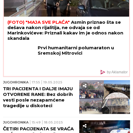
(FOTO) "MAJA SVE PLAĆA"
Asmin priznao šta se
dešava nakon rijalitija, ne odvaja se od
Marinkovićeve: Priznali kakav im je odnos nakon
skandala
Prvi humanitarni polumaraton u
Sremskoj Mitrovici
by Aklamator
JUGOHRONIKA
17:55
19.05.2025
TRI PACIJENTA I DALJE IMAJU
OTVORENE RANE: Bez dobrih
vesti posle nezapamćene
tragedije u diskoteci
JUGOHRONIKA
15:49
18.05.2025
ČETIRI PACIJENATA SE VRAĆA