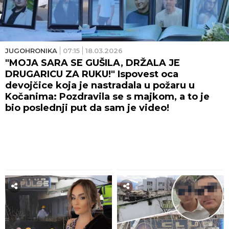
JUGOHRONIKA
07:15
18.03.2026
"MOJA SARA SE GUŠILA, DRŽALA JE
DRUGARICU ZA RUKU!" Ispovest oca
devojčice koja je nastradala u požaru u
Kočanima: Pozdravila se s majkom, a to je
bio poslednji put da sam je video!