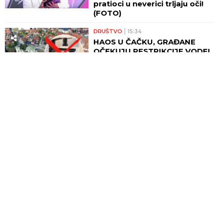
pratioci u neverici trljaju oči!
(FOTO)
DRUŠTVO
15:34
HAOS U ČAČKU, GRAĐANE
OČEKUJU RESTRIKCIJE VODE!
Zabranjeno pranje vozila i
zalivanje bašti...
ESTRADA
15:30
SUZANA MANČIĆ OTKRILA ŠTA
JE ZATEKLA U ĆERKINOM
PORODIČNOM DOMU NAKON
POROĐAJA! Iza svega stoji
njen ZET - zaledila se od šoka
kada je ugledala ovo!
15:18
HAPOEL POSLAO GLASNU
PORUKU ZVEZDI! Izraelci
provocirali crveno-bele pred
put u Beograd