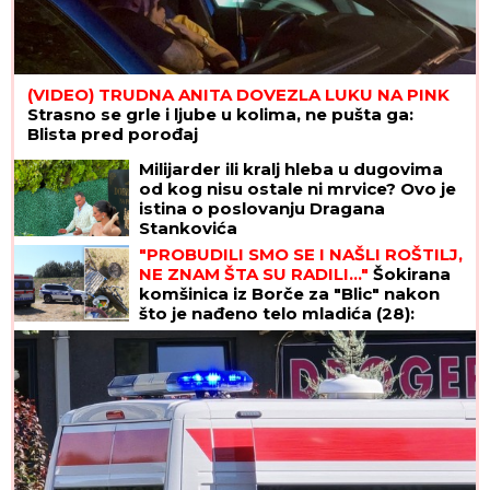
(VIDEO) TRUDNA ANITA DOVEZLA LUKU NA PINK
Strasno se grle i ljube u kolima, ne pušta ga:
Blista pred porođaj
Milijarder ili kralj hleba u dugovima
od kog nisu ostale ni mrvice? Ovo je
istina o poslovanju Dragana
Stankovića
"PROBUDILI SMO SE I NAŠLI ROŠTILJ,
NE ZNAM ŠTA SU RADILI..."
Šokirana
komšinica iz Borče za "Blic" nakon
što je nađeno telo mladića (28):
Potresni prizori sa lica mesta (FOTO,
VIDEO)