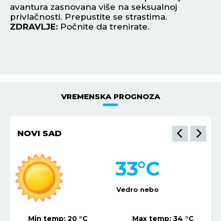
e
avantura zasnovana više na seksualnoj
L
privlačnosti. Prepustite se strastima.
za
ZDRAVLJE:
Počnite da trenirate.
pu
Z
VREMENSKA PROGNOZA
NOVI SAD
33
°C
Vedro nebo
Min temp:
20
°C
Max temp:
34
°C