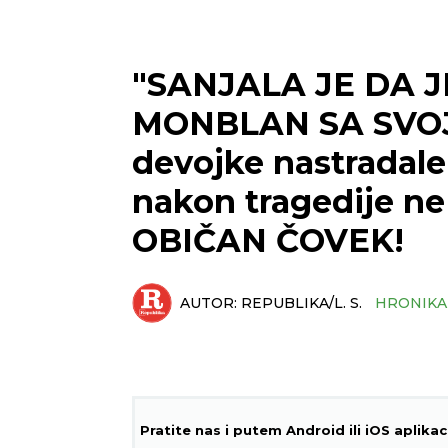
"SANJALA JE DA 
MONBLAN SA SVOJ
devojke nastradal
nakon tragedije ne
OBIČAN ČOVEK!
AUTOR:
REPUBLIKA/L. S.
HRONIKA
Pratite nas i putem Android ili iOS aplikac