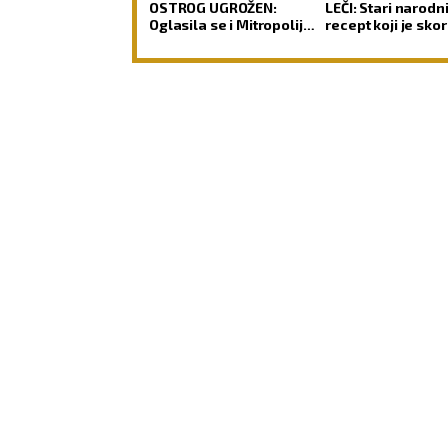
OSTROG UGROŽEN:
LEČI: Stari narodn
Oglasila se i Mitropolija
recept koji je sko
o spornom projektu
nestao iz sećanja
RIBE
OVAN
19.2 - 20.3
21.3 - 20.4