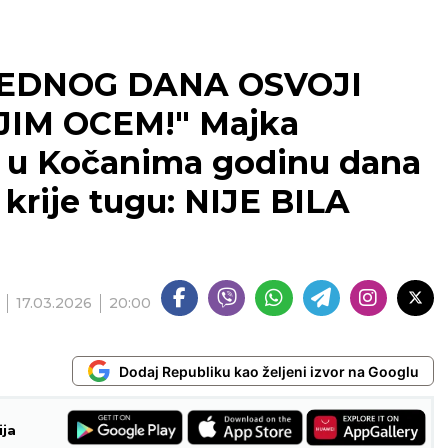
JEDNOG DANA OSVOJI
IM OCEM!" Majka
e u Kočanima godinu dana
 krije tugu: NIJE BILA
17.03.2026
20:00
Dodaj Republiku kao željeni izvor na Googlu
ija