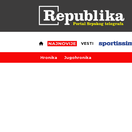
VESTI
Hronika
Jugohronika