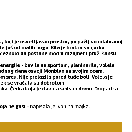
koji je osvetljavao prostor, po pažljivo odabranoj
la još od malih nogu. Bila je hrabra sanjarka
e čeznulo da postane modni dizajner i pruži šansu
nergije - bavila se sportom, planinarila, volela
 jednog dana osvoji Monblan sa svojim ocem.
 srcu. Nije prolazila pored tuđe boli. Volela je
uvek se vraćala sa dobrotom.
 oka. Ćerka koja je davala smisao domu. Drugarica
koja ne gasi
- napisala je Ivonina majka.