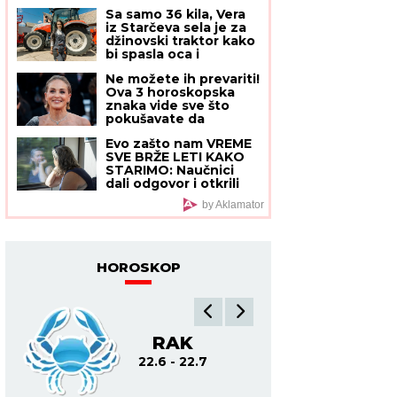
zubara, oglasila se
Sa samo 36 kila, Vera
porodica posle
iz Starčeva sela je za
presude
džinovski traktor kako
bi spasla oca i
dedovinu: "Prozivali su
Ne možete ih prevariti!
me da sam
Ova 3 horoskopska
SELJANČICA KOJA
znaka vide sve što
JAŠE SVINJE, a ja sam
pokušavate da
uspešnija od 60%
sakrijete, kao da čitaju
muškaraca"
Evo zašto nam VREME
tuđe misli
SVE BRŽE LETI KAKO
STARIMO: Naučnici
dali odgovor i otkrili
način na koji možemo
by Aklamator
da "usporimo" sat
HOROSKOP
RAK
L
22.6 - 22.7
22.7