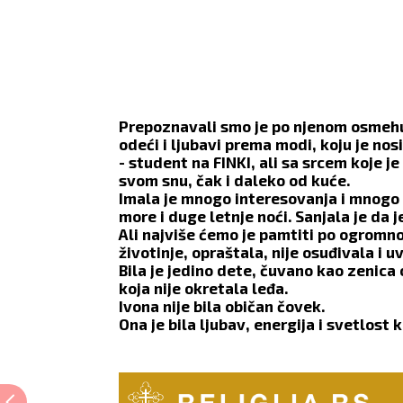
Prepoznavali smo je po njenom osmehu, 
odeći i ljubavi prema modi, koju je nosi
- student na FINKI, ali sa srcem koje j
svom snu, čak i daleko od kuće.
Imala je mnogo interesovanja i mnogo e
more i duge letnje noći. Sanjala je da
Ali najviše ćemo je pamtiti po ogromnom
životinje, opraštala, nije osuđivala i 
Bila je jedino dete, čuvano kao zenica
koja nije okretala leđa.
Ivona nije bila običan čovek.
Ona je bila ljubav, energija i svetlost 