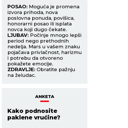
POSAO:
Moguća je promena
POSAO:
Merkur je
ivo
izvora prihoda, nova
znak i vraća vam
me
poslovna ponuda, povišica,
samopouzdanje, b
honorarni posao ili isplata
razmišljanja i spo
novca koji dugo čekate.
ubedite druge u sv
LJUBAV:
Počinje mnogo lepši
LJUBAV:
Slobodni 
bi
period nego prethodnih
mogli bi da upozn
nedelja. Mars u vašem znaku
koja će ih osvojiti 
pojačava privlačnost, harizmu
pogled. Zauzeti La
i potrebu da otvoreno
u novu fazu.
pokažete emocije.
ZDRAVLJE:
Ne mor
ZDRAVLJE:
Obratite pažnju
završiti u jednom 
na želudac.
ANKETA
Kako podnosite
paklene vrućine?