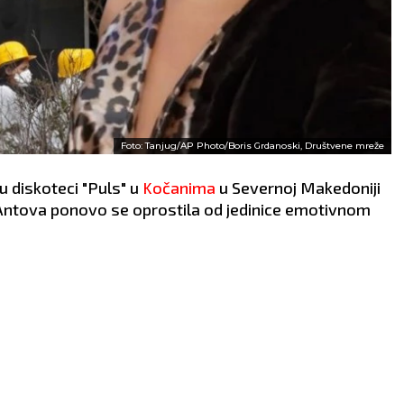
Foto: Tanjug/AP Photo/Boris Grdanoski, Društvene mreže
u diskoteci "Puls" u
Kočanima
u Severnoj Makedoniji
 Antova ponovo se oprostila od jedinice emotivnom