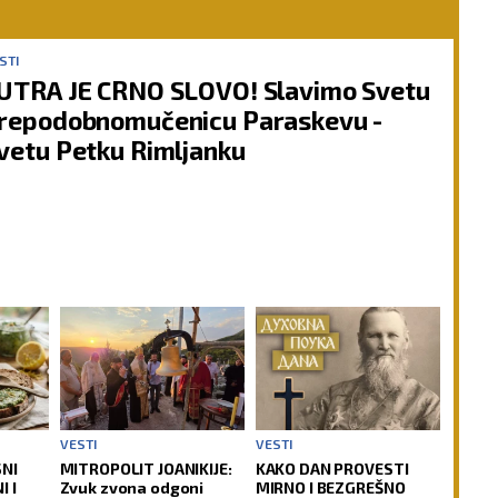
STI
UTRA JE CRNO SLOVO! Slavimo Svetu
repodobnomučenicu Paraskevu -
vetu Petku Rimljanku
VESTI
VESTI
SNI
MITROPOLIT JOANIKIJE:
KAKO DAN PROVESTI
I I
Zvuk zvona odgoni
MIRNO I BEZGREŠNO