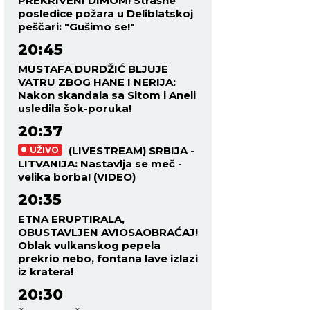
PREKRIVENI DIMOM! Strašne
posledice požara u Deliblatskoj
peščari: "Gušimo se!"
20:45
MUSTAFA DURDŽIĆ BLJUJE
VATRU ZBOG HANE I NERIJA:
Nakon skandala sa Sitom i Aneli
usledila šok-poruka!
20:37
(LIVESTREAM) SRBIJA -
UŽIVO
LITVANIJA: Nastavlja se meč -
velika borba! (VIDEO)
20:35
ETNA ERUPTIRALA,
OBUSTAVLJEN AVIOSAOBRAĆAJ!
Oblak vulkanskog pepela
prekrio nebo, fontana lave izlazi
iz kratera!
20:30