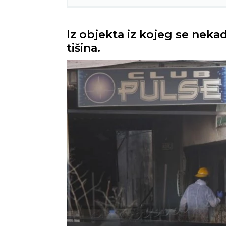
Iz objekta iz kojeg se nek
tišina.