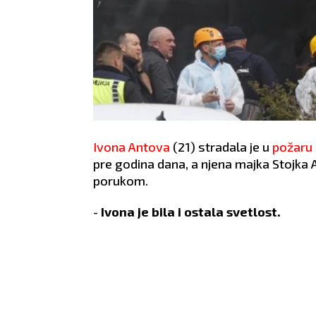
Ivona Antova
(21) stradala je u
požaru
pre godina dana, a njena majka Stojka
porukom.
-
Ivona je bila i ostala svetlost.