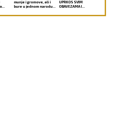
i
munje i gromove, ali i
UPRKOS SVIM
ro
bure u jednom narodu
OBAVEZAMA I
ili čoveku
NAPORIMA?! Sveti Jovan
Kronštatski kaže da je
potrebo uraditi samo
jedno kad se ujutru
ustane!
BIK
BLIZANCI
21.4 - 21.5
22.5 - 21.6