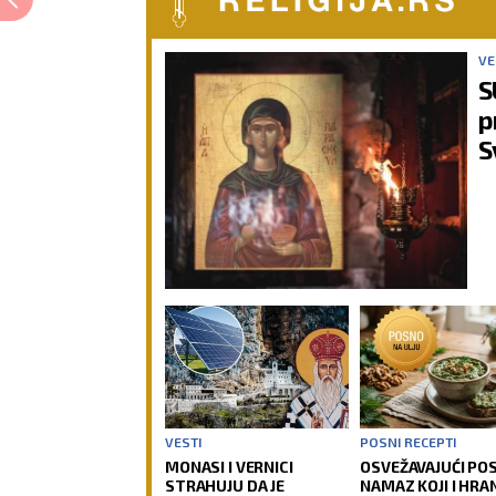
VE
S
p
S
VESTI
POSNI RECEPTI
MONASI I VERNICI
OSVEŽAVAJUĆI PO
STRAHUJU DA JE
NAMAZ KOJI I HRAN