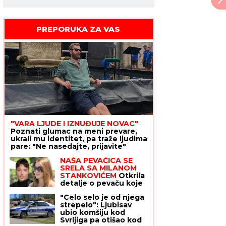
PREPORUKA ZA VAS
"VARA LJUDE I IZNUĐUJE NOVAC"
Poznati glumac na meni prevare,
ukrali mu identitet, pa traže ljudima
pare: "Ne nasedajte, prijavite"
NAŠA PEVAČICA SE
SRELA SA MILANOM
STANKOVIĆEM
Otkrila
detalje o pevaču koje
javnost ne zna,
"Celo selo je od njega
pomenula i njegov
strepelo": Ljubisav
POVRATAK o kom svi
ubio komšiju kod
pričaju (VIDEO)
Svrljiga pa otišao kod