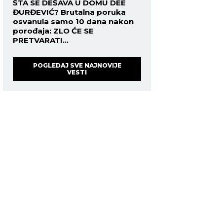
ŠTA SE DEŠAVA U DOMU DEE
ĐURĐEVIĆ? Brutalna poruka
osvanula samo 10 dana nakon
porođaja: ZLO ĆE SE
PRETVARATI...
POGLEDAJ SVE NAJNOVIJE
VESTI