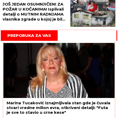
JOŠ JEDAN OSUMNJIČENI ZA
POŽAR U KOČANIMA! Isplivali
detalji o MUTNIM RADNJAMA
vlasnika zgrade u kojoj je bila
diskoteka "Puls"
PREPORUKA ZA VAS
Marina Tucaković iznajmljivala stan gde je čuvala
stvari vredne milion evra, otkriveni detalji: "Futa
je sve to stavio u crne kese"