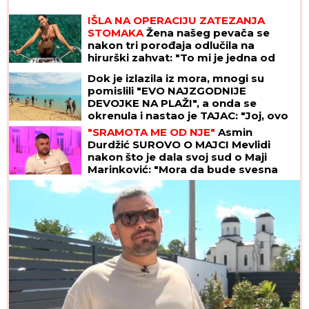
IŠLA NA OPERACIJU ZATEZANJA
STOMAKA
Žena našeg pevača se
nakon tri porođaja odlučila na
hirurški zahvat: "To mi je jedna od
najboljih odluka"
Dok je izlazila iz mora, mnogi su
pomislili "EVO NAJZGODNIJE
DEVOJKE NA PLAŽI", a onda se
okrenula i nastao je TAJAC: "Joj, ovo
izgleda kao žuljevi"
"SRAMOTA ME OD NJE"
Asmin
Durdžić SUROVO O MAJCI Mevlidi
nakon što je dala svoj sud o Maji
Marinković: "Mora da bude svesna
da je domaćica!"