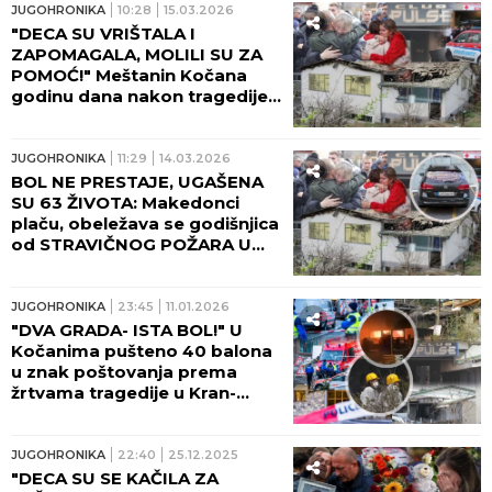
JUGOHRONIKA
10:28
15.03.2026
"DECA SU VRIŠTALA I
ZAPOMAGALA, MOLILI SU ZA
POMOĆ!" Meštanin Kočana
godinu dana nakon tragedije:
TO JE BIO POZIV KOJI MI JE
PROMENIO ŽIVOT!
JUGOHRONIKA
11:29
14.03.2026
BOL NE PRESTAJE, UGAŠENA
SU 63 ŽIVOTA: Makedonci
plaču, obeležava se godišnjica
od STRAVIČNOG POŽARA U
KOČANIMA!
JUGOHRONIKA
23:45
11.01.2026
"DVA GRADA- ISTA BOL!" U
Kočanima pušteno 40 balona
u znak poštovanja prema
žrtvama tragedije u Kran-
Montani!
JUGOHRONIKA
22:40
25.12.2025
"DECA SU SE KAČILA ZA