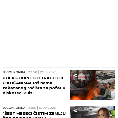
JUGOHRONIKA
22:50
17.09.2025
POLA GODINE OD TRAGEDIJE
U KOČANIMA! Još nema
zakazanog ročišta za požar u
diskoteci Puls!
JUGOHRONIKA
23:01
13.09.2025
"ŠEST MESECI ČISTIM ZEMLJU