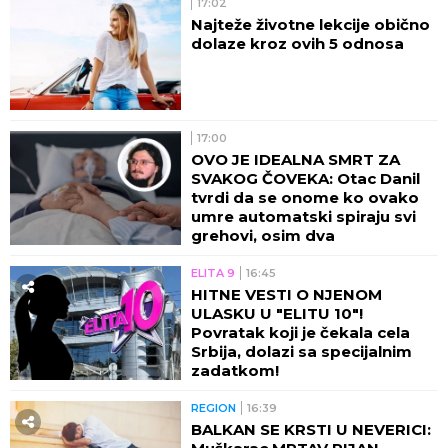
17:02
Najteže životne lekcije obično
dolaze kroz ovih 5 odnosa
17:00
OVO JE IDEALNA SMRT ZA
SVAKOG ČOVEKA: Otac Danil
tvrdi da se onome ko ovako
umre automatski spiraju svi
grehovi, osim dva
ELITA 9
16:45
HITNE VESTI O NJENOM
ULASKU U "ELITU 10"!
Povratak koji je čekala cela
Srbija, dolazi sa specijalnim
zadatkom!
REGION
16:39
BALKAN SE KRSTI U NEVERICI: