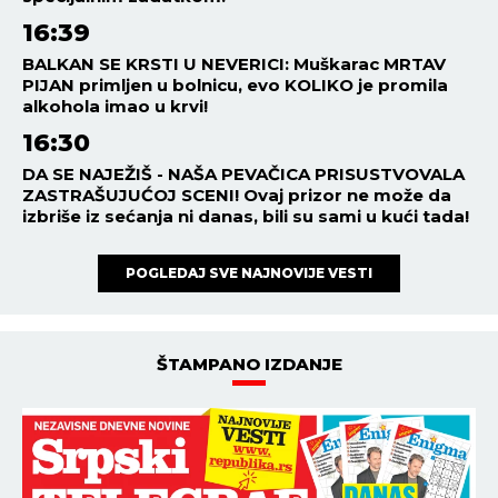
16:39
BALKAN SE KRSTI U NEVERICI: Muškarac MRTAV
PIJAN primljen u bolnicu, evo KOLIKO je promila
alkohola imao u krvi!
16:30
DA SE NAJEŽIŠ - NAŠA PEVAČICA PRISUSTVOVALA
ZASTRAŠUJUĆOJ SCENI! Ovaj prizor ne može da
izbriše iz sećanja ni danas, bili su sami u kući tada!
POGLEDAJ SVE NAJNOVIJE VESTI
ŠTAMPANO IZDANJE