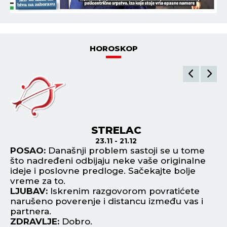
HOROSKOP
STRELAC
23.11 - 21.12
POSAO:
Današnji problem sastoji se u tome
P
što nadređeni odbijaju neke vaše originalne
os
ideje i poslovne predloge. Sačekajte bolje
vi
vreme za to.
L
LJUBAV:
Iskrenim razgovorom povratićete
up
narušeno poverenje i distancu između vas i
kr
partnera.
st
ZDRAVLJE:
Dobro.
Z