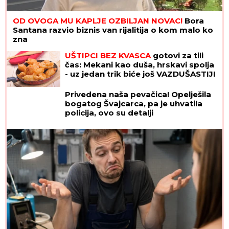
OD OVOGA MU KAPLJE OZBILJAN NOVAC!
Bora
Santana razvio biznis van rijalitija o kom malo ko
zna
UŠTIPCI BEZ KVASCA
gotovi za tili
čas: Mekani kao duša, hrskavi spolja
- uz jedan trik biće još VAZDUŠASTIJI
Privedena naša pevačica! Opelješila
bogatog Švajcarca, pa je uhvatila
policija, ovo su detalji