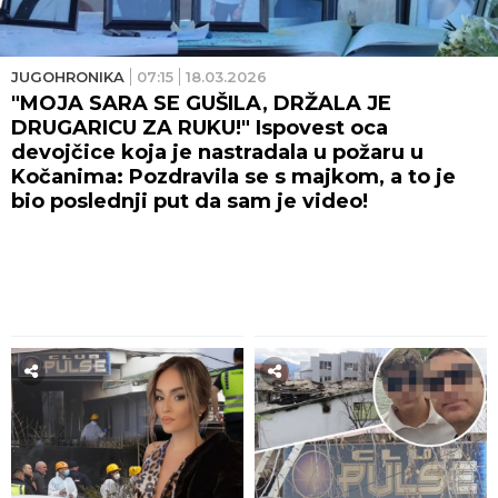
JUGOHRONIKA
07:15
18.03.2026
"MOJA SARA SE GUŠILA, DRŽALA JE
DRUGARICU ZA RUKU!" Ispovest oca
devojčice koja je nastradala u požaru u
Kočanima: Pozdravila se s majkom, a to je
bio poslednji put da sam je video!