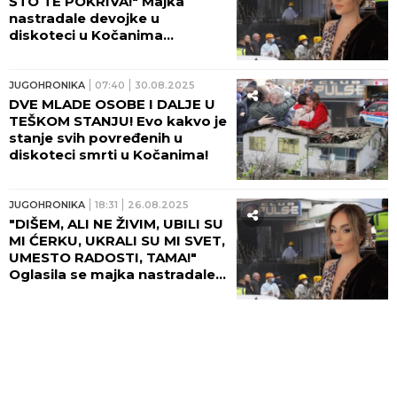
ŠTO TE POKRIVA!" Majka
nastradale devojke u
diskoteci u Kočanima
neutešna: "Vreme je stalo
onog crnog dana!"
JUGOHRONIKA
07:40
30.08.2025
DVE MLADE OSOBE I DALJE U
TEŠKOM STANJU! Evo kakvo je
stanje svih povređenih u
diskoteci smrti u Kočanima!
JUGOHRONIKA
18:31
26.08.2025
"DIŠEM, ALI NE ŽIVIM, UBILI SU
MI ĆERKU, UKRALI SU MI SVET,
UMESTO RADOSTI, TAMA!"
Oglasila se majka nastradale
devojke u diskoteci u
Kočanima! (FOTO)