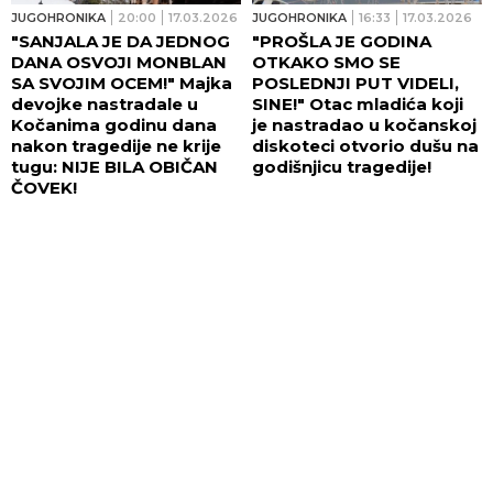
JUGOHRONIKA
20:00
17.03.2026
JUGOHRONIKA
16:33
17.03.2026
"SANJALA JE DA JEDNOG
"PROŠLA JE GODINA
DANA OSVOJI MONBLAN
OTKAKO SMO SE
SA SVOJIM OCEM!" Majka
POSLEDNJI PUT VIDELI,
devojke nastradale u
SINE!" Otac mladića koji
Kočanima godinu dana
je nastradao u kočanskoj
nakon tragedije ne krije
diskoteci otvorio dušu na
tugu: NIJE BILA OBIČAN
godišnjicu tragedije!
ČOVEK!