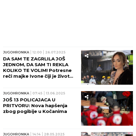
JUGOHRONIKA
12:00
26.07.2025
DA SAM TE ZAGRLILA JOŠ
JEDNOM, DA SAM TI REKLA
KOLIKO TE VOLIM! Potresne
reči majke Ivone čiji je život
ugašen u požaru u Kočanima:
Ćerko, nedostaješ mi, tvoj
miris, tvoja kosa...
JUGOHRONIKA
07:45
13.06.2025
JOŠ 13 POLICAJACA U
PRITVORU: Nova hapšenja
zbog pogibije u Kočanima
JUGOHRONIKA
14:14
28.05.2025