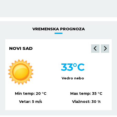
VREMENSKA PROGNOZA
NOVI SAD
33
°C
Vedro nebo
Min temp:
20
°C
Max temp:
35
°C
Vetar:
5
m/s
Vlažnost:
30
%