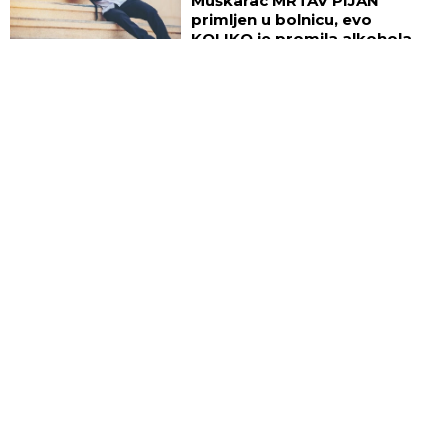
Muškarac MRTAV PIJAN
primljen u bolnicu, evo
KOLIKO je promila alkohola
imao u krvi!
ESTRADA
16:30
DA SE NAJEŽIŠ - NAŠA
PEVAČICA PRISUSTVOVALA
ZASTRAŠUJUĆOJ SCENI! Ovaj
prizor ne može da izbriše iz
sećanja ni danas, bili su sami u
kući tada!
HRONIKA
16:21
POŽAR U DELIBLATSKOJ
PEŠČARI ZATVORIO PUT! Evo
kuda više ne možete da
prođete
ŠTAMPANA IZDANJA