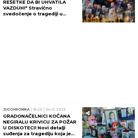
REŠETKE DA BI UHVATILA
VAZDUH!" Stravično
svedočenje o tragediji u
Kočanima: "ČIKO, POPRSKAJ
NAS DA LAKŠE DIŠEMO!"
JUGOHRONIKA
16:25
04.12.2025
GRADONAČELNICI KOČANA
NEGIRALU KRIVICU ZA POŽAR
U DISKOTECI! Novi detalji
suđenja za tragediju koja je