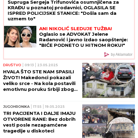
Supruga Sergeja Trifunovića osumnjičena za
KRAĐU u poznatoj prodavnici, OGLASILA SE
ISPRED POLICIJSKE STANICE: "Došla sam da
uzmem to"
ANI NIKOLIĆ SLEDUJE TUŽBA!
Oglasio se ADVOKAT Jelene
Radanović i javno izdao saopštenje:
"BIĆE PODNETO U HITNOM ROKU!"
by Aklamator
DRUŠTVO
09:13
23.05.2025
HVALA ŠTO STE NAM SPASILI
ŽIVOT! Makedonci pokazali
veliko srce - Na kola postavili
emotivnu poruku Srbiji zbog
pomoći povređenima u
Kočanima! (FOTO)
JUGOHRONIKA
17:55
19.05.2025
TRI PACIJENTA I DALJE IMAJU
OTVORENE RANE: Bez dobrih
vesti posle nezapamćene
tragedije u diskoteci