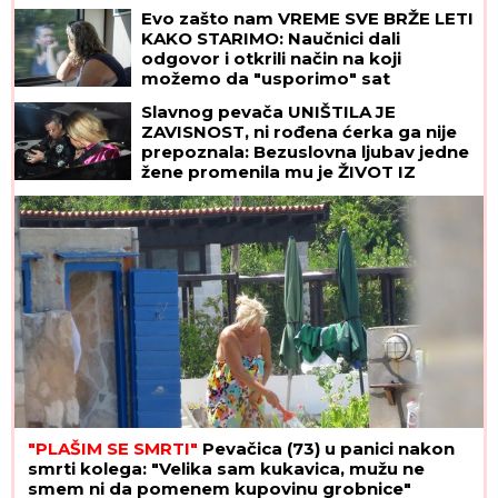
Evo zašto nam VREME SVE BRŽE LETI
KAKO STARIMO: Naučnici dali
odgovor i otkrili način na koji
možemo da "usporimo" sat
Slavnog pevača UNIŠTILA JE
ZAVISNOST, ni rođena ćerka ga nije
prepoznala: Bezuslovna ljubav jedne
žene promenila mu je ŽIVOT IZ
KORENA
"PLAŠIM SE SMRTI"
Pevačica (73) u panici nakon
smrti kolega: "Velika sam kukavica, mužu ne
smem ni da pomenem kupovinu grobnice"