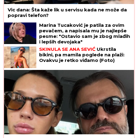
Vic dana: Šta kaže lik u servisu kada ne može da
popravi telefon?
Marina Tucaković je patila za ovim
pevačem, a napisala mu je najlepše
pesme: "Ostavio sam je zbog mlađih
i lepših devojaka"
SKINULA SE ANA SEVIĆ
Ukrstila
bikini, pa mamila poglede na plaži:
Ovakvu je retko viđamo (Foto)