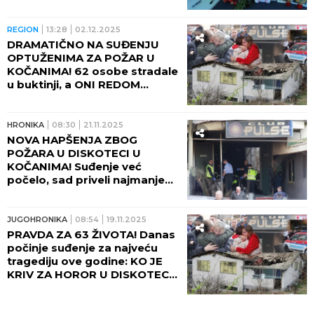
odnela 63 života - "Nismo bili
nadležni"!
REGION
13:28
02.12.2025
DRAMATIČNO NA SUĐENJU
OPTUŽENIMA ZA POŽAR U
KOČANIMA! 62 osobe stradale
u buktinji, a ONI REDOM
GOVORILI SAMO OVO!
HRONIKA
08:30
21.11.2025
NOVA HAPŠENJA ZBOG
POŽARA U DISKOTECI U
KOČANIMA! Suđenje već
počelo, sad priveli najmanje
10 ljudi!
JUGOHRONIKA
08:54
19.11.2025
PRAVDA ZA 63 ŽIVOTA! Danas
počinje suđenje za najveću
tragediju ove godine: KO JE
KRIV ZA HOROR U DISKOTECI
U KOČANIMA?