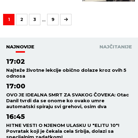
...
1
2
3
9
NAJNOVIJE
NAJČITANIJE
17:02
Najteže životne lekcije obično dolaze kroz ovih 5
odnosa
17:00
OVO JE IDEALNA SMRT ZA SVAKOG ČOVEKA: Otac
Danil tvrdi da se onome ko ovako umre
automatski spiraju svi grehovi, osim dva
16:45
HITNE VESTI O NJENOM ULASKU U "ELITU 10"!
Povratak koji je čekala cela Srbija, dolazi sa
specijalnim zadatkom!