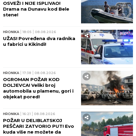
OSVEŽI I NIJE ISPLIVAO!
Drama na Dunavu kod Bele
stene!
HRONIKA
18:05
08.08.2026
UŽAS! Povređena dva radnika
u fabrici u Kikindi!
HRONIKA
17:38
08.08.2026
OGROMAN POŽAR KOD
DOLJEVCA! Veliki broj
automobila u plamenu, gori i
objekat pored!
HRONIKA
16:21
08.08.2026
POŽAR U DELIBLATSKOJ
PEŠČARI ZATVORIO PUT! Evo
kuda više ne možete da