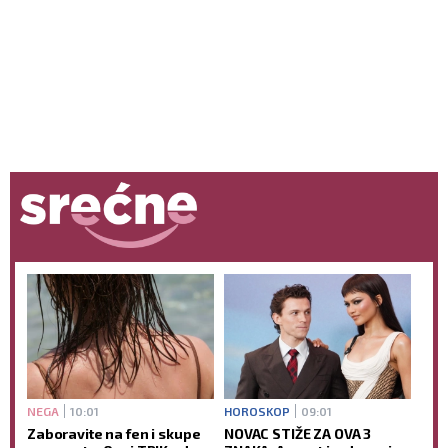
NEGA
10:01
HOROSKOP
09:01
Zaboravite na fen i skupe
NOVAC STIŽE ZA OVA 3