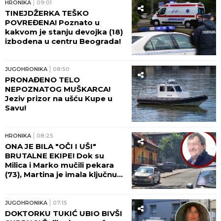
HRONIKA
09:01
TINEJDŽERKA TEŠKO
POVREĐENA! Poznato u
kakvom je stanju devojka (18)
izbodena u centru Beograda!
JUGOHRONIKA
08:50
PRONAĐENO TELO
NEPOZNATOG MUŠKARCA!
Jeziv prizor na ušću Kupe u
Savu!
HRONIKA
08:25
ONA JE BILA "OČI I UŠI"
BRUTALNE EKIPE! Dok su
Milica i Marko mučili pekara
(73), Martina je imala ključnu
ulogu - nakon zločina
"počastila" sebe novim
automobilom!
JUGOHRONIKA
07:15
DOKTORKU TUKIĆ UBIO BIVŠI