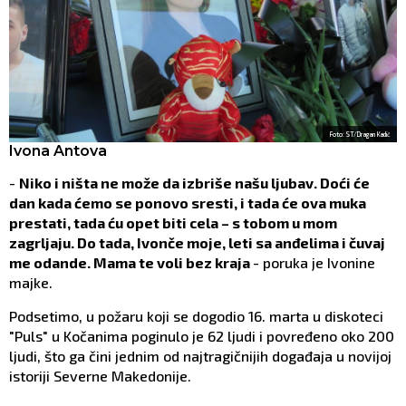
Foto: ST/Dragan Kadić
Ivona Antova
-
Niko i ništa ne može da izbriše našu ljubav. Doći će
dan kada ćemo se ponovo sresti, i tada će ova muka
prestati, tada ću opet biti cela – s tobom u mom
zagrljaju. Do tada, Ivonče moje, leti sa anđelima i čuvaj
me odande. Mama te voli bez kraja
- poruka je Ivonine
majke.
Podsetimo, u požaru koji se dogodio 16. marta u diskoteci
"Puls" u Kočanima poginulo je 62 ljudi i povređeno oko 200
ljudi, što ga čini jednim od najtragičnijih događaja u novijoj
istoriji Severne Makedonije.