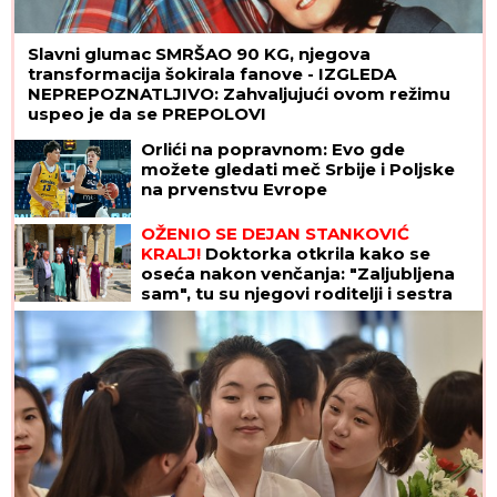
Slavni glumac SMRŠAO 90 KG, njegova
transformacija šokirala fanove - IZGLEDA
NEPREPOZNATLJIVO: Zahvaljujući ovom režimu
uspeo je da se PREPOLOVI
Orlići na popravnom: Evo gde
možete gledati meč Srbije i Poljske
na prvenstvu Evrope
OŽENIO SE DEJAN STANKOVIĆ
KRALJ!
Doktorka otkrila kako se
oseća nakon venčanja: "Zaljubljena
sam", tu su njegovi roditelji i sestra
(VIDEO)