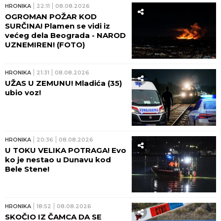
HRONIKA
22:11
08.08.2026
OGROMAN POŽAR KOD
SURČINA! Plamen se vidi iz
većeg dela Beograda - NAROD
UZNEMIREN! (FOTO)
HRONIKA
21:31
08.08.2026
UŽAS U ZEMUNU! Mladića (35)
ubio voz!
HRONIKA
20:36
08.08.2026
U TOKU VELIKA POTRAGA! Evo
ko je nestao u Dunavu kod
Bele Stene!
HRONIKA
18:52
08.08.2026
SKOČIO IZ ČAMCA DA SE