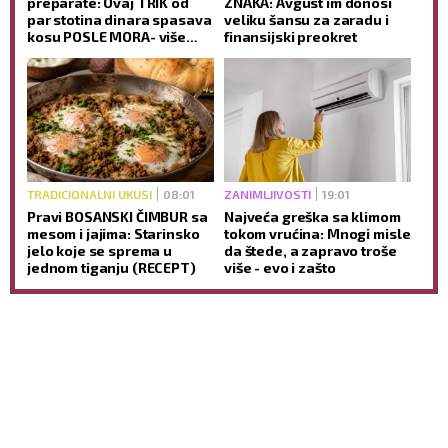
preparate: Ovaj TRIK od
ZNAKA: Avgust im donosi
par stotina dinara spasava
veliku šansu za zaradu i
kosu POSLE MORA- više
finansijski preokret
neće biti KAO SLAMA
TRADICIONALNI UKUSI
08:01
ZANIMLJIVOSTI
19:01
Pravi BOSANSKI ČIMBUR sa
Najveća greška sa klimom
mesom i jajima: Starinsko
tokom vrućina: Mnogi misle
jelo koje se sprema u
da štede, a zapravo troše
jednom tiganju (RECEPT)
više - evo i zašto