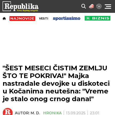
VESTI
"ŠEST MESECI ČISTIM ZEMLJU
ŠTO TE POKRIVA!" Majka
nastradale devojke u diskoteci
u Kočanima neutešna: "Vreme
je stalo onog crnog dana!"
AUTOR:
M. D.
HRONIKA
13.09.2025
23:01