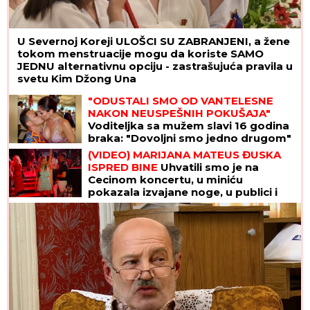
U Severnoj Koreji ULOŠCI SU ZABRANJENI, a žene
tokom menstruacije mogu da koriste SAMO
JEDNU alternativnu opciju - zastrašujuća pravila u
svetu Kim Džong Una
"ODUSTALI SMO OD VANTELESNE
NAKON NEUSPEŠNIH POKUŠAJA"
Voditeljka sa mužem slavi 16 godina
braka: "Dovoljni smo jedno drugom"
(VIDEO) MARIJANA MATEUS ĐUSKA
ISPRED BINE
Uhvatili smo je na
Cecinom koncertu, u miniću
pokazala izvajane noge, u publici i
ova poznata pevačica uživa sa
mužem