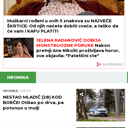
Muškarci rođeni u ovih 5 znakova su NAJVEĆE
ŠKRTICE: Od njih nećete dobiti cveće, a teško da
će vam i KAFU PLATITI
JELENA RADANOVIĆ DOBIJA
MONSTRUOZNE PORUKE
Nakon
pretnji Ane Nikolić proživljava horor,
sve objavila: "Patetični ste"
by Aklamator
HRONIKA
HRONIKA
09:59
NESTAO MLADIĆ (28) KOD
BORČE! Otišao po drva, pa
potonuo u mulj!