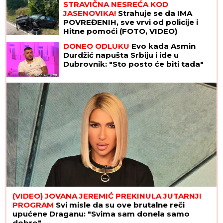
STRAVIČNA NESREĆA KOD
JASENOVIKA!
Strahuje se da IMA
POVREĐENIH, sve vrvi od policije i
Hitne pomoći (FOTO, VIDEO)
DONEO ODLUKU
Evo kada Asmin
Durdžić napušta Srbiju i ide u
Dubrovnik: "Sto posto će biti tada"
(VIDEO) JOVANA JEREMIĆ PREKINULA JUTARNJI
PROGRAM
Svi misle da su ove brutalne reči
upućene Draganu: "Svima sam donela samo
dobro"