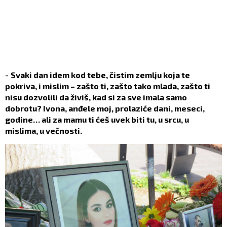
-
Svaki dan idem kod tebe, čistim zemlju koja te
pokriva, i mislim – zašto ti, zašto tako mlada, zašto ti
nisu dozvolili da živiš, kad si za sve imala samo
dobrotu? Ivona, anđele moj, prolaziće dani, meseci,
godine… ali za mamu ti ćeš uvek biti tu, u srcu, u
mislima, u večnosti.