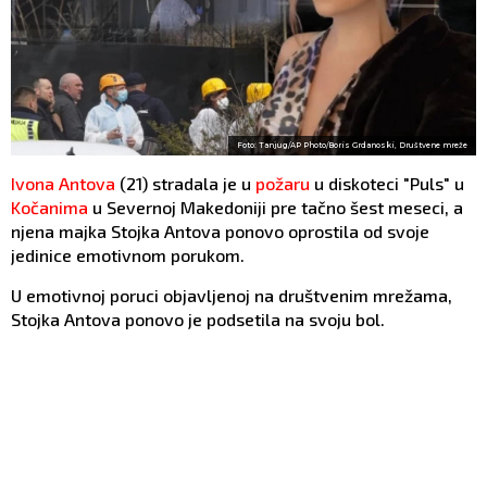
Foto: Tanjug/AP Photo/Boris Grdanoski, Društvene mreže
Ivona Antova
(21) stradala je u
požaru
u diskoteci "Puls" u
Kočanima
u Severnoj Makedoniji pre tačno šest meseci, a
njena majka Stojka Antova ponovo oprostila od svoje
jedinice emotivnom porukom.
U emotivnoj poruci objavljenoj na društvenim mrežama,
Stojka Antova ponovo je podsetila na svoju bol.