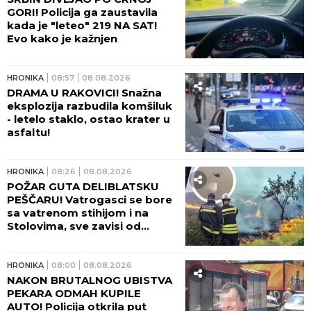
GORI! Policija ga zaustavila
kada je "leteo" 219 NA SAT!
Evo kako je kažnjen
HRONIKA
08:57
08.08.2026
DRAMA U RAKOVICI! Snažna
eksplozija razbudila komšiluk
- letelo staklo, ostao krater u
asfaltu!
HRONIKA
08:26
08.08.2026
POŽAR GUTA DELIBLATSKU
PEŠČARU! Vatrogasci se bore
sa vatrenom stihijom i na
Stolovima, sve zavisi od
temperature i vetra!
HRONIKA
08:00
08.08.2026
NAKON BRUTALNOG UBISTVA
PEKARA ODMAH KUPILE
AUTO! Policija otkrila put