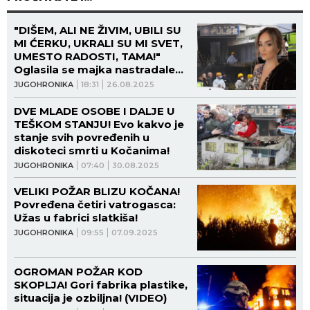
"DIŠEM, ALI NE ŽIVIM, UBILI SU
MI ĆERKU, UKRALI SU MI SVET,
UMESTO RADOSTI, TAMA!"
Oglasila se majka nastradale
devojke u diskoteci u
JUGOHRONIKA
18:31
26.08.2025
Kočanima! (FOTO)
DVE MLADE OSOBE I DALJE U
TEŠKOM STANJU! Evo kakvo je
stanje svih povređenih u
diskoteci smrti u Kočanima!
JUGOHRONIKA
07:40
30.08.2025
VELIKI POŽAR BLIZU KOČANA!
Povređena četiri vatrogasca:
Užas u fabrici slatkiša!
JUGOHRONIKA
09:55
07.09.2025
OGROMAN POŽAR KOD
SKOPLJA! Gori fabrika plastike,
situacija je ozbiljna! (VIDEO)