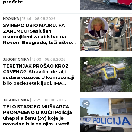
prođete
HRONIKA
13:46
08.08.2026
SVIREPO UBIO MAJKU, PA
ZANEMEO! Saslušan
osumnjičeni za ubistvo na
Novom Beogradu, tužilaštvo
traži pritvor!
JUGOHRONIKA
13:00
08.08.2026
TERETNJAK PROŠAO KROZ
CRVENO?! Stravični detalji
sudara vozova: U kompoziciji
bilo pedesetak ljudi, IMA
TEŠKO POVREĐENIH!
JUGOHRONIKA
12:29
08.08.2026
TELO STARIJEG MUŠKARCA
PRONAĐENO U KUĆI! Policija
uhapsila ženu (37) koja je
navodno bila sa njim u vezi!