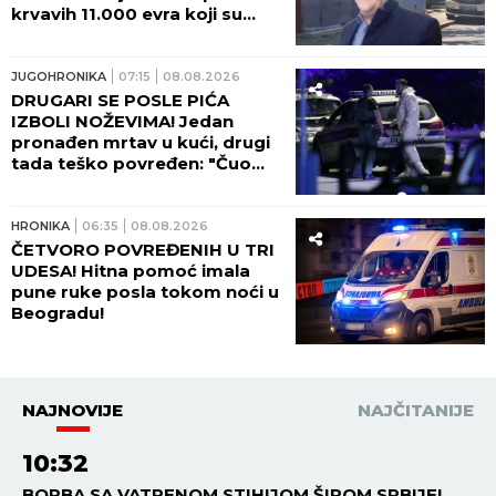
krvavih 11.000 evra koji su
nestali iz sefa na Karaburmi:
Ovako su osumnjičeni podelili
plen!
JUGOHRONIKA
07:15
08.08.2026
DRUGARI SE POSLE PIĆA
IZBOLI NOŽEVIMA! Jedan
pronađen mrtav u kući, drugi
tada teško povređen: "Čuo
sam viku, dečko je ležao U
LOKVI KRVI!"
HRONIKA
06:35
08.08.2026
ČETVORO POVREĐENIH U TRI
UDESA! Hitna pomoć imala
pune ruke posla tokom noći u
Beogradu!
NAJNOVIJE
NAJČITANIJE
10:32
BORBA SA VATRENOM STIHIJOM ŠIROM SRBIJE!