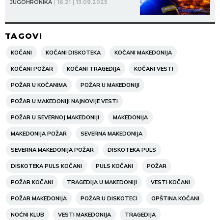
JUGOHRONIKA
16:21
13.09.2025
TAGOVI
KOČANI
KOČANI DISKOTEKA
KOČANI MAKEDONIJA
KOČANI POŽAR
KOČANI TRAGEDIJA
KOČANI VESTI
POŽAR U KOČANIMA
POŽAR U MAKEDONIJI
POŽAR U MAKEDONIJI NAJNOVIJE VESTI
POŽAR U SEVERNOJ MAKEDONIJI
MAKEDONIJA
MAKEDONIJA POŽAR
SEVERNA MAKEDONIJA
SEVERNA MAKEDONIJA POŽAR
DISKOTEKA PULS
DISKOTEKA PULS KOČANI
PULS KOČANI
POŽAR
POŽAR KOČANI
TRAGEDIJA U MAKEDONIJI
VESTI KOČANI
POŽAR MAKEDONIJA
POŽAR U DISKOTECI
OPŠTINA KOČANI
NOĆNI KLUB
VESTI MAKEDONIJA
TRAGEDIJA