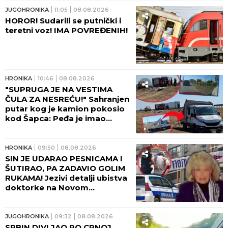
JUGOHRONIKA
11:05
08.08.2026
HOROR! Sudarili se putnički i
teretni voz! IMA POVREĐENIH!
HRONIKA
10:46
08.08.2026
"SUPRUGA JE NA VESTIMA
ČULA ZA NESREĆU!" Sahranjen
putar kog je kamion pokosio
kod Šapca: Peđa je imao
samo JEDNU ŽELJU!
HRONIKA
09:50
08.08.2026
SIN JE UDARAO PESNICAMA I
ŠUTIRAO, PA ZADAVIO GOLIM
RUKAMA! Jezivi detalji ubistva
doktorke na Novom
Beogradu: POLICAJCI REKLI
DA OVAKVU SUROVOST NE
PAMTE!
JUGOHRONIKA
09:32
08.08.2026
SRBIN DIVLJAO PO CRNOJ