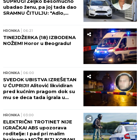
SUPRUG! Željko besomučno
ubadao ženu, pa joj tada dao
SRAMNU ČITULJU: "Adio,
voljena!"
HRONIKA
06:21
TINEJDŽERKA (18) IZBODENA
NOŽEM! Horor u Beogradu!
HRONIKA
06:00
SVEDOK UBISTVA IZREŠETAN
U ĆUPRIJI! Alitović likvidiran
pred kućnim pragom dok su
mu se deca tada igrala u
dvorištu!
HRONIKA
03:00
ELEKTRIČNI TROTINET NIJE
IGRAČKA! ABS upozorava
roditelje: I pad pri malim
brzinama MOŽE BITI KOBAN!