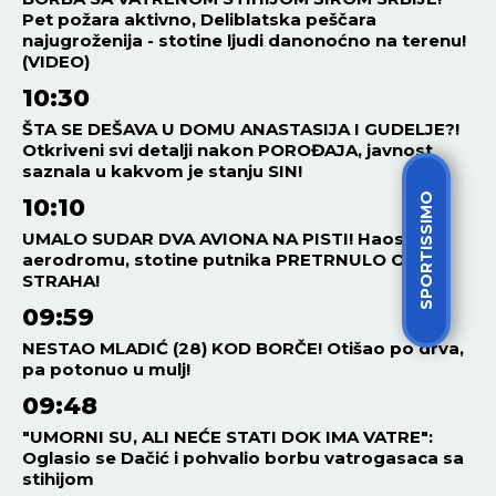
Pet požara aktivno, Deliblatska peščara
najugroženija - stotine ljudi danonoćno na terenu!
(VIDEO)
10:30
ŠTA SE DEŠAVA U DOMU ANASTASIJA I GUDELJE?!
Otkriveni svi detalji nakon POROĐAJA, javnost
saznala u kakvom je stanju SIN!
SPORTISSIMO
10:10
UMALO SUDAR DVA AVIONA NA PISTI! Haos na
aerodromu, stotine putnika PRETRNULO OD
STRAHA!
09:59
NESTAO MLADIĆ (28) KOD BORČE! Otišao po drva,
pa potonuo u mulj!
09:48
"UMORNI SU, ALI NEĆE STATI DOK IMA VATRE":
Oglasio se Dačić i pohvalio borbu vatrogasaca sa
stihijom