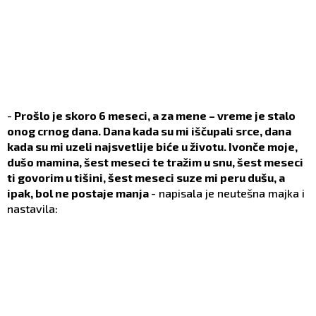
-
Prošlo je skoro 6 meseci, a za mene – vreme je stalo
onog crnog dana. Dana kada su mi iščupali srce, dana
kada su mi uzeli najsvetlije biće u životu. Ivonče moje,
dušo mamina, šest meseci te tražim u snu, šest meseci
ti govorim u tišini, šest meseci suze mi peru dušu, a
ipak, bol ne postaje manja
- napisala je neutešna majka i
nastavila: