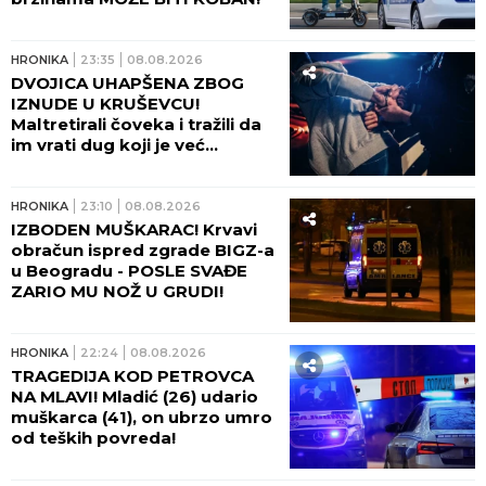
HRONIKA
23:35
08.08.2026
DVOJICA UHAPŠENA ZBOG
IZNUDE U KRUŠEVCU!
Maltretirali čoveka i tražili da
im vrati dug koji je već
otplatio uz debelu kamatu!
HRONIKA
23:10
08.08.2026
IZBODEN MUŠKARAC! Krvavi
obračun ispred zgrade BIGZ-a
u Beogradu - POSLE SVAĐE
ZARIO MU NOŽ U GRUDI!
HRONIKA
22:24
08.08.2026
TRAGEDIJA KOD PETROVCA
NA MLAVI! Mladić (26) udario
muškarca (41), on ubrzo umro
od teških povreda!