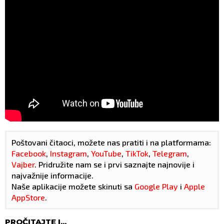
Poštovani čitaoci, možete nas pratiti i na platformama:
Facebook
,
Instagram
,
YouTube
,
TikTok
,
Telegram
,
Vajber
. Pridružite nam se i prvi saznajte najnovije i
najvažnije informacije.
Naše aplikacije možete skinuti sa
Google Play
i
Apple
AppStore
.
PROČITAJTE I...