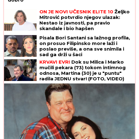
ON JE NOVI UČESNIK ELITE 10
Željko
Mitrović potvrdio njegov ulazak:
Nestao iz javnosti, pa pravio
skandale i bio hapšen
Pisala Bori Santani sa lažnog profila,
on prosuo Filipinsko more laži i
poslao previše, a ona sve snimila i
sad ga drži u šaci
KRVAVI EVRI
Dok su Milica i Marko
mučili pekara (73) tokom intimnog
odnosa, Martina (30) je u "puntu"
radila JEDNU stvar! (FOTO, VIDEO)