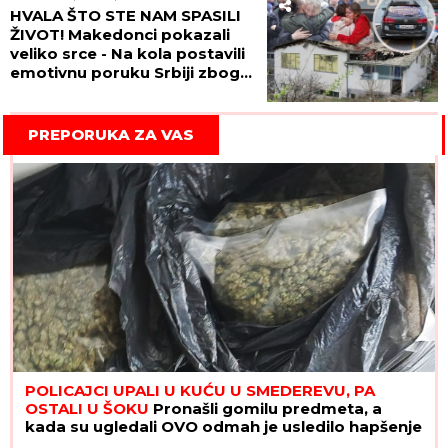
HVALA ŠTO STE NAM SPASILI
ŽIVOT! Makedonci pokazali
veliko srce - Na kola postavili
emotivnu poruku Srbiji zbog
pomoći povređenima u
Kočanima! (FOTO)
PREPORUKA ZA VAS
POLICAJCI UPALI U KUĆU U SMEDEREVU, PA
OSTALI U ŠOKU
Pronašli gomilu predmeta, a
kada su ugledali OVO odmah je usledilo hapšenje