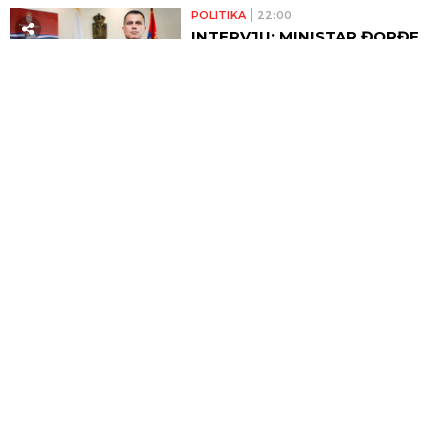
POLITIKA
22:00
INTERVJU: MINISTAR ĐORĐE
MILIĆEVIĆ O PROJEKTIMA,
PLANOVIMA, IZAZOVIMA!
Srbija je dosta ćutala, mir ne
može da počiva na zaboravu!
ELITA 9
21:45
MARIJA KULIĆ ODLEPILA
ZBOG MILJANE I ZOLE: Hitno
se oglasila zbog ŠOK-
SUSRETA u Crnoj Gori! (FOTO)
HRONIKA
21:41
OBORILE JE, TUKLE I OTELE
RANAC! Maloletnice brutalno
napale rusku državljanku u
Beogradu - BOGA SPOZNALE
KAD SE DEVOJKA PODIGLA!
ŠTAMPANA IZDANJA