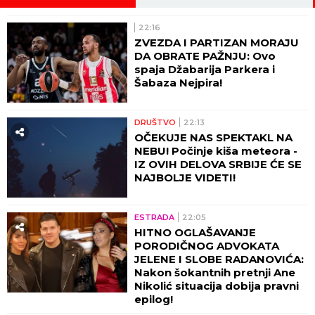
22:16
ZVEZDA I PARTIZAN MORAJU
DA OBRATE PAŽNJU: Ovo
spaja Džabarija Parkera i
Šabaza Nejpira!
DRUŠTVO
22:13
OČEKUJE NAS SPEKTAKL NA
NEBU! Počinje kiša meteora -
IZ OVIH DELOVA SRBIJE ĆE SE
NAJBOLJE VIDETI!
ESTRADA
22:05
HITNO OGLAŠAVANJE
PORODIČNOG ADVOKATA
JELENE I SLOBE RADANOVIĆA:
Nakon šokantnih pretnji Ane
Nikolić situacija dobija pravni
epilog!