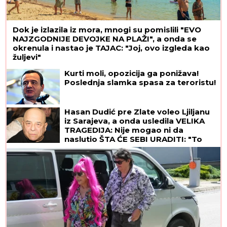
Dok je izlazila iz mora, mnogi su pomislili "EVO
NAJZGODNIJE DEVOJKE NA PLAŽI", a onda se
okrenula i nastao je TAJAC: "Joj, ovo izgleda kao
žuljevi"
Kurti moli, opozicija ga ponižava!
Poslednja slamka spasa za teroristu!
Hasan Dudić pre Zlate voleo Ljiljanu
iz Sarajeva, a onda usledila VELIKA
TRAGEDIJA: Nije mogao ni da
naslutio ŠTA ĆE SEBI URADITI: "To
sam kasnije saznao"