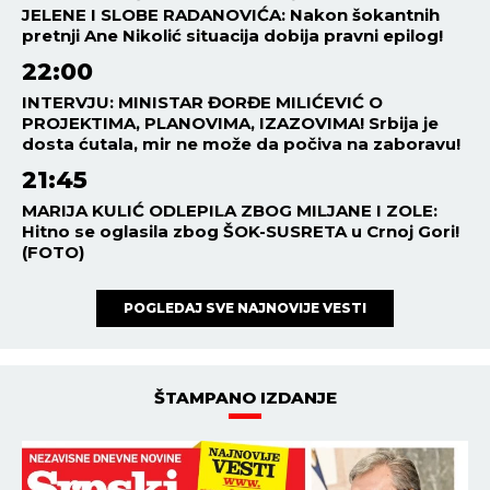
JELENE I SLOBE RADANOVIĆA: Nakon šokantnih
pretnji Ane Nikolić situacija dobija pravni epilog!
22:00
INTERVJU: MINISTAR ĐORĐE MILIĆEVIĆ O
PROJEKTIMA, PLANOVIMA, IZAZOVIMA! Srbija je
dosta ćutala, mir ne može da počiva na zaboravu!
21:45
MARIJA KULIĆ ODLEPILA ZBOG MILJANE I ZOLE:
Hitno se oglasila zbog ŠOK-SUSRETA u Crnoj Gori!
(FOTO)
POGLEDAJ SVE NAJNOVIJE VESTI
ŠTAMPANO IZDANJE