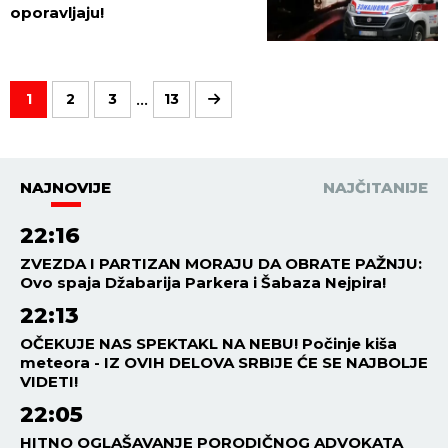
oporavljaju!
...
1
2
3
13
NAJNOVIJE
NAJČITANIJE
22:16
ZVEZDA I PARTIZAN MORAJU DA OBRATE PAŽNJU:
Ovo spaja Džabarija Parkera i Šabaza Nejpira!
22:13
OČEKUJE NAS SPEKTAKL NA NEBU! Počinje kiša
meteora - IZ OVIH DELOVA SRBIJE ĆE SE NAJBOLJE
VIDETI!
22:05
HITNO OGLAŠAVANJE PORODIČNOG ADVOKATA