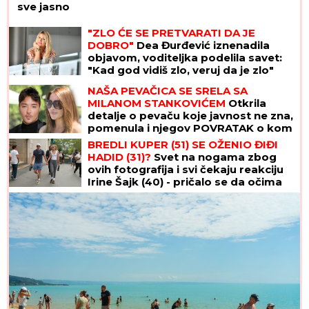
sve jasno
"ZLO ĆE SE PRETVARATI DA JE
DOBRO"
Dea Đurđević iznenadila
objavom, voditeljka podelila savet:
"Kad god vidiš zlo, veruj da je zlo"
NAŠA PEVAČICA SE SRELA SA
MILANOM STANKOVIĆEM
Otkrila
detalje o pevaču koje javnost ne zna,
pomenula i njegov POVRATAK o kom
svi pričaju (VIDEO)
BREDLI KUPER (51) SE OŽENIO ĐIĐI
HADID (31)?
Svet na nogama zbog
ovih fotografija i svi čekaju reakciju
Irine Šajk (40) - pričalo se da očima
ne može da gleda manekenku