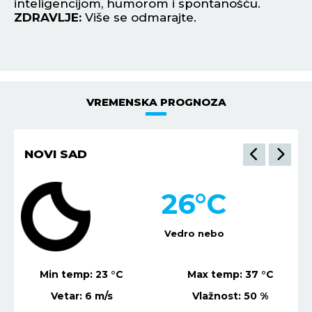
inteligencijom, humorom i spontanošću.
ot
ZDRAVLJE:
Više se odmarajte.
Z
VREMENSKA PROGNOZA
NOVI SAD
26
°C
Vedro nebo
Min temp:
23
°C
Max temp:
37
°C
Vetar:
6
m/s
Vlažnost:
50
%