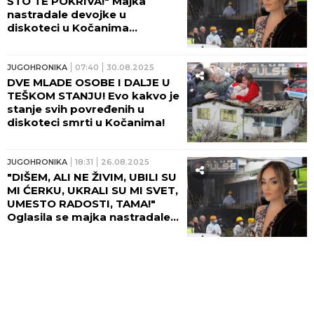
ŠTO TE POKRIVA!" Majka
nastradale devojke u
diskoteci u Kočanima
neutešna: "Vreme je stalo
onog crnog dana!"
JUGOHRONIKA
07:40
30.08.2025
DVE MLADE OSOBE I DALJE U
TEŠKOM STANJU! Evo kakvo je
stanje svih povređenih u
diskoteci smrti u Kočanima!
JUGOHRONIKA
18:31
26.08.2025
"DIŠEM, ALI NE ŽIVIM, UBILI SU
MI ĆERKU, UKRALI SU MI SVET,
UMESTO RADOSTI, TAMA!"
Oglasila se majka nastradale
devojke u diskoteci u
Kočanima! (FOTO)