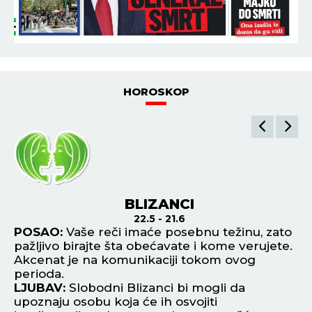
HOROSKOP
BLIZANCI
22.5 - 21.6
na
POSAO:
Vaše reči imaće posebnu težinu, zato
P
pažljivo birajte šta obećavate i kome verujete.
no
Akcenat je na komunikaciji tokom ovog
po
perioda.
L
 u
LJUBAV:
Slobodni Blizanci bi mogli da
pr
upoznaju osobu koja će ih osvojiti
po