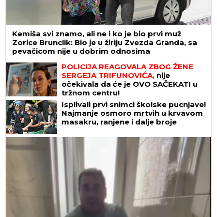
Kemiša svi znamo, ali ne i ko je bio prvi muž
Zorice Brunclik: Bio je u žiriju Zvezda Granda, sa
pevačicom nije u dobrim odnosima
POLICIJA REAGOVALA ZBOG ŽENE
SERGEJA TRIFUNOVIĆA,
nije
očekivala da će je OVO SAČEKATI u
tržnom centru!
Isplivali prvi snimci školske pucnjave!
Najmanje osmoro mrtvih u krvavom
masakru, ranjene i dalje broje