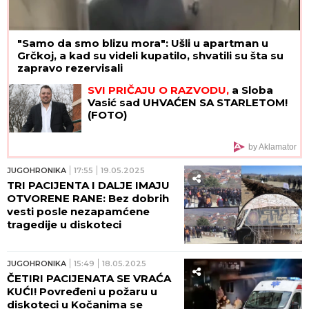
"Samo da smo blizu mora": Ušli u apartman u
Grčkoj, a kad su videli kupatilo, shvatili su šta su
zapravo rezervisali
SVI PRIČAJU O RAZVODU,
a Sloba
Vasić sad UHVAĆEN SA STARLETOM!
(FOTO)
by Aklamator
JUGOHRONIKA
17:55
19.05.2025
TRI PACIJENTA I DALJE IMAJU
OTVORENE RANE: Bez dobrih
vesti posle nezapamćene
tragedije u diskoteci
JUGOHRONIKA
15:49
18.05.2025
ČETIRI PACIJENATA SE VRAĆA
KUĆI! Povređeni u požaru u
diskoteci u Kočanima se