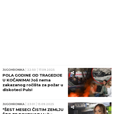
JUGOHRONIKA
22:50
17.09.2025
POLA GODINE OD TRAGEDIJE
U KOČANIMA! Još nema
zakazanog ročišta za požar u
diskoteci Puls!
JUGOHRONIKA
23:01
13.09.2025
"ŠEST MESECI ČISTIM ZEMLJU