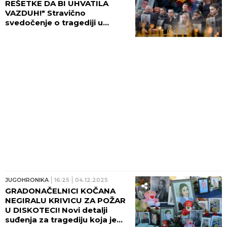
REŠETKE DA BI UHVATILA
VAZDUH!" Stravično
svedočenje o tragediji u
Kočanima: "ČIKO, POPRSKAJ
NAS DA LAKŠE DIŠEMO!"
JUGOHRONIKA
16:25
04.12.2025
GRADONAČELNICI KOČANA
NEGIRALU KRIVICU ZA POŽAR
U DISKOTECI! Novi detalji
suđenja za tragediju koja je