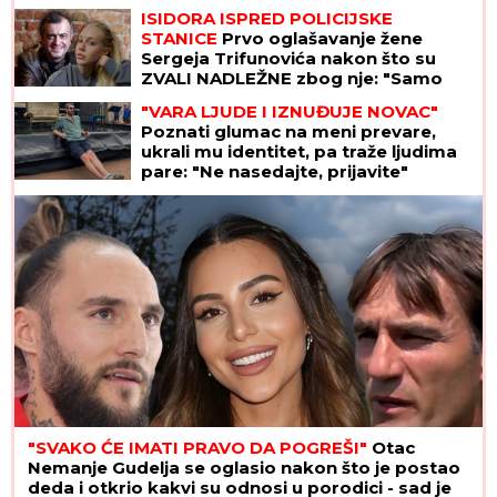
ISIDORA ISPRED POLICIJSKE
STANICE
Prvo oglašavanje žene
Sergeja Trifunovića nakon što su
ZVALI NADLEŽNE zbog nje: "Samo
zato sam došla"
"VARA LJUDE I IZNUĐUJE NOVAC"
Poznati glumac na meni prevare,
ukrali mu identitet, pa traže ljudima
pare: "Ne nasedajte, prijavite"
"SVAKO ĆE IMATI PRAVO DA POGREŠI"
Otac
Nemanje Gudelja se oglasio nakon što je postao
deda i otkrio kakvi su odnosi u porodici - sad je