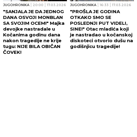
JUGOHRONIKA
20:00
17.03.2026
JUGOHRONIKA
16:33
17.03.2026
"SANJALA JE DA JEDNOG
"PROŠLA JE GODINA
DANA OSVOJI MONBLAN
OTKAKO SMO SE
SA SVOJIM OCEM!" Majka
POSLEDNJI PUT VIDELI,
devojke nastradale u
SINE!" Otac mladića koji
Kočanima godinu dana
je nastradao u kočanskoj
nakon tragedije ne krije
diskoteci otvorio dušu na
tugu: NIJE BILA OBIČAN
godišnjicu tragedije!
ČOVEK!