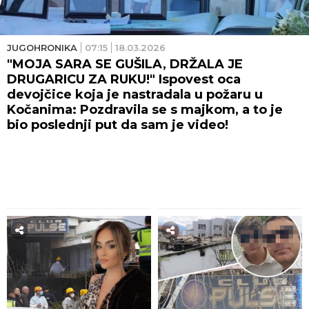
JUGOHRONIKA
07:15
18.03.2026
"MOJA SARA SE GUŠILA, DRŽALA JE
DRUGARICU ZA RUKU!" Ispovest oca
devojčice koja je nastradala u požaru u
Kočanima: Pozdravila se s majkom, a to je
bio poslednji put da sam je video!