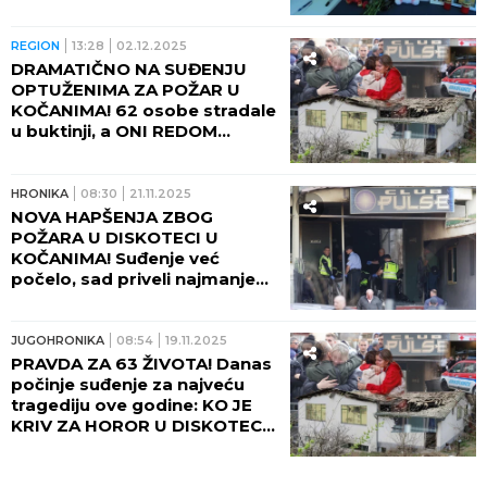
odnela 63 života - "Nismo bili
nadležni"!
REGION
13:28
02.12.2025
DRAMATIČNO NA SUĐENJU
OPTUŽENIMA ZA POŽAR U
KOČANIMA! 62 osobe stradale
u buktinji, a ONI REDOM
GOVORILI SAMO OVO!
HRONIKA
08:30
21.11.2025
NOVA HAPŠENJA ZBOG
POŽARA U DISKOTECI U
KOČANIMA! Suđenje već
počelo, sad priveli najmanje
10 ljudi!
JUGOHRONIKA
08:54
19.11.2025
PRAVDA ZA 63 ŽIVOTA! Danas
počinje suđenje za najveću
tragediju ove godine: KO JE
KRIV ZA HOROR U DISKOTECI
U KOČANIMA?