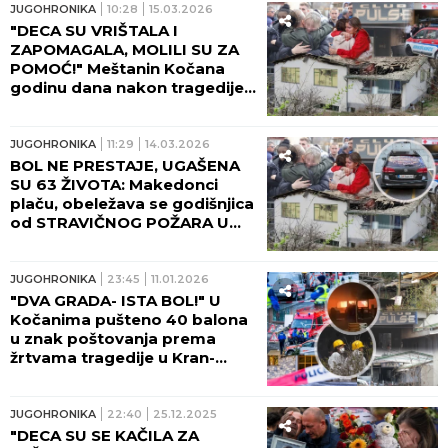
JUGOHRONIKA
10:28
15.03.2026
"DECA SU VRIŠTALA I
ZAPOMAGALA, MOLILI SU ZA
POMOĆ!" Meštanin Kočana
godinu dana nakon tragedije:
TO JE BIO POZIV KOJI MI JE
PROMENIO ŽIVOT!
JUGOHRONIKA
11:29
14.03.2026
BOL NE PRESTAJE, UGAŠENA
SU 63 ŽIVOTA: Makedonci
plaču, obeležava se godišnjica
od STRAVIČNOG POŽARA U
KOČANIMA!
JUGOHRONIKA
23:45
11.01.2026
"DVA GRADA- ISTA BOL!" U
Kočanima pušteno 40 balona
u znak poštovanja prema
žrtvama tragedije u Kran-
Montani!
JUGOHRONIKA
22:40
25.12.2025
"DECA SU SE KAČILA ZA