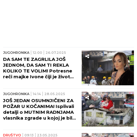
JUGOHRONIKA
12:00
26.07.2025
DA SAM TE ZAGRLILA JOŠ
JEDNOM, DA SAM TI REKLA
KOLIKO TE VOLIM! Potresne
reči majke Ivone čiji je život
ugašen u požaru u Kočanima:
Ćerko, nedostaješ mi, tvoj
miris, tvoja kosa...
JUGOHRONIKA
14:14
28.05.2025
JOŠ JEDAN OSUMNJIČENI ZA
POŽAR U KOČANIMA! Isplivali
detalji o MUTNIM RADNJAMA
vlasnika zgrade u kojoj je bila
diskoteka "Puls"
DRUŠTVO
09:13
23.05.2025