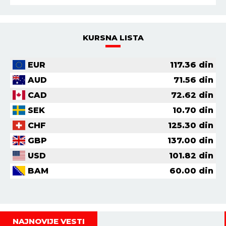
KURSNA LISTA
EUR
117.36
din
AUD
71.56
din
CAD
72.62
din
SEK
10.70
din
CHF
125.30
din
GBP
137.00
din
USD
101.82
din
BAM
60.00
din
NAJNOVIJE VESTI