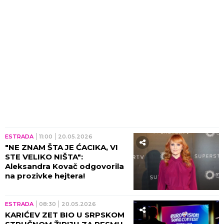
ESTRADA
11:00
20.05.2026
"NE ZNAM ŠTA JE ĆACIKA, VI
STE VELIKO NIŠTA":
Aleksandra Kovač odgovorila
na prozivke hejtera!
ESTRADA
08:30
20.05.2026
KARIĆEV ZET BIO U SRPSKOM