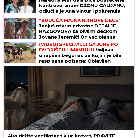
kontroverznom DŽONU GALIJANU,
odlučila je Ana Vintur i pokrenula
lavinu žestokih reakcija
"BUDUĆA MAJKA NJIHOVE DECE"
Janjuš otkrio privatne DETALJE
RAZGOVORA sa bivšim dečkom
Jovane Jeremić! On već planira
naslednike sa novom
(VIDEO) SPECIJALCI GA JURE PO
DVORIŠTU I IMANJU! U
Valjevu
uhapšen begunac za kojim je bila
raspisana potraga: Objavljen
dramatičan snimak akcije
Ako držite ventilator tik uz krevet, PRAVITE