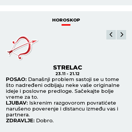
HOROSKOP
STRELAC
23.11 - 21.12
POSAO:
Današnji problem sastoji se u tome
P
što nadređeni odbijaju neke vaše originalne
os
ideje i poslovne predloge. Sačekajte bolje
vi
vreme za to.
L
LJUBAV:
Iskrenim razgovorom povratićete
up
narušeno poverenje i distancu između vas i
kr
partnera.
st
ZDRAVLJE:
Dobro.
Z