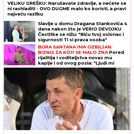
VELIKU GREŠKU: Narušavate zdravlje, a nećete se
ni rashladiti - OVO DUGME malo ko koristi, a pravi
najveću razliku
Slavlje u domu Dragana Stankovića 4
dana nakon što je VERIO DEVOJKU
Čestitke se nižu: "Biću tvoj oslonac i
sigurnost! Ti si prava osoba"
BORA SANTANA IMA OZBILJAN
BIZNIS ZA KOJI SE MALO ZNA
Pored
rijalitija i voditeljstva novac mu
kaplje i od ovog posla: "Ljudi mi
dolaze svakodnevno"