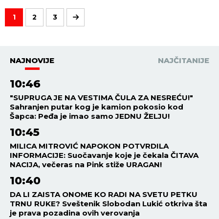
1
2
3
NAJNOVIJE
NAJČITANIJE
10:46
"SUPRUGA JE NA VESTIMA ČULA ZA NESREĆU!"
Sahranjen putar kog je kamion pokosio kod
Šapca: Peđa je imao samo JEDNU ŽELJU!
10:45
MILICA MITROVIĆ NAPOKON POTVRDILA
INFORMACIJE: Suočavanje koje je čekala ČITAVA
NACIJA, večeras na Pink stiže URAGAN!
10:40
DA LI ZAISTA ONOME KO RADI NA SVETU PETKU
TRNU RUKE? Sveštenik Slobodan Lukić otkriva šta
je prava pozadina ovih verovanja