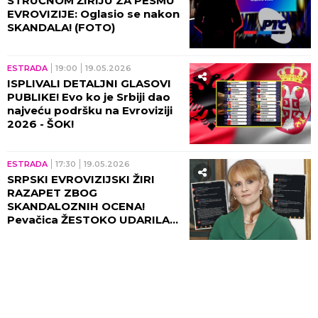
STRUČNOM ŽIRIJU ZA PESMU
EVROVIZIJE: Oglasio se nakon
SKANDALA! (FOTO)
ESTRADA
19:00
19.05.2026
ISPLIVALI DETALJNI GLASOVI
PUBLIKE! Evo ko je Srbiji dao
najveću podršku na Evroviziji
2026 - ŠOK!
ESTRADA
17:30
19.05.2026
SRPSKI EVROVIZIJSKI ŽIRI
RAZAPET ZBOG
SKANDALOZNIH OCENA!
Pevačica ŽESTOKO UDARILA
na stručnost, LOM na
mrežama!