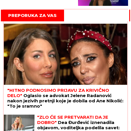
PREPORUKA ZA VAS
"HITNO PODNOSIMO PRIJAVU ZA KRIVIČNO
DELO"
Oglasio se advokat Jelene Radanović
nakon jezivih pretnji koje je dobila od Ane Nikolić:
"To je sramno"
"ZLO ĆE SE PRETVARATI DA JE
DOBRO"
Dea Đurđević iznenadila
objavom, voditeljka podelila savet: