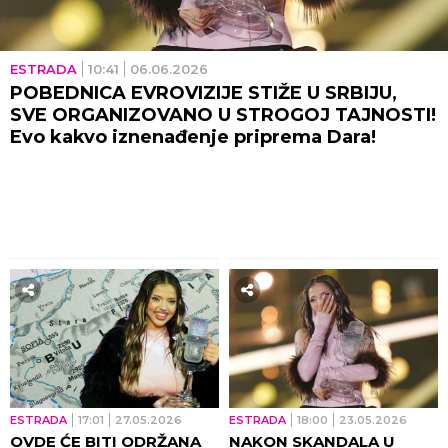
ESTRADA
10:41
06.06.2026
POBEDNICA EVROVIZIJE STIŽE U SRBIJU,
SVE ORGANIZOVANO U STROGOJ TAJNOSTI!
Evo kakvo iznenađenje priprema Dara!
ESTRADA
17:01
27.05.2026
ESTRADA
18:00
23.05.2026
OVDE ĆE BITI ODRŽANA
NAKON SKANDALA U