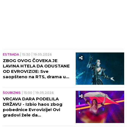
ESTRADA
15:30
19.05.2026
ZBOG OVOG ČOVEKA JE
LAVINA HTELA DA ODUSTANE
OD EVROVIZIJE: Sve
saopšteno na RTS, drama u
Beču! (VIDEO)
ŠOUBIZNIS
15:00
19.05.2026
VRCAVA DARA PODELILA
DRŽAVU - Izbio haos zbog
pobednice Evrovizije! Ovi
gradovi žele da
BANGARANGAJU!