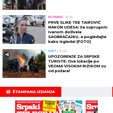
ESTRADA
10:30
PRVE SLIKE TEE TAIROVIĆ
NAKON UDESA: Sa suprugom
Ivanom doživela
SAOBRAĆAJKU, a pogledajte
kako izgleda! (FOTO)
SVET
10:26
UPOZORENJE ZA SRPSKE
TURISTE: Ove lokacije po
VEOMA VISOKIM RIZIKOM su
od požara!
ŠTAMPANA IZDANJA