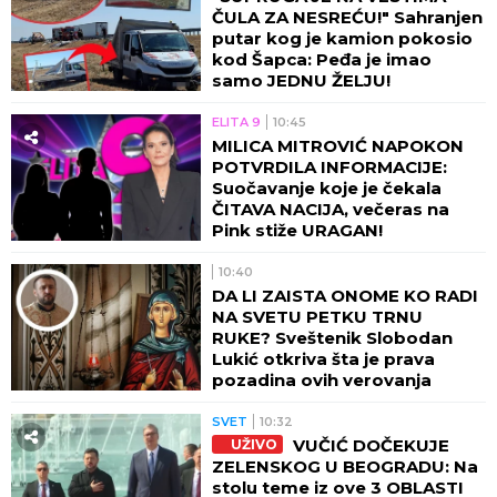
ČULA ZA NESREĆU!" Sahranjen
putar kog je kamion pokosio
kod Šapca: Peđa je imao
samo JEDNU ŽELJU!
ELITA 9
10:45
MILICA MITROVIĆ NAPOKON
POTVRDILA INFORMACIJE:
Suočavanje koje je čekala
ČITAVA NACIJA, večeras na
Pink stiže URAGAN!
10:40
DA LI ZAISTA ONOME KO RADI
NA SVETU PETKU TRNU
RUKE? Sveštenik Slobodan
Lukić otkriva šta je prava
pozadina ovih verovanja
SVET
10:32
VUČIĆ DOČEKUJE
UŽIVO
ZELENSKOG U BEOGRADU: Na
stolu teme iz ove 3 OBLASTI