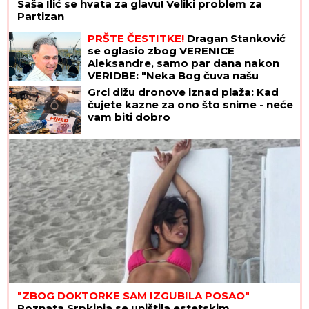
Saša Ilić se hvata za glavu! Veliki problem za
Partizan
PRŠTE ČESTITKE!
Dragan Stanković
se oglasio zbog VERENICE
Aleksandre, samo par dana nakon
VERIDBE: "Neka Bog čuva našu
ljubav!"
Grci dižu dronove iznad plaža: Kad
čujete kazne za ono što snime - neće
vam biti dobro
"ZBOG DOKTORKE SAM IZGUBILA POSAO"
Poznata Srpkinja se uništila estetskim