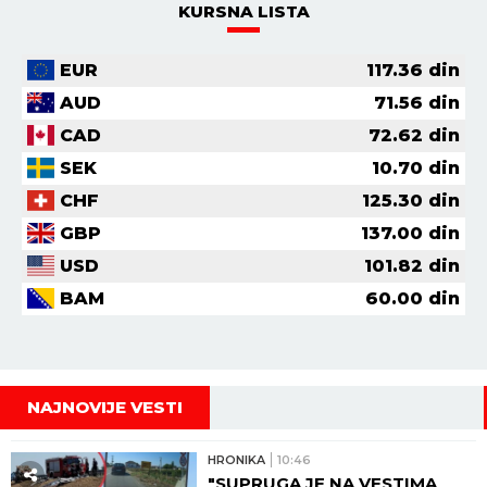
KURSNA LISTA
EUR
117.36
din
AUD
71.56
din
CAD
72.62
din
SEK
10.70
din
CHF
125.30
din
GBP
137.00
din
USD
101.82
din
BAM
60.00
din
NAJNOVIJE VESTI
HRONIKA
10:46
"SUPRUGA JE NA VESTIMA