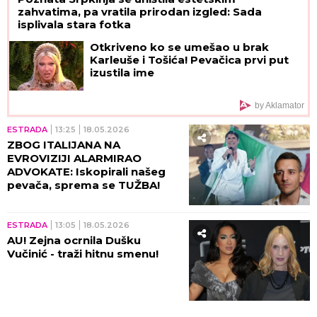
zahvatima, pa vratila prirodan izgled: Sada
isplivala stara fotka
Otkriveno ko se umešao u brak
Karleuše i Tošića! Pevačica prvi put
izustila ime
by Aklamator
ESTRADA
13:25
18.05.2026
ZBOG ITALIJANA NA
EVROVIZIJI ALARMIRAO
ADVOKATE: Iskopirali našeg
pevača, sprema se TUŽBA!
ESTRADA
13:05
18.05.2026
AU! Zejna ocrnila Dušku
Vučinić - traži hitnu smenu!