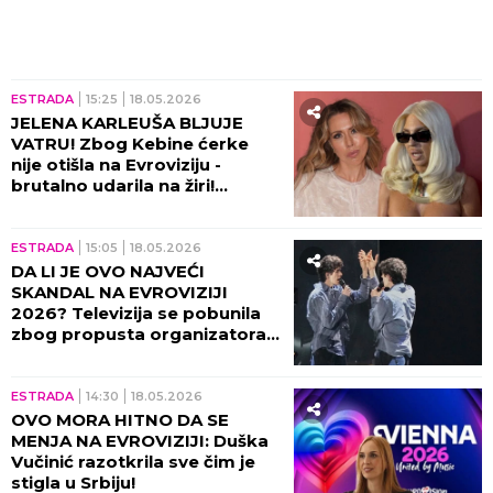
ESTRADA
15:25
18.05.2026
JELENA KARLEUŠA BLJUJE
VATRU! Zbog Kebine ćerke
nije otišla na Evroviziju -
brutalno udarila na žiri!
(VIDEO)
ESTRADA
15:05
18.05.2026
DA LI JE OVO NAJVEĆI
SKANDAL NA EVROVIZIJI
2026? Televizija se pobunila
zbog propusta organizatora,
EBU ih odbio! ŠOK!
ESTRADA
14:30
18.05.2026
OVO MORA HITNO DA SE
MENJA NA EVROVIZIJI: Duška
Vučinić razotkrila sve čim je
stigla u Srbiju!