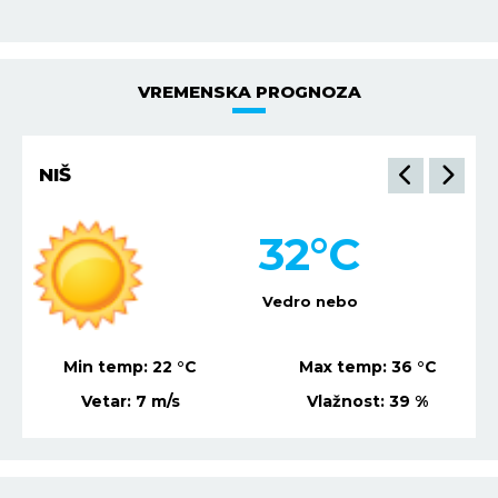
VREMENSKA PROGNOZA
NIŠ
32
°C
Vedro nebo
Min temp:
22
°C
Max temp:
36
°C
Vetar:
7
m/s
Vlažnost:
39
%