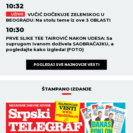
10:32
VUČIĆ DOČEKUJE ZELENSKOG U
UŽIVO
BEOGRADU: Na stolu teme iz ove 3 OBLASTI
10:30
PRVE SLIKE TEE TAIROVIĆ NAKON UDESA: Sa
suprugom Ivanom doživela SAOBRAĆAJKU, a
pogledajte kako izgleda! (FOTO)
POGLEDAJ SVE NAJNOVIJE VESTI
ŠTAMPANO IZDANJE