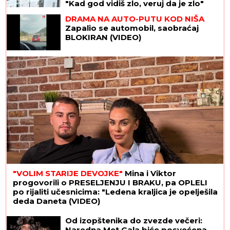
"Kad god vidiš zlo, veruj da je zlo"
DRAMA NA AUTO-PUTU KOD NIŠA
Zapalio se automobil, saobraćaj
BLOKIRAN (VIDEO)
"VOLIM STARIJE DEVOJKE"
Mina i Viktor
progovorili o PRESELJENJU I BRAKU, pa OPLELI
po rijaliti učesnicima: "Ledena kraljica je opelješila
deda Daneta (VIDEO)
Od izopštenika do zvezde večeri:
Naredna Met Gala biće posvećena