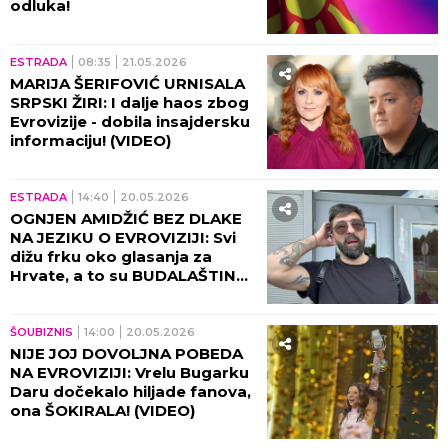
odluka!
ESTRADA
08:35
21.05.2026
MARIJA ŠERIFOVIĆ URNISALA
SRPSKI ŽIRI: I dalje haos zbog
Evrovizije - dobila insajdersku
informaciju! (VIDEO)
ESTRADA
14:40
20.05.2026
OGNJEN AMIDŽIĆ BEZ DLAKE
NA JEZIKU O EVROVIZIJI: Svi
dižu frku oko glasanja za
Hrvate, a to su BUDALAŠTINE!
(VIDEO)
ŠOUBIZNIS
14:00
20.05.2026
NIJE JOJ DOVOLJNA POBEDA
NA EVROVIZIJI: Vrelu Bugarku
Daru dočekalo hiljade fanova,
ona ŠOKIRALA! (VIDEO)