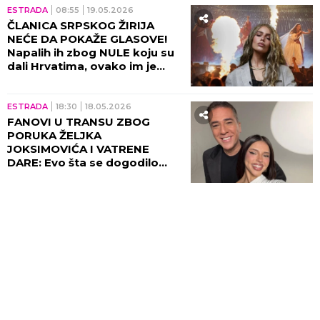
ESTRADA
08:55
19.05.2026
ČLANICA SRPSKOG ŽIRIJA
NEĆE DA POKAŽE GLASOVE!
Napalih ih zbog NULE koju su
dali Hrvatima, ovako im je
ODBRUSILA! (VIDEO)
ESTRADA
18:30
18.05.2026
FANOVI U TRANSU ZBOG
PORUKA ŽELJKA
JOKSIMOVIĆA I VATRENE
DARE: Evo šta se dogodilo
KADA SU SE UGASILE KAMERE
Еvrovizije!