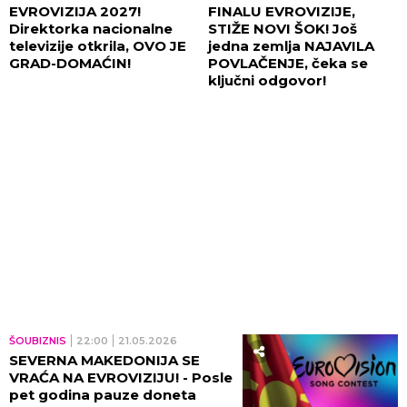
EVROVIZIJA 2027!
FINALU EVROVIZIJE,
Direktorka nacionalne
STIŽE NOVI ŠOK! Još
televizije otkrila, OVO JE
jedna zemlja NAJAVILA
GRAD-DOMAĆIN!
POVLAČENJE, čeka se
ključni odgovor!
ŠOUBIZNIS
22:00
21.05.2026
SEVERNA MAKEDONIJA SE
VRAĆA NA EVROVIZIJU! - Posle
pet godina pauze doneta