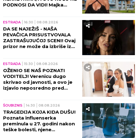
ESTRADA
21:30
08.08.2026
DARKO LAZIĆ PRVI PUT O
PREVARI U BRAKU! Pred
milionima priznao istinu,
Katarina saznala sve detalje!
ESTRADA
20:30
08.08.2026
"JAKO SAM NEMIRNA" Naša
pevačica priznala šta je muči,
na ovome hitno mora da
poradi!
ŠOUBIZNIS
19:48
08.08.2026
NIJE MU BILO SPASA!
Poznatog muzičara ubio
traktor!
ESTRADA
19:30
08.08.2026