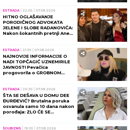
ESTRADA
09:30
08.08.2026
SUPRUGA DARKA LAZIĆA
PROGOVORILA O RAZVODU:
Zvanično su potpisali PAPIRE,
došao je KRAJ!
09:01
08.08.2026
Lavlja kapija 8. avgusta otvara
PORTAL SUDBINE: Ova 3
horoskopska znaka očekuje
ljubav koja menja život
ESTRADA
08:33
08.08.2026
TRAGEDIJA KOJA KIDA DUŠU!
Poznati pevač ODUSTAO OD
ŽIVOTA zbog teške bolesti,
majka grca u suzama dok on
SPREMA SEBI GROB!
ESTRADA
08:00
08.08.2026
CELA SRBIJA U SUZAMA ZBOG
MALE CANE: Pevačica podelila