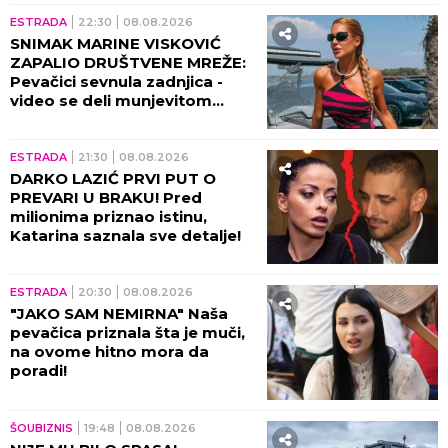
ŠTA SE DEŠAVA U DOMU
ANASTASIJA I GUDELJE?!
Otkriveni svi detalji nakon
POROĐAJA, javnost saznala u
kakvom je stanju SIN!
ESTRADA
09:30
ZAVRŠIO DVA FAKULTETA, A
EVO KOJE GODINE JE ROĐEN!
Isplivali potpuno nepoznati
detalji iz života Predraga
Sarape, ove činjenice će vas
IZNENADITI!
09:01
NOVAC STIŽE ZA OVA 3
ZNAKA: Avgust im donosi
veliku šansu za zaradu i
finansijski preokret
ESTRADA
08:29
"SPAKOVAO IH JE U CRNE
KESE" Misterija otkrivena o