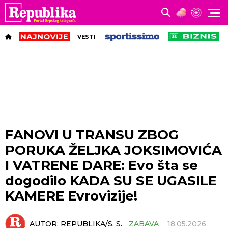
VESTI
FANOVI U TRANSU ZBOG
PORUKA ŽELJKA JOKSIMOVIĆA
I VATRENE DARE: Evo šta se
dogodilo KADA SU SE UGASILE
KAMERE Еvrovizije!
AUTOR:
REPUBLIKA/S. S.
ZABAVA
18.05.2026