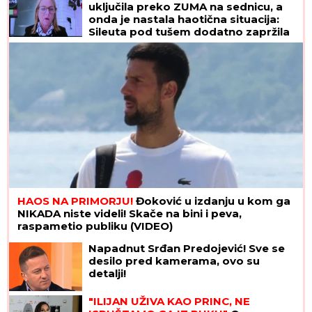
RASKINULI TEODORA I BEBICA
Ostavila ga nakon
izlaska iz Elite 9 i uzela sve stvari: Ovo su detalji
Voditeljka zauvek odustala od
vantelesne, a sad sa mužem slavi 16
godina braka: "Dovoljni smo jedno
drugom"
MUŠKARAC SKOČIO U DUNAV I
NESTAO
Užas kod Bele stene: Hteo
da se osveži i nije isplivao