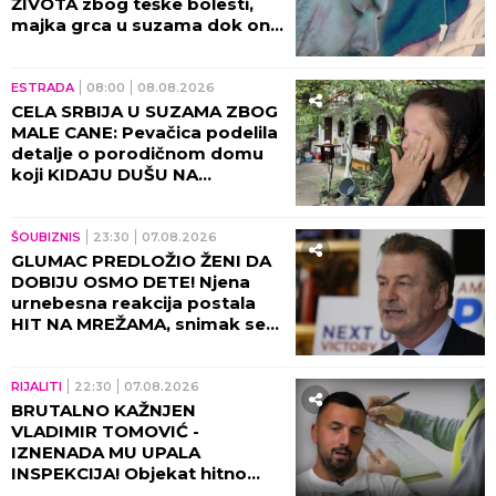
kakvom je sada stanju!
ESTRADA
12:30
08.08.2026
MISTERIJA KOJA LEDI KRV U
ŽILAMA! Naša pevačica iznela
ZASTRAŠUJUĆU TEORIJU o
smrti Andrijane Lazić: Otkrila
jeziv detalj iz Dubaija koji
menja SVE!
ESTRADA
11:30
08.08.2026
ADAM ADAKTAR NAPOKON
PRIZNAO ZAŠTO JE
OBUSTAVLJEN NJEGOV
RIJALITI NA PINKU: Svi detalji
razgovora sa Milicom Mitrović,
OVO javnost nije znala!
ESTRADA
10:30
08.08.2026
PRVE SLIKE TEE TAIROVIĆ
NAKON UDESA: Sa suprugom
Ivanom doživela
SAOBRAĆAJKU, a pogledajte
kako izgleda! (FOTO)