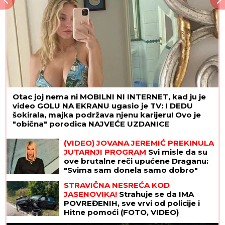
Otac joj nema ni MOBILNI NI INTERNET, kad ju je
video GOLU NA EKRANU ugasio je TV: I DEDU
šokirala, majka podržava njenu karijeru! Ovo je
"obična" porodica NAJVEĆE UZDANICE
HOLIVUDA
Teheran matirao Vašington: Nove
iranske rakete pakao za američke
nosače aviona
(VIDEO) JOVANA JEREMIĆ PREKINULA
JUTARNJI PROGRAM
Svi misle da su
ove brutalne reči upućene Draganu:
"Svima sam donela samo dobro"