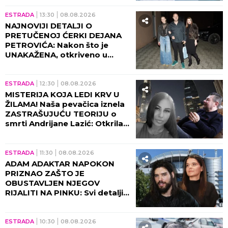
CELA SRBIJA U SUZAMA ZBOG
ĆERKE DEE ĐURĐEVIĆ!
Objavljena fotografija iz
porodičnog doma voditeljke,
sve usledilo nakon povratka iz
porodilišta!
ESTRADA
18:30
08.08.2026
PAPARACO UHVATIO TEU
TAIROVIĆ I MUŽA NA JAHTI!
Nakon jezive saobraćajke
razmenjuju nežnosti, evo kako
sada izgledaju (FOTO+VIDEO)
ESTRADA
17:30
08.08.2026
TEODORA DŽEHVEROVIĆ
KUPILA NEKOLIKO
NEKRETNINA, A OVU KUĆU NE
PODNOSI DA VIDI! Majka
otkrila sve: "Rekla mi je da je
prodam"
ESTRADA
16:30
08.08.2026
DA SE NAJEŽIŠ - NAŠA
PEVAČICA PRISUSTVOVALA