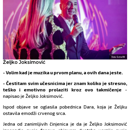
Foto: Extra FM
Željko Joksimović
- Volim kad je muzika u prvom planu, a ovih dana jeste.
- Čestitam svim učesnicima jer znam koliko je stresno,
teško i emotivno prolaziti kroz ovo takmičenje
-
napisao je Željko Joksimović.
Ispod objave se oglasila pobednica Dara, koja je Željku
ostavila emodži crvenog srca.
Jedna od zanimljivih činjenica je da je Željko Joksimović