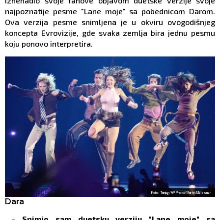
iznenadio svoje fanove objavom duetske verzije svoje
najpoznatije pesme "Lane moje" sa pobednicom Darom.
Ova verzija pesme snimljena je u okviru ovogodišnjeg
koncepta Evrovizije, gde svaka zemlja bira jednu pesmu
koju ponovo interpretira.
Foto: Tanjug/AP Photo/Martin Meissner
Dara
- Snimio sam duetsku verziju "Lane moje" sa