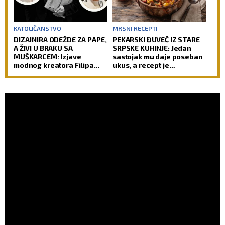
KATOLIČANSTVO
MRSNI RECEPTI
DIZAJNIRA ODEŽDE ZA PAPE,
PEKARSKI ĐUVEČ IZ STARE
A ŽIVI U BRAKU SA
SRPSKE KUHINJE: Jedan
MUŠKARCEM: Izjave
sastojak mu daje poseban
modnog kreatora Filipa
ukus, a recept je
Sorčinela otvorile
jednostavniji nego što
neprijatno pitanje za
mislite
Katoličku crkvu