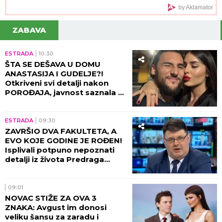
(FOTO) MILICU VELIČKOVIĆ ZADESILA NOVA
NEPRIJATNOST NA ADI BOJANI
Prolazi kroz
agoniju, oglasila se i otkrila šta se dešava nakon
haosa sa Terzom
Nizala skandale u Zadruzi, bila sa
Filipom Đukićem, pa nestala! Rodila
ćerku i potpuno promenila izgled!
(FOTO)
Novi Rafael Nadal gazi redom: Neka
se dobro paze Siner i Alkaras