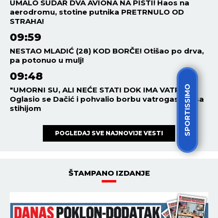
Nikolić situacija dobija pravni
epilog!
ESTRADA
21:30
07.08.2026
NAJNOVIJE INFORMACIJE O
NADI TOPČAGIĆ UZNEMIRILE
JAVNOST! Pevačica
progovorila o GROBNOM
MESTU: JAKO SE PLAŠIM...
SPORTISSIMO
ESTRADA
20:30
07.08.2026
ŠTA SE DEŠAVA U DOMU DEE
ĐURĐEVIĆ? Brutalna poruka
osvanula samo 10 dana nakon
porođaja: ZLO ĆE SE
PRETVARATI...
ŠOUBIZNIS
19:30
07.08.2026
SKANDAL PRED VEČERAŠNJI
KONCERT! Ovaj slavni reper
uputio NEPRISTOJNU
PONUDU Karleuši,
organizatori ODBILI ZAHTEV
ZA OTKAZIVANJE!