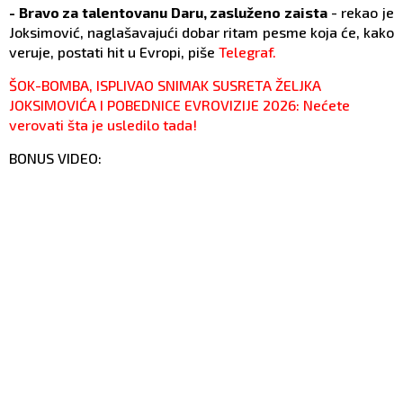
- Bravo za talentovanu Daru, zasluženo zaista
- rekao je
Joksimović, naglašavajući dobar ritam pesme koja će, kako
veruje, postati hit u Evropi, piše
Telegraf.
ŠOK-BOMBA, ISPLIVAO SNIMAK SUSRETA ŽELJKA
JOKSIMOVIĆA I POBEDNICE EVROVIZIJE 2026: Nećete
verovati šta je usledilo tada!
BONUS VIDEO: