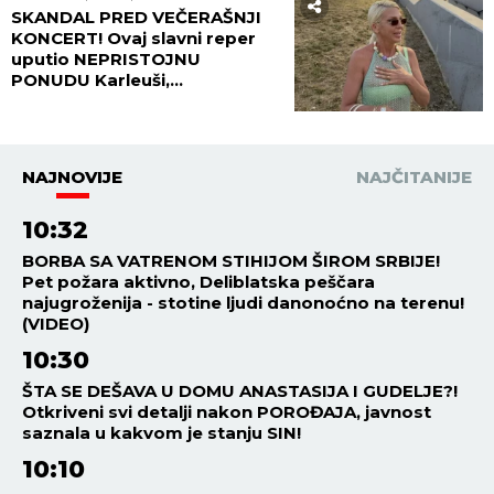
detalje o porodičnom domu
koji KIDAJU DUŠU NA
KOMADE!
ŠOUBIZNIS
23:30
07.08.2026
GLUMAC PREDLOŽIO ŽENI DA
DOBIJU OSMO DETE! Njena
urnebesna reakcija postala
HIT NA MREŽAMA, snimak se
deli neverovatnom brzinom!
(VIDEO)
RIJALITI
22:30
07.08.2026
BRUTALNO KAŽNJEN
VLADIMIR TOMOVIĆ -
IZNENADA MU UPALA
INSPEKCIJA! Objekat hitno
zatvoren, on se odmah
oglasio!
ESTRADA
22:05
07.08.2026
HITNO OGLAŠAVANJE
PORODIČNOG ADVOKATA
JELENE I SLOBE RADANOVIĆA:
Nakon šokantnih pretnji Ane