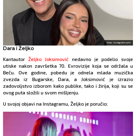
Foto: Instagram.com
Dara i Željko
Kantautor
Željko Joksimović
nedavno je podelio svoje
utiske nakon završetka 70. Evrovizije koja se održala u
Beču. Ove godine, pobedu je odnela mlada muzička
zvezda iz Bugarske, Dara, a Joksimović je izrazio
zadovoljstvo izborom kako publike, tako i žirija, koji su se
ovog puta složili u svom mišljenju.
U svojoj objavi na Instagramu, Željko je poručio: