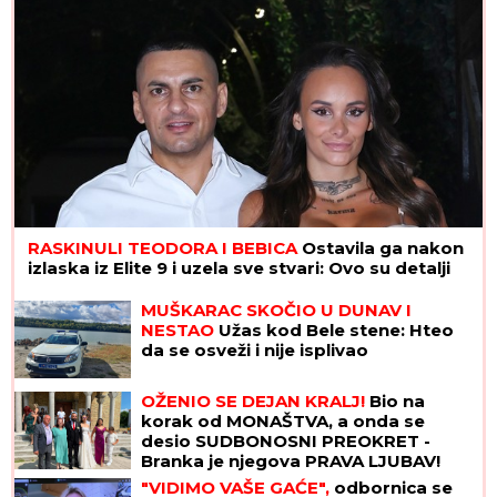
Dani odluke pred Sinerom: Da li će Janik igrati na
US Openu?
STRAVIČNA NESREĆA KOD
JASENOVIKA!
Strahuje se da IMA
POVREĐENIH, sve vrvi od policije i
Hitne pomoći (FOTO, VIDEO)
VUKAO ŽENU ZA KOSU, PA JE
ŠTAPOM UDARIO DIREKTNO U
GLAVU!
Jezivo nasilje u porodici:
Istrčala na ulicu u panici, nasilnik je
stigao, prolaznici sprečili katastrofu