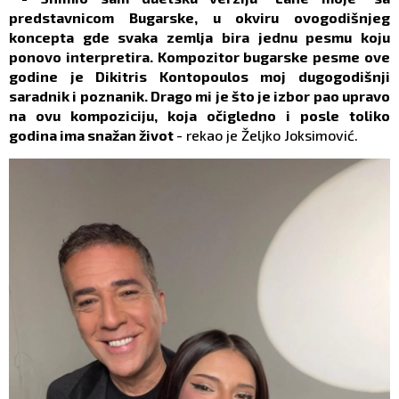
predstavnicom Bugarske, u okviru ovogodišnjeg
koncepta gde svaka zemlja bira jednu pesmu koju
ponovo interpretira. Kompozitor bugarske pesme ove
godine je Dikitris Kontopoulos moj dugogodišnji
saradnik i poznanik. Drago mi je što je izbor pao upravo
na ovu kompoziciju, koja očigledno i posle toliko
godina ima snažan život
- rekao je Željko Joksimović.