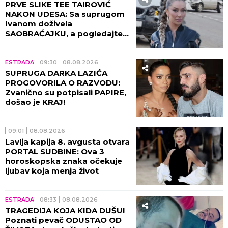
ZASTRAŠUJUĆOJ SCENI! Ovaj
prizor ne može da izbriše iz
sećanja ni danas, bili su sami u
kući tada!
ESTRADA
15:30
08.08.2026
OŽENIO SE NAŠ POZNATI
VODITELJ! Verenicu dugo
skrivao od javnosti, a ovo je
izjavio neposredno pred
venčanje!
ŠOUBIZNIS
14:30
08.08.2026
TRAGEDIJA KOJA KIDA DUŠU!
Poznata influenserka
preminula u 27. godini nakon
teške bolesti, njene
POSLEDNJE REČI nateraće vas
na plač!
ESTRADA
13:30
08.08.2026
NAJNOVIJI DETALJI O
PRETUČENOJ ĆERKI DEJANA
PETROVIĆA: Nakon što je
UNAKAŽENA, otkriveno u