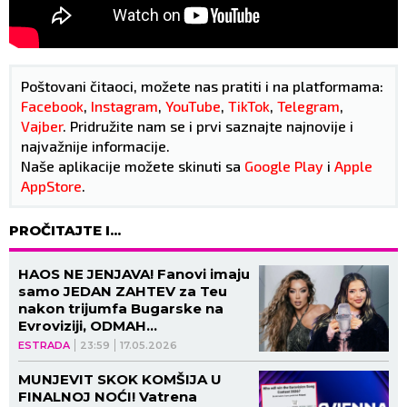
Poštovani čitaoci, možete nas pratiti i na platformama:
Facebook
,
Instagram
,
YouTube
,
TikTok
,
Telegram
,
Vajber
. Pridružite nam se i prvi saznajte najnovije i
najvažnije informacije.
Naše aplikacije možete skinuti sa
Google Play
i
Apple
AppStore
.
PROČITAJTE I...
HAOS NE JENJAVA! Fanovi imaju
samo JEDAN ZAHTEV za Teu
nakon trijumfa Bugarske na
Evroviziji, ODMAH
ODGOVORILA!
ESTRADA
23:59
17.05.2026
MUNJEVIT SKOK KOMŠIJA U
FINALNOJ NOĆI! Vatrena