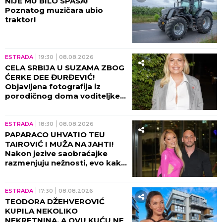
stvarima Marine Tucaković -
nakon njene SMRTI, evo šta je
Futa uradio!
ESTRADA
08:00
MAJKE ŠIROM BALKANA U
SUZAMA ZBOG EDITE: Isplivale
srceparajuće informacije iz
porodičnog doma nakon
porođaja!
ESTRADA
23:30
08.08.2026
KREM I ELITA NA UDARU
NAKON IZJAVE MILETA KITIĆA!
Cela estrada bila u strahu od
razotkrivanja paralelnih veza
tad!
ESTRADA
22:30
08.08.2026
SNIMAK MARINE VISKOVIĆ
ZAPALIO DRUŠTVENE MREŽE:
Pevačici sevnula zadnjica -
video se deli munjevitom
brzinom! (VIDEO)