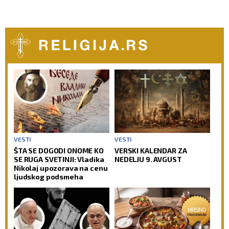
VESTI
VESTI
ŠTA SE DOGODI ONOME KO
VERSKI KALENDAR ZA
SE RUGA SVETINJI: Vladika
NEDELJU 9. AVGUST
Nikolaj upozorava na cenu
ljudskog podsmeha