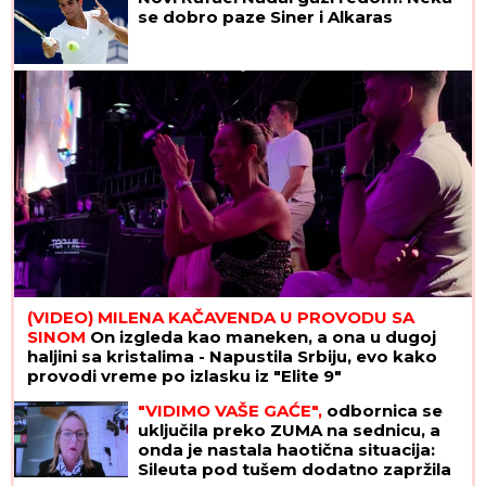
HAOS NA PRIMORJU!
Đoković u izdanju u kom ga
NIKADA niste videli! Skače na bini i peva,
raspametio publiku (VIDEO)
Napadnut Srđan Predojević! Sve se
desilo pred kamerama, ovo su
detalji!
"ILIJAN UŽIVA KAO PRINC, NE
ISPUŠTAMO GA IZ RUKU"
Ceca
Ražnatović o unuku, porodici Gudelj i
Anastasiji: "Odlično se snašla, nisam
je savetovala", spomenula i novi
album posle 10 godina