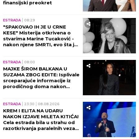
(VIDEO) MILENA KAČAVENDA U PROVODU SA
SINOM
On izgleda kao maneken, a ona u dugoj
haljini sa kristalima - Napustila Srbiju, evo kako
provodi vreme po izlasku iz "Elite 9"
"VIDIMO VAŠE GAĆE",
odbornica se
uključila preko ZUMA na sednicu, a
onda je nastala haotična situacija:
Sileuta pod tušem dodatno zapržila
čorbu
by Aklamator
ZABAVA
ESTRADA
10:30