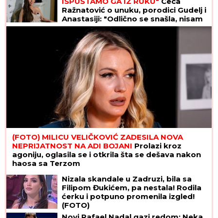
DOKTOR ČUBRILO
kaže da je ovo UBEDLJIVO
NAJZDRAVIJA HRANA NA SVETU, a evo koju
namirnicu nikada NE JEDE: "I moja baba je to
znala, a možda vam zvuči suludo"
OŽENIO SE DEJAN KRALJ!
Bio na
korak od MONAŠTVA, a onda se
desio SUDBONOSNI PREOKRET -
Branka je njegova PRAVA LJUBAV!
"VIDIMO VAŠE GAĆE",
odbornica se
uključila preko ZUMA na sednicu, a
onda je nastala haotična situacija:
Sileuta pod tušem dodatno zapržila
čorbu