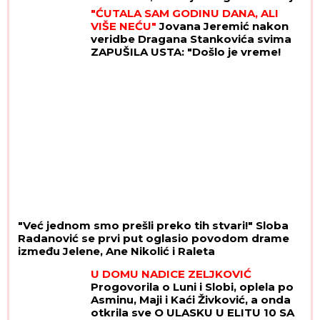
šok (Video)
"ĆUTALA SAM GODINU DANA, ALI
VIŠE NEĆU"
Jovana Jeremić nakon
veridbe Dragana Stankovića svima
ZAPUŠILA USTA: "Došlo je vreme!
Niko me neće iskoristiti"
"Već jednom smo prešli preko tih stvari!" Sloba
Radanović se prvi put oglasio povodom drame
između Jelene, Ane Nikolić i Raleta
U DOMU NADICE ZELJKOVIĆ
Progovorila o Luni i Slobi, oplela po
Asminu, Maji i Kaći Živković, a onda
otkrila sve O ULASKU U ELITU 10 SA