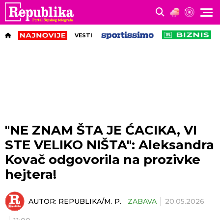
VESTI
"NE ZNAM ŠTA JE ĆACIKA, VI
STE VELIKO NIŠTA": Aleksandra
Kovač odgovorila na prozivke
hejtera!
AUTOR:
REPUBLIKA/M. P.
ZABAVA
20.05.2026