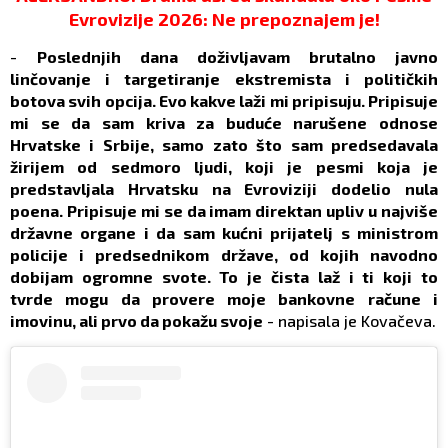
Evrovizije 2026: Ne prepoznajem je!
-
Poslednjih dana doživljavam brutalno javno
linčovanje i targetiranje ekstremista i političkih
botova svih opcija. Evo kakve laži mi pripisuju. Pripisuje
mi se da sam kriva za buduće narušene odnose
Hrvatske i Srbije, samo zato što sam predsedavala
žirijem od sedmoro ljudi, koji je pesmi koja je
predstavljala Hrvatsku na Evroviziji dodelio nula
poena. Pripisuje mi se da imam direktan upliv u najviše
državne organe i da sam kućni prijatelj s ministrom
policije i predsednikom države, od kojih navodno
dobijam ogromne svote. To je čista laž i ti koji to
tvrde mogu da provere moje bankovne račune i
imovinu, ali prvo da pokažu svoje
- napisala je Kovačeva.