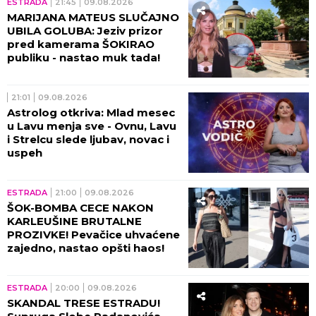
ESTRADA
21:45
09.08.2026
MARIJANA MATEUS SLUČAJNO
UBILA GOLUBA: Jeziv prizor
pred kamerama ŠOKIRAO
publiku - nastao muk tada!
21:01
09.08.2026
Astrolog otkriva: Mlad mesec
u Lavu menja sve - Ovnu, Lavu
i Strelcu slede ljubav, novac i
uspeh
ESTRADA
21:00
09.08.2026
ŠOK-BOMBA CECE NAKON
KARLEUŠINE BRUTALNE
PROZIVKE! Pevačice uhvaćene
zajedno, nastao opšti haos!
ESTRADA
20:00
09.08.2026
SKANDAL TRESE ESTRADU!