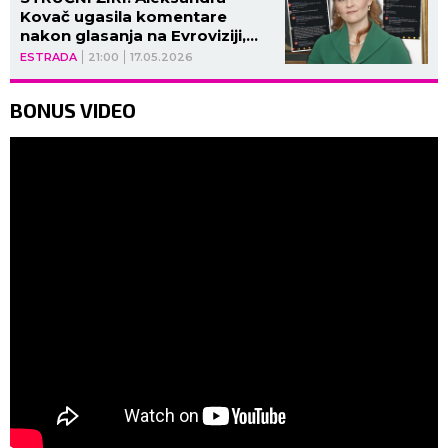
Kovač ugasila komentare
nakon glasanja na Evroviziji,
BURA NA MREŽAMA!
ESTRADA
21:00
17.05.2026
BONUS VIDEO