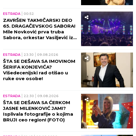
čekali savršen trenutak, a
decenijama kasnije ljudi
pričaju o njihovoj ljubavi!
ESTRADA
00:52
ZAVRŠEN TAKMIČARSKI DEO
65. DRAGAČEVSKOG SABORA!
Mile Novković prva truba
Sabora, orkestar Vasiljević iz
Požege najbolji orkestar
ESTRADA
23:30
09.08.2026
ŠTA SE DEŠAVA SA IMOVINOM
ŠERIFA KONJEVIĆA?
Višedecenijski rad otišao u
ruke ove osobe!
ESTRADA
22:30
09.08.2026
ŠTA SE DEŠAVA SA ĆERKOM
JASNE MILENKOVIĆ JAMI?
Isplivala fotografije o kojima
BRUJI ceo region! (FOTO)