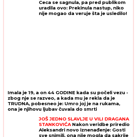
DETE IZ EPRUVETE danas je žena od
Ceca se sagnula, pa pred publikom
47 godina i evo kroz šta je sve prošla
uradila ovo: Prekinula nastup, niko
i kako dan
nije mogao da veruje šta je usledilo!
Imala je 19, a on 44 GODINE kada su počeli vezu -
zbog nje se razveo, a kada mu je rekla da je
TRUDNA, pobesneo je: Umro joj je na rukama,
ona je njihovu ljubav čuvala do smrti
JOŠ JEDNO SLAVLJE U VILI DRAGANA
STANKOVIĆA
Nakon veridbe priredio
Aleksandri novo iznenađenje: Gosti
sve snimili, ona nije mogla da sakrije