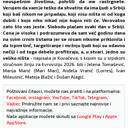
neuspešnim životima, pohrlili da me rastrgnete.
Verujem da vam je teško da shvatite da ima ljudi u Srbiji
koji baš nikom ne pripadaju, koji nisu ništa ni od koga
dobili i koje niko nikad nije kupio niti će. Verovatno
zato što vas jeste. Slobodu plaćam svaki dan u Srbiji.
Cena je visoka i podrazumeva da sam već godinu dana
na svim crnim listama jer se nisam nikome priklonila i
da trpim linč, targetiranje i mržnju ljudi koji su odavno
nečiji i od toga debelo profitiraju, a, u stvari, jedno su
veliko ništa
- napisala je Kovačeva, s kojom su u srpskom
stručnom žiriju za Evroviziju 2026. bili i Jelena Tomašević,
Marija Marić (Mari Mari), Anđela Vranić (Lorres), Ivan
Mileusnić, Mateja Blažić i Dušan Alagić.
Poštovani čitaoci, možete nas pratiti i na platformama:
Facebook
,
Instagram
,
YouTube
,
TikTok
,
Telegram
,
Vajber
. Pridružite nam se i prvi saznajte najnovije i
najvažnije informacije.
Naše aplikacije možete skinuti sa
Google Play
i
Apple
AppStore
.