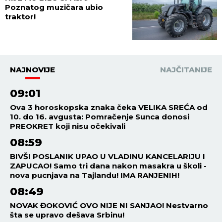
Poznatog muzičara ubio
traktor!
NAJNOVIJE
NAJČITANIJE
09:01
Ova 3 horoskopska znaka čeka VELIKA SREĆA od
10. do 16. avgusta: Pomračenje Sunca donosi
PREOKRET koji nisu očekivali
08:59
BIVŠI POSLANIK UPAO U VLADINU KANCELARIJU I
ZAPUCAO! Samo tri dana nakon masakra u školi -
nova pucnjava na Tajlandu! IMA RANJENIH!
08:49
NOVAK ĐOKOVIĆ OVO NIJE NI SANJAO! Nestvarno
šta se upravo dešava Srbinu!