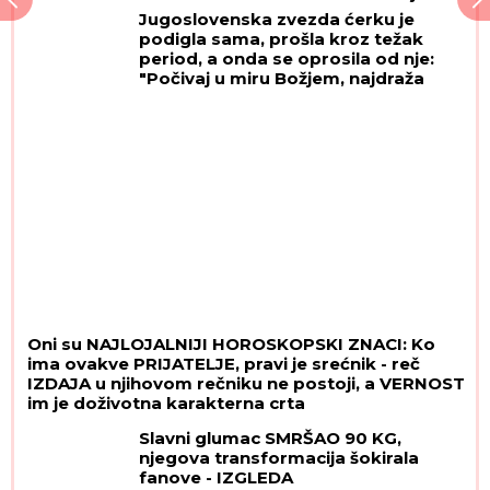
"Čista joj kuću, kuvala za nju, u
Jugoslovenska zvezda ćerku je
svemu joj pomagala"
podigla sama, prošla kroz težak
period, a onda se oprosila od nje:
"Počivaj u miru Božjem, najdraža
moja Ivi"
Oni su NAJLOJALNIJI HOROSKOPSKI ZNACI: Ko
ima ovakve PRIJATELJE, pravi je srećnik - reč
IZDAJA u njihovom rečniku ne postoji, a VERNOST
im je doživotna karakterna crta
Slavni glumac SMRŠAO 90 KG,
njegova transformacija šokirala
fanove - IZGLEDA