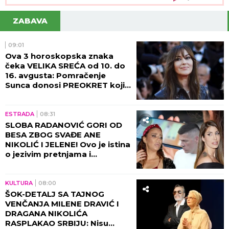
"Elite 9"
ZABAVA
09:01
Ova 3 horoskopska znaka
čeka VELIKA SREĆA od 10. do
16. avgusta: Pomračenje
Sunca donosi PREOKRET koji
nisu očekivali
ESTRADA
08:31
SLOBA RADANOVIĆ GORI OD
BESA ZBOG SVAĐE ANE
NIKOLIĆ I JELENE! Ovo je istina
o jezivim pretnjama i
skandaloznim prepiskama sa
Raletom!
KULTURA
08:00
ŠOK-DETALJ SA TAJNOG
VENČANJA MILENE DRAVIĆ I
DRAGANA NIKOLIĆA
RASPLAKAO SRBIJU: Nisu