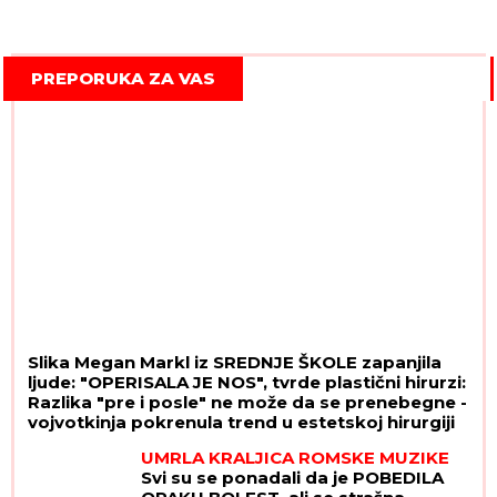
PREPORUKA ZA VAS
Slika Megan Markl iz SREDNJE ŠKOLE zapanjila
ljude: "OPERISALA JE NOS", tvrde plastični hirurzi:
Razlika "pre i posle" ne može da se prenebegne -
vojvotkinja pokrenula trend u estetskoj hirurgiji
UMRLA KRALJICA ROMSKE MUZIKE
Svi su se ponadali da je POBEDILA