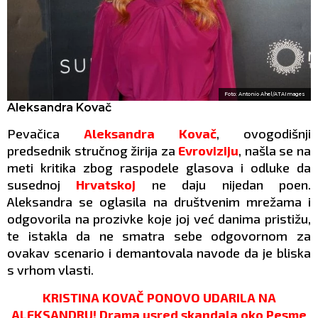
Foto: Antonio Ahel/ATAImages
Aleksandra Kovač
Pevačica
Aleksandra Kovač
, ovogodišnji
predsednik stručnog žirija za
Evroviziju
, našla se na
meti kritika zbog raspodele glasova i odluke da
susednoj
Hrvatskoj
ne daju nijedan poen.
Aleksandra se oglasila na društvenim mrežama i
odgovorila na prozivke koje joj već danima pristižu,
te istakla da ne smatra sebe odgovornom za
ovakav scenario i demantovala navode da je bliska
s vrhom vlasti.
KRISTINA KOVAČ PONOVO UDARILA NA
ALEKSANDRU! Drama usred skandala oko Pesme