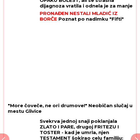
OPAKU BOLEST, ali se strašna
dijagnoza vratila i odnela je za manje
od 8 MESECI
PRONAĐEN NESTALI MLADIĆ IZ
BORČE
Poznat po nadimku "Fifti"
"More čoveče, ne ori drumove!" Neobičan slučaj u
mestu Glivice
Svekrva jednoj snaji poklanjala
ZLATO I PARE, drugoj FRITEZU I
TOSTER - kad je umrla, njen
TESTAMENT šokirao celu familiju: