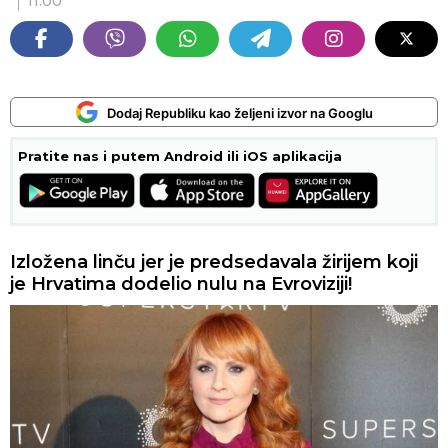
11:00
Dodaj Republiku kao željeni izvor na Googlu
Pratite nas i putem Android ili iOS aplikacija
Izložena linču jer je predsedavala žirijem koji
je Hrvatima dodelio nulu na Evroviziji!