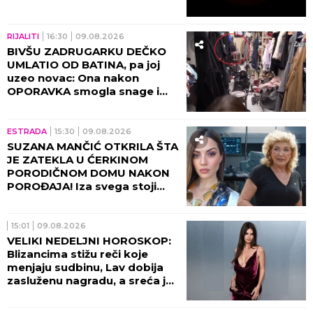
RIJALITI
16:30
09.08.2026
BIVŠU ZADRUGARKU DEČKO
UMLATIO OD BATINA, pa joj
uzeo novac: Ona nakon
OPORAVKA smogla snage i
otkrila SVE POTRESNE
DETALJE!
ESTRADA
15:30
09.08.2026
SUZANA MANČIĆ OTKRILA ŠTA
JE ZATEKLA U ĆERKINOM
PORODIČNOM DOMU NAKON
POROĐAJA! Iza svega stoji
njen ZET - zaledila se od šoka
kada je ugledala ovo!
15:01
09.08.2026
VELIKI NEDELJNI HOROSKOP:
Blizancima stižu reči koje
menjaju sudbinu, Lav dobija
zasluženu nagradu, a sreća je
na strani samo jednog znaka