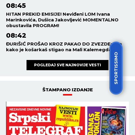
08:45
HITAN PREKID EMISIJE! Neviđeni LOM Ivana
Marinkovića, Dušica Jakovljević MOMENTALNO
obustavila PROGRAM!
08:42
ĐURIŠIĆ PROŠAO KROZ PAKAO DO ZVEZDE: Evo
kako je košarkaš stigao na Mali Kalemegdan
SPORTISSIMO
POGLEDAJ SVE NAJNOVIJE VESTI
ŠTAMPANO IZDANJE