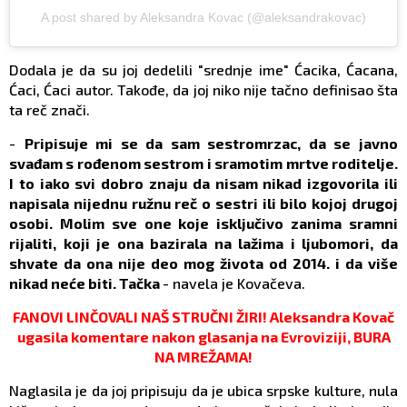
A post shared by Aleksandra Kovac (@aleksandrakovac)
Dodala je da su joj dedelili "srednje ime" Ćacika, Ćacana,
Ćaci, Ćaci autor. Takođe, da joj niko nije tačno definisao šta
ta reč znači.
-
Pripisuje mi se da sam sestromrzac, da se javno
svađam s rođenom sestrom i sramotim mrtve roditelje.
I to iako svi dobro znaju da nisam nikad izgovorila ili
napisala nijednu ružnu reč o sestri ili bilo kojoj drugoj
osobi. Molim sve one koje isključivo zanima sramni
rijaliti, koji je ona bazirala na lažima i ljubomori, da
shvate da ona nije deo mog života od 2014. i da više
nikad neće biti. Tačka
- navela je Kovačeva.
FANOVI LINČOVALI NAŠ STRUČNI ŽIRI! Aleksandra Kovač
ugasila komentare nakon glasanja na Evroviziji, BURA
NA MREŽAMA!
Naglasila je da joj pripisuju da je ubica srpske kulture, nula