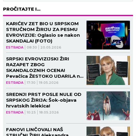
PROČITAJTE I...
KARIĆEV ZET BIO U SRPSKOM
STRUČNOM ŽIRIJU ZA PESMU
EVROVIZIJE: Oglasio se nakon
SKANDALA! (FOTO)
ESTRADA
08:30
20.05.2026
SRPSKI EVROVIZIJSKI ŽIRI
RAZAPET ZBOG
SKANDALOZNIH OCENA!
Pevačica ŽESTOKO UDARILA na
stručnost, LOM na mrežama!
ESTRADA
17:30
19.05.2026
SREDNJI PRST POSLE NULE OD
SRPSKOG ŽIRIJA: Šok-objava
hrvatskih lelekica!
ESTRADA
10:25
18.05.2026
FANOVI LINČOVALI NAŠ
STRUČNI ŽIRI! Aleksandra