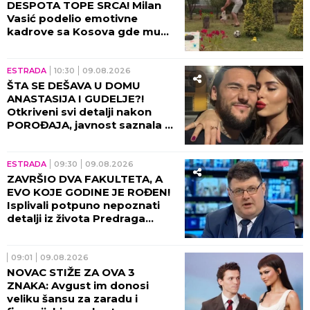
DESPOTA TOPE SRCA! Milan
Vasić podelio emotivne
kadrove sa Kosova gde mu
sin UČI DA HODA!
ESTRADA
10:30
09.08.2026
ŠTA SE DEŠAVA U DOMU
ANASTASIJA I GUDELJE?!
Otkriveni svi detalji nakon
POROĐAJA, javnost saznala u
kakvom je stanju SIN!
ESTRADA
09:30
09.08.2026
ZAVRŠIO DVA FAKULTETA, A
EVO KOJE GODINE JE ROĐEN!
Isplivali potpuno nepoznati
detalji iz života Predraga
Sarape, ove činjenice će vas
IZNENADITI!
09:01
09.08.2026
NOVAC STIŽE ZA OVA 3
ZNAKA: Avgust im donosi
veliku šansu za zaradu i