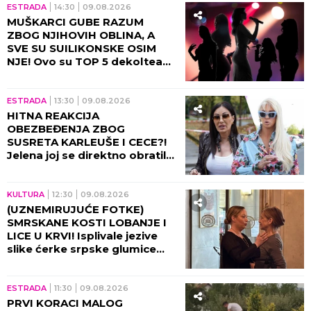
ESTRADA
14:30
09.08.2026
MUŠKARCI GUBE RAZUM
ZBOG NJIHOVIH OBLINA, A
SVE SU SUILIKONSKE OSIM
NJE! Ovo su TOP 5 dekoltea
estrade, pašće vam vilica kad
vidite KO je 100% prirodan!
ESTRADA
13:30
09.08.2026
HITNA REAKCIJA
OBEZBEĐENJA ZBOG
SUSRETA KARLEUŠE I CECE?!
Jelena joj se direktno obratila,
pa napravila opštu pometnju!
KULTURA
12:30
09.08.2026
(UZNEMIRUJUĆE FOTKE)
SMRSKANE KOSTI LOBANJE I
LICE U KRVI! Isplivale jezive
slike ćerke srpske glumice
nakon stravične nesreće: Od
ovog prizora podilazi jeza!
ESTRADA
11:30
09.08.2026
PRVI KORACI MALOG