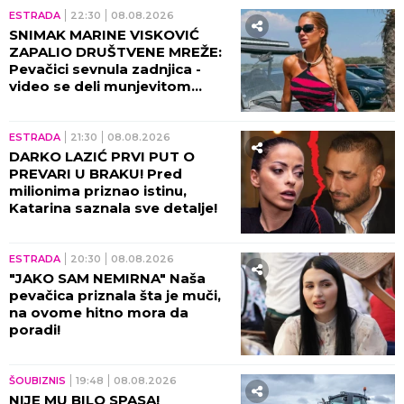
ESTRADA
22:30
08.08.2026
SNIMAK MARINE VISKOVIĆ
ZAPALIO DRUŠTVENE MREŽE:
Pevačici sevnula zadnjica -
video se deli munjevitom
brzinom! (VIDEO)
ESTRADA
21:30
08.08.2026
DARKO LAZIĆ PRVI PUT O
PREVARI U BRAKU! Pred
milionima priznao istinu,
Katarina saznala sve detalje!
ESTRADA
20:30
08.08.2026
"JAKO SAM NEMIRNA" Naša
pevačica priznala šta je muči,
na ovome hitno mora da
poradi!
ŠOUBIZNIS
19:48
08.08.2026
NIJE MU BILO SPASA!