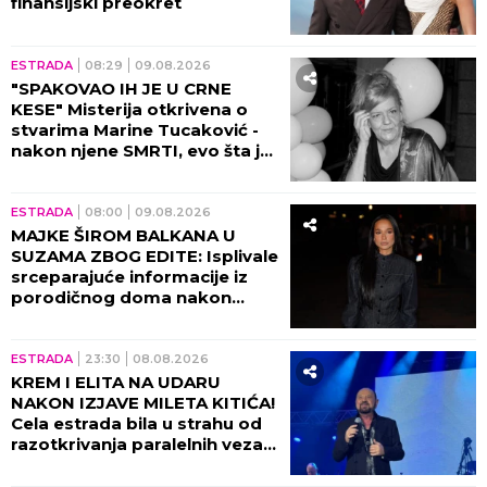
finansijski preokret
ESTRADA
08:29
09.08.2026
"SPAKOVAO IH JE U CRNE
KESE" Misterija otkrivena o
stvarima Marine Tucaković -
nakon njene SMRTI, evo šta je
Futa uradio!
ESTRADA
08:00
09.08.2026
MAJKE ŠIROM BALKANA U
SUZAMA ZBOG EDITE: Isplivale
srceparajuće informacije iz
porodičnog doma nakon
porođaja!
ESTRADA
23:30
08.08.2026
KREM I ELITA NA UDARU
NAKON IZJAVE MILETA KITIĆA!
Cela estrada bila u strahu od
razotkrivanja paralelnih veza
tad!