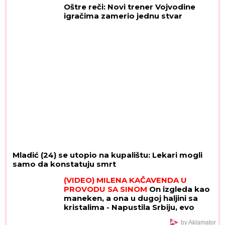
KIJOM: "Dečko joj je sportista"
Oštre reči: Novi trener Vojvodine
(VIDEO)
igračima zamerio jednu stvar
Mladić (24) se utopio na kupalištu: Lekari mogli
samo da konstatuju smrt
(VIDEO) MILENA KAČAVENDA U
PROVODU SA SINOM
On izgleda kao
maneken, a ona u dugoj haljini sa
kristalima - Napustila Srbiju, evo
kako provodi vreme po izlasku iz
by Aklamator