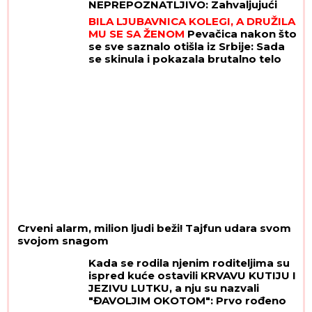
NEPREPOZNATLJIVO: Zahvaljujući
ovom režimu uspeo je da se
BILA LJUBAVNICA KOLEGI, A DRUŽILA
PREPOLOVI
MU SE SA ŽENOM
Pevačica nakon što
se sve saznalo otišla iz Srbije: Sada
se skinula i pokazala brutalno telo
Crveni alarm, milion ljudi beži! Tajfun udara svom
svojom snagom
Kada se rodila njenim roditeljima su
ispred kuće ostavili KRVAVU KUTIJU I
JEZIVU LUTKU, a nju su nazvali
"ĐAVOLJIM OKOTOM": Prvo rođeno