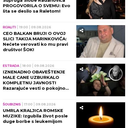
Supruga Slobe Radanovića
PROGOVORILA O SVEMU: Evo
šta se desilo sa Raletom!
RIJALITI
19:00
09.08.2026
CEO BALKAN BRUJI O OVOJ
SLICI TAKIJA MARINKOVIĆA:
Nećete verovati ko mu pravi
društvo! ŠOK!
ESTRADA
18:00
09.08.2026
IZNENADNO OBAVEŠTENJE
MALE CANE UZBURKALO
KOMPLETNU JAVNOST!
Razarajuće vesti o pokojnom
suprugu hitno morala da
podeli!
ŠOUBIZNIS
17:00
09.08.2026
UMRLA KRALJICA ROMSKE
MUZIKE: Izgubila život posle
duge borbe s leukemijom