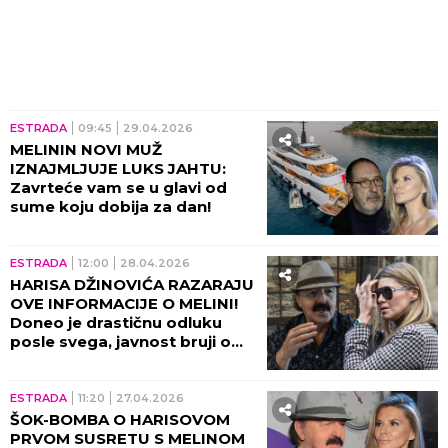
ESTRADA
09:45
29.04.2026
MELININ NOVI MUŽ
IZNAJMLJUJE LUKS JAHTU:
Zavrteće vam se u glavi od
sume koju dobija za dan!
ESTRADA
12:00
28.04.2026
HARISA DŽINOVIĆA RAZARAJU
OVE INFORMACIJE O MELINI!
Doneo je drastičnu odluku
posle svega, javnost bruji o
ovom potezu!
ESTRADA
11:20
27.04.2026
ŠOK-BOMBA O HARISOVOM
PRVOM SUSRETU S MELINOM