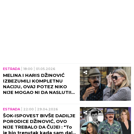
ESTRADA
18:00
01.05.2026
MELINA I HARIS DŽINOVIĆ
IZBEZUMILI KOMPLETNU
NACIJU, OVAJ POTEZ NIKO
NIJE MOGAO NI DA NASLUTI!
Da li je ovo moguće posle
svega?
ESTRADA
22:00
29.04.2026
ŠOK-ISPOVEST BIVŠE DADILJE
PORODICE DŽINOVIĆ, OVO
NIJE TREBALO DA ČUJE! : "To
je bio trenutak kada sam dala