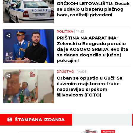
GRČKOM LETOVALIŠTU: Dečak
se udavio u bazenu plažnog
bara, roditelji privedeni
POLITIKA
14:13
PRIŠTINA NA APARATIMA:
Zelenski u Beogradu poručio
da je KOSOVO SRBIJA, evo šta
se danas dogodilo u južnoj
pokrajini!
DRUŠTVO
14:06
Orban se opustio u Guči: Sa
čuvenim majstorom trube
nazdravljao srpskom
šljivovicom (FOTO)
ŠTAMPANA IZDANJA