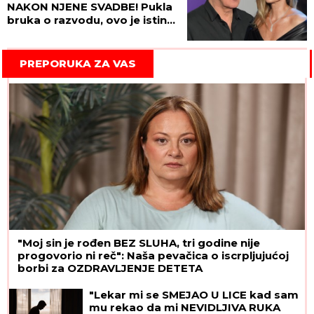
NAKON NJENE SVADBE! Pukla
bruka o razvodu, ovo je istina
o kojoj se ćutalo GODINAMA!
PREPORUKA ZA VAS
"Moj sin je rođen BEZ SLUHA, tri godine nije
progovorio ni reč": Naša pevačica o iscrpljujućoj
borbi za OZDRAVLJENJE DETETA
"Lekar mi se SMEJAO U LICE kad sam
mu rekao da mi NEVIDLJIVA RUKA