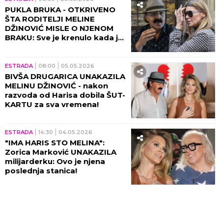
PUKLA BRUKA - OTKRIVENO
ŠTA RODITELJI MELINE
DŽINOVIĆ MISLE O NJENOM
BRAKU: Sve je krenulo kada je
pobegla od kuće, tada
isplivao sav prljav veš!
ESTRADA
08:00
05.05.2026
BIVŠA DRUGARICA UNAKAZILA
MELINU DŽINOVIĆ - nakon
razvoda od Harisa dobila ŠUT-
KARTU za sva vremena!
ESTRADA
14:30
04.05.2026
"IMA HARIS STO MELINA":
Zorica Marković UNAKAZILA
milijarderku: Ovo je njena
poslednja stanica!