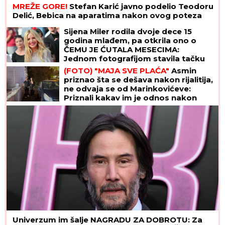
MREŽE GORE!
Stefan Karić javno podelio Teodoru
Delić, Bebica na aparatima nakon ovog poteza
Sijena Miler rodila dvoje dece 15
godina mlađem, pa otkrila ono o
ČEMU JE ĆUTALA MESECIMA:
Jednom fotografijom stavila tačku
na nagađanja
(FOTO) "MAJA SVE PLAĆA"
Asmin
priznao šta se dešava nakon rijalitija,
ne odvaja se od Marinkovićeve:
Priznali kakav im je odnos nakon
skandala
Univerzum im šalje NAGRADU ZA DOBROTU: Za