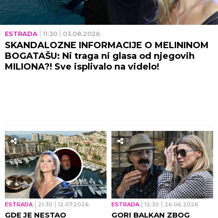
ESTRADA
11:30
03.08.2026
SKANDALOZNE INFORMACIJE O MELININOM
BOGATAŠU: Ni traga ni glasa od njegovih
MILIONA?! Sve isplivalo na videlo!
ESTRADA
21:30
12.07.2026
ESTRADA
12:30
26.06.2026
GDE JE NESTAO
GORI BALKAN ZBOG