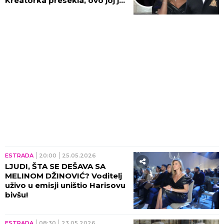
Kreatorka presekla, ovo joj je
ključno kod muškarca!
ESTRADA
20:00
25.05.2026
LJUDI, ŠTA SE DEŠAVA SA
MELINOM DŽINOVIĆ? Voditelj
uživo u emisji uništio Harisovu
bivšu!
ESTRADA
08:30
23.05.2026