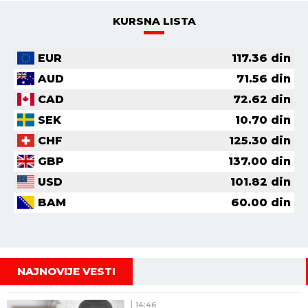
KURSNA LISTA
EUR
117.36
din
AUD
71.56
din
CAD
72.62
din
SEK
10.70
din
CHF
125.30
din
GBP
137.00
din
USD
101.82
din
BAM
60.00
din
NAJNOVIJE VESTI
14:46