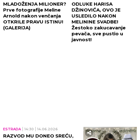
MLADOŽENJA MILIONER?
ODLUKE HARISA
Prve fotografije Meline
DŽINOVIĆA, OVO JE
Arnold nakon venčanja
USLEDILO NAKON
OTKRILE PRAVU ISTINU!
MELININE SVADBE!
(GALERIJA)
Žestoko zakucavanje
pevača, sve pustio u
javnost!
ESTRADA
14:30
14.06.2026
RAZVOD MU DONEO SREĆU,