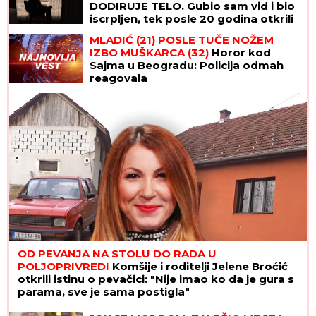
DODIRUJE TELO. Gubio sam vid i bio
iscrpljen, tek posle 20 godina otkrili
su od ČEGA BOLUJEM"
MLADIĆ (21) POSLE TUČE NOŽEM
IZBO MUŠKARCA (32)
Horor kod
Sajma u Beogradu: Policija odmah
reagovala
OD PEVANJA NA STOLU DO RADA U
POLJOPRIVREDI
Komšije i roditelji Jelene Broćić
otkrili istinu o pevačici: "Nije imao ko da je gura s
parama, sve je sama postigla"