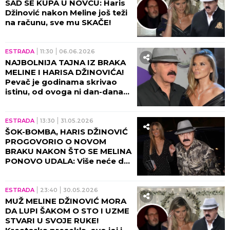
SAD SE KUPA U NOVCU: Haris
Džinović nakon Meline još teži
na računu, sve mu SKAČE!
ESTRADA
11:30
06.06.2026
NAJBOLNIJA TAJNA IZ BRAKA
MELINE I HARISA DŽINOVIĆA!
Pevač je godinama skrivao
istinu, od ovoga ni dan-danas
ne može da se oporavi!
ESTRADA
13:30
31.05.2026
ŠOK-BOMBA, HARIS DŽINOVIĆ
PROGOVORIO O NOVOM
BRAKU NAKON ŠTO SE MELINA
PONOVO UDALA: Više neće da
ćuti, bivšoj poslao jasnu
poruku!
ESTRADA
23:40
30.05.2026
MUŽ MELINE DŽINOVIĆ MORA
DA LUPI ŠAKOM O STO I UZME
STVARI U SVOJE RUKE!