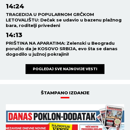
14:24
TRAGEDIJA U POPULARNOM GRČKOM
LETOVALIŠTU: Dečak se udavio u bazenu plažnog
bara, roditelji privedeni
14:13
PRIŠTINA NA APARATIMA: Zelenski u Beogradu
poručio da je KOSOVO SRBIJA, evo šta se danas
dogodilo u južnoj pokrajini!
POGLEDAJ SVE NAJNOVIJE VESTI
ŠTAMPANO IZDANJE