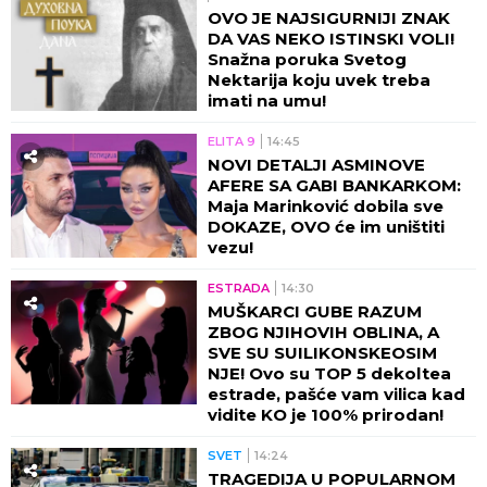
OVO JE NAJSIGURNIJI ZNAK
DA VAS NEKO ISTINSKI VOLI!
Snažna poruka Svetog
Nektarija koju uvek treba
imati na umu!
ELITA 9
14:45
NOVI DETALJI ASMINOVE
AFERE SA GABI BANKARKOM:
Maja Marinković dobila sve
DOKAZE, OVO će im uništiti
vezu!
ESTRADA
14:30
MUŠKARCI GUBE RAZUM
ZBOG NJIHOVIH OBLINA, A
SVE SU SUILIKONSKEOSIM
NJE! Ovo su TOP 5 dekoltea
estrade, pašće vam vilica kad
vidite KO je 100% prirodan!
SVET
14:24
TRAGEDIJA U POPULARNOM