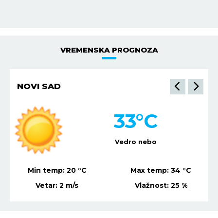
VREMENSKA PROGNOZA
NIŠ
35
°C
Vedro nebo
Min temp:
21
°C
Max temp:
36
°C
Vetar:
4
m/s
Vlažnost:
29
%