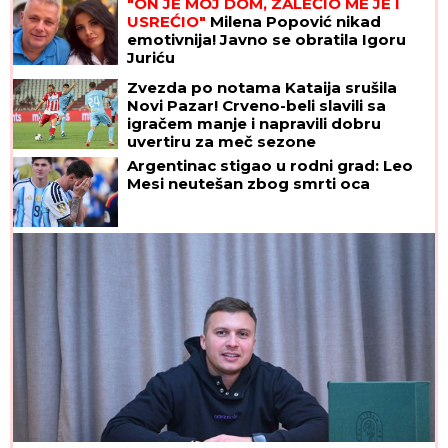
"ON JE MOJ DOM, ZALEČIO ME JE I
USREĆIO"
Milena Popović nikad
emotivnija! Javno se obratila Igoru
Juriću
Zvezda po notama Kataija srušila
Novi Pazar! Crveno-beli slavili sa
igračem manje i napravili dobru
uvertiru za meč sezone
Argentinac stigao u rodni grad: Leo
Mesi neutešan zbog smrti oca