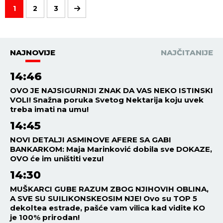
1
2
3
NAJNOVIJE
NAJČITANIJE
14:46
OVO JE NAJSIGURNIJI ZNAK DA VAS NEKO ISTINSKI
VOLI! Snažna poruka Svetog Nektarija koju uvek
treba imati na umu!
14:45
NOVI DETALJI ASMINOVE AFERE SA GABI
BANKARKOM: Maja Marinković dobila sve DOKAZE,
OVO će im uništiti vezu!
14:30
MUŠKARCI GUBE RAZUM ZBOG NJIHOVIH OBLINA,
A SVE SU SUILIKONSKEOSIM NJE! Ovo su TOP 5
dekoltea estrade, pašće vam vilica kad vidite KO
je 100% prirodan!