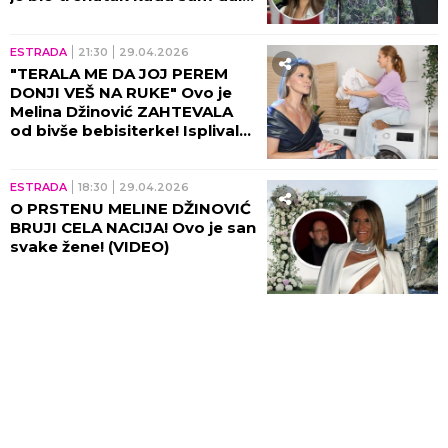
OTKAZ!"
ESTRADA
21:30
29.04.2026
"TERALA ME DA JOJ PEREM
DONJI VEŠ NA RUKE" Ovo je
Melina Džinović ZAHTEVALA
od bivše bebisiterke! Isplivala
istina iz vile na Senjaku!
ESTRADA
18:30
29.04.2026
O PRSTENU MELINE DŽINOVIĆ
BRUJI CELA NACIJA! Ovo je san
svake žene! (VIDEO)