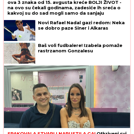
ova 3 znaka od 15. avgusta kreće BOLJI ŽIVOT -
na ovo su čekali godinama, zadesiće ih sreća o
kakvoj su do sad mogli samo da sanjaju
Novi Rafael Nadal gazi redom: Neka
se dobro paze Siner i Alkaras
Baš voli fudbalere! Izabela pomaže
rastrzanom Gonzalesu
SPAKOVALA STVARI I NAPUSTILA GA!
Otkriveni svi