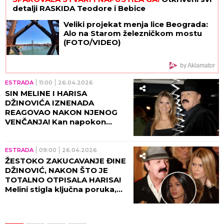
detalji RASKIDA Teodore i Bebice
Veliki projekat menja lice Beograda:
Alo na Starom železničkom mostu
(FOTO/VIDEO)
by Aklamator
ESTRADA
11:00
26.04.2026
SIN MELINE I HARISA
DŽINOVIĆA IZNENADA
REAGOVAO NAKON NJENOG
VENČANJA! Kan napokon
prekinuo tišinu!
ESTRADA
09:00
26.04.2026
ŽESTOKO ZAKUCAVANJE ĐINE
DŽINOVIĆ, NAKON ŠTO JE
TOTALNO OTPISALA HARISA!
Melini stigla ključna poruka,
ćerka sve priznala tada!