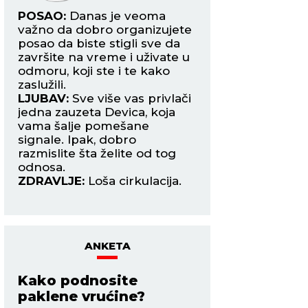
ost
POSAO:
Danas je veoma
POSAO:
Posao s
važno da dobro organizujete
inostranstvom mož
e
posao da biste stigli sve da
ozbiljnu prepreku,
i
završite na vreme i uživate u
ćete biti u situaciji
odmoru, koji ste i te kako
improvizujete reše
zaslužili.
splet okolnosti.
LJUBAV:
Sve više vas privlači
LJUBAV:
Harmonič
jedna zauzeta Devica, koja
za sve zauzete Rib
vama šalje pomešane
uživaju u flertu s 
signale. Ipak, dobro
kolegom s posla. 
razmislite šta želite od tog
prepun strasti.
odnosa.
ZDRAVLJE:
Migren
ZDRAVLJE:
Loša cirkulacija.
ANKETA
Kako podnosite
paklene vrućine?