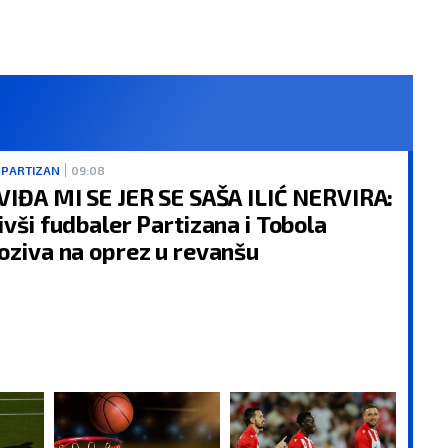
 PARTIZAN
09:08
VIĐA MI SE JER SE SAŠA ILIĆ NERVIRA:
ivši fudbaler Partizana i Tobola
oziva na oprez u revanšu