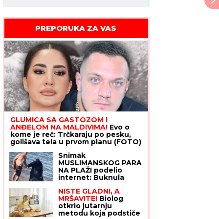
PREPORUKA ZA VAS
GLUMICA SA GASTOZOM I
ANĐELOM NA MALDIVIMA!
Evo o
kome je reč: Trčkaraju po pesku,
golišava tela u prvom planu (FOTO)
Snimak
MUSLIMANSKOG PARA
NA PLAŽI podelio
internet: Buknula
žestoka rasprava o
NISTE GLADNI, A
slobodi i veri jer je
MRŠAVITE!
Biolog
ŽENA POTPUNO
otkrio jutarnju
POKRIVENA: "On šeta
metodu koja podstiče
golog stomaka, dok