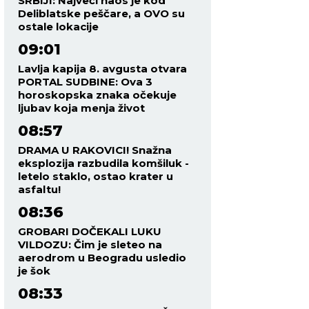
SRBIJI: Najveći haos je kod
Deliblatske peščare, a OVO su
ostale lokacije
09:01
Lavlja kapija 8. avgusta otvara
PORTAL SUDBINE: Ova 3
horoskopska znaka očekuje
ljubav koja menja život
08:57
DRAMA U RAKOVICI! Snažna
eksplozija razbudila komšiluk -
letelo staklo, ostao krater u
asfaltu!
08:36
GROBARI DOČEKALI LUKU
VILDOZU: Čim je sleteo na
aerodrom u Beogradu usledio
je šok
08:33