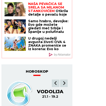
telo da topi masti -
ona ne može da diše"
NAŠA PEVAČICA SE
pravilo 30-30-30
SRELA SA MILANOM
zaludelo ceo svet
STANKOVIĆEM
Otkrila
detalje o pevaču koje
javnost ne zna,
Samo hrabro, devojke:
pomenula i njegov
Evo gde možete
POVRATAK o kom svi
gledati meč Srbije i
pričaju (VIDEO)
Španije u polufinalu
Evropskog prvenstva
U drugoj nedelji
avgusta životi OVA 4
ZNAKA promeniće se
iz korena: Evo ko
može da se nada
by Aklamator
SUDBONOSNOM
SUSRETU, a koga čeka
poslovna ponuda IZ
SNOVA
HOROSKOP
VODOLIJA
R
21.1 - 19.2
19.2