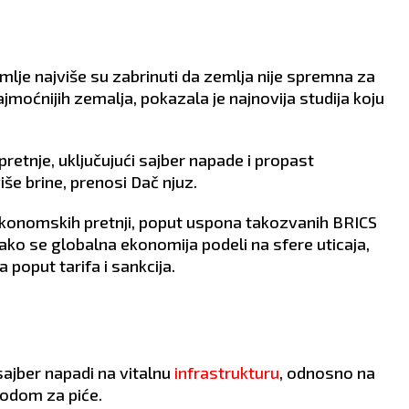
AO:
Današnji problem
POSAO:
Iskoristite naklon
ji se u tome što
jedne uticajne osobe da
eđeni odbijaju neke vaše
postignete rezultate koji ć
mlje najviše su zabrinuti da zemlja nije spremna za
nalne ideje i poslovne
vas vinuti visoko. Finansijsk
oge. Sačekajte bolje
dobar period.
ajmoćnijih zemalja, pokazala je najnovija studija koju
 za to.
LJUBAV:
Slobodni Jarčevi
AV:
Iskrenim
danas mogu upoznati
ovorom povratićete
partnera na nekim
retnje, uključujući sajber napade i propast
šeno poverenje i
putovanjima i u krugu
e brine, prenosi Dač njuz.
ncu između vas i
poslovnih saradnika.
era.
Prepustite se strastima.
g ekonomskih pretnji, poput uspona takozvanih BRICS
VLJE:
Dobro.
ZDRAVLJE:
Odlično se
osećate.
ako se globalna ekonomija podeli na sfere uticaja,
 poput tarifa i sankcija.
sajber napadi na vitalnu
infrastrukturu
, odnosno na
vodom za piće.