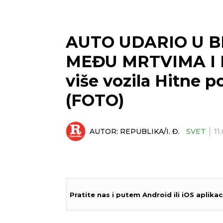
AUTO UDARIO U BI
MEĐU MRTVIMA I D
više vozila Hitne 
(FOTO)
AUTOR:
REPUBLIKA/I. Đ.
SVET
11
Pratite nas i putem Android ili iOS aplikac