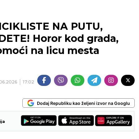
CIKLISTE NA PUTU,
ETE! Horor kod grada,
pomoći na licu mesta
.06.2026
17:02
Dodaj Republiku kao željeni izvor na Googlu
ija