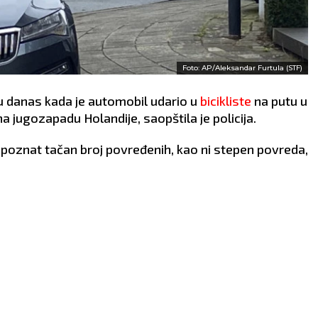
Foto: AP/Aleksandar Furtula (STF)
su danas kada je automobil udario u
bicikliste
na putu u
na jugozapadu Holandije, saopštila je policija.
 poznat tačan broj povređenih, kao ni stepen povreda,