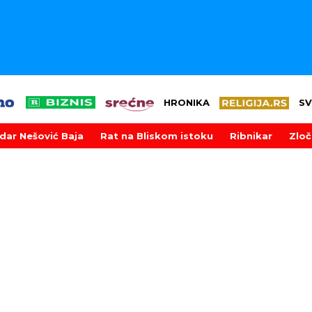
HRONIKA
SV
dar Nešović Baja
Rat na Bliskom istoku
Ribnikar
Zloč