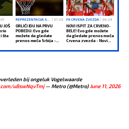
:01
REPREZENTACIJA SRBIJE
07:20
FK CRVENA ZVEZDA
06:29
U JOŠ
ORLIĆI IDU NA PRVU
NOVI ISPIT ZA CRVENO-
krio
POBEDU: Evo gde
BELE! Evo gde možete
i šta
možete da gledate
da gledate prenos meča
prenos meča Srbija -
Crvena zvezda - Novi
Rumunija na
Pazar
Evrobasketu
verleden bij ongeluk Vogelwaarde
er.com/u8swNqvTmj
— Metro (@Metro)
June 11, 2026