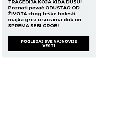
TRAGEDIJA KOJA KIDA DUŠU!
Poznati pevač ODUSTAO OD
ŽIVOTA zbog teške bolesti,
majka grca u suzama dok on
SPREMA SEBI GROB!
POGLEDAJ SVE NAJNOVIJE
VESTI