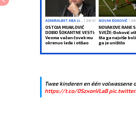
ADMIRALBET ABA LIGA
08:51
NOVAK ĐOKOVIĆ
08
OSTOJA MIJAILOVIĆ
NOVAKOVE RANE S
DOBIO ŠOKANTNE VESTI:
SVEŽE: Đoković ot
Veoma važan čovek mu
šta ga najviše boli 
okrenuo leđa i otišao
ga je uništilo
Twee kinderen en één volwassene o
https://t.co/0SzxonVLaB
pic.twitt