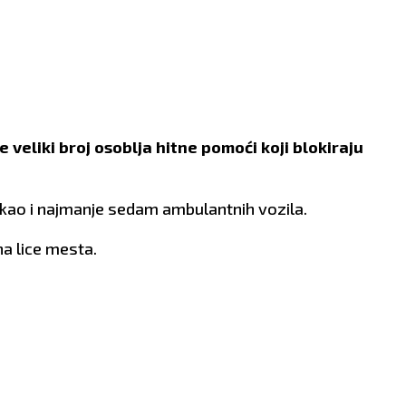
 veliki broj osoblja hitne pomoći koji blokiraju
 kao i najmanje sedam ambulantnih vozila.
na lice mesta.
STRELAC
JARAC
23.11 - 21.12
21.12 - 21.1