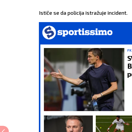
Ističe se da policija istražuje incident.
FK
S
B
p