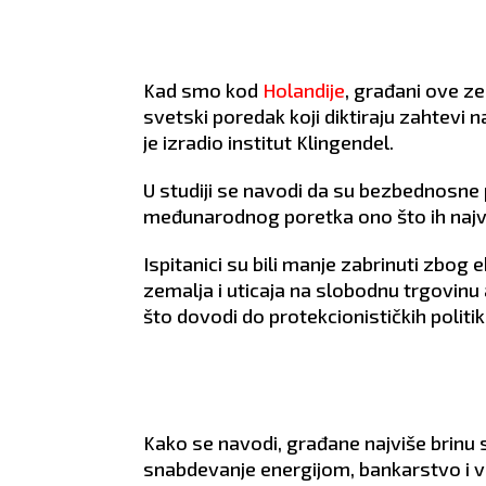
s se dobro
POSAO:
Ukoliko ste
POS
rpljenjem jer
nezadovoljni trenutnim
sasto
i onako kako ste
poslom, idealan je period da
nadr
Kad smo kod
Holandije
, građani ove ze
nsijski
to promenite. Postoji
origi
riod.
mogućnost da sklopite
predl
svetski poredak koji diktiraju zahtevi n
da vam se
saradnju s inostranstvom.
vreme
je izradio institut Klingendel.
oznajete preko
LJUBAV:
Veza vam je
LJUB
oj ste dilemi da
trenutno na klimavim
razg
U studiji se navodi da su bezbednosne p
ate u tu
nogama, pa porazgovarajte s
naru
međunarodnog poretka ono što ih najviš
ste ipak oboje
partnerom ukoliko želite da
dista
poradite na odnosu.
partn
Ispitanici su bili manje zabrinuti zbo
lidno.
ZDRAVLJE:
Više se krećite.
ZDRA
zemalja i uticaja na slobodnu trgovinu 
što dovodi do protekcionističkih politika
Kako se navodi, građane najviše brinu 
snabdevanje energijom, bankarstvo i 