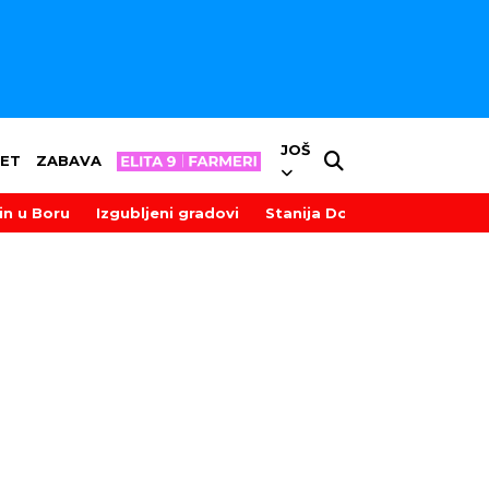
JOŠ
ET
ZABAVA
in u Boru
Izgubljeni gradovi
Stanija Dobrojević