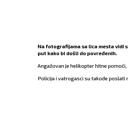
Na fotografijama sa lica mesta vidi se
put kako bi došli do povređenih.
Angažovan je helikopter hitne pomoći,
Policija i vatrogasci su takođe poslati 
VAGA
ŠKORPIJA
24.9 - 23.10
24.10 - 22.11