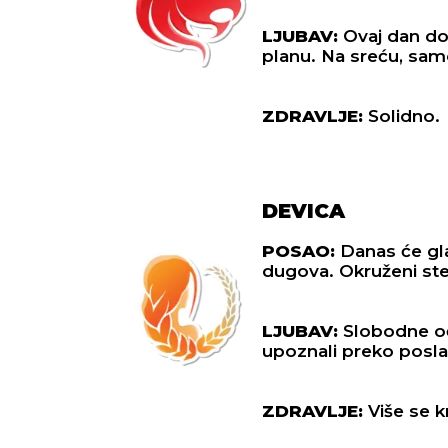
LJUBAV:
Ovaj dan don
planu. Na sreću, samo 
ZDRAVLJE:
Solidno.
DEVICA
POSAO:
Danas će glav
dugova. Okruženi ste
LJUBAV:
Slobodne oč
upoznali preko posla.
ZDRAVLJE:
Više se k