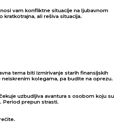
osi vam konfliktne situacije na ljubavnom
kratkotrajna, ali rešiva situacija.
na tema biti izmirivanje starih finansijskih
 neiskrenim kolegama, pa budite na oprezu.
ekuje uzbudljiva avantura s osobom koju su
 Period prepun strasti.
rećite.