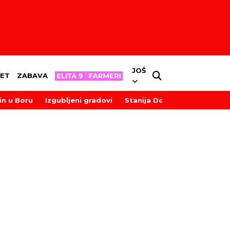
JOŠ
ET
ZABAVA
in u Boru
Izgubljeni gradovi
Stanija Dobrojević