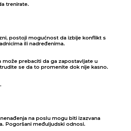
a trenirate.
ni, postoji mogućnost da izbije konflikt s
dnicima ili nadređenima.
 može prebaciti da ga zapostavljate u
rudite se da to promenite dok nije kasno.
.
znenađenja na poslu mogu biti izazvana
a. Pogoršani međuljudski odnosi.