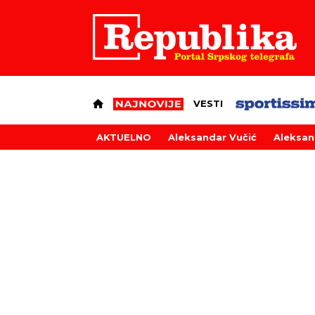
VESTI
AKTUELNO
Aleksandar Vučić
Aleksan