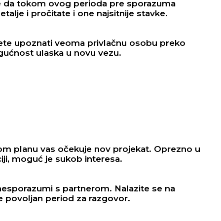
e da tokom ovog perioda pre sporazuma
alje i pročitate i one najsitnije stavke.
e upoznati veoma privlačnu osobu preko
ogućnost ulaska u novu vezu.
m planu vas očekuje nov projekat. Oprezno u
ji, moguć je sukob interesa.
esporazumi s partnerom. Nalazite se na
ite povoljan period za razgovor.