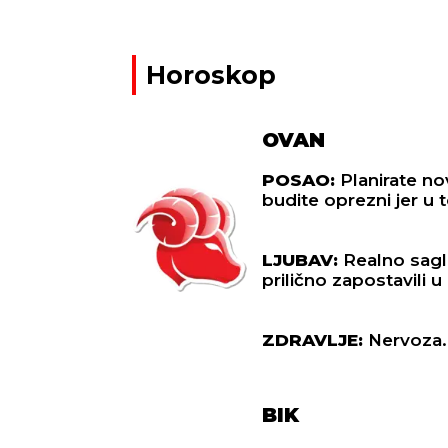
Horoskop
OVAN
POSAO:
Planirate nov
budite oprezni jer u 
LJUBAV:
Realno sagle
prilično zapostavili
ZDRAVLJE:
Nervoza.
BIK