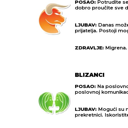
POSAO:
Potrudite s
dobro proučite sve det
LJUBAV:
Danas možet
prijatelja. Postoji m
ZDRAVLJE:
Migrena.
BLIZANCI
POSAO:
Na poslovno
poslovnoj komunikaci
LJUBAV:
Mogući su n
prekretnici. Iskorist