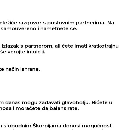
ležiće razgovor s poslovnim partnerima. Na
e samouvereno i nametnete se.
zlazak s partnerom, ali ćete imati kratkotrajnu
 verujte intuiciji.
 način ishrane.
m danas mogu zadavati glavobolju. Bićete u
dnosa i moraćete da balansirate.
n slobodnim Škorpijama donosi mogućnost