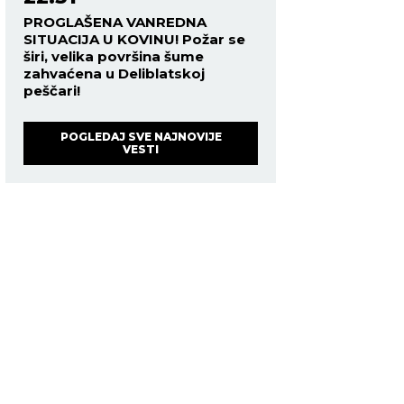
PROGLAŠENA VANREDNA
SITUACIJA U KOVINU! Požar se
širi, velika površina šume
zahvaćena u Deliblatskoj
peščari!
POGLEDAJ SVE NAJNOVIJE
VESTI