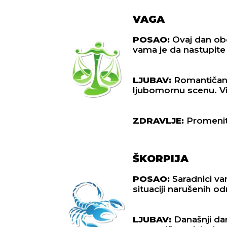
VAGA
POSAO:
Ovaj dan obe
vama je da nastupit
LJUBAV:
Romantičan i
ljubomornu scenu. Više
ZDRAVLJE:
Promenite
ŠKORPIJA
POSAO:
Saradnici va
situaciji narušenih o
LJUBAV:
Današnji da