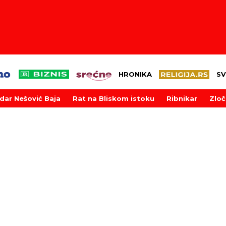
HRONIKA
SV
dar Nešović Baja
Rat na Bliskom istoku
Ribnikar
Zloč