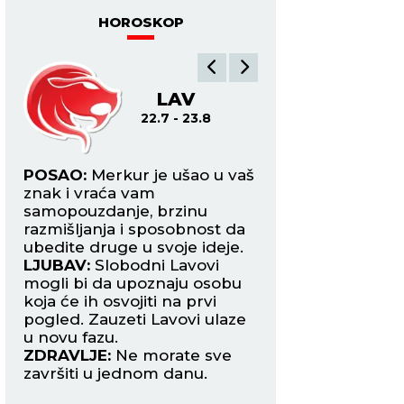
HOROSKOP
LAV
DE
22.7 - 23.8
24.8
na
POSAO:
Merkur je ušao u vaš
POSAO:
Neko bi d
znak i vraća vam
mogao da vam pov
samopouzdanje, brzinu
zadatak ili poslovn
razmišljanja i sposobnost da
upravo način na k
ubedite druge u svoje ideje.
reagovali doneće 
pši
LJUBAV:
Slobodni Lavovi
poverenje i poštov
mogli bi da upoznaju osobu
LJUBAV:
Slobodne 
aku
koja će ih osvojiti na prvi
mogle da obnove 
zmu
pogled. Zauzeti Lavovi ulaze
osobom iz prošlosti
u novu fazu.
upoznaju nekoga k
ZDRAVLJE:
Ne morate sve
privući smirenošću
u
završiti u jednom danu.
ZDRAVLJE:
Više s
odmarajte.