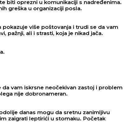
 biti oprezni u komunikaciji s nadređenima.
nih greška u organizaciji posla.
pokazuje više poštovanja i trudi se da vam
, pažnji, ali i strasti, koja je nikad jača.
BEOGRAD
a.
24
°C
25
°C
Mestimično oblačno
Mestimično ob
da vam iskrsne neočekivan zastoj i problem
olega nije dobronameran.
temp:
21
°C
Max temp:
37
°C
Min temp:
23
°C
Max temp:
ar:
2
m/s
Vlažnost:
55
%
Vetar:
3
m/s
Vlažnost:
61
dolije danas mogu da sretnu zanimljivu
m zaigrati leptirići u stomaku. Početak