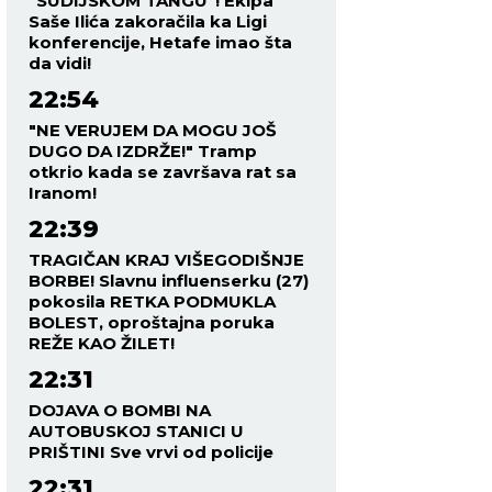
"SUDIJSKOM TANGU"! Ekipa
Saše Ilića zakoračila ka Ligi
konferencije, Hetafe imao šta
da vidi!
22:54
"NE VERUJEM DA MOGU JOŠ
DUGO DA IZDRŽE!" Tramp
otkrio kada se završava rat sa
Iranom!
22:39
TRAGIČAN KRAJ VIŠEGODIŠNJE
BORBE! Slavnu influenserku (27)
pokosila RETKA PODMUKLA
BOLEST, oproštajna poruka
REŽE KAO ŽILET!
22:31
DOJAVA O BOMBI NA
AUTOBUSKOJ STANICI U
PRIŠTINI Sve vrvi od policije
22:31