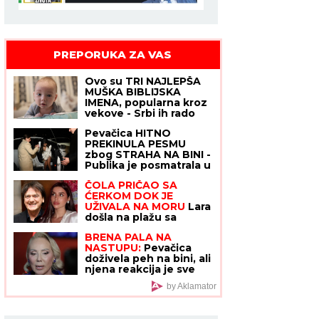
PREPORUKA ZA VAS
Ovo su TRI NAJLEPŠA
MUŠKA BIBLIJSKA
IMENA, popularna kroz
vekove - Srbi ih rado
daju svojoj deci: "Oni
Pevačica HITNO
kojima je Bog podario
PREKINULA PESMU
moć i snagu"
zbog STRAHA NA BINI -
Publika je posmatrala u
NEVERICI, a sada se
ČOLA PRIČAO SA
oglasila emotivnom
ĆERKOM DOK JE
porukom!
UŽIVALA NA MORU
Lara
došla na plažu sa
torbom od 1.500 eura, a
BRENA PALA NA
evo kako je reagovala
NASTUPU:
Pevačica
na poziv oca
doživela peh na bini, ali
njena reakcija je sve
oduševila (VIDEO)
by Aklamator