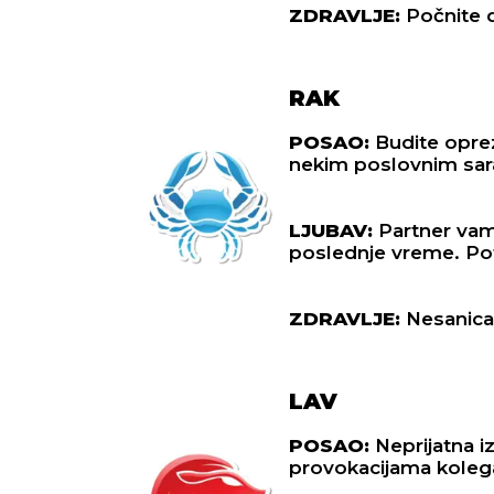
ZDRAVLJE:
Počnite d
RAK
POSAO:
Budite oprez
nekim poslovnim sara
LJUBAV:
Partner vam
poslednje vreme. Pot
ZDRAVLJE:
Nesanica
LAV
POSAO:
Neprijatna i
provokacijama koleg