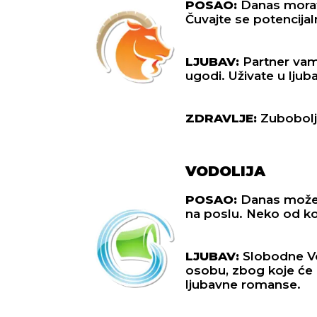
POSAO:
Danas morate
Čuvajte se potencijal
LJUBAV:
Partner vam 
ugodi. Uživate u ljubavi
NOVI SAD
NIŠ
ZDRAVLJE:
Zubobolj
27
°C
VODOLIJA
Vedro nebo
POSAO:
Danas može 
na poslu. Neko od k
Min temp:
23
°C
Max temp:
39
°C
Min 
Vetar:
3
m/s
Vlažnost:
42
%
Vet
LJUBAV:
Slobodne Vo
osobu, zbog koje će i
ljubavne romanse.