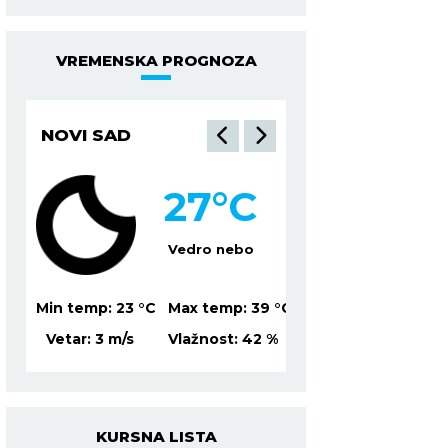
VREMENSKA PROGNOZA
NOVI SAD
NIŠ
27
°C
2
lačno
Vedro nebo
Mesti
39
°C
Min temp:
23
°C
Max temp:
39
°C
Min temp:
21
°C
Ma
%
Vetar:
3
m/s
Vlažnost:
42
%
Vetar:
2
m/s
Vl
KURSNA LISTA