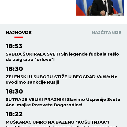
REGION
17:17
05.08.2026
SPALJENA ZASTAVA SRBIJE U
SRCU HRVATSKE! Na ogradi
osvanuo i transparent sa
NAJODVRATNIJOM PORUKOM!
SVET
17:06
05.08.2026
ČUDO NAD ČUDIMA: Avion se
srušio u najgoroj zabiti, PILOTI
PRONAĐENI ŽIVI I ZDRAVI!
Ovako su preživeli
SVET
16:32
05.08.2026
KLUPKO SE ODMOTAVA:
Američke banke KASNILE sa
prijavom sumnjivih transakcija
pedofila Epstajna!
SVET
16:14
05.08.2026