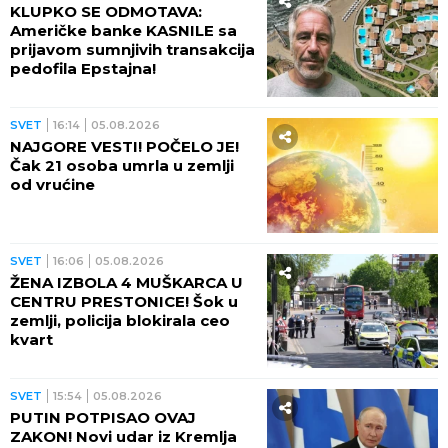
Harvarda o Republici Srpskoj
SVET
18:12
05.08.2026
RAZNET BANKOMAT U FILIJALI
BANKE! Dvojica muškaraca
ekplozijom šokirali grad,
policija digla helikopter!
SVET
17:59
05.08.2026
POZNATI POLITIČAR SE
POTUKAO NA PLAŽI! Skandal
epskih razmera PRED NOVE
IZBORE! Pretio i da će pucati u
suprugu drugog muškarca
(VIDEO)
SVET
17:30
05.08.2026
PAKAO NA ZEMLJI: Čak 27
gradova dobilo upozorenje za
NOVI toplotni udar! U ovom
gradu izmereno neverovatnih
75 STEPENI NA ASFALTU!