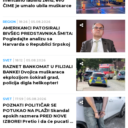
SVET
20:05
05.08.2026
VIŠE UBIJENIH I RANJENIH!
Pucnjava u Severnoj Karolini!
(FOTO)
SVET
19:33
05.08.2026
NOVA OPASNOST! Naučnici
otkrili ŠTA AKTIVIRA
postkovid u telu! Imuni sistem
NEMA REŠENJE
SVET
19:22
05.08.2026
POŽAR U FABRICI! Naređena
hitna evakuacija više od 1.000
stanovnika
SVET
19:12
05.08.2026
KATASTROFA REKA VIDI SE I IZ