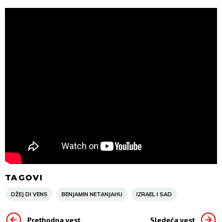
TAGOVI
DŽEJ DI VENS
BENJAMIN NETANJAHU
IZRAEL I SAD
Prethodna vest
Sledeća vest