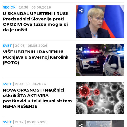
U ŠPANIJU? Policija otkrila
šokantne detalje masovnog
ulaska migranata
SVET
22:54
05.08.2026
KRŠENJE POMORSKE
BLOKADE SE NE PRAŠTA:
Jemenska vojska gađala
saudijski tanker! OVO SE
OPASNO ZAKUVALO
SVET
22:28
05.08.2026
PREKO NOĆI SE UPLAŠILI!
Pentagon uklonio javne
izveštaje o testiranju oružja,
evo KO ih je prepao
SVET
21:58
05.08.2026
UKRAJINCI DIŽU RUKE OD
ZELENSKOG: Najnoviji
rezultati ankete smučili su se