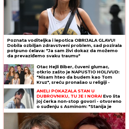
Poznata voditeljka i lepotica OBRIJALA GLAVU!
Dobila ozbiljan zdravstveni problem, sad pozirala
potpuno ćelava: "Ja sam živi dokaz da možemo
da prevaziđemo svaku traumu"
Uroš Medić napisao samo dve reči i
zapalio celu Srbiju (FOTO)
Otac Hejli Biber, čuveni glumac,
otkrio zašto je NAPUSTIO HOLIVUD:
"Nisam hteo da budem kao Tom
Kruz", sreću pronašao u religiji -
zaradio mnogo para, oženio
najzgodniju, a Isus je njegova stena