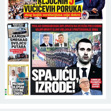
18:53
SRBIJA ŠOKIRALA SVET! Sin legende fudbala rešio
da zaigra za "orlove"!
18:30
ZELENSKI U SUBOTU STIŽE U BEOGRAD Vučić: Ne
uvodimo sankcije Rusiji
18:30
SUTRA JE VELIKI PRAZNIK! Slavimo Uspenije Svete
Ane, majke Presvete Bogorodice!
18:22
MUŠKARAC UMRO NA BAZENU "KOŠUTNJAK"!
Izvukli ga bez svesti i reanimirali, ali bezuspešno!
18:07
HOROR-SCENE PRED PORODIČNOM KUĆOM
DARKA TANASIJEVIĆA! Požar guta sve pred
sobom, CELA NACIJA UZNEMIRENA!
(UZNEMIRUJUĆ VIDEO)