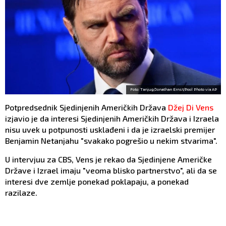
Foto: Tanjug/Jonathan Ernst/Pool Photo via AP
Potpredsednik Sjedinjenih Američkih Država
Džej Di Vens
izjavio je da interesi Sjedinjenih Američkih Država i Izraela
nisu uvek u potpunosti usklađeni i da je izraelski premijer
Benjamin Netanjahu "svakako pogrešio u nekim stvarima".
U intervjuu za CBS, Vens je rekao da Sjedinjene Američke
Države i Izrael imaju "veoma blisko partnerstvo", ali da se
interesi dve zemlje ponekad poklapaju, a ponekad
razilaze.