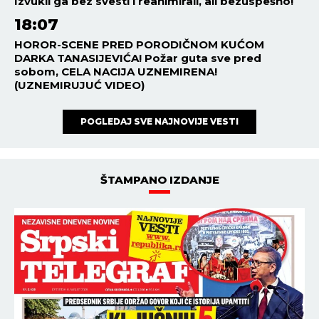
NAJGORE VESTI! POČELO JE!
Čak 21 osoba umrla u zemlji
od vrućine
SVET
16:06
05.08.2026
ŽENA IZBOLA 4 MUŠKARCA U
CENTRU PRESTONICE! Šok u
zemlji, policija blokirala ceo
kvart
SVET
15:54
05.08.2026
PUTIN POTPISAO OVAJ
ZAKON! Novi udar iz Kremlja
NAJNOVIJE
NAJČITANIJE