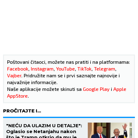
Poštovani čitaoci, možete nas pratiti i na platformama:
Facebook
,
Instagram
,
YouTube
,
TikTok
,
Telegram
,
Vajber
. Pridružite nam se i prvi saznajte najnovije i
najvažnije informacije.
Naše aplikacije možete skinuti sa
Google Play
i
Apple
AppStore
.
PROČITAJTE I...
"NEĆU DA ULAZIM U DETALJE":
Oglasio se Netanjahu nakon
što je Tramp otkrio da mu je