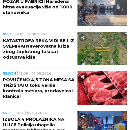
lideru te zemlje!
REGION
21:14
05.08.2026
UŽAS! DUNAV KOD VUKOVARA
PAO NA MINUS 60
CENTIMETARA! Brodovi stoje
nasukani, saobraćaj NE
POSTOJI
SVET
20:51
05.08.2026
NOVI SKANDAL U AMERICI:
Komercijalni avion PUN
PUTNIKA prišao helikopteru u
kojem je bio Tramp!
REGION
20:38
05.08.2026
U SKANDAL UPLETENI I RUSI!
Predsednici Slovenije preti
OPOZIV! Ova tužba mogla bi
da je uništi