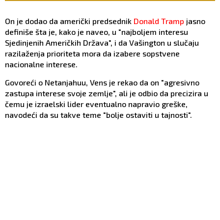
strah u kosti
On je dodao da američki predsednik
Donald Tramp
jasno
definiše šta je, kako je naveo, u "najboljem interesu
Sjedinjenih Američkih Država", i da Vašington u slučaju
razilaženja prioriteta mora da izabere sopstvene
nacionalne interese.
Govoreći o Netanjahuu, Vens je rekao da on "agresivno
zastupa interese svoje zemlje", ali je odbio da precizira u
čemu je izraelski lider eventualno napravio greške,
navodeći da su takve teme "bolje ostaviti u tajnosti".