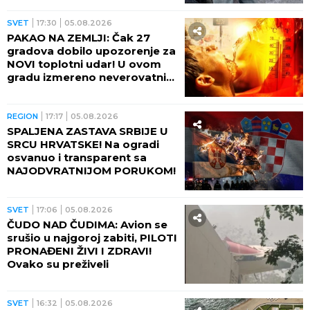
SVEMIRA! Neverovatna kriza
zbog toplotnog talasa i
odsustva kiša
REGION
19:09
05.08.2026
POVUČENO 4,5 TONA MESA SA
TRŽIŠTA! U toku velika
kontrola mesara, prodavnica i
klanica!
SVET
18:35
05.08.2026
IZBOLA 4 PROLAZNIKA NA
ULICI! Policija uhapsila
mentalno labilnu ženu, evo
ČIME je umalo ubila muškarce
REGION
18:26
05.08.2026
AMERIKANCI PATOSIRALI
BIVŠEG PREDSTAVNIKA ŠMITA:
Pogledajte analizu sa