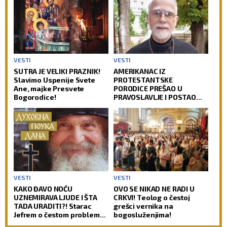
VESTI
VESTI
SUTRA JE VELIKI PRAZNIK!
AMERIKANAC IZ
Slavimo Uspenije Svete
PROTESTANTSKE
Ane, majke Presvete
PORODICE PREŠAO U
Bogorodice!
PRAVOSLAVLJE I POSTAO
SVEŠTENIK: Jedan od
najuglednijih teologa
današnjice govori o svom
putu preobraćenja
VESTI
VESTI
KAKO ĐAVO NOĆU
OVO SE NIKAD NE RADI U
UZNEMIRAVA LJUDE I ŠTA
CRKVI! Teolog o čestoj
TADA URADITI?! Starac
grešci vernika na
Jefrem o čestom problemu
bogosluženjima!
vernika, koji im uteruje