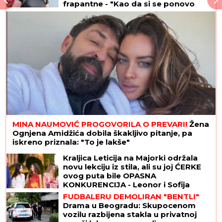
Uroš Stanić OTKRIVA TAJNU SELIDBU! PRETNJE,
TUŽBE OD 200.000 EVRA i USLOVI za povratak u
Elitu 10 ŠOKIRALI JAVNOST
SKANDAL POSLE "ELITE"
Anastasijin
otac zvao Borinu porodicu, pa
napravio DAR-MAR! Tenzije eskalirale
u porodični rat, pa usledio OBRT
EVO KAKO SE BRANI VOZAČ
KAMIONA KOJI JE POKOSIO PUTARE
Saslušan u tužilaštvu u Šapcu: Udario
u pešake na putu, pa završio kod
metalne ograde