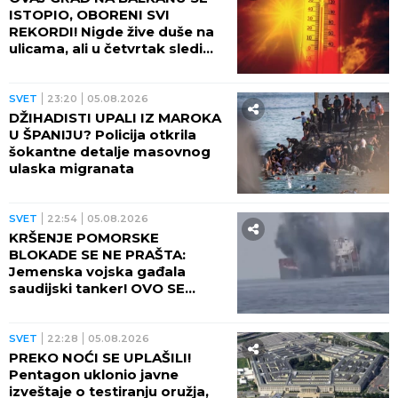
REGION
08:30
USTAŠE POBILE 826 ŽENA,
DECE I STARACA: Zorom je
počelo prikupljanje Srba oko
škole u Prebilovcima!
SVET
03:30
SPREMA LI SE NOVI TALAS
MIGRANATA? Zabrinjavajuće
poruke šire se mrežama: Tog
dana će sve imati smisla
SVET
02:30
Udar groma ubio 14 ljudi u
Indiji: Većina stradala radeći
na njivama