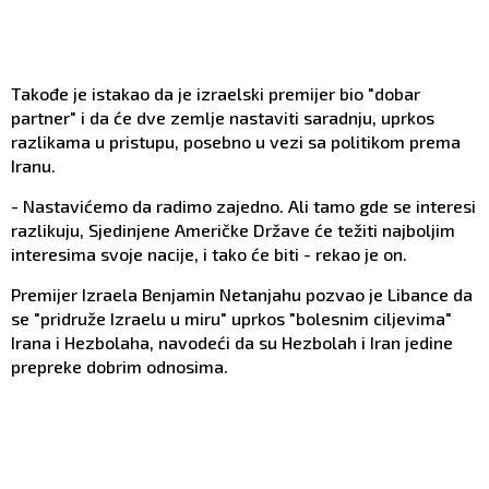
Takođe je istakao da je izraelski premijer bio "dobar
partner" i da će dve zemlje nastaviti saradnju, uprkos
razlikama u pristupu, posebno u vezi sa politikom prema
Iranu.
- Nastavićemo da radimo zajedno. Ali tamo gde se interesi
razlikuju, Sjedinjene Američke Države će težiti najboljim
interesima svoje nacije, i tako će biti - rekao je on.
Premijer Izraela Benjamin Netanjahu pozvao je Libance da
se "pridruže Izraelu u miru" uprkos "bolesnim ciljevima"
Irana i Hezbolaha, navodeći da su Hezbolah i Iran jedine
prepreke dobrim odnosima.