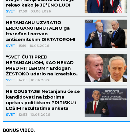
rekao kako je JE*ENO LUD!
SVET
17:59
03.06.2026
NETANJAHU UZVRATIO
ERDOGANU! BRUTALNO ga
izvređao i nazvao
antisemitskim DIKTATOROM!
SVET
15:19
10.06.2026
"SVET ĆUTI PRED
NETANJAHUOM, KAO NEKAD
PRED HITLEROM!" Erdogan
ŽESTOKO udario na izraelskog
premijera - OVE REČI
SVET
14:05
10.06.2026
ODZVANJAJU SVETOM!
NE ODUSTAJE! Netanjahu će se
kandidovati na izborima
uprkos političkom PRITISKU i
LOŠIM rezultatima anketa
SVET
12:53
10.06.2026
BONUS VIDEO: