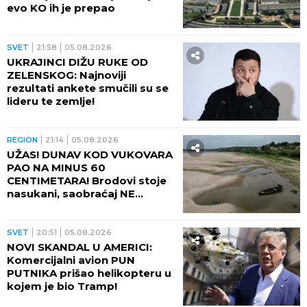
SVET
01:30
STRAVIČAN ZLOČIN U
GRČKOJ! Žrtva pronađena u
zamrzivaču posle godinu
dana, policija otkrila jezive
okolnosti
SVET
00:09
UDVOSTRUČIO SE BROJ
ZARAŽENIH! Epidemija se širi
stravičnom brzinom, najnovije
brojke i najsnažnije bacaju u
OČAJ
REGION
23:41
05.08.2026
OVAJ GRAD NA BALKANU SE
ISTOPIO, OBORENI SVI
REKORDI! Nigde žive duše na
ulicama, ali u četvrtak sledi
veliki preokret
SVET
23:20
05.08.2026
DŽIHADISTI UPALI IZ MAROKA