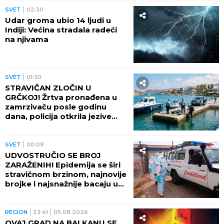
ZBOG DIJAGNOZE JE MESECIMA BILA U KREVETU
Naša pevačica pokazala kako prima INFUZIJU, pa
otkrila u kakvom je trenutno stanju - ovih dana
prodaje i kuću
PREVARENA ZA 50.000 EVRA:
Emina
Jahović opljačkana u Istanbulu,
verovala devojci, a ova je posle
svega blokirala na mrežama
by Aklamator
SVET
SVET
11:39
ZELENSKI OBJAVIO SNIMKE
NAPADA! Ukrajina granatirala
Rusiju sa 1.300 kilometara -
evo šta je pogođeno!