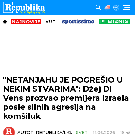
VESTI
"NETANJAHU JE POGREŠIO U
NEKIM STVARIMA": Džej Di
Vens prozvao premijera Izraela
posle silnih agresija na
komšiluk
AUTOR:
REPUBLIKA/I. Đ.
SVET
11.06.2026
18:45