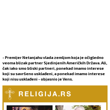
- Premijer Netanjahu vlada zemljom koja je očigledno
veoma blizak partner Sjedinjenih Američkih Država. Ali,
čak iako smo bliski partneri, ponekad imamo interese
koji su savršeno usklađeni, a ponekad imamo interese
koji nisu usklađeni - objasnio je Vens.