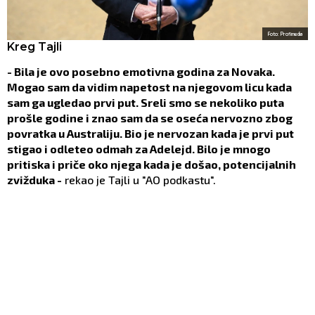
Foto: Profimedia
Kreg Tajli
- Bila je ovo posebno emotivna godina za Novaka.
Mogao sam da vidim napetost na njegovom licu kada
sam ga ugledao prvi put. Sreli smo se nekoliko puta
prošle godine i znao sam da se oseća nervozno zbog
povratka u Australiju. Bio je nervozan kada je prvi put
stigao i odleteo odmah za Adelejd. Bilo je mnogo
pritiska i priče oko njega kada je došao, potencijalnih
zvižduka -
rekao je Tajli u "AO podkastu".