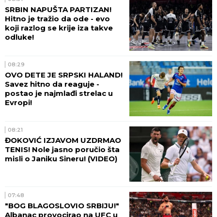
SRBIN NAPUŠTA PARTIZAN!
Hitno je tražio da ode - evo
koji razlog se krije iza takve
odluke!
08:29
OVO DETE JE SRPSKI HALAND!
Savez hitno da reaguje -
postao je najmlađi strelac u
Evropi!
08:21
ĐOKOVIĆ IZJAVOM UZDRMAO
TENIS! Nole jasno poručio šta
misli o Janiku Sineru! (VIDEO)
07:48
"BOG BLAGOSLOVIO SRBIJU!"
Albanac provocirao na UFC u