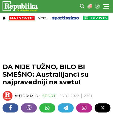
VESTI
DA NIJE TUŽNO, BILO BI
SMEŠNO: Australijanci su
najpravedniji na svetu!
AUTOR:
M. D.
SPORT
16.02.2023
23:11