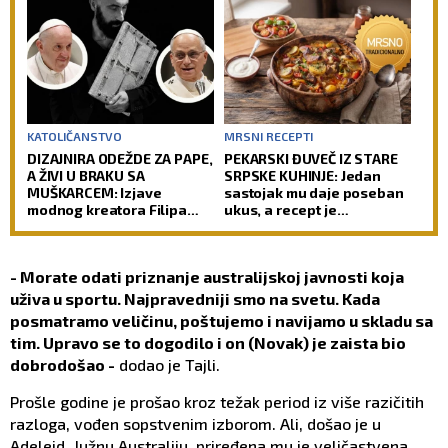
KATOLIČANSTVO
MRSNI RECEPTI
DIZAJNIRA ODEŽDE ZA PAPE,
PEKARSKI ĐUVEČ IZ STARE
A ŽIVI U BRAKU SA
SRPSKE KUHINJE: Jedan
MUŠKARCEM: Izjave
sastojak mu daje poseban
modnog kreatora Filipa
ukus, a recept je
Sorčinela otvorile
jednostavniji nego što
neprijatno pitanje za
mislite
Katoličku crkvu
- Morate odati priznanje australijskoj javnosti koja
uživa u sportu. Najpravedniji smo na svetu. Kada
posmatramo veličinu, poštujemo i navijamo u skladu sa
tim. Upravo se to dogodilo i on (Novak) je zaista bio
dobrodošao -
dodao je Tajli.
Prošle godine je prošao kroz težak period iz više razičitih
razloga, vođen sopstvenim izborom. Ali, došao je u
Adelejd, Južnu Australiju, priređena mu je veličastvena