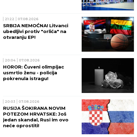
21:22
07.08.2026
SRBIJA NEMOĆNA! Litvanci
ubedljivi protiv "orlića" na
otvaranju EP!
20:04
07.08.2026
HOROR: Čuveni olimpijac
usmrtio ženu - policija
pokrenula istragu!
20:03
07.08.2026
RUSIJA ŠOKIRANA NOVIM
POTEZOM HRVATSKE: Još
jedan skandal, Rusi im ovo
neće oprostiti!