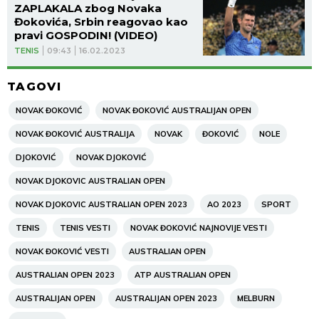
ZAPLAKALA zbog Novaka
Đokovića, Srbin reagovao kao
pravi GOSPODIN! (VIDEO)
TENIS
09:43
16.02.2023
TAGOVI
NOVAK ĐOKOVIĆ
NOVAK ĐOKOVIĆ AUSTRALIJAN OPEN
NOVAK ĐOKOVIĆ AUSTRALIJA
NOVAK
ĐOKOVIĆ
NOLE
DJOKOVIĆ
NOVAK DJOKOVIĆ
NOVAK DJOKOVIC AUSTRALIAN OPEN
NOVAK DJOKOVIC AUSTRALIAN OPEN 2023
AO 2023
SPORT
TENIS
TENIS VESTI
NOVAK ĐOKOVIĆ NAJNOVIJE VESTI
NOVAK ĐOKOVIĆ VESTI
AUSTRALIAN OPEN
AUSTRALIAN OPEN 2023
ATP AUSTRALIAN OPEN
AUSTRALIJAN OPEN
AUSTRALIJAN OPEN 2023
MELBURN