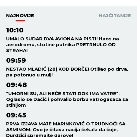
NAJNOVIJE
NAJČITANIJE
10:10
UMALO SUDAR DVA AVIONA NA PISTI! Haos na
aerodromu, stotine putnika PRETRNULO OD
STRAHA!
09:59
NESTAO MLADIĆ (28) KOD BORČE! Otišao po drva,
pa potonuo u mulj!
09:48
"UMORNI SU, ALI NEĆE STATI DOK IMA VATRE":
Oglasio se Dačić i pohvalio borbu vatrogasaca sa
stihijom
09:45
PRVA IZJAVA MAJE MARINKOVIĆ O TRUDNOĆI SA
ASMINOM: Ovo je čitava nacija čekala da čuje,
Durdžići spremajte darove!