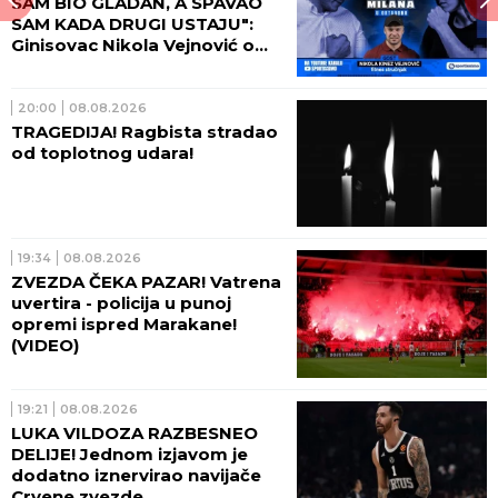
SAM BIO GLADAN, A SPAVAO
SAM KADA DRUGI USTAJU":
Ginisovac Nikola Vejnović o
ceni ekstrema (VIDEO)
20:00
08.08.2026
TRAGEDIJA! Ragbista stradao
od toplotnog udara!
19:34
08.08.2026
ZVEZDA ČEKA PAZAR! Vatrena
uvertira - policija u punoj
opremi ispred Marakane!
(VIDEO)
19:21
08.08.2026
LUKA VILDOZA RAZBESNEO
DELIJE! Jednom izjavom je
dodatno iznervirao navijače
Crvene zvezde