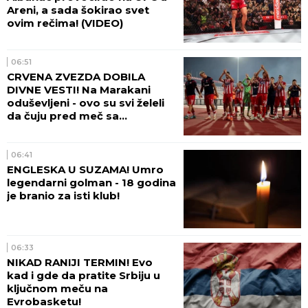
Areni, a sada šokirao svet
ovim rečima! (VIDEO)
06:51
CRVENA ZVEZDA DOBILA
DIVNE VESTI! Na Marakani
oduševljeni - ovo su svi želeli
da čuju pred meč sa
Hapoelom!
06:41
ENGLESKA U SUZAMA! Umro
legendarni golman - 18 godina
je branio za isti klub!
06:33
NIKAD RANIJI TERMIN! Evo
kad i gde da pratite Srbiju u
ključnom meču na
Evrobasketu!