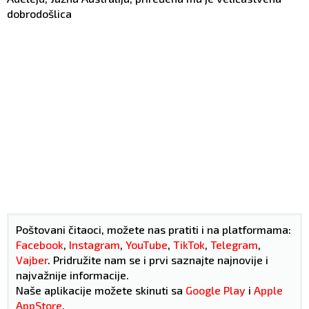
dobrodošlica
Poštovani čitaoci, možete nas pratiti i na platformama:
Facebook
,
Instagram
,
YouTube
,
TikTok
,
Telegram
,
Vajber
. Pridružite nam se i prvi saznajte najnovije i
najvažnije informacije.
Naše aplikacije možete skinuti sa
Google Play
i
Apple
AppStore
.