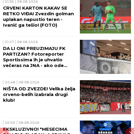
21:36
08.08.2026
CRVENI KARTON KAKAV SE
RETKO VIĐA! Zvezdin golman
uplakan napustio teren -
Ivanić ga tešio! (FOTO)
21:27
08.08.2026
DA LI ONI PREUZIMAJU FK
PARTIZAN? Fotoreporter
Sportissima ih je uhvatio
večeras na JNA - ako ode
sadašnja uprava crno-belih,
sprema se velika promena!
(FOTO)
20:48
08.08.2026
NIŠTA OD ZVEZDE! Velika želja
crveno-belih izabrala drugi
klub!
20:00
08.08.2026
EKSKLUZIVNO! "MESECIMA