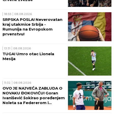
18:55
08.08.2026
SRPSKA POSLA! Neverovatan
kraj utakmice Srbija -
Rumunija na Evropskom
prvenstvu!
13:31
08.08.2026
TUGA! Umro otac Lionela
Mesija
11:32
08.08.2026
OVO JE NAJVEĆA ZABLUDA O
NOVAKU ĐOKOVIĆU! Goran
Ivanišević šokirao poređenjem
Noleta sa Federerom i
Nadalom