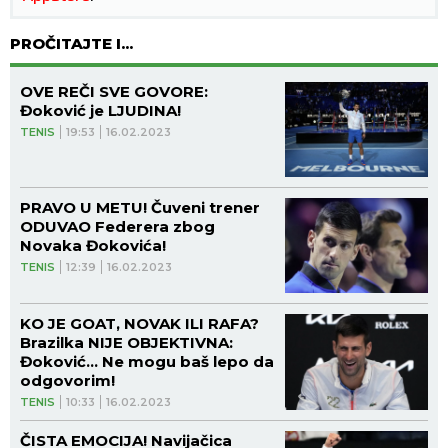
PROČITAJTE I...
OVE REČI SVE GOVORE:
Đoković je LJUDINA!
TENIS
19:53
16.02.2023
PRAVO U METU! Čuveni trener
ODUVAO Federera zbog
Novaka Đokovića!
TENIS
12:39
16.02.2023
KO JE GOAT, NOVAK ILI RAFA?
Brazilka NIJE OBJEKTIVNA:
Đoković... Ne mogu baš lepo da
odgovorim!
TENIS
10:33
16.02.2023
ČISTA EMOCIJA! Navijačica