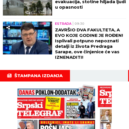
evakuacija, stotine hiljada ljudi
u opasnosti
ESTRADA
09:30
ZAVRŠIO DVA FAKULTETA, A
EVO KOJE GODINE JE ROĐEN!
Isplivali potpuno nepoznati
detalji iz života Predraga
Sarape, ove činjenice će vas
IZNENADITI!
ŠTAMPANA IZDANJA