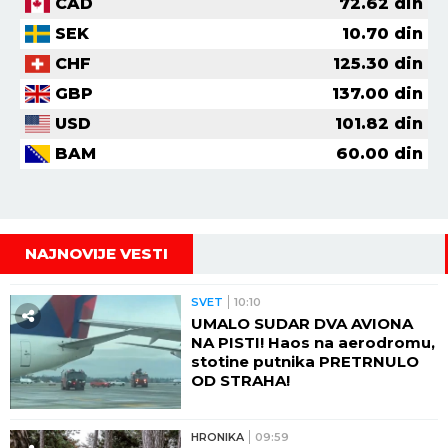
CAD
72.62
din
SEK
10.70
din
CHF
125.30
din
GBP
137.00
din
USD
101.82
din
BAM
60.00
din
NAJNOVIJE VESTI
SVET
10:10
UMALO SUDAR DVA AVIONA
NA PISTI! Haos na aerodromu,
stotine putnika PRETRNULO
OD STRAHA!
HRONIKA
09:59