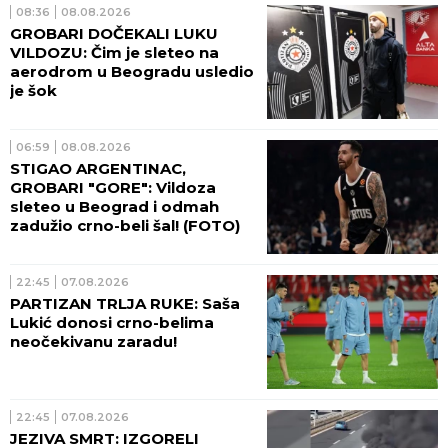
08:36
08.08.2026
GROBARI DOČEKALI LUKU
VILDOZU: Čim je sleteo na
aerodrom u Beogradu usledio
je šok
06:59
08.08.2026
STIGAO ARGENTINAC,
GROBARI "GORE": Vildoza
sleteo u Beograd i odmah
zadužio crno-beli šal! (FOTO)
22:45
07.08.2026
PARTIZAN TRLJA RUKE: Saša
Lukić donosi crno-belima
neočekivanu zaradu!
22:45
07.08.2026
JEZIVA SMRT: IZGORELI