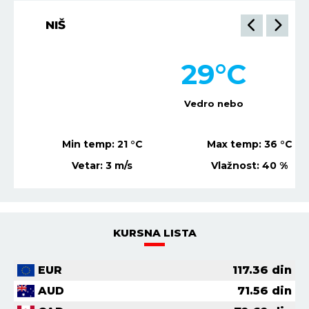
NIŠ
29
°C
Vedro nebo
Min temp:
21
°C
Max temp:
36
°C
Vetar:
3
m/s
Vlažnost:
40
%
KURSNA LISTA
EUR
117.36
din
AUD
71.56
din