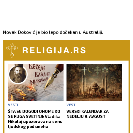
Novak Đoković je bio lepo dočekan u Australiji.
VESTI
VESTI
ŠTA SE DOGODI ONOME KO
VERSKI KALENDAR ZA
SE RUGA SVETINJI: Vladika
NEDELJU 9. AVGUST
Nikolaj upozorava na cenu
ljudskog podsmeha