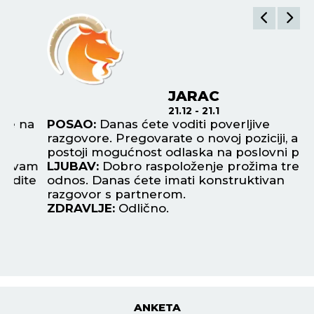
JARAC
21.12 - 21.1
a
POSAO:
Danas ćete voditi poverljive
P
razgovore. Pregovarate o novoj poziciji, a
do
postoji mogućnost odlaska na poslovni put.
fu
m
LJUBAV:
Dobro raspoloženje prožima trenutni
ok
e
odnos. Danas ćete imati konstruktivan
L
razgovor s partnerom.
st
ZDRAVLJE:
Odlično.
Z
ANKETA