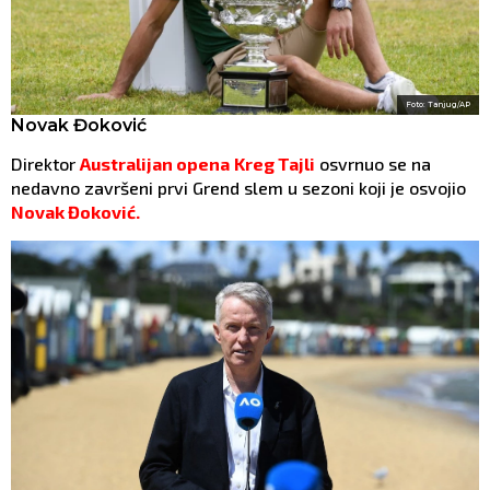
Foto: Tanjug/AP
Novak Đoković
Direktor
Australijan opena
Kreg Tajli
osvrnuo se na
nedavno završeni prvi Grend slem u sezoni koji je osvojio
Novak Đoković.