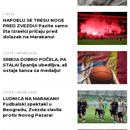
06:22
HAPOELU SE TRESU NOGE
PRED ZVEZDU! Pazite samo
šta Izraelci pričaju pred
dolazak na Marakanu!
22:17
08.08.2026
SRBIJA DOBRO POČELA, PA
STALA! Španija ubedlijva, ali
ostaje šansa za medalju!
21:59
08.08.2026
LUDNICA NA MARAKANI!
Fudbalski spektakl u
Beogradu, Zvezda slavila
protiv Novog Pazara!