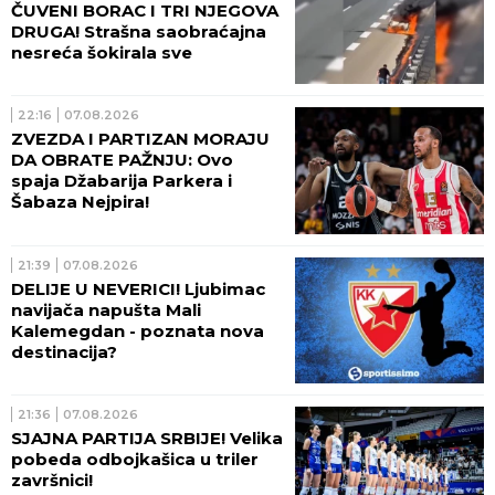
ČUVENI BORAC I TRI NJEGOVA
DRUGA! Strašna saobraćajna
nesreća šokirala sve
22:16
07.08.2026
ZVEZDA I PARTIZAN MORAJU
DA OBRATE PAŽNJU: Ovo
spaja Džabarija Parkera i
Šabaza Nejpira!
21:39
07.08.2026
DELIJE U NEVERICI! Ljubimac
navijača napušta Mali
Kalemegdan - poznata nova
destinacija?
21:36
07.08.2026
SJAJNA PARTIJA SRBIJE! Velika
pobeda odbojkašica u triler
završnici!