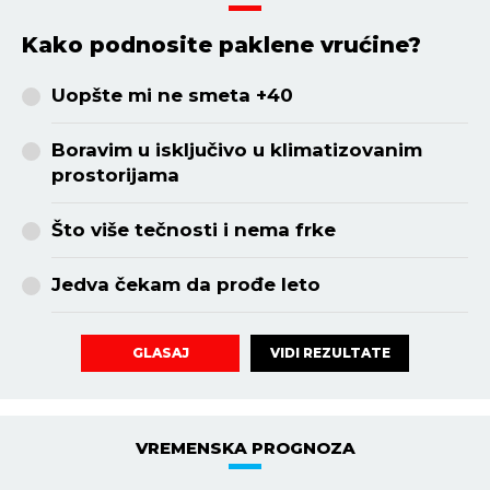
Kako podnosite paklene vrućine?
Uopšte mi ne smeta +40
Boravim u isključivo u klimatizovanim
prostorijama
Što više tečnosti i nema frke
Jedva čekam da prođe leto
VIDI REZULTATE
GLASAJ
VREMENSKA PROGNOZA