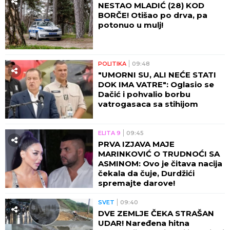
NESTAO MLADIĆ (28) KOD
BORČE! Otišao po drva, pa
potonuo u mulj!
POLITIKA
09:48
"UMORNI SU, ALI NEĆE STATI
DOK IMA VATRE": Oglasio se
Dačić i pohvalio borbu
vatrogasaca sa stihijom
ELITA 9
09:45
PRVA IZJAVA MAJE
MARINKOVIĆ O TRUDNOĆI SA
ASMINOM: Ovo je čitava nacija
čekala da čuje, Durdžići
spremajte darove!
SVET
09:40
DVE ZEMLJE ČEKA STRAŠAN
UDAR! Naređena hitna