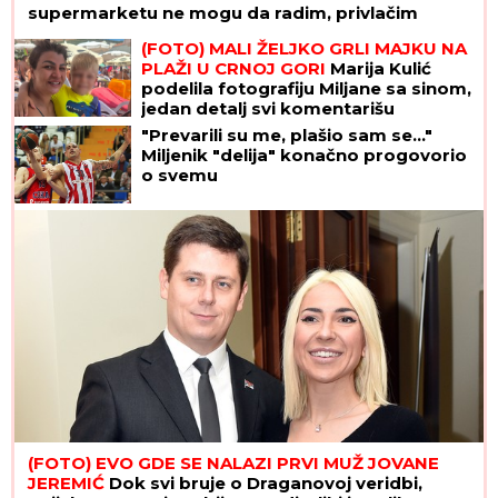
supermarketu ne mogu da radim, privlačim
ogromnu pažnju"
(FOTO) MALI ŽELJKO GRLI MAJKU NA
PLAŽI U CRNOJ GORI
Marija Kulić
podelila fotografiju Miljane sa sinom,
jedan detalj svi komentarišu
"Prevarili su me, plašio sam se..."
Miljenik "delija" konačno progovorio
o svemu
(FOTO) EVO GDE SE NALAZI PRVI MUŽ JOVANE
JEREMIĆ
Dok svi bruje o Draganovoj veridbi,