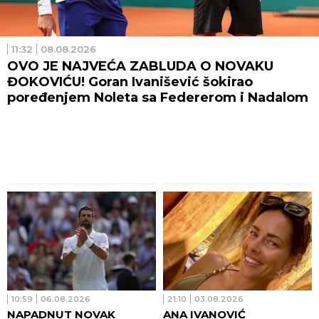
11:32
08.08.2026
OVO JE NAJVEĆA ZABLUDA O NOVAKU
ĐOKOVIĆU! Goran Ivanišević šokirao
poređenjem Noleta sa Federerom i Nadalom
10:59
06.08.2026
21:10
03.08.2026
NAPADNUT NOVAK
ANA IVANOVIĆ