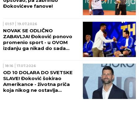
opsovao, pa zabrinuo
Đokovićeve fanove!
01:57
19.07.2026
NOVAK SE ODLIČNO
ZABAVLJA! Đoković ponovo
promenio sport - u OVOM
izdanju ga nikad do sada
nismo videli! (VIDEO)
18:16
17.07.2026
OD 10 DOLARA DO SVETSKE
SLAVE! Đoković šokirao
Amerikance - životna priča
koja nikog ne ostavlja
ravnodušnim! (VIDEO)