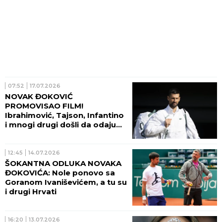
07:52
17.07.2026
NOVAK ĐOKOVIĆ
PROMOVISAO FILM!
Ibrahimović, Tajson, Infantino
i mnogi drugi došli da odaju
priznanje najboljem teniseru
svih vremena (FOTO)
12:45
14.07.2026
ŠOKANTNA ODLUKA NOVAKA
ĐOKOVIĆA: Nole ponovo sa
Goranom Ivaniševićem, a tu su
i drugi Hrvati
16:20
13.07.2026