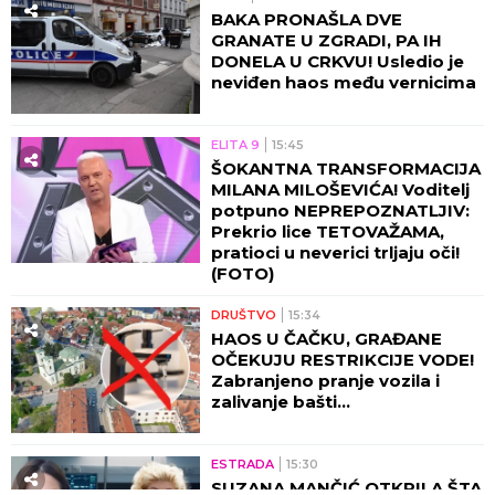
BAKA PRONAŠLA DVE
GRANATE U ZGRADI, PA IH
DONELA U CRKVU! Usledio je
neviđen haos među vernicima
ELITA 9
15:45
ŠOKANTNA TRANSFORMACIJA
MILANA MILOŠEVIĆA! Voditelj
potpuno NEPREPOZNATLJIV:
Prekrio lice TETOVAŽAMA,
pratioci u neverici trljaju oči!
(FOTO)
DRUŠTVO
15:34
HAOS U ČAČKU, GRAĐANE
OČEKUJU RESTRIKCIJE VODE!
Zabranjeno pranje vozila i
zalivanje bašti...
ESTRADA
15:30
SUZANA MANČIĆ OTKRILA ŠTA