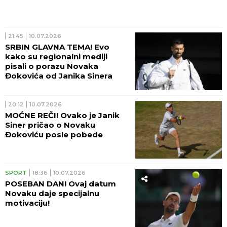
21:45
10.07.2026
SRBIN GLAVNA TEMA! Evo
kako su regionalni mediji
pisali o porazu Novaka
Đokovića od Janika Sinera
20:12
10.07.2026
MOĆNE REČI! Ovako je Janik
Siner pričao o Novaku
Đokoviću posle pobede
SPORT
18:36
10.07.2026
POSEBAN DAN! Ovaj datum
Novaku daje specijalnu
motivaciju!