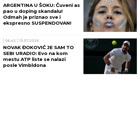
ARGENTINA U ŠOKU: Čuveni as
pao u doping skandalu!
Odmah je priznao sve i
ekspresno SUSPENDOVAN!
06:42
13.07.2026
NOVAK ĐOKOVIĆ JE SAM TO
SEBI URADIO: Evo na kom
mestu ATP liste se nalazi
posle Vimbldona