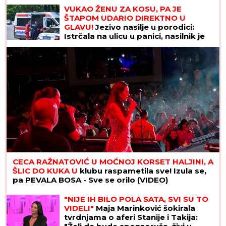
šta će tek biti u drugom"
VUKAO ŽENU ZA KOSU, PA JE
ŠTAPOM UDARIO DIREKTNO U
GLAVU!
Jezivo nasilje u porodici:
Istrčala na ulicu u panici, nasilnik je
stigao, prolaznici sprečili katastrofu
CECA RAŽNATOVIĆ U MOĆNOJ KORSET HALJINI, A
ŠLIC DO KUKA U
klubu raspametila sve! Izula se,
pa PEVALA BOSA - Sve se orilo (VIDEO)
"NIJE IH BILO POLA SATA, SVI SU TO
VIDELI"
Maja Marinković šokirala
tvrdnjama o aferi Stanije i Takija: