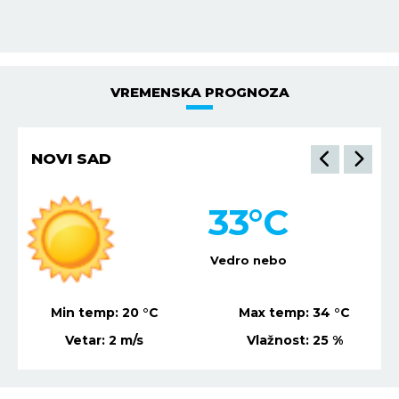
VREMENSKA PROGNOZA
NOVI SAD
33
°C
Vedro nebo
Min temp:
20
°C
Max temp:
34
°C
Vetar:
2
m/s
Vlažnost:
25
%