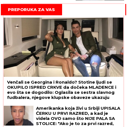
PREPORUKA ZA VAS
Venčali se Georgina i Ronaldo? Stotine ljudi se
OKUPILO ISPRED CRKVE da dočeka MLADENCE i
evo šta se dogodilo: Oglasila se sestra slavnog
fudbalera, njegove klupske obaveze ukazuju
samo na jedno
Amerikanka koja živi u Srbiji UPISALA
ĆERKU U PRVI RAZRED, a kad je
videla OVO samo što NIJE PALA SA
STOLICE: "Ako je to za prvi razred,