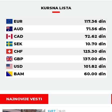
KURSNA LISTA
EUR
117.36
din
AUD
71.56
din
CAD
72.62
din
SEK
10.70
din
CHF
125.30
din
GBP
137.00
din
USD
101.82
din
BAM
60.00
din
NAJNOVIJE VESTI
SVET
16:01