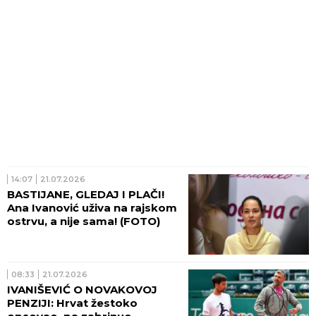
14:07
21.07.2026
BASTIJANE, GLEDAJ I PLAČI!
Ana Ivanović uživa na rajskom
ostrvu, a nije sama! (FOTO)
08:33
21.07.2026
IVANIŠEVIĆ O NOVAKOVOJ
PENZIJI: Hrvat žestoko