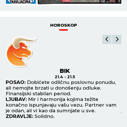
HOROSKOP
BIK
21.4 - 21.5
ka
POSAO:
Dobićete odličnu poslovnu ponudu,
P
ali nemojte brzati u donošenju odluke.
od
Finansijski stabilan period.
Ti
LJUBAV:
Mir i harmonija kojima težite
si
konačno ispunjavaju vašu vezu. Partner vam
L
je odan, ali vi kao da sumnjate u sve.
je
ZDRAVLJE:
Solidno.
ne
Z