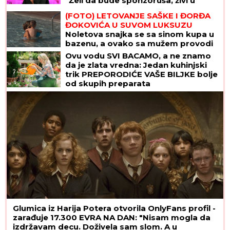
"Želi da bude sponzoruša, živi u
selendri"
(FOTO) LETOVANJE SAŠKE I ĐORĐA
ĐOKOVIĆA U SUVOM LUKSUZU
Noletova snajka se sa sinom kupa u
bazenu, a ovako sa mužem provodi
vreme na jahti
Ovu vodu SVI BACAMO, a ne znamo
da je zlata vredna: Jedan kuhinjski
trik PREPORODIĆE VAŠE BILJKE bolje
od skupih preparata
Glumica iz Harija Potera otvorila OnlyFans profil -
zarađuje 17.300 EVRA NA DAN: "Nisam mogla da
izdržavam decu. Doživela sam slom. A u