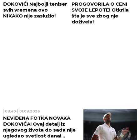
ĐOKOVIĆ! Najbolji teniser
PROGOVORILA O CENI
svih vremena ovo
SVOJE LEPOTE! Otkrila
NIKAKO nije zaslužio!
šta je sve zbog nje
doživela!
08:40
01.08.2026
NEVIĐENA FOTKA NOVAKA
ĐOKOVIĆA! Ovaj detalj iz
njegovog života do sada nije
ugledao svetlost dana!