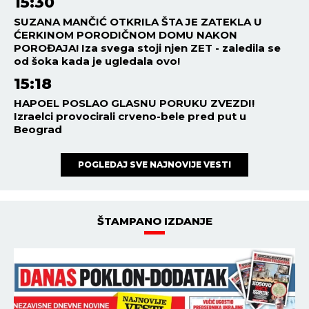
15:30
SUZANA MANČIĆ OTKRILA ŠTA JE ZATEKLA U
ĆERKINOM PORODIČNOM DOMU NAKON
POROĐAJA! Iza svega stoji njen ZET - zaledila se
od šoka kada je ugledala ovo!
15:18
HAPOEL POSLAO GLASNU PORUKU ZVEZDI!
Izraelci provocirali crveno-bele pred put u
Beograd
POGLEDAJ SVE NAJNOVIJE VESTI
ŠTAMPANO IZDANJE