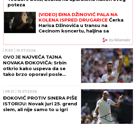
poteza
(VIDEO) ĐINA DŽINOVIĆ PALA NA
KOLENA ISPRED DRUGARICE
Ćerka
Harisa Džinovića u transu na
Cecinom koncertu, haljina sa
prorezima pokazala previše
by Aklamator
11:00
10.07.2026
OVO JE NAJVEĆA TAJNA
NOVAKA ĐOKOVIĆA: Srbin
otkrio kako uspeva da se
tako brzo oporavi posle
napornih mečeva
08:21
10.07.2026
ĐOKOVIĆ PROTIV SINERA PIŠE
ISTORIJU: Novak juri 25. grend
slem, ali nije samo to u igri