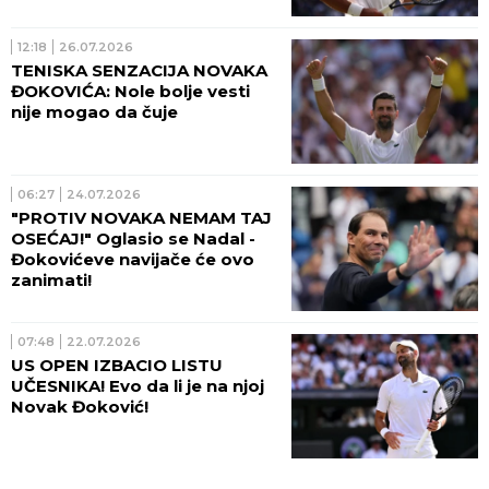
(FOTO)
12:18
26.07.2026
TENISKA SENZACIJA NOVAKA
ĐOKOVIĆA: Nole bolje vesti
nije mogao da čuje
06:27
24.07.2026
"PROTIV NOVAKA NEMAM TAJ
OSEĆAJ!" Oglasio se Nadal -
Đokovićeve navijače će ovo
zanimati!
07:48
22.07.2026
US OPEN IZBACIO LISTU
UČESNIKA! Evo da li je na njoj
Novak Đoković!