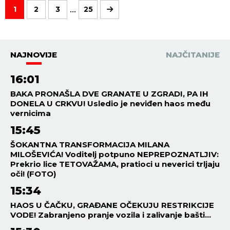
...
1
2
3
25
NAJNOVIJE
NAJČITANIJE
16:01
BAKA PRONAŠLA DVE GRANATE U ZGRADI, PA IH
DONELA U CRKVU! Usledio je neviđen haos među
vernicima
15:45
ŠOKANTNA TRANSFORMACIJA MILANA
MILOŠEVIĆA! Voditelj potpuno NEPREPOZNATLJIV:
Prekrio lice TETOVAŽAMA, pratioci u neverici trljaju
oči! (FOTO)
15:34
HAOS U ČAČKU, GRAĐANE OČEKUJU RESTRIKCIJE
VODE! Zabranjeno pranje vozila i zalivanje bašti...