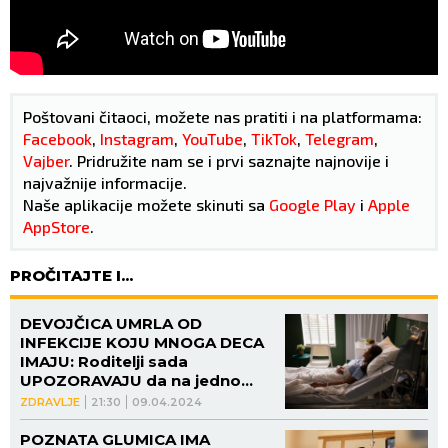
Poštovani čitaoci, možete nas pratiti i na platformama:
Facebook
,
Instagram
,
YouTube
,
TikTok
,
Telegram
,
Vajber
. Pridružite nam se i prvi saznajte najnovije i
najvažnije informacije.
Naše aplikacije možete skinuti sa
Google Play
i
Apple
AppStore
.
PROČITAJTE I...
DEVOJČICA UMRLA OD
INFEKCIJE KOJU MNOGA DECA
IMAJU: Roditelji sada
UPOZORAVAJU da na jedno
dobro obrate pažnju!
ZDRAVLJE
21:30
09.04.2024
POZNATA GLUMICA IMA