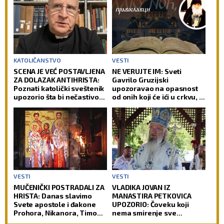
KATOLIČANSTVO
VESTI
SCENA JE VEĆ POSTAVLJENA
NE VERUJTE IM: Sveti
ZA DOLAZAK ANTIHRISTA:
Gavrilo Gruzijski
Poznati katolički sveštenik
upozoravao na opasnost
upozorio šta bi nečastivom
od onih koji će ići u crkvu, a
moglo da omogući kontrolu
ipak neće biti pravi hrišćani
nad čovečanstvom
VESTI
VESTI
MUČENIČKI POSTRADALI ZA
VLADIKA JOVAN IZ
HRISTA: Danas slavimo
MANASTIRA PETKOVICA
Svete apostole i đakone
UPOZORIO: Čoveku koji
Prohora, Nikanora, Timona
nema smirenje sve
i Parmena
propada