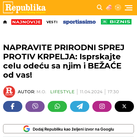
VESTI
NAPRAVITE PRIRODNI SPREJ
PROTIV KRPELJA: Isprskajte
celu odeću sa njim i BEŽAĆE
od vas!
AUTOR:
M.O.
LIFESTYLE
11.04.2024
17:30
Dodaj Republiku kao željeni izvor na Googlu