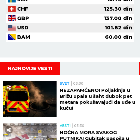
CHF
125.30
din
GBP
137.00
din
USD
101.82
din
BAM
60.00
din
NAJNOVIJE VESTI
SVET
03:30
NEZAPAMĆENO! Poljakinja u
Brižu upala u šaht dubok pet
metara pokušavajući da uđe u
kuću!
VESTI
03:30
NOĆNA MORA SVAKOG
PUTNIKA! Gubitak pasoša u