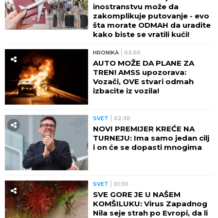
inostranstvu može da
zakomplikuje putovanje - evo
šta morate ODMAH da uradite
kako biste se vratili kući!
HRONIKA
03:00
AUTO MOŽE DA PLANE ZA
TREN! AMSS upozorava:
Vozači, OVE stvari odmah
izbacite iz vozila!
SVET
02:30
NOVI PREMIJER KREĆE NA
TURNEJU: Ima samo jedan cilj
i on će se dopasti mnogima
SVET
01:30
SVE GORE JE U NAŠEM
KOMŠILUKU: Virus Zapadnog
Nila seje strah po Evropi, da li