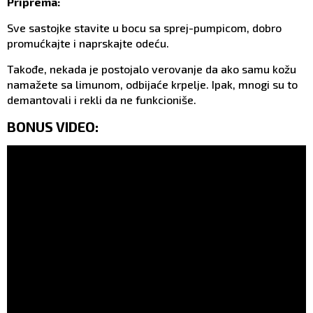
Priprema:
Sve sastojke stavite u bocu sa sprej-pumpicom, dobro
promućkajte i naprskajte odeću.
Takođe, nekada je postojalo verovanje da ako samu kožu
namažete sa limunom, odbijaće krpelje. Ipak, mnogi su to
demantovali i rekli da ne funkcioniše.
BONUS VIDEO: