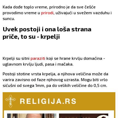
Kada dođe toplo vreme, prirodno je da sve češće
provodimo vreme u
prirodi
, uživajući u svežem vazduhu i
suncu.
Uvek postoji i ona loša strana
priče, to su - krpelji
Krpelji su sitni
paraziti
koji se hrane krvlju domaćina -
uglavnom krvlju ljudi, pasa i mačaka.
Postoji stotine vrsta krpelja, a njihova veličina može da
varira zavisno od faze njihovog uzrasta. Mogu biti vrlo
sićušni od svega 1mm, pa do velikih veličine do 0,5 cm.