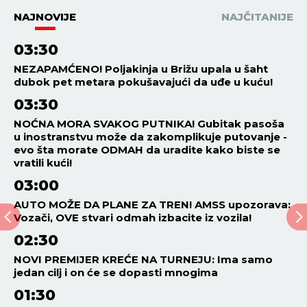
NAJNOVIJE
NAJČITANIJE
03:30
NEZAPAMĆENO! Poljakinja u Brižu upala u šaht
dubok pet metara pokušavajući da uđe u kuću!
03:30
NOĆNA MORA SVAKOG PUTNIKA! Gubitak pasoša
u inostranstvu može da zakomplikuje putovanje -
evo šta morate ODMAH da uradite kako biste se
vratili kući!
03:00
AUTO MOŽE DA PLANE ZA TREN! AMSS upozorava:
Vozači, OVE stvari odmah izbacite iz vozila!
02:30
NOVI PREMIJER KREĆE NA TURNEJU: Ima samo
jedan cilj i on će se dopasti mnogima
01:30