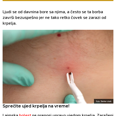
Ljudi se od davnina bore sa njima, a često se ta borba
završi bezuspešno jer ne tako retko čovek se zarazi od
krpelja.
Foto: Shutterstock
Sprečite ujed krpelja na vreme!
Lajmska
bolest
se prenosi upravo ujedom krpelja. Zaraženi