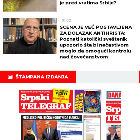
je pred vratima Srbije?
01:02
SCENA JE VEĆ POSTAVLJENA
ZA DOLAZAK ANTIHRISTA:
Poznati katolički sveštenik
upozorio šta bi nečastivom
moglo da omogući kontrolu
nad čovečanstvom
ŠTAMPANA IZDANJA