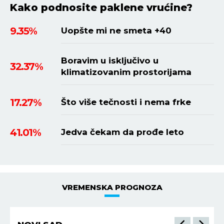
Kako podnosite paklene vrućine?
9.35%
Uopšte mi ne smeta +40
Boravim u isključivo u
32.37%
klimatizovanim prostorijama
17.27%
Što više tečnosti i nema frke
41.01%
Jedva čekam da prođe leto
VREMENSKA PROGNOZA