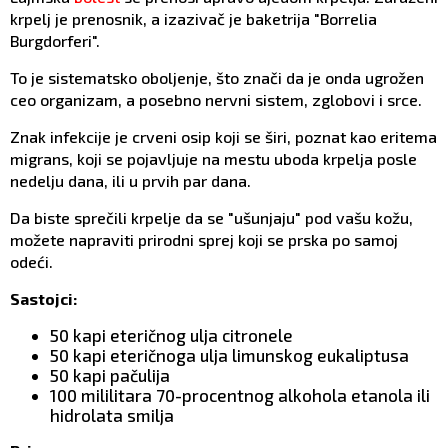
krpelj je prenosnik, a izazivač je baketrija "Borrelia
Burgdorferi".
To je sistematsko oboljenje, što znači da je onda ugrožen
ceo organizam, a posebno nervni sistem, zglobovi i srce.
Znak infekcije je crveni osip koji se širi, poznat kao eritema
migrans, koji se pojavljuje na mestu uboda krpelja posle
nedelju dana, ili u prvih par dana.
Da biste sprečili krpelje da se "ušunjaju" pod vašu kožu,
možete napraviti prirodni sprej koji se prska po samoj
odeći.
Sastojci:
50 kapi eteričnog ulja citronele
50 kapi eteričnoga ulja limunskog eukaliptusa
50 kapi pačulija
100 mililitara 70-procentnog alkohola etanola ili
hidrolata smilja