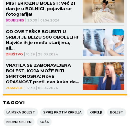
MISTERIOZNU BOLEST: Već 21
dan je u BOLNICI, pojavila se
fotografija!
ŠOUBIZNIS
20:30
01.04.2024
OD OVE TEŠKE BOLESTI U
SRBIJI JE BLIZU 500 OBOLELIH!
Najviše ih je među starijima,
ali...
DRUŠTVO
10:39
28.03.2024
VRATILA SE ZABORAVLJENA
BOLEST, KOJA MOŽE BITI
SMRTONOSNA: Nova
OPASNOST preti, evo kako da
se ZAŠTITITE!
ZDRAVLJE
17:30
06.03.2024
TAGOVI
LAJMSKA BOLEST
SPREJ PROTIV KRPELJA
KRPELJI
BOLEST
NERVNI SISTEM
KOŽA