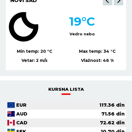
NIŠ
°C
20
°
o nebo
Vedro neb
ax temp:
34
°C
Min temp:
21
°C
Max t
Vlažnost:
46
%
Vetar:
1
m/s
Vlažn
KURSNA LISTA
EUR
117.36
din
AUD
71.56
din
CAD
72.62
din
SEK
10.70
din