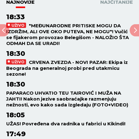
NAJNOVIJE
NAJČITANIJE
18:33
"MEĐUNARODNE PRITISKE MOGU DA
UŽIVO
IZDRŽIM, ALI OVE OKO PUTEVA, NE MOGU"! Vučić
se fijakerom provozao Belegišom - NALOŽIO ŠTA
ODMAH DA SE URADI!
18:30
CRVENA ZVEZDA - NOVI PAZAR: Ekipa iz
UŽIVO
Beograda na generalnoj probi pred utakmicu
sezone!
18:30
PAPARACO UHVATIO TEU TAIROVIĆ I MUŽA NA
JAHTI! Nakon jezive saobraćajke razmenjuju
nežnosti, evo kako sada izgledaju (FOTO+VIDEO)
18:05
UŽAS! Povređena dva radnika u fabrici u Kikindi!
17:49