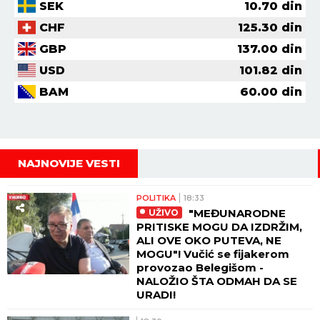
SEK
10.70
din
CHF
125.30
din
GBP
137.00
din
USD
101.82
din
BAM
60.00
din
NAJNOVIJE VESTI
POLITIKA
18:33
"MEĐUNARODNE
UŽIVO
PRITISKE MOGU DA IZDRŽIM,
ALI OVE OKO PUTEVA, NE
MOGU"! Vučić se fijakerom
provozao Belegišom -
NALOŽIO ŠTA ODMAH DA SE
URADI!