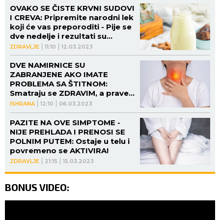
OVAKO SE ČISTE KRVNI SUDOVI
I CREVA: Pripremite narodni lek
koji će vas preporoditi - Pije se
dve nedelje i rezultati su
fenomenalni!
ZDRAVLJE
11:10
12.03.2023
DVE NAMIRNICE SU
ZABRANJENE AKO IMATE
PROBLEMA SA ŠTITNOM:
Smatraju se ZDRAVIM, a prave
HAOS "Nismo znali šta se
ISHRANA
12:10
06.03.2023
dešava, rezultati su
NEKONTROLISANO skočili"
PAZITE NA OVE SIMPTOME -
NIJE PREHLADA I PRENOSI SE
POLNIM PUTEM: Ostaje u telu i
povremeno se AKTIVIRA!
ZDRAVLJE
21:15
15.03.2023
BONUS VIDEO: