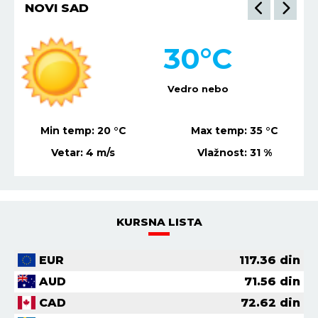
NOVI SAD
30
°C
Vedro nebo
Min temp:
20
°C
Max temp:
35
°C
Vetar:
4
m/s
Vlažnost:
31
%
KURSNA LISTA
EUR
117.36
din
AUD
71.56
din
CAD
72.62
din