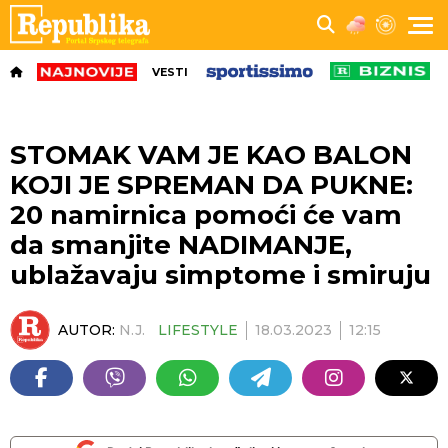
VESTI
STOMAK VAM JE KAO BALON
KOJI JE SPREMAN DA PUKNE:
20 namirnica pomoći će vam
da smanjite NADIMANJE,
ublažavaju simptome i smiruju
AUTOR:
N.J.
LIFESTYLE
18.03.2023
12:15