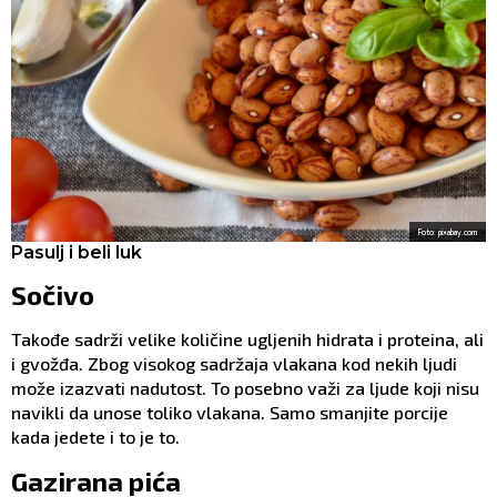
Foto: pixabay.com
Pasulj i beli luk
Sočivo
Takođe sadrži velike količine ugljenih hidrata i proteina, ali
i gvožđa. Zbog visokog sadržaja vlakana kod nekih ljudi
može izazvati nadutost. To posebno važi za ljude koji nisu
navikli da unose toliko vlakana. Samo smanjite porcije
kada jedete i to je to.
Gazirana pića