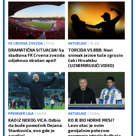
FK CRVENA ZVEZDA
17:12
AKTUELNO
15:20
DRAMATIČNA SITUACIJA! Sa
TORCIDA VS BBB: Novi
stadiona FK Crvena zvezda
snimak jezive tuče zgrozio
odjeknuo strašan apel!
čak i Hrvatsku
(UZNEMIRUJUĆI VIDEO)
PREMIJER LIGA
14:52
AKTUELNO
13:54
KAO IZ NEKOG VICA: Odbio
KO JE BIO HORHE MESI?
da bude pomoćnik Dejana
Leov otac je ovim
Stankovića, evo gde je
genijalnim potezom
završio!
promenio istoriju fudbala