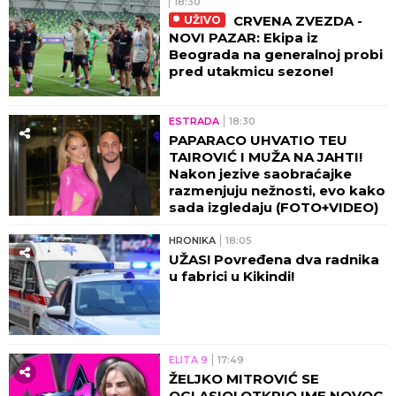
18:30
CRVENA ZVEZDA -
UŽIVO
NOVI PAZAR: Ekipa iz
Beograda na generalnoj probi
pred utakmicu sezone!
ESTRADA
18:30
PAPARACO UHVATIO TEU
TAIROVIĆ I MUŽA NA JAHTI!
Nakon jezive saobraćajke
razmenjuju nežnosti, evo kako
sada izgledaju (FOTO+VIDEO)
HRONIKA
18:05
UŽAS! Povređena dva radnika
u fabrici u Kikindi!
ELITA 9
17:49
ŽELJKO MITROVIĆ SE
OGLASIO! OTKRIO IME NOVOG