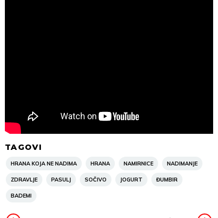
TAGOVI
HRANA KOJA NE NADIMA
HRANA
NAMIRNICE
NADIMANJE
ZDRAVLJE
PASULJ
SOČIVO
JOGURT
ĐUMBIR
BADEMI