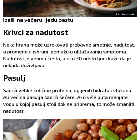
Foto: Shutterstock
Izašli na večeru i jedu pastu
Krivci za nadutost
Neka hrana može uzrokovati probavne smetnje, nadutost,
a promene u ishrani pomažu u ublažavanju simptoma.
Nadutost je veoma česta, a oko 30 odsto ljudi kaže da je
nekada doživljava.
Pasulj
Sadrži velike količine proteina, ugljenih hidrata i vlakana.
Ali većina pasulja sadrži šećere. Ako više puta menjate
vodu u kojoj pasulj stoji dok se priprema, to može smanjiti
nadutost.