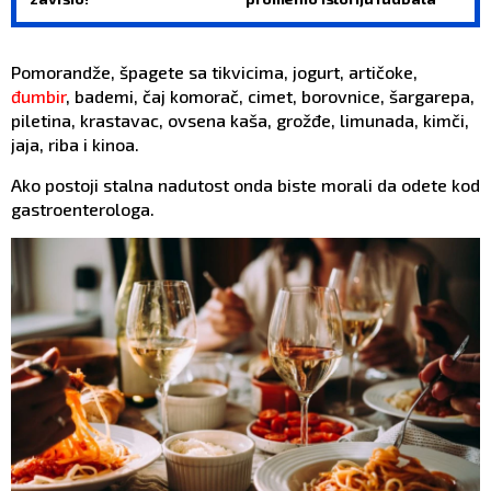
Pomorandže, špagete sa tikvicima, jogurt, artičoke,
đumbir
, bademi, čaj komorač, cimet, borovnice, šargarepa,
piletina, krastavac, ovsena kaša, grožđe, limunada, kimči,
jaja, riba i kinoa.
Ako postoji stalna nadutost onda biste morali da odete kod
gastroenterologa.