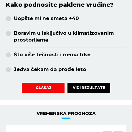
Kako podnosite paklene vrućine?
Uopšte mi ne smeta +40
Boravim u isključivo u klimatizovanim
prostorijama
Što više tečnosti i nema frke
Jedva čekam da prođe leto
VIDI REZULTATE
GLASAJ
VREMENSKA PROGNOZA