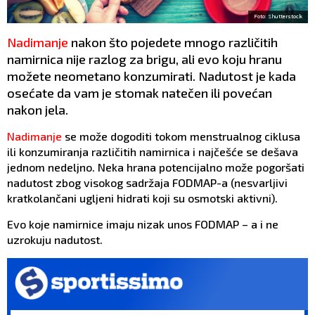
Foto: Shutterstock
Nadimanje
nakon što pojedete mnogo različitih
namirnica nije razlog za brigu, ali evo koju hranu
možete neometano konzumirati. Nadutost je kada
osećate da vam je stomak natečen ili povećan
nakon jela.
Nadimanje
se može dogoditi tokom menstrualnog ciklusa
ili konzumiranja različitih namirnica i najčešće se dešava
jednom nedeljno. Neka hrana potencijalno može pogoršati
nadutost zbog visokog sadržaja FODMAP-a (nesvarljivi
kratkolančani ugljeni hidrati koji su osmotski aktivni).
Evo koje namirnice imaju nizak unos FODMAP – a i ne
uzrokuju nadutost.