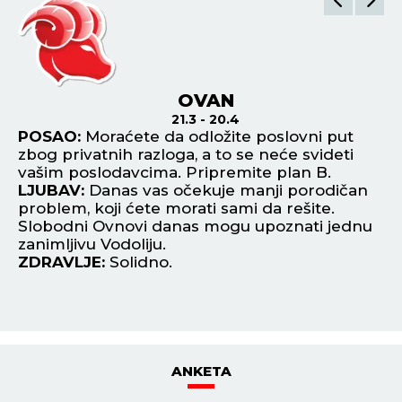
OVAN
21.3 - 20.4
na
POSAO:
Moraćete da odložite poslovni put
P
i
zbog privatnih razloga, a to se neće svideti
sa
i.
vašim poslodavcima. Pripremite plan B.
st
LJUBAV:
Danas vas očekuje manji porodičan
ne
problem, koji ćete morati sami da rešite.
L
Slobodni Ovnovi danas mogu upoznati jednu
fi
zanimljivu Vodoliju.
bu
ZDRAVLJE:
Solidno.
k
Z
ANKETA