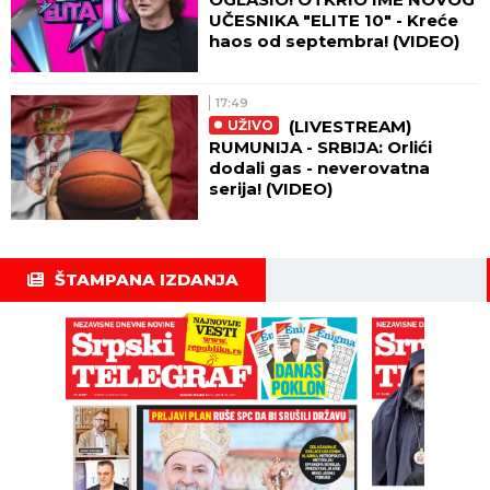
UČESNIKA "ELITE 10" - Kreće
haos od septembra! (VIDEO)
17:49
(LIVESTREAM)
UŽIVO
RUMUNIJA - SRBIJA: Orlići
dodali gas - neverovatna
serija! (VIDEO)
ŠTAMPANA IZDANJA