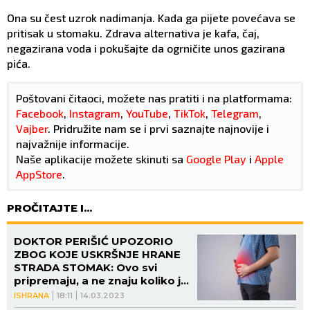
Ona su čest uzrok nadimanja. Kada ga pijete povećava se
pritisak u stomaku. Zdrava alternativa je kafa, čaj,
negazirana voda i pokušajte da ogrničite unos gazirana
pića.
Poštovani čitaoci, možete nas pratiti i na platformama:
Facebook
,
Instagram
,
YouTube
,
TikTok
,
Telegram
,
Vajber
. Pridružite nam se i prvi saznajte najnovije i
najvažnije informacije.
Naše aplikacije možete skinuti sa
Google Play
i
Apple
AppStore
.
PROČITAJTE I...
DOKTOR PERIŠIĆ UPOZORIO
ZBOG KOJE USKRŠNJE HRANE
STRADA STOMAK: Ovo svi
pripremaju, a ne znaju koliko je
ŠTETNO!
ISHRANA
18:11
14.03.2023