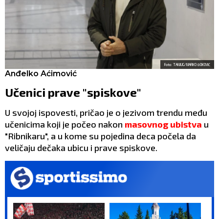
Foto: TANJUG/MARKO ĐOKOVIĆ
Anđelko Aćimović
Učenici prave "spiskove"
U svojoj ispovesti, pričao je o jezivom trendu među
učenicima koji je počeo nakon
masovnog ubistva
u
"Ribnikaru", a u kome su pojedina deca počela da
veličaju dečaka ubicu i prave spiskove.