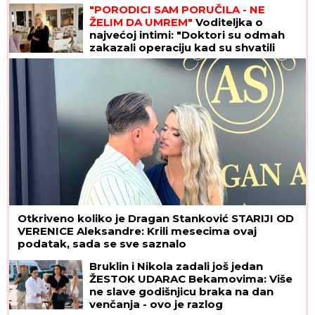
PONAVLJA ISTE GREŠKE!
"PORODICI SAM PORUČILA - NE
ŽELIM DA UMREM"
Voditeljka o
najvećoj intimi: "Doktori su odmah
zakazali operaciju kad su shvatili
stanje stvari", ovo je samo jednom
pričala
Otkriveno koliko je Dragan Stanković STARIJI OD
VERENICE Aleksandre: Krili mesecima ovaj
podatak, sada se sve saznalo
Bruklin i Nikola zadali još jedan
ŽESTOK UDARAC Bekamovima: Više
ne slave godišnjicu braka na dan
venčanja - ovo je razlog