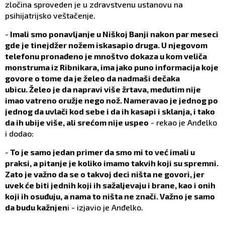
zločina sproveden je u zdravstvenu ustanovu na
psihijatrijsko veštačenje.
-
Imali smo ponavljanje u Niškoj Banji nakon par meseci
gde je tinejdžer nožem iskasapio druga. U njegovom
telefonu pronađeno je mnoštvo dokaza u kom veliča
monstruma iz Ribnikara, ima jako puno informacija koje
govore o tome da je želeo da nadmaši dečaka
ubicu. Želeo je da napravi više žrtava, međutim nije
imao vatreno oružje nego nož. Nameravao je jednog po
jednog da uvlači kod sebe i da ih kasapi i sklanja, i tako
da ih ubije više, ali srećom nije uspeo
- rekao je Anđelko
i dodao:
-
To je samo jedan primer da smo mi to već imali u
praksi, a pitanje je koliko imamo takvih koji su spremni.
Zato je važno da se o takvoj deci ništa ne govori, jer
uvek će biti jednih koji ih sažaljevaju i brane, kao i onih
koji ih osuđuju, a nama to ništa ne znači. Važno je samo
da budu kažnjen
i - izjavio je Anđelko.