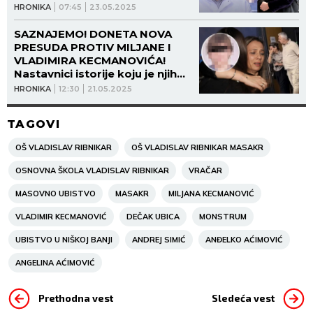
Ribnikara! SVI DOKAZI PROTIV
HRONIKA
07:45
23.05.2025
MAJKE I OCA!
SAZNAJEMO! DONETA NOVA
PRESUDA PROTIV MILJANE I
VLADIMIRA KECMANOVIĆA!
Nastavnici istorije koju je njihov
sin UPUCAO dužni da isplate
HRONIKA
12:30
21.05.2025
6,9 miliona dinara!
TAGOVI
OŠ VLADISLAV RIBNIKAR
OŠ VLADISLAV RIBNIKAR MASAKR
OSNOVNA ŠKOLA VLADISLAV RIBNIKAR
VRAČAR
MASOVNO UBISTVO
MASAKR
MILJANA KECMANOVIĆ
VLADIMIR KECMANOVIĆ
DEČAK UBICA
MONSTRUM
UBISTVO U NIŠKOJ BANJI
ANDREJ SIMIĆ
ANĐELKO AĆIMOVIĆ
ANGELINA AĆIMOVIĆ
Prethodna vest
Sledeća vest