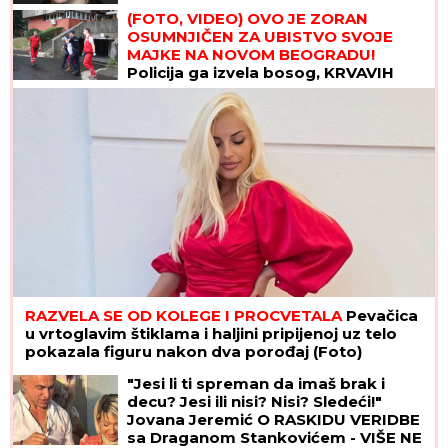
(FOTO, VIDEO) OVO JE ZORAN
OSUMNJIČEN ZA UBISTVO SVOJE
MAJKE NA NOVOM BEOGRADU!
Policija ga izvela bosog, KRVAVIH
nogu sa lisicama na rukama, ušao u
kola Hitne pomoći
RAZVELA SE OD KOLEGE I PROCVETALA
Pevačica
u vrtoglavim štiklama i haljini pripijenoj uz telo
pokazala figuru nakon dva porođaj (Foto)
"Jesi li ti spreman da imaš brak i
decu? Jesi ili nisi? Nisi? Sledeći!"
Jovana Jeremić O RASKIDU VERIDBE
sa Draganom Stankovićem - VIŠE NE