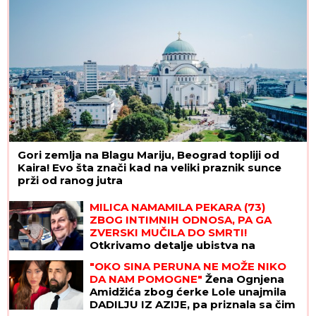
Gori zemlja na Blagu Mariju, Beograd topliji od
Kaira! Evo šta znači kad na veliki praznik sunce
prži od ranog jutra
MILICA NAMAMILA PEKARA (73)
ZBOG INTIMNIH ODNOSA, PA GA
ZVERSKI MUČILA DO SMRTI!
Otkrivamo detalje ubistva na
Karaburmi koji LEDE KRV: Izdahnuo u
"OKO SINA PERUNA NE MOŽE NIKO
najgorim mukama dok su ga
DA NAM POMOGNE"
Žena Ognjena
osumnjičeni pljačkali
Amidžića zbog ćerke Lole unajmila
DADILJU IZ AZIJE, pa priznala sa čim