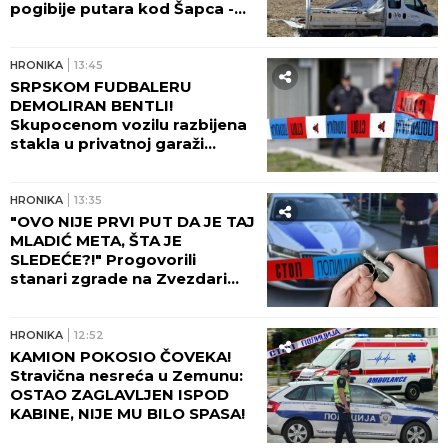
pogibije putara kod Šapca -
tužilaštvo odmah zatražilo
pritvor!
HRONIKA
13:45
SRPSKOM FUDBALERU
DEMOLIRAN BENTLI!
Skupocenom vozilu razbijena
stakla u privatnoj garaži
luksuznog naselja!
HRONIKA
13:35
"OVO NIJE PRVI PUT DA JE TAJ
MLADIĆ META, ŠTA JE
SLEDEĆE?!" Progovorili
stanari zgrade na Zvezdari
gde je bačena bomba:
Tragedija sprečena SAMO
ZBOG OVOGA!
HRONIKA
12:52
KAMION POKOSIO ČOVEKA!
Stravična nesreća u Zemunu:
OSTAO ZAGLAVLJEN ISPOD
KABINE, NIJE MU BILO SPASA!