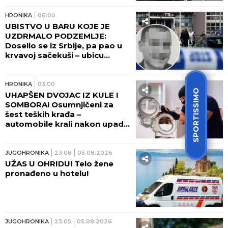
HRONIKA
06:00
UBISTVO U BARU KOJE JE
UZDRMALO PODZEMLJE:
Doselio se iz Srbije, pa pao u
krvavoj sačekuši – ubicu
otkrio kapetan posle jezivog
zločina
HRONIKA
03:00
SPORTISSIMO
UHAPŠEN DVOJAC IZ KULE I
SOMBORA! Osumnjičeni za
šest teških krađa –
automobile krali nakon upada
u kuće vlasnika
JUGOHRONIKA
23:08
05.08.2026
UŽAS U OHRIDU! Telo žene
pronađeno u hotelu!
JUGOHRONIKA
23:05
05.08.2026