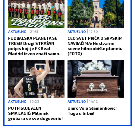
AKTUELNO
21:31
AKTUELNO
17:30
FUDBALSKA PLANETA SE
CEO SVET PRIČA O SRPSKIM
TRESE! Drugi STRAŠAN
NAVIJAČIMA: Nestvarne
potpis koji je FK Real
scene hitno obišle planetu
Madrid izveo znači samo
(FOTO)
jedno: Titula Lige
šampiona je obaveza!
AKTUELNO
16:23
AKTUELNO
14:12
POTPISUJE ALEN
Umro Voja Stamenković!
SMAILAGIĆ: Miljenik
Tuga u Srbiji!
grobara se sve dogovorio!