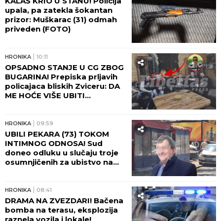
KALAŠ KRIO U STANU! Policija
upala, pa zatekla šokantan
prizor: Muškarac (31) odmah
priveden (FOTO)
HRONIKA
10:11
OPSADNO STANJE U CG ZBOG
BUGARINA! Prepiska prljavih
policajaca bliskih Zviceru: DA
ME HOĆE VIŠE UBITI...
HRONIKA
09:59
UBILI PEKARA (73) TOKOM
INTIMNOG ODNOSA! Sud
doneo odluku u slučaju troje
osumnjičenih za ubistvo na
Karaburmi - detalji zločina
LEDE KRV U ŽILAMA!
HRONIKA
08:41
DRAMA NA ZVEZDARI! Bačena
bomba na terasu, eksplozija
raznela vozila i lokale!