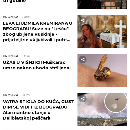
tri godine
HRONIKA
20:16
LEPA LJUDMILA KREMIRANA U
BEOGRADU! Suze na "Lešću"
zbog ubijene Ruskinje -
prijatelji se uključivali i putem
video-linka!
HRONIKA
19:36
UŽAS U VIŠNJICI! Muškarac
umro nakon uboda stršljena!
HRONIKA
19:25
VATRA STIGLA DO KUĆA, GUST
DIM SE VIDI I IZ BEOGRADA!
Alarmantno stanje u
Deliblatskoj peščari!