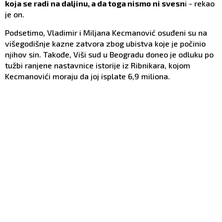
koja se radi na daljinu, a da toga nismo ni svesn
i - rekao
je on.
Podsetimo, Vladimir i Miljana Kecmanović osuđeni su na
višegodišnje kazne zatvora zbog ubistva koje je počinio
njihov sin. Takođe, Viši sud u Beogradu doneo je odluku po
tužbi ranjene nastavnice istorije iz Ribnikara, kojom
Kecmanovići moraju da joj isplate 6,9 miliona.