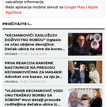
najvažnije informacije.
Naše aplikacije možete skinuti sa
Google Play
i
Apple
AppStore
.
PROČITAJTE I...
"KECMANOVIĆI ZASLUŽUJU
DOŽIVOTNU ROBIJU" Oglasio
se otac ubijene devojčice:
Dečak-ubica ne sme da boravi
među ljudima!
HRONIKA
07:45
24.05.2025
PRVA REAKCIJA RANJENE
NASTAVNICE NA PRESUDU
KECMANOVIĆIMA ZA MASAKR:
Advokat sve kazao, za nju je
bolno previše!
HRONIKA
10:00
23.05.2025
"VLADIMIR KECMANOVIĆ VODI
UNUTRAŠNJU BORBU SA
SOBOM" Novi detalji presude
roditeljima dečaka-ubice iz