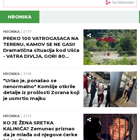
by Aklamator
HRONIKA
HRONIKA
21:17
PREKO 100 VATROGASACA NA
TERENU, KAMOV SE NE GASI!
Dramatična situacija kod Ušća
- VATRA DIVLJA, GORI 80
HEKTARA ŠUMA! (FOTO,
VIDEO)
HRONIKA
21:16
"Urlao je, ponašao se
nenormalno" Komšije otkrile
detalje iz prošlosti Zorana koji
je usmrtio majku
HRONIKA
21:13
KO JE ŽENA SRETKA
KALINIĆA? Zemunac priznao
da je mlađa od njegove ćerke