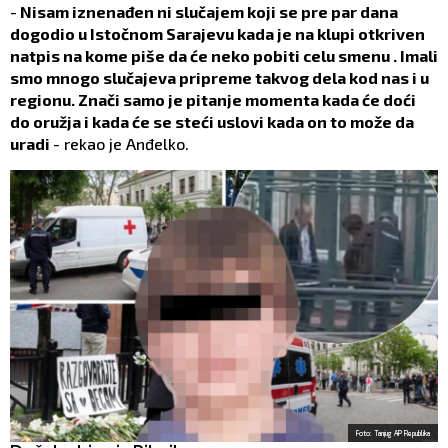
-
Nisam iznenađen ni slučajem koji se pre par dana
dogodio u Istočnom Sarajevu kada je na klupi otkriven
natpis na kome piše da će neko pobiti celu smenu . Imali
smo mnogo slučajeva pripreme takvog dela kod nas i u
regionu. Znači samo je pitanje momenta kada će doći
do oružja i kada će se steći uslovi kada on to može da
uradi
- rekao je Anđelko.
Foto: Tanjug AP Republika