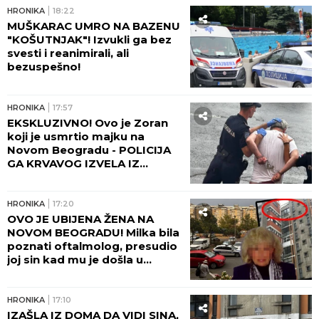
HRONIKA
18:22
MUŠKARAC UMRO NA BAZENU
"KOŠUTNJAK"! Izvukli ga bez
svesti i reanimirali, ali
bezuspešno!
HRONIKA
17:57
EKSKLUZIVNO! Ovo je Zoran
koji je usmrtio majku na
Novom Beogradu - POLICIJA
GA KRVAVOG IZVELA IZ
STANA! (FOTO, VIDEO)
HRONIKA
17:20
OVO JE UBIJENA ŽENA NA
NOVOM BEOGRADU! Milka bila
poznati oftalmolog, presudio
joj sin kad mu je došla u
posetu! (FOTO, VIDEO)
HRONIKA
17:10
IZAŠLA IZ DOMA DA VIDI SINA,