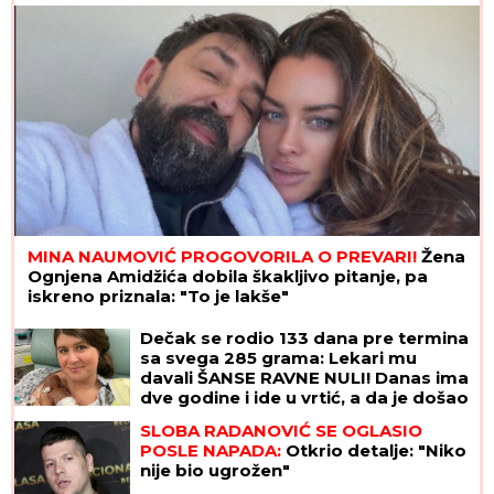
se suočavaju u domu! (FOTO)
MINA NAUMOVIĆ PROGOVORILA O PREVARI!
Žena
Ognjena Amidžića dobila škakljivo pitanje, pa
iskreno priznala: "To je lakše"
Dečak se rodio 133 dana pre termina
sa svega 285 grama: Lekari mu
davali ŠANSE RAVNE NULI! Danas ima
dve godine i ide u vrtić, a da je došao
na svet DAN RANIJE, sudbina bi imala
SLOBA RADANOVIĆ SE OGLASIO
mnogo lošiji scenario
POSLE NAPADA:
Otkrio detalje: "Niko
nije bio ugrožen"