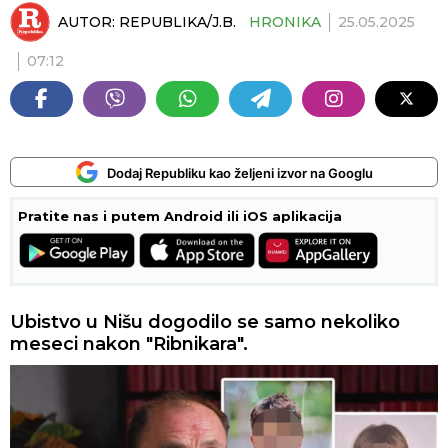
AUTOR:
REPUBLIKA/J.B.
HRONIKA
25.05.2025
07:12
Dodaj Republiku kao željeni izvor na Googlu
Pratite nas i putem Android ili iOS aplikacija
Ubistvo u Nišu dogodilo se samo nekoliko
meseci nakon "Ribnikara".