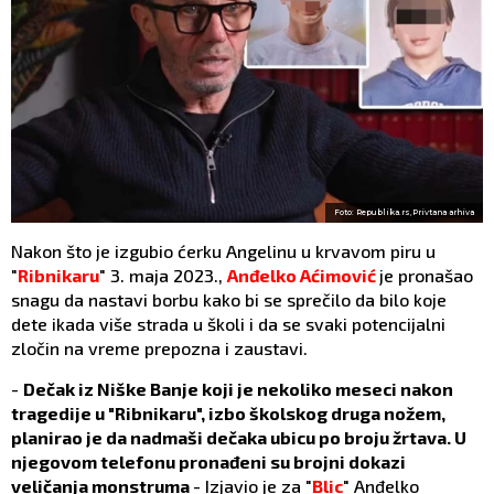
Foto: Republika.rs,Privtana arhiva
Nakon što je izgubio ćerku Angelinu u krvavom piru u
"
Ribnikaru
" 3. maja 2023.,
Anđelko Aćimović
je pronašao
snagu da nastavi borbu kako bi se sprečilo da bilo koje
dete ikada više strada u školi i da se svaki potencijalni
zločin na vreme prepozna i zaustavi.
-
Dečak iz Niške Banje koji je nekoliko meseci nakon
tragedije u "Ribnikaru", izbo školskog druga nožem,
planirao je da nadmaši dečaka ubicu po broju žrtava. U
njegovom telefonu pronađeni su brojni dokazi
veličanja monstruma
- Izjavio je za "
Blic
" Anđelko