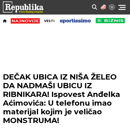
VESTI
DEČAK UBICA IZ NIŠA ŽELEO
DA NADMAŠI UBICU IZ
RIBNIKARA! Ispovest Anđelka
Aćimovića: U telefonu imao
materijal kojim je veličao
MONSTRUMA!