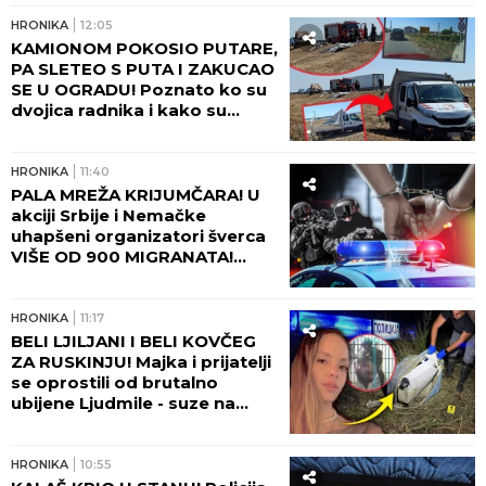
HRONIKA
12:05
KAMIONOM POKOSIO PUTARE,
PA SLETEO S PUTA I ZAKUCAO
SE U OGRADU! Poznato ko su
dvojica radnika i kako su
poginula na putu kod Šapca!
(FOTO)
HRONIKA
11:40
PALA MREŽA KRIJUMČARA! U
akciji Srbije i Nemačke
uhapšeni organizatori šverca
VIŠE OD 900 MIGRANATA!
Uzimali i do 10.000 evra po
osobi - ovako je sve
funkcionisalo!
HRONIKA
11:17
BELI LJILJANI I BELI KOVČEG
ZA RUSKINJU! Majka i prijatelji
se oprostili od brutalno
ubijene Ljudmile - suze na
Lešću!
HRONIKA
10:55