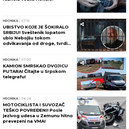
HRONIKA
07:15
UBISTVO KOJE JE ŠOKIRALO
SRBIJU! Sveštenik lopatom
ubio Nebojšu tokom
odvikavanja od droge, tvrdio
da ga je SPASAO!
HRONIKA
07:00
KAMION SMRSKAO DVOJICU
PUTARA! Čitajte u Srpskom
telegrafu!
HRONIKA
06:26
MOTOCIKLISTA I SUVOZAČ
TEŠKO POVREĐENI! Posle
jezivog udesa u Zemunu hitno
prevezeni na VMA!