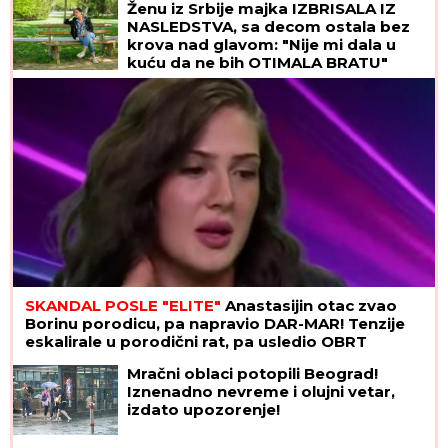
Ženu iz Srbije majka IZBRISALA IZ
NASLEDSTVA, sa decom ostala bez
krova nad glavom: "Nije mi dala u
kuću da ne bih OTIMALA BRATU"
SKANDAL POSLE "ELITE"
Anastasijin otac zvao
Borinu porodicu, pa napravio DAR-MAR! Tenzije
eskalirale u porodični rat, pa usledio OBRT
Mračni oblaci potopili Beograd!
Iznenadno nevreme i olujni vetar,
izdato upozorenje!