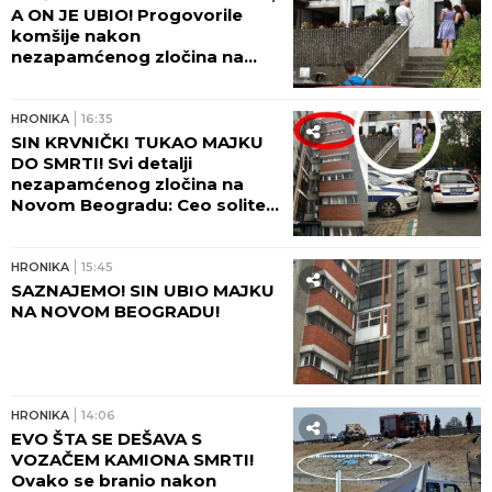
A ON JE UBIO! Progovorile
komšije nakon
nezapamćenog zločina na
Novom Beogradu:
Zapomagala je na sav glas
HRONIKA
16:35
SIN KRVNIČKI TUKAO MAJKU
DO SMRTI! Svi detalji
nezapamćenog zločina na
Novom Beogradu: Ceo soliter
u šoku!
HRONIKA
15:45
SAZNAJEMO! SIN UBIO MAJKU
NA NOVOM BEOGRADU!
HRONIKA
14:06
EVO ŠTA SE DEŠAVA S
VOZAČEM KAMIONA SMRTI!
Ovako se branio nakon