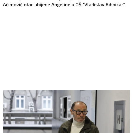
Aćimović otac ubijene Angeline u OŠ "Vladislav Ribnikar".