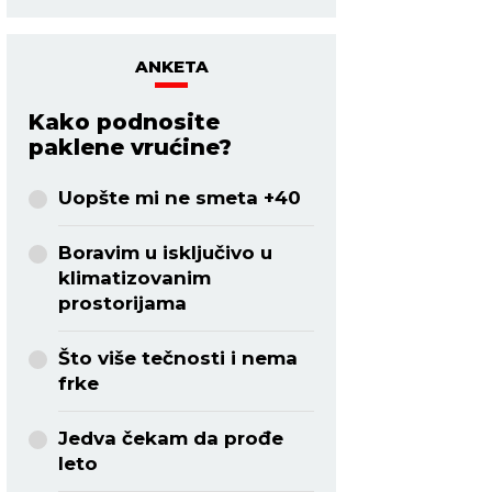
ANKETA
Kako podnosite
paklene vrućine?
Uopšte mi ne smeta +40
Boravim u isključivo u
klimatizovanim
prostorijama
Što više tečnosti i nema
frke
Jedva čekam da prođe
leto