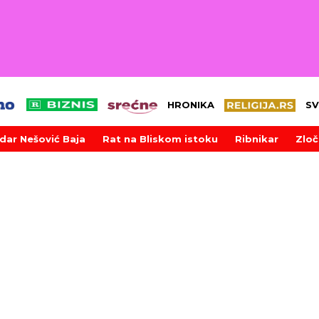
HRONIKA
SV
dar Nešović Baja
Rat na Bliskom istoku
Ribnikar
Zloč