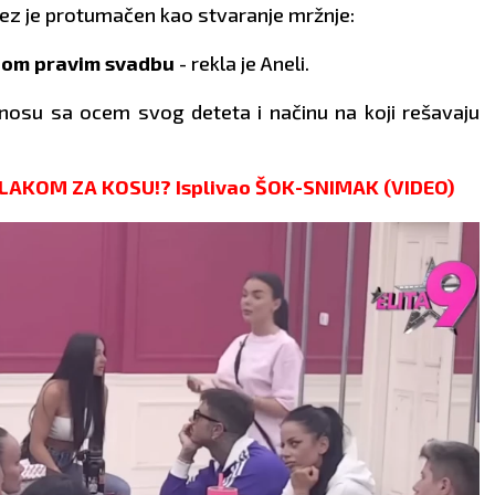
otez je protumačen kao stvaranje mržnje:
enom pravim svadbu
- rekla je Aneli.
dnosu sa ocem svog deteta i načinu na koji rešavaju
BLIZANCI
RAK
22.5 - 21.6
22.6 - 22.7
LAKOM ZA KOSU!? Isplivao ŠOK-SNIMAK (VIDEO)
AO:
Finansijski problem
POSAO:
Neočekivani izdac
 dovesti do odlaganja
mogu da vam zadaju
og dela poslovnog
glavobolju. Posvetite se
a. Timskim radom
analizama i planiranju i tro
ćete da prevaziđete
novac što racionalnije.
iju.
LJUBAV:
Slobodnim
AV:
Udaljili ste se od
Rakovima predstoji avantu
era. Posvetite jedno
zasnovana više na seksual
om više vremena i
privlačnosti. Prepustite se
ite više nežnosti.
strastima.
VLJE:
Glavobolja.
ZDRAVLJE:
Počnite da
trenirate.