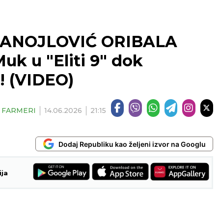
TANOJLOVIĆ ORIBALA
k u "Eliti 9" dok
a! (VIDEO)
| FARMERI
14.06.2026
21:15
Dodaj Republiku kao željeni izvor na Googlu
ija