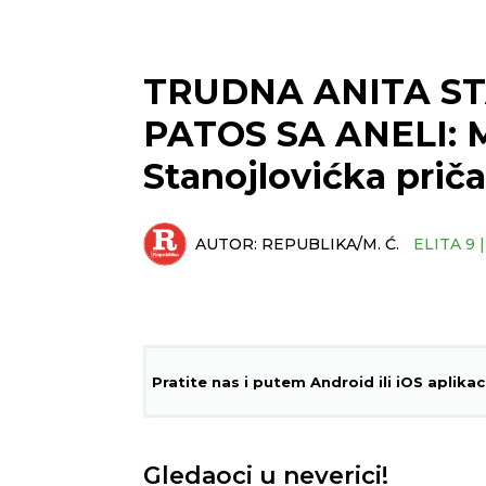
TRUDNA ANITA S
PATOS SA ANELI: Mu
Stanojlovićka prič
AUTOR:
REPUBLIKA/M. Ć.
ELITA 9 
Pratite nas i putem Android ili iOS aplikac
Gledaoci u neverici!