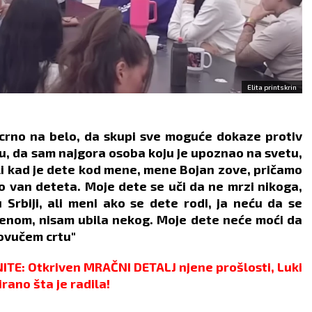
Elita printskrin
crno na belo, da skupi sve moguće dokaze protiv
u, da sam najgora osoba koju je upoznao na svetu,
ali kad je dete kod mene, mene Bojan zove, pričamo
van deteta. Moje dete se uči da ne mrzi nikoga,
 Srbiji, ali meni ako se dete rodi, ja neću da se
enom, nisam ubila nekog. Moje dete neće moći da
povučem crtu"
: Otkriven MRAČNI DETALJ njene prošlosti, Luki
irano šta je radila!