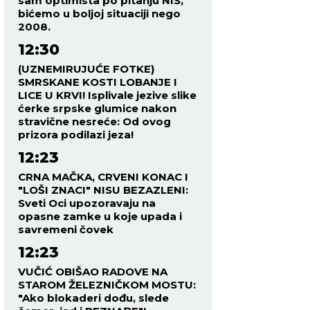
sam optimista po pitanju NIS,
bićemo u boljoj situaciji nego
2008.
12:30
(UZNEMIRUJUĆE FOTKE)
SMRSKANE KOSTI LOBANJE I
LICE U KRVI! Isplivale jezive slike
ćerke srpske glumice nakon
stravične nesreće: Od ovog
prizora podilazi jeza!
12:23
CRNA MAČKA, CRVENI KONAC I
"LOŠI ZNACI" NISU BEZAZLENI:
Sveti Oci upozoravaju na
opasne zamke u koje upada i
savremeni čovek
12:23
VUČIĆ OBIŠAO RADOVE NA
STAROM ŽELEZNIČKOM MOSTU:
"Ako blokaderi dođu, slede