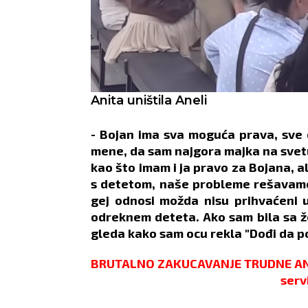
Anita uništila Aneli
- Bojan ima sva moguća prava, sve 
mene, da sam najgora majka na svet
kao što imam i ja pravo za Bojana, 
s detetom, naše probleme rešavamo 
gej odnosi možda nisu prihvaćeni u
odreknem deteta. Ako sam bila sa ž
gleda kako sam ocu rekla "Dođi da 
BRUTALNO ZAKUCAVANJE TRUDNE ANITE
serv