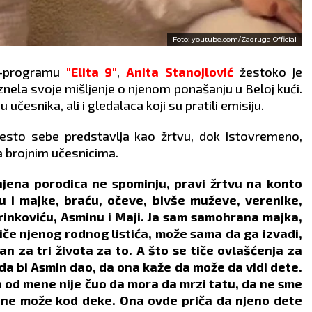
Foto: youtube.com/Zadruga Official
ii-programu
"Elita 9"
,
Anita Stanojlović
žestoko je
znela svoje mišljenje o njenom ponašanju u Beloj kući.
 učesnika, ali i gledalaca koji su pratili emisiju.
često sebe predstavlja kao žrtvu, dok istovremeno,
a brojnim učesnicima.
 njena porodica ne spominju, pravi žrtvu na konto
cu i majke, braću, očeve, bivše muževe, verenike,
arinkoviću, Asminu i Maji. Ja sam samohrana majka,
iče njenog rodnog listića, može sama da ga izvadi,
n za tri života za to. A što se tiče ovlašćenja za
da bi Asmin dao, da ona kaže da može da vidi dete.
a od mene nije čuo da mora da mrzi tatu, da ne sme
 ne može kod deke. Ona ovde priča da njeno dete