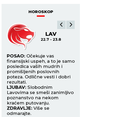
HOROSKOP
LAV
DE
22.7 - 23.8
24.8
i
POSAO:
Očekuje vas
POSAO:
Uhvatite 
finansijski uspeh, a to je samo
s finansijskim pr
posledica vaših mudrih i
opušten način up
šite
promišljenih poslovnih
strepnji i nervozi 
poteza. Odlične vesti i dobri
vašeg tima.
rezultati.
LJUBAV:
Vaš entuz
ra
LJUBAV:
Slobodnim
strast prosto su za
noj
Lavovima se smeši zanimljivo
Unosite dobru at
poznanstvo na nekom
vašu vezu s partn
kraćem putovanju.
ZDRAVLJE:
Pad im
ZDRAVLJE:
Više se
odmarajte.