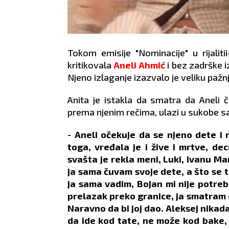
Tokom emisije "Nominacije" u rijalit
kritikovala
Aneli Ahmić
i bez zadrške i
Njeno izlaganje izazvalo je veliku pažnju
Anita je istakla da smatra da Aneli 
prema njenim rečima, ulazi u sukobe s
- Aneli očekuje da se njeno dete i
toga, vređala je i žive i mrtve, de
svašta je rekla meni, Luki, Ivanu M
ja sama čuvam svoje dete, a što se t
ja sama vadim, Bojan mi nije potreba
prelazak preko granice, ja smatram 
Naravno da bi joj dao. Aleksej nikad
da ide kod tate, ne može kod bake,