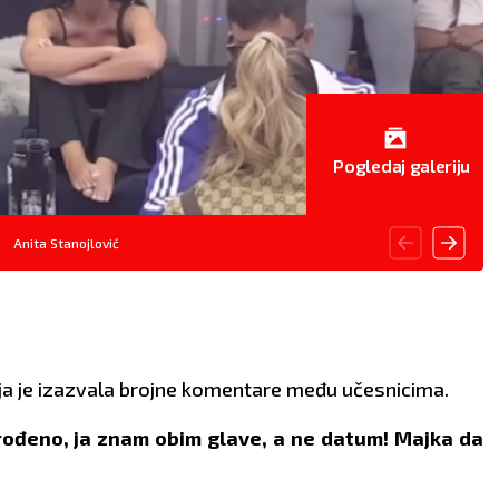
Pogledaj galeriju
Anita Stanojlović
oja je izazvala brojne komentare među učesnicima.
 rođeno, ja znam obim glave, a ne datum! Majka da