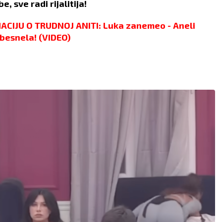
, sve radi rijalitija!
CIJU O TRUDNOJ ANITI: Luka zanemeo - Aneli
besnela! (VIDEO)