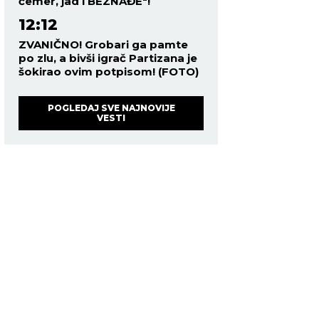
čemer, jad i BEZNAĐE"!
12:12
ZVANIČNO! Grobari ga pamte
po zlu, a bivši igrač Partizana je
šokirao ovim potpisom! (FOTO)
POGLEDAJ SVE NAJNOVIJE
VESTI