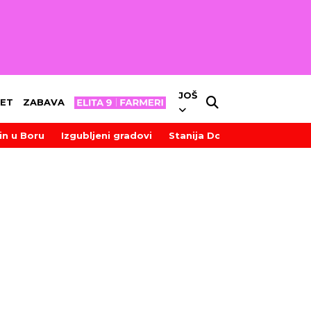
JOŠ
ET
ZABAVA
in u Boru
Izgubljeni gradovi
Stanija Dobrojević