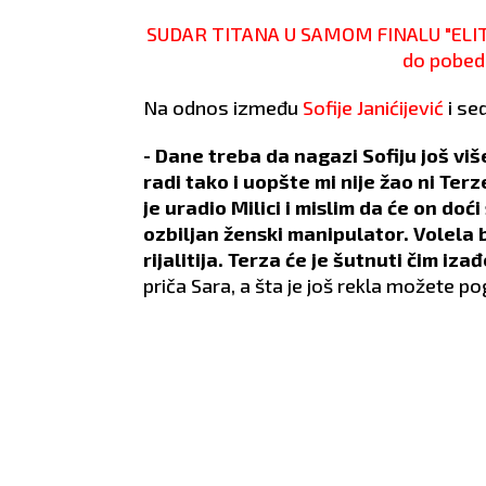
SUDAR TITANA U SAMOM FINALU "ELITE
do pobede
Na odnos između
Sofije Janićijević
i se
- Dane treba da nagazi Sofiju još više,
radi tako i uopšte mi nije žao ni Terz
je uradio Milici i mislim da će on doći
ozbiljan ženski manipulator. Volela b
rijalitija. Terza će je šutnuti čim iz
priča Sara, a šta je još rekla možete pog