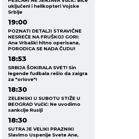
PEŠČARI NE JENJAVA Vučić: Biće
uključeni i helikopteri Vojske
Srbije
19:00
POZNATI DETALJI STRAVIČNE
NESREĆE NA FRUŠKOJ GORI:
Ana Vrbaški hitno operisana,
PORODICA SE NADA ČUDU!
18:53
SRBIJA ŠOKIRALA SVET! Sin
legende fudbala rešio da zaigra
za "orlove"!
18:30
ZELENSKI U SUBOTU STIŽE U
BEOGRAD Vučić: Ne uvodimo
sankcije Rusiji
18:30
SUTRA JE VELIKI PRAZNIK!
Slavimo Uspenije Svete Ane,