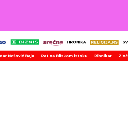
HRONIKA
SV
dar Nešović Baja
Rat na Bliskom istoku
Ribnikar
Zloč