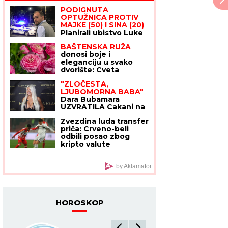
PODIGNUTA
OPTUŽNICA PROTIV
MAJKE (50) I SINA (20)
Planirali ubistvo Luke
Bojovića?! Nađen
BAŠTENSKA RUŽA
arsenal oružja,
donosi boje i
otkriven i PAKLENI
eleganciju u svako
PLAN koji su skovali
dvorište: Cveta
nedeljama i izgleda
"ZLOČESTA,
kao raskošni buket, a
LJUBOMORNA BABA"
ne traži mnogo
Dara Bubamara
UZVRATILA Cakani na
Republika.rs
prozivke, pa
Zvezdina luda transfer
progovorila o dečku i
priča: Crveno-beli
šokirala komentarom o
odbili posao zbog
Seki Aleksić (VIDEO)
kripto valute
by Aklamator
HOROSKOP