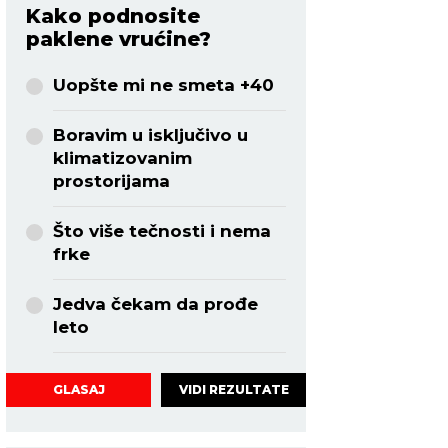
Kako podnosite
paklene vrućine?
Uopšte mi ne smeta +40
Boravim u isključivo u
klimatizovanim
prostorijama
Što više tečnosti i nema
frke
Jedva čekam da prođe
leto
VIDI REZULTATE
GLASAJ