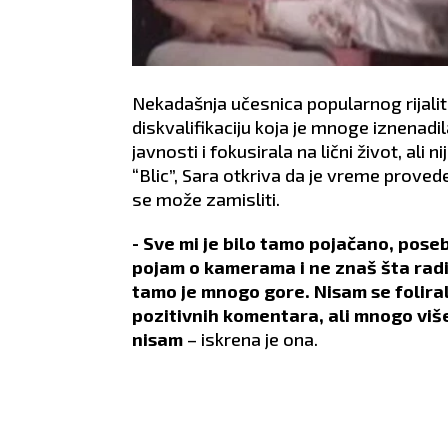
Nekadašnja učesnica popularnog rijalitij
diskvalifikaciju koja je mnoge iznenadi
javnosti i fokusirala na lični život, ali
“Blic”, Sara otkriva da je vreme provede
se može zamisliti.
- Sve mi je bilo tamo pojačano, poseb
pojam o kamerama i ne znaš šta radiš
tamo je mnogo gore. Nisam se foliral
pozitivnih komentara, ali mnogo viš
nisam
– iskrena je ona.