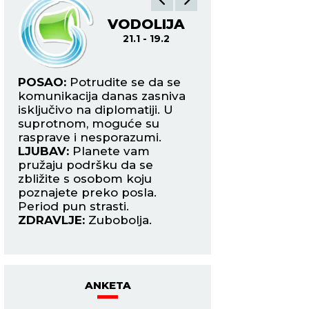
VODOLIJA
R
21.1 - 19.2
19.2
u
POSAO:
Potrudite se da se
POSAO:
Povećan o
komunikacija danas zasniva
zahteva prilagođav
a
isključivo na diplomatiji. U
proširenje kruga s
.
suprotnom, moguće su
Ne dozvolite da va
d
rasprave i nesporazumi.
posla posvađa sa 
LJUBAV:
Planete vam
sebe.
pružaju podršku da se
LJUBAV:
Očekuje 
i
zbližite s osobom koju
poglavlje na ljub
 i
poznajete preko posla.
planu, i to u vidu z
om.
Period pun strasti.
nekim koga ste d
ZDRAVLJE:
Zubobolja.
posmatrali kao prij
ZDRAVLJE:
Solidn
ANKETA