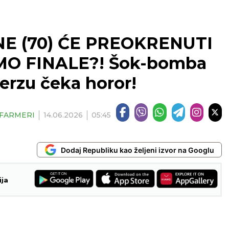
NE (70) ĆE PREOKRENUTI
MO FINALE?! Šok-bomba
Terzu čeka horor!
| FARMERI
14.06.2026
05:45
Dodaj Republiku kao željeni izvor na Googlu
ija