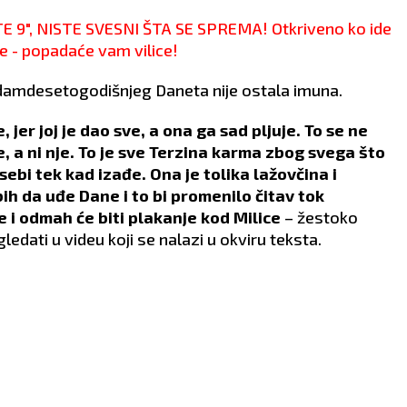
 9", NISTE SVESNI ŠTA SE SPREMA! Otkriveno ko ide
 - popadaće vam vilice!
damdesetogodišnjeg Daneta nije ostala imuna.
 jer joj je dao sve, a ona ga sad pljuje. To se ne
e, a ni nje. To je sve Terzina karma zbog svega što
 sebi tek kad izađe. Ona je tolika lažovčina i
ih da uđe Dane i to bi promenilo čitav tok
ađe i odmah će biti plakanje kod Milice
– žestoko
ledati u videu koji se nalazi u okviru teksta.