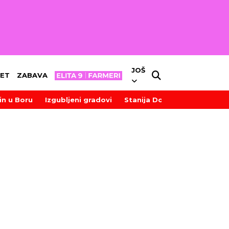
JOŠ
ET
ZABAVA
in u Boru
Izgubljeni gradovi
Stanija Dobrojević