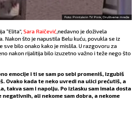
Foto: Printskrin TV Pink, Društvene mreže
a “Elita”,
Sara Raičević
,nedavno je doživela
la. Nakon što je napustila Belu kuću, povukla se iz
 nije sve bilo onako kako je mislila. U razgovoru za
no nakon rijalitija bilo izuzetno važno i teže nego što
no emocije i ti se sam po sebi promeniš, izgubiš
. Ovako kada te neko uvredi na ulici prećutiš, a
a, takva sam i napolju. Po izlasku sam imala dosta
e negativnih, ali nekome sam dobra, a nekome