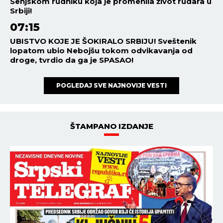
Senjskom rudniku koja je promenila život rudara u
Srbiji!
07:15
UBISTVO KOJE JE ŠOKIRALO SRBIJU! Sveštenik
lopatom ubio Nebojšu tokom odvikavanja od
droge, tvrdio da ga je SPASAO!
POGLEDAJ SVE NAJNOVIJE VESTI
ŠTAMPANO IZDANJE