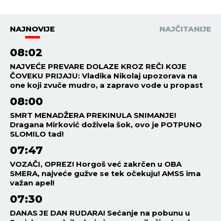
NAJNOVIJE
NAJČITANIJE
08:02
NAJVEĆE PREVARE DOLAZE KROZ REČI KOJE
ČOVEKU PRIJAJU: Vladika Nikolaj upozorava na
one koji zvuče mudro, a zapravo vode u propast
08:00
SMRT MENADŽERA PREKINULA SNIMANJE!
Dragana Mirković doživela šok, ovo je POTPUNO
SLOMILO tad!
07:47
VOZAČI, OPREZ! Horgoš već zakrčen u OBA
SMERA, najveće gužve se tek očekuju! AMSS ima
važan apel!
07:30
DANAS JE DAN RUDARA! Sećanje na pobunu u