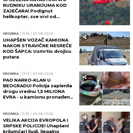
RUDNIKU URANIJUMA KOD
ZAJEČARA! Podignut
helikopter, sve vrvi od
vatrogasaca - Hitno se
oglasio Dačić! (FOTO, VIDEO)
HRONIKA
15:16
05.08.2026
UHAPŠEN VOZAČ KAMIONA
NAKON STRAVIČNE NESREĆE
KOD ŠAPCA: Usmrtio dvojicu
putara
HRONIKA
13:13
05.08.2026
PAO NARKO-KLAN U
BEOGRADU! Policija zaplenila
drogu vrednu 1,5 MILIONA
EVRA - u kamionu pronađeno
45 kilograma kokaina i
marihuane
HRONIKA
11:35
05.08.2026
VELIKA AKCIJA EVROPOLA I
SRPSKE POLICIJE! Uhapšeni
krijumčari ljudi, ilegalno