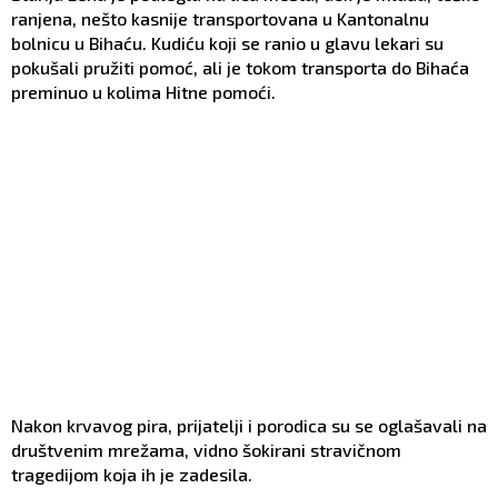
ranjena, nešto kasnije transportovana u Kantonalnu
bolnicu u Bihaću. Kudiću koji se ranio u glavu lekari su
pokušali pružiti pomoć, ali je tokom transporta do Bihaća
preminuo u kolima Hitne pomoći.
Nakon krvavog pira, prijatelji i porodica su se oglašavali na
društvenim mrežama, vidno šokirani stravičnom
tragedijom koja ih je zadesila.