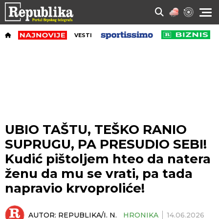
VESTI
UBIO TAŠTU, TEŠKO RANIO
SUPRUGU, PA PRESUDIO SEBI!
Kudić pištoljem hteo da natera
ženu da mu se vrati, pa tada
napravio krvoproliće!
AUTOR:
REPUBLIKA/I. N.
HRONIKA
14.06.2026