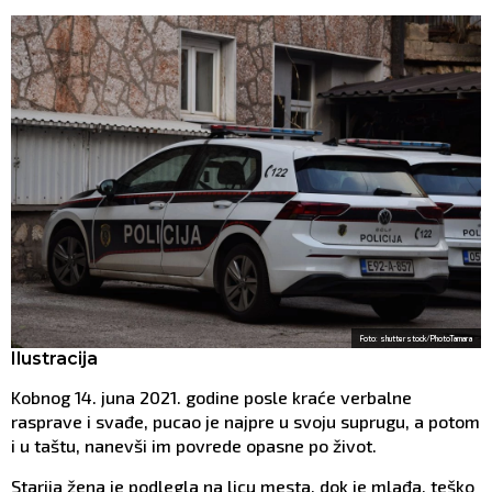
Foto: shutterstock/PhotoTamara
Ilustracija
Kobnog 14. juna 2021. godine posle kraće verbalne
rasprave i svađe, pucao je najpre u svoju suprugu, a potom
i u taštu, nanevši im povrede opasne po život.
Starija žena je podlegla na licu mesta, dok je mlađa, teško