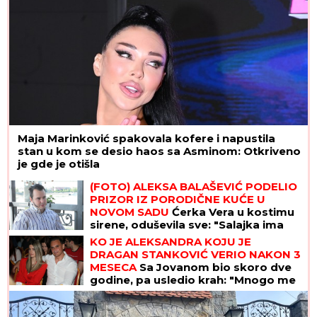
Maja Marinković spakovala kofere i napustila
stan u kom se desio haos sa Asminom: Otkriveno
je gde je otišla
(FOTO) ALEKSA BALAŠEVIĆ PODELIO
PRIZOR IZ PORODIČNE KUĆE U
NOVOM SADU
Ćerka Vera u kostimu
sirene, oduševila sve: "Salajka ima
more"
KO JE ALEKSANDRA KOJU JE
DRAGAN STANKOVIĆ VERIO NAKON 3
MESECA
Sa Jovanom bio skoro dve
godine, pa usledio krah: "Mnogo me
je koštala ta veza"