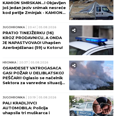
KAMION SMRSKAN...! Objavljen
još jedan jeziv snimak nesreće
kod petlje Zminjak - KAMION
UBIO DVOJICU PUTARA IZ
SOMBORA! (UZNEMIRUJUĆI
VIDEO)
JUGOHRONIKA
20:41
05.08.2026
PRATIO TINEJŽERKU (16)
KROZ PRODAVNICU, A ONDA
JE NAPASTVOVAO! Uhapšen
Azerbejdžanac (59) u Kotoru!
HRONIKA
20:37
05.08.2026
OSAMDESET VATROGASACA
GASI POŽAR U DELIBLATSKOJ
PEŠČARI! Oglasio se načelnik
Sektora za vanredne situacije:
Angažovani su i helikopteri!
JUGOHRONIKA
20:19
05.08.2026
PALI KRADLJIVCI
AUTOMOBILA: Policija
uhapsila tri muškarca i