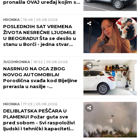
pronašla OVAJ uređaj kojim su
OBIJALI VOZILA
HRONIKA
19:48
05.08.2026
POSLEDNJIH SAT VREMENA
ŽIVOTA NESREĆNE LJUDMILE
U BEOGRADU! Šta se desilo u
stanu u Borči - jedna stvar
velika misterija!
JUGOHRONIKA
18:52
05.08.2026
NASRNUO NA OCA ZBOG
NOVOG AUTOMOBILA!
Porodična svađa kod Bijeljine
prerasla u nasilje -
PRESUĐENO I KO JE KRIV!
HRONIKA
17:29
05.08.2026
DELIBLATSKA PEŠČARA U
PLAMENU! Požar guta sve
pred sobom - Svi raspoloživi
ljudski i tehnički kapaciteti
tamo upućeni! (FOTO, VIDEO)