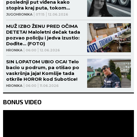
poslednji put viđena kako
stopira kraj puta, tokom
potrage tada ISUŠENO I
JUGOHRONIKA
07:15
12.06.2026
JEZERO!
MUŽ IZBO ŽENU PRED OČIMA
DETETA! Maloletni dečak tada
pozvao policiju i jedva izustio:
Dođite... (FOTO)
HRONIKA
06:00
12.06.2026
SIN LOPATOM UBIO OCA! Telo
bacio u podrum, pa otišao po
vaskršnja jaja! Komšije tada
otkrile HOROR kod Subotice!
HRONIKA
06:00
11.06.2026
BONUS VIDEO