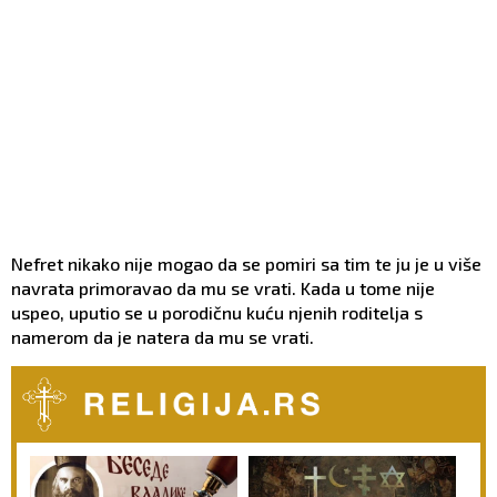
Nefret nikako nije mogao da se pomiri sa tim te ju je u više
navrata primoravao da mu se vrati. Kada u tome nije
uspeo, uputio se u porodičnu kuću njenih roditelja s
namerom da je natera da mu se vrati.