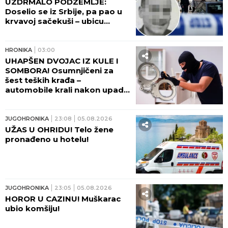
UZDRMALO PODZEMLJE:
Doselio se iz Srbije, pa pao u
krvavoj sačekuši – ubicu
otkrio kapetan posle jezivog
zločina
HRONIKA
03:00
UHAPŠEN DVOJAC IZ KULE I
SOMBORA! Osumnjičeni za
šest teških krađa –
automobile krali nakon upada
u kuće vlasnika
JUGOHRONIKA
23:08
05.08.2026
UŽAS U OHRIDU! Telo žene
pronađeno u hotelu!
JUGOHRONIKA
23:05
05.08.2026
HOROR U CAZINU! Muškarac
ubio komšiju!