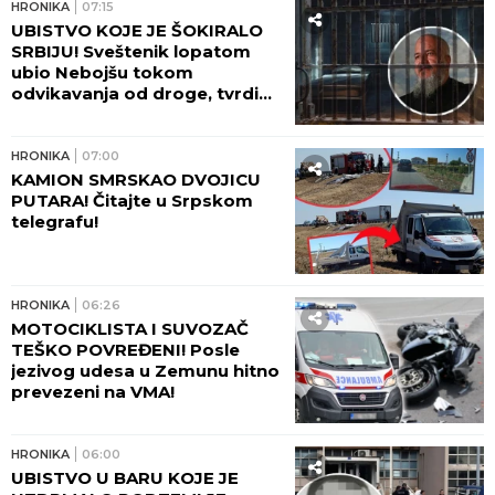
HRONIKA
07:15
UBISTVO KOJE JE ŠOKIRALO
SRBIJU! Sveštenik lopatom
ubio Nebojšu tokom
odvikavanja od droge, tvrdio
da ga je SPASAO!
HRONIKA
07:00
KAMION SMRSKAO DVOJICU
PUTARA! Čitajte u Srpskom
telegrafu!
HRONIKA
06:26
MOTOCIKLISTA I SUVOZAČ
TEŠKO POVREĐENI! Posle
jezivog udesa u Zemunu hitno
prevezeni na VMA!
HRONIKA
06:00
UBISTVO U BARU KOJE JE