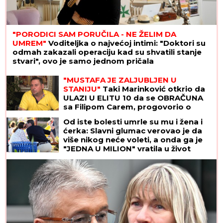
"PORODICI SAM PORUČILA - NE ŽELIM DA
UMREM"
Voditeljka o najvećoj intimi: "Doktori su
odmah zakazali operaciju kad su shvatili stanje
stvari", ovo je samo jednom pričala
"MUSTAFA JE ZALJUBLJEN U
STANIJU"
Taki Marinković otkrio da
ULAZI U ELITU 10 da se OBRAČUNA
sa Filipom Carem, progovorio o
venčanju Maje i Asmina (VIDEO)
Od iste bolesti umrle su mu i žena i
ćerka: Slavni glumac verovao je da
više nikog neće voleti, a onda ga je
"JEDNA U MILION" vratila u život