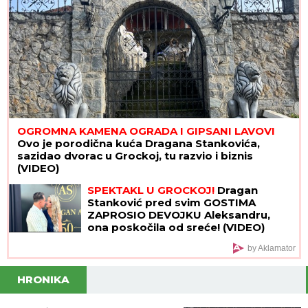
OGROMNA KAMENA OGRADA I GIPSANI LAVOVI
Ovo je porodična kuća Dragana Stankovića,
sazidao dvorac u Grockoj, tu razvio i biznis
(VIDEO)
SPEKTAKL U GROCKOJ!
Dragan
Stanković pred svim GOSTIMA
ZAPROSIO DEVOJKU Aleksandru,
ona poskočila od sreće! (VIDEO)
by Aklamator
HRONIKA