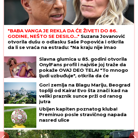
"BABA VANGA JE REKLA DA ĆE ŽIVETI DO 86.
GODINE, NEŠTO SE DESILO..."
Suzana Jovanović
otvorila dušu o odlasku Saše Popovića i otkrila
da li se vraća na estradu: "Na kraju nije imao
ništa"
Slavna glumica u 85. godini otvorila
OnylFans profil i najviše joj traže da
pokaže OVAJ DEO TELA! "To mnogo
ljudi uzbuđuje", otkrila da će
fanovima ispuniti želju
Gori zemlja na Blagu Mariju, Beograd
topliji od Kaira! Evo šta znači kad na
veliki praznik sunce prži od ranog
jutra
Ubijen kapiten poznatog kluba!
Preminuo posle stravičnog napada
nasred ulice