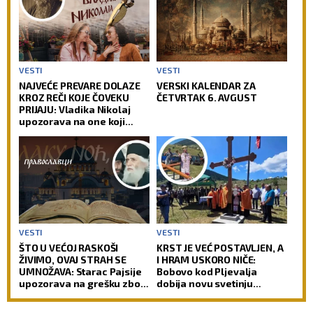
VESTI
VESTI
NAJVEĆE PREVARE DOLAZE
VERSKI KALENDAR ZA
KROZ REČI KOJE ČOVEKU
ČETVRTAK 6. AVGUST
PRIJAJU: Vladika Nikolaj
upozorava na one koji
zvuče mudro, a zapravo
vode u propast
VESTI
VESTI
ŠTO U VEĆOJ RASKOŠI
KRST JE VEĆ POSTAVLJEN, A
ŽIVIMO, OVAJ STRAH SE
I HRAM USKORO NIČE:
UMNOŽAVA: Starac Pajsije
Bobovo kod Pljevalja
upozorava na grešku zbog
dobija novu svetinju
koje čovek gubi radost
(FOTO)