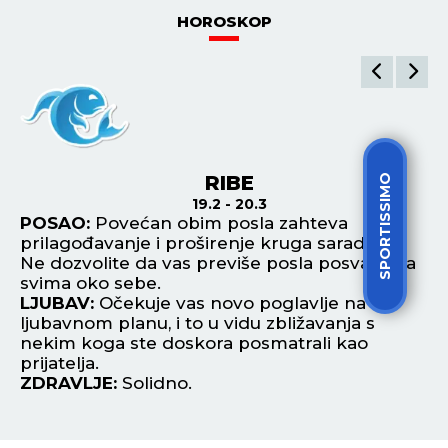
HOROSKOP
RIBE
SPORTISSIMO
19.2 - 20.3
POSAO:
Povećan obim posla zahteva
P
prilagođavanje i proširenje kruga saradnika.
va
Ne dozvolite da vas previše posla posvađa sa
al
svima oko sebe.
n
e
LJUBAV:
Očekuje vas novo poglavlje na
L
a.
ljubavnom planu, i to u vidu zbližavanja s
ko
nekim koga ste doskora posmatrali kao
mr
prijatelja.
Z
ZDRAVLJE:
Solidno.