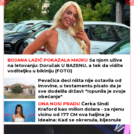
BOJANA LAZIĆ POKAZALA MAJKU
Sa njom uživa
na letovanju: Doručak U BAZENU, a tek da vidite
voditeljku u bikiniju (FOTO)
Pevačica deci ništa nije ostavila od
imovine, u testamentu pisalo da je
sve dodelila državi: "Ispunila je svoje
obećanje"
ONA NOSI PRADU
Ćerka Sindi
Kraford kao milion dolara - za njenu
visinu od 177 CM ova haljina je
idealna: Kad se okrenula, bljesnule
MINIMALISTIČKE TETOVAŽE, a ima ih
preko 20