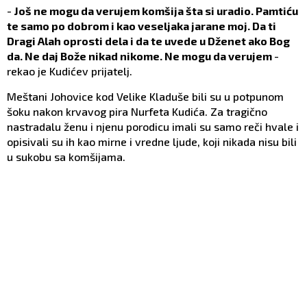
-
Još ne mogu da verujem komšija šta si uradio. Pamtiću
te samo po dobrom i kao veseljaka jarane moj. Da ti
Dragi Alah oprosti dela i da te uvede u Dženet ako Bog
da. Ne daj Bože nikad nikome. Ne mogu da verujem
-
rekao je Kudićev prijatelj.
Meštani Johovice kod Velike Kladuše bili su u potpunom
šoku nakon krvavog pira Nurfeta Kudića. Za tragično
nastradalu ženu i njenu porodicu imali su samo reči hvale i
opisivali su ih kao mirne i vredne ljude, koji nikada nisu bili
u sukobu sa komšijama.