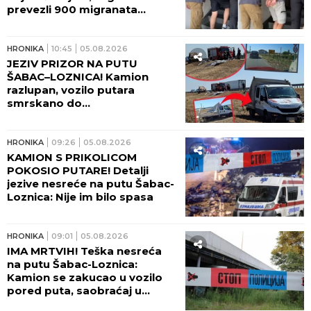
prevezli 900 migranata
(VIDEO)
HRONIKA
10:45
05.08.2026
JEZIV PRIZOR NA PUTU
ŠABAC–LOZNICA! Kamion
razlupan, vozilo putara
smrskano do
neprepoznatljivosti, radnicima
nije bilo spasa (FOTO, VIDEO)
HRONIKA
09:26
05.08.2026
KAMION S PRIKOLICOM
POKOSIO PUTARE! Detalji
jezive nesreće na putu Šabac-
Loznica: Nije im bilo spasa
HRONIKA
09:01
05.08.2026
IMA MRTVIH! Teška nesreća
na putu Šabac-Loznica:
Kamion se zakucao u vozilo
pored puta, saobraćaj u
kolapsu