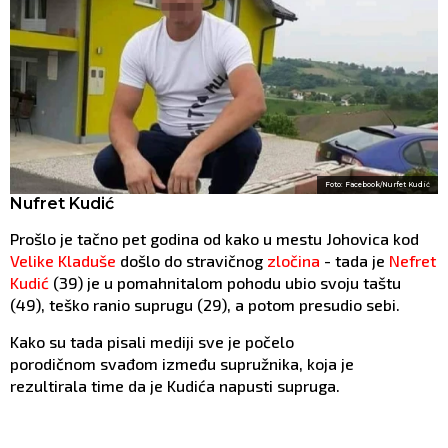
Foto: Facebook/Nurfet Kudić
Nufret Kudić
Prošlo je tačno pet godina od kako u mestu Johovica kod
Velike Kladuše
došlo do stravičnog
zločina
- tada je
Nefret
Kudić
(39) je u pomahnitalom pohodu ubio svoju taštu
(49), teško ranio suprugu (29), a potom presudio sebi.
Kako su tada pisali mediji sve je počelo
porodičnom svađom između supružnika, koja je
rezultirala time da je Kudića napusti supruga.