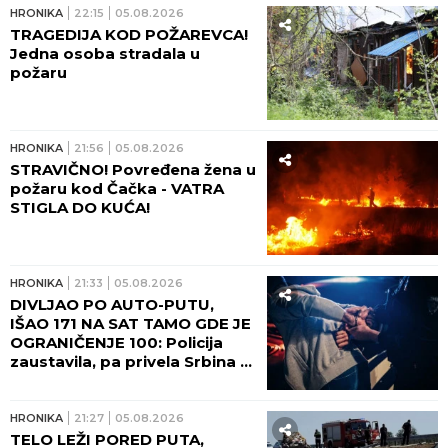
HRONIKA
22:15
05.08.2026
TRAGEDIJA KOD POŽAREVCA!
Jedna osoba stradala u
požaru
HRONIKA
21:56
05.08.2026
STRAVIČNO! Povređena žena u
požaru kod Čačka - VATRA
STIGLA DO KUĆA!
HRONIKA
21:33
05.08.2026
DIVLJAO PO AUTO-PUTU,
IŠAO 171 NA SAT TAMO GDE JE
OGRANIČENJE 100: Policija
zaustavila, pa privela Srbina u
Crnoj Gori
HRONIKA
21:27
05.08.2026
TELO LEŽI PORED PUTA,