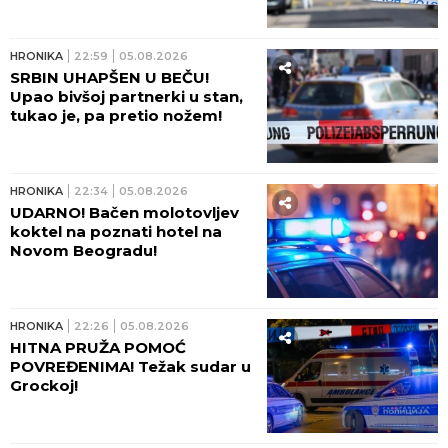
HRONIKA
22:59
05.08.2026
SRBIN UHAPŠEN U BEČU!
Upao bivšoj partnerki u stan,
tukao je, pa pretio nožem!
HRONIKA
22:34
05.08.2026
UDARNO! Bačen molotovljev
koktel na poznati hotel na
Novom Beogradu!
HRONIKA
22:26
05.08.2026
HITNA PRUŽA POMOĆ
POVREĐENIMA! Težak sudar u
Grockoj!