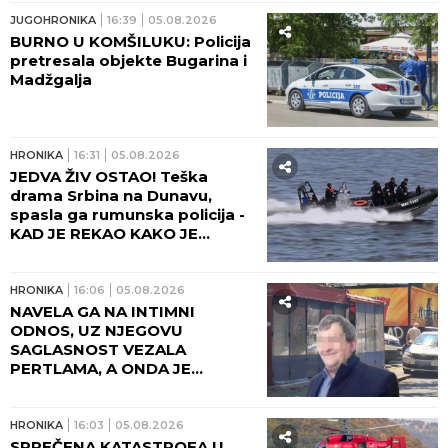
JUGOHRONIKA
16:39
05.08.2026
BURNO U KOMŠILUKU: Policija
pretresala objekte Bugarina i
Madžgalja
HRONIKA
16:31
05.08.2026
JEDVA ŽIV OSTAO! Teška
drama Srbina na Dunavu,
spasla ga rumunska policija -
KAD JE REKAO KAKO JE
DOSPEO KOD NJIH, SAMO ŠTO
SE NISU ŠLOGIRALI!
HRONIKA
16:06
05.08.2026
NAVELA GA NA INTIMNI
ODNOS, UZ NJEGOVU
SAGLASNOST VEZALA
PERTLAMA, A ONDA JE
ULETEO I SAUČESNIK! Jezivi
detalji ubistva pekara na
Karaburmi - DA ČOVEK NE
HRONIKA
16:03
05.08.2026
POVERUJE! (FOTO)
SPREČENA KATASTROFA U