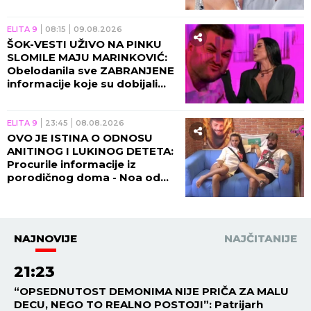
spremajte darove!
ELITA 9
08:15
09.08.2026
ŠOK-VESTI UŽIVO NA PINKU
SLOMILE MAJU MARINKOVIĆ:
Obelodanila sve ZABRANJENE
informacije koje su dobijali
tokom Elite 9!
ELITA 9
23:45
08.08.2026
OVO JE ISTINA O ODNOSU
ANITINOG I LUKINOG DETETA:
Procurile informacije iz
porodičnog doma - Noa od
trudnice traži samo jedno!
(VIDEO)
NAJNOVIJE
NAJČITANIJE
21:23
“OPSEDNUTOST DEMONIMA NIJE PRIČA ZA MALU
DECU, NEGO TO REALNO POSTOJI”: Patrijarh