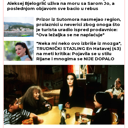
Aleksej Bjelogrlić uživa na moru sa Sarom Jo, a
poslednjom objavom sve bacio u rebus
Prizor iz Sutomora nasmejao region,
prolaznici u neverici zbog onoga što
je turista uradio ispred prodavnice:
"Ova ležaljka se ne naplaćuje"
"Neka mi neko ovo izbriše iz mozga",
TRUDNIČKI STAJLING En Hatavej (43)
na meti kritika: Pojavila se u stilu
Rijane i mnogima se NIJE DOPALO
ono što su videli