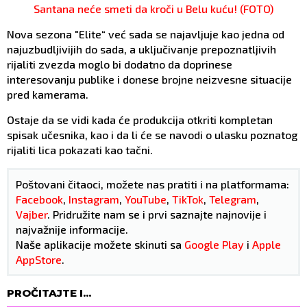
Santana neće smeti da kroči u Belu kuću! (FOTO)
Nova sezona "Elite“ već sada se najavljuje kao jedna od
najuzbudljivijih do sada, a uključivanje prepoznatljivih
rijaliti zvezda moglo bi dodatno da doprinese
interesovanju publike i donese brojne neizvesne situacije
pred kamerama.
Ostaje da se vidi kada će produkcija otkriti kompletan
spisak učesnika, kao i da li će se navodi o ulasku poznatog
rijaliti lica pokazati kao tačni.
Poštovani čitaoci, možete nas pratiti i na platformama:
Facebook
,
Instagram
,
YouTube
,
TikTok
,
Telegram
,
Vajber
. Pridružite nam se i prvi saznajte najnovije i
najvažnije informacije.
Naše aplikacije možete skinuti sa
Google Play
i
Apple
AppStore
.
PROČITAJTE I...