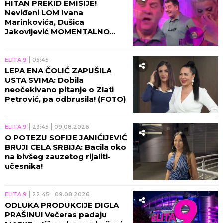
HITAN PREKID EMISIJE!
Neviđeni LOM Ivana
Marinkovića, Dušica
Jakovljević MOMENTALNO
obustavila PROGRAM!
ELITA 9
05:45
LEPA ENA ČOLIĆ ZAPUŠILA
USTA SVIMA: Dobila
neočekivano pitanje o Zlati
Petrović, pa odbrusila! (FOTO)
ELITA 9
23:45
09.08.2026
O POTEZU SOFIJE JANIĆIJEVIĆ
BRUJI CELA SRBIJA: Bacila oko
na bivšeg zauzetog rijaliti-
učesnika!
ELITA 9
22:45
09.08.2026
ODLUKA PRODUKCIJE DIGLA
PRAŠINU! Večeras padaju