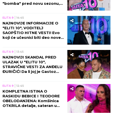
"bomba" pred novu sezonu,
voditeljka otkrila detalje
pregovora tada!
ELITA 9
14:45
NAJNOVIJE INFORMACIJE O
"ELITI 10", VODITELJ
SAOPŠTIO HITNE VESTI! Evo
koji će učesnici biti deo nove
sezone!
ELITA 9
13:45
NAJNOVIJI SKANDAL PRED
ULAZAK U "ELITU 10",
STRAVIČNE VESTI ZA ANĐELU
ĐURIČIĆ! Da li joj je Gastoz
zaista priredio ovo sada?!
ELITA 9
12:45
KOMPLETNA ISTINA O
RASKIDU BEBICE I TEODORE
OBELODANJENA: Komšinica
OTKRILA detalje, sateran u
ćošak da sve prizna!