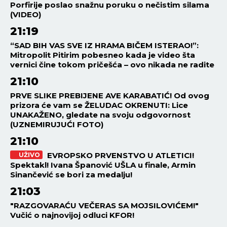
Porfirije poslao snažnu poruku o nečistim silama
(VIDEO)
21:19
“SAD BIH VAS SVE IZ HRAMA BIČEM ISTERAO!”:
Mitropolit Pitirim pobesneo kada je video šta
vernici čine tokom pričešća – ovo nikada ne radite
21:10
PRVE SLIKE PREBIJENE AVE KARABATIĆ! Od ovog
prizora će vam se ŽELUDAC OKRENUTI: Lice
UNAKAŽENO, gledate na svoju odgovornost
(UZNEMIRUJUĆI FOTO)
21:10
EVROPSKO PRVENSTVO U ATLETICI!
UŽIVO
Spektakl! Ivana Španović UŠLA u finale, Armin
Sinančević se bori za medalju!
21:03
"RAZGOVARAĆU VEČERAS SA MOJSILOVIĆEM!"
Vučić o najnovijoj odluci KFOR!