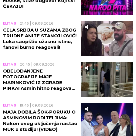
MASKE, stiže odgovor koji svi
ČEKAJU!
ELITA 9
21:45
09.08.2026
CELA SRBIJA U SUZAMA ZBOG
TRUDNE ANITE STANOJLOVIĆ!
Luka saopštio užasnu istinu,
fanovi burno reagovali!
ELITA 9
20:45
09.08.2026
OBELODANJENE
FOTOGRAFIJE MAJE
MARINKOVIĆ IZ ZGRADE
PINKA! Asmin hitno reagovao
zbog ove objave, poruke stižu
sa svih strana!
ELITA 9
19:45
09.08.2026
MAJA DOBILA ŠOK-PORUKU O
ASMINOVIM RODITELJIMA:
Nakon ovog uključenja nastao
MUK u studiju! (VIDEO)