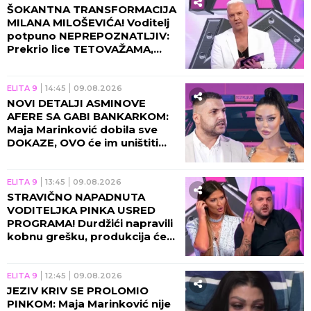
ŠOKANTNA TRANSFORMACIJA
MILANA MILOŠEVIĆA! Voditelj
potpuno NEPREPOZNATLJIV:
Prekrio lice TETOVAŽAMA,
pratioci u neverici trljaju oči!
(FOTO)
ELITA 9
14:45
09.08.2026
NOVI DETALJI ASMINOVE
AFERE SA GABI BANKARKOM:
Maja Marinković dobila sve
DOKAZE, OVO će im uništiti
vezu!
ELITA 9
13:45
09.08.2026
STRAVIČNO NAPADNUTA
VODITELJKA PINKA USRED
PROGRAMA! Durdžići napravili
kobnu grešku, produkcija će
morati da reaguje na ovo!
ELITA 9
12:45
09.08.2026
JEZIV KRIV SE PROLOMIO
PINKOM: Maja Marinković nije