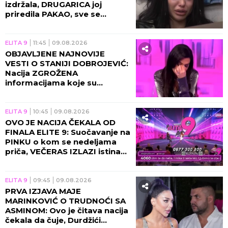
izdržala, DRUGARICA joj
priredila PAKAO, sve se
saznalo UŽIVO u programu!
ELITA 9
11:45
09.08.2026
OBJAVLJENE NAJNOVIJE
VESTI O STANIJI DOBROJEVIĆ:
Nacija ZGROŽENA
informacijama koje su
plasirane na Pinku -
OTKRIVENO ČIME SE bavila!
ELITA 9
10:45
09.08.2026
OVO JE NACIJA ČEKALA OD
FINALA ELITE 9: Suočavanje na
PINKU o kom se nedeljama
priča, VEČERAS IZLAZI istina
na videlo!
ELITA 9
09:45
09.08.2026
PRVA IZJAVA MAJE
MARINKOVIĆ O TRUDNOĆI SA
ASMINOM: Ovo je čitava nacija
čekala da čuje, Durdžići