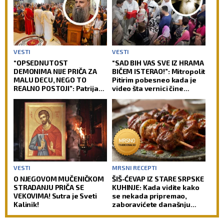
VESTI
VESTI
“OPSEDNUTOST
“SAD BIH VAS SVE IZ HRAMA
DEMONIMA NIJE PRIČA ZA
BIČEM ISTERAO!”: Mitropolit
MALU DECU, NEGO TO
Pitirim pobesneo kada je
REALNO POSTOJI”: Patrijarh
video šta vernici čine
Porfirije poslao snažnu
tokom pričešća – ovo
poruku o nečistim silama
nikada ne radite
(VIDEO)
VESTI
MRSNI RECEPTI
O NJEGOVOM MUČENIČKOM
ŠIŠ-ĆEVAP IZ STARE SRPSKE
STRADANJU PRIČA SE
KUHINJE: Kada vidite kako
VEKOVIMA! Sutra je Sveti
se nekada pripremao,
Kalinik!
zaboravićete današnju
verziju