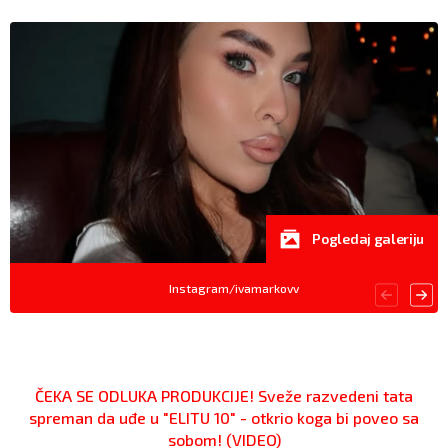
Pogledaj galeriju
Instagram/ivamarkovv
ČEKA SE ODLUKA PRODUKCIJE! Sveže razvedeni tata
spreman da uđe u "ELITU 10" - otkrio koga bi poveo sa
sobom! (VIDEO)