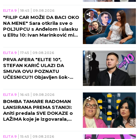
ELITA 9
18:45
09.08.2026
"FILIP CAR MOŽE DA BACI OKO
NA MENE" Sara otkrila sve o
POLJUPCU s Anđelom i ulasku
u Elitu 10: Ivan Marinković mi
je za rođendan poželeo da
UMREM! (VIDEO)
ELITA 9
17:45
09.08.2026
PRVA AFERA "ELITE 10",
STEFAN KARIĆ ULAZI DA
SMUVA OVU POZNATU
UČESNICU?! Objavljen šok-
snimak, fanovi totalno
izbezumljeni!
ELITA 9
16:45
09.08.2026
BOMBA TAMARE RADOMAN
LANSIRANA PREMA STANIJI:
Aniti predala SVE DOKAZE o
LAŽIMA koje je izgovarala,
zbog ovoga će izbiti
SKANDAL!
ELITA 9
15:45
09.08.2026