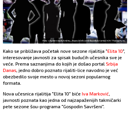
Foto: shutterstock/Andrey_Popov/Aleksandrkozak/AriantoCH/M.Thanaphum
Kako se približava početak nove sezone rijalitija "
Elita 10
",
interesovanje javnosti za spisak budućih učesnika sve je
veće. Prema saznanjima do kojih je došao portal
Srbija
Danas
, jedno dobro poznato rijaliti-lice navodno je već
obezbedilo svoje mesto u novoj sezoni popularnog
formata.
Nova učesnica rijalitija "Elita 10" biće
Iva Marković
,
javnosti poznata kao jedna od najzapaženijih takmičarki
pete sezone šou-programa "Gospodin Savršeni".