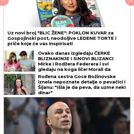
Uz novi broj "BLIC ŽENE": POKLON KUVAR za
Gospojinski post, neodoljive LEDENE TORTE i
priče koje će vas inspirisati
Ovako danas izgledaju ĆERKE
BLIZNAKINJE I SINOVI BLIZANCI
Mirke i Rodžera Federera i svi
gledaju na koga liče! Morali da
zarađuju DŽEPERAC iako im je otac
Rođena sestra Goce Božinovske
milijarder: "Neka znaju da novac ne
iznela nepoznate detalje o pevačici i
pada sa neba"
Šijanu: "Išla je da peva, da uzme neki
dinar"