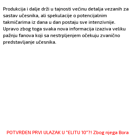
Produkcija i dalje drži u tajnosti većinu detalja vezanih za
sastav učesnika, ali spekulacije o potencijalnim
takmičarima iz dana u dan postaju sve intenzivnije.
Upravo zbog toga svaka nova informacija izaziva veliku
pažnju fanova koji sa nestrpljenjem očekuju zvanično
predstavljanje učesnika.
POTVRĐEN PRVI ULAZAK U "ELITU 10"?! Zbog njega Bora