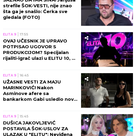
strefile ŠOK-VESTI, nije znao
šta ga je snašlo: Ćerka sve
gledala (FOTO)
ELITA 9
17:55
OVAJ UČESNIK JE UPRAVO
POTPISAO UGOVOR S
PRODUKCIJOM? Specijalan
rijaliti-igrač ulazi u ELITU 10, u
toku su poslednje pripreme
(GALERIJA)
ELITA 9
16:45
UŽASNE VESTI ZA MAJU
MARINKOVIĆ! Nakon
Asminove afere sa
bankarkom Gabi usledio novi
SKANDAL!
ELITA 9
15:45
DUŠICA JAKOVLJEVIĆ
POSTAVILA ŠOK-USLOV ZA
ULAZAK U "ELITU": Neviđena