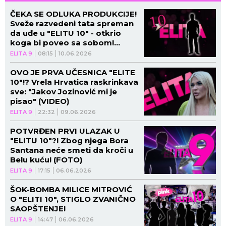
ČEKA SE ODLUKA PRODUKCIJE!
Sveže razvedeni tata spreman
da uđe u "ELITU 10" - otkrio
koga bi poveo sa sobom!
(VIDEO)
ELITA 9
08:15
10.06.2026
OVO JE PRVA UČESNICA "ELITE
10"!? Vrela Hrvatica raskrinkava
sve: "Jakov Jozinović mi je
pisao" (VIDEO)
ELITA 9
22:32
09.06.2026
POTVRĐEN PRVI ULAZAK U
"ELITU 10"?! Zbog njega Bora
Santana neće smeti da kroči u
Belu kuću! (FOTO)
ELITA 9
17:15
06.06.2026
ŠOK-BOMBA MILICE MITROVIĆ
O "ELITI 10", STIGLO ZVANIČNO
SAOPŠTENJE!
ELITA 9
14:47
06.06.2026