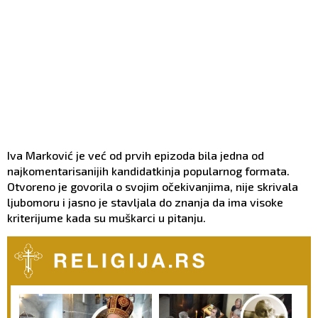
Iva Marković je već od prvih epizoda bila jedna od
najkomentarisanijih kandidatkinja popularnog formata.
Otvoreno je govorila o svojim očekivanjima, nije skrivala
ljubomoru i jasno je stavljala do znanja da ima visoke
kriterijume kada su muškarci u pitanju.