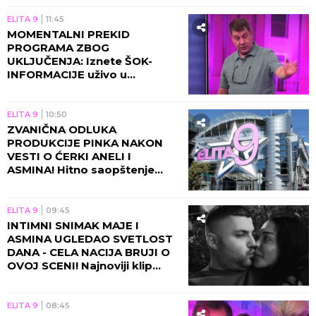
ELITA 9
11:45
MOMENTALNI PREKID
PROGRAMA ZBOG
UKLJUČENJA: Iznete ŠOK-
INFORMACIJE uživo u
programu, u studiju svi
zanemeli kad su čuli NJEN
GLAS!
ELITA 9
10:50
ZVANIČNA ODLUKA
PRODUKCIJE PINKA NAKON
VESTI O ĆERKI ANELI I
ASMINA! Hitno saopštenje
usred drame, sledi totalni
haos!
ELITA 9
09:45
INTIMNI SNIMAK MAJE I
ASMINA UGLEDAO SVETLOST
DANA - CELA NACIJA BRUJI O
OVOJ SCENI! Najnoviji klip
srušio internet!
ELITA 9
08:45