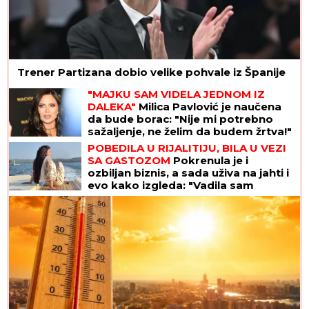
Trener Partizana dobio velike pohvale iz Španije
"MAJKU SAM VIDELA JEDNOM IZ
DALEKA"
Milica Pavlović je naučena
da bude borac: "Nije mi potrebno
sažaljenje, ne želim da budem žrtva!"
POBEDILA U RIJALITIJU, BILA U VEZI
SA GASTOZOM
Pokrenula je i
ozbiljan biznis, a sada uživa na jahti i
evo kako izgleda: "Vadila sam
biopolimer iz usana" (FOTO)