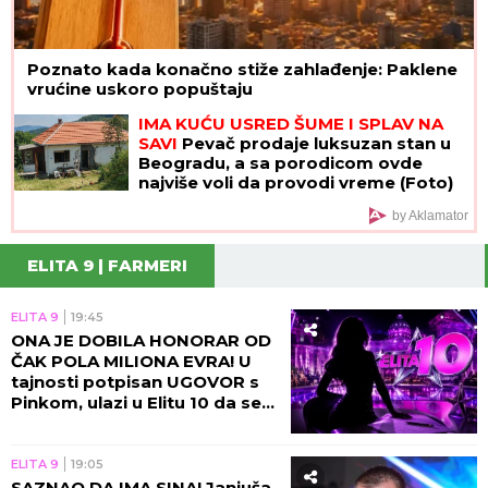
Poznato kada konačno stiže zahlađenje: Paklene
vrućine uskoro popuštaju
IMA KUĆU USRED ŠUME I SPLAV NA
SAVI
Pevač prodaje luksuzan stan u
Beogradu, a sa porodicom ovde
najviše voli da provodi vreme (Foto)
by Aklamator
ELITA 9 | FARMERI
ELITA 9
19:45
ONA JE DOBILA HONORAR OD
ČAK POLA MILIONA EVRA! U
tajnosti potpisan UGOVOR s
Pinkom, ulazi u Elitu 10 da se
OBRAČUNA SA SVIMA:
Karambol od septembra
ELITA 9
19:05
SAZNAO DA IMA SINA! Janjuša