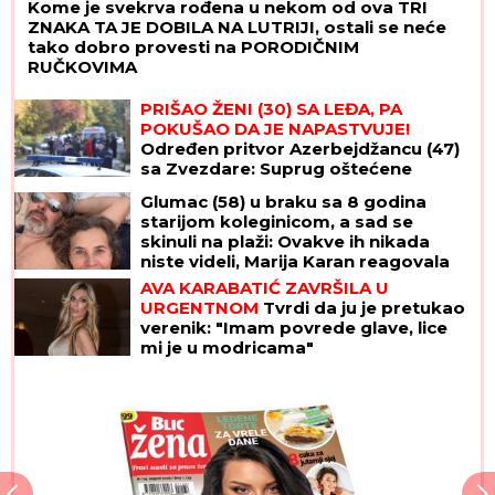
Kome je svekrva rođena u nekom od ova TRI
ZNAKA TA JE DOBILA NA LUTRIJI, ostali se neće
tako dobro provesti na PORODIČNIM
RUČKOVIMA
PRIŠAO ŽENI (30) SA LEĐA, PA
POKUŠAO DA JE NAPASTVUJE!
Određen pritvor Azerbejdžancu (47)
sa Zvezdare: Suprug oštećene
sprečio napad!
Glumac (58) u braku sa 8 godina
starijom koleginicom, a sad se
skinuli na plaži: Ovakve ih nikada
niste videli, Marija Karan reagovala
AVA KARABATIĆ ZAVRŠILA U
URGENTNOM
Tvrdi da ju je pretukao
verenik: "Imam povrede glave, lice
mi je u modricama"