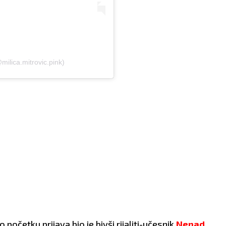
milica.mitrovic.pink)
početku prijava bio je bivši rijaliti-učesnik
Nenad