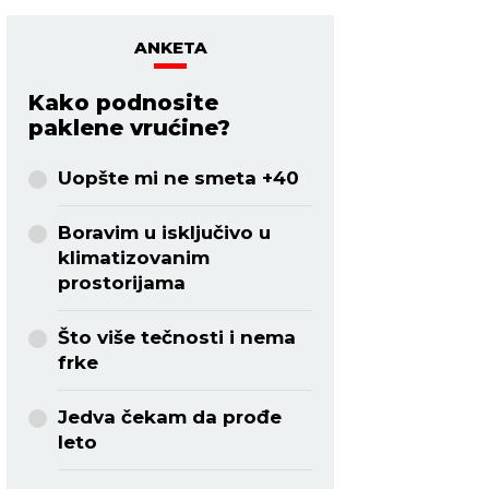
ANKETA
Kako podnosite
paklene vrućine?
Uopšte mi ne smeta +40
Boravim u isključivo u
klimatizovanim
prostorijama
Što više tečnosti i nema
frke
Jedva čekam da prođe
leto