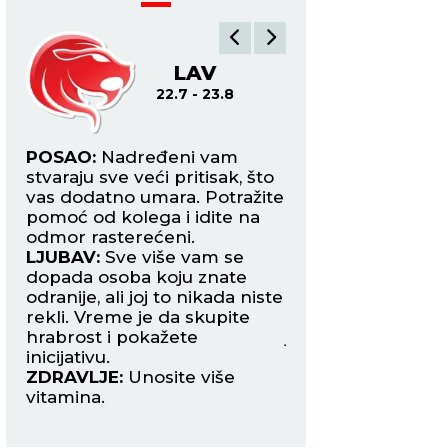
LAV
DE
22.7 - 23.8
24.8
POSAO:
Nadređeni vam
POSAO:
Danas mor
ti
stvaraju sve veći pritisak, što
posebno fleksibilni
ugi
vas dodatno umara. Potražite
mogući nesporazu
h
pomoć od kolega i idite na
nesuglasice, kako 
odmor rasterećeni.
kolegama tako i s
LJUBAV:
Sve više vam se
nadređenima.
dopada osoba koju znate
LJUBAV:
Slobodne
odranije, ali joj to nikada niste
osvajaju gde god 
d.
rekli. Vreme je da skupite
pojave, ali ipak raz
hrabrost i pokažete
jednoj osobi koju 
inicijativu.
na putovanju.
ZDRAVLJE:
Unosite više
ZDRAVLJE:
Bolovi
vitamina.
kolenima.