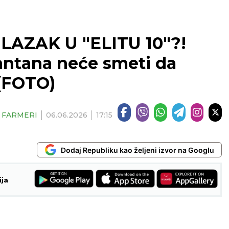
AZAK U "ELITU 10"?!
antana neće smeti da
 (FOTO)
| FARMERI
06.06.2026
17:15
Dodaj Republiku kao željeni izvor na Googlu
ija