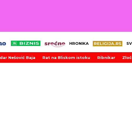
HRONIKA
SV
dar Nešović Baja
Rat na Bliskom istoku
Ribnikar
Zloč