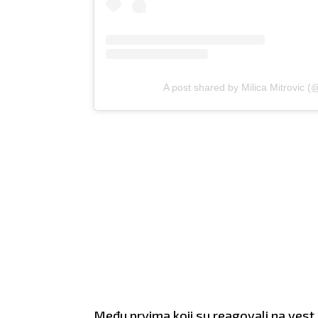
A post shared by Milica Mitrovic (@
Među prvima koji su reagovali na vest o 