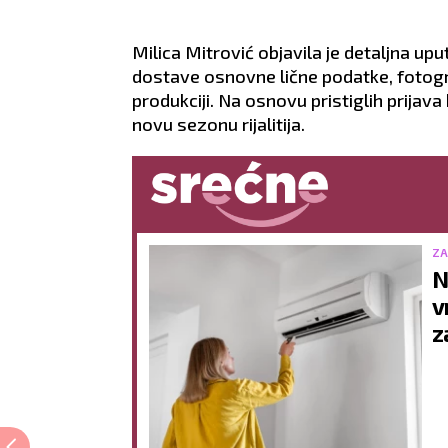
Milica Mitrović objavila je detaljna upu
dostave osnovne lične podatke, fotogra
produkciji. Na osnovu pristiglih prijava 
novu sezonu rijalitija.
ZA
N
v
z