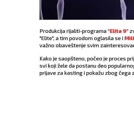
Produkcija rijaliti-programa
"Elita 9"
zv
"Elite", a tim povodom oglasila se i
Mil
važno obaveštenje svim zainteresova
Kako je saopšteno, počeo je proces prijav
svi koji žele da postanu deo popularno
prijave za kasting i pokažu zbog čeg