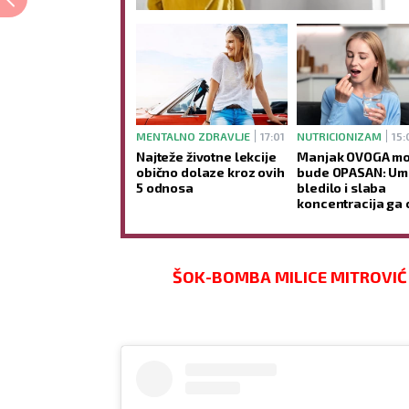
MENTALNO ZDRAVLJE
17:01
NUTRICIONIZAM
15:
Najteže životne lekcije
Manjak OVOGA mo
obično dolaze kroz ovih
bude OPASAN: Um
5 odnosa
bledilo i slaba
koncentracija ga 
ŠOK-BOMBA MILICE MITROVIĆ O