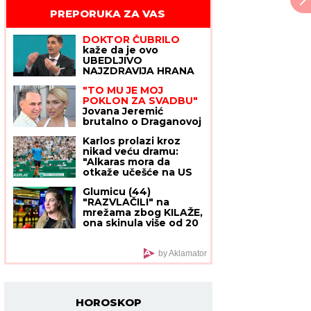
PREPORUKA ZA VAS
DOKTOR ČUBRILO
kaže da je ovo
UBEDLJIVO
NAJZDRAVIJA HRANA
NA SVETU, a evo koju
"TO MU JE MOJ
namirnicu nikada NE
POKLON ZA SVADBU"
JEDE: "I moja baba je
Jovana Jeremić
to znala, a možda vam
brutalno o Draganovoj
zvuči suludo"
veridbi, DETALJIMA
Karlos prolazi kroz
VENČANJA SA
nikad veću dramu:
TIGROM, žestoko
"Alkaras mora da
preti:"Nisam ušla u
otkaže učešće na US
pekaru da pravim
Openu"
kiflice" (VIDEO)
Glumicu (44)
"RAZVLAČILI" na
mrežama zbog KILAŽE,
ona skinula više od 20
kilograma i ODREKLA
SE ONOGA ŠTO
RETKO KO MOŽE:
by Aklamator
"Mislili su da sam
bolesna"
HOROSKOP