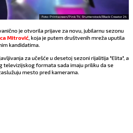
Foto: Printscreen/Pink TV, Shutterstock/Black Creator 24
anično je otvorila prijave za novu, jubilarnu sezonu
ica Mitrović
, koja je putem društvenih mreža uputila
nim kandidatima.
ljivanja za učešće u desetoj sezoni rijalitija "Elita", a
g televizijskog formata sada imaju priliku da se
a zaslužuju mesto pred kamerama.