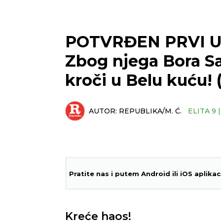
POTVRĐEN PRVI UL
Zbog njega Bora S
kroči u Belu kuću!
AUTOR:
REPUBLIKA/M. Ć.
ELITA 9 
Pratite nas i putem Android ili iOS aplikac
Kreće haos!