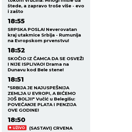
tokom vrućina: Mnogi misle da
štede, a zapravo troše više - evo
i zašto
18:55
SRPSKA POSLA! Neverovatan
kraj utakmice Srbija - Rumunija
na Evropskom prvenstvu!
18:52
SKOČIO IZ ČAMCA DA SE OSVEŽI
I NIJE ISPLIVAO! Drama na
Dunavu kod Bele stene!
18:51
"SRBIJA JE NAJUSPEŠNIJA
ZEMLJA U EVROPI, A BIĆEMO
JOŠ BOLJI!" Vučić u Belegišu:
POVEĆANJE PLATA I PENZIJA
OVE GODINE!
18:50
(SASTAVI) CRVENA
UŽIVO