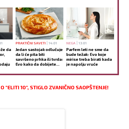
01
PRAKTIČNI SAVETI
14:01
NEGA
13:01
že da
Jedan sastojak odlučuje
Parfem leti ne sme da
or,
da li će pita biti
bude težak: Evo koje
savršeno prhka ili tvrda:
mirise treba birati kada
odaju
Evo kako da dobijete
je napolju vruće
hrskave slojeve - bez
mnogo muke
 "ELITI 10", STIGLO ZVANIČNO SAOPŠTENJE!