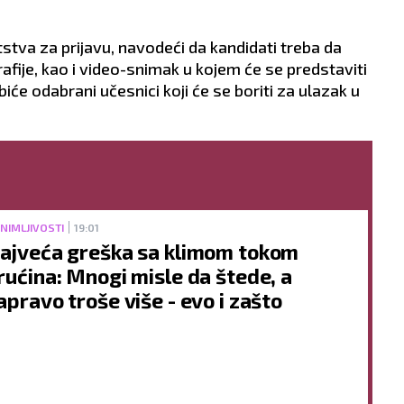
tstva za prijavu, navodeći da kandidati treba da
fije, kao i video-snimak u kojem će se predstaviti
biće odabrani učesnici koji će se boriti za ulazak u
NIMLJIVOSTI
19:01
ajveća greška sa klimom tokom
rućina: Mnogi misle da štede, a
apravo troše više - evo i zašto