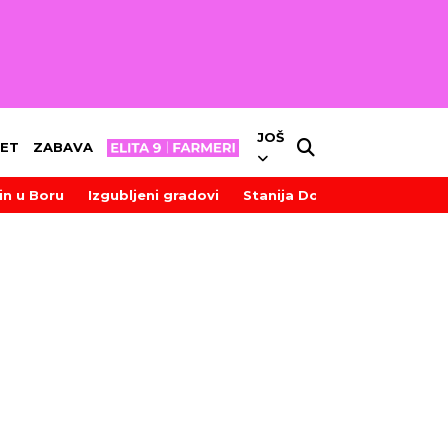
JOŠ
ET
ZABAVA
in u Boru
Izgubljeni gradovi
Stanija Dobrojević