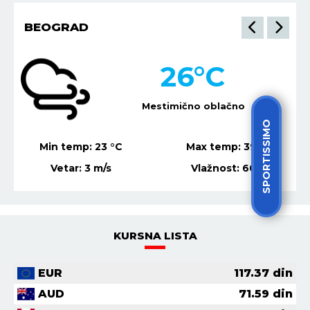
BEOGRAD
26
°C
Mestimično oblačno
SPORTISSIMO
Min temp:
23
°C
Max temp:
39
°C
Vetar:
3
m/s
Vlažnost:
60
%
KURSNA LISTA
EUR
117.37
din
AUD
71.59
din