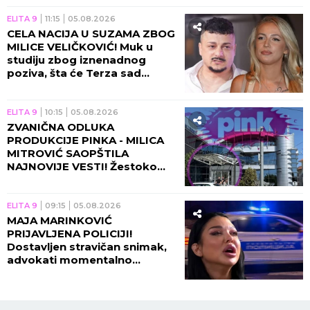
ELITA 9
11:15
05.08.2026
CELA NACIJA U SUZAMA ZBOG
MILICE VELIČKOVIĆ! Muk u
studiju zbog iznenadnog
poziva, šta će Terza sad
uraditi?!
ELITA 9
10:15
05.08.2026
ZVANIČNA ODLUKA
PRODUKCIJE PINKA - MILICA
MITROVIĆ SAOPŠTILA
NAJNOVIJE VESTI! Žestoko
zakucavanje, ovo se dešava
pred početak "Elite 10"!
ELITA 9
09:15
05.08.2026
MAJA MARINKOVIĆ
PRIJAVLJENA POLICIJI!
Dostavljen stravičan snimak,
advokati momentalno
alarmirani!