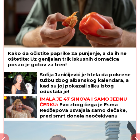
Kako da očistite paprike za punjenje, a da ih ne
oštetite: Uz genijalan trik iskusnih domaćica
posao je gotov za tren!
Sofija Janićijević je htela da pokrene
tužbu zbog albanskog kalendara, a
kad su joj pokazali sliku istog
odustala je!
IMALA JE 47 SINOVA I SAMO JEDNU
ĆERKU:
Evo zbog čega je Esma
Redžepova usvajala samo dečake,
pred smrt donela neočekivanu
odluku