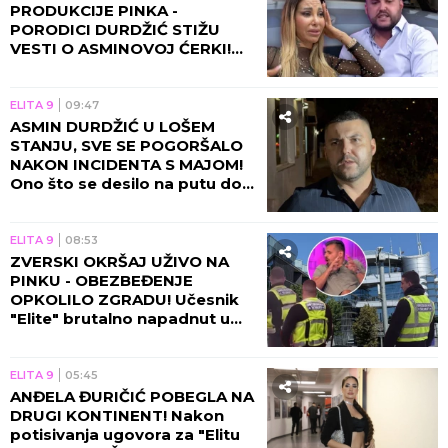
PRODUKCIJE PINKA -
PORODICI DURDŽIĆ STIŽU
VESTI O ASMINOVOJ ĆERKI!
Aneli se momentalno vraća u
Beograd zbog Nore!
ELITA 9
09:47
ASMIN DURDŽIĆ U LOŠEM
STANJU, SVE SE POGORŠALO
NAKON INCIDENTA S MAJOM!
Ono što se desilo na putu do
Pinka će vas NAJEŽITI!
ELITA 9
08:53
ZVERSKI OKRŠAJ UŽIVO NA
PINKU - OBEZBEĐENJE
OPKOLILO ZGRADU! Učesnik
"Elite" brutalno napadnut u
programu, voditelj prekinuo
emisiju!
ELITA 9
05:45
ANĐELA ĐURIČIĆ POBEGLA NA
DRUGI KONTINENT! Nakon
potisivanja ugovora za "Elitu