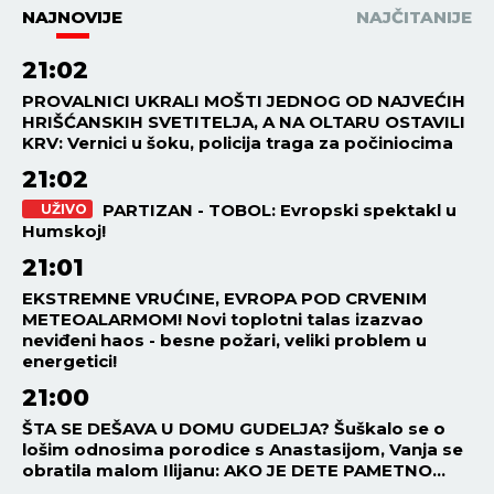
NAJNOVIJE
NAJČITANIJE
21:02
PROVALNICI UKRALI MOŠTI JEDNOG OD NAJVEĆIH
HRIŠĆANSKIH SVETITELJA, A NA OLTARU OSTAVILI
KRV: Vernici u šoku, policija traga za počiniocima
21:02
PARTIZAN - TOBOL: Evropski spektakl u
UŽIVO
Humskoj!
21:01
EKSTREMNE VRUĆINE, EVROPA POD CRVENIM
METEOALARMOM! Novi toplotni talas izazvao
neviđeni haos - besne požari, veliki problem u
energetici!
21:00
ŠTA SE DEŠAVA U DOMU GUDELJA? Šuškalo se o
lošim odnosima porodice s Anastasijom, Vanja se
obratila malom Ilijanu: AKO JE DETE PAMETNO...