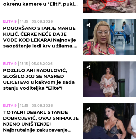
okrenu kamere u "Eliti", pukla
bruka!
ELITA 9
14:15
05.08.2026
POGORŠANO STANJE MARIJE
KULIĆ, ĆERKE NEĆE DA JE
VODE KOD LEKARA! Najnovije
saopštenje ledi krv u žilama,
Miljanina majka jedva hoda!
ELITA 9
13:15
05.08.2026
POZLILO ANI RADULOVIĆ,
SLOŠILO JOJ SE NASRED
ULICE! Evo u kakvom je sada
stanju voditeljka "Elite"!
ELITA 9
12:15
05.08.2026
TOTALNI DEBAKL STANIJE
DOBROJEVIĆ, OVAJ SNIMAK JE
NJENO UNIŠTENJE!
Najbrutalnije zakucavanje
otkako se završila "Elita 9"!