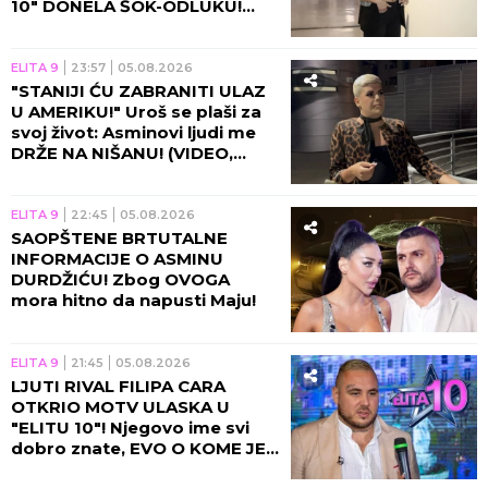
10" DONELA ŠOK-ODLUKU!
(VIDEO)
ELITA 9
23:57
05.08.2026
"STANIJI ĆU ZABRANITI ULAZ
U AMERIKU!" Uroš se plaši za
svoj život: Asminovi ljudi me
DRŽE NA NIŠANU! (VIDEO,
GALERIJA)
ELITA 9
22:45
05.08.2026
SAOPŠTENE BRTUTALNE
INFORMACIJE O ASMINU
DURDŽIĆU! Zbog OVOGA
mora hitno da napusti Maju!
ELITA 9
21:45
05.08.2026
LJUTI RIVAL FILIPA CARA
OTKRIO MOTV ULASKA U
"ELITU 10"! Njegovo ime svi
dobro znate, EVO O KOME JE
REČ!