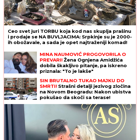
Ceo svet juri TORBU koja kod nas skuplja prašinu
i prodaje se NA BUVLJACIMA: Srpkinje su je 2000-
ih obožavale, a sada je opet najtraženiji komad!
MINA NAUMOVIĆ PROGOVORILA O
PREVARI!
Žena Ognjena Amidžića
dobila škakljivo pitanje, pa iskreno
priznala: "To je lakše"
SIN BRUTALNO TUKAO MAJKU DO
SMRTI!
Strašni detalji jezivog zločina
na Novom Beogradu: Nakon ubistva
pokušao da skoči sa terase!