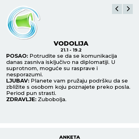
VODOLIJA
21.1 - 19.2
POSAO:
Potrudite se da se komunikacija
P
o u
danas zasniva isključivo na diplomatiji. U
pr
 od
suprotnom, moguće su rasprave i
Ne
nesporazumi.
sv
LJUBAV:
Planete vam pružaju podršku da se
L
zbližite s osobom koju poznajete preko posla.
lj
Period pun strasti.
ne
ZDRAVLJE:
Zubobolja.
pr
Z
ANKETA