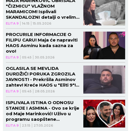
MAJA MARINKOVIĆ OBRISALA
"ČIZMICU" VLAŽNOM
MARAMICOM! Isplivali
SKANDALOZNI detalji o vrelim
akcijama sa Asminom!
ELITA 9
14:15
15.05.2026
PROCURILE INFORMACIJE O
FILIPU CARU! Maja će napraviti
HAOS Asminu kada sazna za
ovo!
ELITA 9
05:45
30.05.2026
OGLASILA SE MEVLIDA
DURDŽIĆ! PORUKA ZGROZILA
JAVNOST! - Prekršila Asminov
zahtev! Kreće HAOS u "Eliti 9"!
(VIDEO)
ELITA 9
05:45
28.05.2026
ISPLIVALA ISTINA O ODNOSU
STANIJE I ASMINA - Ovo se krije
od Maje Marinković! Uživo u
programu saopštene
poražavajuće vesti za starletu!
ELITA 9
23:15
27.05.2026
(VIDEO)