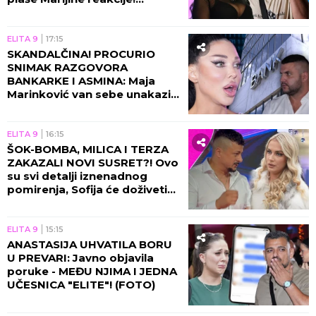
(VIDEO)
ELITA 9
17:15
SKANDALČINA! PROCURIO
SNIMAK RAZGOVORA
BANKARKE I ASMINA: Maja
Marinković van sebe unakazila
Gabi! (VIDEO)
ELITA 9
16:15
ŠOK-BOMBA, MILICA I TERZA
ZAKAZALI NOVI SUSRET?! Ovo
su svi detalji iznenadnog
pomirenja, Sofija će doživeti
nervni slom!
ELITA 9
15:15
ANASTASIJA UHVATILA BORU
U PREVARI: Javno objavila
poruke - MEĐU NJIMA I JEDNA
UČESNICA "ELITE"! (FOTO)