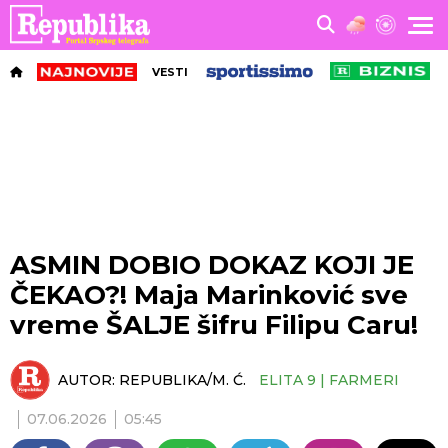
VESTI
ASMIN DOBIO DOKAZ KOJI JE
ČEKAO?! Maja Marinković sve
vreme ŠALJE šifru Filipu Caru!
AUTOR:
REPUBLIKA/M. Ć.
ELITA 9 | FARMERI
07.06.2026
05:45