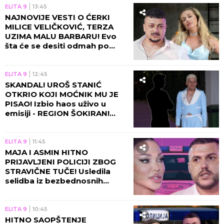
ELITA 9
13:45
NAJNOVIJE VESTI O ĆERKI
MILICE VELIČKOVIĆ, TERZA
UZIMA MALU BARBARU! Evo
šta će se desiti odmah po
povratku u Beograd!
ELITA 9
12:45
SKANDAL! UROŠ STANIĆ
OTKRIO KOJI MOĆNIK MU JE
PISAO! Izbio haos uživo u
emisiji - REGION ŠOKIRAN!
(VIDEO)
ELITA 9
11:45
MAJA I ASMIN HITNO
PRIJAVLJENI POLICIJI ZBOG
STRAVIČNE TUČE! Usledila
selidba iz bezbednosnih
razloga, sve otišlo predaleko!
ELITA 9
10:45
HITNO SAOPŠTENJE