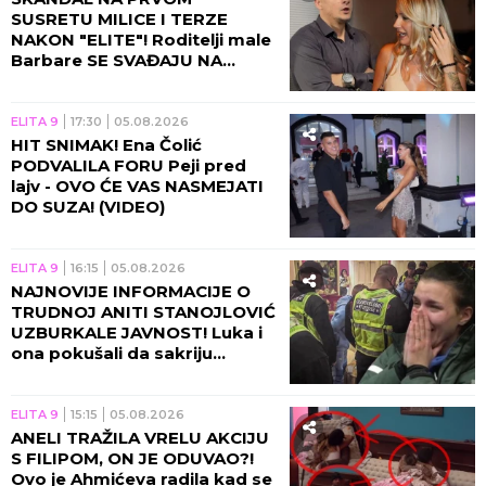
SUSRETU MILICE I TERZE
NAKON "ELITE"! Roditelji male
Barbare SE SVAĐAJU NA
PLAŽI, snimak završio na
mrežama! (VIDEO)
ELITA 9
17:30
05.08.2026
HIT SNIMAK! Ena Čolić
PODVALILA FORU Peji pred
lajv - OVO ĆE VAS NASMEJATI
DO SUZA! (VIDEO)
ELITA 9
16:15
05.08.2026
NAJNOVIJE INFORMACIJE O
TRUDNOJ ANITI STANOJLOVIĆ
UZBURKALE JAVNOST! Luka i
ona pokušali da sakriju
stravičnu istinu!
ELITA 9
15:15
05.08.2026
ANELI TRAŽILA VRELU AKCIJU
S FILIPOM, ON JE ODUVAO?!
Ovo je Ahmićeva radila kad se