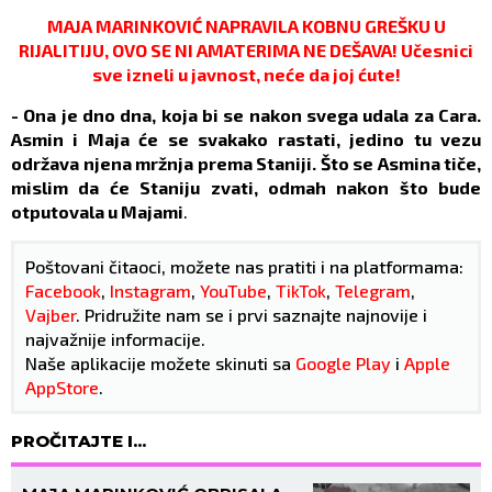
MAJA MARINKOVIĆ NAPRAVILA KOBNU GREŠKU U
RIJALITIJU, OVO SE NI AMATERIMA NE DEŠAVA! Učesnici
sve izneli u javnost, neće da joj ćute!
- Ona je dno dna, koja bi se nakon svega udala za Cara.
Asmin i Maja će se svakako rastati, jedino tu vezu
održava njena mržnja prema Staniji. Što se Asmina tiče,
mislim da će Staniju zvati, odmah nakon što bude
otputovala u Majami
.
Poštovani čitaoci, možete nas pratiti i na platformama:
Facebook
,
Instagram
,
YouTube
,
TikTok
,
Telegram
,
Vajber
. Pridružite nam se i prvi saznajte najnovije i
najvažnije informacije.
Naše aplikacije možete skinuti sa
Google Play
i
Apple
AppStore
.
PROČITAJTE I...