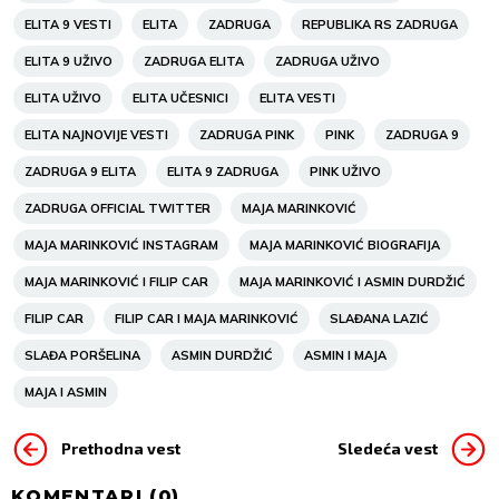
ELITA 9 VESTI
ELITA
ZADRUGA
REPUBLIKA RS ZADRUGA
ELITA 9 UŽIVO
ZADRUGA ELITA
ZADRUGA UŽIVO
ELITA UŽIVO
ELITA UČESNICI
ELITA VESTI
ELITA NAJNOVIJE VESTI
ZADRUGA PINK
PINK
ZADRUGA 9
ZADRUGA 9 ELITA
ELITA 9 ZADRUGA
PINK UŽIVO
ZADRUGA OFFICIAL TWITTER
MAJA MARINKOVIĆ
MAJA MARINKOVIĆ INSTAGRAM
MAJA MARINKOVIĆ BIOGRAFIJA
MAJA MARINKOVIĆ I FILIP CAR
MAJA MARINKOVIĆ I ASMIN DURDŽIĆ
FILIP CAR
FILIP CAR I MAJA MARINKOVIĆ
SLAĐANA LAZIĆ
SLAĐA PORŠELINA
ASMIN DURDŽIĆ
ASMIN I MAJA
MAJA I ASMIN
Prethodna vest
Sledeća vest
KOMENTARI (
0
)