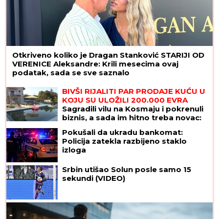
Otkriveno koliko je Dragan Stanković STARIJI OD
VERENICE Aleksandre: Krili mesecima ovaj
podatak, sada se sve saznalo
BIVŠI RIJALITI PAR PRODAJE KUĆU U
KOJU SU ULOŽILI 200.000 EVRA
Sagradili vilu na Kosmaju i pokrenuli
biznis, a sada im hitno treba novac:
"To je razlog prodaje"
Pokušali da ukradu bankomat:
Policija zatekla razbijeno staklo
izloga
Srbin utišao Solun posle samo 15
sekundi (VIDEO)