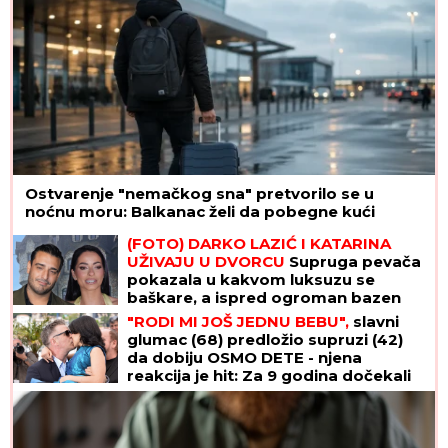
Ostvarenje "nemačkog sna" pretvorilo se u
noćnu moru: Balkanac želi da pobegne kući
(FOTO) DARKO LAZIĆ I KATARINA
UŽIVAJU U DVORCU
Supruga pevača
pokazala u kakvom luksuzu se
baškare, a ispred ogroman bazen
"RODI MI JOŠ JEDNU BEBU",
slavni
glumac (68) predložio supruzi (42)
da dobiju OSMO DETE - njena
reakcija je hit: Za 9 godina dočekali
su 4 SINA I 3 ĆERKE, ali on ne želi da
se zaustavi