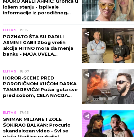
MAJKU ANELI AHMIĆ: Grofica u
lošem stanju - isplivale
informacije iz porodičnog
doma!
ELITA 9
19:15
POZNATO ŠTA SU RADILI
ASMIN I GABI! Zbog vrelih
akcija HITNO mora da menja
banku - MAJA UVELA
RESTRIKCIJE!
ELITA 9
18:07
HOROR-SCENE PRED
PORODIČNOM KUĆOM DARKA
TANASIJEVIĆA! Požar guta sve
pred sobom, CELA NACIJA
UZNEMIRENA! (UZNEMIRUJUĆ
VIDEO)
ELITA 9
17:45
SNIMAK MILJANE I ZOLE
ŠOKIRAO BALKAN: Procurio
skandalozan video - Svi se
plaše Marijine reakcije!