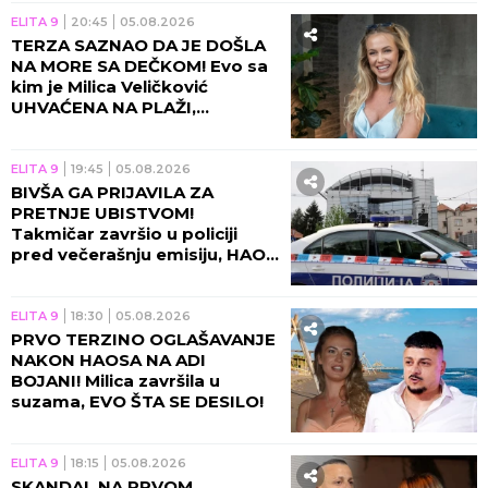
ELITA 9
20:45
05.08.2026
TERZA SAZNAO DA JE DOŠLA
NA MORE SA DEČKOM! Evo sa
kim je Milica Veličković
UHVAĆENA NA PLAŽI,
momentalno se oglasila!
ELITA 9
19:45
05.08.2026
BIVŠA GA PRIJAVILA ZA
PRETNJE UBISTVOM!
Takmičar završio u policiji
pred večerašnju emisiju, HAOS
NE JENJAVA!
ELITA 9
18:30
05.08.2026
PRVO TERZINO OGLAŠAVANJE
NAKON HAOSA NA ADI
BOJANI! Milica završila u
suzama, EVO ŠTA SE DESILO!
ELITA 9
18:15
05.08.2026
SKANDAL NA PRVOM