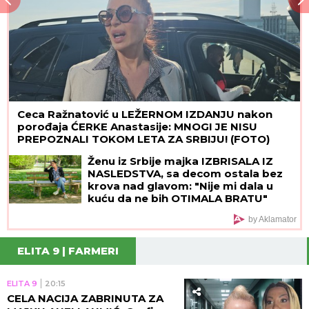
Ceca Ražnatović u LEŽERNOM IZDANJU nakon
porođaja ĆERKE Anastasije: MNOGI JE NISU
PREPOZNALI TOKOM LETA ZA SRBIJU! (FOTO)
Ženu iz Srbije majka IZBRISALA IZ
NASLEDSTVA, sa decom ostala bez
krova nad glavom: "Nije mi dala u
kuću da ne bih OTIMALA BRATU"
by Aklamator
ELITA 9 | FARMERI
ELITA 9
20:15
CELA NACIJA ZABRINUTA ZA