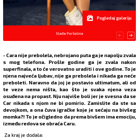
Pogledaj galeriju
Slađa Poršelina
- Cara nije prebolela, nebrojano puta ga je napolju zvala
s mog telefona. Prošle godine ga je zvala nakon
superfinala, a to će verovatno uraditi i ove godine. To je
njena najveća ljubav, nije ga prebolela i nikada ga neće
preboleti. Naravno da joj je postavio ultimatum, ali od
te veze nema ništa, kao što je svaka njena veza
osuđena na propast. Nju najviše boli jer je svesna da se
Car nikada s njom ne bi pomirio. Zamislite da ste sa
devojkom, a ona čuva igračke koje je sećaju na bivšeg
momka?! To je očigledno da prema bivšem ima emociju,
između redova se obraća Caru.
Za kraj je dodala: