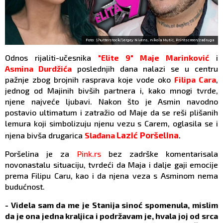
Foto: Shutterstock/Sergey Nivens, nikola Mutić, Printscreen/zadruga
Odnos rijaliti-učesnika
"Elite 9"
Maje Marinković
i
Asmina Durdžića
poslednjih dana nalazi se u centru
pažnje zbog brojnih rasprava koje vode oko
Filipa Cara
,
jednog od Majinih bivših partnera i, kako mnogi tvrde,
njene najveće ljubavi. Nakon što je Asmin navodno
postavio ultimatum i zatražio od Maje da se reši plišanih
lemura koji simbolizuju njenu vezu s Carem, oglasila se i
.
Lazić
Poršelina
njena bivša drugarica
Slađana
Poršelina je za
Pink.rs
bez zadrške komentarisala
novonastalu situaciju, tvrdeći da Maja i dalje gaji emocije
prema Filipu Caru, kao i da njena veza s Asminom nema
budućnost.
- Videla sam da me je Stanija sinoć spomenula, mislim
da je ona jedna kraljica i podržavam je, hvala joj od srca