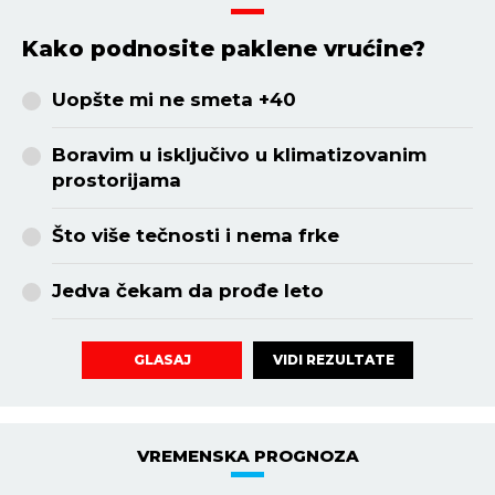
Kako podnosite paklene vrućine?
Uopšte mi ne smeta +40
Boravim u isključivo u klimatizovanim
prostorijama
Što više tečnosti i nema frke
Jedva čekam da prođe leto
VIDI REZULTATE
GLASAJ
VREMENSKA PROGNOZA