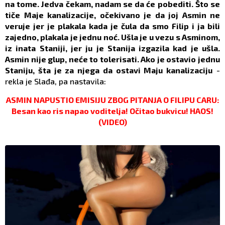
na tome. Jedva čekam, nadam se da će pobediti. Što se
tiče Maje kanalizacije, očekivano je da joj Asmin ne
veruje jer je plakala kada je čula da smo Filip i ja bili
zajedno, plakala je jednu noć. Ušla je u vezu s Asminom,
iz inata Staniji, jer ju je Stanija izgazila kad je ušla.
Asmin nije glup, neće to tolerisati. Ako je ostavio jednu
Staniju, šta je za njega da ostavi Maju kanalizaciju
-
rekla je Slađa, pa nastavila:
ASMIN NAPUSTIO EMISIJU ZBOG PITANJA O FILIPU CARU:
Besan kao ris napao voditelja! Očitao bukvicu! HAOS!
(VIDEO)