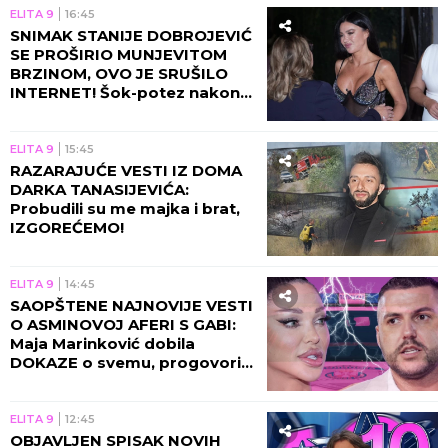
ELITA 9
16:45
SNIMAK STANIJE DOBROJEVIĆ
SE PROŠIRIO MUNJEVITOM
BRZINOM, OVO JE SRUŠILO
INTERNET! Šok-potez nakon
skandala Maje i Asmina!
ELITA 9
15:45
RAZARAJUĆE VESTI IZ DOMA
DARKA TANASIJEVIĆA:
Probudili su me majka i brat,
IZGOREĆEMO!
ELITA 9
14:45
SAOPŠTENE NAJNOVIJE VESTI
O ASMINOVOJ AFERI S GABI:
Maja Marinković dobila
DOKAZE o svemu, progovorila
njegova bivša!
ELITA 9
12:45
OBJAVLJEN SPISAK NOVIH