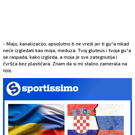
- Majo, kanalizacijo, apsolutno ti ne vredi jer ti gu*a nikad
neće izgledati kao moja, meduza. Tvoj gluteus i tvoja gu*a
se raspada, kako izgleda, a moja je sve zategnutija i
čvršća bez plastičara. Znam da si mi stalno zamerala na
njoj.