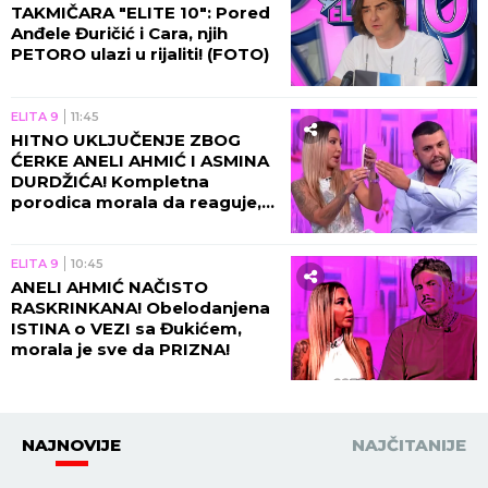
TAKMIČARA "ELITE 10": Pored
Anđele Đuričić i Cara, njih
PETORO ulazi u rijaliti! (FOTO)
ELITA 9
11:45
HITNO UKLJUČENJE ZBOG
ĆERKE ANELI AHMIĆ I ASMINA
DURDŽIĆA! Kompletna
porodica morala da reaguje,
usledila nova drama u
programu!
ELITA 9
10:45
ANELI AHMIĆ NAČISTO
RASKRINKANA! Obelodanjena
ISTINA o VEZI sa Đukićem,
morala je sve da PRIZNA!
NAJNOVIJE
NAJČITANIJE