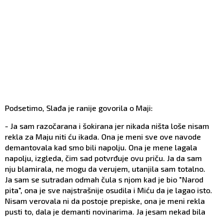
Podsetimo, Slađa je ranije govorila o Maji:
- Ja sam razočarana i šokirana jer nikada ništa loše nisam
rekla za Maju niti ću ikada. Ona je meni sve ove navode
demantovala kad smo bili napolju. Ona je mene lagala
napolju, izgleda, čim sad potvrđuje ovu priču. Ja da sam
nju blamirala, ne mogu da verujem, utanjila sam totalno.
Ja sam se sutradan odmah čula s njom kad je bio "Narod
pita", ona je sve najstrašnije osudila i Miću da je lagao isto.
Nisam verovala ni da postoje prepiske, ona je meni rekla
pusti to, dala je demanti novinarima. Ja jesam nekad bila