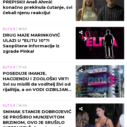
PREPISKI! Aneli Ahmić
konačno prekinula ćutanje, svi
čekali njenu reakciju!
ELITA 9
18:50
DRUG MAJE MARINKOVIĆ
ULAZI U "ELITU 10"?!
Saopštene informacije iz
zgrade Pinka!
ELITA 9
17:45
POSEDUJE IMANJE,
HACIJENDU I ZOOLOŠKI VRT!
Svi su mislili da voditelj živi od
rijalitija, a on VODI OZBILJAN
BIZNIS!
ELITA 9
16:45
SNIMAK STANIJE DOBROJEVIĆ
SE PROŠIRIO MUNJEVITOM
BRZINOM, OVO JE SRUŠILO