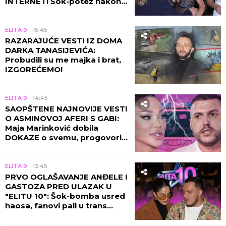
INTERNET! Šok-potez nakon
skandala Maje i Asmina!
ELITA 9
15:45
RAZARAJUĆE VESTI IZ DOMA
DARKA TANASIJEVIĆA:
Probudili su me majka i brat,
IZGOREĆEMO!
ELITA 9
14:45
SAOPŠTENE NAJNOVIJE VESTI
O ASMINOVOJ AFERI S GABI:
Maja Marinković dobila
DOKAZE o svemu, progovorila
njegova bivša!
ELITA 9
13:45
PRVO OGLAŠAVANJE ANĐELE I
GASTOZA PRED ULAZAK U
"ELITU 10": Šok-bomba usred
haosa, fanovi pali u trans
zbog novih vesti!