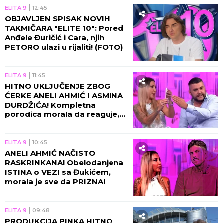
ELITA 9
12:45
OBJAVLJEN SPISAK NOVIH
TAKMIČARA "ELITE 10": Pored
Anđele Đuričić i Cara, njih
PETORO ulazi u rijaliti! (FOTO)
ELITA 9
11:45
HITNO UKLJUČENJE ZBOG
ĆERKE ANELI AHMIĆ I ASMINA
DURDŽIĆA! Kompletna
porodica morala da reaguje,
usledila nova drama u
programu!
ELITA 9
10:45
ANELI AHMIĆ NAČISTO
RASKRINKANA! Obelodanjena
ISTINA o VEZI sa Đukićem,
morala je sve da PRIZNA!
ELITA 9
09:48
PRODUKCIJA PINKA HITNO