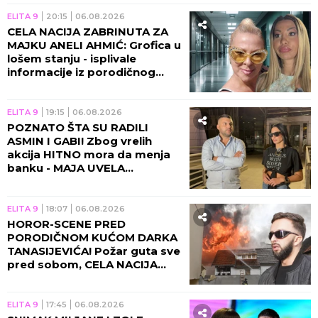
ELITA 9
20:15
06.08.2026
CELA NACIJA ZABRINUTA ZA
MAJKU ANELI AHMIĆ: Grofica u
lošem stanju - isplivale
informacije iz porodičnog
doma!
ELITA 9
19:15
06.08.2026
POZNATO ŠTA SU RADILI
ASMIN I GABI! Zbog vrelih
akcija HITNO mora da menja
banku - MAJA UVELA
RESTRIKCIJE!
ELITA 9
18:07
06.08.2026
HOROR-SCENE PRED
PORODIČNOM KUĆOM DARKA
TANASIJEVIĆA! Požar guta sve
pred sobom, CELA NACIJA
UZNEMIRENA! (UZNEMIRUJUĆ
VIDEO)
ELITA 9
17:45
06.08.2026