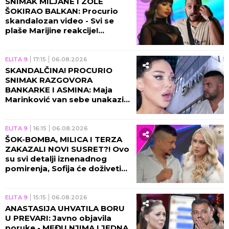
SNIMAK MILJANE I ZOLE
ŠOKIRAO BALKAN: Procurio
skandalozan video - Svi se
plaše Marijine reakcije!
(VIDEO)
ELITA 9
17:15
06.08.2026
SKANDALČINA! PROCURIO
SNIMAK RAZGOVORA
BANKARKE I ASMINA: Maja
Marinković van sebe unakazila
Gabi! (VIDEO)
ELITA 9
16:15
06.08.2026
ŠOK-BOMBA, MILICA I TERZA
ZAKAZALI NOVI SUSRET?! Ovo
su svi detalji iznenadnog
pomirenja, Sofija će doživeti
nervni slom!
ELITA 9
15:15
06.08.2026
ANASTASIJA UHVATILA BORU
U PREVARI: Javno objavila
poruke - MEĐU NJIMA I JEDNA