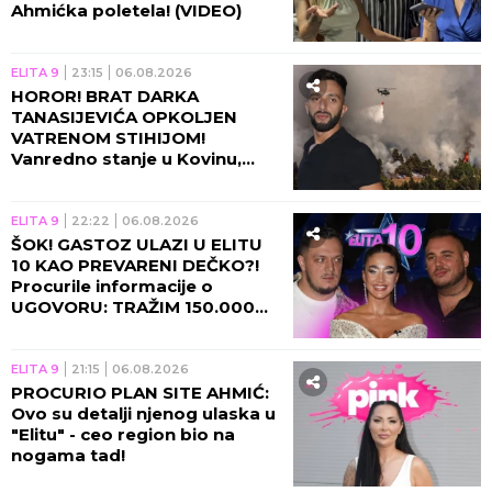
Ahmićka poletela! (VIDEO)
ELITA 9
23:15
06.08.2026
HOROR! BRAT DARKA
TANASIJEVIĆA OPKOLJEN
VATRENOM STIHIJOM!
Vanredno stanje u Kovinu,
voditelj u agoniji: U TOJ KUĆI
SAM ODRASTAO!
ELITA 9
22:22
06.08.2026
ŠOK! GASTOZ ULAZI U ELITU
10 KAO PREVARENI DEČKO?!
Procurile informacije o
UGOVORU: TRAŽIM 150.000
EVRA UNAPRED! (VIDEO)
ELITA 9
21:15
06.08.2026
PROCURIO PLAN SITE AHMIĆ:
Ovo su detalji njenog ulaska u
"Elitu" - ceo region bio na
nogama tad!