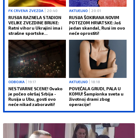
FK CRVENA ZVEZDA
20:40
AKTUELNO
20:01
RUSIJA RAZNELA STADION
RUSIJA ŠOKIRANA NOVIM
VELIKE ZVEZDINE BRUKE:
POTEZOM HRVATSKE: Još
Ratni vihor u Ukrajini ima i
jedan skandal, Rusi im ovo
strašne sportske
neće oprostiti!
posledice (VIDEO)
ODBOJKA
19:17
AKTUELNO
18:18
NESTVARNE SCENE! Ovako
POVEĆALA GRUDI, PALA U
je počeo okršaj Srbija -
KOMU! Šampionka sveta u
Rusija u Ubu, gosti ovo
životnoj drami zbog
neće nikad zaboraviti!
operacije!