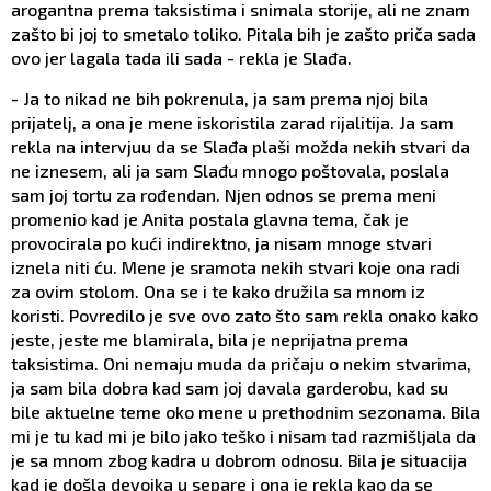
arogantna prema taksistima i snimala storije, ali ne znam
zašto bi joj to smetalo toliko. Pitala bih je zašto priča sada
ovo jer lagala tada ili sada - rekla je Slađa.
- Ja to nikad ne bih pokrenula, ja sam prema njoj bila
prijatelj, a ona je mene iskoristila zarad rijalitija. Ja sam
rekla na intervjuu da se Slađa plaši možda nekih stvari da
ne iznesem, ali ja sam Slađu mnogo poštovala, poslala
sam joj tortu za rođendan. Njen odnos se prema meni
promenio kad je Anita postala glavna tema, čak je
provocirala po kući indirektno, ja nisam mnoge stvari
iznela niti ću. Mene je sramota nekih stvari koje ona radi
za ovim stolom. Ona se i te kako družila sa mnom iz
koristi. Povredilo je sve ovo zato što sam rekla onako kako
jeste, jeste me blamirala, bila je neprijatna prema
taksistima. Oni nemaju muda da pričaju o nekim stvarima,
ja sam bila dobra kad sam joj davala garderobu, kad su
bile aktuelne teme oko mene u prethodnim sezonama. Bila
mi je tu kad mi je bilo jako teško i nisam tad razmišljala da
je sa mnom zbog kadra u dobrom odnosu. Bila je situacija
kad je došla devojka u separe i ona je rekla kao da se