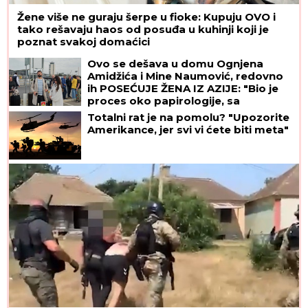
Žene više ne guraju šerpe u fioke: Kupuju OVO i
tako rešavaju haos od posuđa u kuhinji koji je
poznat svakoj domaćici
Ovo se dešava u domu Ognjena
Amidžića i Mine Naumović, redovno
ih POSEĆUJE ŽENA IZ AZIJE: "Bio je
proces oko papirologije, sa
Perunom ne može da pomogne"
Totalni rat je na pomolu? "Upozorite
Amerikance, jer svi vi ćete biti meta"