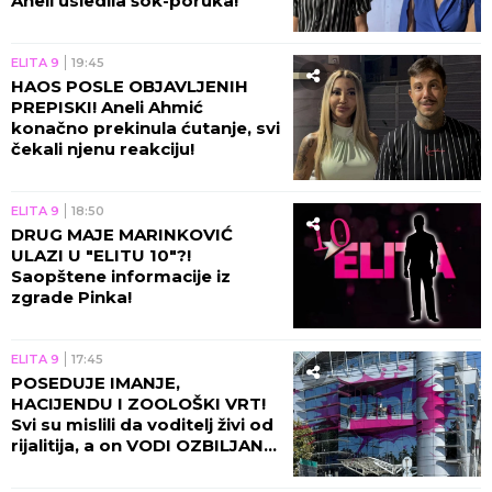
Aneli usledila šok-poruka!
ELITA 9
19:45
HAOS POSLE OBJAVLJENIH
PREPISKI! Aneli Ahmić
konačno prekinula ćutanje, svi
čekali njenu reakciju!
ELITA 9
18:50
DRUG MAJE MARINKOVIĆ
ULAZI U "ELITU 10"?!
Saopštene informacije iz
zgrade Pinka!
ELITA 9
17:45
POSEDUJE IMANJE,
HACIJENDU I ZOOLOŠKI VRT!
Svi su mislili da voditelj živi od
rijalitija, a on VODI OZBILJAN
BIZNIS!