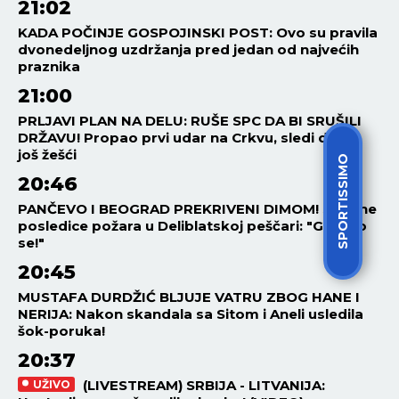
21:02
KADA POČINJE GOSPOJINSKI POST: Ovo su pravila
dvonedeljnog uzdržanja pred jedan od najvećih
praznika
21:00
PRLJAVI PLAN NA DELU: RUŠE SPC DA BI SRUŠILI
DRŽAVU! Propao prvi udar na Crkvu, sledi drugi,
još žešći
SPORTISSIMO
20:46
PANČEVO I BEOGRAD PREKRIVENI DIMOM! Strašne
posledice požara u Deliblatskoj peščari: "Gušimo
se!"
20:45
MUSTAFA DURDŽIĆ BLJUJE VATRU ZBOG HANE I
NERIJA: Nakon skandala sa Sitom i Aneli usledila
šok-poruka!
20:37
(LIVESTREAM) SRBIJA - LITVANIJA:
UŽIVO