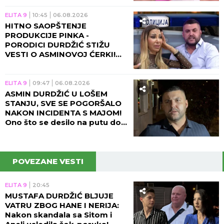
ELITA 9
10:45
06.08.2026
HITNO SAOPŠTENJE
PRODUKCIJE PINKA -
PORODICI DURDŽIĆ STIŽU
VESTI O ASMINOVOJ ĆERKI!
Aneli se momentalno vraća u
Beograd zbog Nore!
ELITA 9
09:47
06.08.2026
ASMIN DURDŽIĆ U LOŠEM
STANJU, SVE SE POGORŠALO
NAKON INCIDENTA S MAJOM!
Ono što se desilo na putu do
Pinka će vas NAJEŽITI!
POVEZANE VESTI
ELITA 9
20:45
MUSTAFA DURDŽIĆ BLJUJE
VATRU ZBOG HANE I NERIJA:
Nakon skandala sa Sitom i