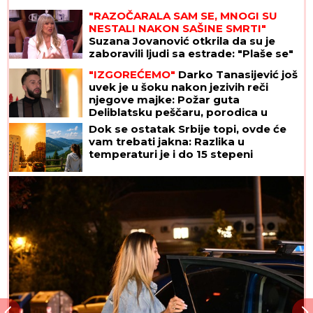
"RAZOČARALA SAM SE, MNOGI SU
NESTALI NAKON SAŠINE SMRTI"
Suzana Jovanović otkrila da su je
zaboravili ljudi sa estrade: "Plaše se"
"IZGOREĆEMO"
Darko Tanasijević još
uvek je u šoku nakon jezivih reči
njegove majke: Požar guta
Deliblatsku peščaru, porodica u
dramatičnoj borbi sa vatrenom
Dok se ostatak Srbije topi, ovde će
stihijom
vam trebati jakna: Razlika u
temperaturi je i do 15 stepeni