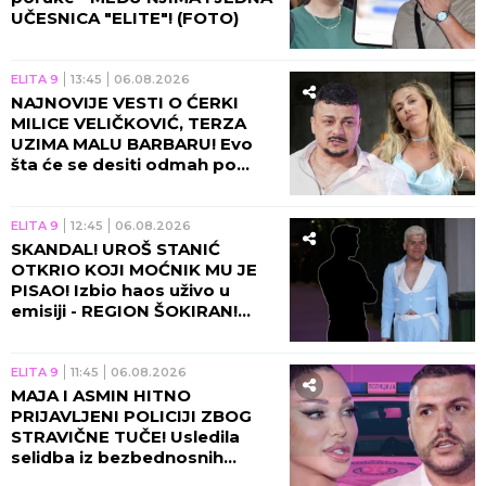
UČESNICA "ELITE"! (FOTO)
ELITA 9
13:45
06.08.2026
NAJNOVIJE VESTI O ĆERKI
MILICE VELIČKOVIĆ, TERZA
UZIMA MALU BARBARU! Evo
šta će se desiti odmah po
povratku u Beograd!
ELITA 9
12:45
06.08.2026
SKANDAL! UROŠ STANIĆ
OTKRIO KOJI MOĆNIK MU JE
PISAO! Izbio haos uživo u
emisiji - REGION ŠOKIRAN!
(VIDEO)
ELITA 9
11:45
06.08.2026
MAJA I ASMIN HITNO
PRIJAVLJENI POLICIJI ZBOG
STRAVIČNE TUČE! Usledila
selidba iz bezbednosnih
razloga, sve otišlo predaleko!