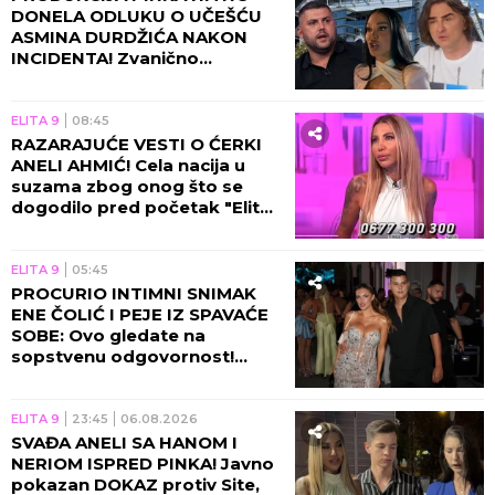
DONELA ODLUKU O UČEŠĆU
ASMINA DURDŽIĆA NAKON
INCIDENTA! Zvanično
saopštenje će vas zakucati za
ekran, obezbeđenje u
pripravnosti!
ELITA 9
08:45
RAZARAJUĆE VESTI O ĆERKI
ANELI AHMIĆ! Cela nacija u
suzama zbog onog što se
dogodilo pred početak "Elite
10", Asmin napravio ŠOK-
POTEZ!
ELITA 9
05:45
PROCURIO INTIMNI SNIMAK
ENE ČOLIĆ I PEJE IZ SPAVAĆE
SOBE: Ovo gledate na
sopstvenu odgovornost!
(VIDEO)
ELITA 9
23:45
06.08.2026
SVAĐA ANELI SA HANOM I
NERIOM ISPRED PINKA! Javno
pokazan DOKAZ protiv Site,