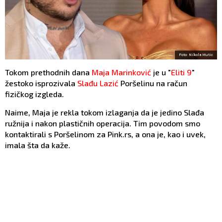
Foto: Nikola Mutic
Tokom prethodnih dana
Maja Marinković
je u "
Eliti 9
"
žestoko isprozivala
Slađu Lazić
Poršelinu na račun
fizičkog izgleda.
Naime, Maja je rekla tokom izlaganja da je jedino Slađa
ružnija i nakon plastičnih operacija. Tim povodom smo
kontaktirali s Poršelinom za Pink.rs, a ona je, kao i uvek,
imala šta da kaže.