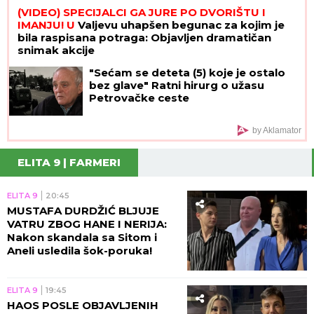
(VIDEO) SPECIJALCI GA JURE PO DVORIŠTU I
IMANJU! U
Valjevu uhapšen begunac za kojim je
bila raspisana potraga: Objavljen dramatičan
snimak akcije
"Sećam se deteta (5) koje je ostalo
bez glave" Ratni hirurg o užasu
Petrovačke ceste
by Aklamator
ELITA 9 | FARMERI
ELITA 9
20:45
MUSTAFA DURDŽIĆ BLJUJE
VATRU ZBOG HANE I NERIJA:
Nakon skandala sa Sitom i
Aneli usledila šok-poruka!
ELITA 9
19:45
HAOS POSLE OBJAVLJENIH