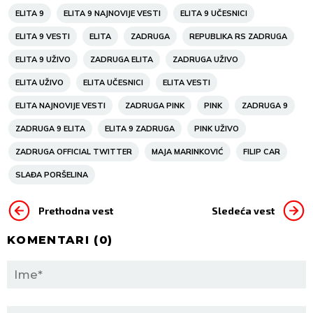
ELITA 9
ELITA 9 NAJNOVIJE VESTI
ELITA 9 UČESNICI
ELITA 9 VESTI
ELITA
ZADRUGA
REPUBLIKA RS ZADRUGA
ELITA 9 UŽIVO
ZADRUGA ELITA
ZADRUGA UŽIVO
ELITA UŽIVO
ELITA UČESNICI
ELITA VESTI
ELITA NAJNOVIJE VESTI
ZADRUGA PINK
PINK
ZADRUGA 9
ZADRUGA 9 ELITA
ELITA 9 ZADRUGA
PINK UŽIVO
ZADRUGA OFFICIAL TWITTER
MAJA MARINKOVIĆ
FILIP CAR
SLAĐA PORŠELINA
Prethodna vest
Sledeća vest
KOMENTARI (
0
)