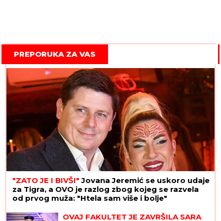
PREPORUKA ZA VAS
"ZATO JE I BIVŠI"
Jovana Jeremić se uskoro udaje
za Tigra, a OVO je razlog zbog kojeg se razvela
od prvog muža: "Htela sam više i bolje"
OVAJ FAKULTET JE ZAVRŠILA SARA