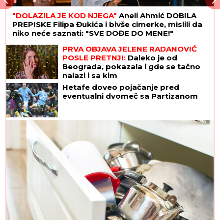
"DOLAZILA JE KOD NJEGA"
Aneli Ahmić DOBILA
PREPISKE Filipa Đukića i bivše cimerke, mislili da
niko neće saznati: "SVE DOĐE DO MENE!"
PRVA OBJAVA JELENE RADANOVIĆ
POSLE PRETNJI:
Daleko je od
Beograda, pokazala i gde se tačno
nalazi i sa kim
Hetafe doveo pojačanje pred
eventualni dvomeč sa Partizanom