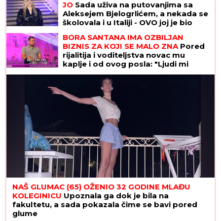
JO
Sada uživa na putovanjima sa
Aleksejem Bjelogrlićem, a nekada se
školovala i u Italiji - OVO joj je bio
problem
BORA SANTANA IMA OZBILJAN
BIZNIS ZA KOJI SE MALO ZNA
Pored
rijalitija i voditeljstva novac mu
kaplje i od ovog posla: "Ljudi mi
dolaze svakodnevno"
NAŠ GLUMAC (65) OŽENIO 32 GODINE MLAĐU
KOLEGINICU
Upoznala ga dok je bila na
fakultetu, a sada pokazala čime se bavi pored
glume