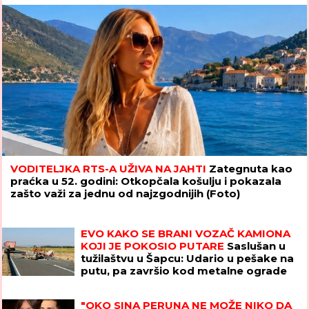
VODITELJKA RTS-A UŽIVA NA JAHTI
Zategnuta kao
praćka u 52. godini: Otkopčala košulju i pokazala
zašto važi za jednu od najzgodnijih (Foto)
EVO KAKO SE BRANI VOZAČ KAMIONA
KOJI JE POKOSIO PUTARE
Saslušan u
tužilaštvu u Šapcu: Udario u pešake na
putu, pa završio kod metalne ograde
"OKO SINA PERUNA NE MOŽE NIKO DA
NAM POMOGNE"
Žena Ognjena
Amidžića zbog ćerke Lole unajmila
DADILJU IZ AZIJE, pa priznala sa čim se
suočavaju u domu! (FOTO)
"Poslednji put kad je muž nasrnuo,
uzela sam nož" Predviđali su joj