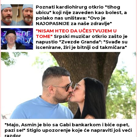
"NISAM HTEO DA UČESTVUJEM U
TOME"
Srpski muzičar otkrio zašto je
napustio "Zvezde Granda": "Svađe su
iscenirane, žiri je bitniji od takmičara"
"Majo, Asmin je bio sa Gabi bankarkom i biće opet,
pazi se!" Stiglo upozorenje koje će napraviti još veći
razdor
PREVARENA ZA 50.000 EVRA:
Emina
Jahović opljačkana u Istanbulu,
verovala devojci, a ova je posle svega
blokirala na mrežama