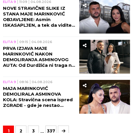
ELITA 9
11:09
04.08.2026
NOVE STRAVIČNE SLIKE IZ
STANA MAJE MARINKOVIĆ
OBJAVLJENE: Asmin
ISKASAPLJEN, a tek da vidite
OVAJ JEZIV PRIZOR! (FOTO)
ELITA 9
09:15
04.08.2026
PRVA IZJAVA MAJE
MARINKOVIĆ NAKON
DEMOLIRANJA ASMINOVOG
AUTA: Od Durdžića ni traga ni
glasa, a OVE reči odjekuju!
(FOTO)
ELITA 9
08:16
04.08.2026
MAJA MARINKOVIĆ
DEMOLIRALA ASMINOVA
KOLA: Stravična scena ispred
ZGRADE - gde je nestao
Durdžić?! (VIDEO)
...
1
2
3
337