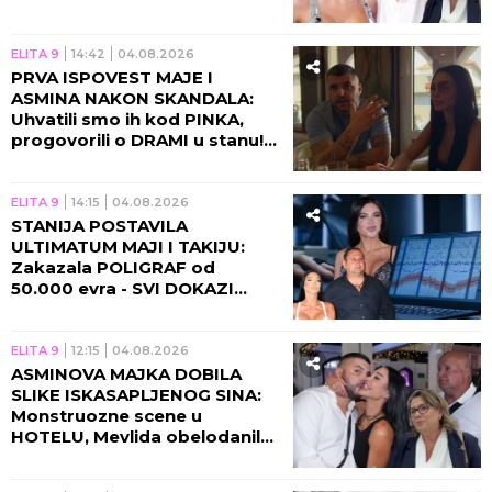
znala, Aneli poseduje
KLJUČNE INFORMACIJE!
ELITA 9
14:42
04.08.2026
PRVA ISPOVEST MAJE I
ASMINA NAKON SKANDALA:
Uhvatili smo ih kod PINKA,
progovorili o DRAMI u stanu!
(VIDEO)
ELITA 9
14:15
04.08.2026
STANIJA POSTAVILA
ULTIMATUM MAJI I TAKIJU:
Zakazala POLIGRAF od
50.000 evra - SVI DOKAZI
izlaze na videlo!
ELITA 9
12:15
04.08.2026
ASMINOVA MAJKA DOBILA
SLIKE ISKASAPLJENOG SINA:
Monstruozne scene u
HOTELU, Mevlida obelodanila
NOVE DETALJE o aferi sa Gabi!