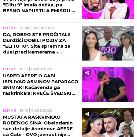
"Elitu 9" imala dečka, pa
BESNO NAPUSTILA EMISIJU:
TAJNO SE VIĐALI OVDE?!
ELITA 9
20:15
04.08.2026
DA, DOBRO STE PROČITALI!
Durdžići DOBILI POZIV ZA
"ELITU 10", Sita spremna za
duel pred kamerama -
MORAJU DA OTPLATE DUG
SVOG SINA?!
ELITA 9
19:15
04.08.2026
USRED AFERE O GABI
ISPLIVAO ASMINOV PAPARACO
SNIMAK! Kačavenda ga
raskrinkala: KREĆE ŠVEDSKI
AKCIONI! (VIDEO)
ELITA 9
16:15
04.08.2026
MUSTAFA RASKRINKAO
ROĐENOG SINA: Obelodanio
sve detalje Asminove AFERE
sa Gabi - OVO javnost nije