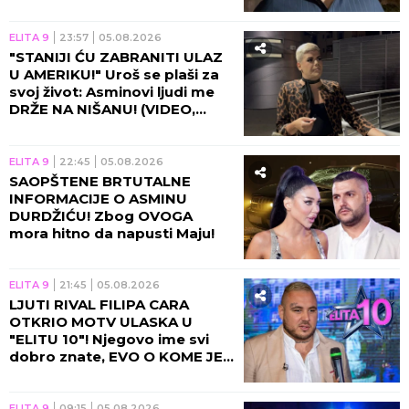
Pinka će vas NAJEŽITI!
ELITA 9
23:57
05.08.2026
"STANIJI ĆU ZABRANITI ULAZ
U AMERIKU!" Uroš se plaši za
svoj život: Asminovi ljudi me
DRŽE NA NIŠANU! (VIDEO,
GALERIJA)
ELITA 9
22:45
05.08.2026
SAOPŠTENE BRTUTALNE
INFORMACIJE O ASMINU
DURDŽIĆU! Zbog OVOGA
mora hitno da napusti Maju!
ELITA 9
21:45
05.08.2026
LJUTI RIVAL FILIPA CARA
OTKRIO MOTV ULASKA U
"ELITU 10"! Njegovo ime svi
dobro znate, EVO O KOME JE
REČ!
ELITA 9
09:15
05.08.2026