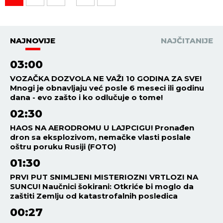
NAJNOVIJE
NAJČITANIJE
03:00
VOZAČKA DOZVOLA NE VAŽI 10 GODINA ZA SVE!
Mnogi je obnavljaju već posle 6 meseci ili godinu
dana - evo zašto i ko odlučuje o tome!
02:30
HAOS NA AERODROMU U LAJPCIGU! Pronađen
dron sa eksplozivom, nemačke vlasti poslale
oštru poruku Rusiji (FOTO)
01:30
PRVI PUT SNIMLJENI MISTERIOZNI VRTLOZI NA
SUNCU! Naučnici šokirani: Otkriće bi moglo da
zaštiti Zemlju od katastrofalnih posledica
00:27