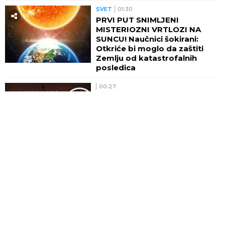
Zemlju od katastrofalnih
posledica
00:27
ZBOG OVOGA PUCAJU SKORO
SVE LJUBAVI: Starac Jefrem
Arizonski upozorio na grešku
koju mnogi prave
DRUŠTVO
00:01
HOROSKOP ZA 7. AVGUST:
Bikovi potpisuju važan
poslovni ugovor, Lavovi
upoznaju osobu koja ih obara
sa nogu!
00:01
DANAS JE VELIKI PRAZNIK!
Slavimo Uspenije Svete Ane,
majke Presvete Bogorodice!