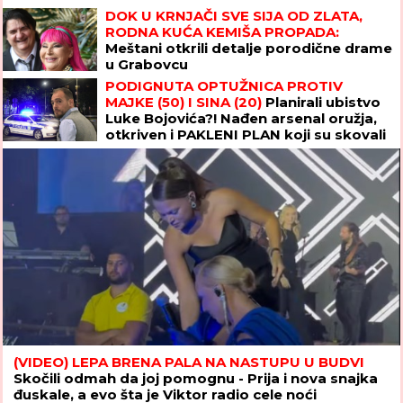
MAJKE (50) I SINA (20)
Planirali ubistvo
Luke Bojovića?! Nađen arsenal oružja,
otkriven i PAKLENI PLAN koji su skovali
(VIDEO) LEPA BRENA PALA NA NASTUPU U BUDVI
Skočili odmah da joj pomognu - Prija i nova snajka
đuskale, a evo šta je Viktor radio cele noći
Poznati kardiohirurg otkrio "tihog
ubicu" koji nije zaveden kao bolest, a
polako nas uništava: "Ovo je
NAJOPASNIJE za naše zdravlje"