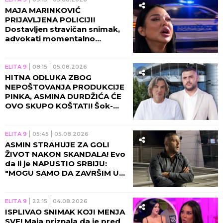
MAJA MARINKOVIĆ
PRIJAVLJENA POLICIJI!
Dostavljen stravičan snimak,
advokati momentalno
alarmirani!
ELITA 9
08:15
05.08.2026
HITNA ODLUKA ZBOG
NEPOŠTOVANJA PRODUKCIJE
PINKA, ASMINA DURDŽIĆA ĆE
OVO SKUPO KOŠTATI! Šok-
bomba o ulasku u "Elitu 10",
sada je konačno!
ELITA 9
05:45
05.08.2026
ASMIN STRAHUJE ZA GOLI
ŽIVOT NAKON SKANDALA! Evo
da li je NAPUSTIO SRBIJU:
"MOGU SAMO DA ZAVRŠIM U
ZATVORU ILI ISPOD ZEMLJE!"
ELITA 9
22:15
04.08.2026
ISPLIVAO SNIMAK KOJI MENJA
SVE! Maja priznala da je pred