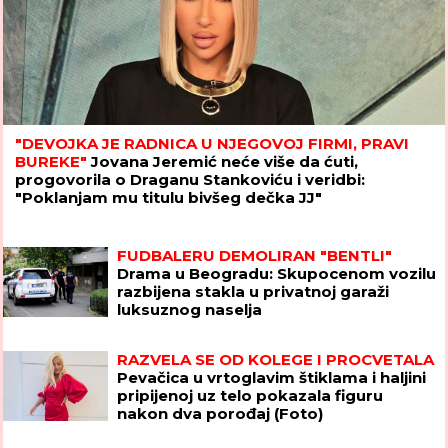
"DEVOJKA JE RADNICA U NJEGOVOJ FIRMI, PRAVI
BUREKE"
Jovana Jeremić neće više da ćuti,
progovorila o Draganu Stankoviću i veridbi:
"Poklanjam mu titulu bivšeg dečka JJ"
FUDBALERU DEMOLIRAN "BENTLI"
Drama u Beogradu: Skupocenom vozilu
razbijena stakla u privatnoj garaži
luksuznog naselja
RAZVELA SE OD KOLEGE I PROCVETALA
Pevačica u vrtoglavim štiklama i haljini
pripijenoj uz telo pokazala figuru
nakon dva porođaj (Foto)