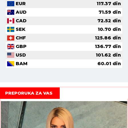
EUR
117.37
din
AUD
71.59
din
CAD
72.52
din
SEK
10.70
din
CHF
125.86
din
GBP
136.77
din
USD
101.62
din
BAM
60.01
din
PREPORUKA ZA VAS