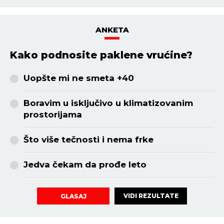
ANKETA
Kako podnosite paklene vrućine?
Uopšte mi ne smeta +40
Boravim u isključivo u klimatizovanim
prostorijama
Što više tečnosti i nema frke
Jedva čekam da prođe leto
VIDI REZULTATE
GLASAJ