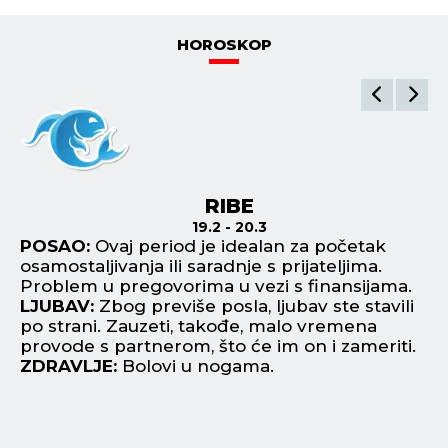
HOROSKOP
RIBE
19.2 - 20.3
POSAO:
Ovaj period je idealan za početak
P
osamostaljivanja ili saradnje s prijateljima.
un
Problem u pregovorima u vezi s finansijama.
la
je
LJUBAV:
Zbog previše posla, ljubav ste stavili
L
po strani. Zauzeti, takođe, malo vremena
up
provode s partnerom, što će im on i zameriti.
hu
ZDRAVLJE:
Bolovi u nogama.
Z