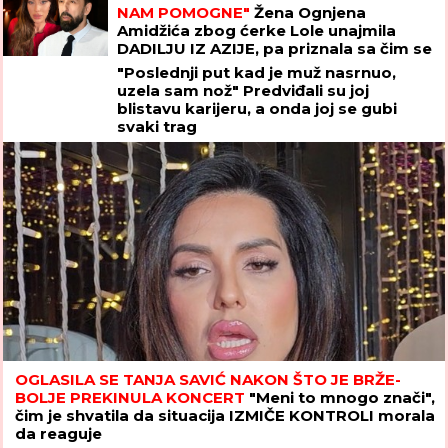
blistavu karijeru, a onda joj se gubi
svaki trag
OGLASILA SE TANJA SAVIĆ NAKON ŠTO JE BRŽE-
BOLJE PREKINULA KONCERT
"Meni to mnogo znači",
čim je shvatila da situacija IZMIČE KONTROLI morala
da reaguje
DOK U KRNJAČI SVE SIJA OD ZLATA,
RODNA KUĆA KEMIŠA PROPADA:
Meštani otkrili detalje porodične drame
u Grabovcu
PODIGNUTA OPTUŽNICA PROTIV