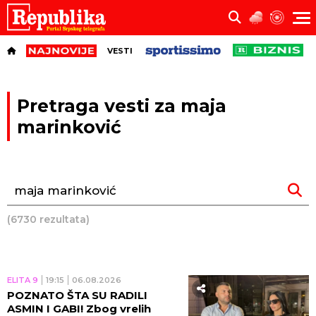
VESTI
Pretraga vesti za maja
marinković
(6730 rezultata)
ELITA 9
19:15
06.08.2026
POZNATO ŠTA SU RADILI
ASMIN I GABI! Zbog vrelih