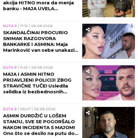
akcija HITNO mora da menja
banku - MAJA UVELA
RESTRIKCIJE!
ELITA 9
17:15
06.08.2026
SKANDALČINA! PROCURIO
SNIMAK RAZGOVORA
BANKARKE I ASMINA: Maja
Marinković van sebe unakazila
Gabi! (VIDEO)
ELITA 9
11:45
06.08.2026
MAJA I ASMIN HITNO
PRIJAVLJENI POLICIJI ZBOG
STRAVIČNE TUČE! Usledila
selidba iz bezbednosnih
razloga, sve otišlo predaleko!
ELITA 9
09:47
06.08.2026
ASMIN DURDŽIĆ U LOŠEM
STANJU, SVE SE POGORŠALO
NAKON INCIDENTA S MAJOM!
Ono što se desilo na putu do