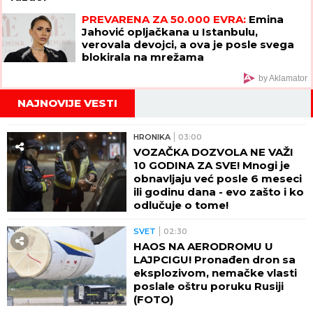
by Aklamator
NAJNOVIJE VESTI
HRONIKA
03:00
VOZAČKA DOZVOLA NE VAŽI
10 GODINA ZA SVE! Mnogi je
obnavljaju već posle 6 meseci
ili godinu dana - evo zašto i ko
odlučuje o tome!
SVET
02:30
HAOS NA AERODROMU U
LAJPCIGU! Pronađen dron sa
eksplozivom, nemačke vlasti
poslale oštru poruku Rusiji
(FOTO)
SVET
01:30
PRVI PUT SNIMLJENI
MISTERIOZNI VRTLOZI NA
SUNCU! Naučnici šokirani:
Otkriće bi moglo da zaštiti