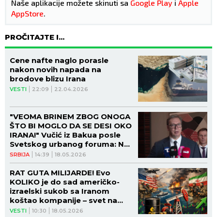
Naše aplikacije možete skinuti sa
Google Play
i
Apple
AppStore
.
PROČITAJTE I...
Cene nafte naglo porasle
nakon novih napada na
brodove blizu Irana
VESTI
22:09
22.04.2026
"VEOMA BRINEM ZBOG ONOGA
ŠTO BI MOGLO DA SE DESI OKO
IRANA!" Vučić iz Bakua posle
Svetskog urbanog foruma: Ne
znam kako bi se Evropa
SRBIJA
14:39
18.05.2026
izborila s tim
RAT GUTA MILIJARDE! Evo
KOLIKO je do sad američko-
izraelski sukob sa Iranom
koštao kompanije – svet na
ivici EKONOMSKOG HAOSA!
VESTI
10:30
18.05.2026