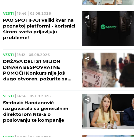
VESTI
18:46
05.08.2026
PAO SPOTIFAJ! Veliki kvar na
poznatoj platformi - korisnici
širom sveta prijavljuju
probleme!
VESTI
18:12
05.08.2026
DRŽAVA DELI 31 MILION
DINARA BESPOVRATNE
POMOĆI! Konkurs nije još
dugo otvoren, požurite sa
prijavom!
VESTI
14:56
05.08.2026
Đedović Handanović
razgovarala sa generalnim
direktorom NIS-a o
poslovanju te kompanije