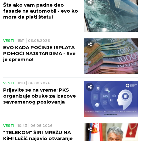
Šta ako vam padne deo
fasade na automobil - evo ko
mora da plati štetu!
VESTI
15:11
06.08.2026
EVO KADA POČINJE ISPLATA
POMOĆI NAJSTARIJIMA - Sve
je spremno!
VESTI
11:18
06.08.2026
Prijavite se na vreme: PKS
organizuje obuke za izazove
savremenog poslovanja
VESTI
10:43
06.08.2026
"TELEKOM" ŠIRI MREŽU NA
KiM! Lučić najavio otvaranje