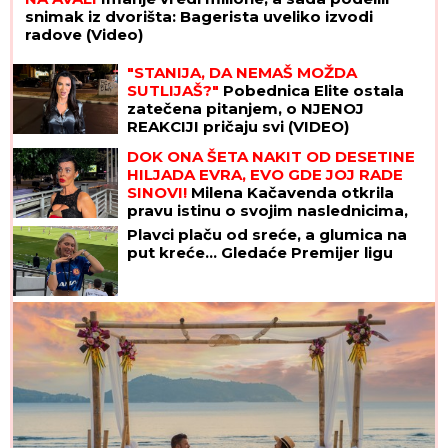
snimak iz dvorišta: Bagerista uveliko izvodi
radove (Video)
"STANIJA, DA NEMAŠ MOŽDA
SUTLIJAŠ?"
Pobednica Elite ostala
zatečena pitanjem, o NJENOJ
REAKCIJI pričaju svi (VIDEO)
DOK ONA ŠETA NAKIT OD DESETINE
HILJADA EVRA, EVO GDE JOJ RADE
SINOVI!
Milena Kačavenda otkrila
pravu istinu o svojim naslednicima,
jedan je na primorju
Plavci plaču od sreće, a glumica na
put kreće... Gledaće Premijer ligu