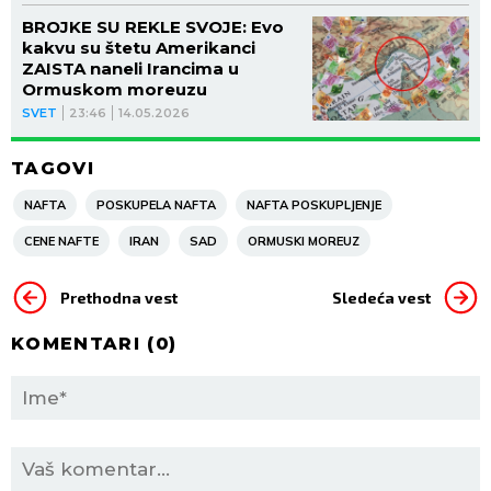
BROJKE SU REKLE SVOJE: Evo
kakvu su štetu Amerikanci
ZAISTA naneli Irancima u
Ormuskom moreuzu
SVET
23:46
14.05.2026
TAGOVI
NAFTA
POSKUPELA NAFTA
NAFTA POSKUPLJENJE
CENE NAFTE
IRAN
SAD
ORMUSKI MOREUZ
Prethodna vest
Sledeća vest
KOMENTARI (
0
)