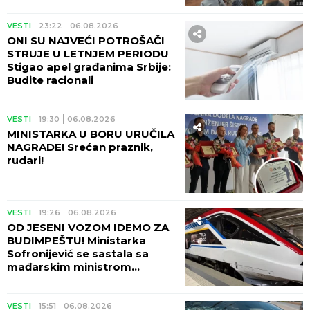
VESTI
23:22
06.08.2026
ONI SU NAJVEĆI POTROŠAČI
STRUJE U LETNJEM PERIODU
Stigao apel građanima Srbije:
Budite racionali
VESTI
19:30
06.08.2026
MINISTARKA U BORU URUČILA
NAGRADE! Srećan praznik,
rudari!
VESTI
19:26
06.08.2026
OD JESENI VOZOM IDEMO ZA
BUDIMPEŠTU! Ministarka
Sofronijević se sastala sa
mađarskim ministrom
Vitezijem - SJAJNE VESTI!
VESTI
15:51
06.08.2026