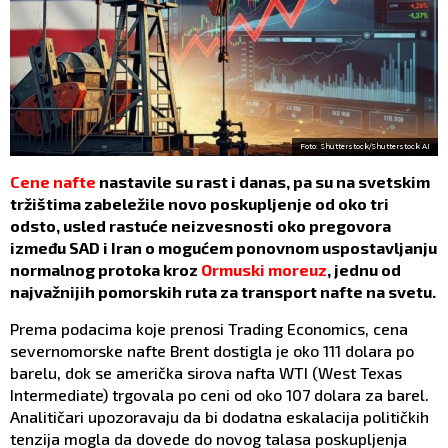
Foto: Shutterstock/Shutterstock AI
Cene nafte
nastavile su rast i danas, pa su na svetskim
tržištima zabeležile novo poskupljenje od oko tri
odsto, usled rastuće neizvesnosti oko pregovora
između SAD i Iran o mogućem ponovnom uspostavljanju
normalnog protoka kroz
Ormuski moreuz
, jednu od
najvažnijih pomorskih ruta za transport nafte na svetu.
Prema podacima koje prenosi Trading Economics, cena
severnomorske nafte Brent dostigla je oko 111 dolara po
barelu, dok se američka sirova nafta WTI (West Texas
Intermediate) trgovala po ceni od oko 107 dolara za barel.
Analitičari upozoravaju da bi dodatna eskalacija političkih
tenzija mogla da dovede do novog talasa poskupljenja