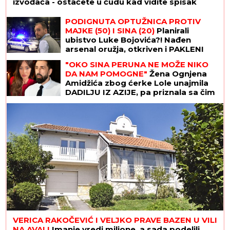
izvođača - ostaćete u čudu kad vidite spisak
PODIGNUTA OPTUŽNICA PROTIV
MAJKE (50) I SINA (20)
Planirali
ubistvo Luke Bojovića?! Nađen
arsenal oružja, otkriven i PAKLENI
PLAN koji su skovali
"OKO SINA PERUNA NE MOŽE NIKO
DA NAM POMOGNE"
Žena Ognjena
Amidžića zbog ćerke Lole unajmila
DADILJU IZ AZIJE, pa priznala sa čim
se suočavaju u domu! (FOTO)
VERICA RAKOČEVIĆ I VELJKO PRAVE BAZEN U VILI
NA AVALI
Imanje vredi milione, a sada podelili