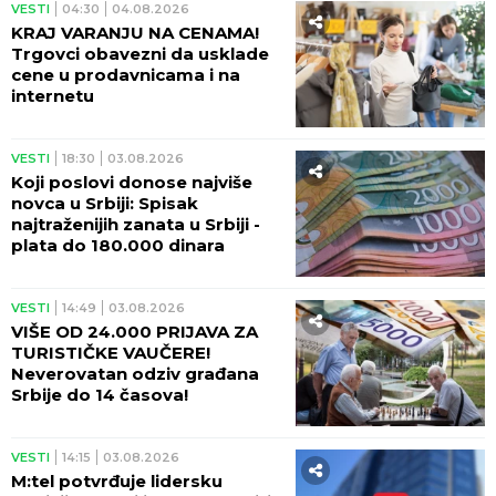
VESTI
04:30
04.08.2026
KRAJ VARANJU NA CENAMA!
Trgovci obavezni da usklade
cene u prodavnicama i na
internetu
VESTI
18:30
03.08.2026
Koji poslovi donose najviše
novca u Srbiji: Spisak
najtraženijih zanata u Srbiji -
plata do 180.000 dinara
VESTI
14:49
03.08.2026
VIŠE OD 24.000 PRIJAVA ZA
TURISTIČKE VAUČERE!
Neverovatan odziv građana
Srbije do 14 časova!
VESTI
14:15
03.08.2026
M:tel potvrđuje lidersku