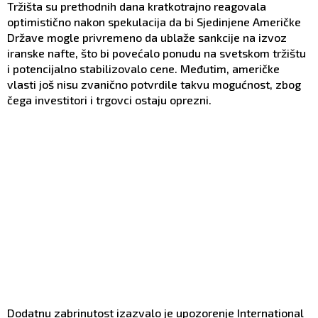
Tržišta su prethodnih dana kratkotrajno reagovala
optimistično nakon spekulacija da bi Sjedinjene Američke
Države mogle privremeno da ublaže sankcije na izvoz
iranske nafte, što bi povećalo ponudu na svetskom tržištu
i potencijalno stabilizovalo cene. Međutim, američke
vlasti još nisu zvanično potvrdile takvu mogućnost, zbog
čega investitori i trgovci ostaju oprezni.
Dodatnu zabrinutost izazvalo je upozorenje International