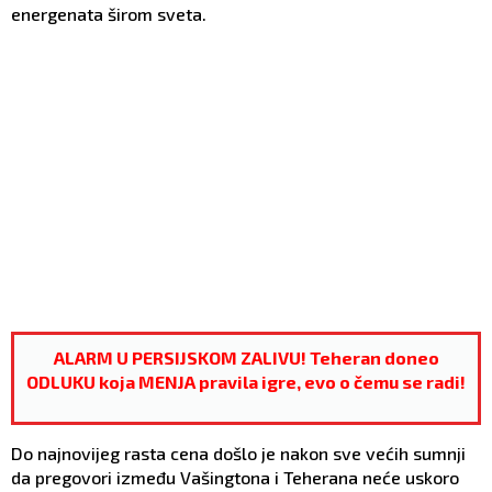
energenata širom sveta.
ALARM U PERSIJSKOM ZALIVU! Teheran doneo
ODLUKU koja MENJA pravila igre, evo o čemu se radi!
Do najnovijeg rasta cena došlo je nakon sve većih sumnji
da pregovori između Vašingtona i Teherana neće uskoro