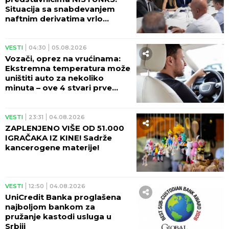
Situacija sa snabdevanjem
naftnim derivatima vrlo
izazovna
VESTI
04:30
05.08.2026
Vozači, oprez na vrućinama:
Ekstremna temperatura može
uništiti auto za nekoliko
minuta – ove 4 stvari prve
stradaju
VESTI
23:31
04.08.2026
ZAPLENJENO VIŠE OD 51.000
IGRAČAKA IZ KINE! Sadrže
kancerogene materije!
VESTI
12:50
04.08.2026
UniCredit Banka proglašena
najboljom bankom za
pružanje kastodi usluga u
Srbiji