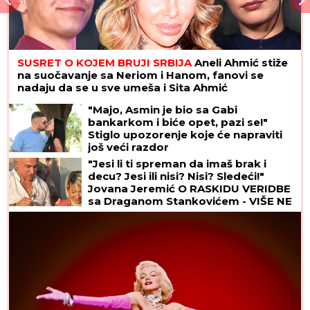
SUSRET O KOJEM BRUJI SRBIJA
Aneli Ahmić stiže
na suočavanje sa Neriom i Hanom, fanovi se
nadaju da se u sve umeša i Sita Ahmić
"Majo, Asmin je bio sa Gabi
bankarkom i biće opet, pazi se!"
Stiglo upozorenje koje će napraviti
još veći razdor
"Jesi li ti spreman da imaš brak i
decu? Jesi ili nisi? Nisi? Sledeći!"
Jovana Jeremić O RASKIDU VERIDBE
sa Draganom Stankovićem - VIŠE NE
PONAVLJA ISTE GREŠKE!