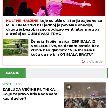
KULTNE HALJINE
koje su ušle u istoriju zajedno sa
MERILIN MONRO: U jednoj je pevala Kenediju,
drugu je bezobrazno podizao ventilator metroa,
a trećoj se GUBI SVAKI TRAG
Ženu iz Srbije majka IZBRISALA IZ
NASLEDSTVA, sa decom ostala bez
krova nad glavom: "Nije mi dala u
kuću da ne bih OTIMALA BRATU"
by Aklamator
BIZNIS
VESTI
04:30
ZABLUDA VEĆINE PUTNIKA:
Ko je zapravo kriv kada vam
kasni avion?