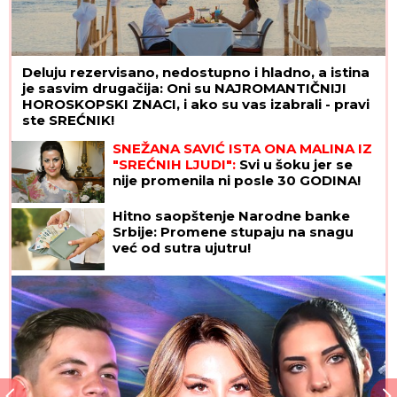
Deluju rezervisano, nedostupno i hladno, a istina
je sasvim drugačija: Oni su NAJROMANTIČNIJI
HOROSKOPSKI ZNACI, i ako su vas izabrali - pravi
ste SREĆNIK!
SNEŽANA SAVIĆ ISTA ONA MALINA IZ
"SREĆNIH LJUDI":
Svi u šoku jer se
nije promenila ni posle 30 GODINA!
Hitno saopštenje Narodne banke
Srbije: Promene stupaju na snagu
već od sutra ujutru!