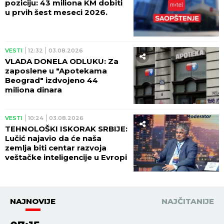
poziciju: 43 miliona KM dobiti
u prvih šest meseci 2026.
VESTI
12:32
03.08.2026
VLADA DONELA ODLUKU: Za
zaposlene u "Apotekama
Beograd" izdvojeno 44
miliona dinara
VESTI
10:24
03.08.2026
TEHNOLOŠKI ISKORAK SRBIJE:
Lučić najavio da će naša
zemlja biti centar razvoja
veštačke inteligencije u Evropi
NAJNOVIJE
NAJČITANIJE