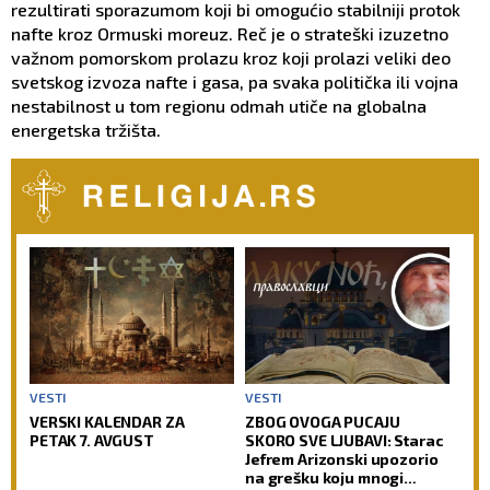
rezultirati sporazumom koji bi omogućio stabilniji protok
nafte kroz Ormuski moreuz. Reč je o strateški izuzetno
važnom pomorskom prolazu kroz koji prolazi veliki deo
svetskog izvoza nafte i gasa, pa svaka politička ili vojna
nestabilnost u tom regionu odmah utiče na globalna
energetska tržišta.
VESTI
VESTI
VERSKI KALENDAR ZA
ZBOG OVOGA PUCAJU
PETAK 7. AVGUST
SKORO SVE LJUBAVI: Starac
Jefrem Arizonski upozorio
na grešku koju mnogi