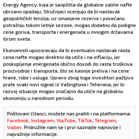
Energy Agency, koja je saopštila da globalne zalihe nafte
ubrzano opadaju. Stručnjaci ocenjuju da bi nastavak
geopolitičkih tenzija, uz smanjene rezerve i povećanu
potražnju tokom letnje sezone, mogao dodatno da podigne
cene goriva, transporta i energenata u mnogim državama
širom sveta.
Ekonomisti upozoravaju da bi eventualni nastavak rasta
cena nafte mogao direktno da utiče i na inflaciju, jer
poskupljenje energenata obično dovodi do rasta troškova
proizvodnje i transporta, što se kasnije preliva i na cene
hrane, robe i usluga. Upravo zbog toga investitori pažljivo
prate svaki novi signal iz Vašingtona i Teherana, jer bi
razvoj situacije mogao značajno da utiče na globalnu
ekonomiju u narednom periodu.
Poštovani čitaoci, možete nas pratiti i na platformama:
Facebook
,
Instagram
,
YouTube
,
TikTok
,
Telegram
,
Vajber
. Pridružite nam se i prvi saznajte najnovije i
najvažnije informacije.