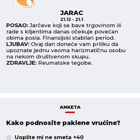
JARAC
21.12 - 21.1
n
POSAO:
Jarčeve koji se bave trgovinom ili
P
rade s klijentima danas očekuje povećan
bi
 i
obima posla. Finansijski stabilan period.
pr
LJUBAV:
Ovaj dan doneće vam priliku da
L
upoznate jednu veoma harizmatičnu osobu
da
na nekom društvenom skupu.
Na
ZDRAVLJE:
Reumatske tegobe.
oz
Z
ANKETA
Kako podnosite paklene vrućine?
Uopšte mi ne smeta +40