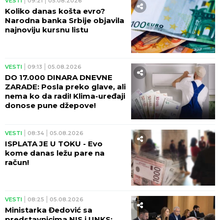
VESTI
09:21
05.08.2026
Koliko danas košta evro?
Narodna banka Srbije objavila
najnoviju kursnu listu
VESTI
09:13
05.08.2026
DO 17.000 DINARA DNEVNE
ZARADE: Posla preko glave, ali
nema ko da radi! Klima-uređaji
donose pune džepove!
VESTI
08:34
05.08.2026
ISPLATA JE U TOKU - Evo
kome danas ležu pare na
račun!
VESTI
08:25
05.08.2026
Ministarka Đedović sa
predstavnicima NIS i UNKS: