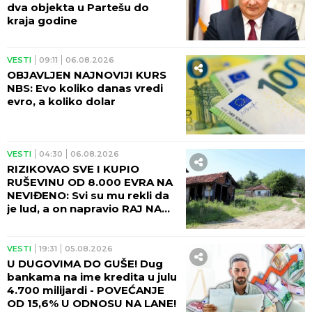
dva objekta u Partešu do
kraja godine
VESTI
09:11
06.08.2026
OBJAVLJEN NAJNOVIJI KURS
NBS: Evo koliko danas vredi
evro, a koliko dolar
VESTI
04:30
06.08.2026
RIZIKOVAO SVE I KUPIO
RUŠEVINU OD 8.000 EVRA NA
NEVIĐENO: Svi su mu rekli da
je lud, a on napravio RAJ NA
ZEMLJI!
VESTI
19:31
05.08.2026
U DUGOVIMA DO GUŠE! Dug
bankama na ime kredita u julu
4.700 milijardi - POVEĆANJE
OD 15,6% U ODNOSU NA LANE!