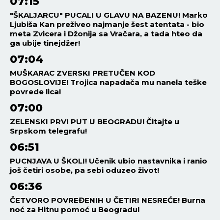
07:15
"ŠKALJARCU" PUCALI U GLAVU NA BAZENU! Marko
Ljubiša Kan preživeo najmanje šest atentata - bio
meta Zvicera i Džonija sa Vračara, a tada hteo da
ga ubije tinejdžer!
07:04
MUŠKARAC ZVERSKI PRETUČEN KOD
BOGOSLOVIJE! Trojica napadača mu nanela teške
povrede lica!
07:00
ZELENSKI PRVI PUT U BEOGRADU! Čitajte u
Srpskom telegrafu!
06:51
PUCNJAVA U ŠKOLI! Učenik ubio nastavnika i ranio
još četiri osobe, pa sebi oduzeo život!
06:36
ČETVORO POVREĐENIH U ČETIRI NESREĆE! Burna
noć za Hitnu pomoć u Beogradu!