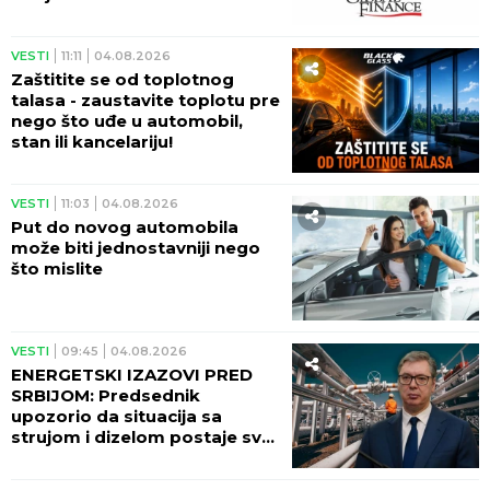
VESTI
11:11
04.08.2026
Zaštitite se od toplotnog
talasa - zaustavite toplotu pre
nego što uđe u automobil,
stan ili kancelariju!
VESTI
11:03
04.08.2026
Put do novog automobila
može biti jednostavniji nego
što mislite
VESTI
09:45
04.08.2026
ENERGETSKI IZAZOVI PRED
SRBIJOM: Predsednik
upozorio da situacija sa
strujom i dizelom postaje sve
ozbiljnija