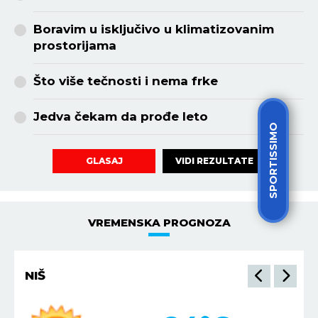
Boravim u isključivo u klimatizovanim
prostorijama
Što više tečnosti i nema frke
Jedva čekam da prođe leto
SPORTISSIMO
VIDI REZULTATE
GLASAJ
VREMENSKA PROGNOZA
NIŠ