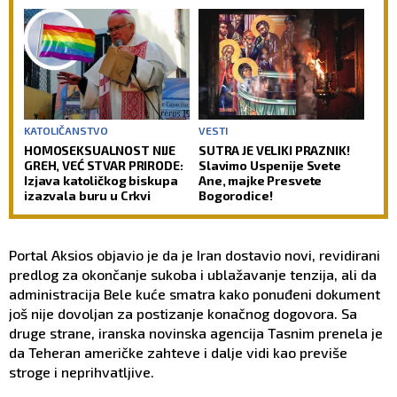
prave
KATOLIČANSTVO
VESTI
HOMOSEKSUALNOST NIJE
SUTRA JE VELIKI PRAZNIK!
GREH, VEĆ STVAR PRIRODE:
Slavimo Uspenije Svete
Izjava katoličkog biskupa
Ane, majke Presvete
izazvala buru u Crkvi
Bogorodice!
Portal Aksios objavio je da je Iran dostavio novi, revidirani
predlog za okončanje sukoba i ublažavanje tenzija, ali da
administracija Bele kuće smatra kako ponuđeni dokument
još nije dovoljan za postizanje konačnog dogovora. Sa
druge strane, iranska novinska agencija Tasnim prenela je
da Teheran američke zahteve i dalje vidi kao previše
stroge i neprihvatljive.