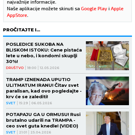
najvažnije informacije.
Naše aplikacije možete skinuti sa
Google Play
i
Apple
AppStore
.
PROČITAJTE I...
POSLEDICE SUKOBA NA
BLISKOM ISTOKU: Cene pistaća
lete u nebo, i kondomi skuplji
30%!
DRUŠTVO
18:00
12.05.2026
TRAMP IZNENADA UPUTIO
ULITMATUM IRANU! Čitav svet
paralisan, kad ovo pogledajte -
krv će se zalediti!
SVET
15:29
06.05.2026
POTAPAJU GA U ORMUSU! Rusi
brutalno udarili na TRAMPA -
ceo svet guta knedle! (VIDEO)
SVET
21:01
25.04.2026