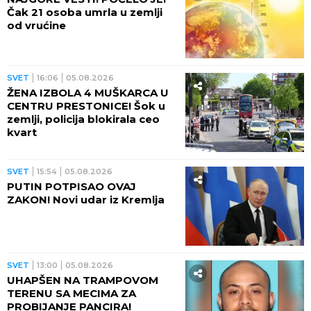
Čak 21 osoba umrla u zemlji
od vrućine
SVET
16:06
05.08.2026
ŽENA IZBOLA 4 MUŠKARCA U
CENTRU PRESTONICE! Šok u
zemlji, policija blokirala ceo
kvart
SVET
15:54
05.08.2026
PUTIN POTPISAO OVAJ
ZAKON! Novi udar iz Kremlja
SVET
13:00
05.08.2026
UHAPŠEN NA TRAMPOVOM
TERENU SA MECIMA ZA
PROBIJANJE PANCIRA!