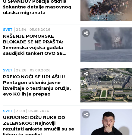
U ŠPANIJU? Policija otkrila
šokantne detalje masovnog
ulaska migranata
SVET
22:54
05.08.2026
KRŠENJE POMORSKE
BLOKADE SE NE PRAŠTA:
Jemenska vojska gađala
saudijski tanker! OVO SE
OPASNO ZAKUVALO
SVET
22:28
05.08.2026
PREKO NOĆI SE UPLAŠILI!
Pentagon uklonio javne
izveštaje o testiranju oružja,
evo KO ih je prepao
SVET
21:58
05.08.2026
UKRAJINCI DIŽU RUKE OD
ZELENSKOG: Najnoviji
rezultati ankete smučili su se
lideru te zemlje!