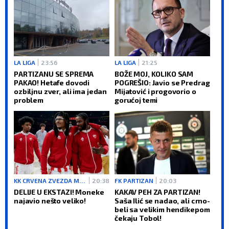
LA LIGA
23:56
LA LIGA
21:25
PARTIZANU SE SPREMA
BOŽE MOJ, KOLIKO SAM
PAKAO! Hetafe dovodi
POGREŠIO: Javio se Predrag
ozbiljnu zver, ali ima jedan
Mijatović i progovorio o
problem
gorućoj temi
KK CRVENA ZVEZDA MERIDIANBET
20:38
FK PARTIZAN
20:03
DELIJE U EKSTAZI! Moneke
KAKAV PEH ZA PARTIZAN!
najavio nešto veliko!
Saša Ilić se nadao, ali crno-
beli sa velikim hendikepom
čekaju Tobol!