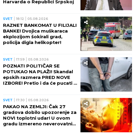
Harvarda o Republici Srpskoj
SVET
18:12
05.08.2026
RAZNET BANKOMAT U FILIJALI
BANKE! Dvojica muškaraca
ekplozijom šokirali grad,
policija digla helikopter!
SVET
17:59
05.08.2026
POZNATI POLITIČAR SE
POTUKAO NA PLAŽI! Skandal
epskih razmera PRED NOVE
IZBORE! Pretio i da će pucati u
suprugu drugog muškarca
(VIDEO)
SVET
17:30
05.08.2026
PAKAO NA ZEMLJI: Čak 27
gradova dobilo upozorenje za
NOVI toplotni udar! U ovom
gradu izmereno neverovatnih
75 STEPENI NA ASFALTU!