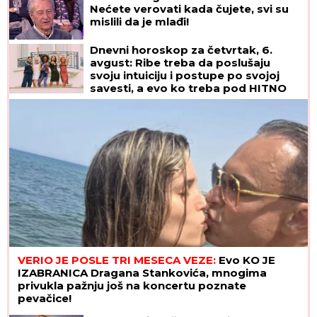
Nećete verovati kada čujete, svi su
mislili da je mlađi!
Dnevni horoskop za četvrtak, 6.
avgust: Ribe treba da poslušaju
svoju intuiciju i postupe po svojoj
savesti, a evo ko treba pod HITNO
DA SE OPUSTI
VERIO JE POSLE TRI MESECA VEZE:
Evo KO JE
IZABRANICA Dragana Stankovića, mnogima
privukla pažnju još na koncertu poznate
pevačice!