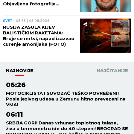
Objavljena fotografija
muškarca, preti mu najmanje
10 godina robije (FOTO,
VIDEO)
SVET
08:35
05.08.2026
RUSIJA ZASULA KIJEV
BALISTIČKIM RAKETAMA:
Broje se mrtvi, napad izazvao
curenje amonijaka (FOTO)
NAJNOVIJE
NAJČITANIJE
06:26
MOTOCIKLISTA I SUVOZAČ TEŠKO POVREĐENI!
Posle jezivog udesa u Zemunu hitno prevezeni na
VMA!
06:11
SRBIJA GORI! Danas vrhunac toplotnog talasa,
živa u termometru ide do 40 stepeni! BEOGRAD SE