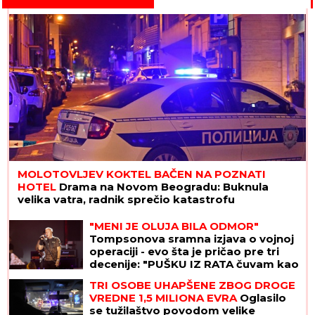
MOLOTOVLJEV KOKTEL BAČEN NA POZNATI
HOTEL
Drama na Novom Beogradu: Buknula
velika vatra, radnik sprečio katastrofu
"MENI JE OLUJA BILA ODMOR"
Tompsonova sramna izjava o vojnoj
operaciji - evo šta je pričao pre tri
decenije: "PUŠKU IZ RATA čuvam kao
suvenir"
TRI OSOBE UHAPŠENE ZBOG DROGE
VREDNE 1,5 MILIONA EVRA
Oglasilo
se tužilaštvo povodom velike