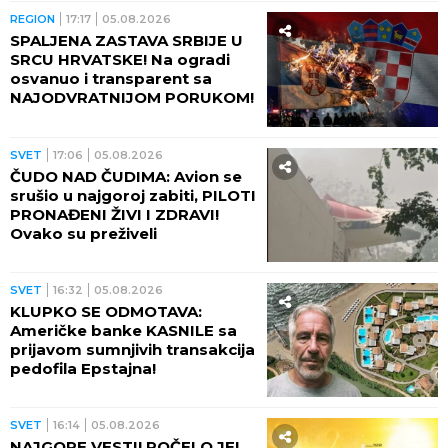
REGION
17:17
05.08.2026
SPALJENA ZASTAVA SRBIJE U
SRCU HRVATSKE! Na ogradi
osvanuo i transparent sa
NAJODVRATNIJOM PORUKOM!
SVET
17:06
05.08.2026
ČUDO NAD ČUDIMA: Avion se
srušio u najgoroj zabiti, PILOTI
PRONAĐENI ŽIVI I ZDRAVI!
Ovako su preživeli
SVET
16:32
05.08.2026
KLUPKO SE ODMOTAVA:
Američke banke KASNILE sa
prijavom sumnjivih transakcija
pedofila Epstajna!
SVET
16:14
05.08.2026
NAJGORE VESTI! POČELO JE!