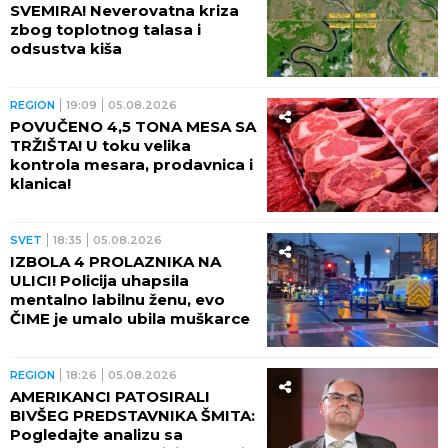
SVEMIRA! Neverovatna kriza
zbog toplotnog talasa i
odsustva kiša
REGION
19:09
05.08.2026
POVUČENO 4,5 TONA MESA SA
TRŽIŠTA! U toku velika
kontrola mesara, prodavnica i
klanica!
SVET
18:35
05.08.2026
IZBOLA 4 PROLAZNIKA NA
ULICI! Policija uhapsila
mentalno labilnu ženu, evo
ČIME je umalo ubila muškarce
REGION
18:26
05.08.2026
AMERIKANCI PATOSIRALI
BIVŠEG PREDSTAVNIKA ŠMITA:
Pogledajte analizu sa