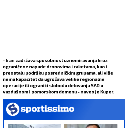
- Iran zadržava sposobnost uznemiravanja kroz
ograničene napade dronovima i raketama, kao i
preostalu podršku posredničkim grupama, ali više
nema kapacitet da ugrožava velike regionalne
operacije ili ograniči slobodu delovanja SAD u
vazdušnom i pomorskom domenu - naveo je Kuper.