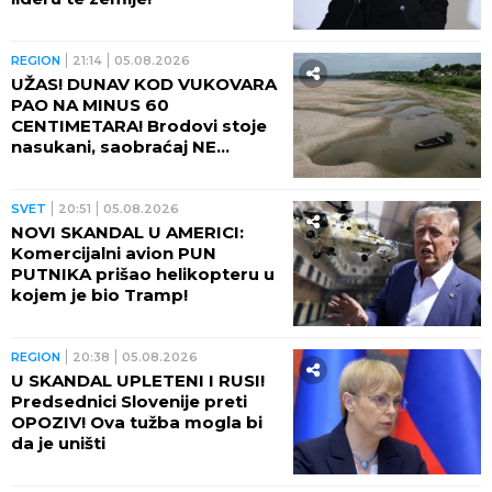
REGION
21:14
05.08.2026
UŽAS! DUNAV KOD VUKOVARA
PAO NA MINUS 60
CENTIMETARA! Brodovi stoje
nasukani, saobraćaj NE
POSTOJI
SVET
20:51
05.08.2026
NOVI SKANDAL U AMERICI:
Komercijalni avion PUN
PUTNIKA prišao helikopteru u
kojem je bio Tramp!
REGION
20:38
05.08.2026
U SKANDAL UPLETENI I RUSI!
Predsednici Slovenije preti
OPOZIV! Ova tužba mogla bi
da je uništi