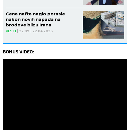
Cene nafte naglo porasle
nakon novih napada na
brodove blizu Irana
VESTI
22:09
22.04.2026
BONUS VIDEO: