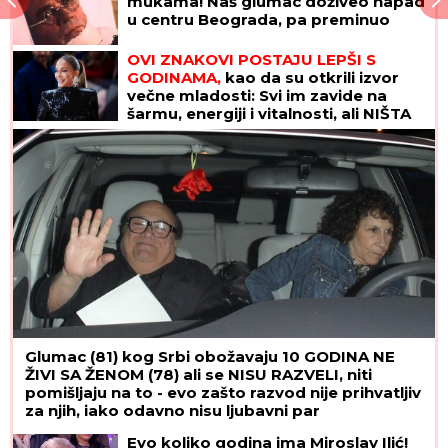
mukama! Naš glumac doživeo napad
u centru Beograda, pa preminuo
OVI ZNAKOVI POSTAJU LEPŠI S
GODINAMA,
kao da su otkrili izvor
večne mladosti: Svi im zavide na
šarmu, energiji i vitalnosti, ali NIŠTA
NIJE SLUČAJNO
Glumac (81) kog Srbi obožavaju 10 GODINA NE
ŽIVI SA ŽENOM (78) ali se NISU RAZVELI, niti
pomišljaju na to - evo zašto razvod nije prihvatljiv
za njih, iako odavno nisu ljubavni par
Evo koliko godina ima Miroslav Ilić!