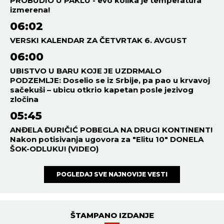
PROBUDIO U PAKLU - evo kolika je temperatura
izmerena!
06:02
VERSKI KALENDAR ZA ČETVRTAK 6. AVGUST
06:00
UBISTVO U BARU KOJE JE UZDRMALO
PODZEMLJE: Doselio se iz Srbije, pa pao u krvavoj
sačekuši – ubicu otkrio kapetan posle jezivog
zločina
05:45
ANĐELA ĐURIČIĆ POBEGLA NA DRUGI KONTINENT!
Nakon potisivanja ugovora za "Elitu 10" DONELA
ŠOK-ODLUKU! (VIDEO)
POGLEDAJ SVE NAJNOVIJE VESTI
ŠTAMPANO IZDANJE