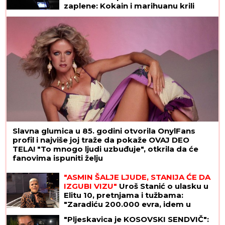
zaplene: Kokain i marihuanu krili
OVDE
Slavna glumica u 85. godini otvorila OnylFans
profil i najviše joj traže da pokaže OVAJ DEO
TELA! "To mnogo ljudi uzbuđuje", otkrila da će
fanovima ispuniti želju
"ASMIN ŠALJE LJUDE, STANIJA ĆE DA
IZGUBI VIZU"
Uroš Stanić o ulasku u
Elitu 10, pretnjama i tužbama:
"Zaradiću 200.000 evra, idem u
američku ambasadu"
"Pljeskavica je KOSOVSKI SENDVIČ":