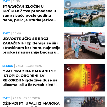
SVET
01:30
STRAVIČAN ZLOČIN U
GRČKOJ! Žrtva pronađena u
zamrzivaču posle godinu
dana, policija otkrila jezive
okolnosti
SVET
00:09
UDVOSTRUČIO SE BROJ
ZARAŽENIH! Epidemija se širi
stravičnom brzinom, najnovije
brojke i najsnažnije bacaju u
OČAJ
REGION
23:41
05.08.2026
OVAJ GRAD NA BALKANU SE
ISTOPIO, OBORENI SVI
REKORDI! Nigde žive duše na
ulicama, ali u četvrtak sledi
veliki preokret
SVET
23:20
05.08.2026
DŽIHADISTI UPALI IZ MAROKA