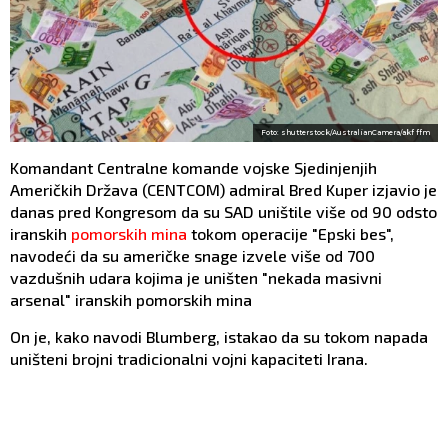
Foto: shutterstock/AustralianCamera/akf ffm
Komandant Centralne komande vojske Sjedinjenjih
Američkih Država (CENTCOM) admiral Bred Kuper izjavio je
danas pred Kongresom da su SAD uništile više od 90 odsto
iranskih
pomorskih mina
tokom operacije "Epski bes",
navodeći da su američke snage izvele više od 700
vazdušnih udara kojima je uništen "nekada masivni
arsenal" iranskih pomorskih mina
On je, kako navodi Blumberg, istakao da su tokom napada
uništeni brojni tradicionalni vojni kapaciteti Irana.