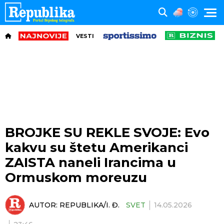
VESTI
BROJKE SU REKLE SVOJE: Evo
kakvu su štetu Amerikanci
ZAISTA naneli Irancima u
Ormuskom moreuzu
AUTOR:
REPUBLIKA/I. Đ.
SVET
14.05.2026