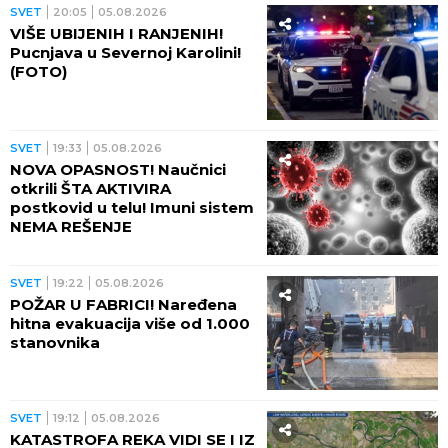
SVET
20:05
05.08.2026
VIŠE UBIJENIH I RANJENIH!
Pucnjava u Severnoj Karolini!
(FOTO)
SVET
19:33
05.08.2026
NOVA OPASNOST! Naučnici
otkrili ŠTA AKTIVIRA
postkovid u telu! Imuni sistem
NEMA REŠENJE
SVET
19:22
05.08.2026
POŽAR U FABRICI! Naređena
hitna evakuacija više od 1.000
stanovnika
SVET
19:12
05.08.2026
KATASTROFA REKA VIDI SE I IZ