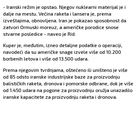
- Iranski režim je opstao. Njegov nuklearni materijal je i
dalje na mestu. Većina raketa i lansera je, prema
izveštajima, obnovljena. Iran je pokazao sposobnost da
zatvori Ormuski moreuz, a američke porodice snose
stvarne posledice - naveo je Rid.
Kuper je, međutim, izneo detaljne podatke o operaciji,
navodeći da su američke snage izvele više od 10.200
borbenih letova i više od 13.500 udara.
Prema njegovim tvrdnjama, oštećeno ili uništeno je više
od 85 odsto iranske industrijske baze za proizvodnju
balističkih raketa, dronova i pomorske odbrane, dok je više
od 1.450 udara na pogone za proizvodnju oružja unazadilo
iranske kapacitete za proizvodnju raketa i dronova.