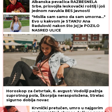
Albanska pevačica RAZBESNELA
Srbe, prisvojila leskovački roštilj i još
jednom navukla BES javnosti
"Mislila sam samo da sam umorna..."
Evo u kakvom je STANJU Ana
Radulović nakon što joj je POZILO
NASRED ULICE
Horoskop za četvrtak, 6. avgust: Vodoliji pažnja
suprotnog pola, Škorpija neraspoložena, Strelac
sigurno dobija novac
Krvnički pretučen, umro u najgorim