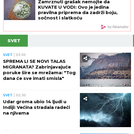
Zamrznuti grašak nemojte da
KUVATE U VODI: Ovo je jedina
pravilna priprema da zadrži boju,
sočnost i slatkoću
by Aklamator
SVET
SVET
03:30
SPREMA LI SE NOVI TALAS
MIGRANATA? Zabrinjavajuće
poruke šire se mrežama: "Tog
dana će sve imati smisla"
SVET
02:30
Udar groma ubio 14 ljudi u
Indiji: Većina stradala radeći
na njivama