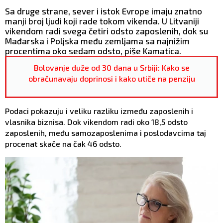
Sa druge strane, sever i istok Evrope imaju znatno
manji broj ljudi koji rade tokom vikenda. U Litvaniji
vikendom radi svega četiri odsto zaposlenih, dok su
Mađarska i Poljska među zemljama sa najnižim
procentima oko sedam odsto, piše Kamatica.
Bolovanje duže od 30 dana u Srbiji: Kako se
obračunavaju doprinosi i kako utiče na penziju
Podaci pokazuju i veliku razliku između zaposlenih i
vlasnika biznisa. Dok vikendom radi oko 18,5 odsto
zaposlenih, među samozaposlenima i poslodavcima taj
procenat skače na čak 46 odsto.