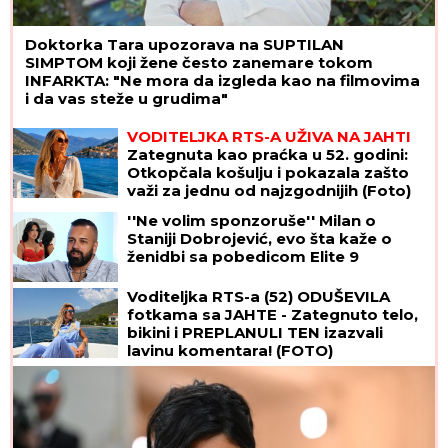
Doktorka Tara upozorava na SUPTILAN
SIMPTOM koji žene često zanemare tokom
INFARKTA: "Ne mora da izgleda kao na filmovima
i da vas steže u grudima"
VODITELJKA RTS-A UŽIVA NA JAHTI
Zategnuta kao praćka u 52. godini:
Otkopčala košulju i pokazala zašto
važi za jednu od najzgodnijih (Foto)
''Ne volim sponzoruše'' Milan o
Staniji Dobrojević, evo šta kaže o
ženidbi sa pobedicom Elite 9
Voditeljka RTS-a (52) ODUŠEVILA
fotkama sa JAHTE - Zategnuto telo,
bikini i PREPLANULI TEN izazvali
lavinu komentara! (FOTO)