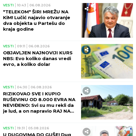
VESTI
10:43
06.08.2026
"TELEKOM" ŠIRI MREŽU NA
KiM! Lučić najavio otvaranje
dva objekta u Partešu do
kraja godine
VESTI
09:11
06.08.2026
OBJAVLJEN NAJNOVIJI KURS
NBS: Evo koliko danas vredi
evro, a koliko dolar
VESTI
04:30
06.08.2026
RIZIKOVAO SVE I KUPIO
RUŠEVINU OD 8.000 EVRA NA
NEVIĐENO: Svi su mu rekli da
je lud, a on napravio RAJ NA
ZEMLJI!
VESTI
19:31
05.08.2026
U DUGOVIMA DO GUŠE! Dug