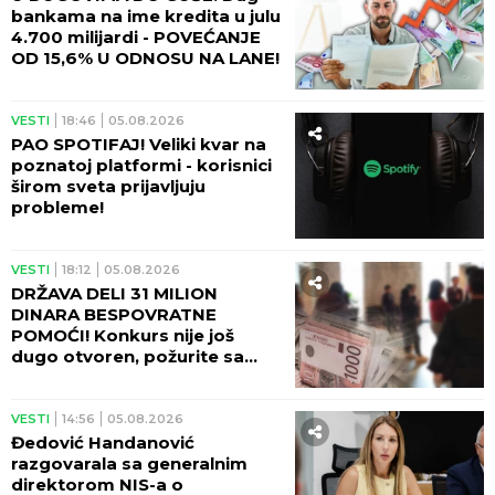
bankama na ime kredita u julu
4.700 milijardi - POVEĆANJE
OD 15,6% U ODNOSU NA LANE!
VESTI
18:46
05.08.2026
PAO SPOTIFAJ! Veliki kvar na
poznatoj platformi - korisnici
širom sveta prijavljuju
probleme!
VESTI
18:12
05.08.2026
DRŽAVA DELI 31 MILION
DINARA BESPOVRATNE
POMOĆI! Konkurs nije još
dugo otvoren, požurite sa
prijavom!
VESTI
14:56
05.08.2026
Đedović Handanović
razgovarala sa generalnim
direktorom NIS-a o