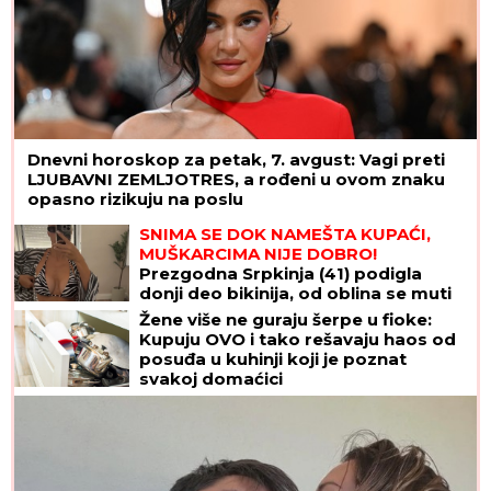
Dnevni horoskop za petak, 7. avgust: Vagi preti
LJUBAVNI ZEMLJOTRES, a rođeni u ovom znaku
opasno rizikuju na poslu
SNIMA SE DOK NAMEŠTA KUPAĆI,
MUŠKARCIMA NIJE DOBRO!
Prezgodna Srpkinja (41) podigla
donji deo bikinija, od oblina se muti
um: "Uspostavila kontakt sa telom"
Žene više ne guraju šerpe u fioke:
(FOTO)
Kupuju OVO i tako rešavaju haos od
posuđa u kuhinji koji je poznat
svakoj domaćici