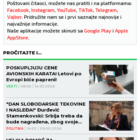
Poštovani čitaoci, možete nas pratiti i na platformama:
Facebook
,
Instagram
,
YouTube
,
TikTok
,
Telegram
,
Vajber
. Pridružite nam se i prvi saznajte najnovije i
najvažnije informacije.
Naše aplikacije možete skinuti sa
Google Play
i
Apple
AppStore
.
PROČITAJTE I...
POSKUPLJUJU CENE
AVIONSKIH KARATA! Letovi po
Evropi biće papreni!
VESTI
08:50
14.05.2026
"DAN SLOBODARSKE TEKOVINE
I NASLEĐA!" Đurđević
Stamenkovski: Srbija treba da
bude nagrađena, zbog svoje
istorijske uloge u borbi protiv
POLITIKA
14:02
09.05.2026
fašizma