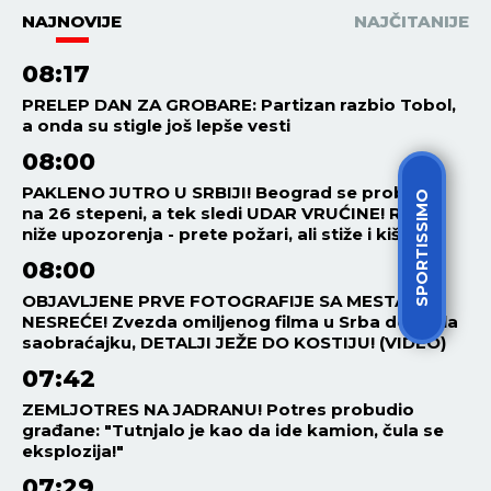
NAJNOVIJE
NAJČITANIJE
08:17
PRELEP DAN ZA GROBARE: Partizan razbio Tobol,
a onda su stigle još lepše vesti
08:00
PAKLENO JUTRO U SRBIJI! Beograd se probudio
SPORTISSIMO
na 26 stepeni, a tek sledi UDAR VRUĆINE! RHMZ
niže upozorenja - prete požari, ali stiže i kiša!
08:00
OBJAVLJENE PRVE FOTOGRAFIJE SA MESTA
NESREĆE! Zvezda omiljenog filma u Srba doživela
saobraćajku, DETALJI JEŽE DO KOSTIJU! (VIDEO)
07:42
ZEMLJOTRES NA JADRANU! Potres probudio
građane: "Tutnjalo je kao da ide kamion, čula se
eksplozija!"
07:29