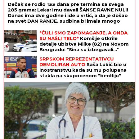
Dečak se rodio 133 dana pre termina sa svega
285 grama: Lekari mu davali ŠANSE RAVNE NULI!
Danas ima dve godine i ide u vrtić, a da je došao
na svet DAN RANIJE, sudbina bi imala mnogo
lošiji scenario
"ČULI SMO ZAPOMAGANJE, A ONDA
SU NAŠLI TELO"
Komšije otkrile
detalje ubistva Milke (82) na Novom
Beogradu: "Sina su izbegavali..."
SRPSKOM REPREZENTATIVCU
DEMOLIRAN AUTO
Saša Lukić bio u
inostranstvu kada su mu polupana
stakla na skupocenom "bentliju"