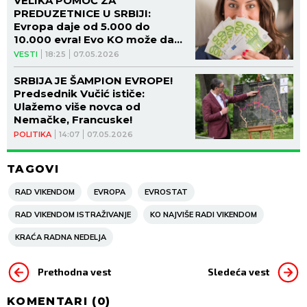
VELIKA POMOĆ ZA
PREDUZETNICE U SRBIJI:
Evropa daje od 5.000 do
10.000 evra! Evo KO može da
se prijavi i do kada je rok
VESTI
18:25
07.05.2026
SRBIJA JE ŠAMPION EVROPE!
Predsednik Vučić ističe:
Ulažemo više novca od
Nemačke, Francuske!
POLITIKA
14:07
07.05.2026
TAGOVI
RAD VIKENDOM
EVROPA
EVROSTAT
RAD VIKENDOM ISTRAŽIVANJE
KO NAJVIŠE RADI VIKENDOM
KRAĆA RADNA NEDELJA
Prethodna vest
Sledeća vest
KOMENTARI (
0
)