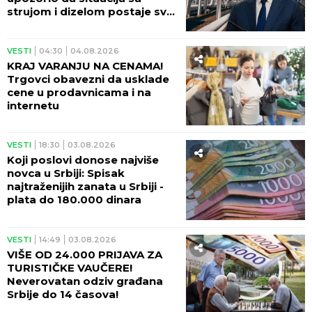
strujom i dizelom postaje sve
ozbiljnija
VESTI
04:30
04.08.2026
KRAJ VARANJU NA CENAMA!
Trgovci obavezni da usklade
cene u prodavnicama i na
internetu
VESTI
18:30
03.08.2026
Koji poslovi donose najviše
novca u Srbiji: Spisak
najtraženijih zanata u Srbiji -
plata do 180.000 dinara
VESTI
14:49
03.08.2026
VIŠE OD 24.000 PRIJAVA ZA
TURISTIČKE VAUČERE!
Neverovatan odziv građana
Srbije do 14 časova!