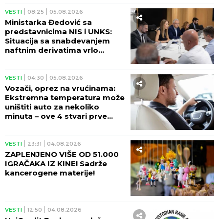
VESTI
08:25
05.08.2026
Ministarka Đedović sa
predstavnicima NIS i UNKS:
Situacija sa snabdevanjem
naftnim derivatima vrlo
izazovna
VESTI
04:30
05.08.2026
Vozači, oprez na vrućinama:
Ekstremna temperatura može
uništiti auto za nekoliko
minuta – ove 4 stvari prve
stradaju
VESTI
23:31
04.08.2026
ZAPLENJENO VIŠE OD 51.000
IGRAČAKA IZ KINE! Sadrže
kancerogene materije!
VESTI
12:50
04.08.2026