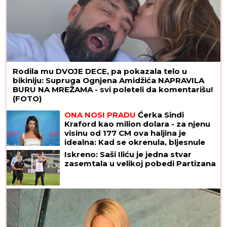
Rodila mu DVOJE DECE, pa pokazala telo u
bikiniju: Supruga Ognjena Amidžića NAPRAVILA
BURU NA MREŽAMA - svi poleteli da komentarišu!
(FOTO)
ONA NOSI PRADU
Ćerka Sindi
Kraford kao milion dolara - za njenu
visinu od 177 CM ova haljina je
idealna: Kad se okrenula, bljesnule
MINIMALISTIČKE TETOVAŽE, a ima ih
Iskreno: Saši Iliću je jedna stvar
preko 20
zasemtala u velikoj pobedi Partizana