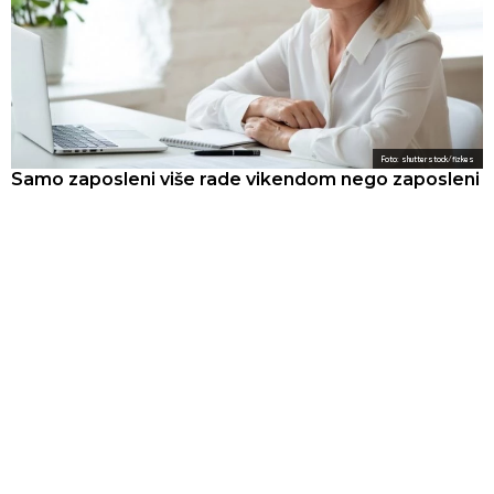
Foto: shutterstock/fizkes
Samo zaposleni više rade vikendom nego zaposleni