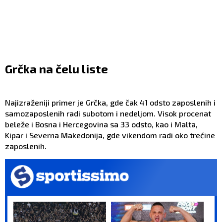
Grčka na čelu liste
Najizraženiji primer je Grčka, gde čak 41 odsto zaposlenih i
samozaposlenih radi subotom i nedeljom. Visok procenat
beleže i Bosna i Hercegovina sa 33 odsto, kao i Malta,
Kipar i Severna Makedonija, gde vikendom radi oko trećine
zaposlenih.