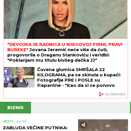
"DEVOJKA JE RADNICA U NJEGOVOJ FIRMI, PRAVI
BUREKE"
Jovana Jeremić neće više da ćuti,
progovorila o Draganu Stankoviću i veridbi:
"Poklanjam mu titulu bivšeg dečka JJ"
Čuvena glumica SMRŠALA 22
KILOGRAMA, pa se skinula u kupaći:
Fotografije PRE I POSLE su
frapantne - "Kao da si se ponovo
rodila"
by Aklamator
BIZNIS
VESTI
04:30
ZABLUDA VEĆINE PUTNIKA: