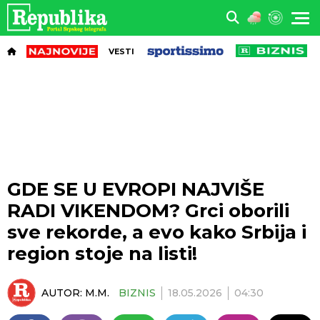
VESTI
GDE SE U EVROPI NAJVIŠE
RADI VIKENDOM? Grci oborili
sve rekorde, a evo kako Srbija i
region stoje na listi!
AUTOR:
M.M.
BIZNIS
18.05.2026
04:30