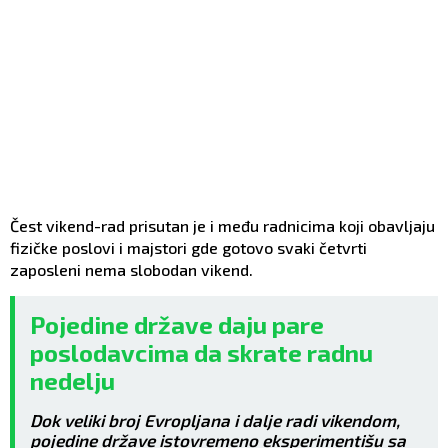
Čest vikend-rad prisutan je i među radnicima koji obavljaju
fizičke poslovi i majstori gde gotovo svaki četvrti
zaposleni nema slobodan vikend.
Pojedine države daju pare
poslodavcima da skrate radnu
nedelju
Dok veliki broj Evropljana i dalje radi vikendom,
pojedine države istovremeno eksperimentišu sa