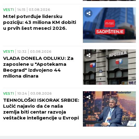
VESTI
14:15
03.08.2026
M:tel potvrđuje lidersku
poziciju: 43 miliona KM dobiti
u prvih šest meseci 2026.
VESTI
12:32
03.08.2026
VLADA DONELA ODLUKU: Za
zaposlene u "Apotekama
Beograd" izdvojeno 44
miliona dinara
VESTI
10:24
03.08.2026
TEHNOLOŠKI ISKORAK SRBIJE:
Lučić najavio da će naša
zemlja biti centar razvoja
veštačke inteligencije u Evropi