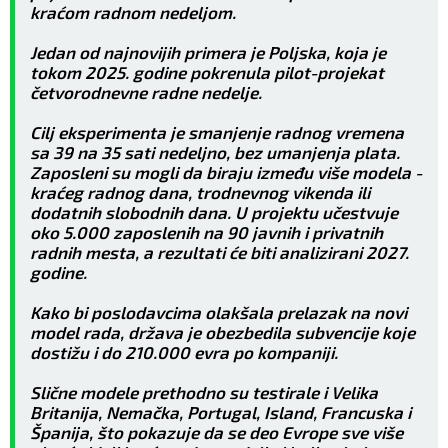
kraćom radnom nedeljom.
Jedan od najnovijih primera je Poljska, koja je
tokom 2025. godine pokrenula pilot-projekat
četvorodnevne radne nedelje.
Cilj eksperimenta je smanjenje radnog vremena
sa 39 na 35 sati nedeljno, bez umanjenja plata.
Zaposleni su mogli da biraju između više modela -
kraćeg radnog dana, trodnevnog vikenda ili
dodatnih slobodnih dana. U projektu učestvuje
oko 5.000 zaposlenih na 90 javnih i privatnih
radnih mesta, a rezultati će biti analizirani 2027.
godine.
Kako bi poslodavcima olakšala prelazak na novi
model rada, država je obezbedila subvencije koje
dostižu i do 210.000 evra po kompaniji.
Slične modele prethodno su testirale i Velika
Britanija, Nemačka, Portugal, Island, Francuska i
Španija, što pokazuje da se deo Evrope sve više