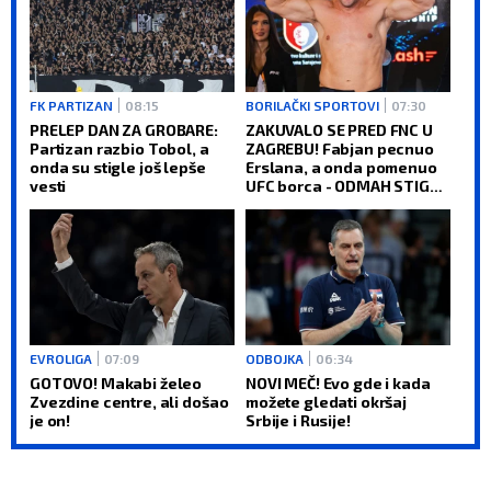
FK PARTIZAN
08:15
BORILAČKI SPORTOVI
07:30
PRELEP DAN ZA GROBARE:
ZAKUVALO SE PRED FNC U
Partizan razbio Tobol, a
ZAGREBU! Fabjan pecnuo
onda su stigle još lepše
Erslana, a onda pomenuo
vesti
UFC borca - ODMAH STIGAO
ODGOVOR
EVROLIGA
07:09
ODBOJKA
06:34
GOTOVO! Makabi želeo
NOVI MEČ! Evo gde i kada
Zvezdine centre, ali došao
možete gledati okršaj
je on!
Srbije i Rusije!