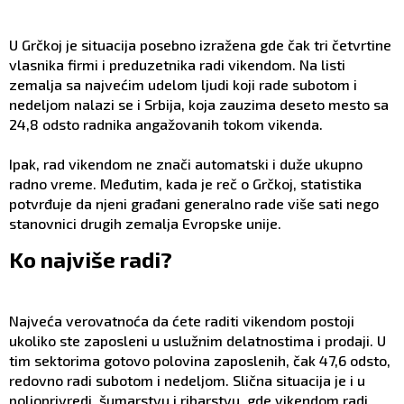
U Grčkoj je situacija posebno izražena gde čak tri četvrtine
vlasnika firmi i preduzetnika radi vikendom. Na listi
zemalja sa najvećim udelom ljudi koji rade subotom i
nedeljom nalazi se i Srbija, koja zauzima deseto mesto sa
24,8 odsto radnika angažovanih tokom vikenda.
Ipak, rad vikendom ne znači automatski i duže ukupno
radno vreme. Međutim, kada je reč o Grčkoj, statistika
potvrđuje da njeni građani generalno rade više sati nego
stanovnici drugih zemalja Evropske unije.
Ko najviše radi?
Najveća verovatnoća da ćete raditi vikendom postoji
ukoliko ste zaposleni u uslužnim delatnostima i prodaji. U
tim sektorima gotovo polovina zaposlenih, čak 47,6 odsto,
redovno radi subotom i nedeljom. Slična situacija je i u
poljoprivredi, šumarstvu i ribarstvu, gde vikendom radi