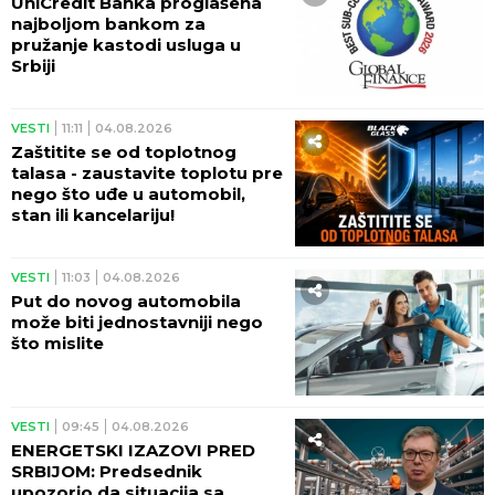
UniCredit Banka proglašena
najboljom bankom za
pružanje kastodi usluga u
Srbiji
VESTI
11:11
04.08.2026
Zaštitite se od toplotnog
talasa - zaustavite toplotu pre
nego što uđe u automobil,
stan ili kancelariju!
VESTI
11:03
04.08.2026
Put do novog automobila
može biti jednostavniji nego
što mislite
VESTI
09:45
04.08.2026
ENERGETSKI IZAZOVI PRED
SRBIJOM: Predsednik
upozorio da situacija sa