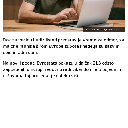
Foto: Shutterstock/Bits And Splits
Dok za većinu ljudi vikend predstavlja vreme za odmor, za
milione radnika širom Evrope subota i nedelja su sasvim
obični radni dani.
Najnoviji podaci Evrostata pokazuju da čak 21,3 odsto
zaposlenih u Evropi redovno radi vikendom, a u pojedinim
državama taj procenat je daleko viši.