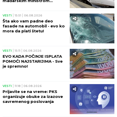
mađarskim ministrom
Vitezijem - SJAJNE VESTI!
VESTI
15:51
06.08.2026
Šta ako vam padne deo
fasade na automobil - evo ko
mora da plati štetu!
VESTI
15:11
06.08.2026
EVO KADA POČINJE ISPLATA
POMOĆI NAJSTARIJIMA - Sve
je spremno!
VESTI
11:18
06.08.2026
Prijavite se na vreme: PKS
organizuje obuke za izazove
savremenog poslovanja