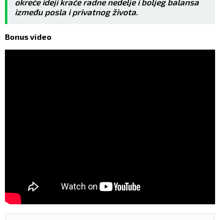
okreće ideji kraće radne nedelje i boljeg balansa
između posla i privatnog života.
Bonus video