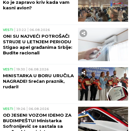
Ko je zapravo kriv kada vam
kasni avion?
VESTI
23:22
06.08.2026
ONI SU NAJVEĆI POTROŠAČI
STRUJE U LETNJEM PERIODU
Stigao apel građanima Srbije:
Budite racionali
VESTI
19:30
06.08.2026
MINISTARKA U BORU URUČILA
NAGRADE! Srećan praznik,
rudari!
VESTI
19:26
06.08.2026
OD JESENI VOZOM IDEMO ZA
BUDIMPEŠTU! Ministarka
Sofronijević se sastala sa