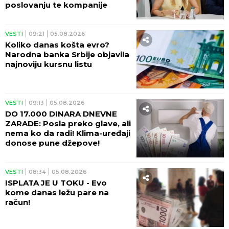
poslovanju te kompanije
VESTI
09:21
05.08.2026
Koliko danas košta evro?
Narodna banka Srbije objavila
najnoviju kursnu listu
VESTI
09:13
05.08.2026
DO 17.000 DINARA DNEVNE
ZARADE: Posla preko glave, ali
nema ko da radi! Klima-uređaji
donose pune džepove!
VESTI
08:34
05.08.2026
ISPLATA JE U TOKU - Evo
kome danas ležu pare na
račun!