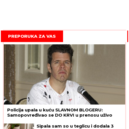
PREPORUKA ZA VAS
Policija upala u kuću SLAVNOM BLOGERU:
Samopovređivao se DO KRVI u prenosu uživo
Sipala sam so u teglicu i dodala 3