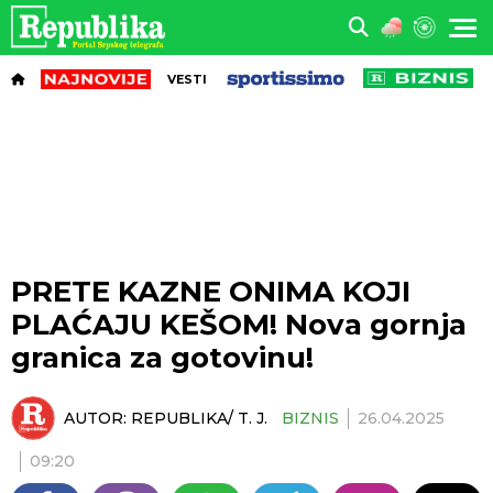
VESTI
PRETE KAZNE ONIMA KOJI
PLAĆAJU KEŠOM! Nova gornja
granica za gotovinu!
AUTOR:
REPUBLIKA/ T. J.
BIZNIS
26.04.2025
09:20