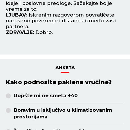
ideje i poslovne predloge. Sačekajte bolje
vi
vreme za to.
L
LJUBAV:
Iskrenim razgovorom povratićete
up
narušeno poverenje i distancu između vas i
kr
partnera.
st
ZDRAVLJE:
Dobro.
Z
ANKETA
Kako podnosite paklene vrućine?
Uopšte mi ne smeta +40
Boravim u isključivo u klimatizovanim
prostorijama