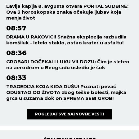
Lavlja kapija 8. avgusta otvara PORTAL SUDBINE:
Ova 3 horoskopska znaka očekuje ljubav koja
menja život
08:57
DRAMA U RAKOVICI! Snažna eksplozija razbudila
komšiluk - letelo staklo, ostao krater u asfaltu!
08:36
GROBARI DOČEKALI LUKU VILDOZU: Čim je sleteo
na aerodrom u Beogradu usledio je šok
08:33
TRAGEDIJA KOJA KIDA DUŠU! Poznati pevač
ODUSTAO OD ŽIVOTA zbog teške bolesti, majka
grca u suzama dok on SPREMA SEBI GROB!
POGLEDAJ SVE NAJNOVIJE VESTI