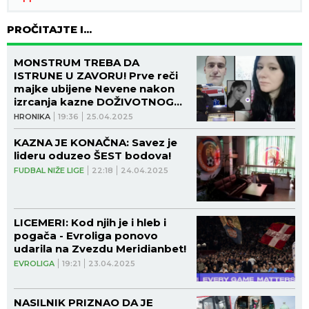
PROČITAJTE I...
MONSTRUM TREBA DA
ISTRUNE U ZAVORU! Prve reči
majke ubijene Nevene nakon
izrcanja kazne DOŽIVOTNOG
ZATVORA Stojanu Iliću!
HRONIKA
19:36
25.04.2025
KAZNA JE KONAČNA: Savez je
lideru oduzeo ŠEST bodova!
FUDBAL NIŽE LIGE
22:18
24.04.2025
LICEMERI: Kod njih je i hleb i
pogača - Evroliga ponovo
udarila na Zvezdu Meridianbet!
EVROLIGA
19:21
23.04.2025
NASILNIK PRIZNAO DA JE