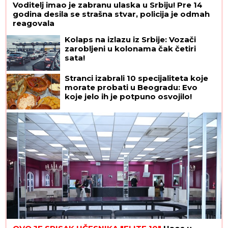
Voditelj imao je zabranu ulaska u Srbiju! Pre 14
godina desila se strašna stvar, policija je odmah
reagovala
Kolaps na izlazu iz Srbije: Vozači
zarobljeni u kolonama čak četiri
sata!
Stranci izabrali 10 specijaliteta koje
morate probati u Beogradu: Evo
koje jelo ih je potpuno osvojilo!