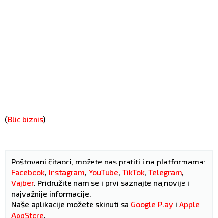
(
Blic biznis
)
Poštovani čitaoci, možete nas pratiti i na platformama:
Facebook
,
Instagram
,
YouTube
,
TikTok
,
Telegram
,
Vajber
. Pridružite nam se i prvi saznajte najnovije i
najvažnije informacije.
Naše aplikacije možete skinuti sa
Google Play
i
Apple
AppStore
.