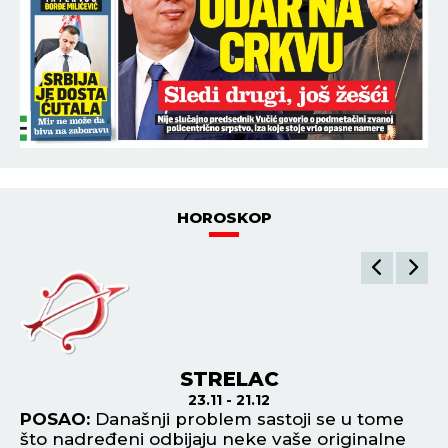
HOROSKOP
STRELAC
23.11 - 21.12
POSAO:
Današnji problem sastoji se u tome
P
što nadređeni odbijaju neke vaše originalne
os