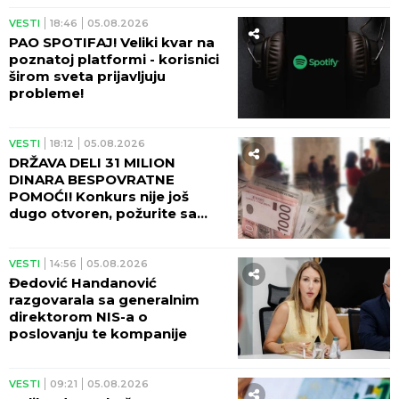
VESTI
18:46
05.08.2026
PAO SPOTIFAJ! Veliki kvar na
poznatoj platformi - korisnici
širom sveta prijavljuju
probleme!
VESTI
18:12
05.08.2026
DRŽAVA DELI 31 MILION
DINARA BESPOVRATNE
POMOĆI! Konkurs nije još
dugo otvoren, požurite sa
prijavom!
VESTI
14:56
05.08.2026
Đedović Handanović
razgovarala sa generalnim
direktorom NIS-a o
poslovanju te kompanije
VESTI
09:21
05.08.2026