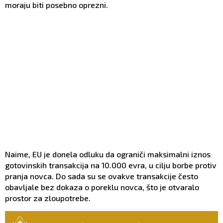
moraju biti posebno oprezni.
Naime, EU je donela odluku da ograniči maksimalni iznos
gotovinskih transakcija na 10.000 evra, u cilju borbe protiv
pranja novca. Do sada su se ovakve transakcije često
obavljale bez dokaza o poreklu novca, što je otvaralo
prostor za zloupotrebe.