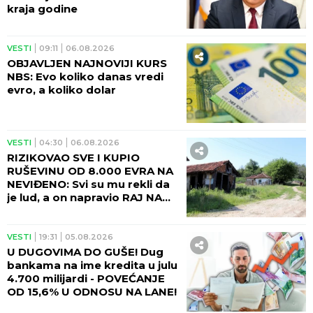
kraja godine
VESTI
09:11
06.08.2026
OBJAVLJEN NAJNOVIJI KURS
NBS: Evo koliko danas vredi
evro, a koliko dolar
VESTI
04:30
06.08.2026
RIZIKOVAO SVE I KUPIO
RUŠEVINU OD 8.000 EVRA NA
NEVIĐENO: Svi su mu rekli da
je lud, a on napravio RAJ NA
ZEMLJI!
VESTI
19:31
05.08.2026
U DUGOVIMA DO GUŠE! Dug
bankama na ime kredita u julu
4.700 milijardi - POVEĆANJE
OD 15,6% U ODNOSU NA LANE!