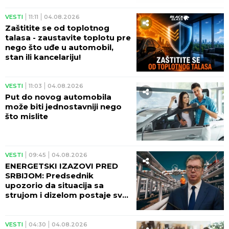
VESTI
11:11
04.08.2026
Zaštitite se od toplotnog
talasa - zaustavite toplotu pre
nego što uđe u automobil,
stan ili kancelariju!
VESTI
11:03
04.08.2026
Put do novog automobila
može biti jednostavniji nego
što mislite
VESTI
09:45
04.08.2026
ENERGETSKI IZAZOVI PRED
SRBIJOM: Predsednik
upozorio da situacija sa
strujom i dizelom postaje sve
ozbiljnija
VESTI
04:30
04.08.2026