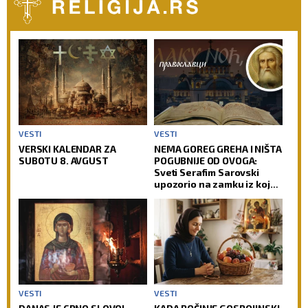
VESTI
VESTI
VERSKI KALENDAR ZA
NEMA GOREG GREHA I NIŠTA
SUBOTU 8. AVGUST
POGUBNIJE OD OVOGA:
Sveti Serafim Sarovski
upozorio na zamku iz koje
čovek teško pronalazi izlaz
VESTI
VESTI