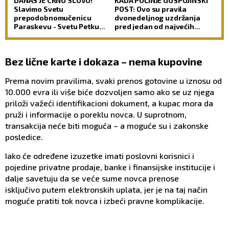
DANAS JE CRNO SLOVO!
KADA POČINJE GOSPOJINSKI
Slavimo Svetu
POST: Ovo su pravila
prepodobnomučenicu
dvonedeljnog uzdržanja
Paraskevu - Svetu Petku
pred jedan od najvećih
Rimljanku
praznika
Bez lične karte i dokaza – nema kupovine
Prema novim pravilima, svaki prenos gotovine u iznosu od
10.000 evra ili više biće dozvoljen samo ako se uz njega
priloži važeći identifikacioni dokument, a kupac mora da
pruži i informacije o poreklu novca. U suprotnom,
transakcija neće biti moguća – a moguće su i zakonske
posledice.
Iako će određene izuzetke imati poslovni korisnici i
pojedine privatne prodaje, banke i finansijske institucije i
dalje savetuju da se veće sume novca prenose
isključivo putem elektronskih uplata, jer je na taj način
moguće pratiti tok novca i izbeći pravne komplikacije.