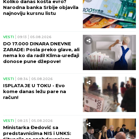
Koliko danas košta evro?
Narodna banka Srbije objavila
najnoviju kursnu listu
VESTI
09:13
05.08.2026
DO 17.000 DINARA DNEVNE
ZARADE: Posla preko glave, ali
nema ko da radi! Klima-uređaji
donose pune džepove!
VESTI
08:34
05.08.2026
ISPLATA JE U TOKU - Evo
kome danas ležu pare na
račun!
VESTI
08:25
05.08.2026
Ministarka Đedović sa
predstavnicima NIS i UNKS: