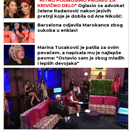
"HITNO PODNOSIMO PRIJAVU ZA
KRIVIČNO DELO"
Oglasio se advokat
Jelene Radanović nakon jezivih
pretnji koje je dobila od Ane Nikolić:
"To je sramno"
Barselona odjavila Marokance zbog
sukoba u enklavi
Marina Tucaković je patila za ovim
pevačem, a napisala mu je najlepše
pesme: "Ostavio sam je zbog mlađih
i lepših devojaka"