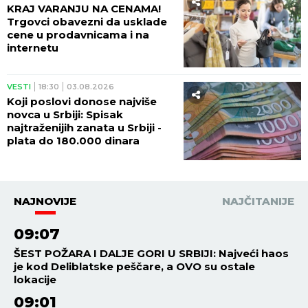
KRAJ VARANJU NA CENAMA!
Trgovci obavezni da usklade
cene u prodavnicama i na
internetu
VESTI
18:30
03.08.2026
Koji poslovi donose najviše
novca u Srbiji: Spisak
najtraženijih zanata u Srbiji -
plata do 180.000 dinara
NAJNOVIJE
NAJČITANIJE
09:07
ŠEST POŽARA I DALJE GORI U SRBIJI: Najveći haos
je kod Deliblatske peščare, a OVO su ostale
lokacije
09:01