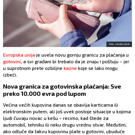
Foto: shutterstock
Evropska unija
je uvela novu gornju granicu za plaćanja u
gotovini
, a svi građani bi trebalo da je znaju i poštuju – jer
u suprotnom prete ozbiljne
kazne
koje se lako mogu
izbeći.
Nova granica za gotovinska plaćanja: Sve
preko 10.000 evra pod lupom
Većina većih kupovina danas se obavlja karticama ili
elektronskim putem, ali još uvek postoje situacije u kojima
ljudi čuvaju novac u kešu – recimo, kad štede za
automobil, tehniku ili neku drugu vrednu stvar. Međutim,
ako odluče da takvu kupovinu plate u gotovini, ubuduće