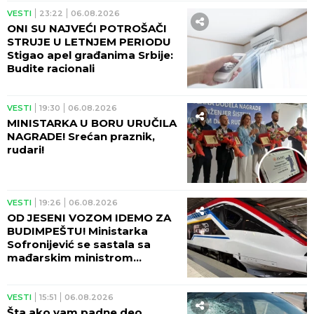
VESTI
23:22
06.08.2026
ONI SU NAJVEĆI POTROŠAČI
STRUJE U LETNJEM PERIODU
Stigao apel građanima Srbije:
Budite racionali
VESTI
19:30
06.08.2026
MINISTARKA U BORU URUČILA
NAGRADE! Srećan praznik,
rudari!
VESTI
19:26
06.08.2026
OD JESENI VOZOM IDEMO ZA
BUDIMPEŠTU! Ministarka
Sofronijević se sastala sa
mađarskim ministrom
Vitezijem - SJAJNE VESTI!
VESTI
15:51
06.08.2026
Šta ako vam padne deo