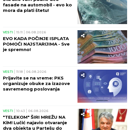
fasade na automobil - evo ko
mora da plati štetu!
VESTI
15:11
06.08.2026
EVO KADA POČINJE ISPLATA
POMOĆI NAJSTARIJIMA - Sve
je spremno!
VESTI
11:18
06.08.2026
Prijavite se na vreme: PKS
organizuje obuke za izazove
savremenog poslovanja
VESTI
10:43
06.08.2026
"TELEKOM" ŠIRI MREŽU NA
KiM! Lučić najavio otvaranje
dva objekta u Partešu do