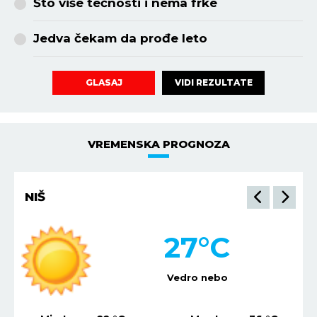
Što više tečnosti i nema frke
Jedva čekam da prođe leto
VIDI REZULTATE
GLASAJ
VREMENSKA PROGNOZA
NIŠ
27
°C
Vedro nebo