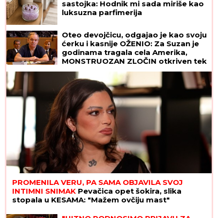
sastojka: Hodnik mi sada miriše kao
luksuzna parfimerija
Oteo devojčicu, odgajao je kao svoju
ćerku i kasnije OŽENIO: Za Suzan je
godinama tragala cela Amerika,
MONSTRUOZAN ZLOČIN otkriven tek
decenijama kasnije
PROMENILA VERU, PA SAMA OBJAVILA SVOJ
INTIMNI SNIMAK
Pevačica opet šokira, slika
stopala u KESAMA: "Mažem ovčiju mast"