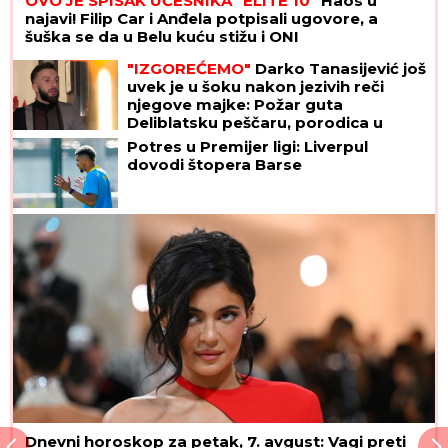
OVO JE SPISAK UČESNIKA "ELITE 10"
Haos u
najavi! Filip Car i Anđela potpisali ugovore, a
šuška se da u Belu kuću stižu i ONI
"IZGOREĆEMO"
Darko Tanasijević još
uvek je u šoku nakon jezivih reči
njegove majke: Požar guta
Deliblatsku peščaru, porodica u
dramatičnoj borbi sa vatrenom
Potres u Premijer ligi: Liverpul
stihijom
dovodi štopera Barse
Dnevni horoskop za petak, 7. avgust: Vagi preti