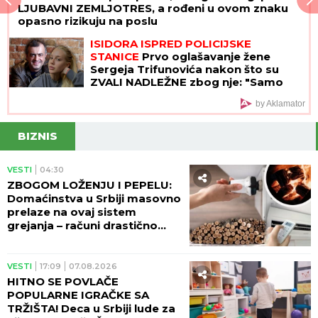
LJUBAVNI ZEMLJOTRES, a rođeni u ovom znaku
opasno rizikuju na poslu
ISIDORA ISPRED POLICIJSKE
STANICE
Prvo oglašavanje žene
Sergeja Trifunovića nakon što su
ZVALI NADLEŽNE zbog nje: "Samo
zato sam došla"
by Aklamator
BIZNIS
VESTI
04:30
ZBOGOM LOŽENJU I PEPELU:
Domaćinstva u Srbiji masovno
prelaze na ovaj sistem
grejanja – računi drastično
manji!
VESTI
17:09
07.08.2026
HITNO SE POVLAČE
POPULARNE IGRAČKE SA
TRŽIŠTA! Deca u Srbiji lude za