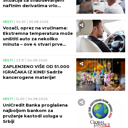
Situacija sa snabdevanjem
naftnim derivatima vrlo
izazovna
VESTI
04:30
05.08.2026
Vozači, oprez na vrućinama:
Ekstremna temperatura može
uništiti auto za nekoliko
minuta – ove 4 stvari prve
stradaju
VESTI
23:31
04.08.2026
ZAPLENJENO VIŠE OD 51.000
IGRAČAKA IZ KINE! Sadrže
kancerogene materije!
VESTI
12:50
04.08.2026
UniCredit Banka proglašena
najboljom bankom za
pružanje kastodi usluga u
Srbiji