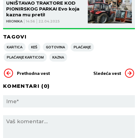
UNIŠTAVAO TRAKTORE KOD
PIONIRSKOG PARKA! Evo koja
kazna mu preti!
HRONIKA
14:56
22.04.2025
TAGOVI
KARTICA
KEŠ
GOTOVINA
PLAĆANJE
PLAĆANJE KARTICOM
KAZNA
Prethodna vest
Sledeća vest
KOMENTARI (
0
)