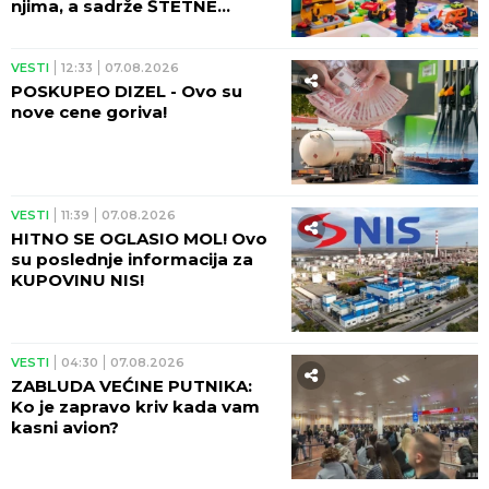
njima, a sadrže ŠTETNE
MATERIJE!
VESTI
12:33
07.08.2026
POSKUPEO DIZEL - Ovo su
nove cene goriva!
VESTI
11:39
07.08.2026
HITNO SE OGLASIO MOL! Ovo
su poslednje informacija za
KUPOVINU NIS!
VESTI
04:30
07.08.2026
ZABLUDA VEĆINE PUTNIKA:
Ko je zapravo kriv kada vam
kasni avion?