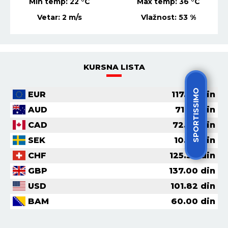
Min temp:
22
°C
Max temp:
36
°C
Vetar:
2
m/s
Vlažnost:
53
%
KURSNA LISTA
SPORTISSIMO
EUR
117.36
din
AUD
71.56
din
CAD
72.62
din
SEK
10.70
din
CHF
125.30
din
GBP
137.00
din
USD
101.82
din
BAM
60.00
din