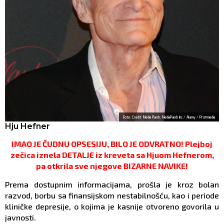
Foto: Credit: Media Punch, MediaPunch Inc / Alamy / Profimedia
Hju Hefner
IMAO JE ČUDNU OPSESIJU, BILO JE ODVRATNO! Plejboj
zečica iznela DETALJE iz kreveta sa Hjuom Hefnerom,
pa otkrila sve njegove BIZARNE NAVIKE!
Prema dostupnim informacijama, prošla je kroz bolan
razvod, borbu sa finansijskom nestabilnošću, kao i periode
kliničke depresije, o kojima je kasnije otvoreno govorila u
javnosti.