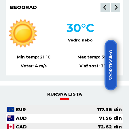
BEOGRAD
30
°C
Vedro nebo
SPORTISSIMO
Min temp:
21
°C
Max temp:
35
°C
Vetar:
4
m/s
Vlažnost:
37
%
KURSNA LISTA
EUR
117.36
din
AUD
71.56
din
CAD
72.62
din