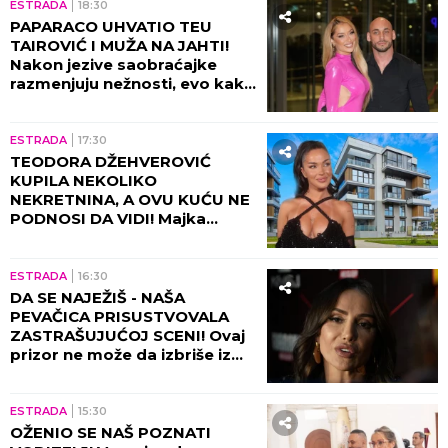
ESTRADA
18:30
PAPARACO UHVATIO TEU
TAIROVIĆ I MUŽA NA JAHTI!
Nakon jezive saobraćajke
razmenjuju nežnosti, evo kako
sada izgledaju (FOTO+VIDEO)
ESTRADA
17:30
TEODORA DŽEHVEROVIĆ
KUPILA NEKOLIKO
NEKRETNINA, A OVU KUĆU NE
PODNOSI DA VIDI! Majka
otkrila sve: "Rekla mi je da je
prodam"
ESTRADA
16:30
DA SE NAJEŽIŠ - NAŠA
PEVAČICA PRISUSTVOVALA
ZASTRAŠUJUĆOJ SCENI! Ovaj
prizor ne može da izbriše iz
sećanja ni danas, bili su sami u
kući tada!
ESTRADA
15:30
OŽENIO SE NAŠ POZNATI