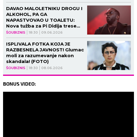
DAVAO MALOLETNIKU DROGU I
ALKOHOL, PA GA
NAPASTVOVAO U TOALETU:
Nova tužba za Pi Didija trese
svet - DA SE NAJEŽIŠ!
ŠOUBIZNIS
18:30
09.06.2026
ISPLIVALA FOTKA KOJA JE
RAZBESNELA JAVNOST! Glumac
moli za razumevanje nakon
skandala! (FOTO)
ŠOUBIZNIS
18:30
08.06.2026
BONUS VIDEO: