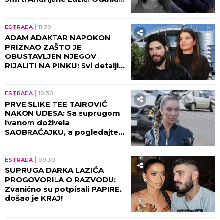
jeziv detalj iz Dubaija koji
menja SVE!
ESTRADA
11:30
ADAM ADAKTAR NAPOKON
PRIZNAO ZAŠTO JE
OBUSTAVLJEN NJEGOV
RIJALITI NA PINKU: Svi detalji
razgovora sa Milicom Mitrović,
OVO javnost nije znala!
ESTRADA
10:30
PRVE SLIKE TEE TAIROVIĆ
NAKON UDESA: Sa suprugom
Ivanom doživela
SAOBRAĆAJKU, a pogledajte
kako izgleda! (FOTO)
ESTRADA
09:30
SUPRUGA DARKA LAZIĆA
PROGOVORILA O RAZVODU:
Zvanično su potpisali PAPIRE,
došao je KRAJ!