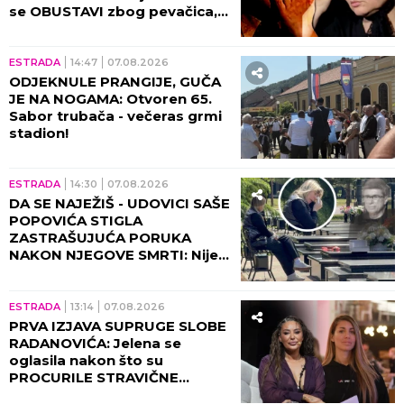
se OBUSTAVI zbog pevačica,
briznula u plač! (VIDEO)
ESTRADA
14:47
07.08.2026
ODJEKNULE PRANGIJE, GUČA
JE NA NOGAMA: Otvoren 65.
Sabor trubača - večeras grmi
stadion!
ESTRADA
14:30
07.08.2026
DA SE NAJEŽIŠ - UDOVICI SAŠE
POPOVIĆA STIGLA
ZASTRAŠUJUĆA PORUKA
NAKON NJEGOVE SMRTI: Nije
mogla da veruje da će je ovo
zadesiti!
ESTRADA
13:14
07.08.2026
PRVA IZJAVA SUPRUGE SLOBE
RADANOVIĆA: Jelena se
oglasila nakon što su
PROCURILE STRAVIČNE
PRETNJE Ane Nikolić, otkrila