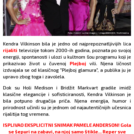
Foto: Credit: Lumeimages / imageBROKER / Profimedia
Kendra Vilkinson bila je jedno od najprepoznatljivijih lica
rijaliti
televizije tokom 2000-ih godina, poznata po svojoj
energiji, spontanosti i ulozi u kultnom šou programu koji je
prikazivao život u čuvenoj
Plejboj
vili. Njena ličnost
izdvajala se od klasičnog "Plejboj glamura", a publika ju je
upravo zbog toga i zavolela.
Dok su Holi Medison i Bridžit Markvart gradile imidž
klasične elegancije i sofisticiranosti, Kendra Vilkinson je
bila potpuno drugačija priča. Njena energija, humor i
prirodnost učinili su je jednom od najautentičnijih učesnica
rijalitija tog vremena.
ISPLIVAO EKSPLICITNI SNIMAK PAMELE ANDERSON! Gola
se šepuri na zabavi, na njoj samo štikle... Reper sve