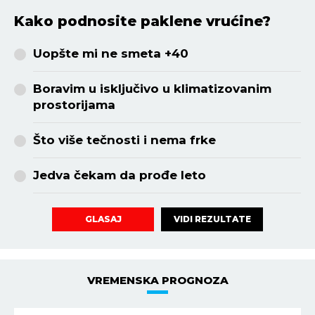
Kako podnosite paklene vrućine?
Uopšte mi ne smeta +40
Boravim u isključivo u klimatizovanim
prostorijama
Što više tečnosti i nema frke
Jedva čekam da prođe leto
VIDI REZULTATE
GLASAJ
VREMENSKA PROGNOZA