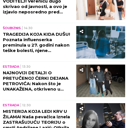
VODITELJ! Verenicu dugo
skrivao od javnosti, a ovo je
izjavio neposredno pred
venčanje!
ŠOUBIZNIS
14:30
TRAGEDIJA KOJA KIDA DUŠU!
Poznata influenserka
preminula u 27. godini nakon
teške bolesti, njene
POSLEDNJE REČI nateraće vas
na plač!
ESTRADA
13:30
NAJNOVIJI DETALJI O
PRETUČENOJ ĆERKI DEJANA
PETROVIĆA: Nakon što je
UNAKAŽENA, otkriveno u
kakvom je sada stanju!
ESTRADA
12:30
MISTERIJA KOJA LEDI KRV U
ŽILAMA! Naša pevačica iznela
ZASTRAŠUJUĆU TEORIJU o
smrti Andrijane Lazić: Otkrila