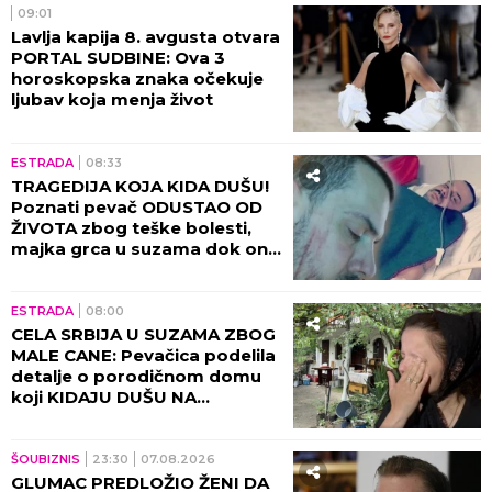
09:01
Lavlja kapija 8. avgusta otvara
PORTAL SUDBINE: Ova 3
horoskopska znaka očekuje
ljubav koja menja život
ESTRADA
08:33
TRAGEDIJA KOJA KIDA DUŠU!
Poznati pevač ODUSTAO OD
ŽIVOTA zbog teške bolesti,
majka grca u suzama dok on
SPREMA SEBI GROB!
ESTRADA
08:00
CELA SRBIJA U SUZAMA ZBOG
MALE CANE: Pevačica podelila
detalje o porodičnom domu
koji KIDAJU DUŠU NA
KOMADE!
ŠOUBIZNIS
23:30
07.08.2026
GLUMAC PREDLOŽIO ŽENI DA