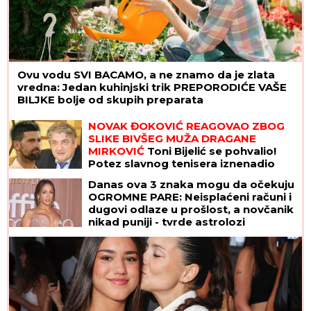
Ovu vodu SVI BACAMO, a ne znamo da je zlata
vredna: Jedan kuhinjski trik PREPORODIĆE VAŠE
BILJKE bolje od skupih preparata
NOVAK ĐOKOVIĆ REAGOVAO ZBOG
SLIKE BIVŠEG MUŽA DRAGANE
MIRKOVIĆ
Toni Bijelić se pohvalio!
Potez slavnog tenisera iznenadio
sve - o ovome se i dalje priča
Danas ova 3 znaka mogu da očekuju
OGROMNE PARE: Neisplaćeni računi i
dugovi odlaze u prošlost, a novčanik
nikad puniji - tvrde astrolozi