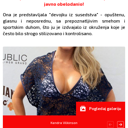
javno obelodanio!
Ona je predstavljala "devojku iz susedstva" - opuštenu,
glasnu i neposrednu, sa prepoznatljivim smehom i
sportskim duhom, što ju je izdvajalo iz okruženja koje je
često bilo strogo stilizovano i kontrolisano.
Pogledaj galeriju
Kendra Vilkinson