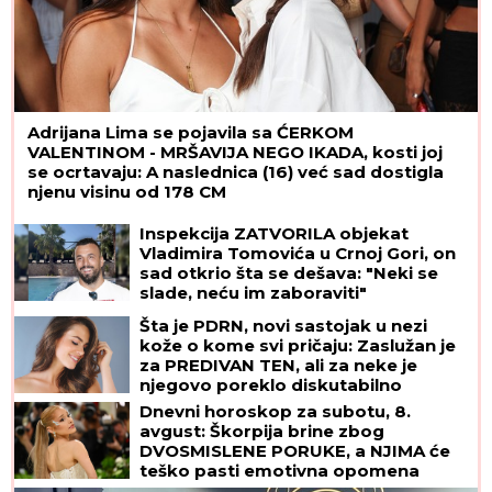
Adrijana Lima se pojavila sa ĆERKOM
VALENTINOM - MRŠAVIJA NEGO IKADA, kosti joj
se ocrtavaju: A naslednica (16) već sad dostigla
njenu visinu od 178 CM
Inspekcija ZATVORILA objekat
Vladimira Tomovića u Crnoj Gori, on
sad otkrio šta se dešava: "Neki se
slade, neću im zaboraviti"
Šta je PDRN, novi sastojak u nezi
kože o kome svi pričaju: Zaslužan je
za PREDIVAN TEN, ali za neke je
njegovo poreklo diskutabilno
Dnevni horoskop za subotu, 8.
avgust: Škorpija brine zbog
DVOSMISLENE PORUKE, a NJIMA će
teško pasti emotivna opomena