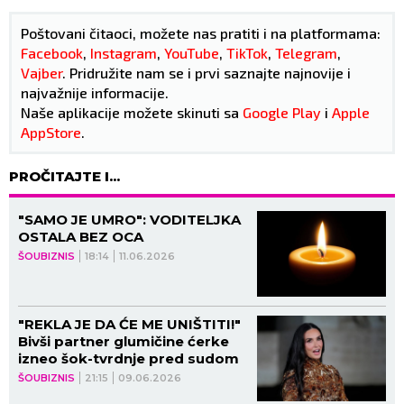
Poštovani čitaoci, možete nas pratiti i na platformama:
Facebook
,
Instagram
,
YouTube
,
TikTok
,
Telegram
,
Vajber
. Pridružite nam se i prvi saznajte najnovije i
najvažnije informacije.
Naše aplikacije možete skinuti sa
Google Play
i
Apple
AppStore
.
PROČITAJTE I...
"SAMO JE UMRO": VODITELJKA
OSTALA BEZ OCA
ŠOUBIZNIS
18:14
11.06.2026
"REKLA JE DA ĆE ME UNIŠTITI!"
Bivši partner glumičine ćerke
izneo šok-tvrdnje pred sudom
ŠOUBIZNIS
21:15
09.06.2026