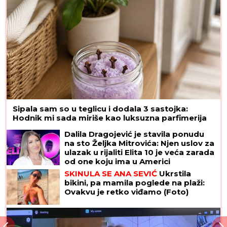
Sipala sam so u teglicu i dodala 3 sastojka:
Hodnik mi sada miriše kao luksuzna parfimerija
Dalila Dragojević je stavila ponudu
na sto Željka Mitrovića: Njen uslov za
ulazak u rijaliti Elita 10 je veća zarada
od one koju ima u Americi
SKINULA SE ANA SEVIĆ
Ukrstila
bikini, pa mamila poglede na plaži:
Ovakvu je retko viđamo (Foto)