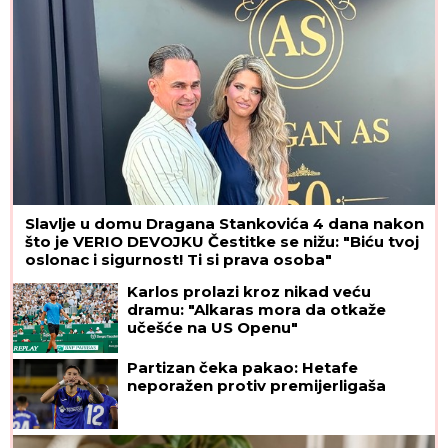
Slavlje u domu Dragana Stankovića 4 dana nakon
što je VERIO DEVOJKU Čestitke se nižu: "Biću tvoj
oslonac i sigurnost! Ti si prava osoba"
Karlos prolazi kroz nikad veću
dramu: "Alkaras mora da otkaže
učešće na US Openu"
Partizan čeka pakao: Hetafe
neporažen protiv premijerligaša