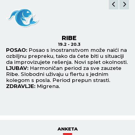
RIBE
19.2 - 20.3
POSAO:
Posao s inostranstvom može naići na
P
ozbiljnu prepreku, tako da ćete biti u situaciji
zb
e i
da improvizujete rešenja. Novi splet okolnosti.
va
LJUBAV:
Harmoničan period za sve zauzete
L
Ribe. Slobodni uživaju u flertu s jednim
pr
kolegom s posla. Period prepun strasti.
Sl
ZDRAVLJE:
Migrena.
za
Z
ANKETA