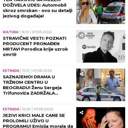
DOŽIVELA UDES: Automobil
skroz smrskan - ovo su detalji
jezivog događaja!
KULTURA
16:15
07.08.2026
STRAVIČNE VESTI: POZNATI
PRODUCENT PRONAĐEN
MRTAV! Porodica krije uzrok
smrti!
ESTRADA
15:31
07.08.2026
SAZNAJEMO! DRAMA U
TRŽNOM CENTRU U
BEOGRADU! Ženu Sergeja
Trifunovića ZADRŽALA
POLICIJA, glumac počeo da
DIVLJA ko oparen, evo zbog
čega!
ESTRADA
15:30
07.08.2026
JEZIVI KRICI MALE CANE SE
PROLOMILI UŽIVO U
PROGRAMU! Emisija morala da