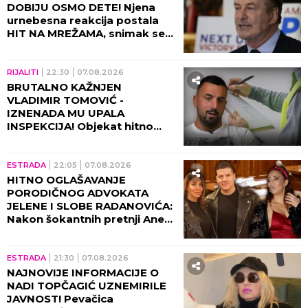
DOBIJU OSMO DETE! Njena
urnebesna reakcija postala
HIT NA MREŽAMA, snimak se
deli neverovatnom brzinom!
(VIDEO)
RIJALITI
22:30
07.08.2026
BRUTALNO KAŽNJEN
VLADIMIR TOMOVIĆ -
IZNENADA MU UPALA
INSPEKCIJA! Objekat hitno
zatvoren, on se odmah
oglasio!
ESTRADA
22:05
07.08.2026
HITNO OGLAŠAVANJE
PORODIČNOG ADVOKATA
JELENE I SLOBE RADANOVIĆA:
Nakon šokantnih pretnji Ane
Nikolić situacija dobija pravni
epilog!
ESTRADA
21:30
07.08.2026
NAJNOVIJE INFORMACIJE O
NADI TOPČAGIĆ UZNEMIRILE
JAVNOST! Pevačica