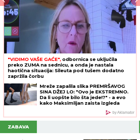
"VIDIMO VAŠE GAĆE",
odbornica se uključila
preko ZUMA na sednicu, a onda je nastala
haotična situacija: Sileuta pod tušem dodatno
zapržila čorbu
Mreže zapalila slika PREMRŠAVOG
SINA DŽEJ LO: "Ovo je EKSTREMNO.
Da li uopšte bilo šta jede!?" - a evo
kako Maksimlijan zaista izgleda
uživo, na paparaco fotkama nema ni
by Aklamator
fotošopa ni veštačke intelig
ZABAVA