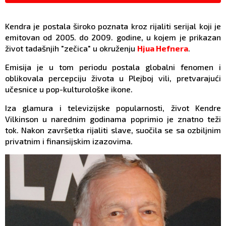
Kendra je postala široko poznata kroz rijaliti serijal koji je
emitovan od 2005. do 2009. godine, u kojem je prikazan
život tadašnjih "zečica" u okruženju
Hjua Hefnera
.
Emisija je u tom periodu postala globalni fenomen i
oblikovala percepciju života u Plejboj vili, pretvarajući
učesnice u pop-kulturološke ikone.
Iza glamura i televizijske popularnosti, život Kendre
Vilkinson u narednim godinama poprimio je znatno teži
tok. Nakon završetka rijaliti slave, suočila se sa ozbiljnim
privatnim i finansijskim izazovima.