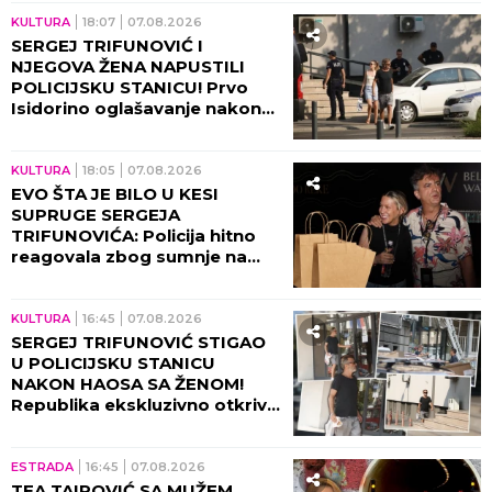
KULTURA
18:07
07.08.2026
SERGEJ TRIFUNOVIĆ I
NJEGOVA ŽENA NAPUSTILI
POLICIJSKU STANICU! Prvo
Isidorino oglašavanje nakon
SKANDALA U TRŽNOM
CENTRU! (VIDEO)
KULTURA
18:05
07.08.2026
EVO ŠTA JE BILO U KESI
SUPRUGE SERGEJA
TRIFUNOVIĆA: Policija hitno
reagovala zbog sumnje na
KRAĐU!
KULTURA
16:45
07.08.2026
SERGEJ TRIFUNOVIĆ STIGAO
U POLICIJSKU STANICU
NAKON HAOSA SA ŽENOM!
Republika ekskluzivno otkriva
DETALJE SKANDALA - evo šta
se desilo! (VIDEO)
ESTRADA
16:45
07.08.2026
TEA TAIROVIĆ SA MUŽEM