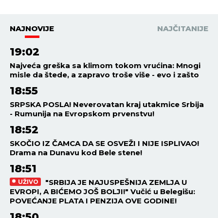
šta se zaista desilo!
NAJNOVIJE
NAJČITANIJE
19:02
Najveća greška sa klimom tokom vrućina: Mnogi
misle da štede, a zapravo troše više - evo i zašto
18:55
SRPSKA POSLA! Neverovatan kraj utakmice Srbija
- Rumunija na Evropskom prvenstvu!
18:52
SKOČIO IZ ČAMCA DA SE OSVEŽI I NIJE ISPLIVAO!
Drama na Dunavu kod Bele stene!
18:51
"SRBIJA JE NAJUSPEŠNIJA ZEMLJA U
UŽIVO
EVROPI, A BIĆEMO JOŠ BOLJI!" Vučić u Belegišu:
POVEĆANJE PLATA I PENZIJA OVE GODINE!
18:50