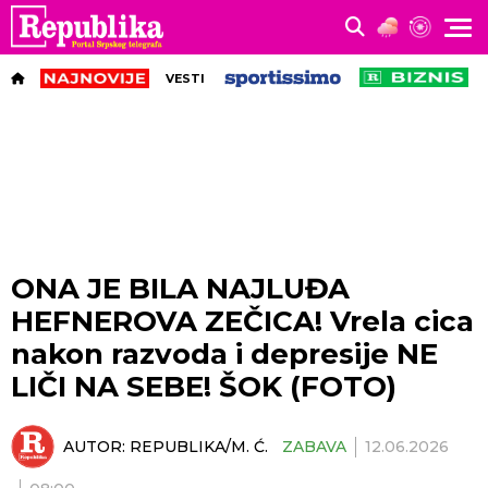
VESTI
ONA JE BILA NAJLUĐA
HEFNEROVA ZEČICA! Vrela cica
nakon razvoda i depresije NE
LIČI NA SEBE! ŠOK (FOTO)
AUTOR:
REPUBLIKA/M. Ć.
ZABAVA
12.06.2026