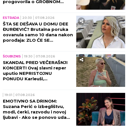
progovorila o GROBNOM
MESTU: JAKO SE PLAŠIM...
ESTRADA
20:30
07.08.2026
ŠTA SE DEŠAVA U DOMU DEE
ĐURĐEVIĆ? Brutalna poruka
osvanula samo 10 dana nakon
porođaja: ZLO ĆE SE
PRETVARATI...
ŠOUBIZNIS
19:30
07.08.2026
SKANDAL PRED VEČERAŠNJI
KONCERT! Ovaj slavni reper
uputio NEPRISTOJNU
PONUDU Karleuši,
organizatori ODBILI ZAHTEV
ZA OTKAZIVANJE!
19:01
07.08.2026
EMOTIVNO SA DRINOM:
Suzana Perić o izbeglištvu,
modi, ćerki, razvodu i novoj
ljubavi - Ako se ponovo udam,
promeniću prezime (VIDEO)