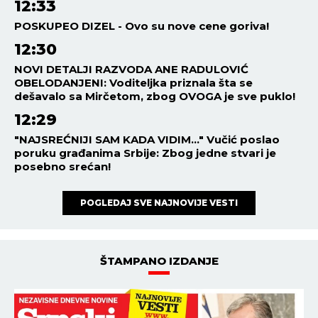
12:33
POSKUPEO DIZEL - Ovo su nove cene goriva!
12:30
NOVI DETALJI RAZVODA ANE RADULOVIĆ
OBELODANJENI: Voditeljka priznala šta se
dešavalo sa Mirčetom, zbog OVOGA je sve puklo!
12:29
"NAJSREĆNIJI SAM KADA VIDIM..." Vučić poslao
poruku građanima Srbije: Zbog jedne stvari je
posebno srećan!
POGLEDAJ SVE NAJNOVIJE VESTI
ŠTAMPANO IZDANJE