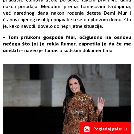
nakon porođaja. Međutim, prema Tomasovim tvrdnjama,
već narednog dana nakon rođenja deteta Demi Mur i
članovi njenog osoblja pojavili su se u njihovom domu, što
je, kako navodi, dovelo do neprijatne situacije.
-
Tom prilikom gospođa Mur, očigledno na osnovu
nečega što joj je rekla Rumer, zapretila je da će me
uništiti
- naveo je Tomas u sudskim dokumentima.
Pogledaj galeriju