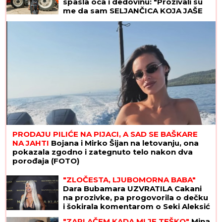
spasla oca i dedovinu: "Prozivali su
me da sam SELJANČICA KOJA JAŠE
SVINJE, a ja sam uspešnija od 60%
muškaraca"
PRODAJU PILIĆE NA PIJACI, A SAD SE BAŠKARE
NA JAHTI
Bojana i Mirko Šijan na letovanju, ona
pokazala zgodno i zategnuto telo nakon dva
porođaja (FOTO)
"ZLOČESTA, LJUBOMORNA BABA"
Dara Bubamara UZVRATILA Cakani
na prozivke, pa progovorila o dečku
i šokirala komentarom o Seki Aleksić
(VIDEO)
"ZAPLAČEM KADA MI JE TEŠKO"
Mina