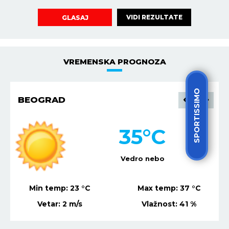
VIDI REZULTATE
GLASAJ
VREMENSKA PROGNOZA
SPORTISSIMO
BEOGRAD
35
°C
Vedro nebo
Min temp:
23
°C
Max temp:
37
°C
Vetar:
2
m/s
Vlažnost:
41
%