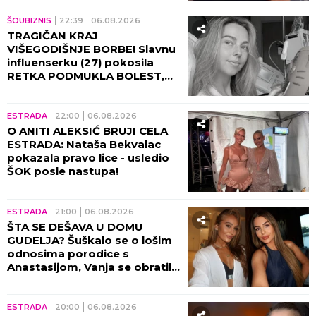
NAJEMOTIVNIJE REČI!
ŠOUBIZNIS
22:39
06.08.2026
TRAGIČAN KRAJ
VIŠEGODIŠNJE BORBE! Slavnu
influenserku (27) pokosila
RETKA PODMUKLA BOLEST,
oproštajna poruka REŽE KAO
ŽILET!
ESTRADA
22:00
06.08.2026
O ANITI ALEKSIĆ BRUJI CELA
ESTRADA: Nataša Bekvalac
pokazala pravo lice - usledio
ŠOK posle nastupa!
ESTRADA
21:00
06.08.2026
ŠTA SE DEŠAVA U DOMU
GUDELJA? Šuškalo se o lošim
odnosima porodice s
Anastasijom, Vanja se obratila
malom Ilijanu: AKO JE DETE
PAMETNO...
ESTRADA
20:00
06.08.2026