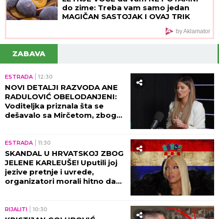
do zime: Treba vam samo jedan
MAGIČAN SASTOJAK I OVAJ TRIK
by Aklamator
ZABAVA
ESTRADA
12:30
NOVI DETALJI RAZVODA ANE
RADULOVIĆ OBELODANJENI:
Voditeljka priznala šta se
dešavalo sa Mirčetom, zbog
OVOGA je sve puklo!
ESTRADA
11:30
SKANDAL U HRVATSKOJ ZBOG
JELENE KARLEUŠE! Uputili joj
jezive pretnje i uvrede,
organizatori morali hitno da
reaguju i prekinu haos!
RIJALITI
10:30