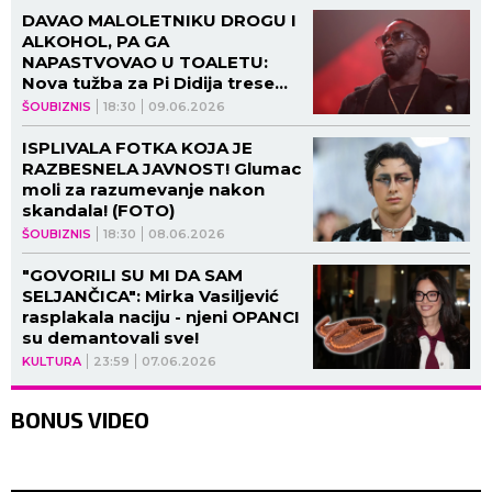
DAVAO MALOLETNIKU DROGU I
ALKOHOL, PA GA
NAPASTVOVAO U TOALETU:
Nova tužba za Pi Didija trese
svet - DA SE NAJEŽIŠ!
ŠOUBIZNIS
18:30
09.06.2026
ISPLIVALA FOTKA KOJA JE
RAZBESNELA JAVNOST! Glumac
moli za razumevanje nakon
skandala! (FOTO)
ŠOUBIZNIS
18:30
08.06.2026
"GOVORILI SU MI DA SAM
SELJANČICA": Mirka Vasiljević
rasplakala naciju - njeni OPANCI
su demantovali sve!
KULTURA
23:59
07.06.2026
BONUS VIDEO