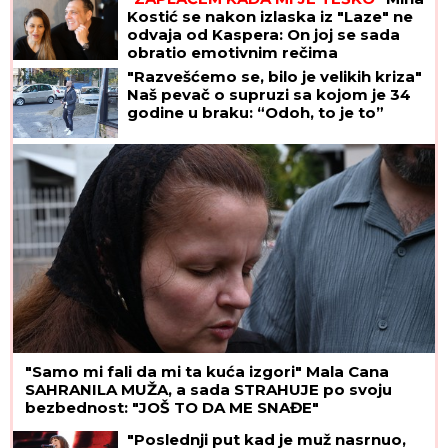
Kostić se nakon izlaska iz "Laze" ne
odvaja od Kaspera: On joj se sada
obratio emotivnim rečima
"Razvešćemo se, bilo je velikih kriza"
Naš pevač o supruzi sa kojom je 34
godine u braku: “Odoh, to je to”
"Samo mi fali da mi ta kuća izgori" Mala Cana
SAHRANILA MUŽA, a sada STRAHUJE po svoju
bezbednost: "JOŠ TO DA ME SNAĐE"
"Poslednji put kad je muž nasrnuo,