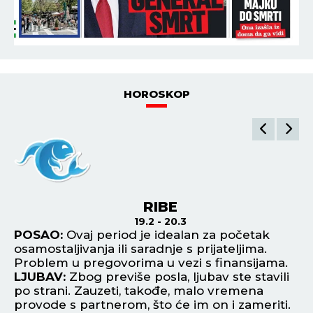
HOROSKOP
RIBE
19.2 - 20.3
POSAO:
Ovaj period je idealan za početak
P
osamostaljivanja ili saradnje s prijateljima.
un
Problem u pregovorima u vezi s finansijama.
la
je
LJUBAV:
Zbog previše posla, ljubav ste stavili
L
po strani. Zauzeti, takođe, malo vremena
up
provode s partnerom, što će im on i zameriti.
hu