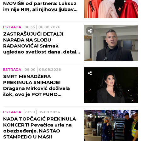
NAJVIŠE od partnera: Luksuz
im nije HIR, ali njihovu ljubav
ne može svako da priušti
ESTRADA
08:35
06.08.2026
ZASTRAŠUJUĆI DETALJI
NAPADA NA SLOBU
RADANOVIĆA! Snimak
ugledao svetlost dana, detalji
lede krv u žilama!
ESTRADA
08:00
06.08.2026
SMRT MENADŽERA
PREKINULA SNIMANJE!
Dragana Mirković doživela
šok, ovo je POTPUNO
SLOMILO tad!
ESTRADA
23:59
05.08.2026
NADA TOPČAGIĆ PREKINULA
KONCERT! Pevačica urla na
obezbeđenje, NASTAO
STAMPEDO U MASI!