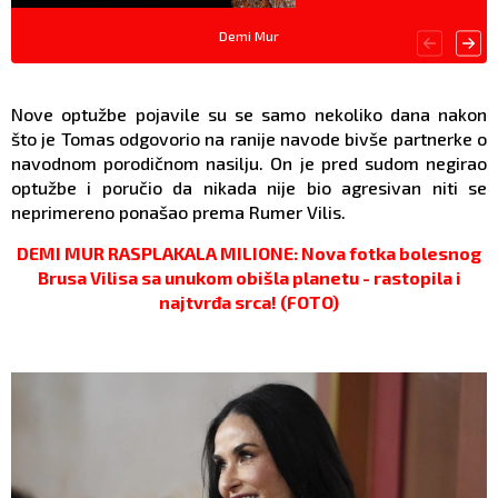
Demi Mur
Nove optužbe pojavile su se samo nekoliko dana nakon
što je Tomas odgovorio na ranije navode bivše partnerke o
navodnom porodičnom nasilju. On je pred sudom negirao
optužbe i poručio da nikada nije bio agresivan niti se
neprimereno ponašao prema Rumer Vilis.
DEMI MUR RASPLAKALA MILIONE: Nova fotka bolesnog
Brusa Vilisa sa unukom obišla planetu - rastopila i
najtvrđa srca! (FOTO)