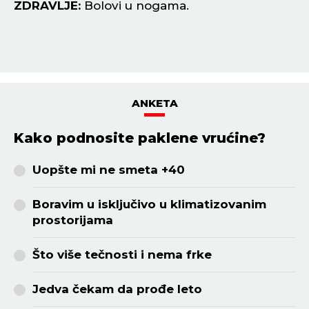
ZDRAVLJE:
Bolovi u nogama.
Z
ANKETA
Kako podnosite paklene vrućine?
Uopšte mi ne smeta +40
Boravim u isključivo u klimatizovanim
prostorijama
Što više tečnosti i nema frke
Jedva čekam da prođe leto