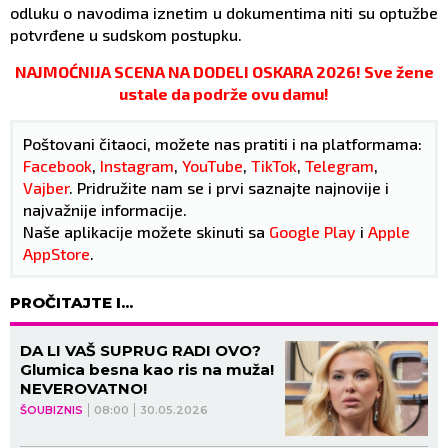
odluku o navodima iznetim u dokumentima niti su optužbe
potvrđene u sudskom postupku.
NAJMOĆNIJA SCENA NA DODELI OSKARA 2026! Sve žene
ustale da podrže ovu damu!
Poštovani čitaoci, možete nas pratiti i na platformama:
Facebook
,
Instagram
,
YouTube
,
TikTok
,
Telegram
,
Vajber
. Pridružite nam se i prvi saznajte najnovije i
najvažnije informacije.
Naše aplikacije možete skinuti sa
Google Play
i
Apple
AppStore
.
PROČITAJTE I...
DA LI VAŠ SUPRUG RADI OVO?
Glumica besna kao ris na muža!
NEVEROVATNO!
ŠOUBIZNIS
08:00
30.05.2026