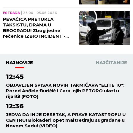
ESTRADA
23:00
05.08.2026
PEVAČICA PRETUKLA
TAKSISTU, DRAMA U
BEOGRADU! Zbog jedne
rečenice IZBIO INCIDENT -
tada joj puko film!
NAJNOVIJE
NAJČITANIJE
12:45
OBJAVLJEN SPISAK NOVIH TAKMIČARA "ELITE 10":
Pored Anđele Đuričić i Cara, njih PETORO ulazi u
rijaliti! (FOTO)
12:36
JEDVA DA IH JE DESETAK, A PRAVE KATASTROFU U
CENTRU! Blokaderi opet maltretiraju sugrađane u
Novom Sadu! (VIDEO)