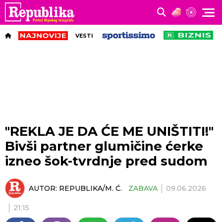
VESTI
"REKLA JE DA ĆE ME UNIŠTITI!"
Bivši partner glumičine ćerke
izneo šok-tvrdnje pred sudom
AUTOR:
REPUBLIKA/M. Ć.
ZABAVA
09.06.2026
21:15