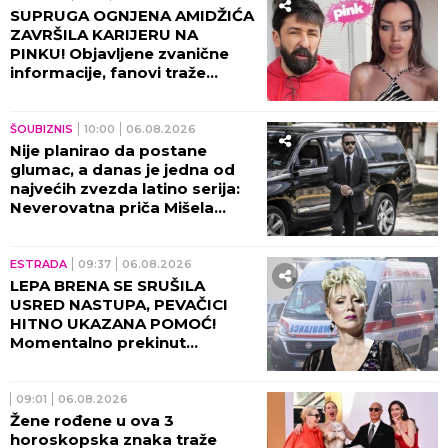
SUPRUGA OGNJENA AMIDŽIĆA
ZAVRŠILA KARIJERU NA
PINKU! Objavljene zvanične
informacije, fanovi traže
objašnjenje!
ŠOUBIZNIS
10:00
06.08.2026
Nije planirao da postane
glumac, a danas je jedna od
najvećih zvezda latino serija:
Neverovatna priča Mišela
Brauna!
ESTRADA
09:37
06.08.2026
LEPA BRENA SE SRUŠILA
USRED NASTUPA, PEVAČICI
HITNO UKAZANA POMOĆ!
Momentalno prekinut
program, snimak završio na
internetu!
09:01
06.08.2026
Žene rođene u ova 3
horoskopska znaka traže