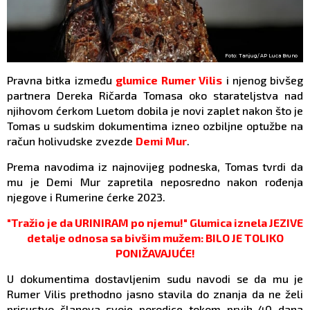
Foto: Tanjug/ AP Luca Bruno
Pravna bitka između
glumice
Rumer Vilis
i njenog bivšeg
partnera Dereka Ričarda Tomasa oko starateljstva nad
njihovom ćerkom Luetom dobila je novi zaplet nakon što je
Tomas u sudskim dokumentima izneo ozbiljne optužbe na
račun holivudske zvezde
Demi Mur
.
Prema navodima iz najnovijeg podneska, Tomas tvrdi da
mu je Demi Mur zapretila neposredno nakon rođenja
njegove i Rumerine ćerke 2023.
"Tražio je da URINIRAM po njemu!" Glumica iznela JEZIVE
detalje odnosa sa bivšim mužem: BILO JE TOLIKO
PONIŽAVAJUĆE!
U dokumentima dostavljenim sudu navodi se da mu je
Rumer Vilis prethodno jasno stavila do znanja da ne želi
prisustvo članova svoje porodice tokom prvih 40 dana