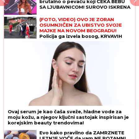
brutalno o pevaču koji ČEKA BEBU
SA LJUBAVNICOM! SUROVO ISKRENA
(FOTO, VIDEO) OVO JE ZORAN
OSUMNJIČEN ZA UBISTVO SVOJE
MAJKE NA NOVOM BEOGRADU!
Policija ga izvela bosog, KRVAVIH
nogu sa lisicama na rukama, ušao u
kola Hitne pomoći
Ovaj serum je kao čaša sveže, hladne vode za
moju kožu, a njegov ključni sastojak inspirisan je
korejskim beauty trendovima!
Evo kako pravilno da ZAMRZNETE
LETNJE VOĆE da vam NE POTAMNI