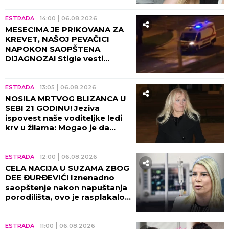
ESTRADA
14:00
06.08.2026
MESECIMA JE PRIKOVANA ZA
KREVET, NAŠOJ PEVAČICI
NAPOKON SAOPŠTENA
DIJAGNOZA! Stigle vesti
direktno od lekara!
ESTRADA
13:05
06.08.2026
NOSILA MRTVOG BLIZANCA U
SEBI 21 GODINU! Jeziva
ispovest naše voditeljke ledi
krv u žilama: Mogao je da
eksplodira u meni!
ESTRADA
12:00
06.08.2026
CELA NACIJA U SUZAMA ZBOG
DEE ĐURĐEVIĆ! Iznenadno
saopštenje nakon napuštanja
porodilišta, ovo je rasplakalo
sve!
ESTRADA
11:00
06.08.2026