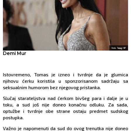
Foto: Tanjug/AP
Demi Mur
Istovremeno, Tomas je izneo i tvrdnje da je glumica
njihovu ćerku koristila u sponzorisanom sadržaju sa
seksualnim humorom bez njegovog pristanka.
Slučaj starateljstva nad ćerkom bivšeg para i dalje je u
toku, a sud još nije doneo konačnu odluku. Za sada,
optužbe i tvrdnje obe strane ostaju predmet sudskog
postupka.
Važno je napomenuti da sud do ovog trenutka nije doneo