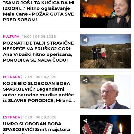
"SAMO JOŠ I TA KUĆICA DA MI
IZGORI..." Hitno oglašavanje
Male Cane - POŽAR GUTA SVE
PRED SOBOM!
KULTURA
19:00
06.08.2026
POZNATI DETALJI STRAVIČNE
NESREĆE NA FRUŠKOJ GORI:
Ana Vrbaški hitno operisana,
PORODICA SE NADA ČUDU!
ESTRADA
17:49
06.08.2026
KO JE BIO SLOBODAN BOBA
SPASOJEVIĆ? Legendarni
autor narodne muzike potiče
iz SLAVNE PORODICE, Milanče
Radosavljević OVAKO O
NJEMU GOVORIO!
ESTRADA
17:29
06.08.2026
UMRO SLOBODAN BOBA
SPASOJEVIĆ! Smrt majstora