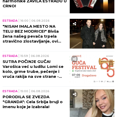
harmonike ZAVILA ESTRADU U
CRNO!
ESTRADA
16:00
06.08.2026
"NISAM IMALA MESTO NA
TELU BEZ MODRICE!" Bivša
žena našeg pevača trpela
stravično zlostavljanje, ovi
detalji ježe do kostiju!
ESTRADA
15:59
06.08.2026
SUTRA POČINJE GUČA!
Varošica već u ludilu: Lomi se
kolo, grme trube, pečenje i
vruća rakija na sve strane -
sve je spremno za 65. Sabor!
ESTRADA
15:00
06.08.2026
PORODILA SE ZVEZDA
"GRANDA": Cela Srbija bruji o
imenu koje je izabrala!