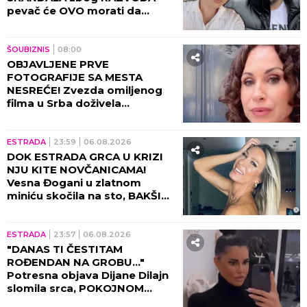
pevač će OVO morati da
objasni! (FOTO)
ŠOUBIZNIS
08:00
OBJAVLJENE PRVE
FOTOGRAFIJE SA MESTA
NESREĆE! Zvezda omiljenog
filma u Srba doživela
saobraćajku, DETALJI JEŽE DO
KOSTIJU! (VIDEO)
ESTRADA
23:59
06.08.2026
DOK ESTRADA GRCA U KRIZI
NJU KITE NOVČANICAMA!
Vesna Đogani u zlatnom
miniću skočila na sto, BAKŠIŠ
PLJUŠTI NA SVE STRANE!
(VIDEO)
ESTRADA
23:57
06.08.2026
"DANAS TI ČESTITAM
ROĐENDAN NA GROBU..."
Potresna objava Dijane Dilajn
slomila srca, POKOJNOM
BRATU UPUTILA