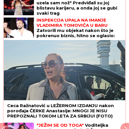
uzela sam nož" Predviđali su joj
blistavu karijeru, a onda joj se gubi
svaki trag
INSPEKCIJA UPALA NA IMANJE
VLADIMIRA TOMOVIĆA U BARU
Zatvorili mu objekat nakon što je
pokrenuo biznis, hitno se oglasio:
"Imamo zabranu"
Ceca Ražnatović u LEŽERNOM IZDANJU nakon
porođaja ĆERKE Anastasije: MNOGI JE NISU
PREPOZNALI TOKOM LETA ZA SRBIJU! (FOTO)
"JEŽIM SE OD TOGA"
Voditeljka