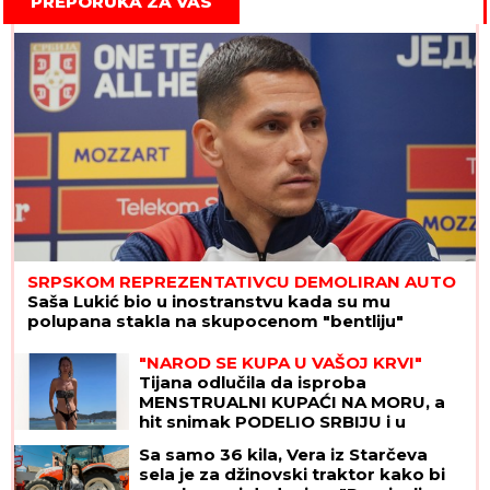
PREPORUKA ZA VAS
SRPSKOM REPREZENTATIVCU DEMOLIRAN AUTO
Saša Lukić bio u inostranstvu kada su mu
polupana stakla na skupocenom "bentliju"
"NAROD SE KUPA U VAŠOJ KRVI"
Tijana odlučila da isproba
MENSTRUALNI KUPAĆI NA MORU, a
hit snimak PODELIO SRBIJU i u
komentarima je nastao opšti RAT
Sa samo 36 kila, Vera iz Starčeva
sela je za džinovski traktor kako bi