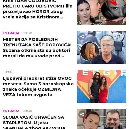
KRISTIJAN GOLUBOVIĆ
PRETIO CARU UBISTVOM! Filip
proživljavao HOROR zbog
vrele akcije sa Kristinom
Spalević, objavljeni detalji lede
krv u žilama!
ESTRADA
09:30
MISTERIJA POSLEDNJIH
TRENUTAKA SAŠE POPOVIĆA!
Suzana otkrila šta su doktori
morali da mu urade pred
smrt: To je bilo najstrašnije...
09:01
Ljubavni preokret stiže OVOG
meseca: Samo 3 horoskopska
znaka očekuje OZBILJNA
VEZA tokom avgusta
ESTRADA
08:30
SLOBA VASIĆ UHVAĆEN SA
STARLETOM: U jeku
SKANDALA zbog RAZVODA