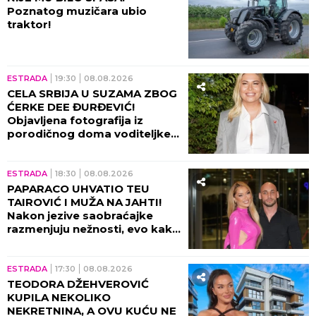
Poznatog muzičara ubio
traktor!
ESTRADA
19:30
08.08.2026
CELA SRBIJA U SUZAMA ZBOG
ĆERKE DEE ĐURĐEVIĆ!
Objavljena fotografija iz
porodičnog doma voditeljke,
sve usledilo nakon povratka iz
porodilišta!
ESTRADA
18:30
08.08.2026
PAPARACO UHVATIO TEU
TAIROVIĆ I MUŽA NA JAHTI!
Nakon jezive saobraćajke
razmenjuju nežnosti, evo kako
sada izgledaju (FOTO+VIDEO)
ESTRADA
17:30
08.08.2026
TEODORA DŽEHVEROVIĆ
KUPILA NEKOLIKO
NEKRETNINA, A OVU KUĆU NE