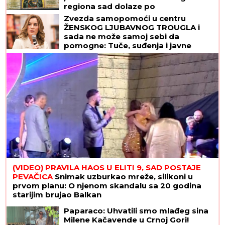
regiona sad dolaze po
ČUDOTVORNU VODU
Zvezda samopomoći u centru
ŽENSKOG LJUBAVNOG TROUGLA i
sada ne može samoj sebi da
pomogne: Tuče, suđenja i javne
optužbe pretvorile karijeru iz snova
u PETPARAČKU SAPUNICU
(VIDEO) PRAVILA HAOS U ELITI 9, SAD POSTAJE
PEVAČICA
Snimak uzburkao mreže, silikoni u
prvom planu: O njenom skandalu sa 20 godina
starijim brujao Balkan
Paparaco: Uhvatili smo mlađeg sina
Milene Kačavende u Crnoj Gori!