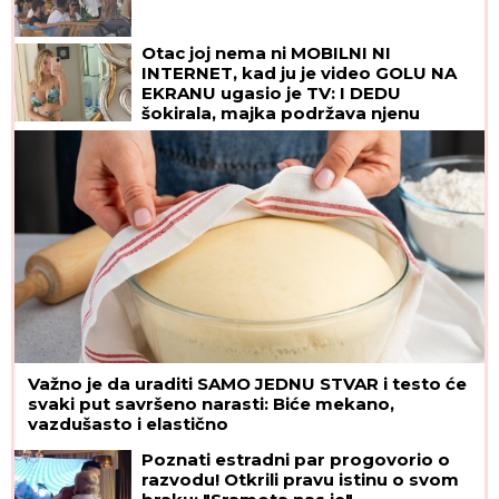
Otac joj nema ni MOBILNI NI
INTERNET, kad ju je video GOLU NA
EKRANU ugasio je TV: I DEDU
šokirala, majka podržava njenu
karijeru! Ovo je "obična" porodica
NAJVEĆE UZDANICE HOLIVUDA
Važno je da uraditi SAMO JEDNU STVAR i testo će
svaki put savršeno narasti: Biće mekano,
vazdušasto i elastično
Poznati estradni par progovorio o
razvodu! Otkrili pravu istinu o svom