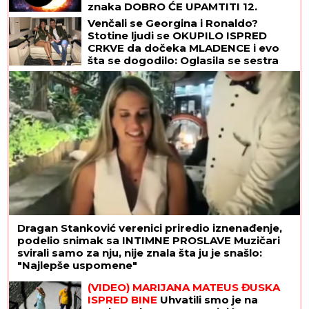
znaka DOBRO ĆE UPAMTITI 12.
avgust - od tad im se ŽIVOT MENJA
Venčali se Georgina i Ronaldo?
NAGLAVAČKE
Stotine ljudi se OKUPILO ISPRED
CRKVE da dočeka MLADENCE i evo
šta se dogodilo: Oglasila se sestra
slavnog fudbalera, njegove klupske
obaveze ukazuju samo na jedno
Dragan Stanković verenici priredio iznenađenje,
podelio snimak sa INTIMNE PROSLAVE Muzičari
svirali samo za nju, nije znala šta ju je snašlo:
"Najlepše uspomene"
(VIDEO) MARIJANA MATEUS ĐUSKA
ISPRED BINE
Uhvatili smo je na