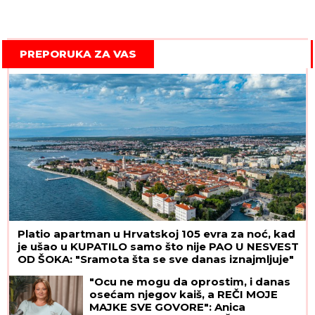
PREPORUKA ZA VAS
Platio apartman u Hrvatskoj 105 evra za noć, kad
je ušao u KUPATILO samo što nije PAO U NESVEST
OD ŠOKA: "Sramota šta se sve danas iznajmljuje"
"Ocu ne mogu da oprostim, i danas
osećam njegov kaiš, a REČI MOJE
MAJKE SVE GOVORE": Anica