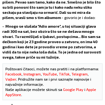
pišem. Pevao sam tamo, kako da ne. Smešno je bilo što
su bili ponosni što sam ja tu i kako nađu neku sliku
seckaju pa stavljaju na ormarić. Dali su mi mira da
pišem, srasli smo s tim albumom
- govorio je i dodao:
- Mnogo se slušala "Adio amore", u toj situaciji glava
radi 300 na sat, bez obzira što se ne dešava mnogo
stvari. Tu razmišljaš o ljubavi, postupcima... Bio sam sa
dečkom koji je 23 godine proveo u zatvoru, on ima 40
godina i kao dete je provodio vreme po zatvorima, a
vidiš da to nije neka loša duša. To je jedna od surovosti
svega, takve priče su mi tužnije.
Poštovani čitaoci, možete nas pratiti i na platformama:
Facebook
,
Instagram
,
YouTube
,
TikTok
,
Telegram
,
Vajber
. Pridružite nam se i prvi saznajte najnovije i
najvažnije informacije.
Naše aplikacije možete skinuti sa
Google Play
i
Apple
AppStore
.