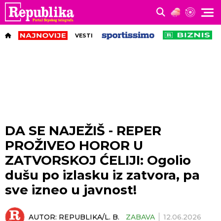
VESTI
DA SE NAJEŽIŠ - REPER
PROŽIVEO HOROR U
ZATVORSKOJ ĆELIJI: Ogolio
dušu po izlasku iz zatvora, pa
sve izneo u javnost!
AUTOR:
REPUBLIKA/L. B.
ZABAVA
12.06.2026