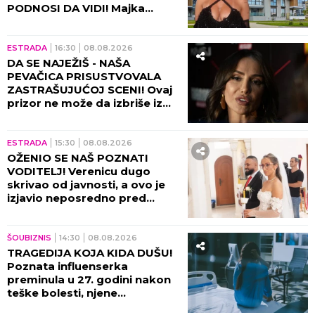
PODNOSI DA VIDI! Majka
otkrila sve: "Rekla mi je da je
prodam"
ESTRADA
16:30
08.08.2026
DA SE NAJEŽIŠ - NAŠA
PEVAČICA PRISUSTVOVALA
ZASTRAŠUJUĆOJ SCENI! Ovaj
prizor ne može da izbriše iz
sećanja ni danas, bili su sami u
kući tada!
ESTRADA
15:30
08.08.2026
OŽENIO SE NAŠ POZNATI
VODITELJ! Verenicu dugo
skrivao od javnosti, a ovo je
izjavio neposredno pred
venčanje!
ŠOUBIZNIS
14:30
08.08.2026
TRAGEDIJA KOJA KIDA DUŠU!
Poznata influenserka
preminula u 27. godini nakon
teške bolesti, njene
POSLEDNJE REČI nateraće vas