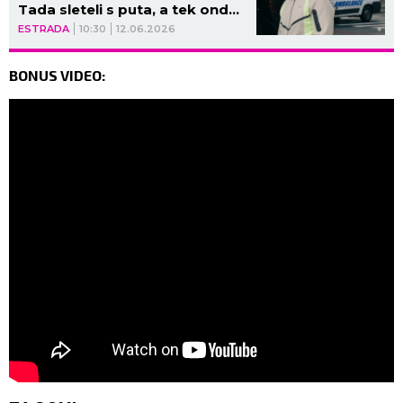
Tada sleteli s puta, a tek onda
je usledio pravi HOROR!
ESTRADA
10:30
12.06.2026
BONUS VIDEO: