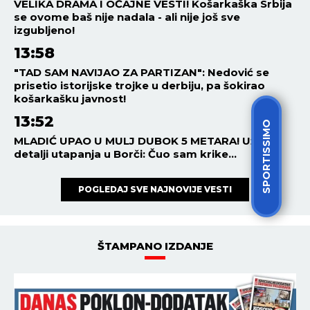
VELIKA DRAMA I OČAJNE VESTI! Košarkaška Srbija
se ovome baš nije nadala - ali nije još sve
izgubljeno!
13:58
"TAD SAM NAVIJAO ZA PARTIZAN": Nedović se
prisetio istorijske trojke u derbiju, pa šokirao
košarkašku javnost!
13:52
SPORTISSIMO
MLADIĆ UPAO U MULJ DUBOK 5 METARA! Užasni
detalji utapanja u Borči: Čuo sam krike...
POGLEDAJ SVE NAJNOVIJE VESTI
ŠTAMPANO IZDANJE