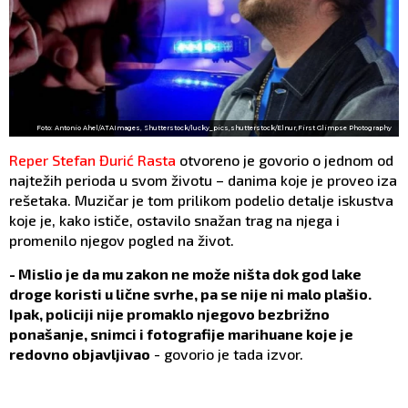
Foto: Antonio Ahel/ATAImages, Shutterstock/lucky_pics,shutterstock/Elnur,First Glimpse Photography
Reper
Stefan Đurić Rasta
otvoreno je govorio o jednom od
najtežih perioda u svom životu – danima koje je proveo iza
rešetaka. Muzičar je tom prilikom podelio detalje iskustva
koje je, kako ističe, ostavilo snažan trag na njega i
promenilo njegov pogled na život.
- Mislio je da mu zakon ne može ništa dok god lake
droge koristi u lične svrhe, pa se nije ni malo plašio.
Ipak, policiji nije promaklo njegovo bezbrižno
ponašanje, snimci i fotografije marihuane koje je
redovno objavljivao
- govorio je tada izvor.