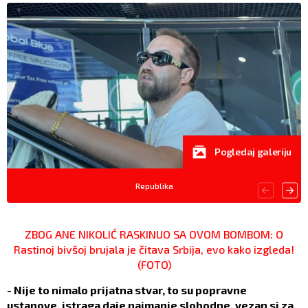
Pogledaj galeriju
Republika
ZBOG ANE NIKOLIĆ RASKINUO SA OVOM BOMBOM: O
Rastinoj bivšoj brujala je čitava Srbija, evo kako izgleda!
(FOTO)
- Nije to nimalo prijatna stvar, to su popravne
ustanove, istraga daje najmanje slobodne, vezan si za