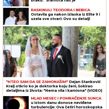
braku: "Sramota nas je"
RASKINULI TEODORA I BEBICA
Ostavila ga nakon izlaska iz Elite 9 i
uzela sve stvari: Ovo su detalji
"HTEO SAM DA SE ZAMONAŠIM"
Dejan Stanković
Kralj otkrio ko je doktorka koju ženi, šokirao
detaljima iz života: "Nema vila i kamiona" (VIDEO)
MLAD MESEC I POMRAČENJE SUNCA
u istom danu donose neviđene
turbulencije: Ova četiri horoskopska