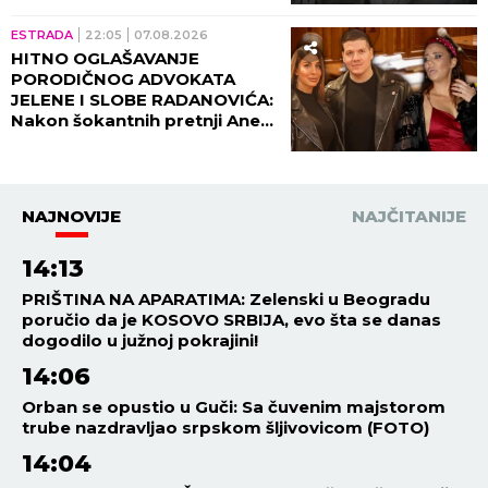
oglasio!
ESTRADA
22:05
07.08.2026
HITNO OGLAŠAVANJE
PORODIČNOG ADVOKATA
JELENE I SLOBE RADANOVIĆA:
Nakon šokantnih pretnji Ane
Nikolić situacija dobija pravni
epilog!
NAJNOVIJE
NAJČITANIJE
14:13
PRIŠTINA NA APARATIMA: Zelenski u Beogradu
poručio da je KOSOVO SRBIJA, evo šta se danas
dogodilo u južnoj pokrajini!
14:06
Orban se opustio u Guči: Sa čuvenim majstorom
trube nazdravljao srpskom šljivovicom (FOTO)
14:04