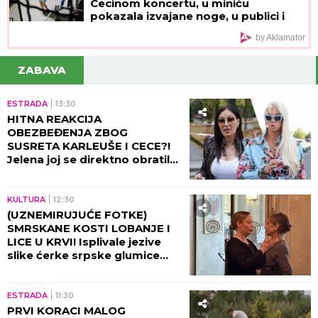
Cecinom koncertu, u miniću
pokazala izvajane noge, u publici i
ova poznata pevačica uživa sa
by Aklamator
mužem
ZABAVA
ESTRADA
13:30
HITNA REAKCIJA
OBEZBEĐENJA ZBOG
SUSRETA KARLEUŠE I CECE?!
Jelena joj se direktno obratila,
pa napravila opštu pometnju!
KULTURA
12:30
(UZNEMIRUJUĆE FOTKE)
SMRSKANE KOSTI LOBANJE I
LICE U KRVI! Isplivale jezive
slike ćerke srpske glumice
nakon stravične nesreće: Od
ovog prizora podilazi jeza!
ESTRADA
11:30
PRVI KORACI MALOG