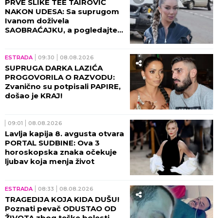
PRVE SLIKE TEE TAIROVIĆ
NAKON UDESA: Sa suprugom
Ivanom doživela
SAOBRAĆAJKU, a pogledajte
kako izgleda! (FOTO)
ESTRADA
09:30
08.08.2026
SUPRUGA DARKA LAZIĆA
PROGOVORILA O RAZVODU:
Zvanično su potpisali PAPIRE,
došao je KRAJ!
09:01
08.08.2026
Lavlja kapija 8. avgusta otvara
PORTAL SUDBINE: Ova 3
horoskopska znaka očekuje
ljubav koja menja život
ESTRADA
08:33
08.08.2026
TRAGEDIJA KOJA KIDA DUŠU!
Poznati pevač ODUSTAO OD
ŽIVOTA zbog teške bolesti,