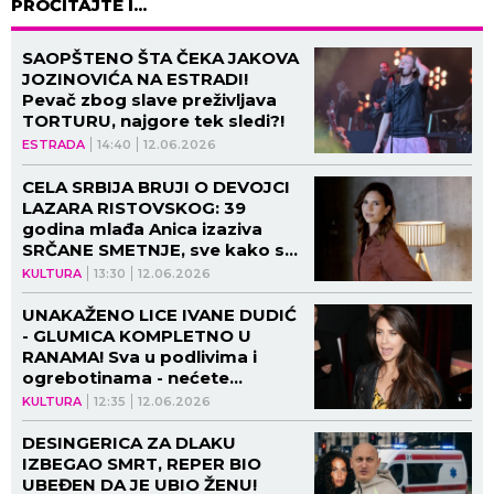
PROČITAJTE I...
SAOPŠTENO ŠTA ČEKA JAKOVA
JOZINOVIĆA NA ESTRADI!
Pevač zbog slave preživljava
TORTURU, najgore tek sledi?!
ESTRADA
14:40
12.06.2026
CELA SRBIJA BRUJI O DEVOJCI
LAZARA RISTOVSKOG: 39
godina mlađa Anica izaziva
SRČANE SMETNJE, sve kako se
šetka u 4 zida! (FOTO)
KULTURA
13:30
12.06.2026
UNAKAŽENO LICE IVANE DUDIĆ
- GLUMICA KOMPLETNO U
RANAMA! Sva u podlivima i
ogrebotinama - nećete
verovati šta joj se dogodilo!
KULTURA
12:35
12.06.2026
DESINGERICA ZA DLAKU
IZBEGAO SMRT, REPER BIO
UBEĐEN DA JE UBIO ŽENU!