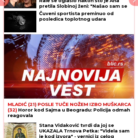
Rale se oglasio nakon što je Ana
pretila Slobinoj ženi: "Našao sam se
između prijatelja i žene koju volim
Čuveni sportista preminuo od
najviše na svetu!"
posledica toplotnog udara
MLADIĆ (21) POSLE TUČE NOŽEM IZBO MUŠKARCA
(32)
Horor kod Sajma u Beogradu: Policija odmah
reagovala
Stana Vidaković tvrdi da joj se
UKAZALA Trnova Petka: "Videla sam
je kod izvora" - vernici iz celog