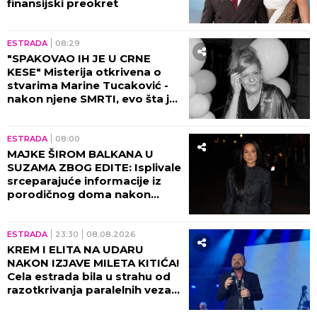
finansijski preokret
ESTRADA
08:29
"SPAKOVAO IH JE U CRNE
KESE" Misterija otkrivena o
stvarima Marine Tucaković -
nakon njene SMRTI, evo šta je
Futa uradio!
ESTRADA
08:00
MAJKE ŠIROM BALKANA U
SUZAMA ZBOG EDITE: Isplivale
srceparajuće informacije iz
porodičnog doma nakon
porođaja!
ESTRADA
23:30
08.08.2026
KREM I ELITA NA UDARU
NAKON IZJAVE MILETA KITIĆA!
Cela estrada bila u strahu od
razotkrivanja paralelnih veza
tad!