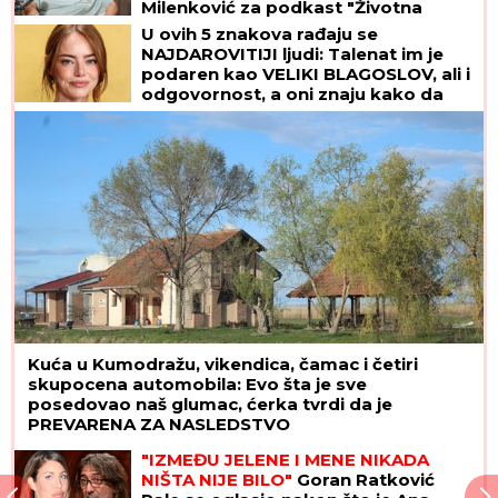
Milenković za podkast "Životna
priča" o bolnom odrastanju
U ovih 5 znakova rađaju se
NAJDAROVITIJI ljudi: Talenat im je
podaren kao VELIKI BLAGOSLOV, ali i
odgovornost, a oni znaju kako da
iskoriste SJAJNE PREDISPOZICIJE
Kuća u Kumodražu, vikendica, čamac i četiri
skupocena automobila: Evo šta je sve
posedovao naš glumac, ćerka tvrdi da je
PREVARENA ZA NASLEDSTVO
"IZMEĐU JELENE I MENE NIKADA
NIŠTA NIJE BILO"
Goran Ratković