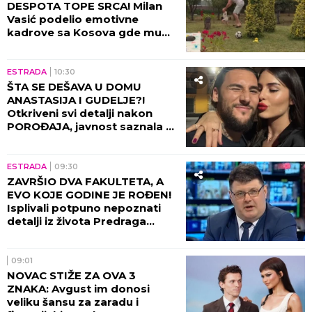
DESPOTA TOPE SRCA! Milan
Vasić podelio emotivne
kadrove sa Kosova gde mu
sin UČI DA HODA!
ESTRADA
10:30
ŠTA SE DEŠAVA U DOMU
ANASTASIJA I GUDELJE?!
Otkriveni svi detalji nakon
POROĐAJA, javnost saznala u
kakvom je stanju SIN!
ESTRADA
09:30
ZAVRŠIO DVA FAKULTETA, A
EVO KOJE GODINE JE ROĐEN!
Isplivali potpuno nepoznati
detalji iz života Predraga
Sarape, ove činjenice će vas
IZNENADITI!
09:01
NOVAC STIŽE ZA OVA 3
ZNAKA: Avgust im donosi
veliku šansu za zaradu i