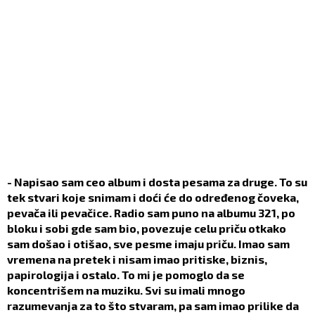
- Napisao sam ceo album i dosta pesama za druge. To su
tek stvari koje snimam i doći će do određenog čoveka,
pevača ili pevačice. Radio sam puno na albumu 321, po
bloku i sobi gde sam bio, povezuje celu priču otkako
sam došao i otišao, sve pesme imaju priču. Imao sam
vremena na pretek i nisam imao pritiske, biznis,
papirologija i ostalo. To mi je pomoglo da se
koncentrišem na muziku. Svi su imali mnogo
razumevanja za to što stvaram, pa sam imao prilike da