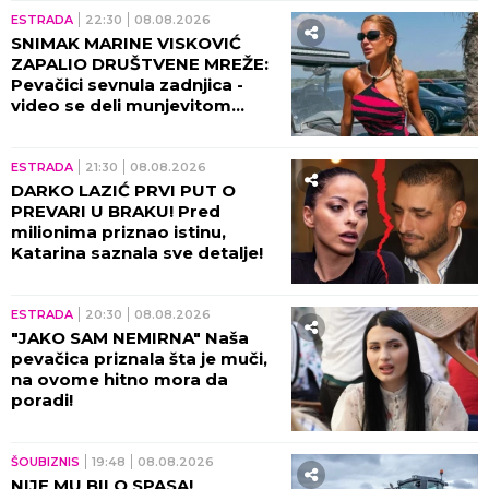
ESTRADA
22:30
08.08.2026
SNIMAK MARINE VISKOVIĆ
ZAPALIO DRUŠTVENE MREŽE:
Pevačici sevnula zadnjica -
video se deli munjevitom
brzinom! (VIDEO)
ESTRADA
21:30
08.08.2026
DARKO LAZIĆ PRVI PUT O
PREVARI U BRAKU! Pred
milionima priznao istinu,
Katarina saznala sve detalje!
ESTRADA
20:30
08.08.2026
"JAKO SAM NEMIRNA" Naša
pevačica priznala šta je muči,
na ovome hitno mora da
poradi!
ŠOUBIZNIS
19:48
08.08.2026
NIJE MU BILO SPASA!