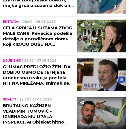
majka grca u suzama dok on
SPREMA SEBI GROB!
ESTRADA
08:00
08.08.2026
CELA SRBIJA U SUZAMA ZBOG
MALE CANE: Pevačica podelila
detalje o porodičnom domu
koji KIDAJU DUŠU NA
KOMADE!
ŠOUBIZNIS
23:30
07.08.2026
GLUMAC PREDLOŽIO ŽENI DA
DOBIJU OSMO DETE! Njena
urnebesna reakcija postala
HIT NA MREŽAMA, snimak se
deli neverovatnom brzinom!
(VIDEO)
RIJALITI
22:30
07.08.2026
BRUTALNO KAŽNJEN
VLADIMIR TOMOVIĆ -
IZNENADA MU UPALA
INSPEKCIJA! Objekat hitno
zatvoren, on se odmah