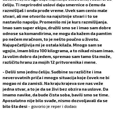
ćeliju. Ti neprirodni uslovi daju smernice o čemu da
razmišljaš i onda prođe vreme. Uvek sam cenio male
stvari, ali me otvorilo na najsitnije stvari i to se
nastavilo napolju. Promenilo mi je kurs razmišljanja.
Imao sam super ekipu, družili smo se i imao sam dobre
odnose sa komandirima, ne mogu da kažem da pamtim
po nečem mračnom, to je nešto poučno u životu.
Najupečatljivija mi je ostala kilaža. Mnogo sam se
ugojio, imam blizu 100 kilograma, a to nikad nisam imao.
Ja volim dobro da jedem, spremao sam tamo šta može,
različitu hranu za mojih 12 pritvorenika i mene.
- Delili smo jednu ćeliju. Sudbine su različite i ima
neverovatnih priča i mnogo situacija koje čovek ne bi
mogao ni da zamisli. Na kraju krajeva sve nas veže
jedna stvar, a to je da se živi bez obzira na uslove. Da
imamo navike, da bude čista soba, bavili smo se time.
Aposolutno nije bilo svađe, nismo dozvoljavali da se
bilo šta desi
- govorio je reper i dodao: