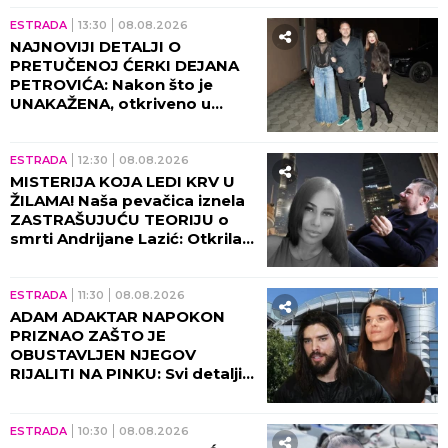
na plač!
ESTRADA
13:30
08.08.2026
NAJNOVIJI DETALJI O
PRETUČENOJ ĆERKI DEJANA
PETROVIĆA: Nakon što je
UNAKAŽENA, otkriveno u
kakvom je sada stanju!
ESTRADA
12:30
08.08.2026
MISTERIJA KOJA LEDI KRV U
ŽILAMA! Naša pevačica iznela
ZASTRAŠUJUĆU TEORIJU o
smrti Andrijane Lazić: Otkrila
jeziv detalj iz Dubaija koji
menja SVE!
ESTRADA
11:30
08.08.2026
ADAM ADAKTAR NAPOKON
PRIZNAO ZAŠTO JE
OBUSTAVLJEN NJEGOV
RIJALITI NA PINKU: Svi detalji
razgovora sa Milicom Mitrović,
OVO javnost nije znala!
ESTRADA
10:30
08.08.2026