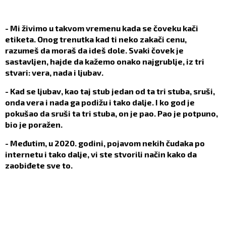
- Mi živimo u takvom vremenu kada se čoveku kači
etiketa. Onog trenutka kad ti neko zakači cenu,
razumeš da moraš da ideš dole. Svaki čovek je
sastavljen, hajde da kažemo onako najgrublje, iz tri
stvari: vera, nada i ljubav.
- Kad se ljubav, kao taj stub jedan od ta tri stuba, sruši,
onda vera i nada ga podižu i tako dalje. I ko god je
pokušao da sruši ta tri stuba, on je pao. Pao je potpuno,
bio je poražen.
- Međutim, u 2020. godini, pojavom nekih čudaka po
internetu i tako dalje, vi ste stvorili način kako da
zaobiđete sve to.