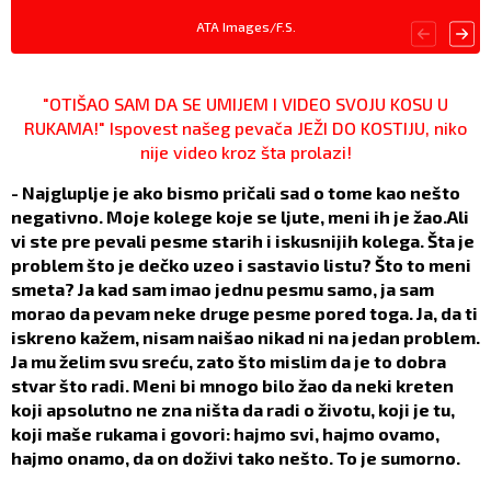
ATA Images/F.S.
"OTIŠAO SAM DA SE UMIJEM I VIDEO SVOJU KOSU U
RUKAMA!" Ispovest našeg pevača JEŽI DO KOSTIJU, niko
nije video kroz šta prolazi!
- Najgluplje je ako bismo pričali sad o tome kao nešto
negativno. Moje kolege koje se ljute, meni ih je žao.Ali
vi ste pre pevali pesme starih i iskusnijih kolega. Šta je
problem što je dečko uzeo i sastavio listu? Što to meni
smeta? Ja kad sam imao jednu pesmu samo, ja sam
morao da pevam neke druge pesme pored toga. Ja, da ti
iskreno kažem, nisam naišao nikad ni na jedan problem.
Ja mu želim svu sreću, zato što mislim da je to dobra
stvar što radi. Meni bi mnogo bilo žao da neki kreten
koji apsolutno ne zna ništa da radi o životu, koji je tu,
koji maše rukama i govori: hajmo svi, hajmo ovamo,
hajmo onamo, da on doživi tako nešto. To je sumorno.