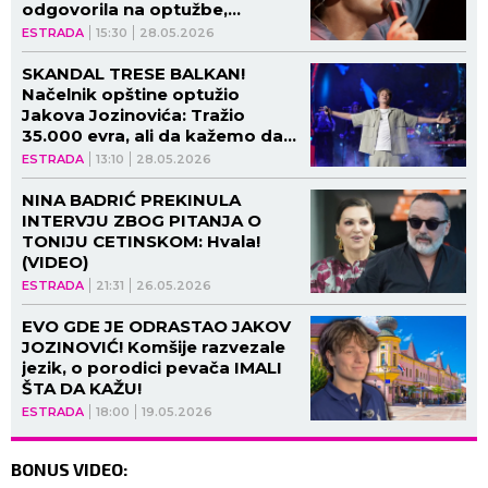
odgovorila na optužbe,
spremna je da alarmira
ESTRADA
15:30
28.05.2026
ADVOKATE!
SKANDAL TRESE BALKAN!
Načelnik opštine optužio
Jakova Jozinovića: Tražio
35.000 evra, ali da kažemo da
je pevao BESPLATNO!
ESTRADA
13:10
28.05.2026
NINA BADRIĆ PREKINULA
INTERVJU ZBOG PITANJA O
TONIJU CETINSKOM: Hvala!
(VIDEO)
ESTRADA
21:31
26.05.2026
EVO GDE JE ODRASTAO JAKOV
JOZINOVIĆ! Komšije razvezale
jezik, o porodici pevača IMALI
ŠTA DA KAŽU!
ESTRADA
18:00
19.05.2026
BONUS VIDEO: