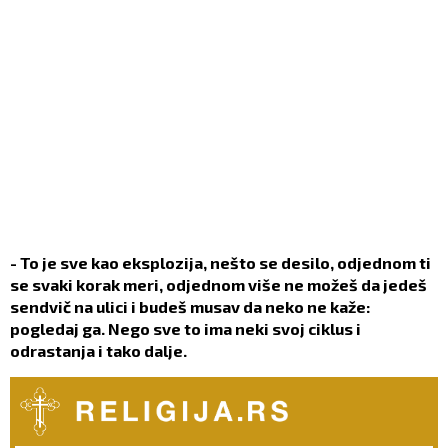
- To je sve kao eksplozija, nešto se desilo, odjednom ti
se svaki korak meri, odjednom više ne možeš da jedeš
sendvič na ulici i budeš musav da neko ne kaže:
pogledaj ga. Nego sve to ima neki svoj ciklus i
odrastanja i tako dalje.