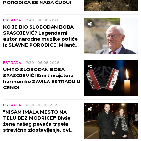
PORODICA SE NADA ČUDU!
ESTRADA
17:49
06.08.2026
KO JE BIO SLOBODAN BOBA
SPASOJEVIĆ? Legendarni
autor narodne muzike potiče
iz SLAVNE PORODICE, Milanče
Radosavljević OVAKO O
NJEMU GOVORIO!
ESTRADA
17:29
06.08.2026
UMRO SLOBODAN BOBA
SPASOJEVIĆ! Smrt majstora
harmonike ZAVILA ESTRADU U
CRNO!
ESTRADA
16:00
06.08.2026
"NISAM IMALA MESTO NA
TELU BEZ MODRICE!" Bivša
žena našeg pevača trpela
stravično zlostavljanje, ovi
detalji ježe do kostiju!