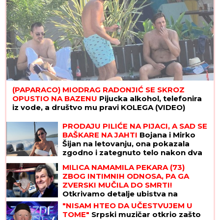
(PAPARACO) MIODRAG RADONJIĆ SE SKROZ
OPUSTIO NA BAZENU
Pijucka alkohol, telefonira
iz vode, a društvo mu pravi KOLEGA (VIDEO)
PRODAJU PILIĆE NA PIJACI, A SAD SE
BAŠKARE NA JAHTI
Bojana i Mirko
Šijan na letovanju, ona pokazala
zgodno i zategnuto telo nakon dva
porođaja (FOTO)
MILICA NAMAMILA PEKARA (73)
ZBOG INTIMNIH ODNOSA, PA GA
ZVERSKI MUČILA DO SMRTI!
Otkrivamo detalje ubistva na
Karaburmi koji LEDE KRV: Izdahnuo u
"NISAM HTEO DA UČESTVUJEM U
najgorim mukama dok su ga
TOME"
Srpski muzičar otkrio zašto