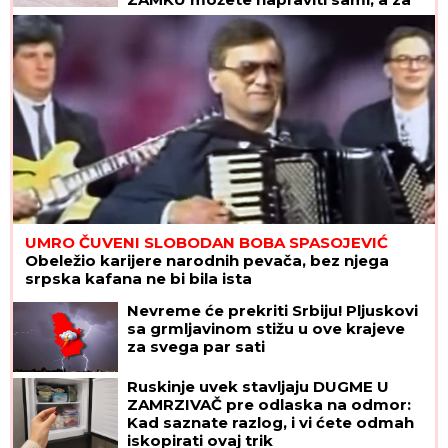
drugu vam ne treba BAŠ NIŠTA
UMRO ČUVENI SLOBODAN BOBA SPASOJEVIĆ
Obeležio karijere narodnih pevača, bez njega
srpska kafana ne bi bila ista
Nevreme će prekriti Srbiju! Pljuskovi
sa grmljavinom stižu u ove krajeve
za svega par sati
Ruskinje uvek stavljaju DUGME U
ZAMRZIVAČ pre odlaska na odmor:
Kad saznate razlog, i vi ćete odmah
iskopirati ovaj trik