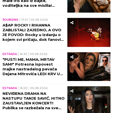
male Iris kao iz bajke,
voditeljka na sve mislila!
(VIDEO)
ŠOUBIZNIS
17:21
05.08.2026
A$AP ROCKY I RIHANNA
ZABLISTALI ZAJEDNO, A OVO
JE POVOD: Rocky u izdanju o
kojem svi pričaju, dok fanovi
sa nestrpljenjem iščekuju da
ih vide zajedno 8. oktobra u
Beogradskoj Areni!
ESTRADA
16:30
05.08.2026
"PUSTI ME, MAMA, MRTAV
SAM!" Potresna ispovest
majke nastradalog pevača
Dejana Mitrovića LEDI KRV U
ŽILAMA: Ubica mog sina i dalje
vozi, ide na more (VIDEO)
ESTRADA
16:00
05.08.2026
NEVIĐENA DRAMA NA
NASTUPU TANJE SAVIĆ, HITNO
ZAUSTAVLJEN KONCERT!
Publika se razbežala na sve
strane, pevačica ih molila da