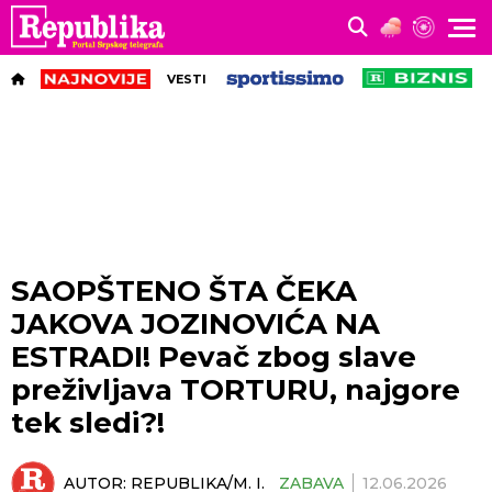
VESTI
SAOPŠTENO ŠTA ČEKA
JAKOVA JOZINOVIĆA NA
ESTRADI! Pevač zbog slave
preživljava TORTURU, najgore
tek sledi?!
AUTOR:
REPUBLIKA/M. I.
ZABAVA
12.06.2026