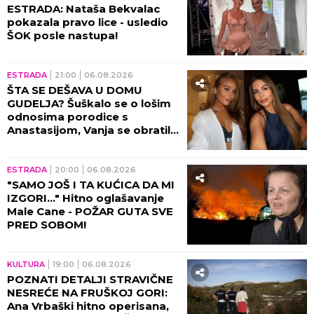
ESTRADA: Nataša Bekvalac
pokazala pravo lice - usledio
ŠOK posle nastupa!
ESTRADA
21:00
06.08.2026
ŠTA SE DEŠAVA U DOMU
GUDELJA? Šuškalo se o lošim
odnosima porodice s
Anastasijom, Vanja se obratila
malom Ilijanu: AKO JE DETE
PAMETNO...
ESTRADA
20:00
06.08.2026
"SAMO JOŠ I TA KUĆICA DA MI
IZGORI..." Hitno oglašavanje
Male Cane - POŽAR GUTA SVE
PRED SOBOM!
KULTURA
19:00
06.08.2026
POZNATI DETALJI STRAVIČNE
NESREĆE NA FRUŠKOJ GORI:
Ana Vrbaški hitno operisana,