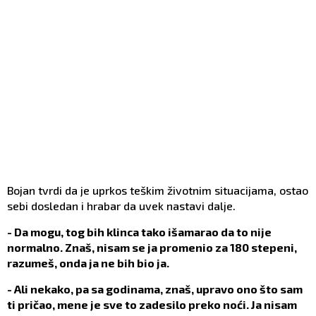
Bojan tvrdi da je uprkos teškim životnim situacijama, ostao
sebi dosledan i hrabar da uvek nastavi dalje.
- Da mogu, tog bih klinca tako išamarao da to nije
normalno. Znaš, nisam se ja promenio za 180 stepeni,
razumeš, onda ja ne bih bio ja.
- Ali nekako, pa sa godinama, znaš, upravo ono što sam
ti pričao, mene je sve to zadesilo preko noći. Ja nisam