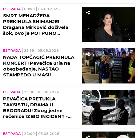
ESTRADA
08:00
06.08.2026
SMRT MENADŽERA
PREKINULA SNIMANJE!
Dragana Mirković doživela
šok, ovo je POTPUNO
SLOMILO tad!
ESTRADA
23:59
05.08.2026
NADA TOPČAGIĆ PREKINULA
KONCERT! Pevačica urla na
obezbeđenje, NASTAO
STAMPEDO U MASI!
ESTRADA
23:00
05.08.2026
PEVAČICA PRETUKLA
TAKSISTU, DRAMA U
BEOGRADU! Zbog jedne
rečenice IZBIO INCIDENT -
tada joj puko film!
ESTRADA
22:00
05.08.2026