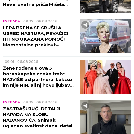
Neverovatna priča Mišela
Brauna!
ESTRADA
09:37
06.08.2026
LEPA BRENA SE SRUŠILA
USRED NASTUPA, PEVAČICI
HITNO UKAZANA POMOĆ!
Momentalno prekinut
program, snimak završio na
internetu!
09:01
06.08.2026
Žene rođene u ova 3
horoskopska znaka traže
NAJVIŠE od partnera: Luksuz
im nije HIR, ali njihovu ljubav
ne može svako da priušti
ESTRADA
08:35
06.08.2026
ZASTRAŠUJUĆI DETALJI
NAPADA NA SLOBU
RADANOVIĆA! Snimak
ugledao svetlost dana, detalji
lede krv u žilama!