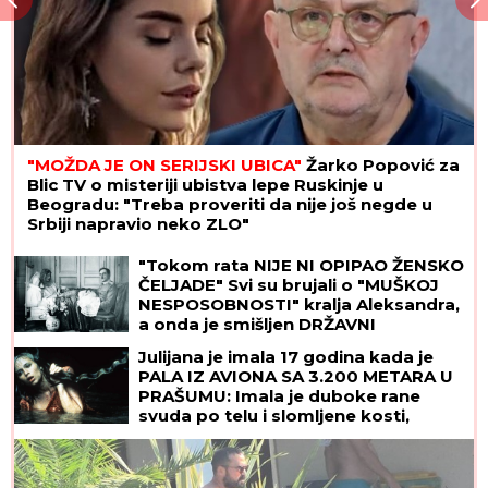
"MOŽDA JE ON SERIJSKI UBICA"
Žarko Popović za
Blic TV o misteriji ubistva lepe Ruskinje u
Beogradu: "Treba proveriti da nije još negde u
Srbiji napravio neko ZLO"
"Tokom rata NIJE NI OPIPAO ŽENSKO
ČELJADE" Svi su brujali o "MUŠKOJ
NESPOSOBNOSTI" kralja Aleksandra,
a onda je smišljen DRŽAVNI
PROJEKAT iz kog je dobio
Julijana je imala 17 godina kada je
VANBRAČNU ĆERKU
PALA IZ AVIONA SA 3.200 METARA U
PRAŠUMU: Imala je duboke rane
svuda po telu i slomljene kosti,
videla je MRTVU MAJKU, ali nije želela
da se preda