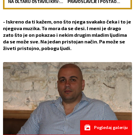
NA OLTARU OSTAVILI KRV:
PRAVOSLAVLJE I POSTAO
Vernici u šoku, policija
SVEŠTENIK: Jedan od
traga za počiniocima
najuglednijih teologa
današnjice govori o svom
- Iskreno da ti kažem, ono što njega svakako čeka i to je
putu preobraćenja
njegova muzika. To mora da se desi. I meni je drago
zato što je on pokazao i nekim drugim mladim ljudima
da se može sve. Na jedan pristojan način. Pa može se
živeti pristojno, pobogu ljudi.
Pogledaj galeriju