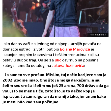
Foto: Republika.rs
Iako danas važi za jednog od najpopularnijih pevača na
domaćoj estradi, životni put bio
Bojana Marovića
je
ispunjen brojnim izazovima i teškim trenucima koji su
ostavili dubok trag. On se za
Blic
osvrnuo na pojedine
kolege, između ostalog, na
Jakova Jozinovića
:
- Ja sam to sve prošao. Mislim, taj način karijere sam ja
2002. godine imao. Ono što ja mogu da kažem: ja mu
želim svu sreću i želim mu još 25 arena, 700 država da ga
voli, što se mene tiče, zato što je to dečko koji je
ispravan. Ja sam siguran da mu nije lako, jer znam kako
je meni bilo kad sam počinjao.