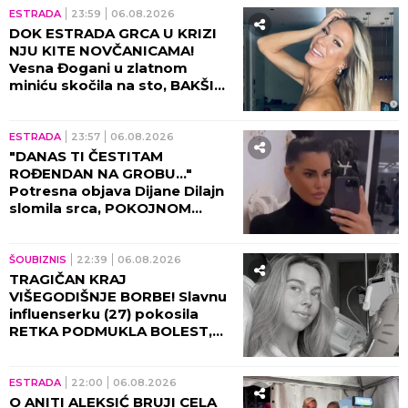
ESTRADA
23:59
06.08.2026
DOK ESTRADA GRCA U KRIZI
NJU KITE NOVČANICAMA!
Vesna Đogani u zlatnom
miniću skočila na sto, BAKŠIŠ
PLJUŠTI NA SVE STRANE!
(VIDEO)
ESTRADA
23:57
06.08.2026
"DANAS TI ČESTITAM
ROĐENDAN NA GROBU..."
Potresna objava Dijane Dilajn
slomila srca, POKOJNOM
BRATU UPUTILA
NAJEMOTIVNIJE REČI!
ŠOUBIZNIS
22:39
06.08.2026
TRAGIČAN KRAJ
VIŠEGODIŠNJE BORBE! Slavnu
influenserku (27) pokosila
RETKA PODMUKLA BOLEST,
oproštajna poruka REŽE KAO
ŽILET!
ESTRADA
22:00
06.08.2026
O ANITI ALEKSIĆ BRUJI CELA