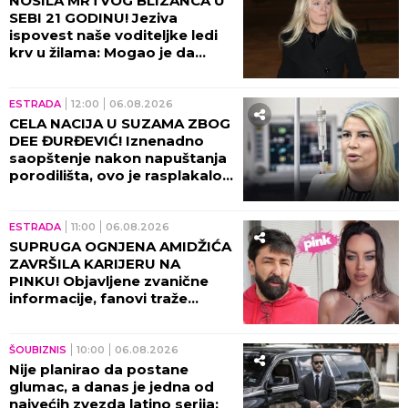
NOSILA MRTVOG BLIZANCA U
SEBI 21 GODINU! Jeziva
ispovest naše voditeljke ledi
krv u žilama: Mogao je da
eksplodira u meni!
ESTRADA
12:00
06.08.2026
CELA NACIJA U SUZAMA ZBOG
DEE ĐURĐEVIĆ! Iznenadno
saopštenje nakon napuštanja
porodilišta, ovo je rasplakalo
sve!
ESTRADA
11:00
06.08.2026
SUPRUGA OGNJENA AMIDŽIĆA
ZAVRŠILA KARIJERU NA
PINKU! Objavljene zvanične
informacije, fanovi traže
objašnjenje!
ŠOUBIZNIS
10:00
06.08.2026
Nije planirao da postane
glumac, a danas je jedna od
najvećih zvezda latino serija: