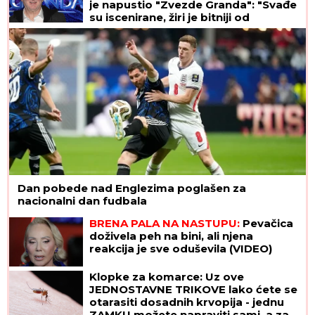
osumnjičeni pljačkali
je napustio "Zvezde Granda": "Svađe
su iscenirane, žiri je bitniji od
takmičara"
Dan pobede nad Englezima poglašen za
nacionalni dan fudbala
BRENA PALA NA NASTUPU:
Pevačica
doživela peh na bini, ali njena
reakcija je sve oduševila (VIDEO)
Klopke za komarce: Uz ove
JEDNOSTAVNE TRIKOVE lako ćete se
otarasiti dosadnih krvopija - jednu
ZAMKU možete napraviti sami, a za