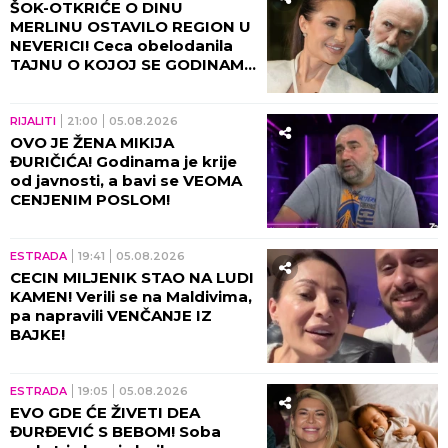
ŠOK-OTKRIĆE O DINU
MERLINU OSTAVILO REGION U
NEVERICI! Ceca obelodanila
TAJNU O KOJOJ SE GODINAMA
ĆUTI, jednom rečenicom
izazvala haos
RIJALITI
21:00
05.08.2026
OVO JE ŽENA MIKIJA
ĐURIČIĆA! Godinama je krije
od javnosti, a bavi se VEOMA
CENJENIM POSLOM!
ESTRADA
19:41
05.08.2026
CECIN MILJENIK STAO NA LUDI
KAMEN! Verili se na Maldivima,
pa napravili VENČANJE IZ
BAJKE!
ESTRADA
19:05
05.08.2026
EVO GDE ĆE ŽIVETI DEA
ĐURĐEVIĆ S BEBOM! Soba