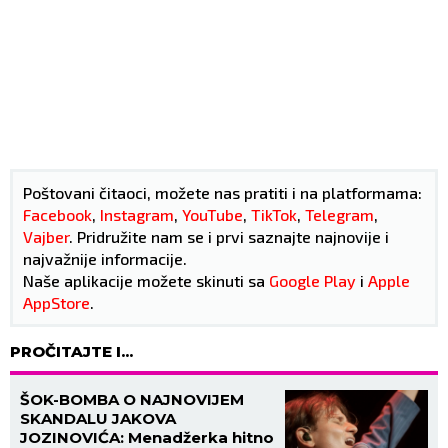
Poštovani čitaoci, možete nas pratiti i na platformama:
Facebook
,
Instagram
,
YouTube
,
TikTok
,
Telegram
,
Vajber
. Pridružite nam se i prvi saznajte najnovije i
najvažnije informacije.
Naše aplikacije možete skinuti sa
Google Play
i
Apple
AppStore
.
PROČITAJTE I...
ŠOK-BOMBA O NAJNOVIJEM
SKANDALU JAKOVA
JOZINOVIĆA: Menadžerka hitno