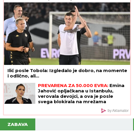
Ilić posle Tobola: Izgledalo je dobro, na momente
i odlično, ali...
PREVARENA ZA 50.000 EVRA:
Emina
Jahović opljačkana u Istanbulu,
verovala devojci, a ova je posle
svega blokirala na mrežama
by Aklamator
ZABAVA