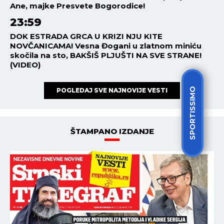
Ane, majke Presvete Bogorodice!
23:59
DOK ESTRADA GRCA U KRIZI NJU KITE
NOVČANICAMA! Vesna Đogani u zlatnom miniću
skočila na sto, BAKŠIŠ PLJUŠTI NA SVE STRANE!
(VIDEO)
SPORTISSIMO
POGLEDAJ SVE NAJNOVIJE VESTI
ŠTAMPANO IZDANJE