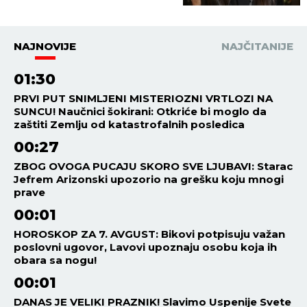
se zaustave!
NAJNOVIJE
NAJČITANIJE
01:30
PRVI PUT SNIMLJENI MISTERIOZNI VRTLOZI NA
SUNCU! Naučnici šokirani: Otkriće bi moglo da
zaštiti Zemlju od katastrofalnih posledica
00:27
ZBOG OVOGA PUCAJU SKORO SVE LJUBAVI: Starac
Jefrem Arizonski upozorio na grešku koju mnogi
prave
00:01
HOROSKOP ZA 7. AVGUST: Bikovi potpisuju važan
poslovni ugovor, Lavovi upoznaju osobu koja ih
obara sa nogu!
00:01
DANAS JE VELIKI PRAZNIK! Slavimo Uspenije Svete