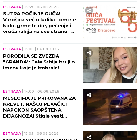
ESTRADA
15:59
06.08.2026
SUTRA POČINJE GUČA!
Varošica već u ludilu: Lomi se
kolo, grme trube, pečenje i
vruća rakija na sve strane -
sve je spremno za 65. Sabor!
ESTRADA
15:00
06.08.2026
PORODILA SE ZVEZDA
"GRANDA": Cela Srbija bruji o
imenu koje je izabrala!
ESTRADA
14:00
06.08.2026
MESECIMA JE PRIKOVANA ZA
KREVET, NAŠOJ PEVAČICI
NAPOKON SAOPŠTENA
DIJAGNOZA! Stigle vesti
direktno od lekara!
ESTRADA
13:05
06.08.2026