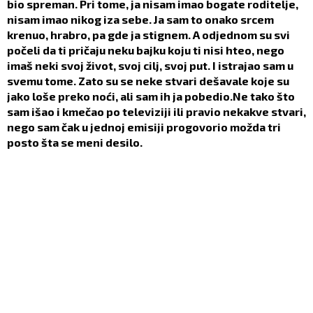
bio spreman. Pri tome, ja nisam imao bogate roditelje,
nisam imao nikog iza sebe. Ja sam to onako srcem
krenuo, hrabro, pa gde ja stignem. A odjednom su svi
počeli da ti pričaju neku bajku koju ti nisi hteo, nego
imaš neki svoj život, svoj cilj, svoj put. I istrajao sam u
svemu tome. Zato su se neke stvari dešavale koje su
jako loše preko noći, ali sam ih ja pobedio.Ne tako što
sam išao i kmečao po televiziji ili pravio nekakve stvari,
nego sam čak u jednoj emisiji progovorio možda tri
posto šta se meni desilo.