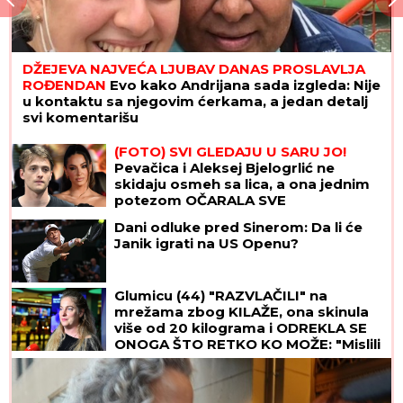
DŽEJEVA NAJVEĆA LJUBAV DANAS PROSLAVLJA
ROĐENDAN
Evo kako Andrijana sada izgleda: Nije
u kontaktu sa njegovim ćerkama, a jedan detalj
svi komentarišu
(FOTO) SVI GLEDAJU U SARU JO!
Pevačica i Aleksej Bjelogrlić ne
skidaju osmeh sa lica, a ona jednim
potezom OČARALA SVE
Dani odluke pred Sinerom: Da li će
Janik igrati na US Openu?
Glumicu (44) "RAZVLAČILI" na
mrežama zbog KILAŽE, ona skinula
više od 20 kilograma i ODREKLA SE
ONOGA ŠTO RETKO KO MOŽE: "Mislili
su da sam bolesna"