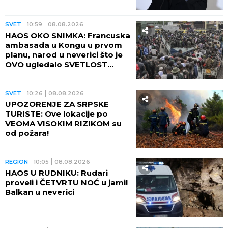
SVET
10:59
08.08.2026
HAOS OKO SNIMKA: Francuska
ambasada u Kongu u prvom
planu, narod u neverici što je
OVO ugledalo SVETLOST
DANA (VIDEO)
SVET
10:26
08.08.2026
UPOZORENJE ZA SRPSKE
TURISTE: Ove lokacije po
VEOMA VISOKIM RIZIKOM su
od požara!
REGION
10:05
08.08.2026
HAOS U RUDNIKU: Rudari
proveli i ČETVRTU NOĆ u jami!
Balkan u neverici