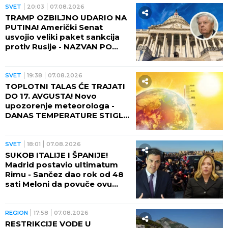
SVET
20:03
07.08.2026
TRAMP OZBILJNO UDARIO NA
PUTINA! Američki Senat
usvojio veliki paket sankcija
protiv Rusije - NAZVAN PO
POKOJNOM LINDZIJU
GREJEMU!
SVET
19:38
07.08.2026
TOPLOTNI TALAS ĆE TRAJATI
DO 17. AVGUSTA! Novo
upozorenje meteorologa -
DANAS TEMPERATURE STIGLE
I DO 48 STEPENI!
SVET
18:01
07.08.2026
SUKOB ITALIJE I ŠPANIJE!
Madrid postavio ultimatum
Rimu - Sančez dao rok od 48
sati Meloni da povuče ovu
odluku, ona kratko rekla da
neće!
REGION
17:58
07.08.2026
RESTRIKCIJE VODE U