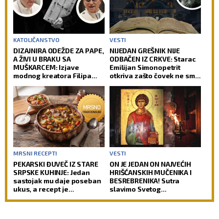
KATOLIČANSTVO
VESTI
DIZAJNIRA ODEŽDE ZA PAPE,
NIJEDAN GREŠNIK NIJE
A ŽIVI U BRAKU SA
ODBAČEN IZ CRKVE: Starac
MUŠKARCEM: Izjave
Emilijan Simonopetrit
modnog kreatora Filipa
otkriva zašto čovek ne sme
Sorčinela otvorile
da izgubi nadu
neprijatno pitanje za
Katoličku crkvu
MRSNI RECEPTI
VESTI
PEKARSKI ĐUVEČ IZ STARE
ON JE JEDAN ON NAJVEĆIH
SRPSKE KUHINJE: Jedan
HRIŠĆANSKIH MUČENIKA I
sastojak mu daje poseban
BESREBRENIKA! Sutra
ukus, a recept je
slavimo Svetog
jednostavniji nego što
velikomučenika
mislite
Pantelejmona!