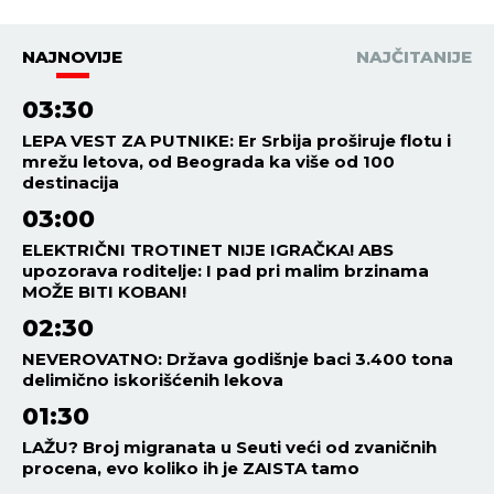
NAJNOVIJE
NAJČITANIJE
03:30
LEPA VEST ZA PUTNIKE: Er Srbija proširuje flotu i
mrežu letova, od Beograda ka više od 100
destinacija
03:00
ELEKTRIČNI TROTINET NIJE IGRAČKA! ABS
upozorava roditelje: I pad pri malim brzinama
MOŽE BITI KOBAN!
02:30
NEVEROVATNO: Država godišnje baci 3.400 tona
delimično iskorišćenih lekova
01:30
LAŽU? Broj migranata u Seuti veći od zvaničnih
procena, evo koliko ih je ZAISTA tamo