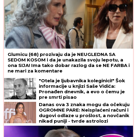
Glumicu (68) prozivaju da je NEUGLEDNA SA
SEDOM KOSOM i da je unakazila svoju lepotu, a
ona SIJA! Ima tako dobar razlog da se NE FARBA i
ne mari za komentare
"Otela je ljubavnika koleginici!" Šok
informacije u knjizi Saše Vidića:
Pronađen dnevnik, a evo o čemu je
pre smrti pisao
Danas ova 3 znaka mogu da očekuju
OGROMNE PARE: Neisplaćeni računi i
dugovi odlaze u prošlost, a novčanik
nikad puniji - tvrde astrolozi