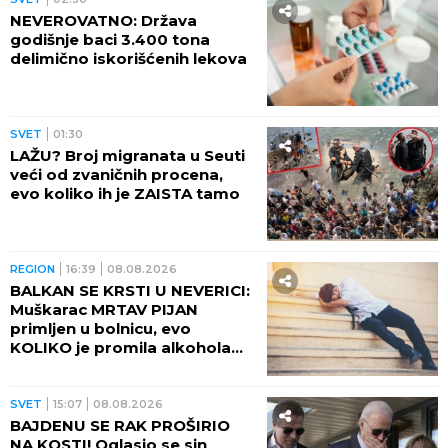
NEVEROVATNO: Država
godišnje baci 3.400 tona
delimično iskorišćenih lekova
SVET
01:30
LAŽU? Broj migranata u Seuti
veći od zvaničnih procena,
evo koliko ih je ZAISTA tamo
REGION
16:39
08.08.2026
BALKAN SE KRSTI U NEVERICI:
Muškarac MRTAV PIJAN
primljen u bolnicu, evo
KOLIKO je promila alkohola
imao u krvi!
SVET
15:07
08.08.2026
BAJDENU SE RAK PROŠIRIO
NA KOSTI! Oglasio se sin