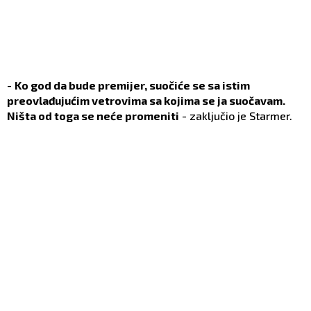
-
Ko god da bude premijer, suočiće se sa istim
preovlađujućim vetrovima sa kojima se ja suočavam.
Ništa od toga se neće promeniti
- zaključio je Starmer.