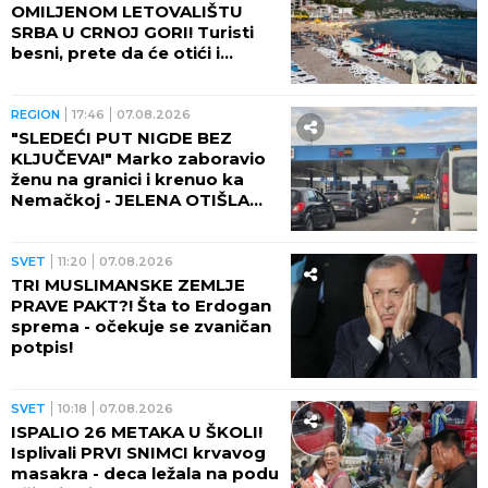
OMILJENOM LETOVALIŠTU
SRBA U CRNOJ GORI! Turisti
besni, prete da će otići i
otkazati smeštaj - POTPUNO
RASULO!
REGION
17:46
07.08.2026
"SLEDEĆI PUT NIGDE BEZ
KLJUČEVA!" Marko zaboravio
ženu na granici i krenuo ka
Nemačkoj - JELENA OTIŠLA
DO TOALETA, PA DOŽIVELA
ŠOK ŽIVOTA!
SVET
11:20
07.08.2026
TRI MUSLIMANSKE ZEMLJE
PRAVE PAKT?! Šta to Erdogan
sprema - očekuje se zvaničan
potpis!
SVET
10:18
07.08.2026
ISPALIO 26 METAKA U ŠKOLI!
Isplivali PRVI SNIMCI krvavog
masakra - deca ležala na podu