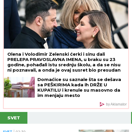
Olena i Volodimir Zelenski ćerki i sinu dali
PRELEPA PRAVOSLAVNA IMENA, u braku su 23
godine, pohađali istu srednju školu, a da se nisu
ni poznavali, a onda je ovaj susret bio presudan
Domaćice su saznale šta se dešava
sa PEŠKIRIMA kada ih DRŽE U
KUPATILU i krenule su masovno da
im menjaju mesto
by Aklamator
SVET
SVET
02:30