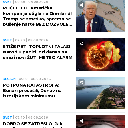
SVET
09:48
08.08.2026
POČELO JE! Američka
kompanija stigla na Grenland!
Tramp se smeška, sprema se
bušenje nafte BEZ DOZVOLE
LOKALNIH VLASTI
SVET
09:23
08.08.2026
STIŽE PETI TOPLOTNI TALAS!
Narod u panici, od danas na
snazi novi ŽUTI METEO ALARM
REGION
09:18
08.08.2026
POTPUNA KATASTROFA:
Bunari presušili, Dunav na
istorijskom minimumu
SVET
07:40
08.08.2026
DOBRO SE ZATRESLO! Jak