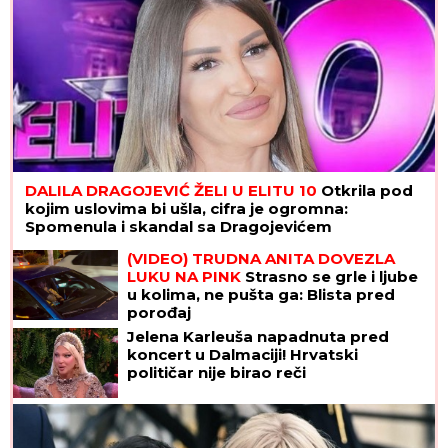
DALILA DRAGOJEVIĆ ŽELI U ELITU 10
Otkrila pod
kojim uslovima bi ušla, cifra je ogromna:
Spomenula i skandal sa Dragojevićem
(VIDEO) TRUDNA ANITA DOVEZLA
LUKU NA PINK
Strasno se grle i ljube
u kolima, ne pušta ga: Blista pred
porođaj
Jelena Karleuša napadnuta pred
koncert u Dalmaciji! Hrvatski
političar nije birao reči