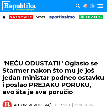
VESTI
"NEĆU ODUSTATI!" Oglasio se
Starmer nakon što mu je još
jedan ministar podneo ostavku
i poslao PREJAKU PORUKU,
evo šta je sve poručio
AUTOR:
REPUBLIKA/T. B.
SVET
12.06.2026