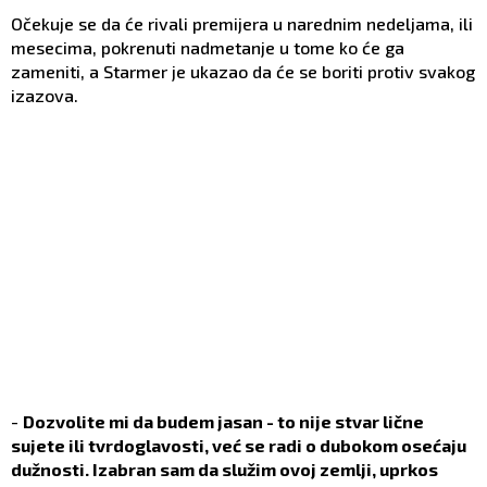
Očekuje se da će rivali premijera u narednim nedeljama, ili
mesecima, pokrenuti nadmetanje u tome ko će ga
zameniti, a Starmer je ukazao da će se boriti protiv svakog
izazova.
-
Dozvolite mi da budem jasan - to nije stvar lične
sujete ili tvrdoglavosti, već se radi o dubokom osećaju
dužnosti. Izabran sam da služim ovoj zemlji, uprkos