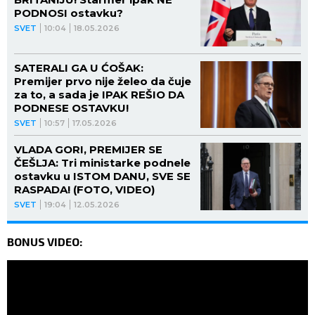
PODNOSI ostavku?
SVET
10:04
18.05.2026
SATERALI GA U ĆOŠAK:
Premijer prvo nije želeo da čuje
za to, a sada je IPAK REŠIO DA
PODNESE OSTAVKU!
SVET
10:57
17.05.2026
VLADA GORI, PREMIJER SE
ČEŠLJA: Tri ministarke podnele
ostavku u ISTOM DANU, SVE SE
RASPADA! (FOTO, VIDEO)
SVET
19:04
12.05.2026
BONUS VIDEO: