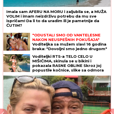
Imala sam AFERU NA MORU i zaljubila se, a MUŽA
VOLIM i imam neizdrživu potrebu da mu sve
ispričam! Da li to da uradim ili je pametnije da
ĆUTIM?
"ODUSTALI SMO OD VANTELESNE
NAKON NEUSPEŠNIH POKUŠAJA"
Voditeljka sa mužem slavi 16 godina
braka: "Dovoljni smo jedno drugom"
Voditeljki RTS-a TELO CELO U
MIŠIĆIMA, skinula se u bikini i
pokazala RASNE OBLINE Skroz joj
popustile kočnice, slike sa odmora
napravile dar-mar