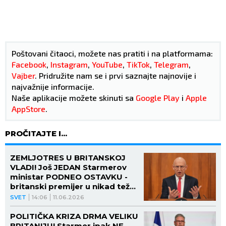
Poštovani čitaoci, možete nas pratiti i na platformama:
Facebook
,
Instagram
,
YouTube
,
TikTok
,
Telegram
,
Vajber
. Pridružite nam se i prvi saznajte najnovije i
najvažnije informacije.
Naše aplikacije možete skinuti sa
Google Play
i
Apple
AppStore
.
PROČITAJTE I...
ZEMLJOTRES U BRITANSKOJ
VLADI! Još JEDAN Starmerov
ministar PODNEO OSTAVKU -
britanski premijer u nikad težoj
situaciji!
SVET
14:06
11.06.2026
POLITIČKA KRIZA DRMA VELIKU
BRITANIJU! Starmer ipak NE