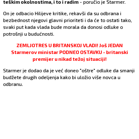
teškim okolnostima, i to i radim
- poručio je Starmer.
On je odbacio Hilijeve kritike, rekavši da su odbrana i
bezbednost njegovi glavni prioriteti i da će to ostati tako,
svaki put kada vlada bude morala da donosi odluke o
potrošnji u budućnosti.
ZEMLJOTRES U BRITANSKOJ VLADI! Još JEDAN
Starmerov ministar PODNEO OSTAVKU - britanski
premijer u nikad težoj situaciji!
Starmer je dodao da je već doneo "oštre" odluke da smanji
budžete drugih odeljenja kako bi uložio više novca u
odbranu.