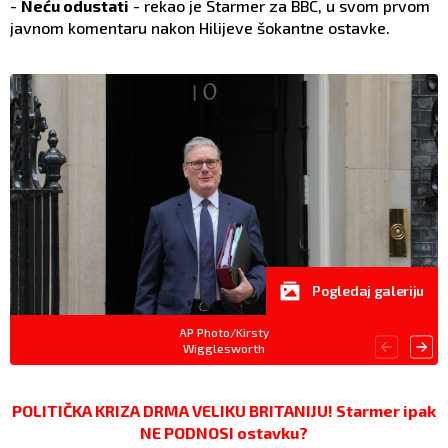
-
Neću odustati
- rekao je Starmer za BBC, u svom prvom
javnom komentaru nakon Hilijeve šokantne ostavke.
Pogledaj galeriju
AP Photo/Kirsty
Wigglesworth
POLITIČKA KRIZA DRMA VELIKU BRITANIJU! Starmer ipak
NE PODNOSI ostavku?