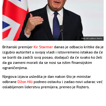
Foto: AP Ludovic Marin
Britanski premijer
Kir Starmer
danas je odbacio kritike da je
izgubio autoritet u svojoj vladi i istovremeno istakao da će
se boriti da zadrži svoj posao, dodajući da će svako ko želi
da ga zameni morati da se nosi sa istim finansijskim
ograničenjima.
Njegova izjava usledila je dan nakon što je ministar
odbrane
Džon Hili
podneo ostavku i zadao novi udarac već
oslabljenom liderstvu premijera, preneo je Rojters.