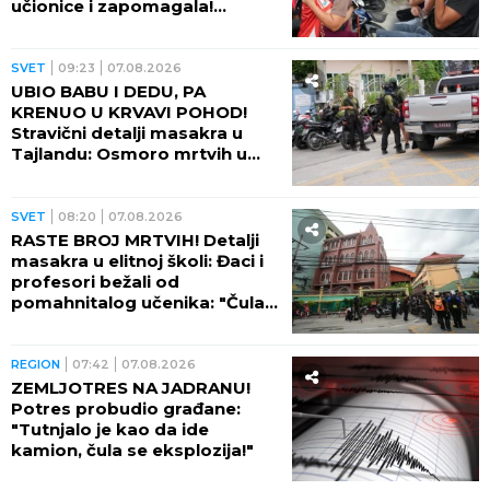
učionice i zapomagala!
(VIDEO)
SVET
09:23
07.08.2026
UBIO BABU I DEDU, PA
KRENUO U KRVAVI POHOD!
Stravični detalji masakra u
Tajlandu: Osmoro mrtvih u
školi, najmanje 15 osoba
ranjeno! (FOTO)
SVET
08:20
07.08.2026
RASTE BROJ MRTVIH! Detalji
masakra u elitnoj školi: Đaci i
profesori bežali od
pomahnitalog učenika: "Čula
se pucnjava, a onda je sve
utihnulo!" (FOTO)
REGION
07:42
07.08.2026
ZEMLJOTRES NA JADRANU!
Potres probudio građane:
"Tutnjalo je kao da ide
kamion, čula se eksplozija!"