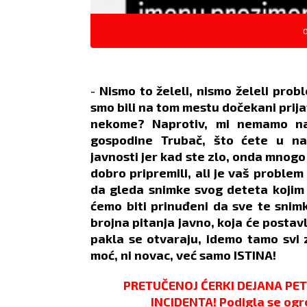
te se da
POSAO:
Ovaj dan obeležiće
POS
O
s ne unosite u
završetak rada na jednom
poseb
mocije biti
projektu. Uskoro vas očekuje
biraj
ako može doći do
potpisivanje novog ugovora s
veruj
s najbližima.
jednom inostranom firmom.
komu
-
Nismo to želeli, nismo želeli prob
odni Ovnovi
LJUBAV:
Današnji izlazak s
perio
smo bili na tom mestu dočekani prijat
as da upoznaju
partnerom može u početku
LJUB
nekome? Naprotiv, mi nemamo na
ih osvojiti
biti prijatan, ali se može
mogl
umorom i
okončati ljubomornim
koja 
gospodine Trubač, što ćete u n
m.
scenama.
inte
javnosti jer kad ste zlo, onda mnogo
ojačana
ZDRAVLJE:
Vrtoglavica.
spon
dobro pripremili, ali je vaš problem
ZDRA
da gleda snimke svog deteta kojim 
odma
ćemo biti prinuđeni da sve te snim
brojna pitanja javno, koja će postavl
pakla se otvaraju, idemo tamo svi 
moć, ni novac, već samo ISTINA!
PRETUČENOJ ĆERKI DEJANA PE
INCIDENTA! Podigla se ogr