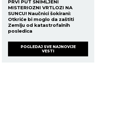
PRVI PUT SNIMLJENI
MISTERIOZNI VRTLOZI NA
SUNCU! Naučnici šokirani:
Otkriće bi moglo da zaštiti
Zemlju od katastrofalnih
posledica
POGLEDAJ SVE NAJNOVIJE
VESTI