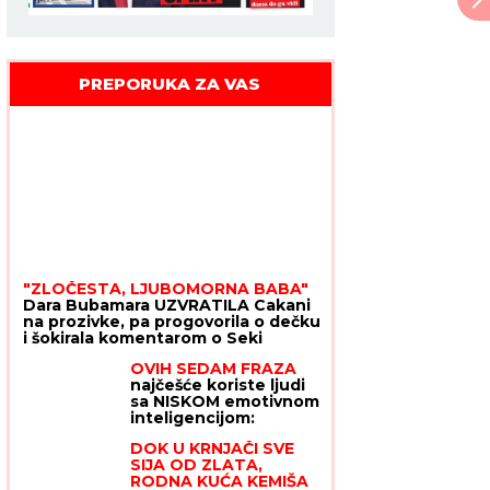
PREPORUKA ZA VAS
"ZLOČESTA, LJUBOMORNA BABA"
Dara Bubamara UZVRATILA Cakani
na prozivke, pa progovorila o dečku
i šokirala komentarom o Seki
Aleksić (VIDEO)
OVIH SEDAM FRAZA
najčešće koriste ljudi
sa NISKOM emotivnom
inteligencijom:
Empatija im je RAVNA
DOK U KRNJAČI SVE
NULI, a na uspešne
SIJA OD ZLATA,
međuljudske odnose
RODNA KUĆA KEMIŠA
mogu da zaborave