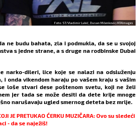
Foto: ST/Vladimir Lukić, Dusan Milenkovic/ATAImages
da ne budu bahata, zla i podmukla, da se u svojoj
stva s jedne strane, a s druge na rodbinske Dubai
 narko-dileri, lice koje se nalazi na odsluženju
, i onda vikendom haraju po vašem kraju s vašim
e loše stvari dese poštenom svetu, koji ne želi
umem jer tada se može desiti da dete krije mnoge
trašno narušavaju ugled smernog deteta bez mrlje.
JI JE PRETUKAO ĆERKU MUZIČARA: Ovo su sledeći
ci - da se naježiš!