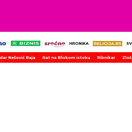
HRONIKA
SV
dar Nešović Baja
Rat na Bliskom istoku
Ribnikar
Zloč