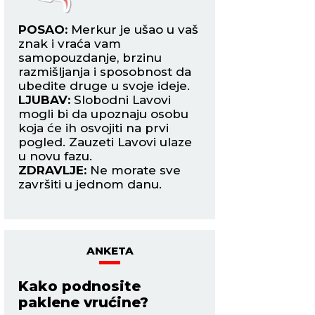
na
POSAO:
Merkur je ušao u vaš
POSAO:
Neko bi d
Objave Marka Bojkovića
znak i vraća vam
mogao da vam pov
samopouzdanje, brzinu
zadatak ili poslovn
razmišljanja i sposobnost da
upravo način na k
ubedite druge u svoje ideje.
reagovali doneće 
pši
LJUBAV:
Slobodni Lavovi
poverenje i poštov
mogli bi da upoznaju osobu
LJUBAV:
Slobodne 
aku
koja će ih osvojiti na prvi
mogle da obnove 
zmu
pogled. Zauzeti Lavovi ulaze
osobom iz prošlosti
u novu fazu.
upoznaju nekoga k
ZDRAVLJE:
Ne morate sve
privući smirenošću
u
završiti u jednom danu.
ZDRAVLJE:
Više s
odmarajte.
ANKETA
Kako podnosite
paklene vrućine?