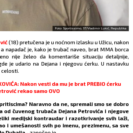
Foto: Sportissimo, ST/Vladimir Lukić, Republika
vić
(18) pretučena je u noćnom izlasku u Užicu, nakon
o, a napadač je, kako je trubač naveo, brat MMA borca
no nije želeo da komentariše situaciju detaljnije,
, gde je udario na Dejana i njegovu ćerku. U nastavku
celosti.
IĆA: Nakon vesti da mu je brat PREBIO ćerku
etrović rekao samo OVO
i pritiscima? Naravno da ne, spremali smo se dobro
ima od čuvenog trubača Dejana Petrovića i njegove
liki medijski kontraudar i razotkrivanje svih laži,
kao i umešanosti svih po imenu, prezimenu, sa sve
do Dubaija
- započeo je.