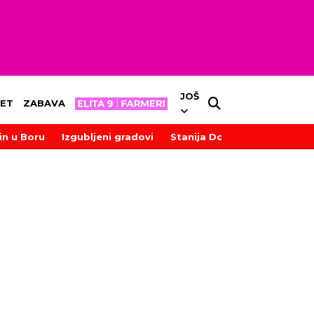
JOŠ
ET
ZABAVA
in u Boru
Izgubljeni gradovi
Stanija Dobrojević