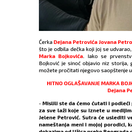
Ćerka
Dejana Petrovića
Jovana Petro
što je odbila dečka koji joj se udvara
Marka Bojkovića
. Iako se prvenstve
Bojković je sinoć objavio niz storija
možete pročitati njegovo saopštenje u 
HITNO OGLAŠAVANJE MARKA BOJKOV
Dejana P
-
Mislili ste da ćemo ćutati i podleć
za sve laži koje su iznete u medij
Jelene Petrović. Sutra će uslediti ve
nameštanja meni i mojoj porodici, 
dokazima od Užica preko Beograda 