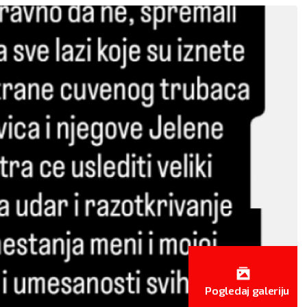
BLIZANCI
RAK
Pogledaj galeriju
22.5 - 21.6
22.6 - 22.7