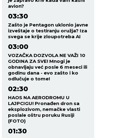
je zapravo kriv kada vam kasni
avion?
03:30
Zašto je Pentagon uklonio javne
izveštaje o testiranju oružja? Iza
svega se krije zloupotreba AI
03:00
VOZAČKA DOZVOLA NE VAŽI 10
GODINA ZA SVE! Mnogi je
obnavljaju već posle 6 meseci ili
godinu dana - evo zašto i ko
odlučuje o tome!
02:30
HAOS NA AERODROMU U
LAJPCIGU! Pronađen dron sa
eksplozivom, nemačke vlasti
poslale oštru poruku Rusiji
(FOTO)
01:30