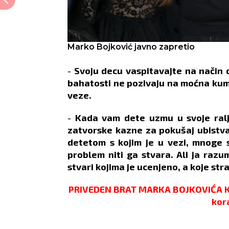
Marko Bojković javno zapretio
-
Svoju decu vaspitavajte na način 
bahatosti ne pozivaju na moćna kum
veze.
-
Kada vam dete uzmu u svoje ralje
zatvorske kazne za pokušaj ubistva
detetom s kojim je u vezi, mnoge s
problem niti ga stvara. Ali ja raz
stvari kojima je ucenjeno, a koje s
PRIVEDEN BRAT MARKA BOJKOVIĆA KO
kora