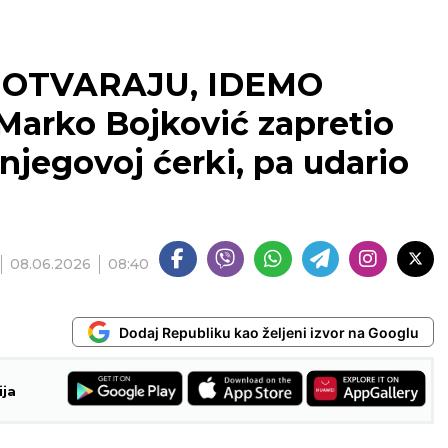
 OTVARAJU, IDEMO
arko Bojković zapretio
njegovoj ćerki, pa udario
08.06.2026
08:40
Dodaj Republiku kao željeni izvor na Googlu
ija