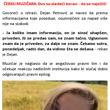
ĆERKU MUZIČARA: Ovo su sledeći koraci - da se naježiš!
Govoreći o istrazi, Dejan Petrović je naveo da prema
informacijama koje poseduje, osumnjičeni za napad više
nije na slobodi.
- Ja koliko imam informaciju, on je sinoć uhapšen,
priveden, ili se predao sam, ne znam tačno. Uglavnom
znam da je priveden, za dalje ne znam. Čekamo sutra,
ponedeljak, radni dan, da vidimo šta se dešava
- rekao
je Dejan.
Muzičar je naglasio da je angažovao pravni tim i da
očekuje reakciju nadležnih institucija kako bi slučaj dobio
odgovarajući pravni epilog.