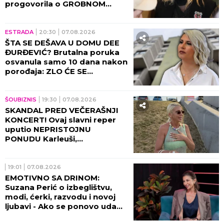
progovorila o GROBNOM
MESTU: JAKO SE PLAŠIM...
ESTRADA
20:30
07.08.2026
ŠTA SE DEŠAVA U DOMU DEE
ĐURĐEVIĆ? Brutalna poruka
osvanula samo 10 dana nakon
porođaja: ZLO ĆE SE
PRETVARATI...
ŠOUBIZNIS
19:30
07.08.2026
SKANDAL PRED VEČERAŠNJI
KONCERT! Ovaj slavni reper
uputio NEPRISTOJNU
PONUDU Karleuši,
organizatori ODBILI ZAHTEV
ZA OTKAZIVANJE!
19:01
07.08.2026
EMOTIVNO SA DRINOM:
Suzana Perić o izbeglištvu,
modi, ćerki, razvodu i novoj
ljubavi - Ako se ponovo udam,
promeniću prezime (VIDEO)