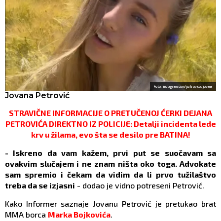
Foto: Instagram.com/petroviccc_jovana
Jovana Petrović
STRAVIČNE INFORMACIJE O PRETUČENOJ ĆERKI DEJANA
PETROVIĆA DIREKTNO IZ POLICIJE: Detalji incidenta lede
krv u žilama, evo šta se desilo pre BATINA!
- Iskreno da vam kažem, prvi put se suočavam sa
ovakvim slučajem i ne znam ništa oko toga. Advokate
sam spremio i čekam da vidim da li prvo tužilaštvo
treba da se izjasni
- dodao je vidno potreseni Petrović.
Kako Informer saznaje Jovanu Petrović je pretukao brat
MMA borca
Marka Bojkovića
.