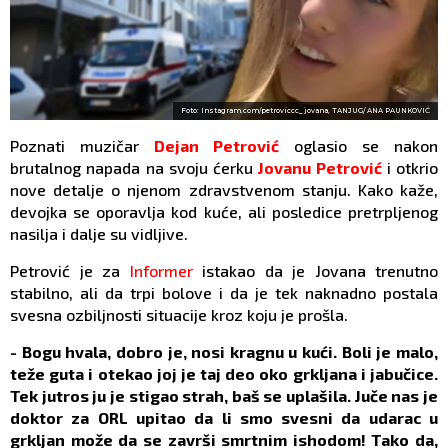
Foto: Instagram.com/petroviccc_jovana, TANJUG/ ANA PAUNKOVIĆ
Poznati muzičar
Dejan Petrović
oglasio se nakon
brutalnog napada na svoju ćerku
Jovanu Petrović
i otkrio
nove detalje o njenom zdravstvenom stanju. Kako kaže,
devojka se oporavlja kod kuće, ali posledice pretrpljenog
nasilja i dalje su vidljive.
Petrović je za
Informer
istakao da je Jovana trenutno
stabilno, ali da trpi bolove i da je tek naknadno postala
svesna ozbiljnosti situacije kroz koju je prošla.
- Bogu hvala, dobro je, nosi kragnu u kući. Boli je malo,
teže guta i otekao joj je taj deo oko grkljana i jabučice.
Tek jutros ju je stigao strah, baš se uplašila. Juče nas je
doktor za ORL upitao da li smo svesni da udarac u
grkljan može da se završi smrtnim ishodom! Tako da,