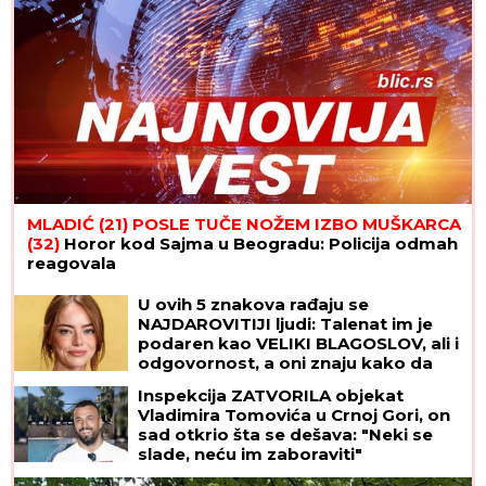
MLADIĆ (21) POSLE TUČE NOŽEM IZBO MUŠKARCA
(32)
Horor kod Sajma u Beogradu: Policija odmah
reagovala
U ovih 5 znakova rađaju se
NAJDAROVITIJI ljudi: Talenat im je
podaren kao VELIKI BLAGOSLOV, ali i
odgovornost, a oni znaju kako da
iskoriste SJAJNE PREDISPOZICIJE
Inspekcija ZATVORILA objekat
Vladimira Tomovića u Crnoj Gori, on
sad otkrio šta se dešava: "Neki se
slade, neću im zaboraviti"