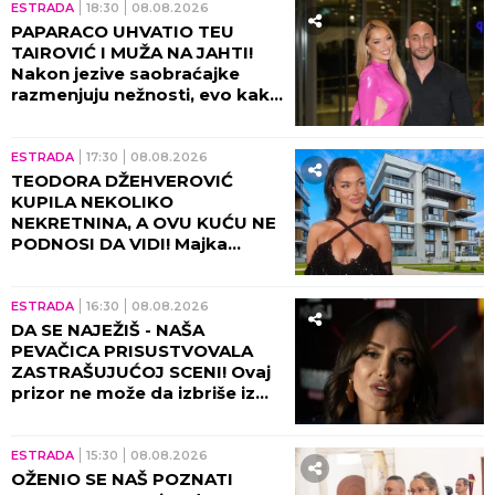
ESTRADA
18:30
08.08.2026
PAPARACO UHVATIO TEU
TAIROVIĆ I MUŽA NA JAHTI!
Nakon jezive saobraćajke
razmenjuju nežnosti, evo kako
sada izgledaju (FOTO+VIDEO)
ESTRADA
17:30
08.08.2026
TEODORA DŽEHVEROVIĆ
KUPILA NEKOLIKO
NEKRETNINA, A OVU KUĆU NE
PODNOSI DA VIDI! Majka
otkrila sve: "Rekla mi je da je
prodam"
ESTRADA
16:30
08.08.2026
DA SE NAJEŽIŠ - NAŠA
PEVAČICA PRISUSTVOVALA
ZASTRAŠUJUĆOJ SCENI! Ovaj
prizor ne može da izbriše iz
sećanja ni danas, bili su sami u
kući tada!
ESTRADA
15:30
08.08.2026
OŽENIO SE NAŠ POZNATI