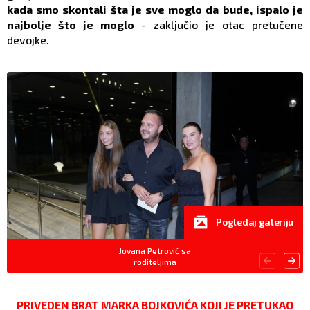
kada smo skontali šta je sve moglo da bude, ispalo je
najbolje što je moglo
- zaključio je otac pretučene
devojke.
Pogledaj galeriju
Jovana Petrović sa
roditeljima
PRIVEDEN BRAT MARKA BOJKOVIĆA KOJI JE PRETUKAO