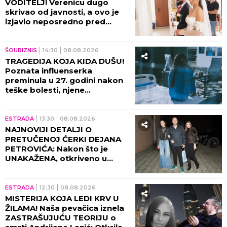
VODITELJ! Verenicu dugo
skrivao od javnosti, a ovo je
izjavio neposredno pred
venčanje!
ŠOUBIZNIS
14:30
08.08.2026
TRAGEDIJA KOJA KIDA DUŠU!
Poznata influenserka
preminula u 27. godini nakon
teške bolesti, njene
POSLEDNJE REČI nateraće vas
na plač!
ESTRADA
13:30
08.08.2026
NAJNOVIJI DETALJI O
PRETUČENOJ ĆERKI DEJANA
PETROVIĆA: Nakon što je
UNAKAŽENA, otkriveno u
kakvom je sada stanju!
ESTRADA
12:30
08.08.2026
MISTERIJA KOJA LEDI KRV U
ŽILAMA! Naša pevačica iznela
ZASTRAŠUJUĆU TEORIJU o