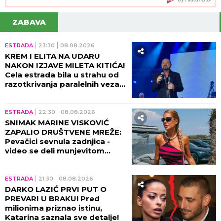
komentarišu NAPOJNICU
ZABAVA
ESTRADA
23:30
08.08.2026
KREM I ELITA NA UDARU
NAKON IZJAVE MILETA KITIĆA!
Cela estrada bila u strahu od
razotkrivanja paralelnih veza
tad!
ESTRADA
22:30
08.08.2026
SNIMAK MARINE VISKOVIĆ
ZAPALIO DRUŠTVENE MREŽE:
Pevačici sevnula zadnjica -
video se deli munjevitom
brzinom! (VIDEO)
ESTRADA
21:30
08.08.2026
DARKO LAZIĆ PRVI PUT O
PREVARI U BRAKU! Pred
milionima priznao istinu,
Katarina saznala sve detalje!