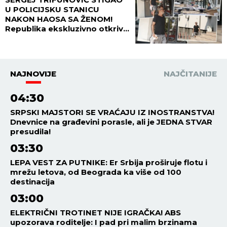
U POLICIJSKU STANICU
NAKON HAOSA SA ŽENOM!
Republika ekskluzivno otkriva
DETALJE SKANDALA - evo šta
se desilo! (VIDEO)
NAJNOVIJE
NAJČITANIJE
04:30
SRPSKI MAJSTORI SE VRAĆAJU IZ INOSTRANSTVA!
Dnevnice na građevini porasle, ali je JEDNA STVAR
presudila!
03:30
LEPA VEST ZA PUTNIKE: Er Srbija proširuje flotu i
mrežu letova, od Beograda ka više od 100
destinacija
03:00
ELEKTRIČNI TROTINET NIJE IGRAČKA! ABS
upozorava roditelje: I pad pri malim brzinama