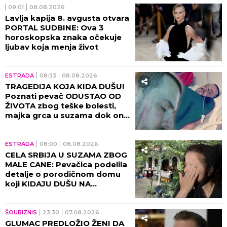
09:01
08.08.2026
Lavlja kapija 8. avgusta otvara
PORTAL SUDBINE: Ova 3
horoskopska znaka očekuje
ljubav koja menja život
ESTRADA
08:33
08.08.2026
TRAGEDIJA KOJA KIDA DUŠU!
Poznati pevač ODUSTAO OD
ŽIVOTA zbog teške bolesti,
majka grca u suzama dok on
SPREMA SEBI GROB!
ESTRADA
08:00
08.08.2026
CELA SRBIJA U SUZAMA ZBOG
MALE CANE: Pevačica podelila
detalje o porodičnom domu
koji KIDAJU DUŠU NA
KOMADE!
ŠOUBIZNIS
23:30
07.08.2026
GLUMAC PREDLOŽIO ŽENI DA