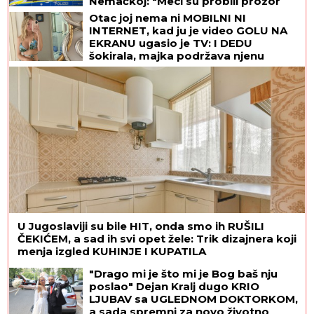
Nemačkoj: "Meci su probili prozor
spavaće sobe"
Otac joj nema ni MOBILNI NI
INTERNET, kad ju je video GOLU NA
EKRANU ugasio je TV: I DEDU
šokirala, majka podržava njenu
karijeru! Ovo je "obična" porodica
NAJVEĆE UZDANICE HOLIVUDA
U Jugoslaviji su bile HIT, onda smo ih RUŠILI
ČEKIĆEM, a sad ih svi opet žele: Trik dizajnera koji
menja izgled KUHINJE I KUPATILA
"Drago mi je što mi je Bog baš nju
poslao" Dejan Kralj dugo KRIO
LJUBAV sa UGLEDNOM DOKTORKOM,
a sada spremni za novo životno