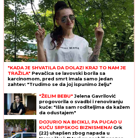
"KADA JE SHVATILA DA DOLAZI KRAJ TO NAM JE
TRAŽILA"
Pevačica se lavovski borila sa
karcinomom, pred smrt imala samo jedan
zahtev: "Trudimo se da joj ispunimo želju"
"ŽELIM BEBU"
Jelena Gavrilović
progovorila o svadbi i renoviranju
kuće: "Išla sam roditeljima da kažem
da odustajem"
DOJURIO NA BICIKLI, PA PUCAO U
KUĆU SRPSKOG BIZNISMENA!
Grk
(22) uhapšen zbog napada u