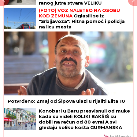
ranog jutra stvara VELIKU
NELAGODU! (VIDEO)
(FOTO) VOZ NALETEO NA OSOBU
KOD ZEMUNA
Oglasili se iz
"Srbijavoza": Hitna pomoć i policija
na licu mesta
Potvrđeno: Zmaj od Šipova ulazi u rijaliti Elita 10
Konobari u Baru presvisnuli od muke
kada su videli KOLIKI BAKŠIŠ su
dobili na račun od 80 evra! A svi
gledaju koliko košta GURMANSKA
PLJESKAVICA - i evo kako
by Aklamator