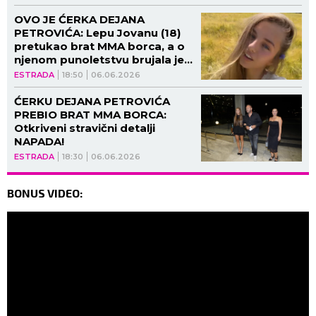
pre BATINA!
OVO JE ĆERKA DEJANA
PETROVIĆA: Lepu Jovanu (18)
pretukao brat MMA borca, a o
njenom punoletstvu brujala je
Srbija!
ESTRADA
18:50
06.06.2026
ĆERKU DEJANA PETROVIĆA
PREBIO BRAT MMA BORCA:
Otkriveni stravični detalji
NAPADA!
ESTRADA
18:30
06.06.2026
BONUS VIDEO: