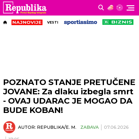
VESTI
POZNATO STANJE PRETUČENE
JOVANE: Za dlaku izbegla smrt
- OVAJ UDARAC JE MOGAO DA
BUDE KOBAN!
AUTOR:
REPUBLIKA/E. M.
ZABAVA
07.06.2026