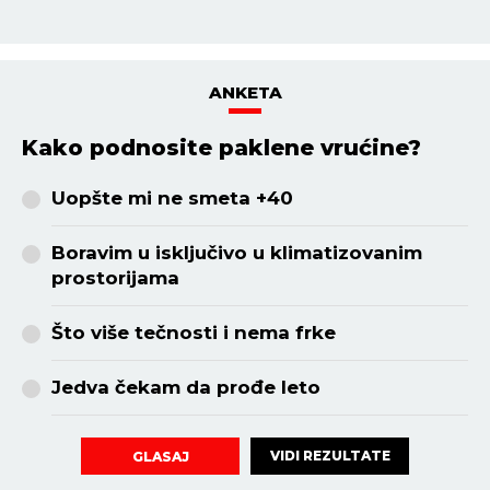
ANKETA
Kako podnosite paklene vrućine?
Uopšte mi ne smeta +40
Boravim u isključivo u klimatizovanim
prostorijama
Što više tečnosti i nema frke
Jedva čekam da prođe leto
VIDI REZULTATE
GLASAJ