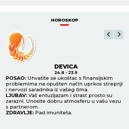
HOROSKOP
DEVICA
24.8 - 23.9
e
POSAO:
Uhvatite se ukoštac s finansijskim
P
problemima na opušten način uprkos strepnji
us
i nervozi saradnika iz vašeg tima.
ka
LJUBAV:
Vaš entuzijazam i strast prosto su
L
zarazni. Unosite dobru atmosferu u vašu vezu
fl
s partnerom.
od
ZDRAVLJE:
Pad imuniteta.
Z