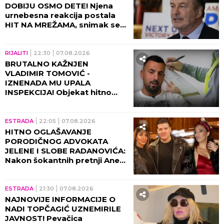
DOBIJU OSMO DETE! Njena
urnebesna reakcija postala
HIT NA MREŽAMA, snimak se
deli neverovatnom brzinom!
(VIDEO)
RIJALITI
22:30
07.08.2026
BRUTALNO KAŽNJEN
VLADIMIR TOMOVIĆ -
IZNENADA MU UPALA
INSPEKCIJA! Objekat hitno
zatvoren, on se odmah
oglasio!
ESTRADA
22:05
07.08.2026
HITNO OGLAŠAVANJE
PORODIČNOG ADVOKATA
JELENE I SLOBE RADANOVIĆA:
Nakon šokantnih pretnji Ane
Nikolić situacija dobija pravni
epilog!
ESTRADA
21:30
07.08.2026
NAJNOVIJE INFORMACIJE O
NADI TOPČAGIĆ UZNEMIRILE
JAVNOST! Pevačica