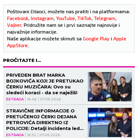
Poštovani čitaoci, možete nas pratiti i na platformama:
Facebook
,
Instagram
,
YouTube
,
TikTok
,
Telegram
,
Vajber
. Pridružite nam se i prvi saznajte najnovije i
najvažnije informacije.
Naše aplikacije možete skinuti sa
Google Play
i
Apple
AppStore
.
PROČITAJTE I...
PRIVEDEN BRAT MARKA
BOJKOVIĆA KOJI JE PRETUKAO
ĆERKU MUZIČARA: Ovo su
sledeći koraci - da se naježiš!
ESTRADA
16:46
07.06.2026
STRAVIČNE INFORMACIJE O
PRETUČENOJ ĆERKI DEJANA
PETROVIĆA DIREKTNO IZ
POLICIJE: Detalji incidenta lede
krv u žilama, evo šta se desilo
ESTRADA
16:55
07.06.2026