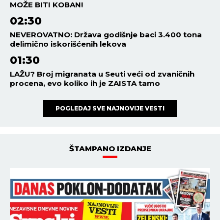
MOŽE BITI KOBAN!
02:30
NEVEROVATNO: Država godišnje baci 3.400 tona
delimično iskorišćenih lekova
01:30
LAŽU? Broj migranata u Seuti veći od zvaničnih
procena, evo koliko ih je ZAISTA tamo
POGLEDAJ SVE NAJNOVIJE VESTI
ŠTAMPANO IZDANJE