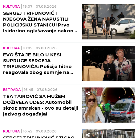
KULTURA
18:07
07.08.2026
SERGEJ TRIFUNOVIĆ I
NJEGOVA ŽENA NAPUSTILI
POLICIJSKU STANICU! Prvo
Isidorino oglašavanje nakon
SKANDALA U TRŽNOM
CENTRU! (VIDEO)
KULTURA
18:05
07.08.2026
EVO ŠTA JE BILO U KESI
SUPRUGE SERGEJA
TRIFUNOVIĆA: Policija hitno
reagovala zbog sumnje na
KRAĐU!
ESTRADA
16:45
07.08.2026
TEA TAIROVIĆ SA MUŽEM
DOŽIVELA UDES: Automobil
skroz smrskan - ovo su detalji
jezivog događaja!
KULTURA
16:45
07.08.2026
SERGEJ TRIFUNOVIĆ STIGAO