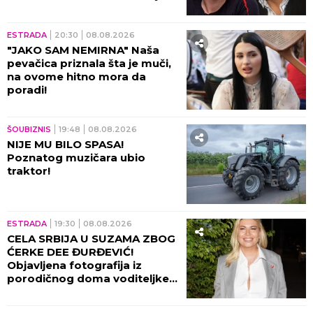
ESTRADA
20:30
08.08.2026
"JAKO SAM NEMIRNA" Naša
pevačica priznala šta je muči,
na ovome hitno mora da
poradi!
ŠOUBIZNIS
19:48
08.08.2026
NIJE MU BILO SPASA!
Poznatog muzičara ubio
traktor!
ESTRADA
19:30
08.08.2026
CELA SRBIJA U SUZAMA ZBOG
ĆERKE DEE ĐURĐEVIĆ!
Objavljena fotografija iz
porodičnog doma voditeljke,
sve usledilo nakon povratka iz
porodilišta!