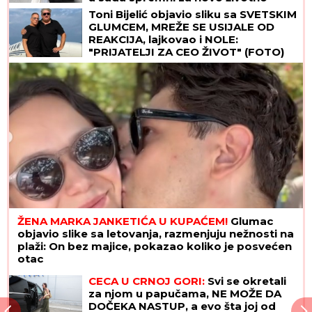
poglavlje (VIDEO)
Toni Bijelić objavio sliku sa SVETSKIM
GLUMCEM, MREŽE SE USIJALE OD
REAKCIJA, lajkovao i NOLE:
"PRIJATELJI ZA CEO ŽIVOT" (FOTO)
ŽENA MARKA JANKETIĆA U KUPAĆEM!
Glumac
objavio slike sa letovanja, razmenjuju nežnosti na
plaži: On bez majice, pokazao koliko je posvećen
otac
CECA U CRNOJ GORI:
Svi se okretali
za njom u papučama, NE MOŽE DA
DOČEKA NASTUP, a evo šta joj od