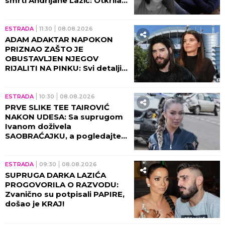
smrti Andrijane Lazić: Otkrila
jeziv detalj iz Dubaija koji
menja SVE!
ESTRADA
11:30
08.08.2026
ADAM ADAKTAR NAPOKON
PRIZNAO ZAŠTO JE
OBUSTAVLJEN NJEGOV
RIJALITI NA PINKU: Svi detalji
razgovora sa Milicom Mitrović,
OVO javnost nije znala!
ESTRADA
10:30
08.08.2026
PRVE SLIKE TEE TAIROVIĆ
NAKON UDESA: Sa suprugom
Ivanom doživela
SAOBRAĆAJKU, a pogledajte
kako izgleda! (FOTO)
ESTRADA
09:30
08.08.2026
SUPRUGA DARKA LAZIĆA
PROGOVORILA O RAZVODU:
Zvanično su potpisali PAPIRE,
došao je KRAJ!