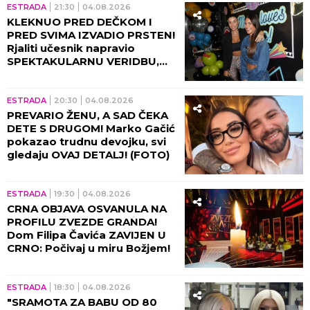
ESTRADA
21:30
04.08.2026
KLEKNUO PRED DEČKOM I
PRED SVIMA IZVADIO PRSTEN!
Rjaliti učesnik napravio
SPEKTAKULARNU VERIDBU,
Marina Visković pevala na
uvce! (FOTO, VIDEO)
ESTRADA
20:30
04.08.2026
PREVARIO ŽENU, A SAD ČEKA
DETE S DRUGOM! Marko Gačić
pokazao trudnu devojku, svi
gledaju OVAJ DETALJ! (FOTO)
ESTRADA
19:30
04.08.2026
CRNA OBJAVA OSVANULA NA
PROFILU ZVEZDE GRANDA!
Dom Filipa Čavića ZAVIJEN U
CRNO: Počivaj u miru Božjem!
ESTRADA
18:30
04.08.2026
"SRAMOTA ZA BABU OD 80