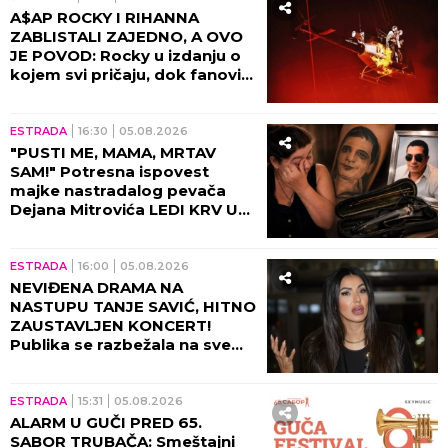
A$AP ROCKY I RIHANNA
ZABLISTALI ZAJEDNO, A OVO
JE POVOD: Rocky u izdanju o
kojem svi pričaju, dok fanovi
sa nestrpljenjem iščekuju da
ih vide zajedno 8. oktobra u
Beogradskoj Areni!
ESTRADA
16:30
05.08.2026
"PUSTI ME, MAMA, MRTAV
SAM!" Potresna ispovest
majke nastradalog pevača
Dejana Mitrovića LEDI KRV U
ŽILAMA: Ubica mog sina i dalje
vozi, ide na more (VIDEO)
ESTRADA
16:00
05.08.2026
NEVIĐENA DRAMA NA
NASTUPU TANJE SAVIĆ, HITNO
ZAUSTAVLJEN KONCERT!
Publika se razbežala na sve
strane, pevačica ih molila da
se zaustave!
ESTRADA
15:31
05.08.2026
ALARM U GUČI PRED 65.
SABOR TRUBAČA: Smeštajni