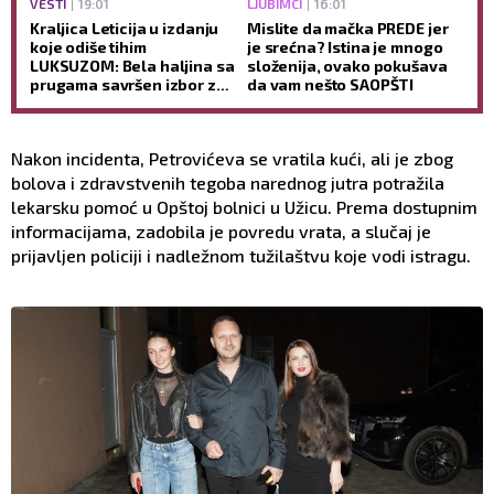
VESTI
19:01
LJUBIMCI
16:01
Kraljica Leticija u izdanju
Mislite da mačka PREDE jer
koje odiše tihim
je srećna? Istina je mnogo
LUKSUZOM: Bela haljina sa
složenija, ovako pokušava
prugama savršen izbor za
da vam nešto SAOPŠTI
VRELE letnje dane
(GALERIJA)
Nakon incidenta, Petrovićeva se vratila kući, ali je zbog
bolova i zdravstvenih tegoba narednog jutra potražila
lekarsku pomoć u Opštoj bolnici u Užicu. Prema dostupnim
informacijama, zadobila je povredu vrata, a slučaj je
prijavljen policiji i nadležnom tužilaštvu koje vodi istragu.