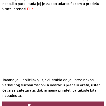
nekoliko puta i tada joj je zadao udarac šakom u predelu
vrata, prenosi
Blic
.
Jovana je u policijskoj izjavi istakla da je ubrzo nakon
verbalnog sukoba zadobila udarac u predelu vrata, usled
čega se zateturala, dok je njena prijateljica takođe bila
napadnuta.