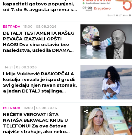
kapaciteti gotovo popunjeni,
od 7. do 9. avgusta sprema se
spektakl kakav se ne pamti!
ESTRADA
15:00
05.08.2026
DETALJI TESTAMENTA NAŠEG
PEVAČA IZAZVALI OPŠTI
HAOS! Dva sina ostavio bez
nasledstva, usledila DRAMA
tada!
14:51
05.08.2026
Lidija Vukićević RASKOPČALA
košulju i vezala je ispod grudi:
Svi gledaju njen ravan stomak,
a jedan DETALJ stajlinga
osvaja na prvi pogled
(GALERIJA)
ESTRADA
14:00
05.08.2026
NEĆETE VEROVATI ŠTA
NATAŠA BEKVALAC KRIJE U
TELEFONU! Za ove četove
najviše strahuje, ako neko