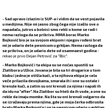
- Sad upravo izlazim iz SUP-a i vidim da se vest pojavila
u medijima. Nije mi jasno zbog čega nije izašlo sve o
napadaču, jutros u bolnici smo rekli o kome se radi i
nema razloga da se prikriva. MMA borac Marko
Bojković bio je sa svojom ekipom i njegov rođeni brat
mi je udario dete pesnicom u grkljan. Nema razloga da
se prikriva, on je udario dete od osamnaest godina
-
rekao je prvo Dejan Petrović za "Blic".
- Marko Bojković i ta ekipa su se noćas spustili sa
Zlatibora u Užice. Jovana je bila sa tri drugarice u tom
klubu i jedna je otišla kući, a ta njihova ekipa je celo
veče prilazila devojkama, smarala ih i one su ostale i
krenule kući, a zatim su oni krenuli za njima i napali ih
da idu na "after". Na Zlatibor su hteli da ih vode, a one su
rekle da imaju momke. Na šta su oni krenuli vulgarno da
se izražavaju prema njima, gde je moja ćerka odbrusila
bratu Marka Bojkovića i on je pesnicom udario u grkljan