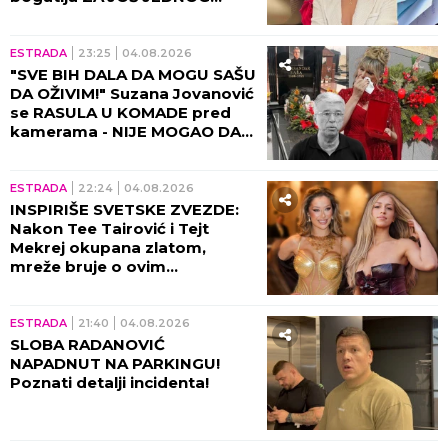
ČLANA!
ESTRADA
23:25
04.08.2026
"SVE BIH DALA DA MOGU SAŠU
DA OŽIVIM!" Suzana Jovanović
se RASULA U KOMADE pred
kamerama - NIJE MOGAO DA
JEDE, SEDI, HODA....
ESTRADA
22:24
04.08.2026
INSPIRIŠE SVETSKE ZVEZDE:
Nakon Tee Tairović i Tejt
Mekrej okupana zlatom,
mreže bruje o ovim
kadrovima i svi je porede sa
našom muzičkom zvezdom!
(FOTO)
ESTRADA
21:40
04.08.2026
SLOBA RADANOVIĆ
NAPADNUT NA PARKINGU!
Poznati detalji incidenta!