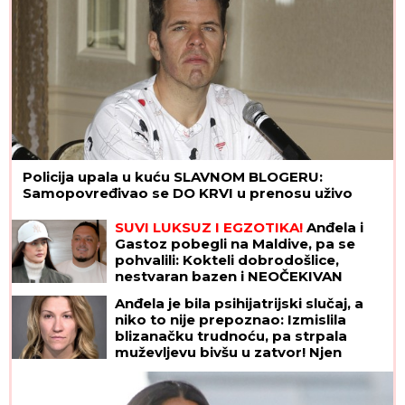
Policija upala u kuću SLAVNOM BLOGERU:
Samopovređivao se DO KRVI u prenosu uživo
SUVI LUKSUZ I EGZOTIKA!
Anđela i
Gastoz pobegli na Maldive, pa se
pohvalili: Kokteli dobrodošlice,
nestvaran bazen i NEOČEKIVAN
SUSRET na ulici (FOTO)
Anđela je bila psihijatrijski slučaj, a
niko to nije prepoznao: Izmislila
blizanačku trudnoću, pa strpala
muževljevu bivšu u zatvor! Njen
krajnji cilj bio je BOLESNO JEZIV