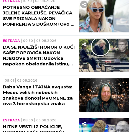
ESTRADA
10:30
05.08.2026
POTRESNO OBRAĆANJE
JELENE KARLEUŠE, PEVAČICA
SVE PRIZNALA NAKON
POMIRENJA S DUŠKOM! Ovo ni
danas ne može da izbriše iz
sećanja!
ESTRADA
09:30
05.08.2026
DA SE NAJEŽIŠ! HOROR U KUĆI
SAŠE POPOVIĆA NAKON
NJEGOVE SMRTI: Udovica
napokon obelodanila istinu,
nije mogla da napusti
prostoriju!
09:01
05.08.2026
Baba Vanga i TAJNA avgusta:
Mesec velikih nebeskih
znakova donosi PROMENE za
ova 3 horoskopska znaka
ESTRADA
08:30
05.08.2026
HITNE VESTI IZ POLICIJE,