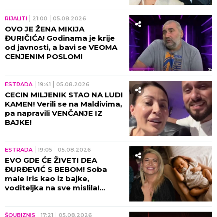
ĆUTI, jednom rečenicom
izazvala haos
RIJALITI
21:00
05.08.2026
OVO JE ŽENA MIKIJA
ĐURIČIĆA! Godinama je krije
od javnosti, a bavi se VEOMA
CENJENIM POSLOM!
ESTRADA
19:41
05.08.2026
CECIN MILJENIK STAO NA LUDI
KAMEN! Verili se na Maldivima,
pa napravili VENČANJE IZ
BAJKE!
ESTRADA
19:05
05.08.2026
EVO GDE ĆE ŽIVETI DEA
ĐURĐEVIĆ S BEBOM! Soba
male Iris kao iz bajke,
voditeljka na sve mislila!
(VIDEO)
ŠOUBIZNIS
17:21
05.08.2026