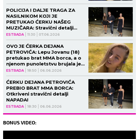
POLICIJA I DALJE TRAGA ZA
NASILNIKOM KOJI JE
PRETUKAO ĆERKU NAŠEG
MUZIČARA: Stravični detalji
isplivali na videlo!
ESTRADA
11:30
07.06.2026
OVO JE ĆERKA DEJANA
PETROVIĆA: Lepu Jovanu (18)
pretukao brat MMA borca, a o
njenom punoletstvu brujala je
Srbija!
ESTRADA
18:50
06.06.2026
ĆERKU DEJANA PETROVIĆA
PREBIO BRAT MMA BORCA:
Otkriveni stravični detalji
NAPADA!
ESTRADA
18:30
06.06.2026
BONUS VIDEO: