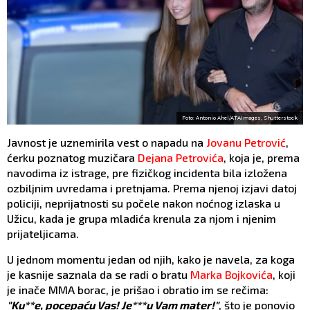
Foto: Antonio Ahel/ATAImages, Shutterstock
Javnost je uznemirila vest o napadu na
Jovanu Petrović
,
ćerku poznatog muzičara
Dejana Petrovića
, koja je, prema
navodima iz istrage, pre fizičkog incidenta bila izložena
ozbiljnim uvredama i pretnjama. Prema njenoj izjavi datoj
policiji, neprijatnosti su počele nakon noćnog izlaska u
Užicu, kada je grupa mladića krenula za njom i njenim
prijateljicama.
U jednom momentu jedan od njih, kako je navela, za koga
je kasnije saznala da se radi o bratu
Marka Bojkovića
, koji
je inače MMA borac, je prišao i obratio im se rečima:
"Ku**e, pocepaću Vas! Je***u Vam mater!"
, što je ponovio