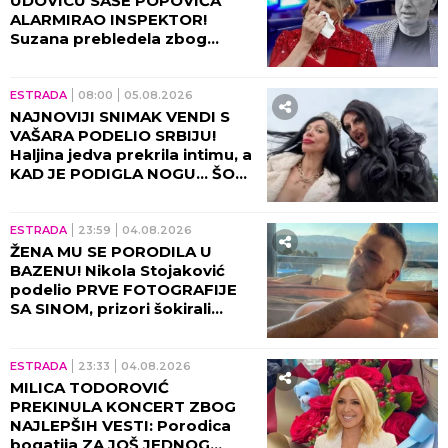
UDOVICU SAŠE POPOVIĆA
ALARMIRAO INSPEKTOR!
Suzana prebledela zbog
informacija tada, sve otišlo
predaleko!
ESTRADA
08:00
05.08.2026
NAJNOVIJI SNIMAK VENDI S
VAŠARA PODELIO SRBIJU!
Haljina jedva prekrila intimu, a
KAD JE PODIGLA NOGU... ŠOK!
(VIDEO)
ESTRADA
23:59
04.08.2026
ŽENA MU SE PORODILA U
BAZENU! Nikola Stojaković
podelio PRVE FOTOGRAFIJE
SA SINOM, prizori šokirali
region! (FOTO)
ESTRADA
23:33
04.08.2026
MILICA TODOROVIĆ
PREKINULA KONCERT ZBOG
NAJLEPŠIH VESTI: Porodica
bogatija ZA JOŠ JEDNOG