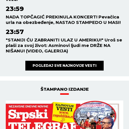
23:59
NADA TOPČAGIĆ PREKINULA KONCERT! Pevačica
urla na obezbeđenje, NASTAO STAMPEDO U MASI!
23:57
"STANIJI ĆU ZABRANITI ULAZ U AMERIKU!" Uroš se
plaši za svoj život: Asminovi ljudi me DRŽE NA
NIŠANU! (VIDEO, GALERIJA)
POGLEDAJ SVE NAJNOVIJE VESTI
ŠTAMPANO IZDANJE