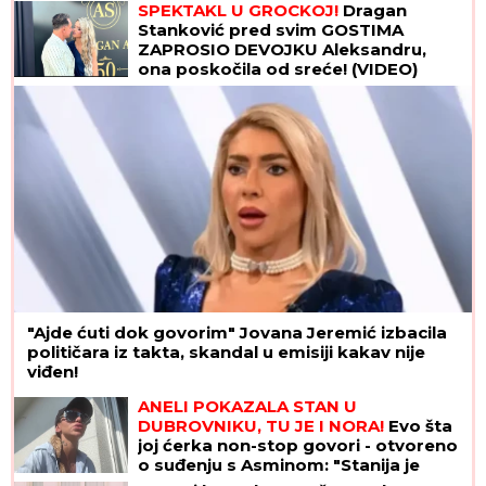
SPEKTAKL U GROCKOJ!
Dragan
Stanković pred svim GOSTIMA
ZAPROSIO DEVOJKU Aleksandru,
ona poskočila od sreće! (VIDEO)
"Ajde ćuti dok govorim" Jovana Jeremić izbacila
političara iz takta, skandal u emisiji kakav nije
viđen!
ANELI POKAZALA STAN U
DUBROVNIKU, TU JE I NORA!
Evo šta
joj ćerka non-stop govori - otvoreno
o suđenju s Asminom: "Stanija je
budaletina" (VIDEO)