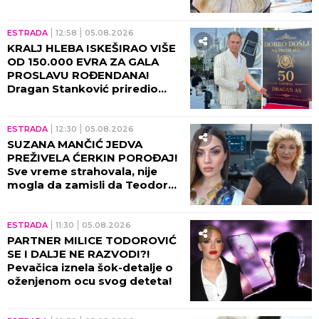
dođe do njih - sledi
KATASTROFA!
ESTRADA
12:58
05.08.2026
KRALJ HLEBA ISKEŠIRAO VIŠE
OD 150.000 EVRA ZA GALA
PROSLAVU ROĐENDANA!
Dragan Stanković priredio
spektakl u Grockoj - harfa,
kristali i zlatni detalji u prvom
planu!
ESTRADA
12:30
05.08.2026
SUZANA MANČIĆ JEDVA
PREŽIVELA ĆERKIN POROĐAJ!
Sve vreme strahovala, nije
mogla da zamisli da Teodora
prolazi kroz ovo!
ESTRADA
11:30
05.08.2026
PARTNER MILICE TODOROVIĆ
SE I DALJE NE RAZVODI?!
Pevačica iznela šok-detalje o
oženjenom ocu svog deteta!