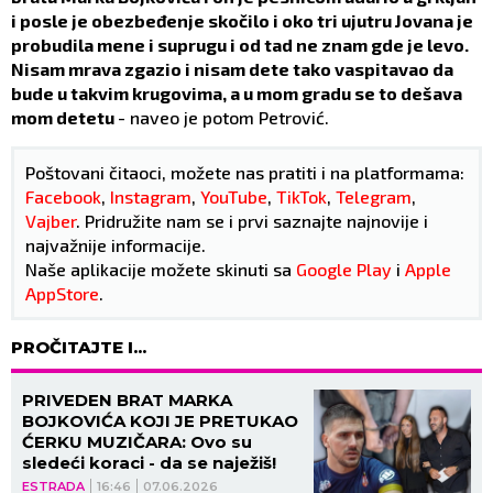
i posle je obezbeđenje skočilo i oko tri ujutru Jovana je
probudila mene i suprugu i od tad ne znam gde je levo.
Nisam mrava zgazio i nisam dete tako vaspitavao da
bude u takvim krugovima, a u mom gradu se to dešava
mom detetu
- naveo je potom Petrović.
Poštovani čitaoci, možete nas pratiti i na platformama:
Facebook
,
Instagram
,
YouTube
,
TikTok
,
Telegram
,
Vajber
. Pridružite nam se i prvi saznajte najnovije i
najvažnije informacije.
Naše aplikacije možete skinuti sa
Google Play
i
Apple
AppStore
.
PROČITAJTE I...
PRIVEDEN BRAT MARKA
BOJKOVIĆA KOJI JE PRETUKAO
ĆERKU MUZIČARA: Ovo su
sledeći koraci - da se naježiš!
ESTRADA
16:46
07.06.2026