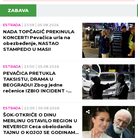
ZABAVA
ESTRADA
23:59
05.08.2026
NADA TOPČAGIĆ PREKINULA
KONCERT! Pevačica urla na
obezbeđenje, NASTAO
STAMPEDO U MASI!
ESTRADA
23:00
05.08.2026
PEVAČICA PRETUKLA
TAKSISTU, DRAMA U
BEOGRADU! Zbog jedne
rečenice IZBIO INCIDENT -
tada joj puko film!
ESTRADA
22:00
05.08.2026
ŠOK-OTKRIĆE O DINU
MERLINU OSTAVILO REGION U
NEVERICI! Ceca obelodanila
TAJNU O KOJOJ SE GODINAMA