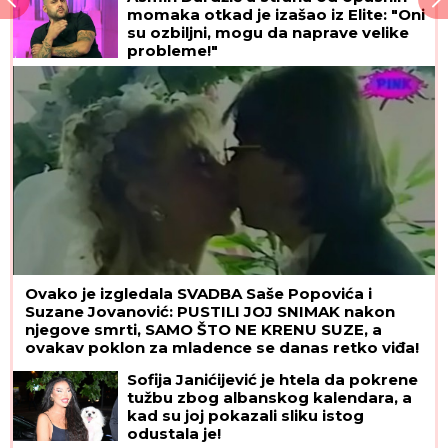
momaka otkad je izašao iz Elite: "Oni
su ozbiljni, mogu da naprave velike
probleme!"
Ovako je izgledala SVADBA Saše Popovića i
Suzane Jovanović: PUSTILI JOJ SNIMAK nakon
njegove smrti, SAMO ŠTO NE KRENU SUZE, a
ovakav poklon za mladence se danas retko viđa!
Sofija Janićijević je htela da pokrene
tužbu zbog albanskog kalendara, a
kad su joj pokazali sliku istog
odustala je!