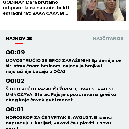
GODINA!" Dara brutalno
odgovorila na napade, bukti
estradni rat: BAKA CAKA BI
MALO POD STARE DANE....
NAJNOVIJE
NAJČITANIJE
00:09
UDVOSTRUČIO SE BROJ ZARAŽENIH! Epidemija se
širi stravičnom brzinom, najnovije brojke i
najsnažnije bacaju u OČAJ
00:02
ŠTO U VEĆOJ RASKOŠI ŽIVIMO, OVAJ STRAH SE
UMNOŽAVA: Starac Pajsije upozorava na grešku
zbog koje čovek gubi radost
00:01
HOROSKOP ZA ČETVRTAK 6. AVGUST: Blizanci
napreduju u karijeri, Rakovi će uploviti u novu
vezu!