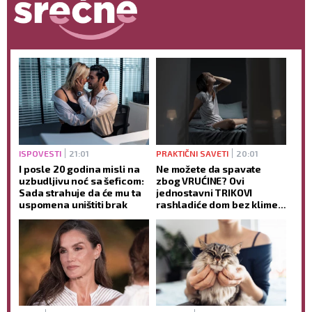
ISPOVESTI
21:01
PRAKTIČNI SAVETI
20:01
I posle 20 godina misli na
Ne možete da spavate
uzbudljivu noć sa šeficom:
zbog VRUĆINE? Ovi
Sada strahuje da će mu ta
jednostavni TRIKOVI
uspomena uništiti brak
rashladiće dom bez klime i
pomoći vam da lakše
zaspite