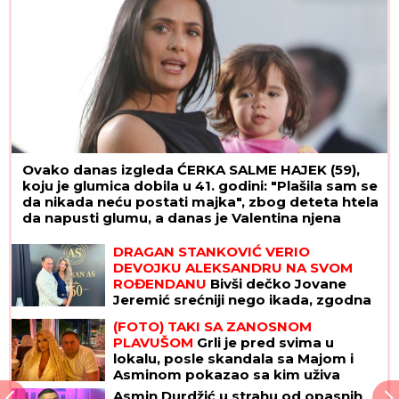
Ovako danas izgleda ĆERKA SALME HAJEK (59),
koju je glumica dobila u 41. godini: "Plašila sam se
da nikada neću postati majka", zbog deteta htela
da napusti glumu, a danas je Valentina njena
najveća kritičarka
DRAGAN STANKOVIĆ VERIO
DEVOJKU ALEKSANDRU NA SVOM
ROĐENDANU
Bivši dečko Jovane
Jeremić srećniji nego ikada, zgodna
plavuša rekla "da"
(FOTO) TAKI SA ZANOSNOM
PLAVUŠOM
Grli je pred svima u
lokalu, posle skandala sa Majom i
Asminom pokazao sa kim uživa
Asmin Durdžić u strahu od opasnih