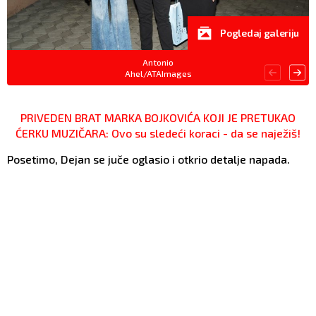
Pogledaj galeriju
Antonio
Ahel/ATAImages
PRIVEDEN BRAT MARKA BOJKOVIĆA KOJI JE PRETUKAO
ĆERKU MUZIČARA: Ovo su sledeći koraci - da se naježiš!
Posetimo, Dejan se juče oglasio i otkrio detalje napada.