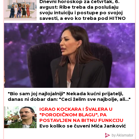
Dnevni horoskop za četvrtak, 6.
avgust: Ribe treba da poslušaju
svoju intuiciju i postupe po svojoj
savesti, a evo ko treba pod HITNO
DA SE OPUSTI
"Bio sam joj najlojalniji" Nekada kućni prijatelji,
danas ni dobar dan: "Ceci želim sve najbolje, ali..."
IGRAO KOCKARA I ŠVALERA U
"PORODIČNOM BLAGU", PA
POSTAVLJEN NA BITNU FUNKCIJU
Evo koliko se čuveni Mića Janković
promenio za sve ove godine
by Aklamator