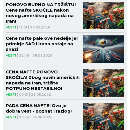
PONOVO BURNO NA TRŽIŠTU!
Cene nafte SKOČILE nakon
novog američkog napada na
Iran!
VESTI
12:01
26.05.2026
Cene nafte pale ove nedelje jer
primirje SAD i Irana ostaje na
snazi
VESTI
22:49
08.05.2026
CENA NAFTE PONOVO
SKOČILA! Zbog novih američkih
napada na Iran, tržište
POTPUNO NESTABILNO!
VESTI
09:13
28.05.2026
PADA CENA NAFTE! Ovo je
dobra vest - poznat i razlog!
VESTI
20:24
05.06.2026