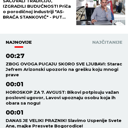
SAČUVALI TRADICIJU,
IZGRADILI BUDUĆNOST! Priča
o porodičnoj industriji "AS-
BRAĆA STANKOVIĆ" - PUT
USPEHA!
NAJNOVIJE
NAJČITANIJE
00:27
ZBOG OVOGA PUCAJU SKORO SVE LJUBAVI: Starac
Jefrem Arizonski upozorio na grešku koju mnogi
prave
00:01
HOROSKOP ZA 7. AVGUST: Bikovi potpisuju važan
poslovni ugovor, Lavovi upoznaju osobu koja ih
obara sa nogu!
00:01
DANAS JE VELIKI PRAZNIK! Slavimo Uspenije Svete
Ane, majke Presvete Bogorodice!