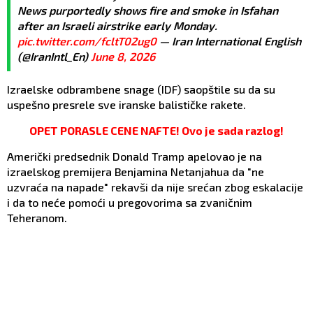
News purportedly shows fire and smoke in Isfahan
after an Israeli airstrike early Monday.
pic.twitter.com/fcltT02ug0
— Iran International English
(@IranIntl_En)
June 8, 2026
Izraelske odbrambene snage (IDF) saopštile su da su
uspešno presrele sve iranske balističke rakete.
OPET PORASLE CENE NAFTE! Ovo je sada razlog!
Američki predsednik Donald Tramp apelovao je na
izraelskog premijera Benjamina Netanjahua da "ne
uzvraća na napade" rekavši da nije srećan zbog eskalacije
i da to neće pomoći u pregovorima sa zvaničnim
Teheranom.