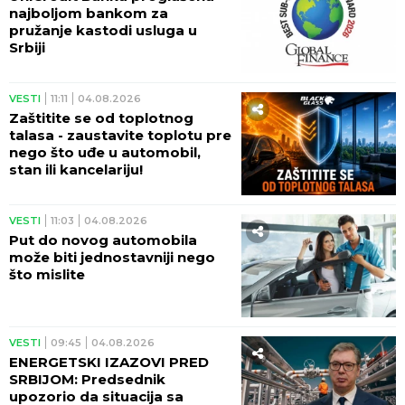
najboljom bankom za
pružanje kastodi usluga u
Srbiji
VESTI
11:11
04.08.2026
Zaštitite se od toplotnog
talasa - zaustavite toplotu pre
nego što uđe u automobil,
stan ili kancelariju!
VESTI
11:03
04.08.2026
Put do novog automobila
može biti jednostavniji nego
što mislite
VESTI
09:45
04.08.2026
ENERGETSKI IZAZOVI PRED
SRBIJOM: Predsednik
upozorio da situacija sa