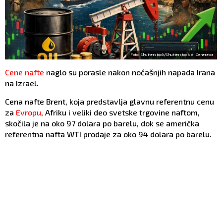
Foto: Shutterstock/Shutterstock AI Generator
Cene nafte
naglo su porasle nakon noćašnjih napada Irana
na Izrael.
Cena nafte Brent, koja predstavlja glavnu referentnu cenu
za
Evropu
, Afriku i veliki deo svetske trgovine naftom,
skočila je na oko 97 dolara po barelu, dok se američka
referentna nafta WTI prodaje za oko 94 dolara po barelu.