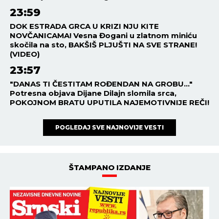
23:59
DOK ESTRADA GRCA U KRIZI NJU KITE
NOVČANICAMA! Vesna Đogani u zlatnom miniću
skočila na sto, BAKŠIŠ PLJUŠTI NA SVE STRANE!
(VIDEO)
23:57
"DANAS TI ČESTITAM ROĐENDAN NA GROBU..."
Potresna objava Dijane Dilajn slomila srca,
POKOJNOM BRATU UPUTILA NAJEMOTIVNIJE REČI!
POGLEDAJ SVE NAJNOVIJE VESTI
ŠTAMPANO IZDANJE