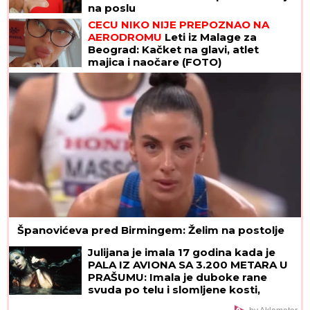
na poslu
CECU NIKO NIJE PREPOZNAO NA
AERODROMU
Leti iz Malage za
Beograd: Kačket na glavi, atlet
majica i naočare (FOTO)
Španovićeva pred Birmingem: Želim na postolje
Julijana je imala 17 godina kada je
PALA IZ AVIONA SA 3.200 METARA U
PRAŠUMU: Imala je duboke rane
svuda po telu i slomljene kosti,
videla je MRTVU MAJKU, ali nije želela