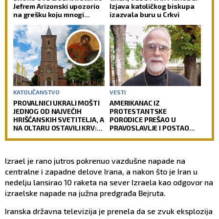
Jefrem Arizonski upozorio
Izjava katoličkog biskupa
na grešku koju mnogi
izazvala buru u Crkvi
prave
KATOLIČANSTVO
VESTI
PROVALNICI UKRALI MOŠTI
AMERIKANAC IZ
JEDNOG OD NAJVEĆIH
PROTESTANTSKE
HRIŠĆANSKIH SVETITELJA, A
PORODICE PREŠAO U
NA OLTARU OSTAVILI KRV:
PRAVOSLAVLJE I POSTAO
Vernici u šoku, policija
SVEŠTENIK: Jedan od
traga za počiniocima
najuglednijih teologa
današnjice govori o svom
Izrael je rano jutros pokrenuo vazdušne napade na
putu preobraćenja
centralne i zapadne delove Irana, a nakon što je Iran u
nedelju lansirao 10 raketa na sever Izraela kao odgovor na
izraelske napade na južna predgrađa Bejruta.
Iranska državna televizija je prenela da se zvuk eksplozija