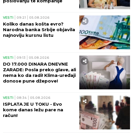
poslovanju te kompanije
VESTI
09:21
05.08.2026
Koliko danas košta evro?
Narodna banka Srbije objavila
najnoviju kursnu listu
VESTI
09:13
05.08.2026
DO 17.000 DINARA DNEVNE
ZARADE: Posla preko glave, ali
nema ko da radi! Klima-uređaji
donose pune džepove!
VESTI
08:34
05.08.2026
ISPLATA JE U TOKU - Evo
kome danas ležu pare na
račun!