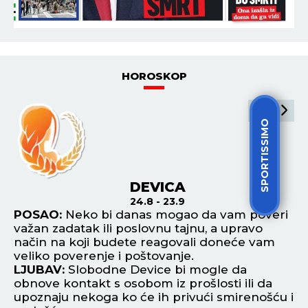
HOROSKOP
SPORTISSIMO
DEVICA
24.8 - 23.9
vam
POSAO:
Neko bi danas mogao da vam poveri
P
važan zadatak ili poslovnu tajnu, a upravo
ve
način na koji budete reagovali doneće vam
pr
ju
veliko poverenje i poštovanje.
da
LJUBAV:
Slobodne Device bi mogle da
L
obnove kontakt s osobom iz prošlosti ili da
za
upoznaju nekoga ko će ih privući smirenošću i
bu