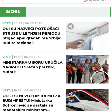
by Aklamator
da se preda
BIZNIS
VESTI
23:22
06.08.2026
ONI SU NAJVEĆI POTROŠAČI
STRUJE U LETNJEM PERIODU
Stigao apel građanima Srbije:
Budite racionali
VESTI
19:30
06.08.2026
MINISTARKA U BORU URUČILA
NAGRADE! Srećan praznik,
rudari!
VESTI
19:26
06.08.2026
OD JESENI VOZOM IDEMO ZA
BUDIMPEŠTU! Ministarka
Sofronijević se sastala sa
mađarskim ministrom