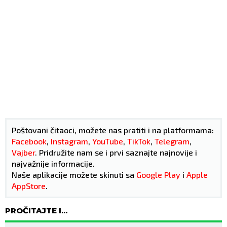
Poštovani čitaoci, možete nas pratiti i na platformama:
Facebook
,
Instagram
,
YouTube
,
TikTok
,
Telegram
,
Vajber
. Pridružite nam se i prvi saznajte najnovije i
najvažnije informacije.
Naše aplikacije možete skinuti sa
Google Play
i
Apple
AppStore
.
PROČITAJTE I...