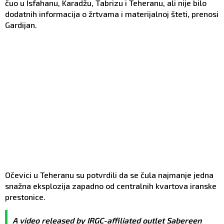
čuo u Isfahanu, Karadžu, Tabrizu i Teheranu, ali nije bilo
dodatnih informacija o žrtvama i materijalnoj šteti, prenosi
Gardijan.
Očevici u Teheranu su potvrdili da se čula najmanje jedna
snažna eksplozija zapadno od centralnih kvartova iranske
prestonice.
A video released by IRGC-affiliated outlet Sabereen