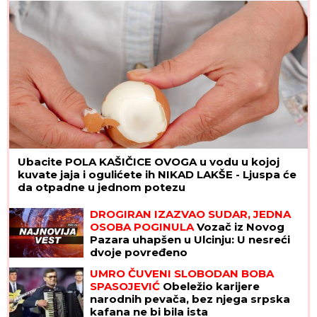
Ubacite POLA KAŠIČICE OVOGA u vodu u kojoj
kuvate jaja i ogulićete ih NIKAD LAKŠE - Ljuspa će
da otpadne u jednom potezu
DROGIRAN IZAZVAO SUDAR, JEDNA
OSOBA POGINULA
Vozač iz Novog
Pazara uhapšen u Ulcinju: U nesreći
dvoje povređeno
UMRO ČUVENI SLOBODAN BOBA
SPASOJEVIĆ
Obeležio karijere
narodnih pevača, bez njega srpska
kafana ne bi bila ista