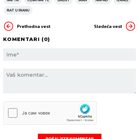
NAFTA
CENA NAFTE
BRENT
IRAN
NAPAD
IZRAEL
RAT U IRANU
Prethodna vest
Sledeća vest
KOMENTARI (
0
)
POŠALJITE KOMENTAR