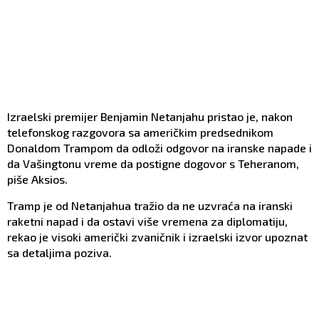
Izraelski premijer Benjamin Netanjahu pristao je, nakon
telefonskog razgovora sa američkim predsednikom
Donaldom Trampom da odloži odgovor na iranske napade i
da Vašingtonu vreme da postigne dogovor s Teheranom,
piše Aksios.
Tramp je od Netanjahua tražio da ne uzvraća na iranski
raketni napad i da ostavi više vremena za diplomatiju,
rekao je visoki američki zvaničnik i izraelski izvor upoznat
sa detaljima poziva.