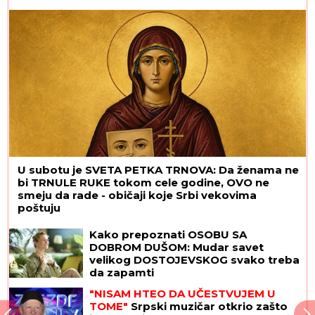
U subotu je SVETA PETKA TRNOVA: Da ženama ne
bi TRNULE RUKE tokom cele godine, OVO ne
smeju da rade - običaji koje Srbi vekovima
poštuju
Kako prepoznati OSOBU SA
DOBROM DUŠOM: Mudar savet
velikog DOSTOJEVSKOG svako treba
da zapamti
"NISAM HTEO DA UČESTVUJEM U
TOME"
Srpski muzičar otkrio zašto