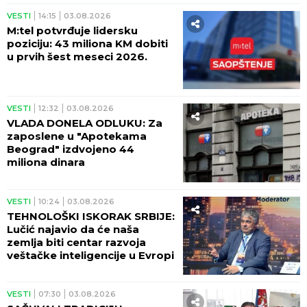
VESTI
14:15
03.08.2026
M:tel potvrđuje lidersku
poziciju: 43 miliona KM dobiti
u prvih šest meseci 2026.
VESTI
12:32
03.08.2026
VLADA DONELA ODLUKU: Za
zaposlene u "Apotekama
Beograd" izdvojeno 44
miliona dinara
VESTI
10:24
03.08.2026
TEHNOLOŠKI ISKORAK SRBIJE:
Lučić najavio da će naša
zemlja biti centar razvoja
veštačke inteligencije u Evropi
VESTI
07:30
03.08.2026