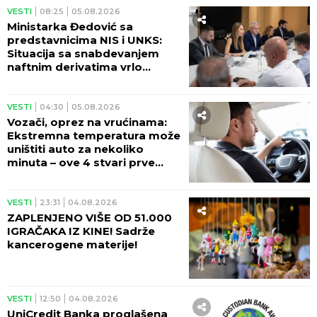
VESTI
08:25
05.08.2026
Ministarka Đedović sa
predstavnicima NIS i UNKS:
Situacija sa snabdevanjem
naftnim derivatima vrlo
izazovna
VESTI
04:30
05.08.2026
Vozači, oprez na vrućinama:
Ekstremna temperatura može
uništiti auto za nekoliko
minuta – ove 4 stvari prve
stradaju
VESTI
23:31
04.08.2026
ZAPLENJENO VIŠE OD 51.000
IGRAČAKA IZ KINE! Sadrže
kancerogene materije!
VESTI
12:50
04.08.2026
UniCredit Banka proglašena