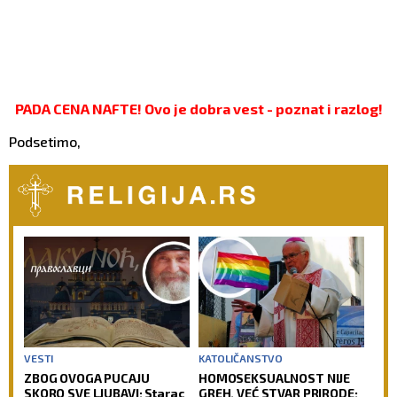
PADA CENA NAFTE! Ovo je dobra vest - poznat i razlog!
Podsetimo,
VESTI
KATOLIČANSTVO
ZBOG OVOGA PUCAJU
HOMOSEKSUALNOST NIJE
SKORO SVE LJUBAVI: Starac
GREH, VEĆ STVAR PRIRODE: