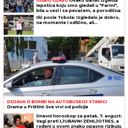
GUBIO GLAVU
Ovako danas izgleda
lepotica koju smo gledali u "Farmi",
bila u vezi i sa pevačem, a porodična
tragedija ju je slomila
Ilić posle Tobola: Izgledalo je dobro,
na momente i odlično, ali...
DOJAVA O BOMBI NA AUTOBUSKOJ STANICI
Drama u Prištini: Sve vrvi od policije
Dnevni horoskop za petak, 7. avgust:
Vagi preti LJUBAVNI ZEMLJOTRES, a
rođeni u ovom znaku opasno rizikuju