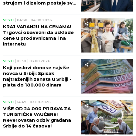
strujom i dizelom postaje sve
ozbiljnija
VESTI
04:30
04.08.2026
KRAJ VARANJU NA CENAMA!
Trgovci obavezni da usklade
cene u prodavnicama i na
internetu
VESTI
18:30
03.08.2026
Koji poslovi donose najviše
novca u Srbiji: Spisak
najtraženijih zanata u Srbiji -
plata do 180.000 dinara
VESTI
14:49
03.08.2026
VIŠE OD 24.000 PRIJAVA ZA
TURISTIČKE VAUČERE!
Neverovatan odziv građana
Srbije do 14 časova!