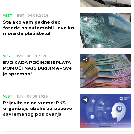
Vitezijem - SJAJNE VESTI!
VESTI
15:51
06.08.2026
Šta ako vam padne deo
fasade na automobil - evo ko
mora da plati štetu!
VESTI
15:11
06.08.2026
EVO KADA POČINJE ISPLATA
POMOĆI NAJSTARIJIMA - Sve
je spremno!
VESTI
11:18
06.08.2026
Prijavite se na vreme: PKS
organizuje obuke za izazove
savremenog poslovanja