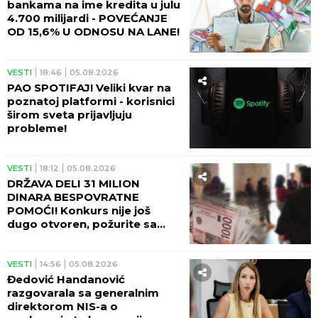
bankama na ime kredita u julu
4.700 milijardi - POVEĆANJE
OD 15,6% U ODNOSU NA LANE!
VESTI
18:46
05.08.2026
PAO SPOTIFAJ! Veliki kvar na
poznatoj platformi - korisnici
širom sveta prijavljuju
probleme!
VESTI
18:12
05.08.2026
DRŽAVA DELI 31 MILION
DINARA BESPOVRATNE
POMOĆI! Konkurs nije još
dugo otvoren, požurite sa
prijavom!
VESTI
14:56
05.08.2026
Đedović Handanović
razgovarala sa generalnim
direktorom NIS-a o