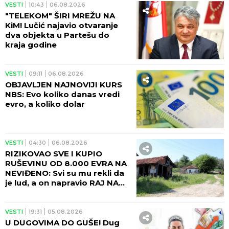
VESTI
10:43
06.08.2026
"TELEKOM" ŠIRI MREŽU NA
KiM! Lučić najavio otvaranje
dva objekta u Partešu do
kraja godine
VESTI
09:11
06.08.2026
OBJAVLJEN NAJNOVIJI KURS
NBS: Evo koliko danas vredi
evro, a koliko dolar
VESTI
04:30
06.08.2026
RIZIKOVAO SVE I KUPIO
RUŠEVINU OD 8.000 EVRA NA
NEVIĐENO: Svi su mu rekli da
je lud, a on napravio RAJ NA
ZEMLJI!
VESTI
19:31
05.08.2026
U DUGOVIMA DO GUŠE! Dug