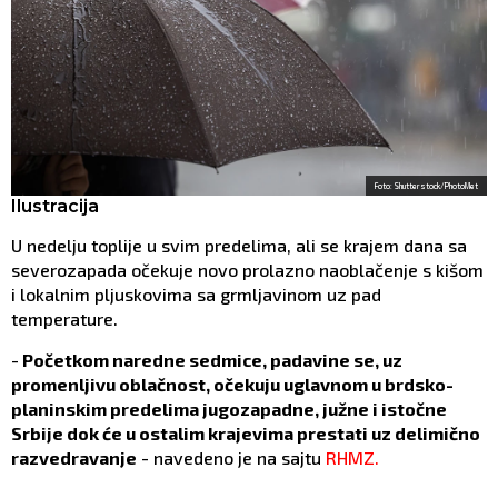
Foto: Shutterstock/PhotoMet
Ilustracija
U nedelјu toplije u svim predelima, ali se krajem dana sa
severozapada očekuje novo prolazno naoblačenje s kišom
i lokalnim plјuskovima sa grmlјavinom uz pad
temperature.
-
Početkom naredne sedmice, padavine se, uz
promenlјivu oblačnost, očekuju uglavnom u brdsko-
planinskim predelima jugozapadne, južne i istočne
Srbije dok će u ostalim krajevima prestati uz delimično
razvedravanje
- navedeno je na sajtu
RHMZ.