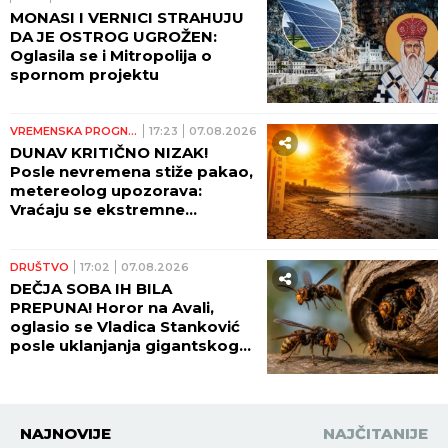
MONASI I VERNICI STRAHUJU
DA JE OSTROG UGROŽEN:
Oglasila se i Mitropolija o
spornom projektu
VREMENSKA PROGNOZA
17:23
07.08.2026
DUNAV KRITIČNO NIZAK!
Posle nevremena stiže pakao,
metereolog upozorava:
Vraćaju se ekstremne
temperature, raste opasnost
od požara
DRUŠTVO
17:02
07.08.2026
DEČJA SOBA IH BILA
PREPUNA! Horor na Avali,
oglasio se Vladica Stanković
posle uklanjanja gigantskog
gnezda stršljenova: "DA
VIDITE OVO LUDILO"! (VIDEO)
NAJNOVIJE
NAJČITANIJE