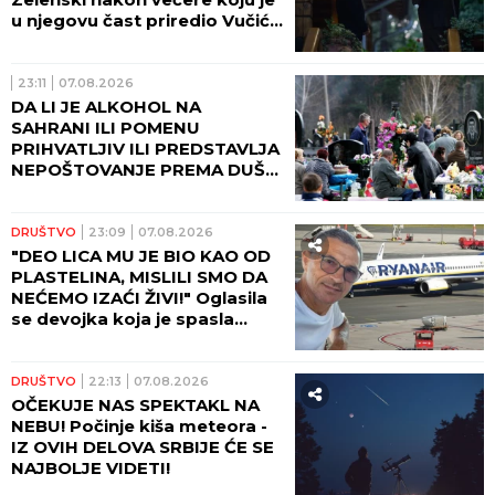
u njegovu čast priredio Vučić!
(FOTO)
23:11
07.08.2026
DA LI JE ALKOHOL NA
SAHRANI ILI POMENU
PRIHVATLJIV ILI PREDSTAVLJA
NEPOŠTOVANJE PREMA DUŠI
POKOJNIKA: Crkva ima jasan
odgovor na ovu dilemu
DRUŠTVO
23:09
07.08.2026
"DEO LICA MU JE BIO KAO OD
PLASTELINA, MISLILI SMO DA
NEĆEMO IZAĆI ŽIVI!" Oglasila
se devojka koja je spasla
Ljubišu na letu Rajanera:
"Odjednom se čuo PRASAK!"
DRUŠTVO
22:13
07.08.2026
OČEKUJE NAS SPEKTAKL NA
NEBU! Počinje kiša meteora -
IZ OVIH DELOVA SRBIJE ĆE SE
NAJBOLJE VIDETI!