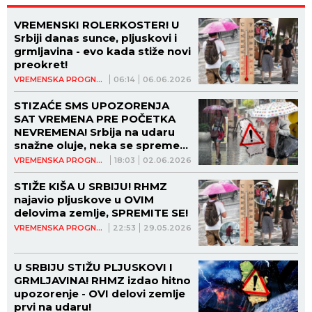
VREMENSKI ROLERKOSTER! U
Srbiji danas sunce, pljuskovi i
grmljavina - evo kada stiže novi
preokret!
VREMENSKA PROGNOZA
06:14
06.06.2026
STIZAĆE SMS UPOZORENJA
SAT VREMENA PRE POČETKA
NEVREMENA! Srbija na udaru
snažne oluje, neka se spreme
OVI delovi zemlje!
VREMENSKA PROGNOZA
18:03
02.06.2026
STIŽE KIŠA U SRBIJU! RHMZ
najavio pljuskove u OVIM
delovima zemlje, SPREMITE SE!
VREMENSKA PROGNOZA
22:53
29.05.2026
U SRBIJU STIŽU PLJUSKOVI I
GRMLJAVINA! RHMZ izdao hitno
upozorenje - OVI delovi zemlje
prvi na udaru!