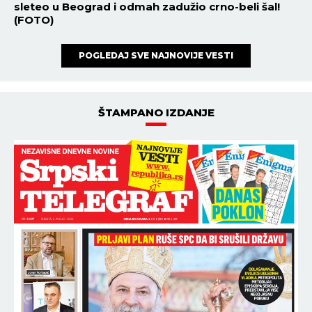
sleteo u Beograd i odmah zadužio crno-beli šal!
(FOTO)
POGLEDAJ SVE NAJNOVIJE VESTI
ŠTAMPANO IZDANJE