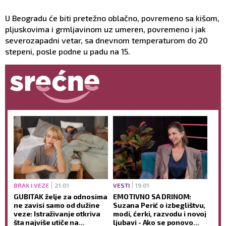
U Beogradu će biti pretežno oblačno, povremeno sa kišom,
pljuskovima i grmljavinom uz umeren, povremeno i jak
severozapadni vetar, sa dnevnom temperaturom do 20
stepeni, posle podne u padu na 15.
BRAK I VEZE
21:01
VESTI
19:01
GUBITAK želje za odnosima
EMOTIVNO SA DRINOM:
ne zavisi samo od dužine
Suzana Perić o izbeglištvu,
veze: Istraživanje otkriva
modi, ćerki, razvodu i novoj
šta najviše utiče na
ljubavi - Ako se ponovo