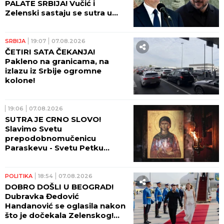
PALATE SRBIJA! Vučić i
Zelenski sastaju se sutra u
10.45! (FOTO, VIDEO)
SRBIJA
19:07
07.08.2026
ČETIRI SATA ČEKANJA!
Pakleno na granicama, na
izlazu iz Srbije ogromne
kolone!
19:06
07.08.2026
SUTRA JE CRNO SLOVO!
Slavimo Svetu
prepodobnomučenicu
Paraskevu - Svetu Petku
Rimljanku
POLITIKA
18:54
07.08.2026
DOBRO DOŠLI U BEOGRAD!
Dubravka Đedović
Handanović se oglasila nakon
što je dočekala Zelenskog!