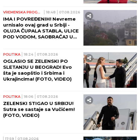
(FOTO, VIDEO)
VREMENSKA PROGNOZA
18:48
07.08.2026
IMA I POVREĐENIH! Nevreme
urnisalo ovaj grad u Srbiji -
OLUJA ČUPALA STABLA, ULICE
POD VODOM, SAOBRAĆAJ U
KOLAPSU!
POLITIKA
18:24
07.08.2026
OGLASIO SE ZELENSKI PO
SLETANJU U BEOGRAD! Evo
šta je saopštio i Srbima i
Ukrajincima! (FOTO, VIDEO)
POLITIKA
18:06
07.08.2026
ZELENSKI STIGAO U SRBIJU!
Sutra se sastaje sa Vučićem!
(FOTO, VIDEO)
17:59
07.08.2026