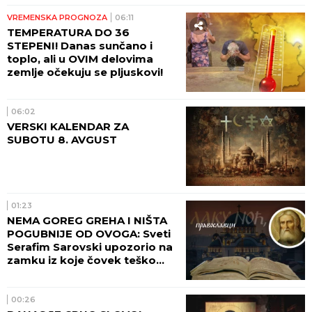
VREMENSKA PROGNOZA
06:11
TEMPERATURA DO 36
STEPENI! Danas sunčano i
toplo, ali u OVIM delovima
zemlje očekuju se pljuskovi!
06:02
VERSKI KALENDAR ZA
SUBOTU 8. AVGUST
01:23
NEMA GOREG GREHA I NIŠTA
POGUBNIJE OD OVOGA: Sveti
Serafim Sarovski upozorio na
zamku iz koje čovek teško
pronalazi izlaz
00:26