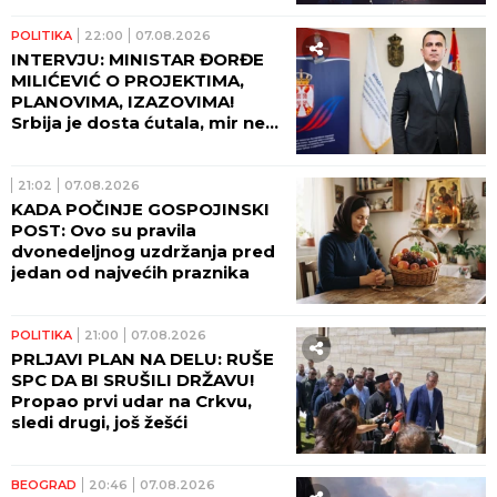
POLITIKA
22:00
07.08.2026
INTERVJU: MINISTAR ĐORĐE
MILIĆEVIĆ O PROJEKTIMA,
PLANOVIMA, IZAZOVIMA!
Srbija je dosta ćutala, mir ne
može da počiva na zaboravu!
21:02
07.08.2026
KADA POČINJE GOSPOJINSKI
POST: Ovo su pravila
dvonedeljnog uzdržanja pred
jedan od najvećih praznika
POLITIKA
21:00
07.08.2026
PRLJAVI PLAN NA DELU: RUŠE
SPC DA BI SRUŠILI DRŽAVU!
Propao prvi udar na Crkvu,
sledi drugi, još žešći
BEOGRAD
20:46
07.08.2026