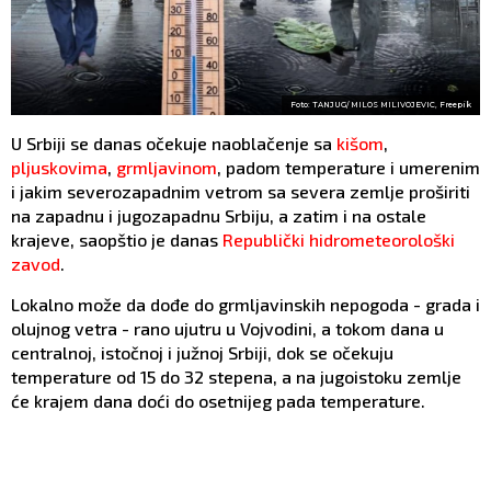
Foto: TANJUG/ MILOS MILIVOJEVIC, Freepik
U Srbiji se danas očekuje naoblačenje sa
kišom
,
pljuskovima
,
grmljavinom
, padom temperature i umerenim
i jakim severozapadnim vetrom sa severa zemlje proširiti
na zapadnu i jugozapadnu Srbiju, a zatim i na ostale
krajeve, saopštio je danas
Republički hidrometeorološki
zavod
.
Lokalno može da dođe do grmljavinskih nepogoda - grada i
olujnog vetra - rano ujutru u Vojvodini, a tokom dana u
centralnoj, istočnoj i južnoj Srbiji, dok se očekuju
temperature od 15 do 32 stepena, a na jugoistoku zemlje
će krajem dana doći do osetnijeg pada temperature.