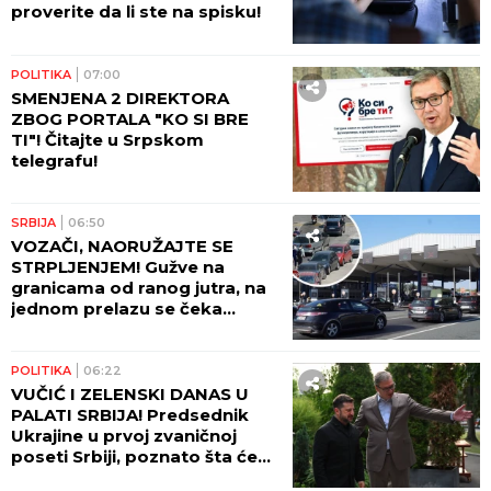
proverite da li ste na spisku!
POLITIKA
07:00
SMENJENA 2 DIREKTORA
ZBOG PORTALA "KO SI BRE
TI"! Čitajte u Srpskom
telegrafu!
SRBIJA
06:50
VOZAČI, NAORUŽAJTE SE
STRPLJENJEM! Gužve na
granicama od ranog jutra, na
jednom prelazu se čeka
ČETIRI SATA! AMSS upozorava
na dodatni problem!
POLITIKA
06:22
VUČIĆ I ZELENSKI DANAS U
PALATI SRBIJA! Predsednik
Ukrajine u prvoj zvaničnoj
poseti Srbiji, poznato šta će
biti glavne teme razgovora!