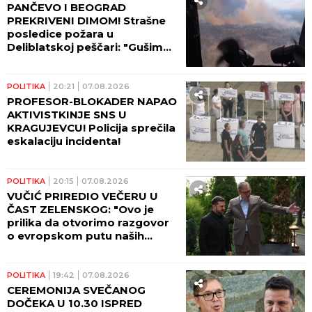
PANČEVO I BEOGRAD
PREKRIVENI DIMOM! Strašne
posledice požara u
Deliblatskoj peščari: "Gušimo
se!"
POLITIKA
20:21
07.08.2026
PROFESOR-BLOKADER NAPAO
AKTIVISTKINJE SNS U
KRAGUJEVCU! Policija sprečila
eskalaciju incidenta!
POLITIKA
20:15
07.08.2026
VUČIĆ PRIREDIO VEČERU U
ČAST ZELENSKOG: "Ovo je
prilika da otvorimo razgovor
o evropskom putu naših
zemalja!" (FOTO)
POLITIKA
19:42
07.08.2026
CEREMONIJA SVEČANOG
DOČEKA U 10.30 ISPRED