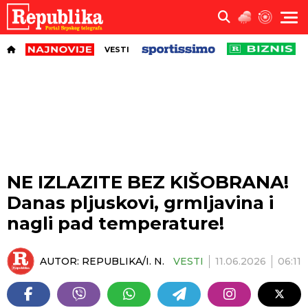
VESTI
NE IZLAZITE BEZ KIŠOBRANA!
Danas pljuskovi, grmljavina i
nagli pad temperature!
AUTOR:
REPUBLIKA/I. N.
VESTI
11.06.2026
06:11