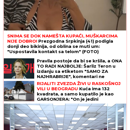
SNIMA SE DOK NAMEŠTA KUPAĆI, MUŠKARCIMA
NIJE DOBRO!
Prezgodna Srpkinja (41) podigla
donji deo bikinija, od oblina se muti um:
"Uspostavila kontakt sa telom" (FOTO)
Pravila postoje da bi se kršila, a ONA
TO RADI NAJBOLJE: Šarliz Teron u
izdanju sa etiketom "SAMO ZA
NAJHRABRIJE", komentari ne
prestaju da pljušte
RIJALITI ZVEZDA ŽIVI U RASKOŠNOJ
VILI U BEOGRADU
Kuća ima 132
kvadrata, a samo kupatilo je kao
GARSONJERA: "On je jedini
naslednik"