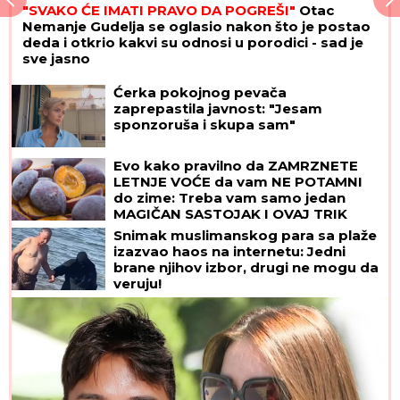
"SVAKO ĆE IMATI PRAVO DA POGREŠI"
Otac
Nemanje Gudelja se oglasio nakon što je postao
deda i otkrio kakvi su odnosi u porodici - sad je
sve jasno
Ćerka pokojnog pevača
zaprepastila javnost: "Jesam
sponzoruša i skupa sam"
Evo kako pravilno da ZAMRZNETE
LETNJE VOĆE da vam NE POTAMNI
do zime: Treba vam samo jedan
MAGIČAN SASTOJAK I OVAJ TRIK
Snimak muslimanskog para sa plaže
izazvao haos na internetu: Jedni
brane njihov izbor, drugi ne mogu da
veruju!