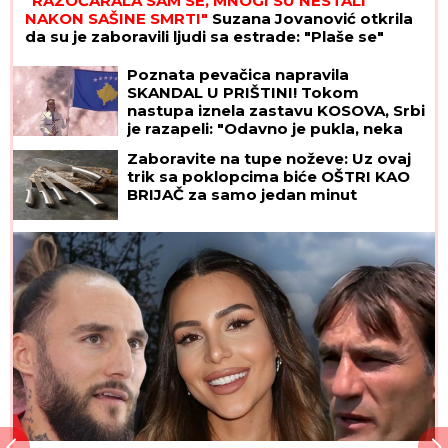
"RAZOČARALA SAM SE, MNOGI SU NESTALI
NAKON SAŠINE SMRTI"
Suzana Jovanović otkrila
da su je zaboravili ljudi sa estrade: "Plaše se"
Poznata pevačica napravila
SKANDAL U PRIŠTINI! Tokom
nastupa iznela zastavu KOSOVA, Srbi
je razapeli: "Odavno je pukla, neka
pročita neku knjigu iz istorije o
Zaboravite na tupe noževe: Uz ovaj
teritoriji koju posećuje"
trik sa poklopcima biće OŠTRI KAO
BRIJAČ za samo jedan minut