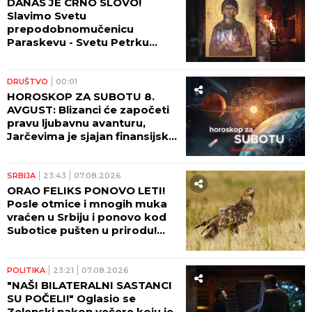
DANAS JE CRNO SLOVO!
Slavimo Svetu
prepodobnomučenicu
Paraskevu - Svetu Petrku
Rimljanku
DRUŠTVO
00:01
HOROSKOP ZA SUBOTU 8.
AVGUST: Blizanci će započeti
pravu ljubavnu avanturu,
Jarčevima je sjajan finansijski
period!
SRBIJA
23:43
07.08.2026
ORAO FELIKS PONOVO LETI!
Posle otmice i mnogih muka
vraćen u Srbiju i ponovo kod
Subotice pušten u prirodu!
(FOTO)
POLITIKA
23:21
07.08.2026
"NAŠI BILATERALNI SASTANCI
SU POČELI!" Oglasio se
Zelenski nakon večere koju je