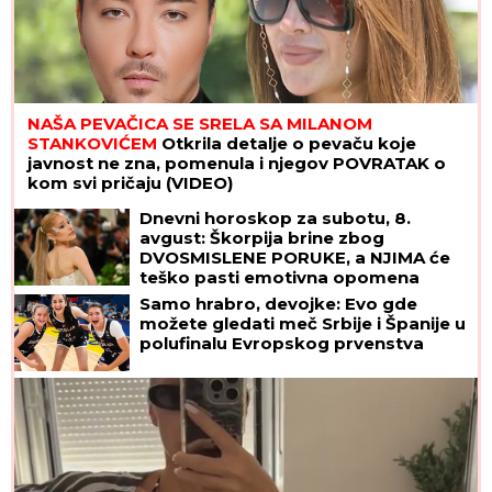
NAŠA PEVAČICA SE SRELA SA MILANOM
STANKOVIĆEM
Otkrila detalje o pevaču koje
javnost ne zna, pomenula i njegov POVRATAK o
kom svi pričaju (VIDEO)
Dnevni horoskop za subotu, 8.
avgust: Škorpija brine zbog
DVOSMISLENE PORUKE, a NJIMA će
teško pasti emotivna opomena
Samo hrabro, devojke: Evo gde
možete gledati meč Srbije i Španije u
polufinalu Evropskog prvenstva