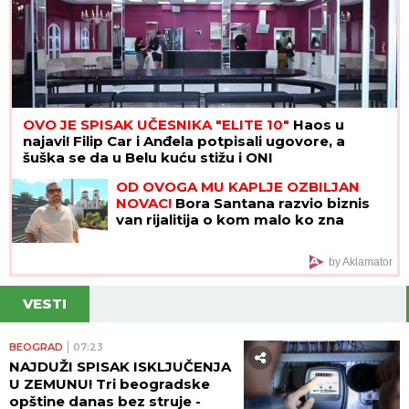
OVO JE SPISAK UČESNIKA "ELITE 10"
Haos u
najavi! Filip Car i Anđela potpisali ugovore, a
šuška se da u Belu kuću stižu i ONI
OD OVOGA MU KAPLJE OZBILJAN
NOVAC!
Bora Santana razvio biznis
van rijalitija o kom malo ko zna
by Aklamator
VESTI
BEOGRAD
07:23
NAJDUŽI SPISAK ISKLJUČENJA
U ZEMUNU! Tri beogradske
opštine danas bez struje -