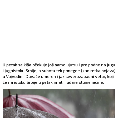
U petak se kiša očekuje još samo ujutru i pre podne na jugu
i jugoistoku Srbije, a subotu tek ponegde (kao retka pojava)
u Vojvodini. Duvaće umeren i jak severozapadni vetar, koji
će na istoku Srbije u petak imati i udare olujne jačine.