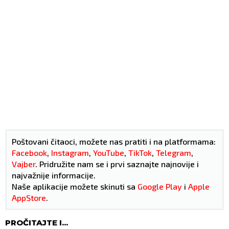
Poštovani čitaoci, možete nas pratiti i na platformama:
Facebook
,
Instagram
,
YouTube
,
TikTok
,
Telegram
,
Vajber
. Pridružite nam se i prvi saznajte najnovije i
najvažnije informacije.
Naše aplikacije možete skinuti sa
Google Play
i
Apple
AppStore
.
PROČITAJTE I...