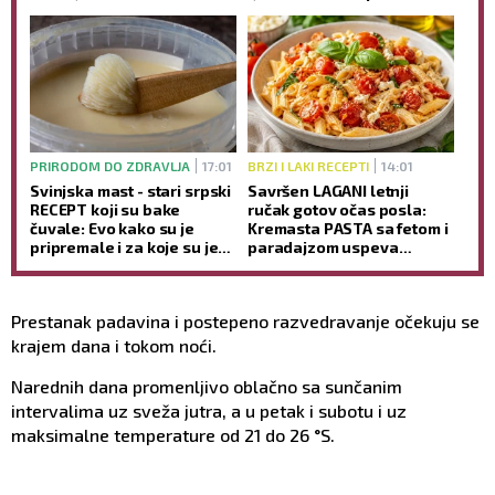
INTIMNOST partnera
udam, promeniću prezime
(VIDEO)
PRIRODOM DO ZDRAVLJA
17:01
BRZI I LAKI RECEPTI
14:01
Svinjska mast - stari srpski
Savršen LAGANI letnji
RECEPT koji su bake
ručak gotov očas posla:
čuvale: Evo kako su je
Kremasta PASTA sa fetom i
pripremale i za koje su je
paradajzom uspeva
TEGOBE koristile
svakome
Prestanak padavina i postepeno razvedravanje očekuju se
krajem dana i tokom noći.
Narednih dana promenlјivo oblačno sa sunčanim
intervalima uz sveža jutra, a u petak i subotu i uz
maksimalne temperature od 21 do 26 °S.