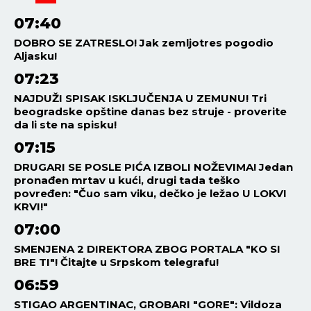
07:40
DOBRO SE ZATRESLO! Jak zemljotres pogodio
Aljasku!
07:23
NAJDUŽI SPISAK ISKLJUČENJA U ZEMUNU! Tri
beogradske opštine danas bez struje - proverite
da li ste na spisku!
07:15
DRUGARI SE POSLE PIĆA IZBOLI NOŽEVIMA! Jedan
pronađen mrtav u kući, drugi tada teško
povređen: "Čuo sam viku, dečko je ležao U LOKVI
KRVI!"
07:00
SMENJENA 2 DIREKTORA ZBOG PORTALA "KO SI
BRE TI"! Čitajte u Srpskom telegrafu!
06:59
STIGAO ARGENTINAC, GROBARI "GORE": Vildoza