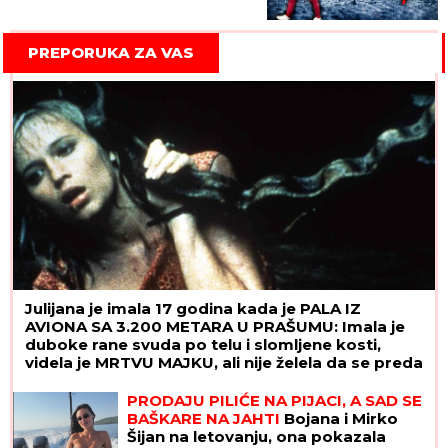
PREPORUKA ZA VAS
Julijana je imala 17 godina kada je PALA IZ
AVIONA SA 3.200 METARA U PRAŠUMU: Imala je
duboke rane svuda po telu i slomljene kosti,
videla je MRTVU MAJKU, ali nije želela da se preda
PRODAJU PILIĆE NA PIJACI, A SAD SE
BAŠKARE NA JAHTI
Bojana i Mirko
Šijan na letovanju, ona pokazala