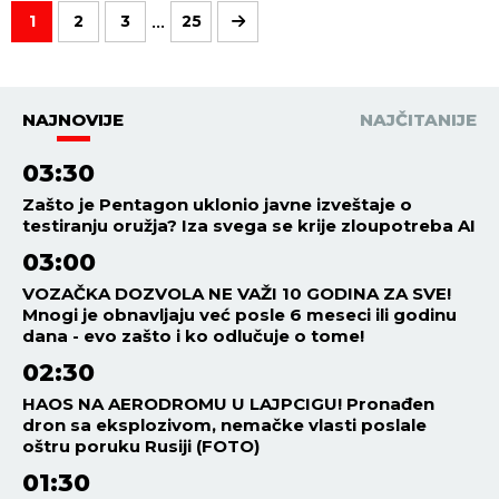
...
1
2
3
25
NAJNOVIJE
NAJČITANIJE
03:30
Zašto je Pentagon uklonio javne izveštaje o
testiranju oružja? Iza svega se krije zloupotreba AI
03:00
VOZAČKA DOZVOLA NE VAŽI 10 GODINA ZA SVE!
Mnogi je obnavljaju već posle 6 meseci ili godinu
dana - evo zašto i ko odlučuje o tome!
02:30
HAOS NA AERODROMU U LAJPCIGU! Pronađen
dron sa eksplozivom, nemačke vlasti poslale
oštru poruku Rusiji (FOTO)
01:30