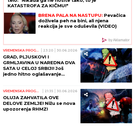
telo: "Nikada ga ne nosite tako, to je
KATASTROFA ZA KIČMU!"
BRENA PALA NA NASTUPU:
Pevačica
doživela peh na bini, ali njena
reakcija je sve oduševila (VIDEO)
by Aklamator
VREMENSKA PROGNOZA
23:20
30.06.2026
GRAD, PLJUSKOVI I
GRMLJAVINA U NAREDNA DVA
SATA U CELOJ SRBIJI! Još
jedno hitno oglašavanje
RHMZ: Spremite se, pada i
temperatura!
VREMENSKA PROGNOZA
21:35
30.06.2026
OLUJA ZAHVATILA OVE
DELOVE ZEMLJE! Nižu se nova
upozorenja RHMZ!