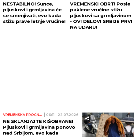
NESTABILNO! Sunce,
VREMENSKI OBRT! Posle
pljuskovi i grmljavina će
paklene vrućine stižu
se smenjivati, evo kada
pljuskovi sa grmljavinom
stižu prave letnje vrućine!
- OVI DELOVI SRBIJE PRVI
NA UDARU!
VREMENSKA PROGNOZA
06:11
22.07.2026
NE SKLANJAJTE KIŠOBRANE!
Pljuskovi i grmljavina ponovo
nad Srbijom, evo kada