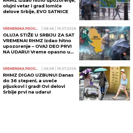
RHMZ izdao hitno upozorenje,
olujni vetar i grad lomiće
delove Srbije, EVO SATNICE
VREMENSKA PROGNOZA
08:46
19.07.2026
OLUJA STIŽE U SRBIJU ZA SAT
VREMENA! RHMZ izdao hitno
upozorenje – OVAJ DEO PRVI
NA UDARU! Vreme opasno u
celoj zemlji, MUP apelovao na
građane! (FOTO)
VREMENSKA PROGNOZA
06:08
19.07.2026
RHMZ DIGAO UZBUNU! Danas
do 36 stepeni, a uveče
pljuskovi i grad! Ovi delovi
Srbije prvi na udaru!