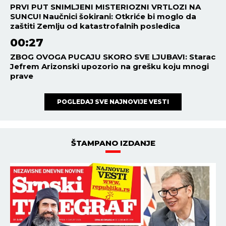
PRVI PUT SNIMLJENI MISTERIOZNI VRTLOZI NA
SUNCU! Naučnici šokirani: Otkriće bi moglo da
zaštiti Zemlju od katastrofalnih posledica
00:27
ZBOG OVOGA PUCAJU SKORO SVE LJUBAVI: Starac
Jefrem Arizonski upozorio na grešku koju mnogi
prave
POGLEDAJ SVE NAJNOVIJE VESTI
ŠTAMPANO IZDANJE