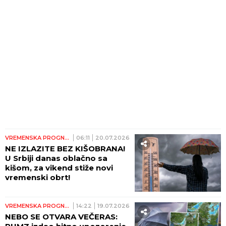
PRED SOBOM! (FOTO)
VREMENSKA PROGNOZA
06:11
20.07.2026
NE IZLAZITE BEZ KIŠOBRANA!
U Srbiji danas oblačno sa
kišom, za vikend stiže novi
vremenski obrt!
VREMENSKA PROGNOZA
14:22
19.07.2026
NEBO SE OTVARA VEČERAS: