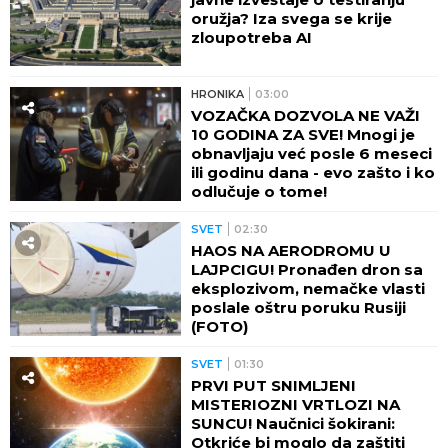
oružja? Iza svega se krije
zloupotreba AI
HRONIKA
03:00
VOZAČKA DOZVOLA NE VAŽI
10 GODINA ZA SVE! Mnogi je
obnavljaju već posle 6 meseci
ili godinu dana - evo zašto i ko
odlučuje o tome!
SVET
02:30
HAOS NA AERODROMU U
LAJPCIGU! Pronađen dron sa
eksplozivom, nemačke vlasti
poslale oštru poruku Rusiji
(FOTO)
SVET
01:30
PRVI PUT SNIMLJENI
MISTERIOZNI VRTLOZI NA
SUNCU! Naučnici šokirani:
Otkriće bi moglo da zaštiti