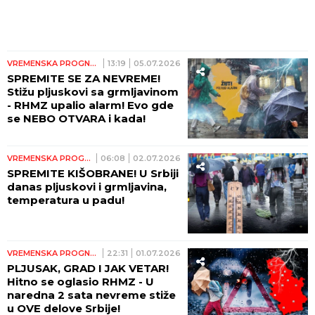
VREMENSKA PROGNOZA
13:19
05.07.2026
SPREMITE SE ZA NEVREME!
Stižu pljuskovi sa grmljavinom
- RHMZ upalio alarm! Evo gde
se NEBO OTVARA i kada!
VREMENSKA PROGNOZA
06:08
02.07.2026
SPREMITE KIŠOBRANE! U Srbiji
danas pljuskovi i grmljavina,
temperatura u padu!
VREMENSKA PROGNOZA
22:31
01.07.2026
PLJUSAK, GRAD I JAK VETAR!
Hitno se oglasio RHMZ - U
naredna 2 sata nevreme stiže
u OVE delove Srbije!