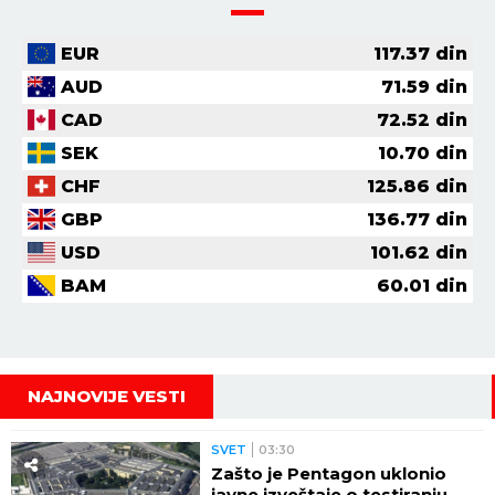
EUR
117.37
din
AUD
71.59
din
CAD
72.52
din
SEK
10.70
din
CHF
125.86
din
GBP
136.77
din
USD
101.62
din
BAM
60.01
din
NAJNOVIJE VESTI
SVET
03:30
Zašto je Pentagon uklonio
javne izveštaje o testiranju