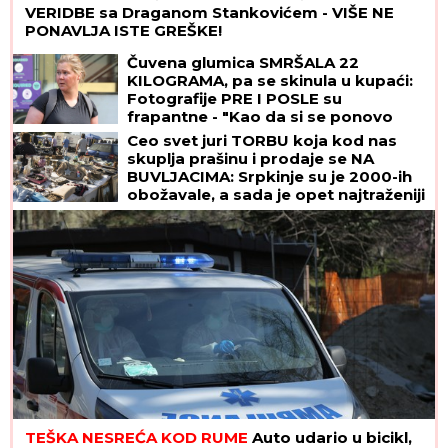
VERIDBE sa Draganom Stankovićem - VIŠE NE
PONAVLJA ISTE GREŠKE!
Čuvena glumica SMRŠALA 22
KILOGRAMA, pa se skinula u kupaći:
Fotografije PRE I POSLE su
frapantne - "Kao da si se ponovo
rodila"
Ceo svet juri TORBU koja kod nas
skuplja prašinu i prodaje se NA
BUVLJACIMA: Srpkinje su je 2000-ih
obožavale, a sada je opet najtraženiji
komad!
TEŠKA NESREĆA KOD RUME
Auto udario u bicikl,