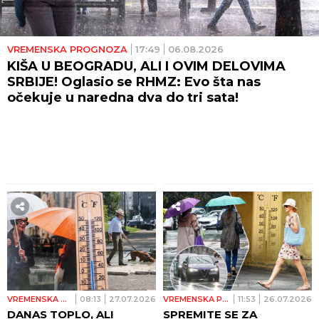
VREMENSKA PROGNOZA
17:49
06.08.2026
KIŠA U BEOGRADU, ALI I OVIM DELOVIMA
SRBIJE! Oglasio se RHMZ: Evo šta nas
očekuje u naredna dva do tri sata!
VREMENSKA PROGNOZA
08:13
27.07.2026
VREMENSKA PROGNOZA
11:53
26.07.2026
DANAS TOPLO, ALI
SPREMITE SE ZA