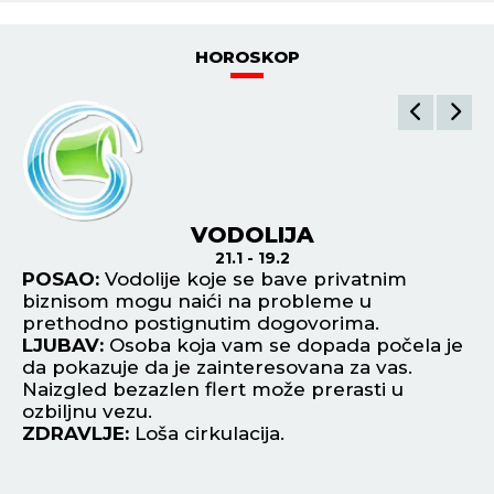
HOROSKOP
VODOLIJA
21.1 - 19.2
POSAO:
Vodolije koje se bave privatnim
P
biznisom mogu naići na probleme u
os
prethodno postignutim dogovorima.
Pr
LJUBAV:
Osoba koja vam se dopada počela je
L
da pokazuje da je zainteresovana za vas.
po
Naizgled bezazlen flert može prerasti u
pr
ozbiljnu vezu.
Z
ZDRAVLJE:
Loša cirkulacija.