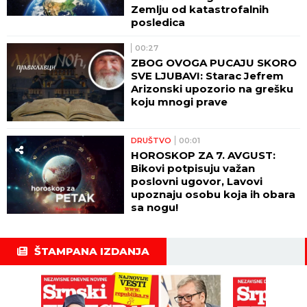
Zemlju od katastrofalnih
posledica
00:27
ZBOG OVOGA PUCAJU SKORO
SVE LJUBAVI: Starac Jefrem
Arizonski upozorio na grešku
koju mnogi prave
DRUŠTVO
00:01
HOROSKOP ZA 7. AVGUST:
Bikovi potpisuju važan
poslovni ugovor, Lavovi
upoznaju osobu koja ih obara
sa nogu!
ŠTAMPANA IZDANJA