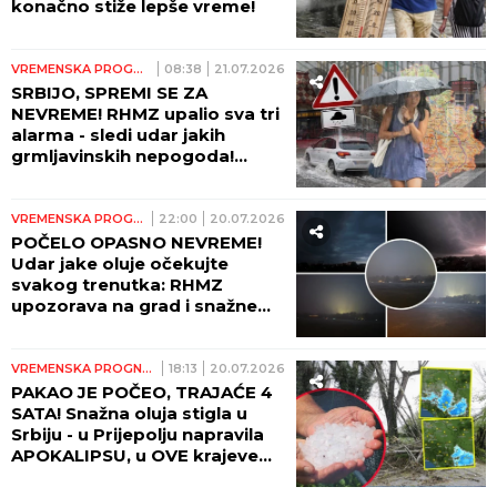
konačno stiže lepše vreme!
VREMENSKA PROGNOZA
08:38
21.07.2026
SRBIJO, SPREMI SE ZA
NEVREME! RHMZ upalio sva tri
alarma - sledi udar jakih
grmljavinskih nepogoda!
HITNA UPOZORENJA STIZAĆE
NA SVAKA DVA SATA!
VREMENSKA PROGNOZA
22:00
20.07.2026
POČELO OPASNO NEVREME!
Udar jake oluje očekujte
svakog trenutka: RHMZ
upozorava na grad i snažne
pljuskove - ni Beograd neće
biti pošteđen
VREMENSKA PROGNOZA
18:13
20.07.2026
PAKAO JE POČEO, TRAJAĆE 4
SATA! Snažna oluja stigla u
Srbiju - u Prijepolju napravila
APOKALIPSU, u OVE krajeve
tek dolazi! GRAD TUČE SVE