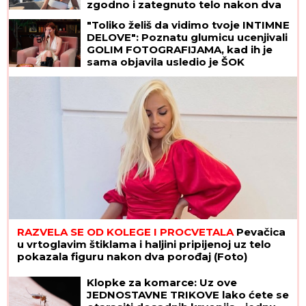
zgodno i zategnuto telo nakon dva
porođaja (FOTO)
"Toliko želiš da vidimo tvoje INTIMNE
DELOVE": Poznatu glumicu ucenjivali
GOLIM FOTOGRAFIJAMA, kad ih je
sama objavila usledio je ŠOK
RAZVELA SE OD KOLEGE I PROCVETALA
Pevačica
u vrtoglavim štiklama i haljini pripijenoj uz telo
pokazala figuru nakon dva porođaj (Foto)
Klopke za komarce: Uz ove
JEDNOSTAVNE TRIKOVE lako ćete se