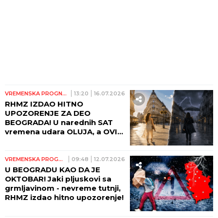
VREMENSKA PROGNOZA
13:20
16.07.2026
RHMZ IZDAO HITNO
UPOZORENJE ZA DEO
BEOGRADA! U narednih SAT
vremena udara OLUJA, a OVI
delovi Srbije su sledeći!
VREMENSKA PROGNOZA
09:48
12.07.2026
U BEOGRADU KAO DA JE
OKTOBAR! Jaki pljuskovi sa
grmljavinom - nevreme tutnji,
RHMZ izdao hitno upozorenje!