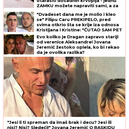
otarasiti dosadnih krvopija - jednu
ZAMKU možete napraviti sami, a za
drugu vam ne treba BAŠ NIŠTA
"Dvadeset dana me je molio i kleo
se" Filipu Caru PREKIPELO, pred
svima otkrio šta se krije iza odnosa
Kristijana i Kristine: "ĆUTAO SAM PET
GODINA"
Evo koliko je Dragan zapravo stariji
od verenice Aleksandre! Jovana
Jeremić žestoko oplela, ko bi rekao
da je ovolika razlika?
"Jesi li ti spreman da imaš brak i decu? Jesi ili
nisi? Nisi? Sledeći!" Jovana Jeremić O RASKIDU