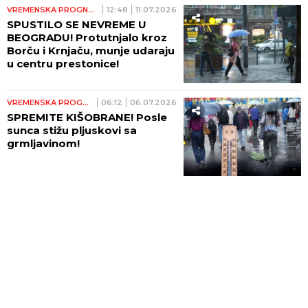
VREMENSKA PROGNOZA
12:48
11.07.2026
SPUSTILO SE NEVREME U
BEOGRADU! Protutnjalo kroz
Borču i Krnjaču, munje udaraju
u centru prestonice!
VREMENSKA PROGNOZA
06:12
06.07.2026
SPREMITE KIŠOBRANE! Posle
sunca stižu pljuskovi sa
grmljavinom!