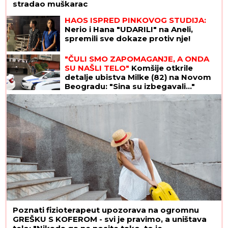
stradao muškarac
HAOS ISPRED PINKOVOG STUDIJA:
Nerio i Hana "UDARILI" na Aneli,
spremili sve dokaze protiv nje!
"ČULI SMO ZAPOMAGANJE, A ONDA
SU NAŠLI TELO"
Komšije otkrile
detalje ubistva Milke (82) na Novom
Beogradu: "Sina su izbegavali..."
Poznati fizioterapeut upozorava na ogromnu
GREŠKU S KOFEROM - svi je pravimo, a uništava