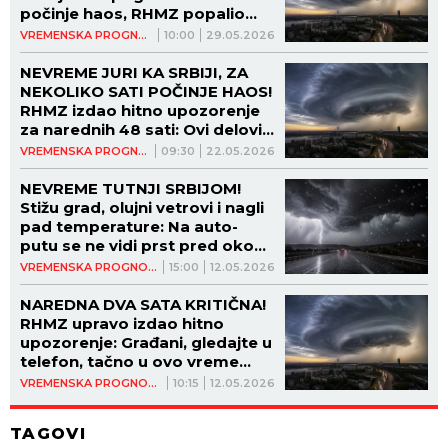
počinje haos, RHMZ popalio
sve alarme
VREMENSKA PROGNOZA
10:00
29.05.2026
NEVREME JURI KA SRBIJI, ZA
NEKOLIKO SATI POČINJE HAOS!
RHMZ izdao hitno upozorenje
za narednih 48 sati: Ovi delovi
zemlje biće na NAJVEĆEM
VREMENSKA PROGNOZA
09:30
22.05.2026
UDARU, nek se spremi i
Beograd
NEVREME TUTNJI SRBIJOM!
Stižu grad, olujni vetrovi i nagli
pad temperature: Na auto-
putu se ne vidi prst pred okom,
vozila stoje dok ne prođe haos
VREMENSKA PROGNOZA
15:00
12.05.2026
NAREDNA DVA SATA KRITIČNA!
RHMZ upravo izdao hitno
upozorenje: Građani, gledajte u
telefon, tačno u ovo vreme
kreću TRI NAJOPASNIJE
VREMENSKA PROGNOZA
10:15
12.05.2026
POJAVE
TAGOVI