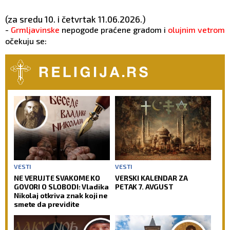
(za sredu 10. i četvrtak 11.06.2026.)
-
Grmlјavinske
nepogode praćene gradom i
olujnim vetrom
očekuju se:
VESTI
VESTI
NE VERUJTE SVAKOME KO
VERSKI KALENDAR ZA
GOVORI O SLOBODI: Vladika
PETAK 7. AVGUST
Nikolaj otkriva znak koji ne
smete da previdite