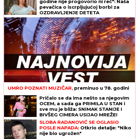
godine nije progovorio ni reč": Naša
pevačica o iscrpljujućoj borbi za
OZDRAVLJENJE DETETA
UMRO POZNATI MUZIČAR,
preminuo u 78. godini
Pričalo se da ima nešto sa njegovim
OCEM, a sada ga PRIMILA U STAN i
sve mu je bliža: SNIMAK STANIJE I
BIVŠEG CIMERA USIJAO MREŽE!
(VIDEO)
SLOBA RADANOVIĆ SE OGLASIO
POSLE NAPADA:
Otkrio detalje: "Niko
nije bio ugrožen"