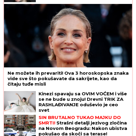
Ne možete ih prevariti! Ova 3 horoskopska znaka
vide sve što pokušavate da sakrijete, kao da
čitaju tuđe misli
Kinezi spavaju sa OVIM VOĆEM i više
se ne bude u znoju! Drevni TRIK ZA
RASHLAĐIVANJE oduševio je ceo
svet
SIN BRUTALNO TUKAO MAJKU DO
SMRTI!
Strašni detalji jezivog zločina
na Novom Beogradu: Nakon ubistva
pokušao da skoči sa terase!