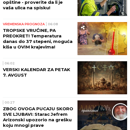
opštine - proverite da li je
vaša ulica na spisku!
VREMENSKA PROGNOZA
06:08
TROPSKE VRUĆINE, PA
PREOKRET! Temperatura
danas do 37 stepeni, moguća
kiša u OVIM krajevima!
06:02
VERSKI KALENDAR ZA PETAK
7. AVGUST
00:27
ZBOG OVOGA PUCAJU SKORO
SVE LJUBAVI: Starac Jefrem
Arizonski upozorio na grešku
koju mnogi prave