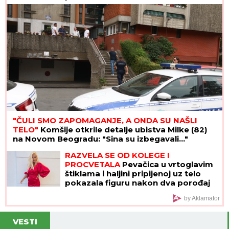
"ČULI SMO ZAPOMAGANJE, A ONDA SU NAŠLI
TELO"
Komšije otkrile detalje ubistva Milke (82)
na Novom Beogradu: "Sina su izbegavali..."
RAZVELA SE OD KOLEGE I
PROCVETALA
Pevačica u vrtoglavim
štiklama i haljini pripijenoj uz telo
pokazala figuru nakon dva porođaj
(Foto)
by Aklamator
VESTI