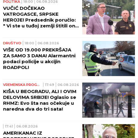
POLITIKA
18:00
06.08.2026
VUČIĆ DOČEKAO
VATROGASCE, SRPSKE
HEROJE! Predsednik poručio:
" Vi ste u tuđoj zemlji štitili ono
što pripada svima nama -
ljudski život!"
DRUŠTVO
18:00
06.08.2026
VIŠE OD 19.000 PREKRŠAJA
ZA SAMO 3 DANA! Alarmantni
podaci policije u akcijin
ROADPOL!
VREMENSKA PROGNOZA
17:49
06.08.2026
KIŠA U BEOGRADU, ALI I OVIM
DELOVIMA SRBIJE! Oglasio se
RHMZ: Evo šta nas očekuje u
naredna dva do tri sata!
17:41
06.08.2026
AMERIKANAC IZ