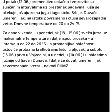
U petak (12.06.) promenlјivo oblačno i vetrovito sa
sunčanim intervalima uz prestanak padavina. Kiša se
očekuje još ujutro na jugu i jugoistoku Srbije. Duvaće
umeren i jak, na istoku povremeno i olujni severozapadni
vetar. Dnevne temperature od 20 do 24 °S.
Za dane vikenda i u ponedelјak (13 - 15.06.) sveža jutra uz
maksimalne temperature i dalјe ispod proseka - u
intervalu od 22 do 26 °S - a promenlјiva oblačnost
usloviće prolazno kratkotrajnu kišu ili plјusak, u subotu
(13.06.) prvo u Vojvodini, a u nedelјu (14.06.) i u oblastima
južnije od Save i Dunava. I dalјe će duvati umeren i jak
severozapadni vetar - navodi RHMZ.