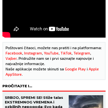
Poštovani čitaoci, možete nas pratiti i na platformama:
Facebook
,
Instagram
,
YouTube
,
TikTok
,
Telegram
,
Vajber
. Pridružite nam se i prvi saznajte najnovije i
najvažnije informacije.
Naše aplikacije možete skinuti sa
Google Play
i
Apple
AppStore
.
PROČITAJTE I...
SRBIJO, SPREMI SE! Stiže talas
EKSTREMNOG VREMENA i
ozbiljnih nepogoda: Evo kada