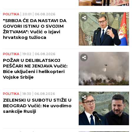
POLITIKA
20:01
06.08.2026
"SRBIJA ĆE DA NASTAVI DA
GOVORI ISTINU O SVOJIM
ŽRTVAMA": Vučić o izjavi
hrvatskog tužioca
POLITIKA
19:02
06.08.2026
POŽAR U DELIBLATSKOJ
PEŠČARI NE JENJAVA Vučić:
Biće uključeni i helikopteri
Vojske Srbije
POLITIKA
18:30
06.08.2026
ZELENSKI U SUBOTU STIŽE U
BEOGRAD Vučić: Ne uvodimo
sankcije Rusiji