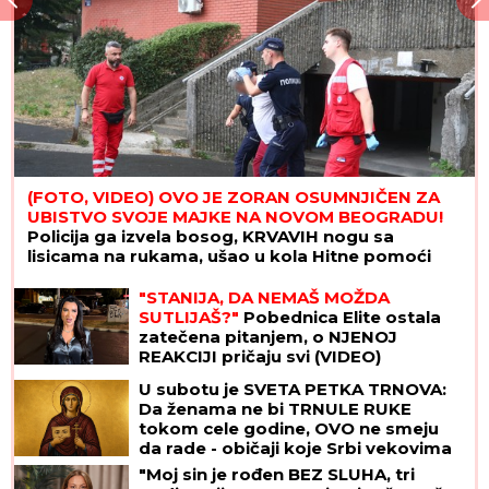
(FOTO, VIDEO) OVO JE ZORAN OSUMNJIČEN ZA
UBISTVO SVOJE MAJKE NA NOVOM BEOGRADU!
Policija ga izvela bosog, KRVAVIH nogu sa
lisicama na rukama, ušao u kola Hitne pomoći
"STANIJA, DA NEMAŠ MOŽDA
SUTLIJAŠ?"
Pobednica Elite ostala
zatečena pitanjem, o NJENOJ
REAKCIJI pričaju svi (VIDEO)
U subotu je SVETA PETKA TRNOVA:
Da ženama ne bi TRNULE RUKE
tokom cele godine, OVO ne smeju
da rade - običaji koje Srbi vekovima
poštuju
"Moj sin je rođen BEZ SLUHA, tri