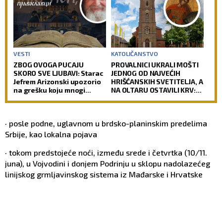
VESTI
KATOLIČANSTVO
ZBOG OVOGA PUCAJU
PROVALNICI UKRALI MOŠTI
SKORO SVE LJUBAVI: Starac
JEDNOG OD NAJVEĆIH
Jefrem Arizonski upozorio
HRIŠĆANSKIH SVETITELJA, A
na grešku koju mnogi
NA OLTARU OSTAVILI KRV:
prave
Vernici u šoku, policija
traga za počiniocima
· posle podne, uglavnom u brdsko-planinskim predelima
Srbije, kao lokalna pojava
· tokom predstojeće noći, između srede i četvrtka (10/11.
juna), u Vojvodini i donjem Podrinju u sklopu nadolazećeg
linijskog grmlјavinskog sistema iz Mađarske i Hrvatske