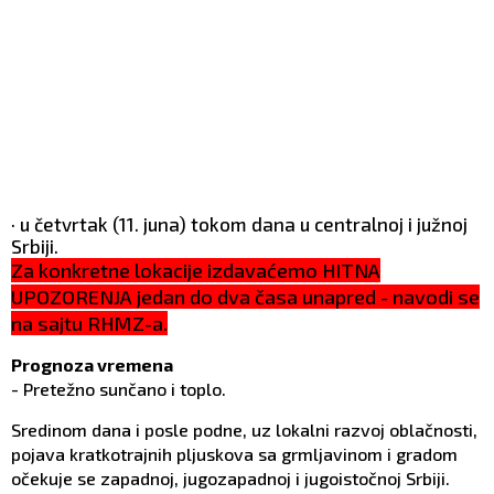
· u četvrtak (11. juna) tokom dana u centralnoj i južnoj
Srbiji.
Za konkretne lokacije izdavaćemo HITNA
UPOZORENJA jedan do dva časa unapred - navodi se
na sajtu RHMZ-a.
Prognoza vremena
- Pretežno sunčano i toplo.
Sredinom dana i posle podne, uz lokalni razvoj oblačnosti,
pojava kratkotrajnih plјuskova sa grmlјavinom i gradom
očekuje se zapadnoj, jugozapadnoj i jugoistočnoj Srbiji.