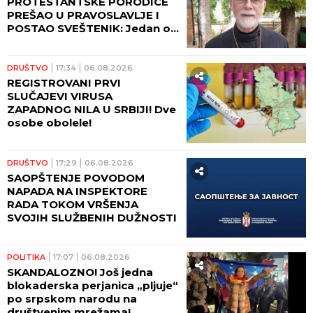
PROTESTANTSKE PORODICE
PREŠAO U PRAVOSLAVLJE I
POSTAO SVEŠTENIK: Jedan od
najuglednijih teologa
današnjice govori o svom
putu preobraćenja
DRUŠTVO
17:34
06.08.2026
REGISTROVANI PRVI
SLUČAJEVI VIRUSA
ZAPADNOG NILA U SRBIJI! Dve
osobe obolele!
DRUŠTVO
17:29
06.08.2026
SAOPŠTENJE POVODOM
NAPADA NA INSPEKTORE
RADA TOKOM VRŠENJA
SVOJIH SLUŽBENIH DUŽNOSTI
POLITIKA
17:07
06.08.2026
SKANDALOZNO! Još jedna
blokaderska perjanica „pljuje“
po srpskom narodu na
društvenim mrežama!