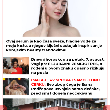
Ovaj serum je kao čaša sveže, hladne vode za
moju kožu, a njegov ključni sastojak inspirisan je
korejskim beauty trendovima!
Dnevni horoskop za petak, 7. avgust:
Vagi preti LJUBAVNI ZEMLJOTRES, a
rođeni u ovom znaku opasno rizikuju
na poslu
IMALA JE 47 SINOVA I SAMO JEDNU
ĆERKU:
Evo zbog čega je Esma
Redžepova usvajala samo dečake,
pred smrt donela neočekivanu
odluku