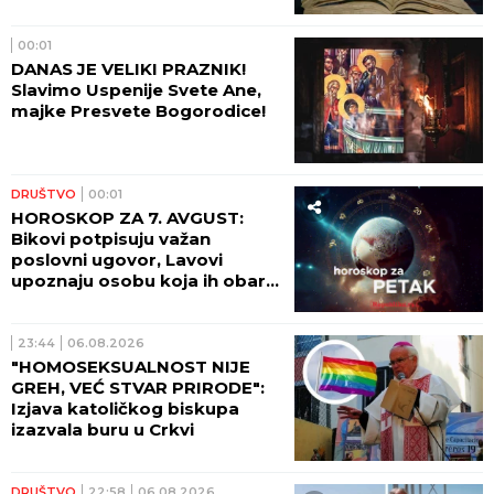
00:01
DANAS JE VELIKI PRAZNIK!
Slavimo Uspenije Svete Ane,
majke Presvete Bogorodice!
DRUŠTVO
00:01
HOROSKOP ZA 7. AVGUST:
Bikovi potpisuju važan
poslovni ugovor, Lavovi
upoznaju osobu koja ih obara
sa nogu!
23:44
06.08.2026
"HOMOSEKSUALNOST NIJE
GREH, VEĆ STVAR PRIRODE":
Izjava katoličkog biskupa
izazvala buru u Crkvi
DRUŠTVO
22:58
06.08.2026