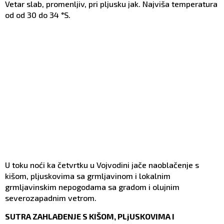
Vetar slab, promenlјiv, pri plјusku jak. Najviša temperatura
od od 30 do 34 °S.
U toku noći ka četvrtku u Vojvodini jače naoblačenje s
kišom, plјuskovima sa grmlјavinom i lokalnim
grmlјavinskim nepogodama sa gradom i olujnim
severozapadnim vetrom.
SUTRA ZAHLAĐENJE S KIŠOM, PLјUSKOVIMA I