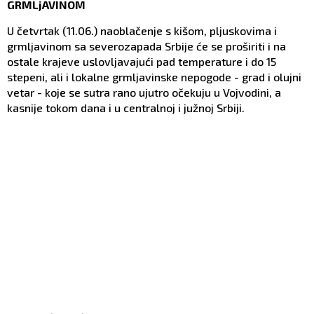
GRMLјAVINOM
U četvrtak (11.06.) naoblačenje s kišom, plјuskovima i
grmlјavinom sa severozapada Srbije će se proširiti i na
ostale krajeve uslovlјavajući pad temperature i do 15
stepeni, ali i lokalne grmlјavinske nepogode - grad i olujni
vetar - koje se sutra rano ujutro očekuju u Vojvodini, a
kasnije tokom dana i u centralnoj i južnoj Srbiji.