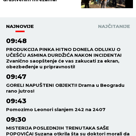
NAJNOVIJE
NAJČITANIJE
09:48
PRODUKCIJA PINKA HITNO DONELA ODLUKU O
UČEŠĆU ASMINA DURDŽIĆA NAKON INCIDENTA!
Zvanično saopštenje će vas zakucati za ekran,
obezbeđenje u pripravnosti!
09:47
GORELI NAPUŠTENI OBJEKTI! Drama u Beogradu
rano jutros!
09:43
Pomozimo Leonori slanjem 242 na 2407
09:30
MISTERIJA POSLEDNJIH TRENUTAKA SAŠE
POPOVIĆA! Suzana otkrila šta su doktori morali da