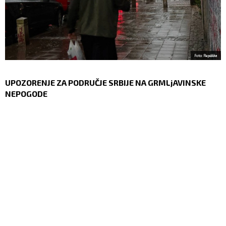
Foto: Republika
UPOZORENJE ZA PODRUČJE SRBIJE NA GRMLјAVINSKE
NEPOGODE