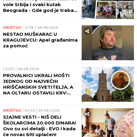
vole Srbija i svaki kutak
Beograda - Gde god je trebalo
pomoći, stigli su (FOTO,
VIDEO)
DRUŠTVO
21:38
06.08.2026
NESTAO MUŠKARAC U
KRAGUJEVCU: Apel građanima
za pomoć
21:02
06.08.2026
PROVALNICI UKRALI MOŠTI
JEDNOG OD NAJVEĆIH
HRIŠĆANSKIH SVETITELJA, A
NA OLTARU OSTAVILI KRV:
Vernici u šoku, policija traga
za počiniocima
DRUŠTVO
20:43
06.08.2026
SJAJNE VESTI - NIŠ DELI
ŠKOLARCIMA 20.000 DINARA!
Ovo su svi detalji - EVO i kada
će novac biti uplaćen!