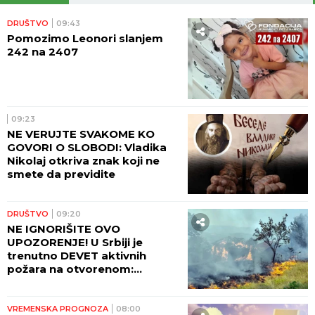
DRUŠTVO
09:43
Pomozimo Leonori slanjem
242 na 2407
09:23
NE VERUJTE SVAKOME KO
GOVORI O SLOBODI: Vladika
Nikolaj otkriva znak koji ne
smete da previdite
DRUŠTVO
09:20
NE IGNORIŠITE OVO
UPOZORENJE! U Srbiji je
trenutno DEVET aktivnih
požara na otvorenom:
Pogledajte gde sve gori i koje
oblasti su najugroženije
VREMENSKA PROGNOZA
08:00