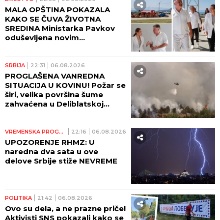
MALA OPŠTINA POKAZALA
KAKO SE ČUVA ŽIVOTNA
SREDINA Ministarka Pavkov
oduševljena novim
reciklažnim dvorištem u
Ražnju
SRBIJA
22:31
06.08.2026
PROGLAŠENA VANREDNA
SITUACIJA U KOVINU! Požar se
širi, velika površina šume
zahvaćena u Deliblatskoj
peščari!
VREMENSKA PROGNOZA
22:16
06.08.2026
UPOZORENJE RHMZ: U
naredna dva sata u ove
delove Srbije stiže NEVREME
POLITIKA
21:42
06.08.2026
Ovo su dela, a ne prazne priče!
Aktivisti SNS pokazali kako se