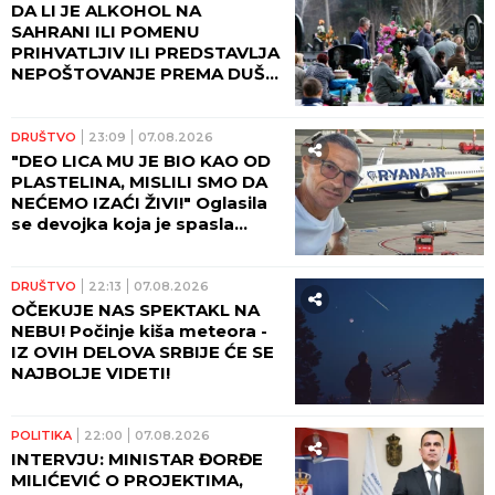
DA LI JE ALKOHOL NA
SAHRANI ILI POMENU
PRIHVATLJIV ILI PREDSTAVLJA
NEPOŠTOVANJE PREMA DUŠI
POKOJNIKA: Crkva ima jasan
odgovor na ovu dilemu
DRUŠTVO
23:09
07.08.2026
"DEO LICA MU JE BIO KAO OD
PLASTELINA, MISLILI SMO DA
NEĆEMO IZAĆI ŽIVI!" Oglasila
se devojka koja je spasla
Ljubišu na letu Rajanera:
"Odjednom se čuo PRASAK!"
DRUŠTVO
22:13
07.08.2026
OČEKUJE NAS SPEKTAKL NA
NEBU! Počinje kiša meteora -
IZ OVIH DELOVA SRBIJE ĆE SE
NAJBOLJE VIDETI!
POLITIKA
22:00
07.08.2026
INTERVJU: MINISTAR ĐORĐE
MILIĆEVIĆ O PROJEKTIMA,