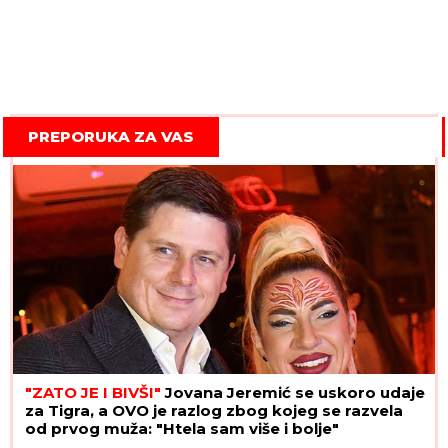
PREPORUKA ZA VAS
"ZATO JE I BIVŠI"
Jovana Jeremić se uskoro udaje
za Tigra, a OVO je razlog zbog kojeg se razvela
od prvog muža: "Htela sam više i bolje"