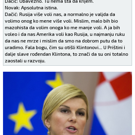
Dačić: Obavezno. Tu nema šta da krijem.
Novak: Apsolutna istina.
Dačić: Rusija više voli nas, a normalno je valjda da
volimo onog ko mene više voli. Mislim, malo bih bio
mazohista da volim onoga ko me manje voli. A ja bih
voleo i da nas Amerika voli kao Rusija, u najmanju ruku
da nas ne mrze i mislim da smo na dobrom putu da to
uradimo. Fala bogu, čim su otišli Klintonovi... U Prištini i
dalje slave rođendan Klintona, to znači da su oni totalno
zaostali u razvoju.