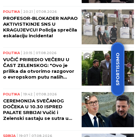
se!"
POLITIKA
20:21
07.08.2026
PROFESOR-BLOKADER NAPAO
AKTIVISTKINJE SNS U
KRAGUJEVCU! Policija sprečila
eskalaciju incidenta!
POLITIKA
20:15
07.08.2026
SPORTISSIMO
VUČIĆ PRIREDIO VEČERU U
ČAST ZELENSKOG: "Ovo je
prilika da otvorimo razgovor
o evropskom putu naših
zemalja!" (FOTO)
POLITIKA
19:42
07.08.2026
CEREMONIJA SVEČANOG
DOČEKA U 10.30 ISPRED
PALATE SRBIJA! Vučić i
Zelenski sastaju se sutra u
10.45! (FOTO, VIDEO)
SRBIJA
19:07
07.08.2026