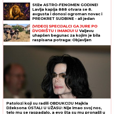
Stiže ASTRO-FENOMEN GODINE!
Lavlja kapija 888 otvara se 8.
avgusta i donosi ogroman novac i
PREOKRET SUDBINE - ali jedan
RITUAL morate da uradite za uspeh
(VIDEO) SPECIJALCI GA JURE PO
DVORIŠTU I IMANJU! U
Valjevu
uhapšen begunac za kojim je bila
raspisana potraga: Objavljen
dramatičan snimak akcije
Patolozi koji su radili OBDUKCIJU Majkla
Džeksona OSTALI U UŽASU: Nije imao svoj nos,
telo mu se raspadalo, a evo šta su mu pronašli u