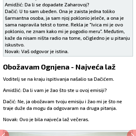
Amidžić: Da li se dopadate Zaharovoj?
Dačić: U to sam ubeđen. Ona je zaista jedna toliko
šarmantna osoba, ja sam njoj poklonio jeleče, a ona je
sama napravila tekst o tome. Rekla je "Ivica mi je ovo
poklonio, ne znam kako mi je pogodio meru". Međutim,
kaže da nisam ništa radio na tome, očigledno je u pitanju
iskustvo.
Novak: Vaš odgovor je istina.
Obožavam Ognjena - Najveća laž
Voditelj se na kraju ispitivanja našalio sa Dačićem.
Amidžić: Da li vam je žao što ste u ovoj emisiji?
Dačić: Ne, ja obožavam tvoju emisiju i žao mi je što ne
traje duže da mogu da odgovaram na druga pitanja.
Novak: Ovo je bila najveća laž večeras.