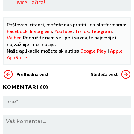
Ivice Dačica!
Poštovani čitaoci, možete nas pratiti i na platformama:
Facebook
,
Instagram
,
YouTube
,
TikTok
,
Telegram
,
Vajber
. Pridružite nam se i prvi saznajte najnovije i
najvažnije informacije.
Naše aplikacije možete skinuti sa
Google Play
i
Apple
AppStore
.
Prethodna vest
Sledeća vest
KOMENTARI (
0
)