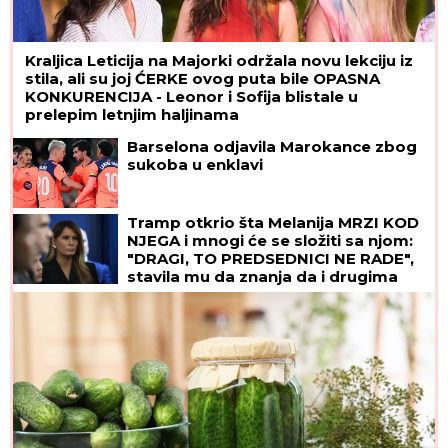
Kraljica Leticija na Majorki održala novu lekciju iz
stila, ali su joj ĆERKE ovog puta bile OPASNA
KONKURENCIJA - Leonor i Sofija blistale u
prelepim letnjim haljinama
Barselona odjavila Marokance zbog
sukoba u enklavi
Tramp otkrio šta Melanija MRZI KOD
NJEGA i mnogi će se složiti sa njom:
"DRAGI, TO PREDSEDNICI NE RADE",
stavila mu da znanja da i drugima
smeta, ali se pretvaraju - iz
pristojnosti