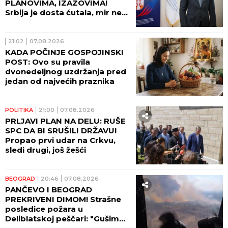
PLANOVIMA, IZAZOVIMA!
Srbija je dosta ćutala, mir ne
može da počiva na zaboravu!
21:02
07.08.2026
KADA POČINJE GOSPOJINSKI
POST: Ovo su pravila
dvonedeljnog uzdržanja pred
jedan od najvećih praznika
POLITIKA
21:00
07.08.2026
PRLJAVI PLAN NA DELU: RUŠE
SPC DA BI SRUŠILI DRŽAVU!
Propao prvi udar na Crkvu,
sledi drugi, još žešći
BEOGRAD
20:46
07.08.2026
PANČEVO I BEOGRAD
PREKRIVENI DIMOM! Strašne
posledice požara u
Deliblatskoj peščari: "Gušimo