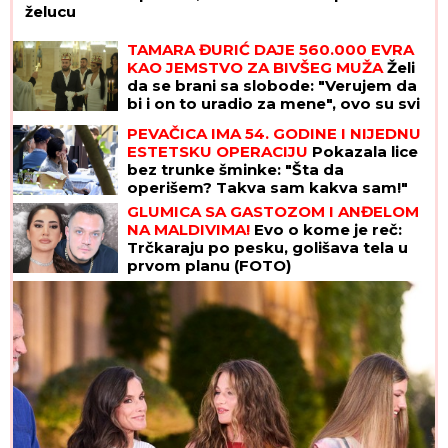
želucu
TAMARA ĐURIĆ DAJE 560.000 EVRA
KAO JEMSTVO ZA BIVŠEG MUŽA
Želi
da se brani sa slobode: "Verujem da
bi i on to uradio za mene", ovo su svi
detalji
PEVAČICA IMA 54. GODINE I NIJEDNU
ESTETSKU OPERACIJU
Pokazala lice
bez trunke šminke: "Šta da
operišem? Takva sam kakva sam!"
GLUMICA SA GASTOZOM I ANĐELOM
NA MALDIVIMA!
Evo o kome je reč:
Trčkaraju po pesku, golišava tela u
prvom planu (FOTO)