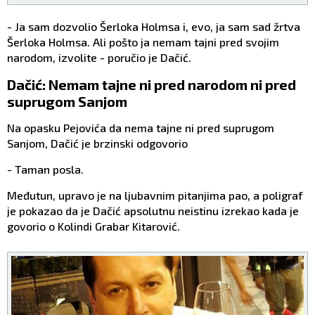
- Ja sam dozvolio Šerloka Holmsa i, evo, ja sam sad žrtva
Šerloka Holmsa. Ali pošto ja nemam tajni pred svojim
narodom, izvolite - poručio je Dačić.
Dačić: Nemam tajne ni pred narodom ni pred
suprugom Sanjom
Na opasku Pejovića da nema tajne ni pred suprugom
Sanjom, Dačić je brzinski odgovorio
- Taman posla.
Međutun, upravo je na ljubavnim pitanjima pao, a poligraf
je pokazao da je Dačić apsolutnu neistinu izrekao kada je
govorio o Kolindi Grabar Kitarović.