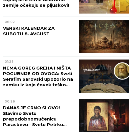
zemlje očekuju se pljuskovi!
06:02
VERSKI KALENDAR ZA
SUBOTU 8. AVGUST
01:23
NEMA GOREG GREHA I NIŠTA
POGUBNIJE OD OVOGA: Sveti
Serafim Sarovski upozorio na
zamku iz koje čovek teško
pronalazi izlaz
00:26
DANAS JE CRNO SLOVO!
Slavimo Svetu
prepodobnomučenicu
Paraskevu - Svetu Petrku
Rimljanku