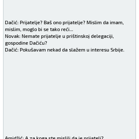
Dačić: Prijatelje? Baš ono prijatelje? Mislim da imam,
mislim, moglo bi se tako reći...
Novak: Nemate prijatelje u prištinskoj delegaciji,
gospodine Dačiću?
Dačić: Pokušavam nekad da slažem u interesu Srbije.
Amidžić: A za koga ste mislili da je prijatelj?