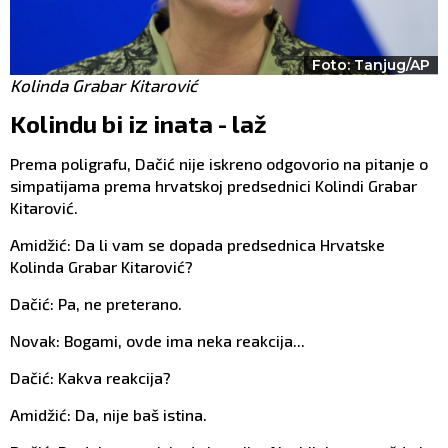
Foto: Tanjug/AP
Kolinda Grabar Kitarović
Kolindu bi iz inata - laž
Prema poligrafu, Dačić nije iskreno odgovorio na pitanje o
simpatijama prema hrvatskoj predsednici Kolindi Grabar
Kitarović.
Amidžić: Da li vam se dopada predsednica Hrvatske
Kolinda Grabar Kitarović?
Dačić: Pa, ne preterano.
Novak: Bogami, ovde ima neka reakcija...
Dačić: Kakva reakcija?
Amidžić: Da, nije baš istina.