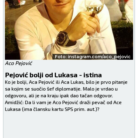
Foto: instagram.com/aco_pejovic
Aco Pejović
Pejović bolji od Lukasa - istina
Ko je bolji, Aca Pejović ili Aca Lukas, bilo je prvo pitanje
sa kojim se suočio šef diplomatije. Malo je vrdao u
odgovoru, ali je na kraju ipak dao tačan odgovor.
Amidžić: Da li vam je Aco Pejović draži pevač od Ace
Lukasa (ima člansku kartu SPS prim. aut.)?