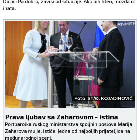
Dačić: Pa dobro, zavisi od situacije. Ako bih hteo, možda iz
inata.
Foto: ST/Đ. KOJADINOVIĆ
Prava ljubav sa Zaharovom - istina
Portparolka ruskog ministarstva spoljnih poslova Marija
Zaharova mu je, ističe, jedna od najboljih prijateljica na
međunarodnoj sceni.