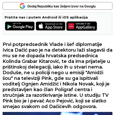
Dodaj Republiku kao željeni izvor na Googlu
Pratite nas i putem Android ili iOS aplikacija
Prvi potpredsednik Vlade i šef diplomatije
Ivica Dačić pao je na detektoru laži slagavši da
mu se ne dopada hrvatska predsednica
Kolinda Grabar Kitarović, te da ima prijatelje u
prištinskoj delegaciji, iako ih u stvari nema.
Doduše, ne u policiji nego u emisiji "Amidži
šou" na televiziji Pink, gde su ga ispitivali
voditelj Ognjen Amidžić i Nikola Novak, koji je
predstavljen kao član Poligraf centra i
stručnjak za razotkrivanje istine. U studiju TV
Pink bio je i pevač Aco Pejović, koji se slatko
smejao svakom od Dačićevih odgovora.