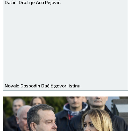
Dačić: Draži je Aco Pejović.
Novak: Gospodin Dačić govori istinu.