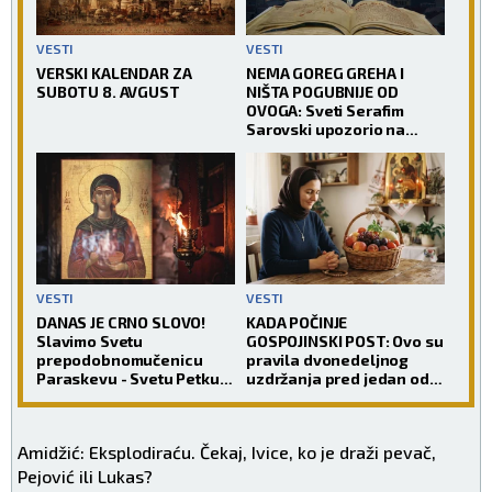
VESTI
VESTI
VERSKI KALENDAR ZA
NEMA GOREG GREHA I
SUBOTU 8. AVGUST
NIŠTA POGUBNIJE OD
OVOGA: Sveti Serafim
Sarovski upozorio na
zamku iz koje čovek teško
pronalazi izlaz
VESTI
VESTI
DANAS JE CRNO SLOVO!
KADA POČINJE
Slavimo Svetu
GOSPOJINSKI POST: Ovo su
prepodobnomučenicu
pravila dvonedeljnog
Paraskevu - Svetu Petku
uzdržanja pred jedan od
Rimljanku
najvećih praznika
Amidžić: Eksplodiraću. Čekaj, Ivice, ko je draži pevač,
Pejović ili Lukas?