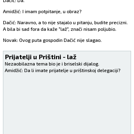
Dačić: Da.
Amidžić: I imam potpitanje, u obraz?
Dačić: Naravno, a to nije stajalo u pitanju, budite precizni.
A bila bi sad fora da kaže "laž", znači nisam poljubio.
Novak: Ovog puta gospodin Dačić nije slagao.
Prijatelji u Prištini - laž
Nezaobilazna tema bio je i briselski dijalog.
Amidžić: Da li imate prijatelje u prištinskoj delegaciji?