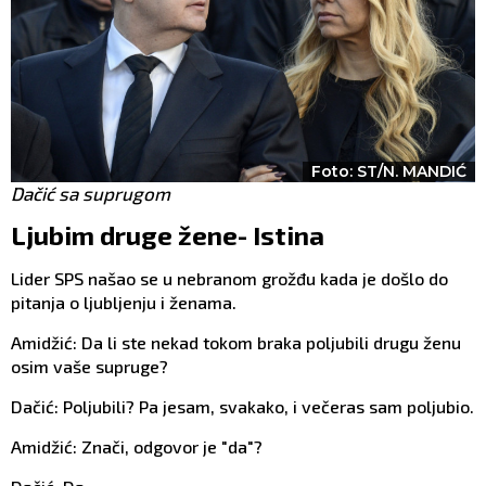
Foto: ST/N. MANDIĆ
Dačić sa suprugom
Ljubim druge žene- Istina
Lider SPS našao se u nebranom grožđu kada je došlo do
pitanja o ljubljenju i ženama.
Amidžić: Da li ste nekad tokom braka poljubili drugu ženu
osim vaše supruge?
Dačić: Poljubili? Pa jesam, svakako, i večeras sam poljubio.
Amidžić: Znači, odgovor je "da"?