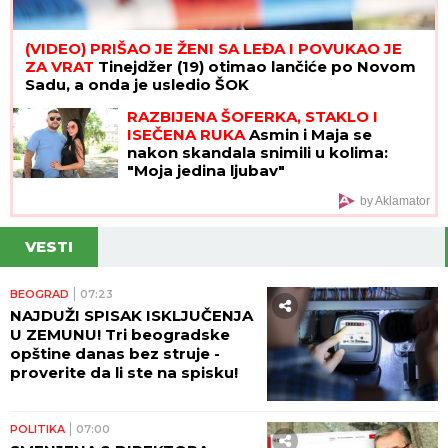
(VIDEO) PRIŠAO JE ŽENI SA LEĐA I POVUKAO JE
ZA VRAT
Tinejdžer (19) otimao lančiće po Novom
Sadu, a onda je usledio ŠOK
RAZBIJENA ŠOFERKA, STAKLO I
ISEČENA RUKA
Asmin i Maja se
nakon skandala snimili u kolima:
"Moja jedina ljubav"
by Aklamator
VESTI
BEOGRAD
07:23
NAJDUŽI SPISAK ISKLJUČENJA
U ZEMUNU! Tri beogradske
opštine danas bez struje -
proverite da li ste na spisku!
POLITIKA
07:00