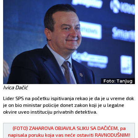
Foto: Tanjug
Ivica Dačić
Lider SPS na početku ispitivanja rekao je da je u vreme dok
je on bio ministar policije donet zakon koji je u legalne
okvire uveo instituciju privatnih detektiva.
(FOTO) ZAHAROVA OBJAVILA SLIKU SA DAČIĆEM, pa
napisala poruku koja vas neće ostaviti RAVNODUŠNIM!