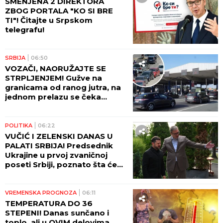
SMENJENA 2 DIREKTORA
ZBOG PORTALA "KO SI BRE
TI"! Čitajte u Srpskom
telegrafu!
SRBIJA
06:50
VOZAČI, NAORUŽAJTE SE
STRPLJENJEM! Gužve na
granicama od ranog jutra, na
jednom prelazu se čeka
ČETIRI SATA! AMSS upozorava
na dodatni problem!
POLITIKA
06:22
VUČIĆ I ZELENSKI DANAS U
PALATI SRBIJA! Predsednik
Ukrajine u prvoj zvaničnoj
poseti Srbiji, poznato šta će
biti glavne teme razgovora!
VREMENSKA PROGNOZA
06:11
TEMPERATURA DO 36
STEPENI! Danas sunčano i
toplo, ali u OVIM delovima