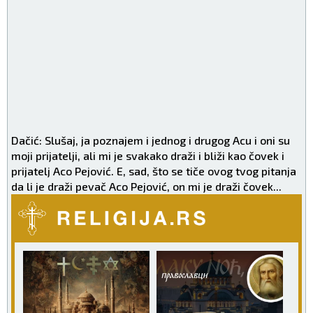
Dačić: Slušaj, ja poznajem i jednog i drugog Acu i oni su
moji prijatelji, ali mi je svakako draži i bliži kao čovek i
prijatelj Aco Pejović. E, sad, što se tiče ovog tvog pitanja
da li je draži pevač Aco Pejović, on mi je draži čovek...