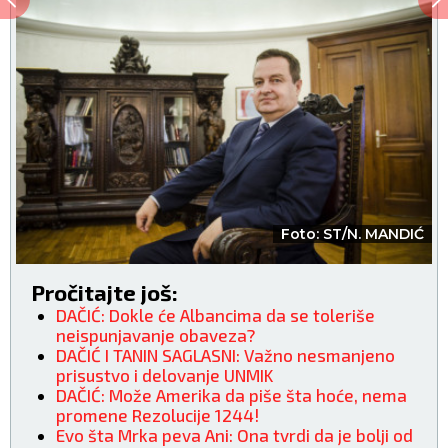
Foto: ST/N. MANDIĆ
Pročitajte još:
DAČIĆ: Dokle će Albancima da se toleriše
neispunjavanje obaveza?
DAČIĆ I TANIN SAGLASNI: Važno nesmanjeno
prisustvo i delovanje UNMIK
DAČIĆ: Može Amerika da piše šta hoće, nema
promene Rezolucije 1244!
Evo šta Mrka peva Ani: Ona tvrdi da je bolji od