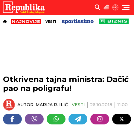
VESTI
Otkrivena tajna ministra: Dačić
pao na poligrafu!
AUTOR:
MARIJA R. ILIĆ
VESTI
26.10.2018
11:00