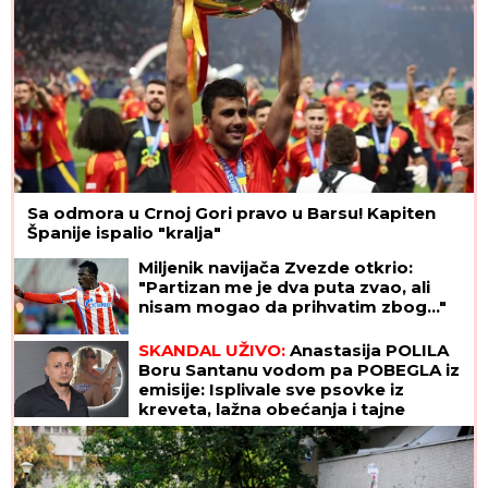
Sa odmora u Crnoj Gori pravo u Barsu! Kapiten
Španije ispalio "kralja"
Miljenik navijača Zvezde otkrio:
"Partizan me je dva puta zvao, ali
nisam mogao da prihvatim zbog..."
SKANDAL UŽIVO:
Anastasija POLILA
Boru Santanu vodom pa POBEGLA iz
emisije: Isplivale sve psovke iz
kreveta, lažna obećanja i tajne
poruke