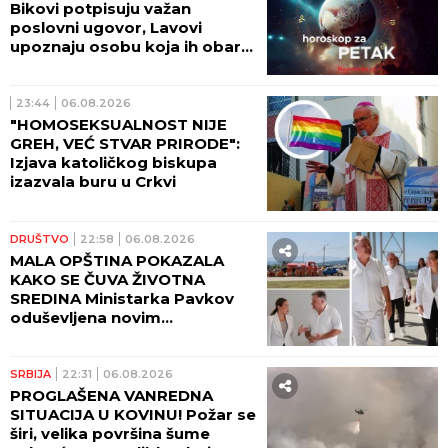
Bikovi potpisuju važan
poslovni ugovor, Lavovi
upoznaju osobu koja ih obara
sa nogu!
23:44
06.08.2026
"HOMOSEKSUALNOST NIJE
GREH, VEĆ STVAR PRIRODE":
Izjava katoličkog biskupa
izazvala buru u Crkvi
DRUŠTVO
22:58
06.08.2026
MALA OPŠTINA POKAZALA
KAKO SE ČUVA ŽIVOTNA
SREDINA Ministarka Pavkov
oduševljena novim
reciklažnim dvorištem u
Ražnju
SRBIJA
22:31
06.08.2026
PROGLAŠENA VANREDNA
SITUACIJA U KOVINU! Požar se
širi, velika površina šume