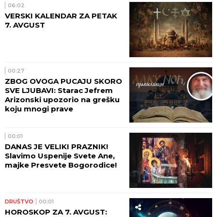
06:02
VERSKI KALENDAR ZA PETAK
7. AVGUST
00:27
ZBOG OVOGA PUCAJU SKORO
SVE LJUBAVI: Starac Jefrem
Arizonski upozorio na grešku
koju mnogi prave
00:01
DANAS JE VELIKI PRAZNIK!
Slavimo Uspenije Svete Ane,
majke Presvete Bogorodice!
DRUŠTVO
00:01
HOROSKOP ZA 7. AVGUST: