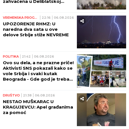
zahvaćena u Deliblatskoj
peščari!
VREMENSKA PROGNOZA
22:16
06.08.2026
UPOZORENJE RHMZ: U
naredna dva sata u ove
delove Srbije stiže NEVREME
POLITIKA
21:42
06.08.2026
Ovo su dela, a ne prazne priče!
Aktivisti SNS pokazali kako se
vole Srbija i svaki kutak
Beograda - Gde god je trebalo
pomoći, stigli su (FOTO,
VIDEO)
DRUŠTVO
21:38
06.08.2026
NESTAO MUŠKARAC U
KRAGUJEVCU: Apel građanima
za pomoć