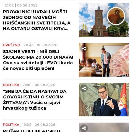
21:02
06.08.2026
PROVALNICI UKRALI MOŠTI
JEDNOG OD NAJVEĆIH
HRIŠĆANSKIH SVETITELJA, A
NA OLTARU OSTAVILI KRV:
Vernici u šoku, policija traga
za počiniocima
DRUŠTVO
20:43
06.08.2026
SJAJNE VESTI - NIŠ DELI
ŠKOLARCIMA 20.000 DINARA!
Ovo su svi detalji - EVO i kada
će novac biti uplaćen!
POLITIKA
20:01
06.08.2026
"SRBIJA ĆE DA NASTAVI DA
GOVORI ISTINU O SVOJIM
ŽRTVAMA": Vučić o izjavi
hrvatskog tužioca
POLITIKA
19:02
06.08.2026
POŽAR U DELIBLATSKOJ