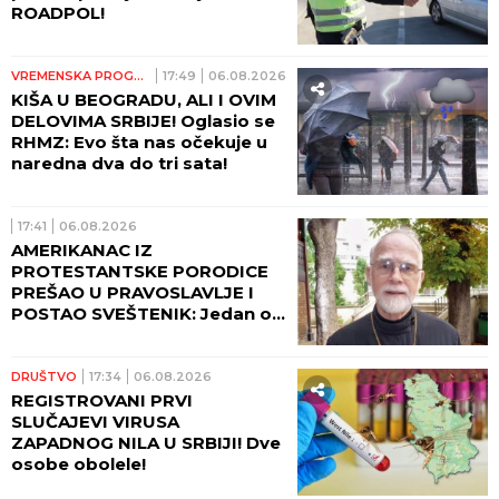
ROADPOL!
VREMENSKA PROGNOZA
17:49
06.08.2026
KIŠA U BEOGRADU, ALI I OVIM
DELOVIMA SRBIJE! Oglasio se
RHMZ: Evo šta nas očekuje u
naredna dva do tri sata!
17:41
06.08.2026
AMERIKANAC IZ
PROTESTANTSKE PORODICE
PREŠAO U PRAVOSLAVLJE I
POSTAO SVEŠTENIK: Jedan od
najuglednijih teologa
današnjice govori o svom
putu preobraćenja
DRUŠTVO
17:34
06.08.2026
REGISTROVANI PRVI
SLUČAJEVI VIRUSA
ZAPADNOG NILA U SRBIJI! Dve
osobe obolele!