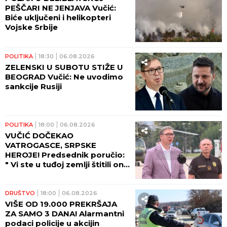
PEŠČARI NE JENJAVA Vučić:
Biće uključeni i helikopteri
Vojske Srbije
POLITIKA
18:30
06.08.2026
ZELENSKI U SUBOTU STIŽE U
BEOGRAD Vučić: Ne uvodimo
sankcije Rusiji
POLITIKA
18:00
06.08.2026
VUČIĆ DOČEKAO
VATROGASCE, SRPSKE
HEROJE! Predsednik poručio:
" Vi ste u tuđoj zemlji štitili ono
što pripada svima nama -
ljudski život!"
DRUŠTVO
18:00
06.08.2026
VIŠE OD 19.000 PREKRŠAJA
ZA SAMO 3 DANA! Alarmantni
podaci policije u akcijin