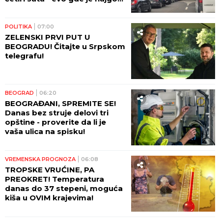
situacija!
POLITIKA
07:00
ZELENSKI PRVI PUT U
BEOGRADU! Čitajte u Srpskom
telegrafu!
BEOGRAD
06:20
BEOGRAĐANI, SPREMITE SE!
Danas bez struje delovi tri
opštine - proverite da li je
vaša ulica na spisku!
VREMENSKA PROGNOZA
06:08
TROPSKE VRUĆINE, PA
PREOKRET! Temperatura
danas do 37 stepeni, moguća
kiša u OVIM krajevima!