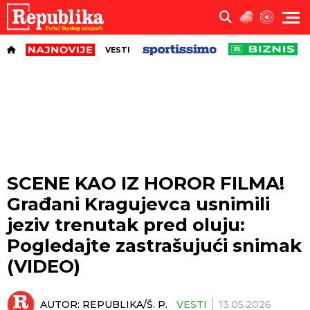
VESTI
SCENE KAO IZ HOROR FILMA!
Građani Kragujevca usnimili
jeziv trenutak pred oluju:
Pogledajte zastrašujući snimak
(VIDEO)
AUTOR:
REPUBLIKA/Š. P.
VESTI
13.05.2026