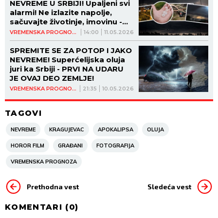
NEVREME U SRBIJI! Upaljeni svi
alarmi! Ne izlazite napolje,
sačuvajte životinje, imovinu -
ovo su uputstva! (FOTO)
VREMENSKA PROGNOZA
14:00
11.05.2026
SPREMITE SE ZA POTOP I JAKO
NEVREME! Superćelijska oluja
juri ka Srbiji - PRVI NA UDARU
JE OVAJ DEO ZEMLJE!
VREMENSKA PROGNOZA
21:35
10.05.2026
TAGOVI
NEVREME
KRAGUJEVAC
APOKALIPSA
OLUJA
HOROR FILM
GRAĐANI
FOTOGRAFIJA
VREMENSKA PROGNOZA
Prethodna vest
Sledeća vest
KOMENTARI (
0
)