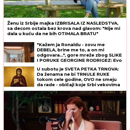
Ženu iz Srbije majka IZBRISALA IZ NASLEDSTVA,
sa decom ostala bez krova nad glavom: "Nije mi
dala u kuću da ne bih OTIMALA BRATU"
"Kažem ja Ronaldu - zovu me
DEBELA, brine me to, a on mi
odgovara...", gore mreže zbog SLIKE
I PORUKE GEORGINE RODRIGEZ: Evo
šta ju je izbacilo iz koloseka,
U subotu je SVETA PETKA TRNOVA:
Mesijeva žena i Penelope Kruz je
Da ženama ne bi TRNULE RUKE
javno podržale
tokom cele godine, OVO ne smeju
da rade - običaji koje Srbi vekovima
poštuju