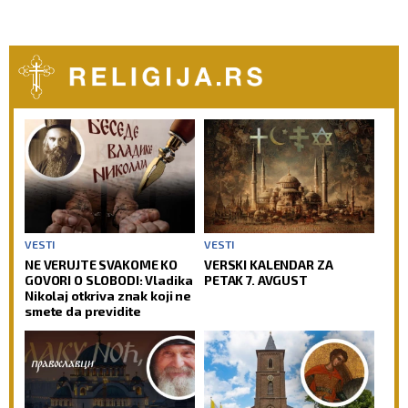
VESTI
VESTI
NE VERUJTE SVAKOME KO
VERSKI KALENDAR ZA
GOVORI O SLOBODI: Vladika
PETAK 7. AVGUST
Nikolaj otkriva znak koji ne
smete da previdite