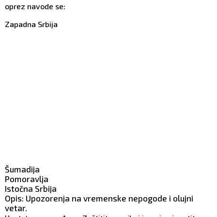
oprez navode se:
Zapadna Srbija
Šumadija
Pomoravlja
Istočna Srbija
Opis: Upozorenja na vremenske nepogode i olujni
vetar.