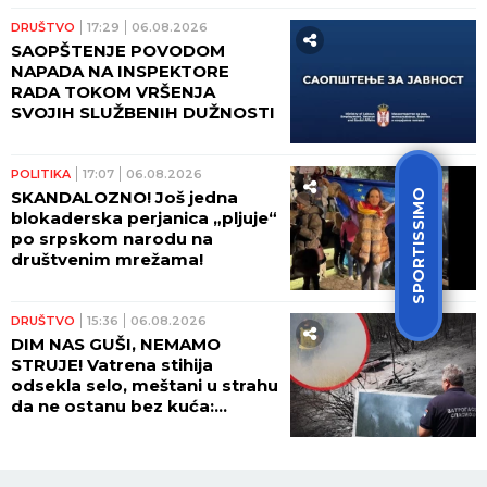
DRUŠTVO
17:29
06.08.2026
SAOPŠTENJE POVODOM
NAPADA NA INSPEKTORE
RADA TOKOM VRŠENJA
SVOJIH SLUŽBENIH DUŽNOSTI
POLITIKA
17:07
06.08.2026
SPORTISSIMO
SKANDALOZNO! Još jedna
blokaderska perjanica „pljuje“
po srpskom narodu na
društvenim mrežama!
DRUŠTVO
15:36
06.08.2026
DIM NAS GUŠI, NEMAMO
STRUJE! Vatrena stihija
odsekla selo, meštani u strahu
da ne ostanu bez kuća:
Pogledajte dramatične scene
kod Ušća (GALERIJA)