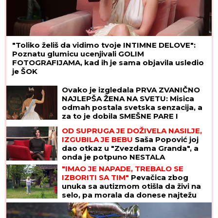
"Toliko želiš da vidimo tvoje INTIMNE DELOVE":
Poznatu glumicu ucenjivali GOLIM
FOTOGRAFIJAMA, kad ih je sama objavila usledio
je ŠOK
Ovako je izgledala PRVA ZVANIČNO
NAJLEPŠA ŽENA NA SVETU: Misica
odmah postala svetska senzacija, a
za to je dobila SMEŠNE PARE I
OGRLICU
OD SUPRUGA JE DOŽIVELA NASILJE,
IZGUBILA JE BEBU
Saša Popović joj
dao otkaz u "Zvezdama Granda", a
onda je potpuno NESTALA
"IMAO JE NAPADE, TREBALO SE
IZBORITI SA TIM"
Pevačica zbog
unuka sa autizmom otišla da živi na
selo, pa morala da donese najtežu
odluku: "Postao je agresivan"