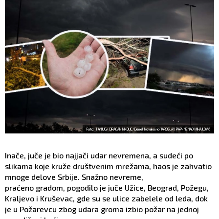
Foto: TANJUG/ DRAGAN NIKOLIC/Deniel Novakovic/JAROSLAV PAP/NENAD MIHAJLOVIĆ
Inače, juče je bio najjači udar nevremena, a sudeći po
slikama koje kruže društvenim mrežama, haos je zahvatio
mnoge delove Srbije. Snažno nevreme,
praćeno gradom, pogodilo je juče Užice, Beograd, Požegu,
Kraljevo i Kruševac, gde su se ulice zabelele od leda, dok
je u Požarevcu zbog udara groma izbio požar na jednoj