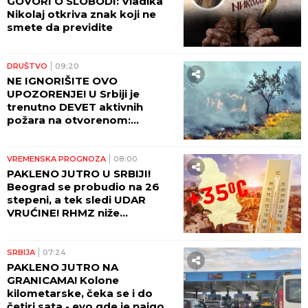
GOVORI O SLOBODI: Vladika
Nikolaj otkriva znak koji ne
smete da previdite
DRUŠTVO
09:20
NE IGNORIŠITE OVO
UPOZORENJE! U Srbiji je
trenutno DEVET aktivnih
požara na otvorenom:
Pogledajte gde sve gori i koje
oblasti su najugroženije
VREMENSKA PROGNOZA
08:00
PAKLENO JUTRO U SRBIJI!
Beograd se probudio na 26
stepeni, a tek sledi UDAR
VRUĆINE! RHMZ niže
upozorenja - prete požari, ali
stiže i kiša!
SRBIJA
07:24
PAKLENO JUTRO NA
GRANICAMA! Kolone
kilometarske, čeka se i do
četiri sata - evo gde je najgora