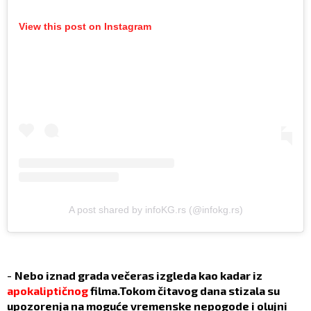
View this post on Instagram
A post shared by infoKG.rs (@infokg.rs)
-
Nebo iznad grada večeras izgleda kao kadar iz
apokaliptičnog
filma.Tokom čitavog dana stizala su
upozorenja na moguće vremenske nepogode i olujni