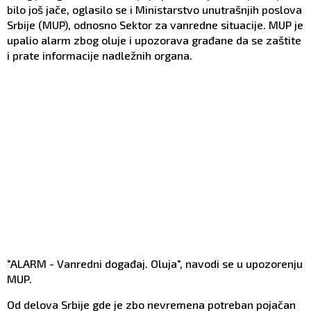
bilo još jače, oglasilo se i Ministarstvo unutrašnjih poslova
Srbije (MUP), odnosno Sektor za vanredne situacije. MUP je
upalio alarm zbog oluje i upozorava građane da se zaštite
i prate informacije nadležnih organa.
"ALARM - Vanredni događaj. Oluja", navodi se u upozorenju
MUP.
Od delova Srbije gde je zbo nevremena potreban pojačan