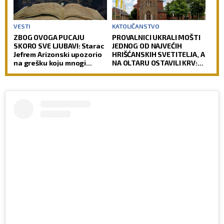
VESTI
KATOLIČANSTVO
ZBOG OVOGA PUCAJU
PROVALNICI UKRALI MOŠTI
SKORO SVE LJUBAVI: Starac
JEDNOG OD NAJVEĆIH
Jefrem Arizonski upozorio
HRIŠĆANSKIH SVETITELJA, A
na grešku koju mnogi
NA OLTARU OSTAVILI KRV:
prave
Vernici u šoku, policija
traga za počiniocima