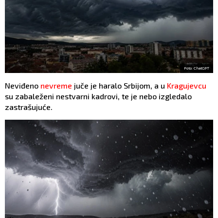
Foto: ChatGPT
Neviđeno
nevreme
juče je haralo Srbijom, a u
Kragujevcu
su zabaleženi nestvarni kadrovi, te je nebo izgledalo
zastrašujuće.