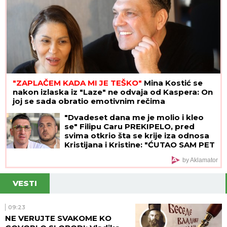
"ZAPLAČEM KADA MI JE TEŠKO"
Mina Kostić se
nakon izlaska iz "Laze" ne odvaja od Kaspera: On
joj se sada obratio emotivnim rečima
"Dvadeset dana me je molio i kleo
se" Filipu Caru PREKIPELO, pred
svima otkrio šta se krije iza odnosa
Kristijana i Kristine: "ĆUTAO SAM PET
GODINA"
by Aklamator
VESTI
09:23
NE VERUJTE SVAKOME KO