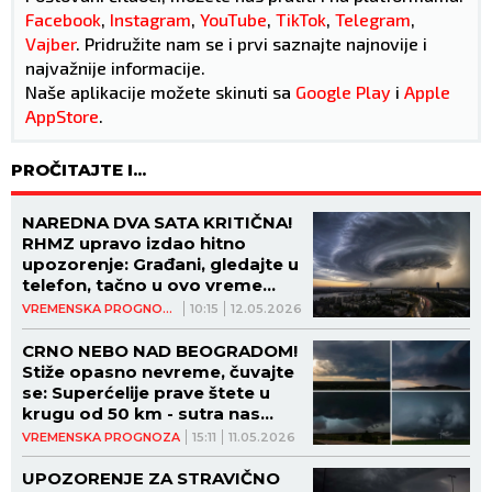
Facebook
,
Instagram
,
YouTube
,
TikTok
,
Telegram
,
Vajber
. Pridružite nam se i prvi saznajte najnovije i
najvažnije informacije.
Naše aplikacije možete skinuti sa
Google Play
i
Apple
AppStore
.
PROČITAJTE I...
NAREDNA DVA SATA KRITIČNA!
RHMZ upravo izdao hitno
upozorenje: Građani, gledajte u
telefon, tačno u ovo vreme
kreću TRI NAJOPASNIJE
VREMENSKA PROGNOZA
10:15
12.05.2026
POJAVE
CRNO NEBO NAD BEOGRADOM!
Stiže opasno nevreme, čuvajte
se: Superćelije prave štete u
krugu od 50 km - sutra nas
čeka kataklizma (MAPE)
VREMENSKA PROGNOZA
15:11
11.05.2026
UPOZORENJE ZA STRAVIČNO