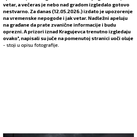
vetar, a večeras je nebo nad gradom izgledalo gotovo
nestvarno. Za danas (12.05.2026.) izdato je upozorenje
na vremenske nepogode i jak vetar. Nadležni apeluju
na građane da prate zvanične informacije i budu
oprezni. A prizori iznad Kragujevca trenutno izgledaju
ovako", napisali su juče na pomenutoj stranici uoči oluje
- stoji u opisu fotografije.