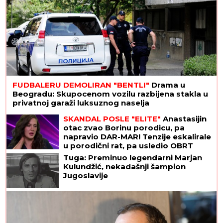
FUDBALERU DEMOLIRAN "BENTLI"
Drama u
Beogradu: Skupocenom vozilu razbijena stakla u
privatnoj garaži luksuznog naselja
SKANDAL POSLE "ELITE"
Anastasijin
otac zvao Borinu porodicu, pa
napravio DAR-MAR! Tenzije eskalirale
u porodični rat, pa usledio OBRT
Tuga: Preminuo legendarni Marjan
Kulundžić, nekadašnji šampion
Jugoslavije