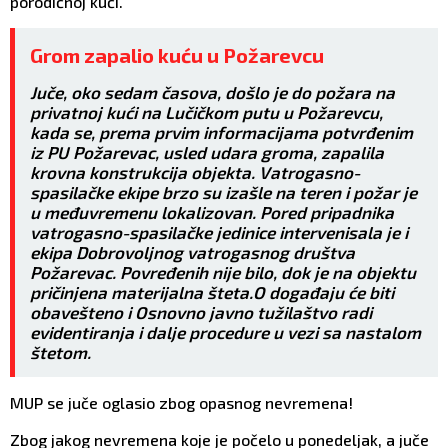
porodičnoj kući.
Grom zapalio kuću u Požarevcu
Juče, oko sedam časova, došlo je do požara na
privatnoj kući na Lučičkom putu u Požarevcu,
kada se, prema prvim informacijama potvrđenim
iz PU Požarevac, usled udara groma, zapalila
krovna konstrukcija objekta. Vatrogasno-
spasilačke ekipe brzo su izašle na teren i požar je
u međuvremenu lokalizovan. Pored pripadnika
vatrogasno-spasilačke jedinice intervenisala je i
ekipa Dobrovoljnog vatrogasnog društva
Požarevac. Povređenih nije bilo, dok je na objektu
pričinjena materijalna šteta.O događaju će biti
obavešteno i Osnovno javno tužilaštvo radi
evidentiranja i dalje procedure u vezi sa nastalom
štetom.
MUP se juče oglasio zbog opasnog nevremena!
Zbog jakog nevremena koje je počelo u ponedeljak, a juče