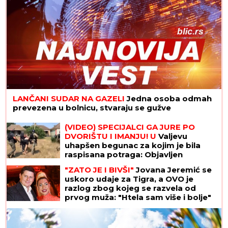
LANČANI SUDAR NA GAZELI
Jedna osoba odmah
prevezena u bolnicu, stvaraju se gužve
(VIDEO) SPECIJALCI GA JURE PO
DVORIŠTU I IMANJU! U
Valjevu
uhapšen begunac za kojim je bila
raspisana potraga: Objavljen
dramatičan snimak akcije
"ZATO JE I BIVŠI"
Jovana Jeremić se
uskoro udaje za Tigra, a OVO je
razlog zbog kojeg se razvela od
prvog muža: "Htela sam više i bolje"