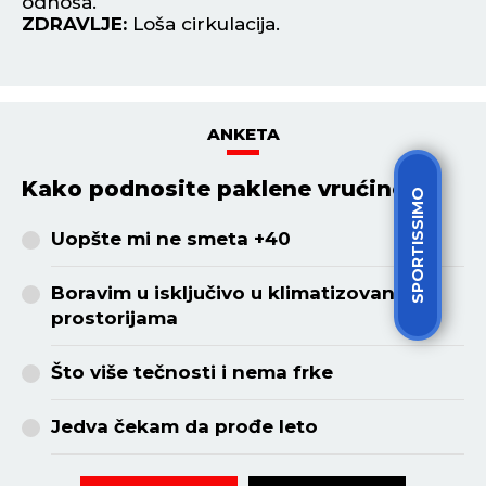
odnosa.
ZDRAVLJE:
Loša cirkulacija.
ANKETA
Kako podnosite paklene vrućine?
SPORTISSIMO
Uopšte mi ne smeta +40
Boravim u isključivo u klimatizovanim
prostorijama
Što više tečnosti i nema frke
Jedva čekam da prođe leto