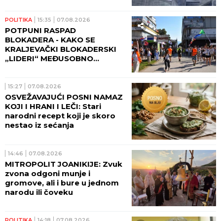
pompe i naručio SVADBARSKI
KUPUS, ĆEVAPE I PIVO! (FOTO)
POLITIKA
15:35
07.08.2026
POTPUNI RASPAD
BLOKADERA - KAKO SE
KRALJEVAČKI BLOKADERSKI
„LIDERI“ MEĐUSOBNO
NAMEŠTAJU
15:27
07.08.2026
OSVEŽAVAJUĆI POSNI NAMAZ
KOJI I HRANI I LEČI: Stari
narodni recept koji je skoro
nestao iz sećanja
14:46
07.08.2026
MITROPOLIT JOANIKIJE: Zvuk
zvona odgoni munje i
gromove, ali i bure u jednom
narodu ili čoveku
POLITIKA
14:18
07.08.2026