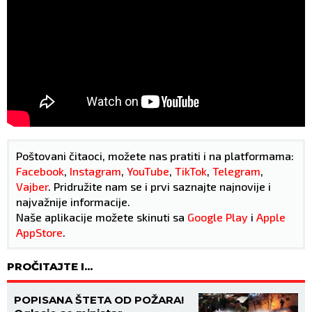
Poštovani čitaoci, možete nas pratiti i na platformama:
Facebook
,
Instagram
,
YouTube
,
TikTok
,
Telegram
,
Vajber
. Pridružite nam se i prvi saznajte najnovije i
najvažnije informacije.
Naše aplikacije možete skinuti sa
Google Play
i
Apple
AppStore
.
PROČITAJTE I...
POPISANA ŠTETA OD POŽARA!