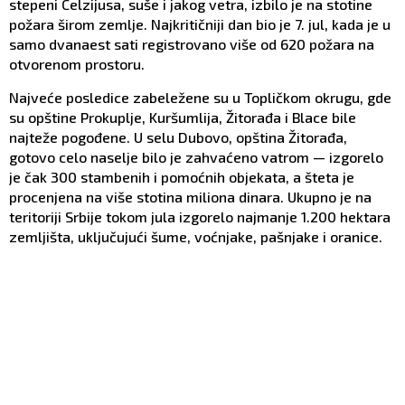
stepeni Celzijusa, suše i jakog vetra, izbilo je na stotine
požara širom zemlje. Najkritičniji dan bio je 7. jul, kada je u
samo dvanaest sati registrovano više od 620 požara na
otvorenom prostoru.
Najveće posledice zabeležene su u Topličkom okrugu, gde
su opštine Prokuplje, Kuršumlija, Žitorađa i Blace bile
najteže pogođene. U selu Dubovo, opština Žitorađa,
gotovo celo naselje bilo je zahvaćeno vatrom — izgorelo
je čak 300 stambenih i pomoćnih objekata, a šteta je
procenjena na više stotina miliona dinara. Ukupno je na
teritoriji Srbije tokom jula izgorelo najmanje 1.200 hektara
zemljišta, uključujući šume, voćnjake, pašnjake i oranice.