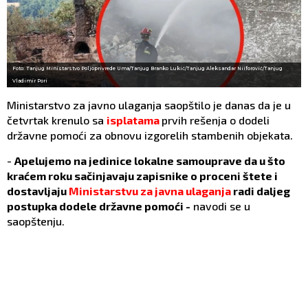
Foto: Tanjug Ministarstvo Poljoprivrede Uma/Tanjug Branko Lukić/Tanjug Aleksandar Niiforović/Tanjug
Vladimir Pori
Ministarstvo za javno ulaganja saopštilo je danas da je u
četvrtak krenulo sa
isplatama
prvih rešenja o dodeli
državne pomoći za obnovu izgorelih stambenih objekata.
-
Apelujemo na jedinice lokalne samouprave da u što
kraćem roku sačinjavaju zapisnike o proceni štete i
dostavljaju
Ministarstvu za javna ulaganja
radi daljeg
postupka dodele državne pomoći -
navodi se u
saopštenju.