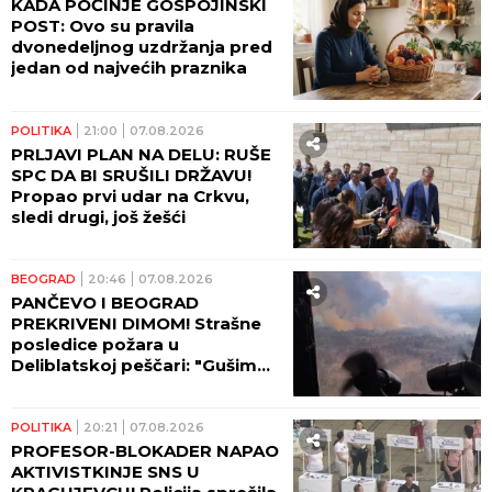
KADA POČINJE GOSPOJINSKI
POST: Ovo su pravila
dvonedeljnog uzdržanja pred
jedan od najvećih praznika
POLITIKA
21:00
07.08.2026
PRLJAVI PLAN NA DELU: RUŠE
SPC DA BI SRUŠILI DRŽAVU!
Propao prvi udar na Crkvu,
sledi drugi, još žešći
BEOGRAD
20:46
07.08.2026
PANČEVO I BEOGRAD
PREKRIVENI DIMOM! Strašne
posledice požara u
Deliblatskoj peščari: "Gušimo
se!"
POLITIKA
20:21
07.08.2026
PROFESOR-BLOKADER NAPAO
AKTIVISTKINJE SNS U