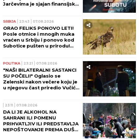
Jarčevima je sjajan finansijski
period!
SRBIJA
23:43
07.08.2026
ORAO FELIKS PONOVO LETI!
Posle otmice i mnogih muka
vraćen u Srbiju i ponovo kod
Subotice pušten u prirodu!
(FOTO)
POLITIKA
23:21
07.08.2026
"NAŠI BILATERALNI SASTANCI
SU POČELI!" Oglasio se
Zelenski nakon večere koju je
u njegovu čast priredio Vučić!
(FOTO)
23:11
07.08.2026
DA LI JE ALKOHOL NA
SAHRANI ILI POMENU
PRIHVATLJIV ILI PREDSTAVLJA
NEPOŠTOVANJE PREMA DUŠI
POKOJNIKA: Crkva ima jasan