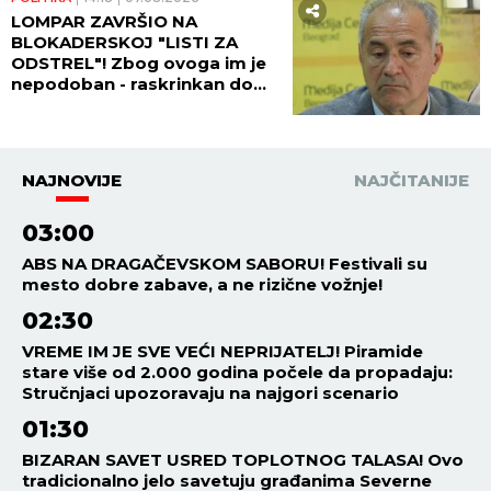
LOMPAR ZAVRŠIO NA
BLOKADERSKOJ "LISTI ZA
ODSTREL"! Zbog ovoga im je
nepodoban - raskrinkan do
kraja! (FOTO)
NAJNOVIJE
NAJČITANIJE
03:00
ABS NA DRAGAČEVSKOM SABORU! Festivali su
mesto dobre zabave, a ne rizične vožnje!
02:30
VREME IM JE SVE VEĆI NEPRIJATELJ! Piramide
stare više od 2.000 godina počele da propadaju:
Stručnjaci upozoravaju na najgori scenario
01:30
BIZARAN SAVET USRED TOPLOTNOG TALASA! Ovo
tradicionalno jelo savetuju građanima Severne