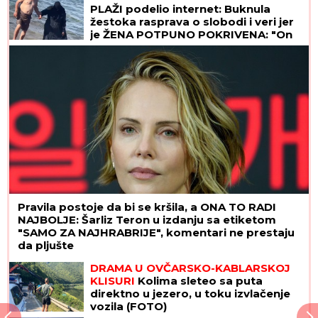
PLAŽI podelio internet: Buknula
žestoka rasprava o slobodi i veri jer
je ŽENA POTPUNO POKRIVENA: "On
šeta golog stomaka, dok ona ne
može da diše"
Pravila postoje da bi se kršila, a ONA TO RADI
NAJBOLJE: Šarliz Teron u izdanju sa etiketom
"SAMO ZA NAJHRABRIJE", komentari ne prestaju
da pljušte
DRAMA U OVČARSKO-KABLARSKOJ
KLISURI
Kolima sleteo sa puta
direktno u jezero, u toku izvlačenje
vozila (FOTO)