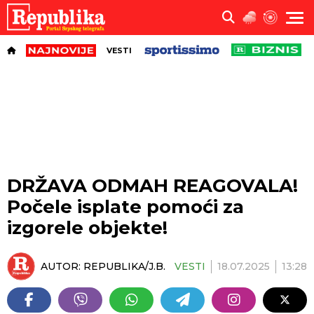
VESTI
DRŽAVA ODMAH REAGOVALA!
Počele isplate pomoći za
izgorele objekte!
AUTOR:
REPUBLIKA/J.B.
VESTI
18.07.2025
13:28