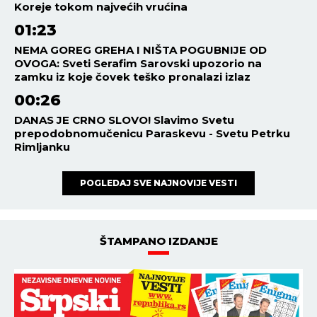
Koreje tokom najvećih vrućina
01:23
NEMA GOREG GREHA I NIŠTA POGUBNIJE OD
OVOGA: Sveti Serafim Sarovski upozorio na
zamku iz koje čovek teško pronalazi izlaz
00:26
DANAS JE CRNO SLOVO! Slavimo Svetu
prepodobnomučenicu Paraskevu - Svetu Petrku
Rimljanku
POGLEDAJ SVE NAJNOVIJE VESTI
ŠTAMPANO IZDANJE