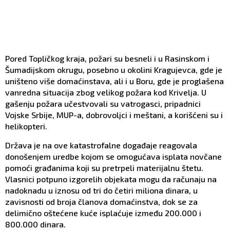
Pored Topličkog kraja, požari su besneli i u Rasinskom i
Šumadijskom okrugu, posebno u okolini Kragujevca, gde je
uništeno više domaćinstava, ali i u Boru, gde je proglašena
vanredna situacija zbog velikog požara kod Krivelja. U
gašenju požara učestvovali su vatrogasci, pripadnici
Vojske Srbije, MUP-a, dobrovoljci i meštani, a korišćeni su i
helikopteri.
Država je na ove katastrofalne događaje reagovala
donošenjem uredbe kojom se omogućava isplata novčane
pomoći građanima koji su pretrpeli materijalnu štetu.
Vlasnici potpuno izgorelih objekata mogu da računaju na
nadoknadu u iznosu od tri do četiri miliona dinara, u
zavisnosti od broja članova domaćinstva, dok se za
delimično oštećene kuće isplaćuje između 200.000 i
800.000 dinara.