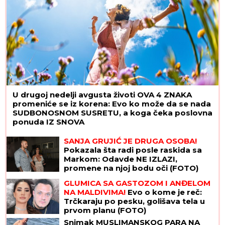
U drugoj nedelji avgusta životi OVA 4 ZNAKA
promeniće se iz korena: Evo ko može da se nada
SUDBONOSNOM SUSRETU, a koga čeka poslovna
ponuda IZ SNOVA
SANJA GRUJIĆ JE DRUGA OSOBA!
Pokazala šta radi posle raskida sa
Markom: Odavde NE IZLAZI,
promene na njoj bodu oči (FOTO)
GLUMICA SA GASTOZOM I ANĐELOM
NA MALDIVIMA!
Evo o kome je reč:
Trčkaraju po pesku, golišava tela u
prvom planu (FOTO)
Snimak MUSLIMANSKOG PARA NA