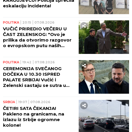
KRAGUJEVCU! Policija sprečila
eskalaciju incidenta!
POLITIKA
20:15
07.08.2026
VUČIĆ PRIREDIO VEČERU U
ČAST ZELENSKOG: "Ovo je
prilika da otvorimo razgovor
o evropskom putu naših
zemalja!" (FOTO)
POLITIKA
19:42
07.08.2026
CEREMONIJA SVEČANOG
DOČEKA U 10.30 ISPRED
PALATE SRBIJA! Vučić i
Zelenski sastaju se sutra u
10.45! (FOTO, VIDEO)
SRBIJA
19:07
07.08.2026
ČETIRI SATA ČEKANJA!
Pakleno na granicama, na
izlazu iz Srbije ogromne
kolone!