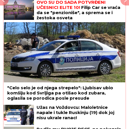
OVO SU DO SADA POTVRĐENI
UČESNICI ELITE 10!
Filip Car se vraća
da se "penzioniše", a sprema se i
žestoka osveta
"Celo selo je od njega strepelo": Ljubisav ubio
komšiju kod Svrljiga pa otišao kod zubara,
oglasila se porodica posle presude
Užas na Voždovcu: Maloletnice
napale i tukle Ruskinju (19) dok joj
nisu ukrale ranac!