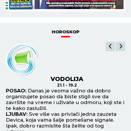
HOROSKOP
VODOLIJA
21.1 - 19.2
POSAO:
Danas je veoma važno da dobro
P
organizujete posao da biste stigli sve da
oz
završite na vreme i uživate u odmoru, koji ste i
da
te kako zaslužili.
L
LJUBAV:
Sve više vas privlači jedna zauzeta
Ri
Devica, koja vama šalje pomešane signale.
ko
Ipak, dobro razmislite šta želite od tog
Z