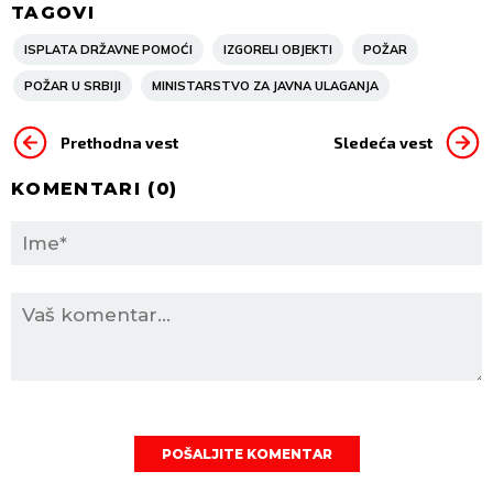
TAGOVI
ISPLATA DRŽAVNE POMOĆI
IZGORELI OBJEKTI
POŽAR
POŽAR U SRBIJI
MINISTARSTVO ZA JAVNA ULAGANJA
Prethodna vest
Sledeća vest
KOMENTARI (
0
)
POŠALJITE KOMENTAR