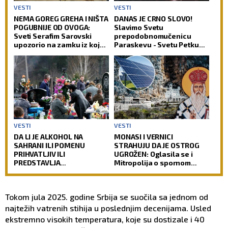
VESTI
VESTI
NEMA GOREG GREHA I NIŠTA
DANAS JE CRNO SLOVO!
POGUBNIJE OD OVOGA:
Slavimo Svetu
Sveti Serafim Sarovski
prepodobnomučenicu
upozorio na zamku iz koje
Paraskevu - Svetu Petku
čovek teško pronalazi izlaz
Rimljanku
VESTI
VESTI
DA LI JE ALKOHOL NA
MONASI I VERNICI
SAHRANI ILI POMENU
STRAHUJU DA JE OSTROG
PRIHVATLJIV ILI
UGROŽEN: Oglasila se i
PREDSTAVLJA
Mitropolija o spornom
NEPOŠTOVANJE PREMA
projektu
DUŠI POKOJNIKA: Crkva ima
jasan odgovor na ovu
Tokom jula 2025. godine Srbija se suočila sa jednom od
dilemu
najtežih vatrenih stihija u poslednjim decenijama. Usled
ekstremno visokih temperatura, koje su dostizale i 40