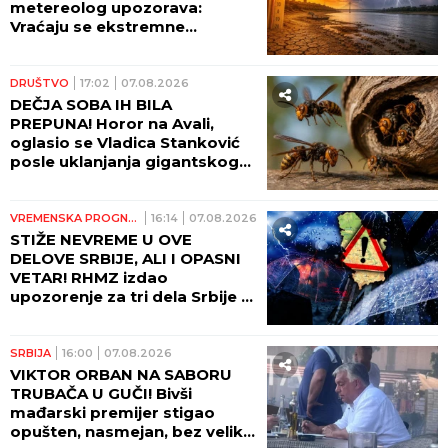
metereolog upozorava:
Vraćaju se ekstremne
temperature, raste opasnost
od požara
DRUŠTVO
17:02
07.08.2026
DEČJA SOBA IH BILA
PREPUNA! Horor na Avali,
oglasio se Vladica Stanković
posle uklanjanja gigantskog
gnezda stršljenova: "DA
VIDITE OVO LUDILO"! (VIDEO)
VREMENSKA PROGNOZA
16:14
07.08.2026
STIŽE NEVREME U OVE
DELOVE SRBIJE, ALI I OPASNI
VETAR! RHMZ izdao
upozorenje za tri dela Srbije -
NE IZLAZITE NAPOLJE!
SRBIJA
16:00
07.08.2026
VIKTOR ORBAN NA SABORU
TRUBAČA U GUČI! Bivši
mađarski premijer stigao
opušten, nasmejan, bez velike