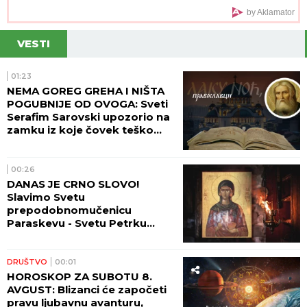
by Aklamator
VESTI
01:23
NEMA GOREG GREHA I NIŠTA
POGUBNIJE OD OVOGA: Sveti
Serafim Sarovski upozorio na
zamku iz koje čovek teško
pronalazi izlaz
00:26
DANAS JE CRNO SLOVO!
Slavimo Svetu
prepodobnomučenicu
Paraskevu - Svetu Petrku
Rimljanku
DRUŠTVO
00:01
HOROSKOP ZA SUBOTU 8.
AVGUST: Blizanci će započeti
pravu ljubavnu avanturu,