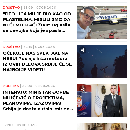
odgovor na ovu dilemu
DRUŠTVO
23:09
07.08.2026
"DEO LICA MU JE BIO KAO OD
PLASTELINA, MISLILI SMO DA
NEĆEMO IZAĆI ŽIVI!" Oglasila
se devojka koja je spasla
Ljubišu na letu Rajanera:
"Odjednom se čuo PRASAK!"
DRUŠTVO
22:13
07.08.2026
OČEKUJE NAS SPEKTAKL NA
NEBU! Počinje kiša meteora -
IZ OVIH DELOVA SRBIJE ĆE SE
NAJBOLJE VIDETI!
POLITIKA
22:00
07.08.2026
INTERVJU: MINISTAR ĐORĐE
MILIĆEVIĆ O PROJEKTIMA,
PLANOVIMA, IZAZOVIMA!
Srbija je dosta ćutala, mir ne
može da počiva na zaboravu!
21:02
07.08.2026