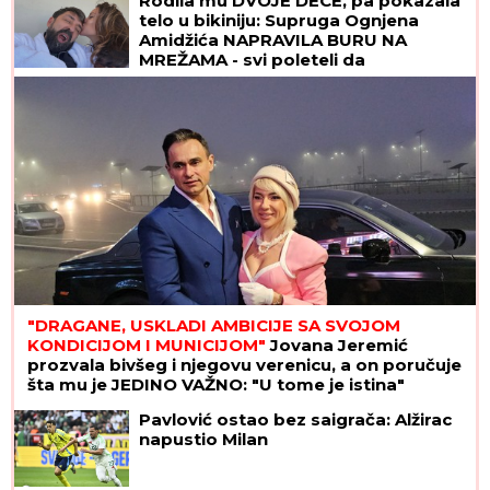
Rodila mu DVOJE DECE, pa pokazala
telo u bikiniju: Supruga Ognjena
Amidžića NAPRAVILA BURU NA
MREŽAMA - svi poleteli da
komentarišu! (FOTO)
"DRAGANE, USKLADI AMBICIJE SA SVOJOM
KONDICIJOM I MUNICIJOM"
Jovana Jeremić
prozvala bivšeg i njegovu verenicu, a on poručuje
šta mu je JEDINO VAŽNO: "U tome je istina"
Pavlović ostao bez saigrača: Alžirac
napustio Milan