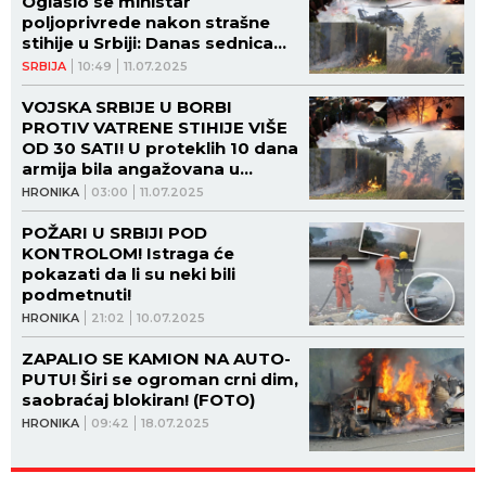
Oglasio se ministar
poljoprivrede nakon strašne
stihije u Srbiji: Danas sednica
Štaba za vanredne situacije!
SRBIJA
10:49
11.07.2025
VOJSKA SRBIJE U BORBI
PROTIV VATRENE STIHIJE VIŠE
OD 30 SATI! U proteklih 10 dana
armija bila angažovana u
gašenju požara na 23 lokacije!
HRONIKA
03:00
11.07.2025
ZALAGANJEM SPREČENE VEĆE
TRAGEDIJE!
POŽARI U SRBIJI POD
KONTROLOM! Istraga će
pokazati da li su neki bili
podmetnuti!
HRONIKA
21:02
10.07.2025
ZAPALIO SE KAMION NA AUTO-
PUTU! Širi se ogroman crni dim,
saobraćaj blokiran! (FOTO)
HRONIKA
09:42
18.07.2025