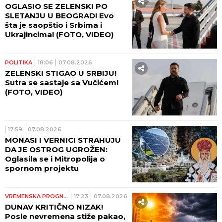
OGLASIO SE ZELENSKI PO
SLETANJU U BEOGRAD! Evo
šta je saopštio i Srbima i
Ukrajincima! (FOTO, VIDEO)
POLITIKA
18:06
07.08.2026
ZELENSKI STIGAO U SRBIJU!
Sutra se sastaje sa Vučićem!
(FOTO, VIDEO)
17:59
07.08.2026
MONASI I VERNICI STRAHUJU
DA JE OSTROG UGROŽEN:
Oglasila se i Mitropolija o
spornom projektu
VREMENSKA PROGNOZA
17:23
07.08.2026
DUNAV KRITIČNO NIZAK!
Posle nevremena stiže pakao,