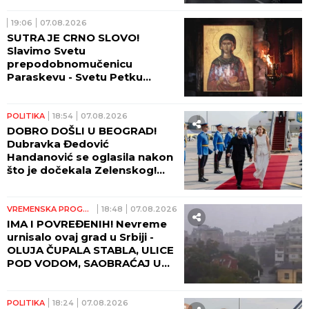
19:06
07.08.2026
SUTRA JE CRNO SLOVO!
Slavimo Svetu
prepodobnomučenicu
Paraskevu - Svetu Petku
Rimljanku
POLITIKA
18:54
07.08.2026
DOBRO DOŠLI U BEOGRAD!
Dubravka Đedović
Handanović se oglasila nakon
što je dočekala Zelenskog!
(FOTO, VIDEO)
VREMENSKA PROGNOZA
18:48
07.08.2026
IMA I POVREĐENIH! Nevreme
urnisalo ovaj grad u Srbiji -
OLUJA ČUPALA STABLA, ULICE
POD VODOM, SAOBRAĆAJ U
KOLAPSU!
POLITIKA
18:24
07.08.2026