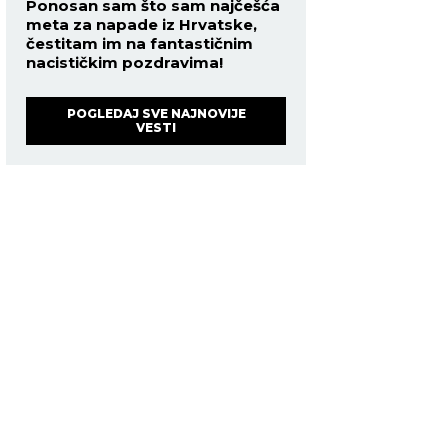
Ponosan sam što sam najčešća
meta za napade iz Hrvatske,
čestitam im na fantastičnim
nacističkim pozdravima!
POGLEDAJ SVE NAJNOVIJE
VESTI