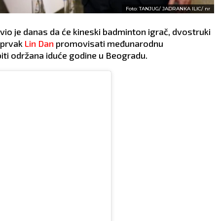
Foto: TANJUG/ JADRANKA ILIC/ nr
avio je danas da će kineski badminton igrač, dvostruki
i prvak
Lin Dan
promovisati međunarodnu
biti održana iduće godine u Beogradu.