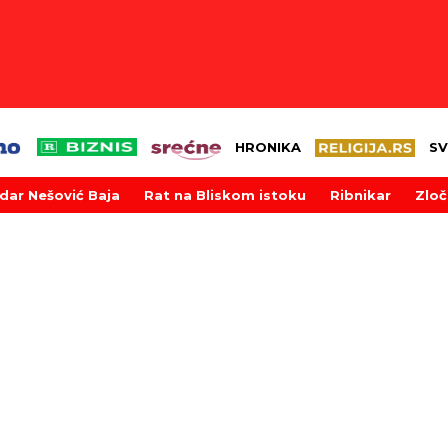
HRONIKA
SV
dar Nešović Baja
Rat na Bliskom istoku
Ribnikar
Zloč