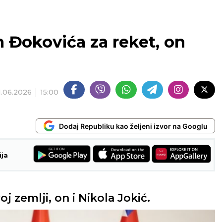
 Đokovića za reket, on
1.06.2026
15:00
Dodaj Republiku kao željeni izvor na Googlu
ija
j zemlji, on i Nikola Jokić.