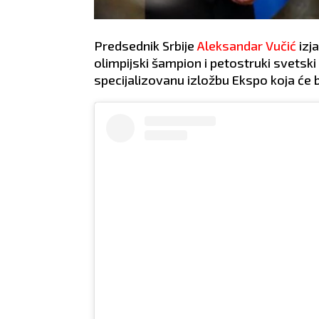
Predsednik Srbije
Aleksandar Vučić
izj
olimpijski šampion i petostruki svetsk
specijalizovanu izložbu Ekspo koja će 