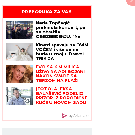
PREPORUKA ZA VAS
Nada Topčagić
prekinula koncert, pa
se obratila
OBEZBEĐENJU: "Ne
mogu da skočim,
Kinezi spavaju sa OVIM
slomiću nogu!", evo
VOĆEM i više se ne
šta se desilo
bude u znoju! Drevni
TRIK ZA
RASHLAĐIVANJE
EVO SA KIM MILICA
oduševio je ceo svet
UŽIVA NA ADI BOJANI
NAKON SVAĐE SA
TERZOM NA PLAŽI
Njega zna cela Srbija:
(FOTO) ALEKSA
Mreže gore od
BALAŠEVIĆ PODELIO
komentara, osvanula
PRIZOR IZ PORODIČNE
fotografija
KUĆE U NOVOM SADU
Ćerka Vera u kostimu
sirene, oduševila sve:
"Salajka ima more"
by Aklamator