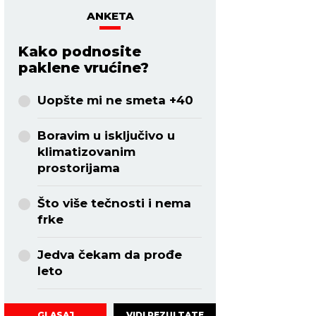
ANKETA
Kako podnosite
paklene vrućine?
Uopšte mi ne smeta +40
Boravim u isključivo u
klimatizovanim
prostorijama
Što više tečnosti i nema
frke
Jedva čekam da prođe
leto
VIDI REZULTATE
GLASAJ