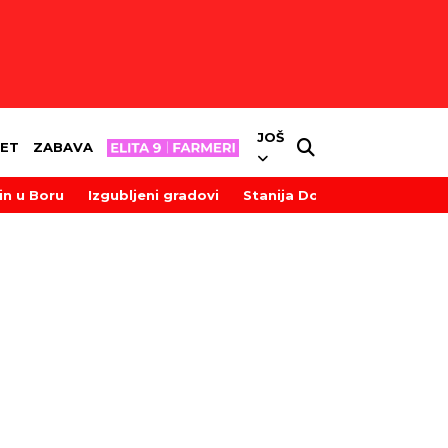
JOŠ
ET
ZABAVA
in u Boru
Izgubljeni gradovi
Stanija Dobrojević