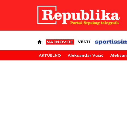
VESTI
AKTUELNO
Aleksandar Vučić
Aleksan