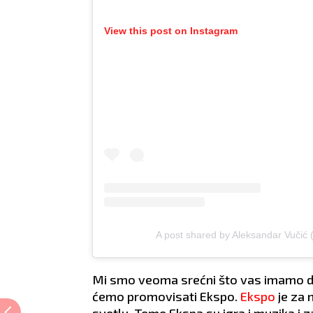
View this post on Instagram
A post shared by Aleksandar Vučić
Mi smo veoma srećni što vas imamo dan
ćemo promovisati Ekspo.
Ekspo
je za 
svetlu. Teme Ekspa su igra i muzika i 