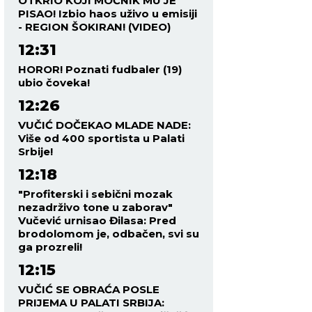
OTKRIO KOJI MOĆNIK MU JE
PISAO! Izbio haos uživo u emisiji
- REGION ŠOKIRAN! (VIDEO)
12:31
HOROR! Poznati fudbaler (19)
ubio čoveka!
12:26
VUČIĆ DOČEKAO MLADE NADE:
Više od 400 sportista u Palati
Srbije!
12:18
"Profiterski i sebični mozak
nezadrživo tone u zaborav"
Vučević urnisao Đilasa: Pred
brodolomom je, odbačen, svi su
ga prozreli!
12:15
VUČIĆ SE OBRAĆA POSLE
PRIJEMA U PALATI SRBIJA: