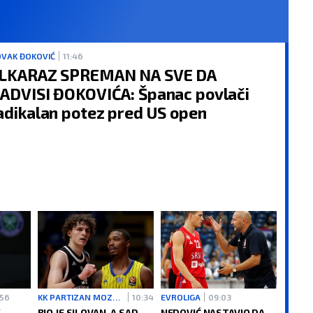
VAK ĐOKOVIĆ
11:46
LKARAZ SPREMAN NA SVE DA
ADVISI ĐOKOVIĆA: Španac povlači
adikalan potez pred US open
:56
KK PARTIZAN MOZZARTBET
10:34
EVROLIGA
09:03
K
BIO JE SILOVAN, A SAD
NEDOVIĆ NASTAVIO DA