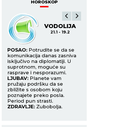
HOROSKOP
VODOLIJA
R
21.1 - 19.2
19.2
u
POSAO:
Potrudite se da se
POSAO:
Povećan o
komunikacija danas zasniva
zahteva prilagođav
a
isključivo na diplomatiji. U
proširenje kruga s
.
suprotnom, moguće su
Ne dozvolite da va
d
rasprave i nesporazumi.
posla posvađa sa 
LJUBAV:
Planete vam
sebe.
pružaju podršku da se
LJUBAV:
Očekuje 
i
zbližite s osobom koju
poglavlje na ljub
 i
poznajete preko posla.
planu, i to u vidu z
om.
Period pun strasti.
nekim koga ste d
ZDRAVLJE:
Zubobolja.
posmatrali kao prij
ZDRAVLJE:
Solidn