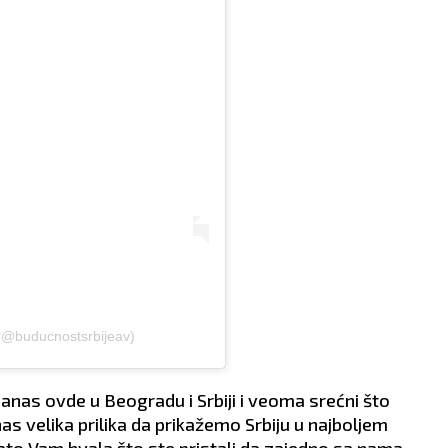
 (@buducnostsrbijeav)
as ovde u Beogradu i Srbiji i veoma srećni što
nas velika prilika da prikažemo Srbiju u najboljem
zato Vam hvala što ste pristali da zajedno sa nama