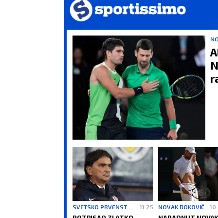
NO
A
N
r
SVETSKO PRVENSTVO 2026
11:25
NOVAK ĐOKOVIĆ
10
POTPISAO ZLATKO
NAPADNUT NOVA