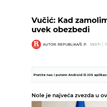
Vučić: Kad zamolim
uvek obezbedi
AUTOR:
REPUBLIKA/Š. P.
VESTI
1
Pratite nas i putem Android ili iOS aplikac
Nole je najveća zvezda u ovo