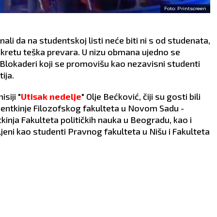
Foto: Printscreen
nali da na studentskoj listi neće biti ni s od studenata,
pokretu teška prevara. U nizu obmana ujedno se
. Blokaderi koji se promovišu kao nezavisni studenti
ija.
siji "
Utisak nedelje
" Olje Bećković, čiji su gosti bili
udentkinje Filozofskog fakulteta u Novom Sadu -
tkinja Fakulteta političkih nauka u Beogradu, kao i
ljeni kao studenti Pravnog fakulteta u Nišu i Fakulteta