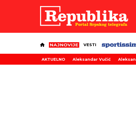
VESTI
AKTUELNO
Aleksandar Vučić
Aleksan