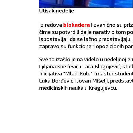
Utisak nedelje
Iz redova
blokadera
i zvanično su priz
čime su potvrdili da je narativ o tom 
ispostavlja i da se lažno predstavljaju
zapravo su funkcioneri opozicionih part
Sve to izašlo je na videlo u nedeljnoj emi
Ljiljana Knežević i Tara Blagojević, st
Inicijativa "Mladi Kule" i master studen
Luka Đorđević i Jovan Mišelji, predstav
medicinskih nauka u Kragujevcu.