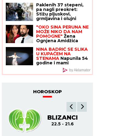
mogu da koriste
Paklenih 37 stepeni,
SAMO JEDNU
pa nagli preokret:
alternativnu opciju -
Stižu pljuskovi,
zastrašujuća pravila u
grmljavina i olujni
svetu Kim Džong Una
vetar
"OKO SINA PERUNA NE
MOŽE NIKO DA NAM
POMOGNE"
Žena
Ognjena Amidžića
zbog ćerke Lole
NINA BADRIĆ SE SLIKA
unajmila DADILJU IZ
U KUPAĆEM NA
AZIJE, pa priznala sa
STENAMA
Napunila 54
čim se suočavaju u
godine i mami
domu! (FOTO)
poglede na čuvenom
by Aklamator
ostrvu (FOTO)
HOROSKOP
BLIZANCI
R
22.5 - 21.6
22.6