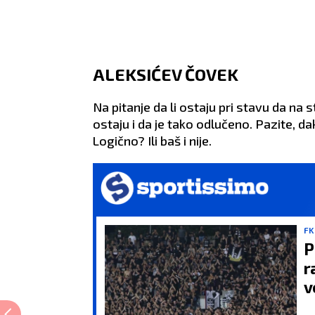
ALEKSIĆEV ČOVEK
Na pitanje da li ostaju pri stavu da na 
ostaju i da je tako odlučeno. Pazite, dak
Logično? Ili baš i nije.
FK
P
r
v