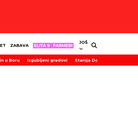
JOŠ
ET
ZABAVA
in u Boru
Izgubljeni gradovi
Stanija Dobrojević