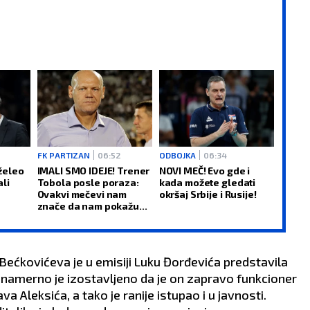
FK PARTIZAN
06:52
ODBOJKA
06:34
želeo
IMALI SMO IDEJE! Trener
NOVI MEČ! Evo gde i
li
Tobola posle poraza:
kada možete gledati
Ovakvi mečevi nam
okršaj Srbije i Rusije!
znače da nam pokažu...
 Bećkovićeva je u emisiji Luku Đorđevića predstavila
)namerno je izostavljeno da je on zapravo funkcioner
 Aleksića, a tako je ranije istupao i u javnosti.