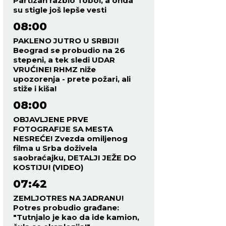
Partizan razbio Tobol, a onda
su stigle još lepše vesti
08:00
PAKLENO JUTRO U SRBIJI!
Beograd se probudio na 26
stepeni, a tek sledi UDAR
VRUĆINE! RHMZ niže
upozorenja - prete požari, ali
stiže i kiša!
08:00
OBJAVLJENE PRVE
FOTOGRAFIJE SA MESTA
NESREĆE! Zvezda omiljenog
filma u Srba doživela
saobraćajku, DETALJI JEŽE DO
KOSTIJU! (VIDEO)
07:42
ZEMLJOTRES NA JADRANU!
Potres probudio građane:
"Tutnjalo je kao da ide kamion,