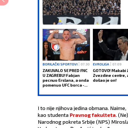
BORILAČKI SPORTOVI
07:30
EVROLIGA
07:09
ZAKUVALO SE PRED FNC
GOTOVO! Makabi 
U ZAGREBU! Fabjan
Zvezdine centre, a
pecnuo Erslana, a onda
došao je on!
pomenuo UFC borca -
ODMAH STIGAO
ODGOVOR
I to nije njihova jedina obmana. Naime,
kao studenta
Pravnog fakulteta
. (Ne
Narodnog pokreta Srbije (NPS) Miroslava