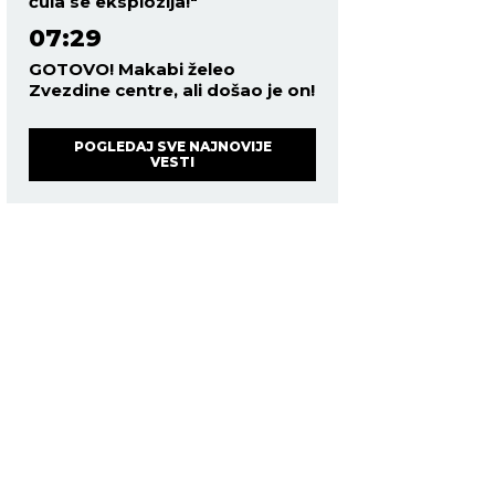
čula se eksplozija!"
07:29
GOTOVO! Makabi želeo
Zvezdine centre, ali došao je on!
POGLEDAJ SVE NAJNOVIJE
VESTI