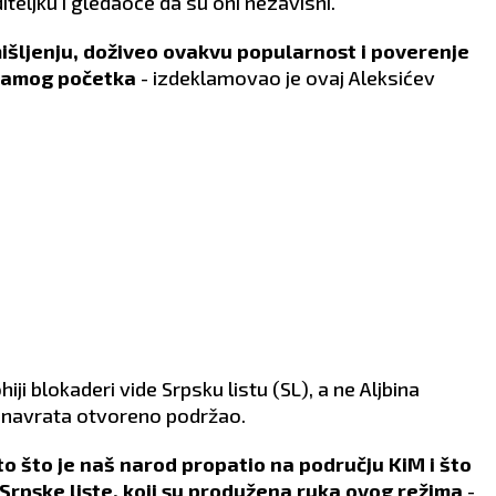
teljku i gledaoce da su oni nezavisni.
išljenju, doživeo ovakvu popularnost i poverenje
 samog početka
- izdeklamovao je ovaj Aleksićev
i blokaderi vide Srpsku listu (SL), a ne Aljbina
ko navrata otvoreno podržao.
OVAN
BIK
21.3 - 20.4
21.4 - 21.5
to što je naš narod propatio na području KiM i što
 Srpske liste, koji su produžena ruka ovog režima
-