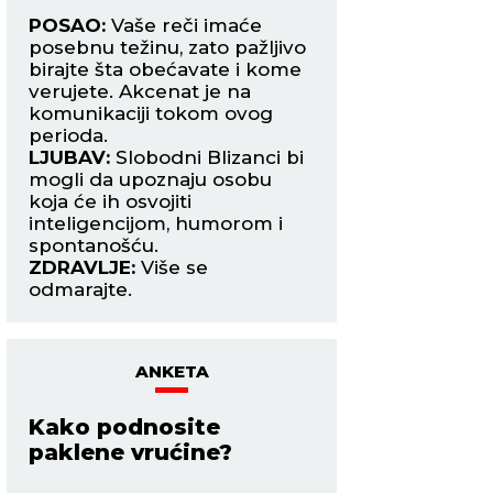
e
POSAO:
Vaše reči imaće
POSAO:
Moguća j
posebnu težinu, zato pažljivo
izvora prihoda, no
uje
birajte šta obećavate i kome
poslovna ponuda, p
a s
verujete. Akcenat je na
honorarni posao ili
m.
komunikaciji tokom ovog
novca koji dugo č
perioda.
LJUBAV:
Počinje m
ku
LJUBAV:
Slobodni Blizanci bi
period nego pret
mogli da upoznaju osobu
nedelja. Mars u v
koja će ih osvojiti
pojačava privlačno
inteligencijom, humorom i
i potrebu da otvo
spontanošću.
pokažete emocije.
ZDRAVLJE:
Više se
ZDRAVLJE:
Obrati
odmarajte.
na želudac.
ANKETA
Kako podnosite
paklene vrućine?