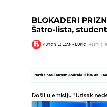
BLOKADERI PRIZN
Šatro-lista, studen
AUTOR:
LJILJANA LUKIĆ
VESTI
1
Pratite nas i putem Android ili iOS aplikac
Došli u emisiju "Utisak nedel