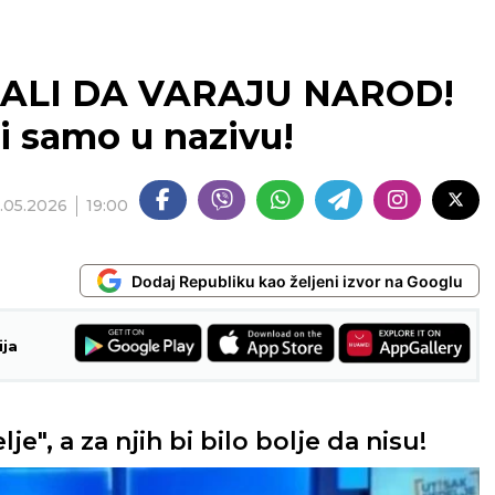
ALI DA VARAJU NAROD!
ti samo u nazivu!
8.05.2026
19:00
Dodaj Republiku kao željeni izvor na Googlu
ija
je", a za njih bi bilo bolje da nisu!