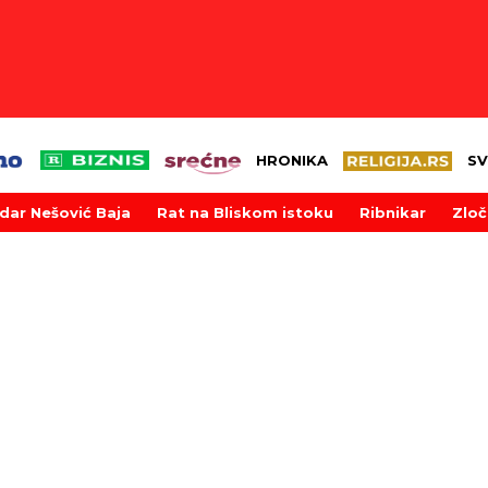
HRONIKA
SV
dar Nešović Baja
Rat na Bliskom istoku
Ribnikar
Zloč