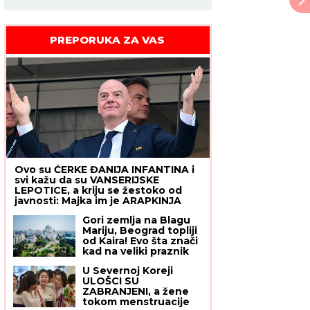
PREPORUKA ZA VAS
Ovo su ĆERKE ĐANIJA INFANTINA i
svi kažu da su VANSERIJSKE
LEPOTICE, a kriju se žestoko od
javnosti: Majka im je ARAPKINJA
koja za 25 godina braka nije dala
Gori zemlja na Blagu
intervju - njen život pre udaje je
Mariju, Beograd topliji
živa misterija
od Kaira! Evo šta znači
kad na veliki praznik
sunce prži od ranog
U Severnoj Koreji
jutra
ULOŠCI SU
ZABRANJENI, a žene
tokom menstruacije