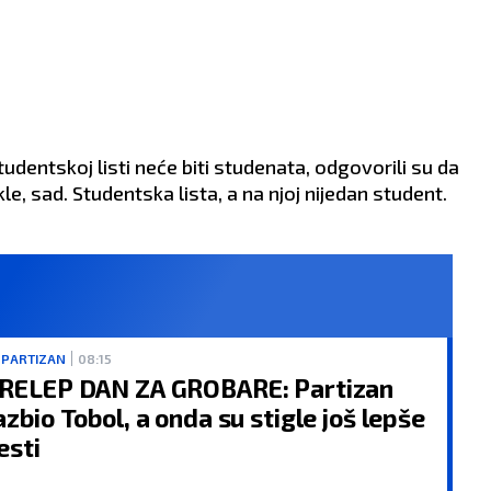
studentskoj listi neće biti studenata, odgovorili su da
le, sad. Studentska lista, a na njoj nijedan student.
 PARTIZAN
08:15
RELEP DAN ZA GROBARE: Partizan
azbio Tobol, a onda su stigle još lepše
esti