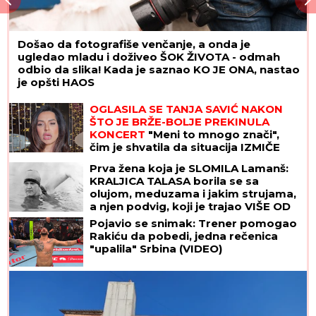
Došao da fotografiše venčanje, a onda je
ugledao mladu i doživeo ŠOK ŽIVOTA - odmah
odbio da slika! Kada je saznao KO JE ONA, nastao
je opšti HAOS
OGLASILA SE TANJA SAVIĆ NAKON
ŠTO JE BRŽE-BOLJE PREKINULA
KONCERT
"Meni to mnogo znači",
čim je shvatila da situacija IZMIČE
KONTROLI morala da reaguje
Prva žena koja je SLOMILA Lamanš:
KRALJICA TALASA borila se sa
olujom, meduzama i jakim strujama,
a njen podvig, koji je trajao VIŠE OD
14 SATI, ušao je u istoriju
Pojavio se snimak: Trener pomogao
Rakiću da pobedi, jedna rečenica
"upalila" Srbina (VIDEO)