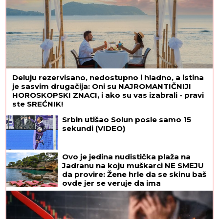
Deluju rezervisano, nedostupno i hladno, a istina
je sasvim drugačija: Oni su NAJROMANTIČNIJI
HOROSKOPSKI ZNACI, i ako su vas izabrali - pravi
ste SREĆNIK!
Srbin utišao Solun posle samo 15
sekundi (VIDEO)
Ovo je jedina nudistička plaža na
Jadranu na koju muškarci NE SMEJU
da provire: Žene hrle da se skinu baš
ovde jer se veruje da ima
ČUDOTVORNE moći