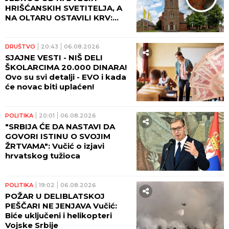
HRIŠĆANSKIH SVETITELJA, A
NA OLTARU OSTAVILI KRV:
Vernici u šoku, policija traga
za počiniocima
DRUŠTVO
20:43
06.08.2026
SJAJNE VESTI - NIŠ DELI
ŠKOLARCIMA 20.000 DINARA!
Ovo su svi detalji - EVO i kada
će novac biti uplaćen!
POLITIKA
20:01
06.08.2026
"SRBIJA ĆE DA NASTAVI DA
GOVORI ISTINU O SVOJIM
ŽRTVAMA": Vučić o izjavi
hrvatskog tužioca
POLITIKA
19:02
06.08.2026
POŽAR U DELIBLATSKOJ
PEŠČARI NE JENJAVA Vučić:
Biće uključeni i helikopteri
Vojske Srbije