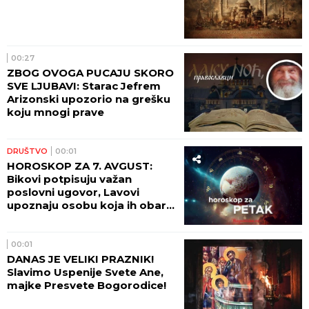
00:27
ZBOG OVOGA PUCAJU SKORO
SVE LJUBAVI: Starac Jefrem
Arizonski upozorio na grešku
koju mnogi prave
DRUŠTVO
00:01
HOROSKOP ZA 7. AVGUST:
Bikovi potpisuju važan
poslovni ugovor, Lavovi
upoznaju osobu koja ih obara
sa nogu!
00:01
DANAS JE VELIKI PRAZNIK!
Slavimo Uspenije Svete Ane,
majke Presvete Bogorodice!