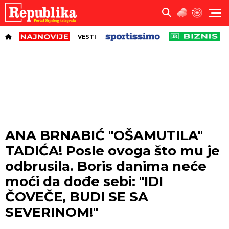
VESTI
ANA BRNABIĆ "OŠAMUTILA"
TADIĆA! Posle ovoga što mu je
odbrusila. Boris danima neće
moći da dođe sebi: "IDI
ČOVEČE, BUDI SE SA
SEVERINOM!"