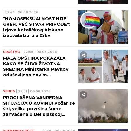
23:44
06.08.2026
"HOMOSEKSUALNOST NIJE
GREH, VEĆ STVAR PRIRODE":
Izjava katoličkog biskupa
izazvala buru u Crkvi
DRUŠTVO
22:58
06.08.2026
MALA OPŠTINA POKAZALA
KAKO SE ČUVA ŽIVOTNA
SREDINA Ministarka Pavkov
oduševljena novim
reciklažnim dvorištem u
Ražnju
SRBIJA
22:31
06.08.2026
PROGLAŠENA VANREDNA
SITUACIJA U KOVINU! Požar se
širi, velika površina šume
zahvaćena u Deliblatskoj
peščari!
VREMENSKA PROGNOZA
22:16
06.08.2026