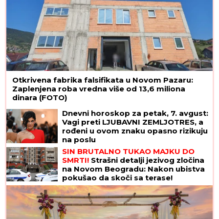
Otkrivena fabrika falsifikata u Novom Pazaru:
Zaplenjena roba vredna više od 13,6 miliona
dinara (FOTO)
Dnevni horoskop za petak, 7. avgust:
Vagi preti LJUBAVNI ZEMLJOTRES, a
rođeni u ovom znaku opasno rizikuju
na poslu
SIN BRUTALNO TUKAO MAJKU DO
SMRTI!
Strašni detalji jezivog zločina
na Novom Beogradu: Nakon ubistva
pokušao da skoči sa terase!