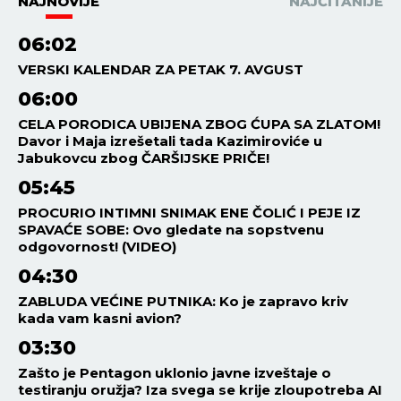
NAJNOVIJE
NAJČITANIJE
06:02
VERSKI KALENDAR ZA PETAK 7. AVGUST
06:00
CELA PORODICA UBIJENA ZBOG ĆUPA SA ZLATOM!
Davor i Maja izrešetali tada Kazimiroviće u
Jabukovcu zbog ČARŠIJSKE PRIČE!
05:45
PROCURIO INTIMNI SNIMAK ENE ČOLIĆ I PEJE IZ
SPAVAĆE SOBE: Ovo gledate na sopstvenu
odgovornost! (VIDEO)
04:30
ZABLUDA VEĆINE PUTNIKA: Ko je zapravo kriv
kada vam kasni avion?
03:30
Zašto je Pentagon uklonio javne izveštaje o
testiranju oružja? Iza svega se krije zloupotreba AI