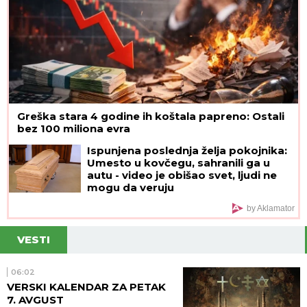
Greška stara 4 godine ih koštala papreno: Ostali
bez 100 miliona evra
Ispunjena poslednja želja pokojnika:
Umesto u kovčegu, sahranili ga u
autu - video je obišao svet, ljudi ne
mogu da veruju
by Aklamator
VESTI
06:02
VERSKI KALENDAR ZA PETAK
7. AVGUST