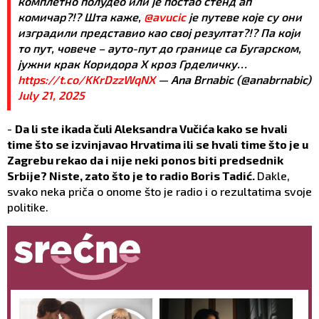
комплетно полудео или је постао стенд ап
комичар?!? Шта каже,
@avucic
је путеве које су они
изградили представио као свој резултат?!? Па који
то пут, човече – ауто-пут до границе са Бугарском,
јужни крак Коридора Х кроз Грделичку…
https://t.co/KKrDzzWqNX
— Ana Brnabic (@anabrnabic)
July 21, 2025
-
Da li ste ikada čuli Aleksandra Vučića kako se hvali
time što se izvinjavao Hrvatima ili se hvali time što je u
Zagrebu rekao da i nije neki ponos biti predsednik
Srbije? Niste, zato što je to radio Boris Tadić.
Dakle,
svako neka priča o onome što je radio i o rezultatima svoje
politike.