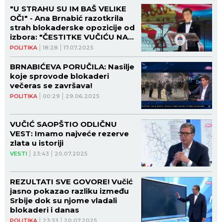
"U STRAHU SU IM BAŠ VELIKE
OČI" - Ana Brnabić razotkrila
strah blokaderske opozicije od
izbora: "ČESTITKE VUČIĆU NA
APSOLUTNOJ DOMINACIJI!
POLITIKA
18:28
17.07.2025
KOSMIČKA PRAVDA!"
BRNABIĆEVA PORUČILA: Nasilje
koje sprovode blokaderi
večeras se završava!
POLITIKA
00:29
29.06.2025
VUČIĆ SAOPŠTIO ODLIČNU
VEST: Imamo najveće rezerve
zlata u istoriji
VESTI
23:43
20.07.2025
REZULTATI SVE GOVORE! Vučić
jasno pokazao razliku između
Srbije dok su njome vladali
blokaderi i danas
POLITIKA
23:33
20.07.2025