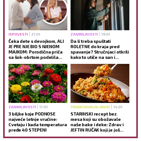
ISPOVESTI
21:01
ZANIMLJIVOSTI
19:01
Čeka dete s devojkom, ALI
Da li treba spuštati
JE PRE NJE BIO S NJENOM
ROLETNE do kraja pred
MAJKOM: Porodična priča
spavanje? Stručnjaci otkrili
sa šok-obrtom podelila
kako to utiče na san i
javnost
jutarnje buđenje
ZANIMLJIVOSTI
17:01
TRADICIONALNI UKUSI
14:01
3 biljke koje PODNOSE
STARINSKI recept bez
najveće letnje vrućine:
mesa koji su obožavale
Cvetaju i kada temperatura
naše bake i deke: Zdrav i
pređe 40 STEPENI
JEFTIN RUČAK koji je još
ukusniji sutradan