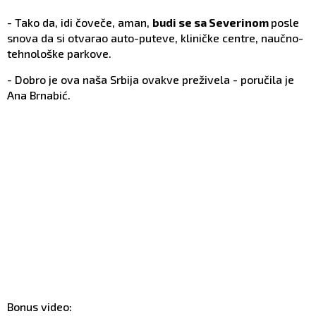
- Tako da, idi čoveče, aman,
budi se sa Severinom
posle
snova da si otvarao auto-puteve, kliničke centre, naučno-
tehnološke parkove.
- Dobro je ova naša Srbija ovakve preživela - poručila je
Ana Brnabić.
Bonus video: