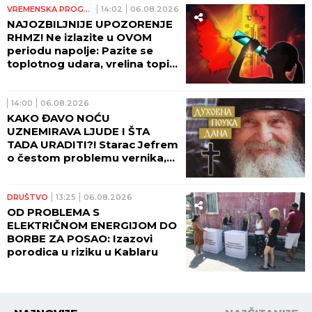
VREMENSKA PROGNOZA
14:02
06.08.2026
NAJOZBILJNIJE UPOZORENJE
RHMZ! Ne izlazite u OVOM
periodu napolje: Pazite se
toplotnog udara, vrelina topi
asfalt i deformiše šine,
MOGUĆI SU UDESI
14:00
06.08.2026
KAKO ĐAVO NOĆU
UZNEMIRAVA LJUDE I ŠTA
TADA URADITI?! Starac Jefrem
o čestom problemu vernika,
koji im uteruje strah u kosti
DRUŠTVO
13:25
06.08.2026
OD PROBLEMA S
ELEKTRIČNOM ENERGIJOM DO
BORBE ZA POSAO: Izazovi
porodica u riziku u Kablaru