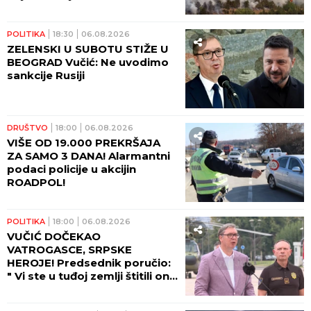
POLITIKA
18:30
06.08.2026
ZELENSKI U SUBOTU STIŽE U
BEOGRAD Vučić: Ne uvodimo
sankcije Rusiji
DRUŠTVO
18:00
06.08.2026
VIŠE OD 19.000 PREKRŠAJA
ZA SAMO 3 DANA! Alarmantni
podaci policije u akcijin
ROADPOL!
POLITIKA
18:00
06.08.2026
VUČIĆ DOČEKAO
VATROGASCE, SRPSKE
HEROJE! Predsednik poručio:
" Vi ste u tuđoj zemlji štitili ono
što pripada svima nama -
ljudski život!"