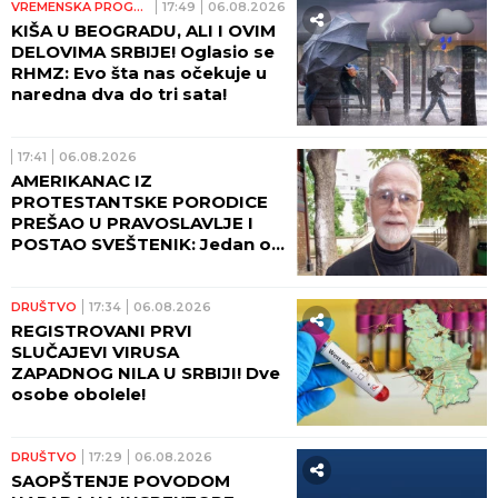
VREMENSKA PROGNOZA
17:49
06.08.2026
KIŠA U BEOGRADU, ALI I OVIM
DELOVIMA SRBIJE! Oglasio se
RHMZ: Evo šta nas očekuje u
naredna dva do tri sata!
17:41
06.08.2026
AMERIKANAC IZ
PROTESTANTSKE PORODICE
PREŠAO U PRAVOSLAVLJE I
POSTAO SVEŠTENIK: Jedan od
najuglednijih teologa
današnjice govori o svom
putu preobraćenja
DRUŠTVO
17:34
06.08.2026
REGISTROVANI PRVI
SLUČAJEVI VIRUSA
ZAPADNOG NILA U SRBIJI! Dve
osobe obolele!
DRUŠTVO
17:29
06.08.2026
SAOPŠTENJE POVODOM