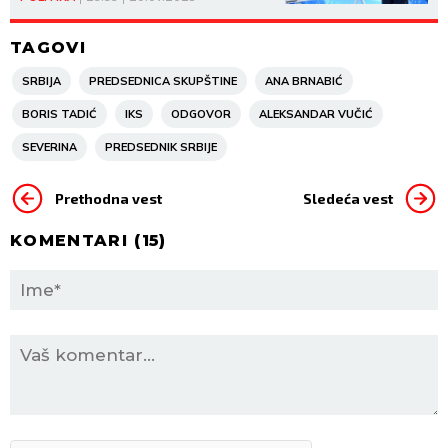
TAGOVI
SRBIJA
PREDSEDNICA SKUPŠTINE
ANA BRNABIĆ
BORIS TADIĆ
IKS
ODGOVOR
ALEKSANDAR VUČIĆ
SEVERINA
PREDSEDNIK SRBIJE
Prethodna vest
Sledeća vest
KOMENTARI (
15
)