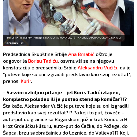
Foto: Goran Ristovski/ATAImages,TANJUG/ NARODNA SKUPŠTINA SRBIJE/ PEĐA VUČKOVIĆ,TANJUG/
JADRANKA ILIC
Predsednica Skupštine Srbije
Ana Brnabić
oštro je
odgovorila
Borisu Tadiću
, osvrnuvši se na njegovu
konstataciju o predsedniku Srbije
Aleksandru Vučiću
da je
"puteve koje su oni izgradili predstavio kao svoj rezultat",
prenosi
Kurir
.
-
Sasvim ozbiljno pitanje – jel Boris Tadić izlapeo,
kompletno poludeo ili je postao stend ap komičar?!?
Šta kaže, Aleksandar Vučić je puteve koje su oni izgradili
predstavio kao svoj rezultat?!? Pa koji to put, čoveče –
auto-put do granice sa Bugarskom, južni krak Koridora H
kroz Grdeličku klisuru, auto-put do Čačka, do Požege, do
Šapca, brzu saobraćajnicu do Loznice, do Valjeva?!? Koji,