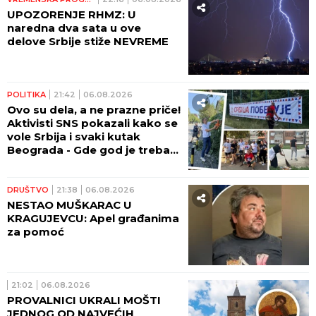
UPOZORENJE RHMZ: U
naredna dva sata u ove
delove Srbije stiže NEVREME
POLITIKA
21:42
06.08.2026
Ovo su dela, a ne prazne priče!
Aktivisti SNS pokazali kako se
vole Srbija i svaki kutak
Beograda - Gde god je trebalo
pomoći, stigli su (FOTO,
VIDEO)
DRUŠTVO
21:38
06.08.2026
NESTAO MUŠKARAC U
KRAGUJEVCU: Apel građanima
za pomoć
21:02
06.08.2026
PROVALNICI UKRALI MOŠTI
JEDNOG OD NAJVEĆIH