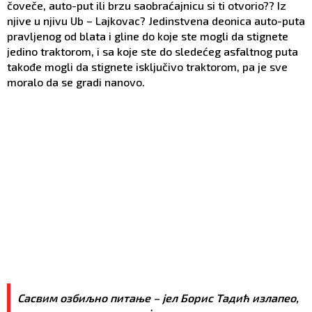
čoveče, auto-put ili brzu saobraćajnicu si ti otvorio?? Iz
njive u njivu Ub – Lajkovac? Jedinstvena deonica auto-puta
pravljenog od blata i gline do koje ste mogli da stignete
jedino traktorom, i sa koje ste do sledećeg asfaltnog puta
takođe mogli da stignete isključivo traktorom, pa je sve
moralo da se gradi nanovo.
Сасвим озбиљно питање – јел Борис Тадић излапео,