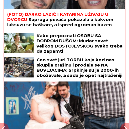
(FOTO) DARKO LAZIĆ I KATARINA UŽIVAJU U
DVORCU
Supruga pevača pokazala u kakvom
luksuzu se baškare, a ispred ogroman bazen
Kako prepoznati OSOBU SA
DOBROM DUŠOM: Mudar savet
velikog DOSTOJEVSKOG svako treba
da zapamti
Ceo svet juri TORBU koja kod nas
skuplja prašinu i prodaje se NA
BUVLJACIMA: Srpkinje su je 2000-ih
obožavale, a sada je opet najtraženiji
komad!