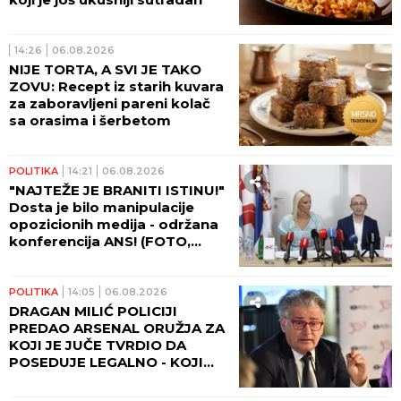
14:26
06.08.2026
NIJE TORTA, A SVI JE TAKO
ZOVU: Recept iz starih kuvara
za zaboravljeni pareni kolač
sa orasima i šerbetom
POLITIKA
14:21
06.08.2026
"NAJTEŽE JE BRANITI ISTINU!"
Dosta je bilo manipulacije
opozicionih medija - održana
konferencija ANS! (FOTO,
VIDEO)
POLITIKA
14:05
06.08.2026
DRAGAN MILIĆ POLICIJI
PREDAO ARSENAL ORUŽJA ZA
KOJI JE JUČE TVRDIO DA
POSEDUJE LEGALNO - KOJI
MILIĆ JE PRAVI?!?