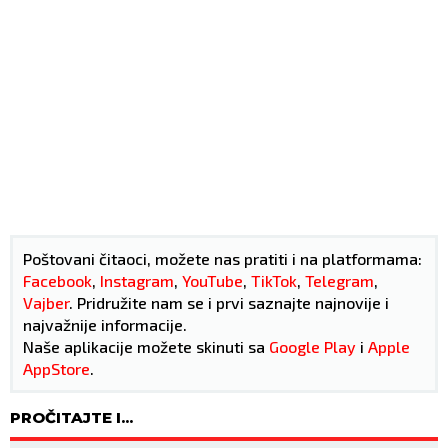
Poštovani čitaoci, možete nas pratiti i na platformama:
Facebook
,
Instagram
,
YouTube
,
TikTok
,
Telegram
,
Vajber
. Pridružite nam se i prvi saznajte najnovije i
najvažnije informacije.
Naše aplikacije možete skinuti sa
Google Play
i
Apple
AppStore
.
PROČITAJTE I...