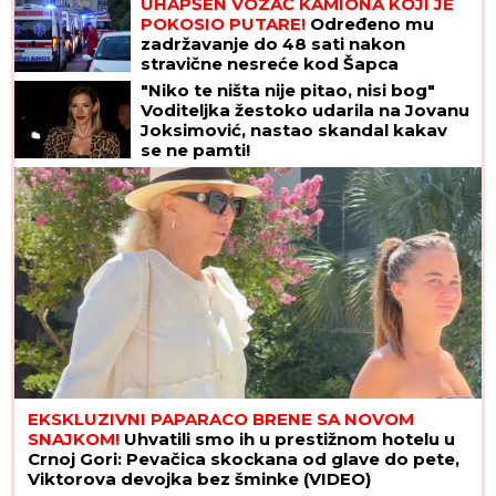
UHAPŠEN VOZAČ KAMIONA KOJI JE
POKOSIO PUTARE!
Određeno mu
zadržavanje do 48 sati nakon
stravične nesreće kod Šapca
"Niko te ništa nije pitao, nisi bog"
Voditeljka žestoko udarila na Jovanu
Joksimović, nastao skandal kakav
se ne pamti!
EKSKLUZIVNI PAPARACO BRENE SA NOVOM
SNAJKOM!
Uhvatili smo ih u prestižnom hotelu u
Crnoj Gori: Pevačica skockana od glave do pete,
Viktorova devojka bez šminke (VIDEO)