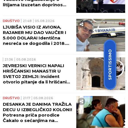
litijama izuzetan doprinos
očuvanju istine
DRUŠTVO
21:48
05.08.2026
LJUBIŠA VISIO IZ AVIONA,
RAJANER MU DAO VAUČER I
5.000 DOLARA! Identična
nesreća se dogodila i 2018.
godine - Srbin umalo stradao!
SPORTISSIMO
21:36
05.08.2026
JEVREJSKI VERNICI NAPALI
HRIŠĆANSKI MANASTIR U
SVETOJ ZEMLJI: Incident
otvorio pitanje da li hrišćani
postaju nepoželjni u
Jerusalimu (VIDEO)
DRUŠTVO
21:17
05.08.2026
DESANKA JE DANIMA TRAŽILA
DECU U IZBEGLIČKOJ KOLONI!
Potresna priča porodice
Čakalo o sećanjima na
zločinačku akciju Oluja!