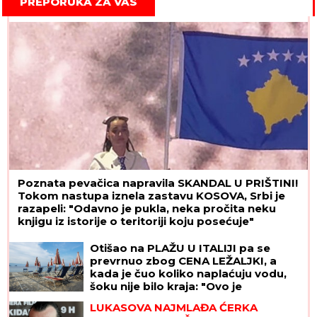
PREPORUKA ZA VAS
Poznata pevačica napravila SKANDAL U PRIŠTINI!
Tokom nastupa iznela zastavu KOSOVA, Srbi je
razapeli: "Odavno je pukla, neka pročita neku
knjigu iz istorije o teritoriji koju posećuje"
Otišao na PLAŽU U ITALIJI pa se
prevrnuo zbog CENA LEŽALJKI, a
kada je čuo koliko naplaćuju vodu,
šoku nije bilo kraja: "Ovo je
maltretiranje turista", vlasnik
LUKASOVA NAJMLAĐA ĆERKA
kupališta se ovako pravda