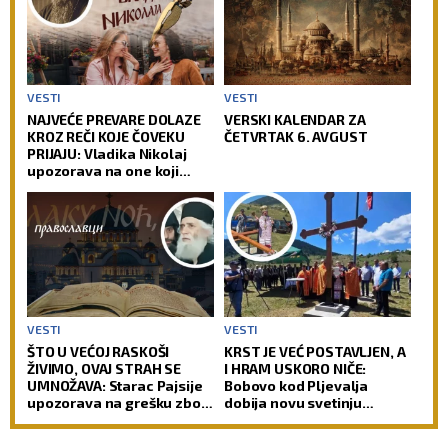
VESTI
VESTI
NAJVEĆE PREVARE DOLAZE
VERSKI KALENDAR ZA
KROZ REČI KOJE ČOVEKU
ČETVRTAK 6. AVGUST
PRIJAJU: Vladika Nikolaj
upozorava na one koji
zvuče mudro, a zapravo
vode u propast
VESTI
VESTI
ŠTO U VEĆOJ RASKOŠI
KRST JE VEĆ POSTAVLJEN, A
ŽIVIMO, OVAJ STRAH SE
I HRAM USKORO NIČE:
UMNOŽAVA: Starac Pajsije
Bobovo kod Pljevalja
upozorava na grešku zbog
dobija novu svetinju
koje čovek gubi radost
(FOTO)