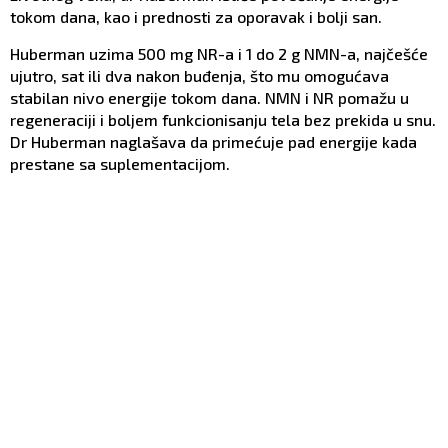
tokom dana, kao i prednosti za oporavak i bolji san.
Huberman uzima 500 mg NR-a i 1 do 2 g NMN-a, najčešće
ujutro, sat ili dva nakon buđenja, što mu omogućava
stabilan nivo energije tokom dana. NMN i NR pomažu u
regeneraciji i boljem funkcionisanju tela bez prekida u snu.
Dr Huberman naglašava da primećuje pad energije kada
prestane sa suplementacijom.