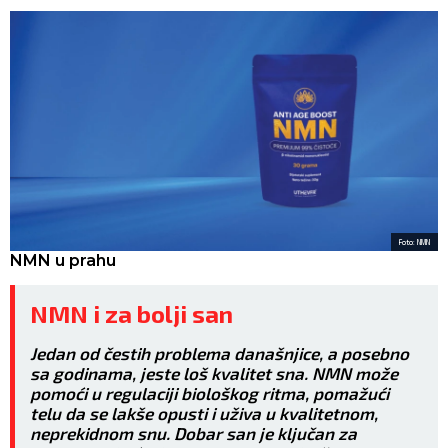
Foto: NMN
NMN u prahu
NMN i za bolji san
Jedan od čestih problema današnjice, a posebno
sa godinama, jeste loš kvalitet sna. NMN može
pomoći u regulaciji biološkog ritma, pomažući
telu da se lakše opusti i uživa u kvalitetnom,
neprekidnom snu. Dobar san je ključan za