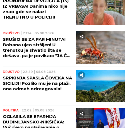
PRONAĐENA DEVOJČICA (13)
IZ VRBASA! Danima niko nije
znao gde se nalazi -
TRENUTNO U POLICIJI!
DRUŠTVO
23:14
05.08.2026
SRUŠIO SE ZA PAR MINUTA!
Bobana ujeo stršljen! U
trenutku je shvatio šta se
dešava, pa je povikao: "JA ĆU
DA UMREM"
DRUŠTVO
22:29
05.08.2026
SRPKINJA SPASLA ČOVEKA NA
SICILIJI! Pozlilo mu je na plaži,
ona odmah odreagovala!
POLITIKA
22:02
05.08.2026
OGLASILA SE EPARHIJA
BUDIMLJANSKO-NIKŠIĆKA:
Vučićevo naglašavanje o