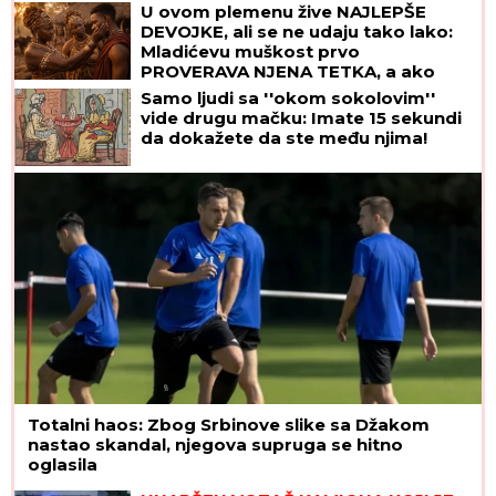
U ovom plemenu žive NAJLEPŠE
DEVOJKE, ali se ne udaju tako lako:
Mladićevu muškost prvo
PROVERAVA NJENA TETKA, a ako
ona nije zadovoljna sledi SUROVA
Samo ljudi sa ''okom sokolovim''
KAZNA
vide drugu mačku: Imate 15 sekundi
da dokažete da ste među njima!
Totalni haos: Zbog Srbinove slike sa Džakom
nastao skandal, njegova supruga se hitno
oglasila