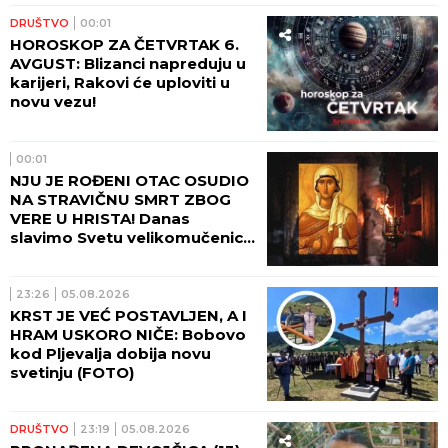
DRUŠTVO
00:01
HOROSKOP ZA ČETVRTAK 6.
AVGUST: Blizanci napreduju u
karijeri, Rakovi će uploviti u
novu vezu!
00:01
NJU JE ROĐENI OTAC OSUDIO
NA STRAVIČNU SMRT ZBOG
VERE U HRISTA! Danas
slavimo Svetu velikomučenicu
Hristinu!
23:26
05.08.2026
KRST JE VEĆ POSTAVLJEN, A I
HRAM USKORO NIČE: Bobovo
kod Pljevalja dobija novu
svetinju (FOTO)
DRUŠTVO
23:19
05.08.2026