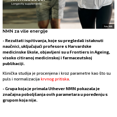
Foto: NMN
NMN za više energije
- Rezultati ispitivanja, koje su pregledali istaknuti
naučnici, uključujući profesore s Harvardske
medicinske škole, objavljeni su u Frontiers in Ageing,
visoko citiranoj medicinskoj i farmaceutskoj
publikaciji.
Klinička studija je procenjena i kroz parametre kao što su
puls i normalizacija
krvnog pritiska
.
- Grupa koja je primala Uthever NMN pokazala je
značajna poboljšanja ovih parametara u poređenju s
grupom koja nije.