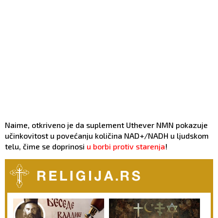
Naime, otkriveno je da suplement Uthever NMN pokazuje
učinkovitost u povećanju količina NAD+/NADH u ljudskom
telu, čime se doprinosi
u borbi protiv starenja
!