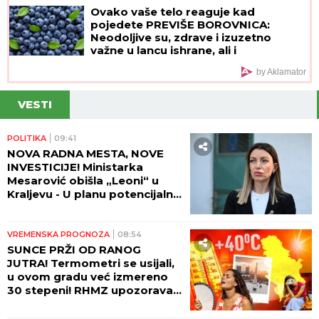
Ovako vaše telo reaguje kad
pojedete PREVIŠE BOROVNICA:
Neodoljive su, zdrave i izuzetno
važne u lancu ishrane, ali i
superhrana IMA SVOJE MANE
by Aklamator
VESTI
POLITIKA
09:41
NOVA RADNA MESTA, NOVE
INVESTICIJE! Ministarka
Mesarović obišla „Leoni“ u
Kraljevu - U planu potencijalna
saradnja sa „Teklasom“
VREMENSKA PROGNOZA
08:54
SUNCE PRŽI OD RANOG
JUTRA! Termometri se usijali,
u ovom gradu već izmereno
30 stepeni! RHMZ upozorava -
SRBIJA ĆE TEK DA GORI!