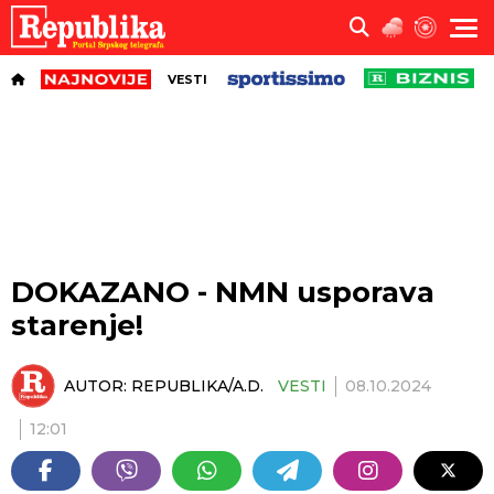
VESTI
DOKAZANO - NMN usporava
starenje!
AUTOR:
REPUBLIKA/A.D.
VESTI
08.10.2024
12:01