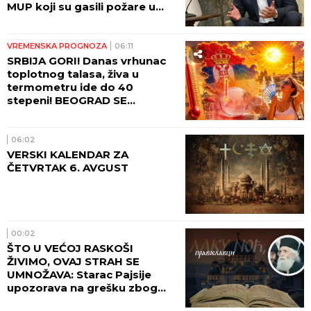
MUP koji su gasili požare u
Španiji!
VREMENSKA PROGNOZA
06:11
SRBIJA GORI! Danas vrhunac
toplotnog talasa, živa u
termometru ide do 40
stepeni! BEOGRAD SE
PROBUDIO U PAKLU - evo
kolika je temperatura
izmerena!
06:02
VERSKI KALENDAR ZA
ČETVRTAK 6. AVGUST
00:02
ŠTO U VEĆOJ RASKOŠI
ŽIVIMO, OVAJ STRAH SE
UMNOŽAVA: Starac Pajsije
upozorava na grešku zbog
koje čovek gubi radost