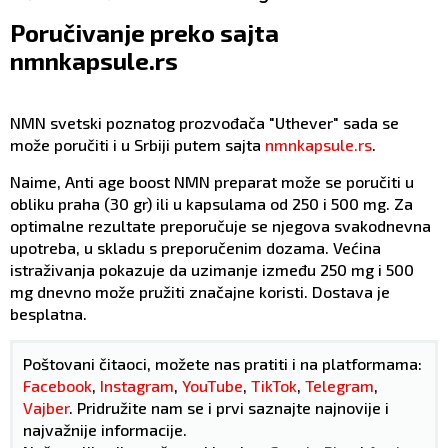
Poručivanje preko sajta
nmnkapsule.rs
NMN svetski poznatog prozvođača "Uthever" sada se
može poručiti i u Srbiji putem sajta
nmnkapsule.rs
.
Naime, Anti age boost NMN preparat može se poručiti u
obliku praha (30 gr) ili u kapsulama od 250 i 500 mg. Za
optimalne rezultate preporučuje se njegova svakodnevna
upotreba, u skladu s preporučenim dozama. Većina
istraživanja pokazuje da uzimanje između 250 mg i 500
mg dnevno može pružiti značajne koristi. Dostava je
besplatna.
Poštovani čitaoci, možete nas pratiti i na platformama:
Facebook
,
Instagram
,
YouTube
,
TikTok
,
Telegram
,
Vajber
. Pridružite nam se i prvi saznajte najnovije i
najvažnije informacije.