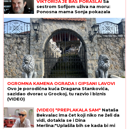
VIKTORIJA JE BAŠ PORASLA!
Sa
sestrom Sofijom uživa na moru:
Ponosna mama Sonja pokazala
fotke, puno joj srce
OGROMNA KAMENA OGRADA I GIPSANI LAVOVI
Ovo je porodična kuća Dragana Stankovića,
sazidao dvorac u Grockoj, tu razvio i biznis
(VIDEO)
(VIDEO) "PREPLAKALA SAM"
Nataša
Bekvalac ima čet koji niko ne želi da
vidi, dotakla se i Dina
Merlina:"Uplašila bih se kada bi mi