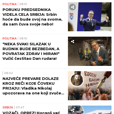
POLITIKA
08:51
PORUKU PREDSEDNIKA
VIDELA CELA SRBIJA: Srbin
hoće da bude svoj na svome,
da sam čuva svoje nebo!
POLITIKA
08:10
"NEKA SVAKI SILAZAK U
RUDNIK BUDE BEZBEDAN, A
POVRATAK ZDRAV I MIRAN!"
Vučić čestitao Dan rudara!
08:02
NAJVEĆE PREVARE DOLAZE
KROZ REČI KOJE ČOVEKU
PRIJAJU: Vladika Nikolaj
upozorava na one koji zvuče
mudro, a zapravo vode u
propast
SRBIJA
07:47
VOZAČI, OPREZ! Horgoš već