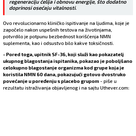
regeneraciju ćelija i obnovu energije, što dodatno
doprinosi osećaju vitalnosti.
Ovo revolucionarno kliničko ispitivanje na ljudima, koje je
započelo nakon uspešnih testova na životinjama,
potvrdilo je potpunu bezbednost korišćenja NMN
suplementa, kao i odsustvo bilo kakve toksičnosti.
- Pored toga, upitnik SF-36, koji služi kao pokazatelj
ukupnog blagostanja ispitanika, pokazao je poboljšano
celokupno blagostanje organizma kod grupe koja je
koristila NMN 60 dana, pokazujući gotovo dvostruko
povećanje u poređenju s placebo grupom
- piše u
rezultatu istraživanja objavljenog i na sajtu Uthever.com: