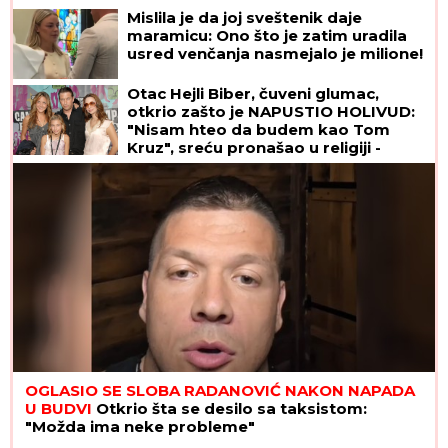
neko ukrao telefon"
Mislila je da joj sveštenik daje
maramicu: Ono što je zatim uradila
usred venčanja nasmejalo je milione!
Otac Hejli Biber, čuveni glumac,
otkrio zašto je NAPUSTIO HOLIVUD:
"Nisam hteo da budem kao Tom
Kruz", sreću pronašao u religiji -
zaradio mnogo para, oženio
najzgodniju, a Isus je njegova stena
OGLASIO SE SLOBA RADANOVIĆ NAKON NAPADA
U BUDVI
Otkrio šta se desilo sa taksistom:
"Možda ima neke probleme"