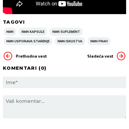
TAGOVI
NMN
NMN KAPSULE
NMN SUPLEMENT
NMN USPORAVA STARENJE
NMN ISKUSTVA
NMN PRAH
Prethodna vest
Sledeća vest
KOMENTARI (
0
)