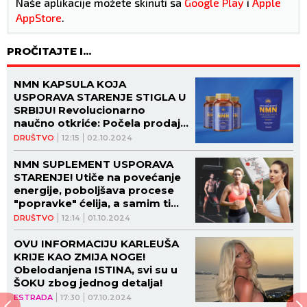
Naše aplikacije možete skinuti sa
Google Play
i
Apple
AppStore
.
PROČITAJTE I...
NMN KAPSULA KOJA
USPORAVA STARENJE STIGLA U
SRBIJU! Revolucionarno
naučno otkriće: Počela prodaja
antiejdž busta
DRUŠTVO
12:15
02.10.2024
NMN SUPLEMENT USPORAVA
STARENJE! Utiče na povećanje
energije, poboljšava procese
"popravke" ćelija, a samim tim
organizam čini zdravijim i
DRUŠTVO
12:14
01.10.2024
vitalnijim
OVU INFORMACIJU KARLEUŠA
KRIJE KAO ZMIJA NOGE!
Obelodanjena ISTINA, svi su u
ŠOKU zbog jednog detalja!
ESTRADA
17:30
07.10.2024