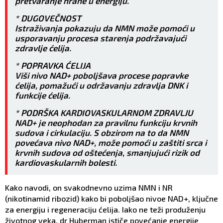
pretvaranje hrane u energiju.
* DUGOVEČNOST
Istraživanja pokazuju da NMN može pomoći u
usporavanju procesa starenja podržavajući
zdravlje ćelija.
* POPRAVKA ĆELIJA
Viši nivo NAD+ poboljšava procese popravke
ćelija, pomažući u održavanju zdravlja DNK i
funkcije ćelija.
* PODRŠKA KARDIOVASKULARNOM ZDRAVLJU
NAD+ je neophodan za pravilnu funkciju krvnih
sudova i cirkulaciju. S obzirom na to da NMN
povećava nivo NAD+, može pomoći u zaštiti srca i
krvnih sudova od oštećenja, smanjujući rizik od
kardiovaskularnih bolesti.
Kako navodi, on svakodnevno uzima NMN i NR
(nikotinamid ribozid) kako bi poboljšao nivoe NAD+, ključne
za energiju i regeneraciju ćelija. Iako ne teži produženju
životnog veka, dr Huberman ističe povećanje energije