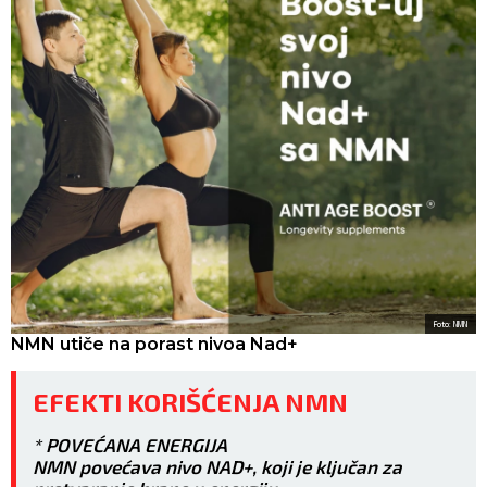
Foto: NMN
NMN utiče na porast nivoa Nad+
EFEKTI KORIŠĆENJA NMN
* POVEĆANA ENERGIJA
NMN povećava nivo NAD+, koji je ključan za