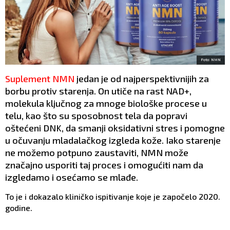
Foto: NMN
Suplement NMN
jedan je od najperspektivnijih za
borbu protiv starenja. On utiče na rast NAD+,
molekula ključnog za mnoge biološke procese u
telu, kao što su sposobnost tela da popravi
oštećeni DNK, da smanji oksidativni stres i pomogne
u očuvanju mladalačkog izgleda kože. Iako starenje
ne možemo potpuno zaustaviti, NMN može
značajno usporiti taj proces i omogućiti nam da
izgledamo i osećamo se mlađe.
To je i dokazalo kliničko ispitivanje koje je započelo 2020.
godine.