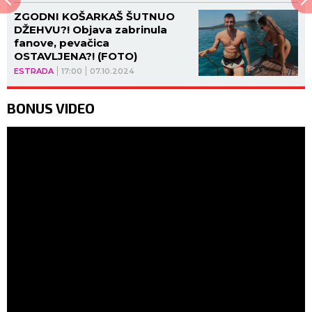
ZGODNI KOŠARKAŠ ŠUTNUO
DŽEHVU?! Objava zabrinula
fanove, pevačica
OSTAVLJENA?! (FOTO)
ESTRADA
17:00
07.10.2024
BONUS VIDEO