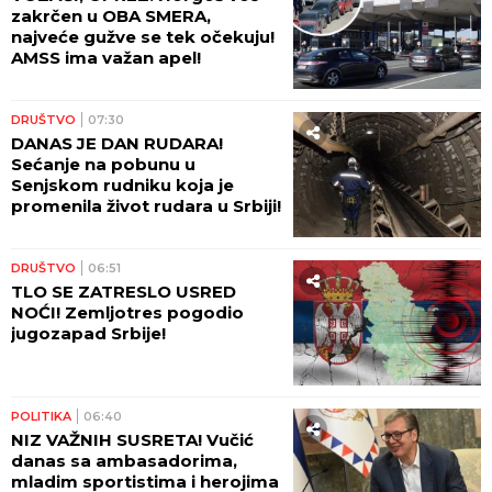
zakrčen u OBA SMERA,
najveće gužve se tek očekuju!
AMSS ima važan apel!
DRUŠTVO
07:30
DANAS JE DAN RUDARA!
Sećanje na pobunu u
Senjskom rudniku koja je
promenila život rudara u Srbiji!
DRUŠTVO
06:51
TLO SE ZATRESLO USRED
NOĆI! Zemljotres pogodio
jugozapad Srbije!
POLITIKA
06:40
NIZ VAŽNIH SUSRETA! Vučić
danas sa ambasadorima,
mladim sportistima i herojima